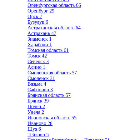
Оренбургская область
66
Оренбург
29
Орск
7
Бузулук
6
Астраханская область
64
Астрахань
47
Знаменск
1
Харабали
1
Томская область
61
Томск
42
Северск
3
Асино
1
Смоленская область
57
Смоленск
31
Вязьма
4
Сафоново
3
Брянская область
57
Брянск
39
Почеп
2
Унеча
2
Ивановская область
55
Иваново
28
Шуя
6
Тейково
5