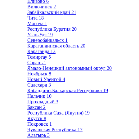
Елизово
6
Вилючинск
2
Забайкальский край
21
Чита
18
Могоча
1
Республика Бурятия
20
Улан-Удэ
19
Северобайкальск
1
Карагандинская область
20
Караганда
13
Темиртау
5
Сарань
1
Ямало-Ненецкий автономный округ
20
Ноябрьск
8
Новый Уренгой
4
Салехард
3
Кабардино-Балкарская Республика
19
Нальчик
10
Прохладный
3
Баксан
2
Республика Саха (Якутия)
19
Якутск
8
Покровск
1
Чувашская Республика
17
Алатырь
3