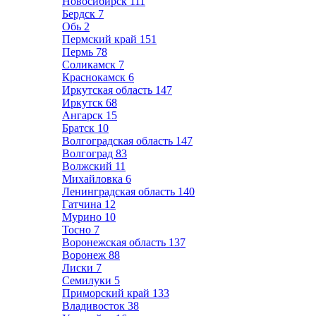
Новосибирск
111
Бердск
7
Обь
2
Пермский край
151
Пермь
78
Соликамск
7
Краснокамск
6
Иркутская область
147
Иркутск
68
Ангарск
15
Братск
10
Волгоградская область
147
Волгоград
83
Волжский
11
Михайловка
6
Ленинградская область
140
Гатчина
12
Мурино
10
Тосно
7
Воронежская область
137
Воронеж
88
Лиски
7
Семилуки
5
Приморский край
133
Владивосток
38