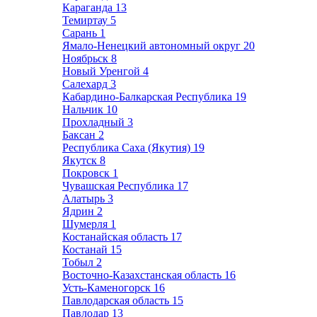
Караганда
13
Темиртау
5
Сарань
1
Ямало-Ненецкий автономный округ
20
Ноябрьск
8
Новый Уренгой
4
Салехард
3
Кабардино-Балкарская Республика
19
Нальчик
10
Прохладный
3
Баксан
2
Республика Саха (Якутия)
19
Якутск
8
Покровск
1
Чувашская Республика
17
Алатырь
3
Ядрин
2
Шумерля
1
Костанайская область
17
Костанай
15
Тобыл
2
Восточно-Казахстанская область
16
Усть-Каменогорск
16
Павлодарская область
15
Павлодар
13