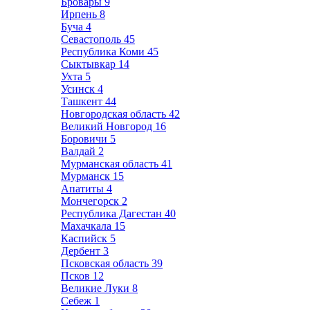
Бровары
9
Ирпень
8
Буча
4
Севастополь
45
Республика Коми
45
Сыктывкар
14
Ухта
5
Усинск
4
Ташкент
44
Новгородская область
42
Великий Новгород
16
Боровичи
5
Валдай
2
Мурманская область
41
Мурманск
15
Апатиты
4
Мончегорск
2
Республика Дагестан
40
Махачкала
15
Каспийск
5
Дербент
3
Псковская область
39
Псков
12
Великие Луки
8
Себеж
1