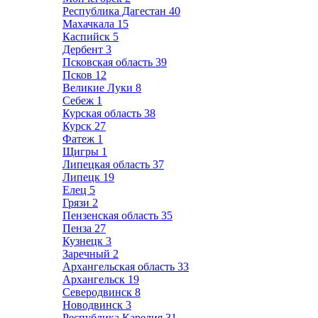
Республика Дагестан
40
Махачкала
15
Каспийск
5
Дербент
3
Псковская область
39
Псков
12
Великие Луки
8
Себеж
1
Курская область
38
Курск
27
Фатеж
1
Щигры
1
Липецкая область
37
Липецк
19
Елец
5
Грязи
2
Пензенская область
35
Пенза
27
Кузнецк
3
Заречный
2
Архангельская область
33
Архангельск
19
Северодвинск
8
Новодвинск
3
Республика Карелия
31