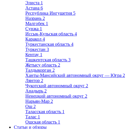
Элиста
1
Астана
6
Республика Ингушетия
5
Назрань
2
Малгобек
1
Сунжа
1
Иссык-Кульская область
4
Каракол
4
Туркестанская область
4
Туркестан
3
Кентау
1
Ташкентская область
3
Жетысу область
2
Талдыкорган
2
Ханты-Мансийский автономный округ — Югра
2
Лянтор
2
Чукотский автономный округ
2
Анадырь
2
Ненецкий автономный округ
2
Нарьян-Мар
2
Ош
2
Таласская область
1
Талас
1
Ошская область
1
Статьи и обзоры