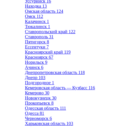
Уссурийск
16
Находка
13
Омская область
124
Омск
112
Калачинск
1
Тюкалинск
1
Ставропольский край
122
Ставрополь
31
Пятигорск
8
Ессентуки
7
Красноярский край
119
Красноярск
67
Норильск
9
Ачинск
6
Днепропетровская область
118
Днепр
103
Подгородное
1
Кемеровская область — Кузбасс
116
Кемерово
30
Новокузнецк
30
Прокопьевск
8
Одесская область
111
Одесса
81
Черноморск
6
Харьковская область
103