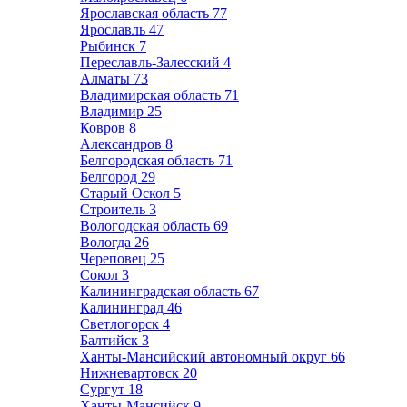
Ярославская область
77
Ярославль
47
Рыбинск
7
Переславль-Залесский
4
Алматы
73
Владимирская область
71
Владимир
25
Ковров
8
Александров
8
Белгородская область
71
Белгород
29
Старый Оскол
5
Строитель
3
Вологодская область
69
Вологда
26
Череповец
25
Сокол
3
Калининградская область
67
Калининград
46
Светлогорск
4
Балтийск
3
Ханты-Мансийский автономный округ
66
Нижневартовск
20
Сургут
18
Ханты-Мансийск
9