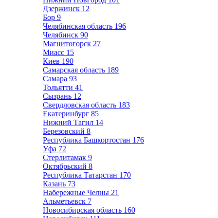
Дзержинск
12
Бор
9
Челябинская область
196
Челябинск
90
Магнитогорск
27
Миасс
15
Киев
190
Самарская область
189
Самара
93
Тольятти
41
Сызрань
12
Свердловская область
183
Екатеринбург
85
Нижний Тагил
14
Березовский
8
Республика Башкортостан
176
Уфа
72
Стерлитамак
9
Октябрьский
8
Республика Татарстан
170
Казань
73
Набережные Челны
21
Альметьевск
7
Новосибирская область
160