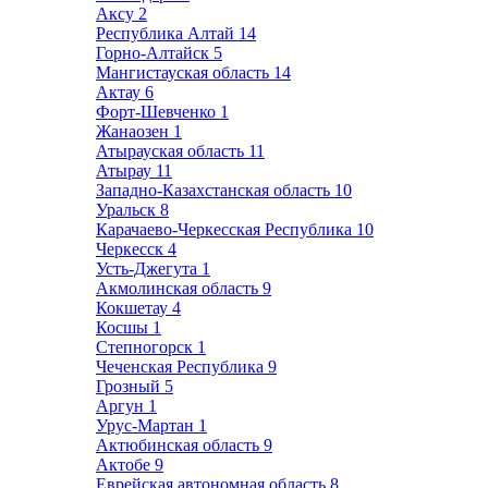
Аксу
2
Республика Алтай
14
Горно-Алтайск
5
Мангистауская область
14
Актау
6
Форт-Шевченко
1
Жанаозен
1
Атырауская область
11
Атырау
11
Западно-Казахстанская область
10
Уральск
8
Карачаево-Черкесская Республика
10
Черкесск
4
Усть-Джегута
1
Акмолинская область
9
Кокшетау
4
Косшы
1
Степногорск
1
Чеченская Республика
9
Грозный
5
Аргун
1
Урус-Мартан
1
Актюбинская область
9
Актобе
9
Еврейская автономная область
8