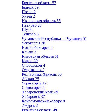
Брянская область
57
Брянск
39
Почеп
2
Унеча
2
Ивановская область
55
Иваново
28
Шуя
6
Тейково
5
Чувашская Республика — Чувашия
51
Чебоксары
28
Новочебоксарск
4
Канаш
2
Кировская область
51
Киров
30
Слободской
4
Омутнинск
2
Республика Хакасия
50
Абакан
25
Черногорск
12
Саяногорск
5
Хабаровский край
49
Хабаровск
37
Комсомольск-на-Амуре
8
Амурск
2
Рязанская область
49