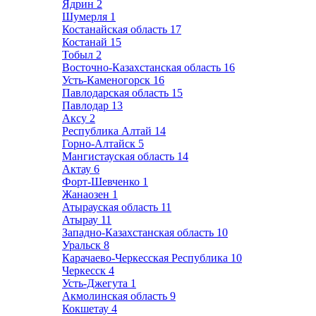
Ядрин
2
Шумерля
1
Костанайская область
17
Костанай
15
Тобыл
2
Восточно-Казахстанская область
16
Усть-Каменогорск
16
Павлодарская область
15
Павлодар
13
Аксу
2
Республика Алтай
14
Горно-Алтайск
5
Мангистауская область
14
Актау
6
Форт-Шевченко
1
Жанаозен
1
Атырауская область
11
Атырау
11
Западно-Казахстанская область
10
Уральск
8
Карачаево-Черкесская Республика
10
Черкесск
4
Усть-Джегута
1
Акмолинская область
9
Кокшетау
4