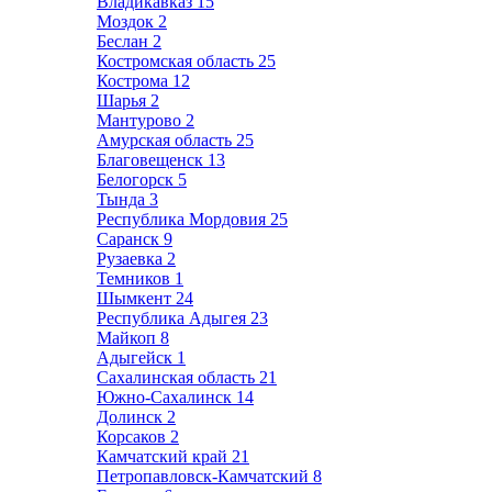
Владикавказ
15
Моздок
2
Беслан
2
Костромская область
25
Кострома
12
Шарья
2
Мантурово
2
Амурская область
25
Благовещенск
13
Белогорск
5
Тында
3
Республика Мордовия
25
Саранск
9
Рузаевка
2
Темников
1
Шымкент
24
Республика Адыгея
23
Майкоп
8
Адыгейск
1
Сахалинская область
21
Южно-Сахалинск
14
Долинск
2
Корсаков
2
Камчатский край
21
Петропавловск-Камчатский
8