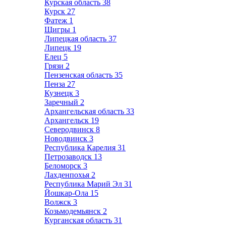
Курская область
38
Курск
27
Фатеж
1
Щигры
1
Липецкая область
37
Липецк
19
Елец
5
Грязи
2
Пензенская область
35
Пенза
27
Кузнецк
3
Заречный
2
Архангельская область
33
Архангельск
19
Северодвинск
8
Новодвинск
3
Республика Карелия
31
Петрозаводск
13
Беломорск
3
Лахденпохья
2
Республика Марий Эл
31
Йошкар-Ола
15
Волжск
3
Козьмодемьянск
2
Курганская область
31