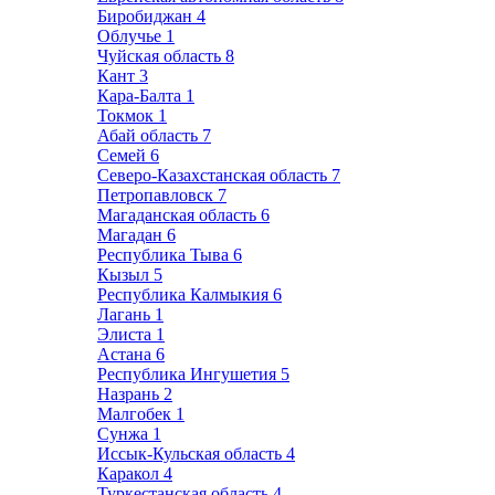
Биробиджан
4
Облучье
1
Чуйская область
8
Кант
3
Кара-Балта
1
Токмок
1
Абай область
7
Семей
6
Северо-Казахстанская область
7
Петропавловск
7
Магаданская область
6
Магадан
6
Республика Тыва
6
Кызыл
5
Республика Калмыкия
6
Лагань
1
Элиста
1
Астана
6
Республика Ингушетия
5
Назрань
2
Малгобек
1
Сунжа
1
Иссык-Кульская область
4
Каракол
4
Туркестанская область
4