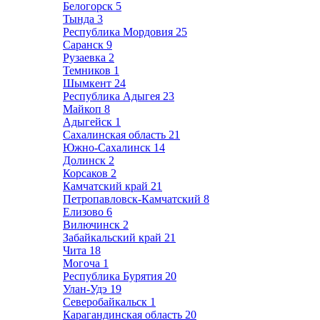
Белогорск
5
Тында
3
Республика Мордовия
25
Саранск
9
Рузаевка
2
Темников
1
Шымкент
24
Республика Адыгея
23
Майкоп
8
Адыгейск
1
Сахалинская область
21
Южно-Сахалинск
14
Долинск
2
Корсаков
2
Камчатский край
21
Петропавловск-Камчатский
8
Елизово
6
Вилючинск
2
Забайкальский край
21
Чита
18
Могоча
1
Республика Бурятия
20
Улан-Удэ
19
Северобайкальск
1
Карагандинская область
20