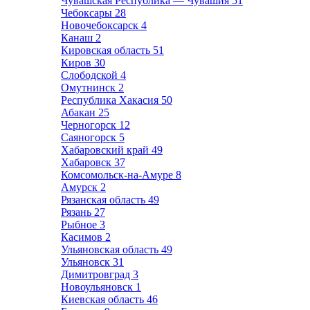
Чувашская Республика — Чувашия
51
Чебоксары
28
Новочебоксарск
4
Канаш
2
Кировская область
51
Киров
30
Слободской
4
Омутнинск
2
Республика Хакасия
50
Абакан
25
Черногорск
12
Саяногорск
5
Хабаровский край
49
Хабаровск
37
Комсомольск-на-Амуре
8
Амурск
2
Рязанская область
49
Рязань
27
Рыбное
3
Касимов
2
Ульяновская область
49
Ульяновск
31
Димитровград
3
Новоульяновск
1
Киевская область
46