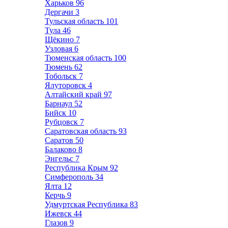
Харьков
96
Дергачи
3
Тульская область
101
Тула
46
Щёкино
7
Узловая
6
Тюменская область
100
Тюмень
62
Тобольск
7
Ялуторовск
4
Алтайский край
97
Барнаул
52
Бийск
10
Рубцовск
7
Саратовская область
93
Саратов
50
Балаково
8
Энгельс
7
Республика Крым
92
Симферополь
34
Ялта
12
Керчь
9
Удмуртская Республика
83
Ижевск
44
Глазов
9