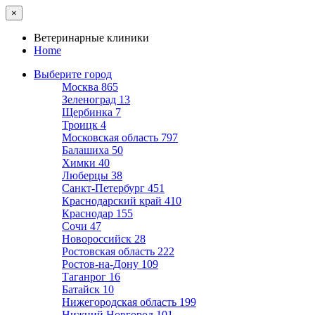
×
Ветеринарные клиники
Home
Выберите город
Москва
865
Зеленоград
13
Щербинка
7
Троицк
4
Московская область
797
Балашиха
50
Химки
40
Люберцы
38
Санкт-Петербург
451
Краснодарский край
410
Краснодар
155
Сочи
47
Новороссийск
28
Ростовская область
222
Ростов-на-Дону
109
Таганрог
16
Батайск
10
Нижегородская область
199
Нижний Новгород
101