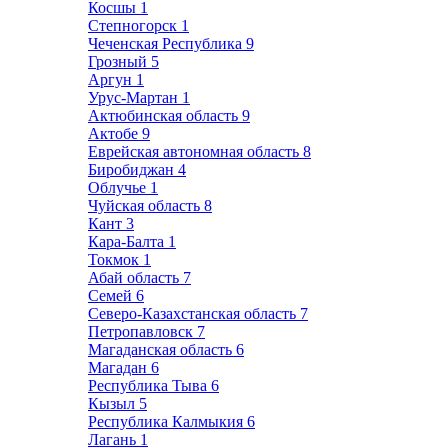
Косшы
1
Степногорск
1
Чеченская Республика
9
Грозный
5
Аргун
1
Урус-Мартан
1
Актюбинская область
9
Актобе
9
Еврейская автономная область
8
Биробиджан
4
Облучье
1
Чуйская область
8
Кант
3
Кара-Балта
1
Токмок
1
Абай область
7
Семей
6
Северо-Казахстанская область
7
Петропавловск
7
Магаданская область
6
Магадан
6
Республика Тыва
6
Кызыл
5
Республика Калмыкия
6
Лагань
1