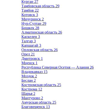
Курган
27
Тамбовская область
29
Тамбов
22
Котовск
3
Мичуринск
2
Нур-Султан
29
Бишкек
28
Алматинская область
26
Каскелен
3
Талгар
3
Капшагай
3
Орловская область
26
Орел
21
Дмитровск
1
Мценск
1
Республика Северная Осетия — Алания
26
Владикавказ
15
Моздок
2
Беслан
2
Костромская область
25
Кострома
12
Шарья
2
Мантурово
2
Амурская область
25
Благовещенск
13