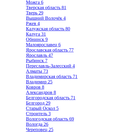
Можга
6
Тверская область
81
Тверь
29
Вышний Волочёк
4
Ржев
4
Калужская область
80
Калуга
31
Обнинск
9
Малоярославец
6
Ярославская область
77
Ярославль
47
Рыбинск
7
Переславль-Залесский
4
Алматы
73
Владимирская область
71
Владимир
25
Ковров
8
Александров
8
Белгородская область
71
Белгород
29
Старый Оскол
5
Строитель
3
Вологодская область
69
Вологда
26
Череповец
25