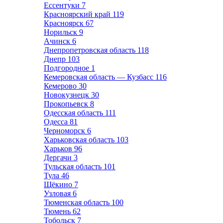
Ессентуки
7
Красноярский край
119
Красноярск
67
Норильск
9
Ачинск
6
Днепропетровская область
118
Днепр
103
Подгородное
1
Кемеровская область — Кузбасс
116
Кемерово
30
Новокузнецк
30
Прокопьевск
8
Одесская область
111
Одесса
81
Черноморск
6
Харьковская область
103
Харьков
96
Дергачи
3
Тульская область
101
Тула
46
Щёкино
7
Узловая
6
Тюменская область
100
Тюмень
62
Тобольск
7