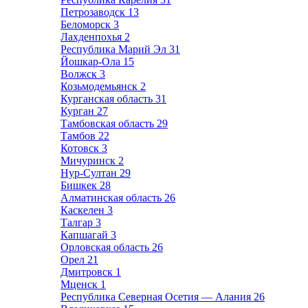
Петрозаводск
13
Беломорск
3
Лахденпохья
2
Республика Марий Эл
31
Йошкар-Ола
15
Волжск
3
Козьмодемьянск
2
Курганская область
31
Курган
27
Тамбовская область
29
Тамбов
22
Котовск
3
Мичуринск
2
Нур-Султан
29
Бишкек
28
Алматинская область
26
Каскелен
3
Талгар
3
Капшагай
3
Орловская область
26
Орел
21
Дмитровск
1
Мценск
1
Республика Северная Осетия — Алания
26