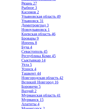
Рязань
27
Рыбное
3
Касимов
2
Ульяновская область
49
Ульяновск
31
Димитровград
3
Новоульяновск
1
Киевская область
46
Бровары
9
Ирпень
8
Буча
4
Севастополь
45
Республика Коми
45
Сыктывкар
14
Ухта
5
Усинск
4
Ташкент
44
Новгородская область
42
Великий Новгород
16
Боровичи
5
Валдай
2
Мурманская область
41
Мурманск
15
Апатиты
4
Мончегорск
2