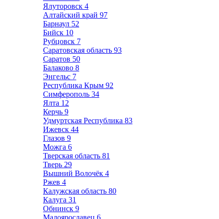
Ялуторовск
4
Алтайский край
97
Барнаул
52
Бийск
10
Рубцовск
7
Саратовская область
93
Саратов
50
Балаково
8
Энгельс
7
Республика Крым
92
Симферополь
34
Ялта
12
Керчь
9
Удмуртская Республика
83
Ижевск
44
Глазов
9
Можга
6
Тверская область
81
Тверь
29
Вышний Волочёк
4
Ржев
4
Калужская область
80
Калуга
31
Обнинск
9
Малоярославец
6