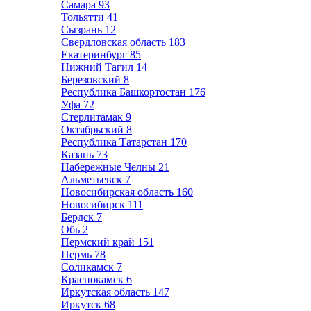
Самара
93
Тольятти
41
Сызрань
12
Свердловская область
183
Екатеринбург
85
Нижний Тагил
14
Березовский
8
Республика Башкортостан
176
Уфа
72
Стерлитамак
9
Октябрьский
8
Республика Татарстан
170
Казань
73
Набережные Челны
21
Альметьевск
7
Новосибирская область
160
Новосибирск
111
Бердск
7
Обь
2
Пермский край
151
Пермь
78
Соликамск
7
Краснокамск
6
Иркутская область
147
Иркутск
68