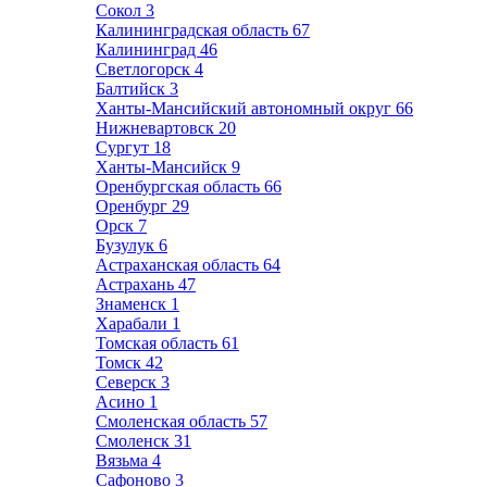
Сокол
3
Калининградская область
67
Калининград
46
Светлогорск
4
Балтийск
3
Ханты-Мансийский автономный округ
66
Нижневартовск
20
Сургут
18
Ханты-Мансийск
9
Оренбургская область
66
Оренбург
29
Орск
7
Бузулук
6
Астраханская область
64
Астрахань
47
Знаменск
1
Харабали
1
Томская область
61
Томск
42
Северск
3
Асино
1
Смоленская область
57
Смоленск
31
Вязьма
4
Сафоново
3