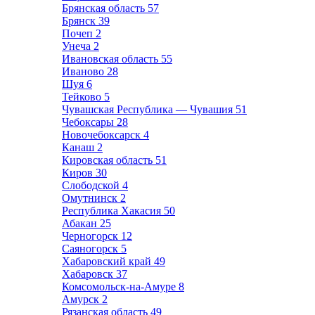
Брянская область
57
Брянск
39
Почеп
2
Унеча
2
Ивановская область
55
Иваново
28
Шуя
6
Тейково
5
Чувашская Республика — Чувашия
51
Чебоксары
28
Новочебоксарск
4
Канаш
2
Кировская область
51
Киров
30
Слободской
4
Омутнинск
2
Республика Хакасия
50
Абакан
25
Черногорск
12
Саяногорск
5
Хабаровский край
49
Хабаровск
37
Комсомольск-на-Амуре
8
Амурск
2
Рязанская область
49