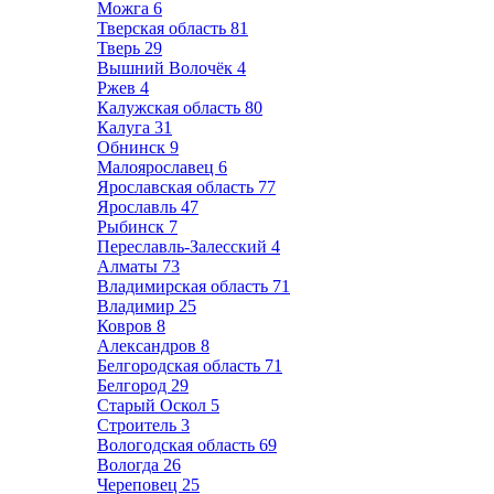
Можга
6
Тверская область
81
Тверь
29
Вышний Волочёк
4
Ржев
4
Калужская область
80
Калуга
31
Обнинск
9
Малоярославец
6
Ярославская область
77
Ярославль
47
Рыбинск
7
Переславль-Залесский
4
Алматы
73
Владимирская область
71
Владимир
25
Ковров
8
Александров
8
Белгородская область
71
Белгород
29
Старый Оскол
5
Строитель
3
Вологодская область
69
Вологда
26
Череповец
25