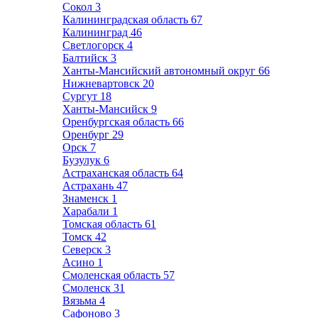
Сокол
3
Калининградская область
67
Калининград
46
Светлогорск
4
Балтийск
3
Ханты-Мансийский автономный округ
66
Нижневартовск
20
Сургут
18
Ханты-Мансийск
9
Оренбургская область
66
Оренбург
29
Орск
7
Бузулук
6
Астраханская область
64
Астрахань
47
Знаменск
1
Харабали
1
Томская область
61
Томск
42
Северск
3
Асино
1
Смоленская область
57
Смоленск
31
Вязьма
4
Сафоново
3