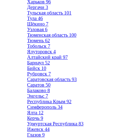
Харьков
96
Дергачи
3
Тульская область
101
Тула
46
Щёкино
7
Узловая
6
Тюменская область
100
Тюмень
62
Тобольск
7
Ялуторовск
4
Алтайский край
97
Барнаул
52
Бийск
10
Рубцовск
7
Саратовская область
93
Саратов
50
Балаково
8
Энгельс
7
Республика Крым
92
Симферополь
34
Ялта
12
Керчь
9
Удмуртская Республика
83
Ижевск
44
Глазов
9