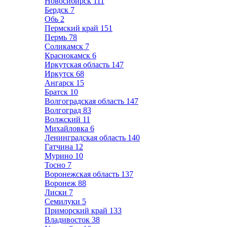
Новосибирск
111
Бердск
7
Обь
2
Пермский край
151
Пермь
78
Соликамск
7
Краснокамск
6
Иркутская область
147
Иркутск
68
Ангарск
15
Братск
10
Волгоградская область
147
Волгоград
83
Волжский
11
Михайловка
6
Ленинградская область
140
Гатчина
12
Мурино
10
Тосно
7
Воронежская область
137
Воронеж
88
Лиски
7
Семилуки
5
Приморский край
133
Владивосток
38