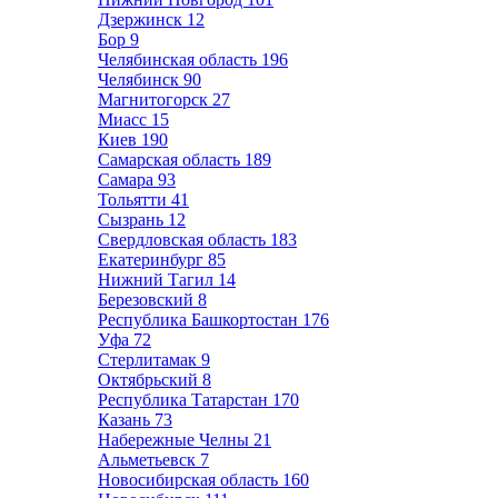
Дзержинск
12
Бор
9
Челябинская область
196
Челябинск
90
Магнитогорск
27
Миасс
15
Киев
190
Самарская область
189
Самара
93
Тольятти
41
Сызрань
12
Свердловская область
183
Екатеринбург
85
Нижний Тагил
14
Березовский
8
Республика Башкортостан
176
Уфа
72
Стерлитамак
9
Октябрьский
8
Республика Татарстан
170
Казань
73
Набережные Челны
21
Альметьевск
7
Новосибирская область
160