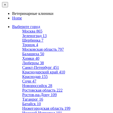
×
Ветеринарные клиники
Home
Выберите город
Москва
865
Зеленоград
13
Щербинка
7
Троицк
4
Московская область
797
Балашиха
50
Химки
40
Люберцы
38
Санкт-Петербург
451
Краснодарский край
410
Краснодар
155
Сочи
47
Новороссийск
28
Ростовская область
222
Ростов-на-Дону
109
Таганрог
16
Батайск
10
Нижегородская область
199
Нижний Новгород
101