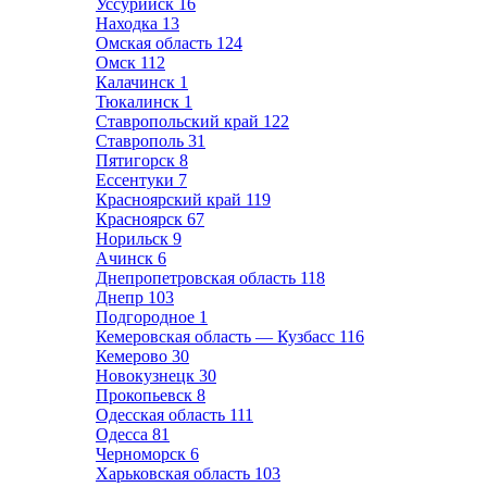
Уссурийск
16
Находка
13
Омская область
124
Омск
112
Калачинск
1
Тюкалинск
1
Ставропольский край
122
Ставрополь
31
Пятигорск
8
Ессентуки
7
Красноярский край
119
Красноярск
67
Норильск
9
Ачинск
6
Днепропетровская область
118
Днепр
103
Подгородное
1
Кемеровская область — Кузбасс
116
Кемерово
30
Новокузнецк
30
Прокопьевск
8
Одесская область
111
Одесса
81
Черноморск
6
Харьковская область
103