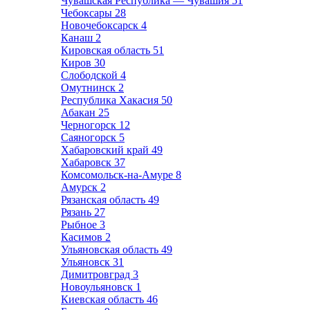
Чувашская Республика — Чувашия
51
Чебоксары
28
Новочебоксарск
4
Канаш
2
Кировская область
51
Киров
30
Слободской
4
Омутнинск
2
Республика Хакасия
50
Абакан
25
Черногорск
12
Саяногорск
5
Хабаровский край
49
Хабаровск
37
Комсомольск-на-Амуре
8
Амурск
2
Рязанская область
49
Рязань
27
Рыбное
3
Касимов
2
Ульяновская область
49
Ульяновск
31
Димитровград
3
Новоульяновск
1
Киевская область
46