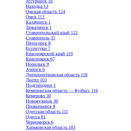
Уссурийск
16
Находка
13
Омская область
124
Омск
112
Калачинск
1
Тюкалинск
1
Ставропольский край
122
Ставрополь
31
Пятигорск
8
Ессентуки
7
Красноярский край
119
Красноярск
67
Норильск
9
Ачинск
6
Днепропетровская область
118
Днепр
103
Подгородное
1
Кемеровская область — Кузбасс
116
Кемерово
30
Новокузнецк
30
Прокопьевск
8
Одесская область
111
Одесса
81
Черноморск
6
Харьковская область
103