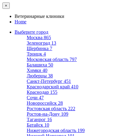
×
Ветеринарные клиники
Home
Выберите город
Москва
865
Зеленоград
13
Щербинка
7
Троицк
4
Московская область
797
Балашиха
50
Химки
40
Люберцы
38
Санкт-Петербург
451
Краснодарский край
410
Краснодар
155
Сочи
47
Новороссийск
28
Ростовская область
222
Ростов-на-Дону
109
Таганрог
16
Батайск
10
Нижегородская область
199
Нижний Новгород
101