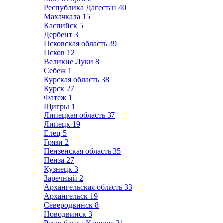
Республика Дагестан
40
Махачкала
15
Каспийск
5
Дербент
3
Псковская область
39
Псков
12
Великие Луки
8
Себеж
1
Курская область
38
Курск
27
Фатеж
1
Щигры
1
Липецкая область
37
Липецк
19
Елец
5
Грязи
2
Пензенская область
35
Пенза
27
Кузнецк
3
Заречный
2
Архангельская область
33
Архангельск
19
Северодвинск
8
Новодвинск
3
Республика Карелия
31