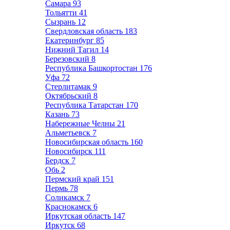
Самара
93
Тольятти
41
Сызрань
12
Свердловская область
183
Екатеринбург
85
Нижний Тагил
14
Березовский
8
Республика Башкортостан
176
Уфа
72
Стерлитамак
9
Октябрьский
8
Республика Татарстан
170
Казань
73
Набережные Челны
21
Альметьевск
7
Новосибирская область
160
Новосибирск
111
Бердск
7
Обь
2
Пермский край
151
Пермь
78
Соликамск
7
Краснокамск
6
Иркутская область
147
Иркутск
68