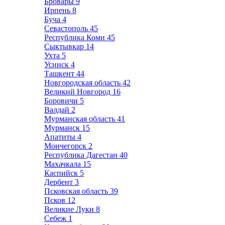
Бровары
9
Ирпень
8
Буча
4
Севастополь
45
Республика Коми
45
Сыктывкар
14
Ухта
5
Усинск
4
Ташкент
44
Новгородская область
42
Великий Новгород
16
Боровичи
5
Валдай
2
Мурманская область
41
Мурманск
15
Апатиты
4
Мончегорск
2
Республика Дагестан
40
Махачкала
15
Каспийск
5
Дербент
3
Псковская область
39
Псков
12
Великие Луки
8
Себеж
1