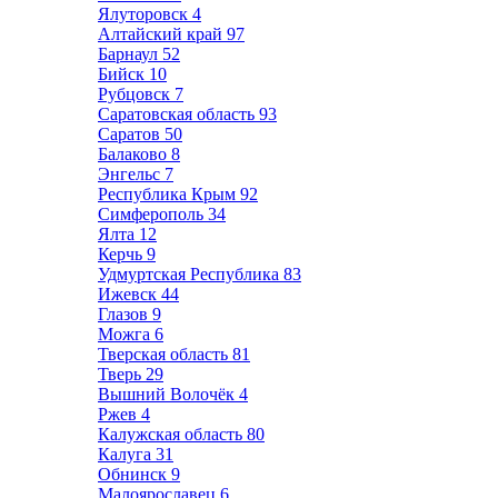
Ялуторовск
4
Алтайский край
97
Барнаул
52
Бийск
10
Рубцовск
7
Саратовская область
93
Саратов
50
Балаково
8
Энгельс
7
Республика Крым
92
Симферополь
34
Ялта
12
Керчь
9
Удмуртская Республика
83
Ижевск
44
Глазов
9
Можга
6
Тверская область
81
Тверь
29
Вышний Волочёк
4
Ржев
4
Калужская область
80
Калуга
31
Обнинск
9
Малоярославец
6