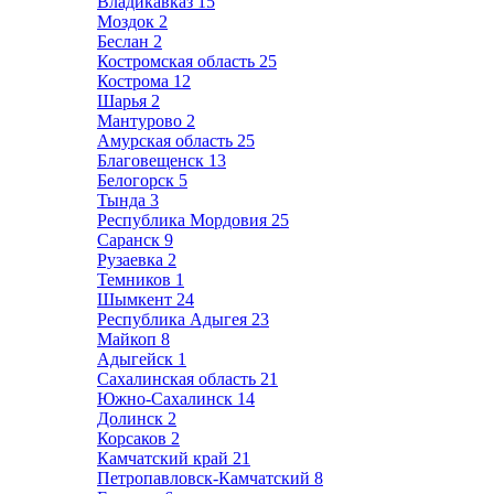
Владикавказ
15
Моздок
2
Беслан
2
Костромская область
25
Кострома
12
Шарья
2
Мантурово
2
Амурская область
25
Благовещенск
13
Белогорск
5
Тында
3
Республика Мордовия
25
Саранск
9
Рузаевка
2
Темников
1
Шымкент
24
Республика Адыгея
23
Майкоп
8
Адыгейск
1
Сахалинская область
21
Южно-Сахалинск
14
Долинск
2
Корсаков
2
Камчатский край
21
Петропавловск-Камчатский
8