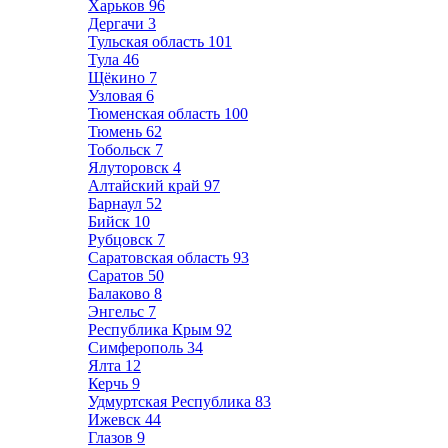
Харьков
96
Дергачи
3
Тульская область
101
Тула
46
Щёкино
7
Узловая
6
Тюменская область
100
Тюмень
62
Тобольск
7
Ялуторовск
4
Алтайский край
97
Барнаул
52
Бийск
10
Рубцовск
7
Саратовская область
93
Саратов
50
Балаково
8
Энгельс
7
Республика Крым
92
Симферополь
34
Ялта
12
Керчь
9
Удмуртская Республика
83
Ижевск
44
Глазов
9