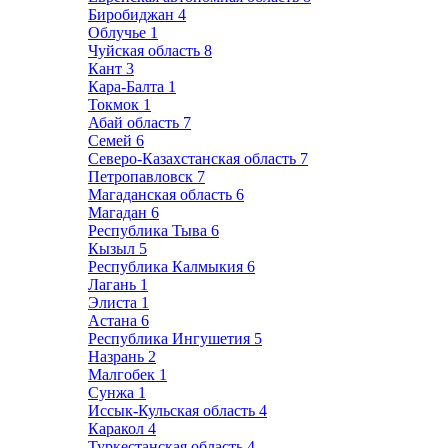
Биробиджан
4
Облучье
1
Чуйская область
8
Кант
3
Кара-Балта
1
Токмок
1
Абай область
7
Семей
6
Северо-Казахстанская область
7
Петропавловск
7
Магаданская область
6
Магадан
6
Республика Тыва
6
Кызыл
5
Республика Калмыкия
6
Лагань
1
Элиста
1
Астана
6
Республика Ингушетия
5
Назрань
2
Малгобек
1
Сунжа
1
Иссык-Кульская область
4
Каракол
4
Туркестанская область
4