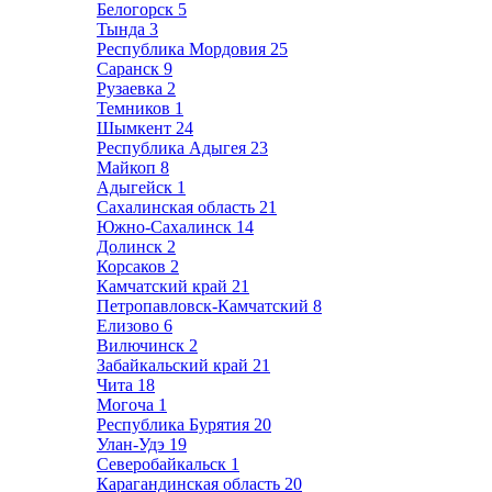
Белогорск
5
Тында
3
Республика Мордовия
25
Саранск
9
Рузаевка
2
Темников
1
Шымкент
24
Республика Адыгея
23
Майкоп
8
Адыгейск
1
Сахалинская область
21
Южно-Сахалинск
14
Долинск
2
Корсаков
2
Камчатский край
21
Петропавловск-Камчатский
8
Елизово
6
Вилючинск
2
Забайкальский край
21
Чита
18
Могоча
1
Республика Бурятия
20
Улан-Удэ
19
Северобайкальск
1
Карагандинская область
20