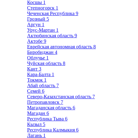
Косшы
1
Степногорск
1
Чеченская Республика
9
Грозный
5
Аргун
1
Урус-Мартан
1
Актюбинская область
9
Актобе
9
Еврейская автономная область
8
Биробиджан
4
Облучье
1
Чуйская область
8
Кант
3
Кара-Балта
1
Токмок
1
Абай область
7
Семей
6
Северо-Казахстанская область
7
Петропавловск
7
Магаданская область
6
Магадан
6
Республика Тыва
6
Кызыл
5
Республика Калмыкия
6
Лагань
1