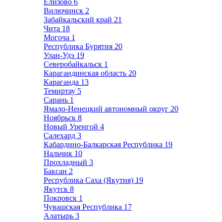
Елизово
6
Вилючинск
2
Забайкальский край
21
Чита
18
Могоча
1
Республика Бурятия
20
Улан-Удэ
19
Северобайкальск
1
Карагандинская область
20
Караганда
13
Темиртау
5
Сарань
1
Ямало-Ненецкий автономный округ
20
Ноябрьск
8
Новый Уренгой
4
Салехард
3
Кабардино-Балкарская Республика
19
Нальчик
10
Прохладный
3
Баксан
2
Республика Саха (Якутия)
19
Якутск
8
Покровск
1
Чувашская Республика
17
Алатырь
3