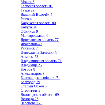
Можга
6
Тверская область
81
Тверь
29
Вышний Волочёк
4
Ржев
4
Калужская область
80
Калуга
31
Обнинск
9
Малоярославец
6
Ярославская область
77
Ярославль
47
Рыбинск
7
Переславль-Залесский
4
Алматы
73
Владимирская область
71
Владимир
25
Ковров
8
Александров
8
Белгородская область
71
Белгород
29
Старый Оскол
5
Строитель
3
Вологодская область
69
Вологда
26
Череповец
25