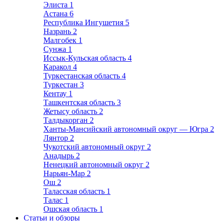
Элиста
1
Астана
6
Республика Ингушетия
5
Назрань
2
Малгобек
1
Сунжа
1
Иссык-Кульская область
4
Каракол
4
Туркестанская область
4
Туркестан
3
Кентау
1
Ташкентская область
3
Жетысу область
2
Талдыкорган
2
Ханты-Мансийский автономный округ — Югра
2
Лянтор
2
Чукотский автономный округ
2
Анадырь
2
Ненецкий автономный округ
2
Нарьян-Мар
2
Ош
2
Таласская область
1
Талас
1
Ошская область
1
Статьи и обзоры