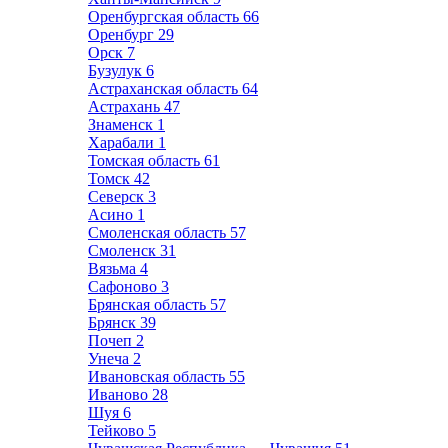
Оренбургская область
66
Оренбург
29
Орск
7
Бузулук
6
Астраханская область
64
Астрахань
47
Знаменск
1
Харабали
1
Томская область
61
Томск
42
Северск
3
Асино
1
Смоленская область
57
Смоленск
31
Вязьма
4
Сафоново
3
Брянская область
57
Брянск
39
Почеп
2
Унеча
2
Ивановская область
55
Иваново
28
Шуя
6
Тейково
5