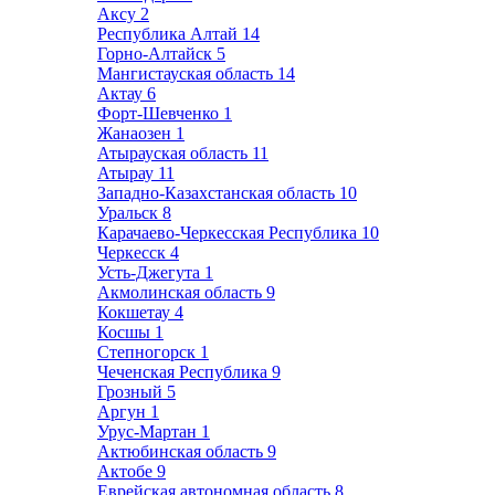
Аксу
2
Республика Алтай
14
Горно-Алтайск
5
Мангистауская область
14
Актау
6
Форт-Шевченко
1
Жанаозен
1
Атырауская область
11
Атырау
11
Западно-Казахстанская область
10
Уральск
8
Карачаево-Черкесская Республика
10
Черкесск
4
Усть-Джегута
1
Акмолинская область
9
Кокшетау
4
Косшы
1
Степногорск
1
Чеченская Республика
9
Грозный
5
Аргун
1
Урус-Мартан
1
Актюбинская область
9
Актобе
9
Еврейская автономная область
8