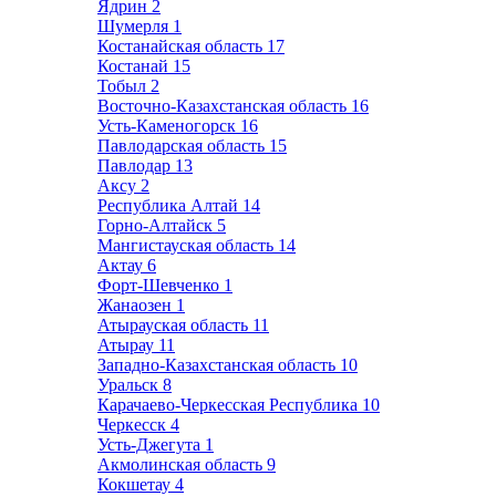
Ядрин
2
Шумерля
1
Костанайская область
17
Костанай
15
Тобыл
2
Восточно-Казахстанская область
16
Усть-Каменогорск
16
Павлодарская область
15
Павлодар
13
Аксу
2
Республика Алтай
14
Горно-Алтайск
5
Мангистауская область
14
Актау
6
Форт-Шевченко
1
Жанаозен
1
Атырауская область
11
Атырау
11
Западно-Казахстанская область
10
Уральск
8
Карачаево-Черкесская Республика
10
Черкесск
4
Усть-Джегута
1
Акмолинская область
9
Кокшетау
4