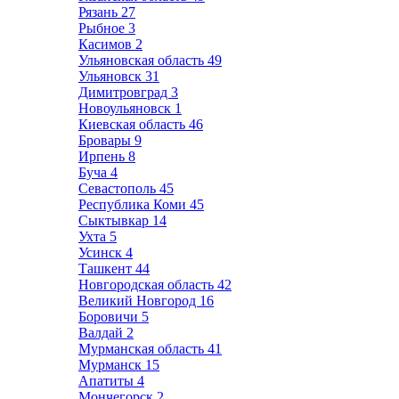
Рязань
27
Рыбное
3
Касимов
2
Ульяновская область
49
Ульяновск
31
Димитровград
3
Новоульяновск
1
Киевская область
46
Бровары
9
Ирпень
8
Буча
4
Севастополь
45
Республика Коми
45
Сыктывкар
14
Ухта
5
Усинск
4
Ташкент
44
Новгородская область
42
Великий Новгород
16
Боровичи
5
Валдай
2
Мурманская область
41
Мурманск
15
Апатиты
4
Мончегорск
2