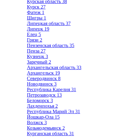
Курская область
38
Курск
27
Фатеж
1
Щигры
1
Липецкая область
37
Липецк
19
Елец
5
Грязи
2
Пензенская область
35
Пенза
27
Кузнецк
3
Заречный
2
Архангельская область
33
Архангельск
19
Северодвинск
8
Новодвинск
3
Республика Карелия
31
Петрозаводск
13
Беломорск
3
Лахденпохья
2
Республика Марий Эл
31
Йошкар-Ола
15
Волжск
3
Козьмодемьянск
2
Курганская область
31