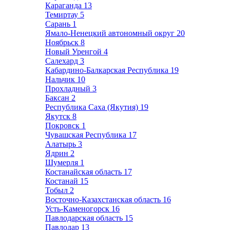
Караганда
13
Темиртау
5
Сарань
1
Ямало-Ненецкий автономный округ
20
Ноябрьск
8
Новый Уренгой
4
Салехард
3
Кабардино-Балкарская Республика
19
Нальчик
10
Прохладный
3
Баксан
2
Республика Саха (Якутия)
19
Якутск
8
Покровск
1
Чувашская Республика
17
Алатырь
3
Ядрин
2
Шумерля
1
Костанайская область
17
Костанай
15
Тобыл
2
Восточно-Казахстанская область
16
Усть-Каменогорск
16
Павлодарская область
15
Павлодар
13