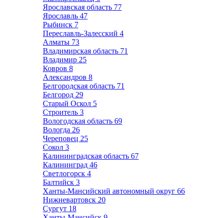
Ярославская область
77
Ярославль
47
Рыбинск
7
Переславль-Залесский
4
Алматы
73
Владимирская область
71
Владимир
25
Ковров
8
Александров
8
Белгородская область
71
Белгород
29
Старый Оскол
5
Строитель
3
Вологодская область
69
Вологда
26
Череповец
25
Сокол
3
Калининградская область
67
Калининград
46
Светлогорск
4
Балтийск
3
Ханты-Мансийский автономный округ
66
Нижневартовск
20
Сургут
18
Ханты-Мансийск
9