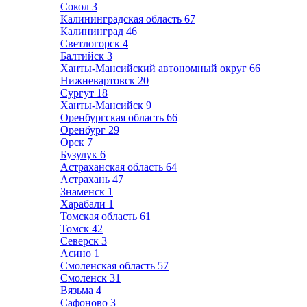
Сокол
3
Калининградская область
67
Калининград
46
Светлогорск
4
Балтийск
3
Ханты-Мансийский автономный округ
66
Нижневартовск
20
Сургут
18
Ханты-Мансийск
9
Оренбургская область
66
Оренбург
29
Орск
7
Бузулук
6
Астраханская область
64
Астрахань
47
Знаменск
1
Харабали
1
Томская область
61
Томск
42
Северск
3
Асино
1
Смоленская область
57
Смоленск
31
Вязьма
4
Сафоново
3