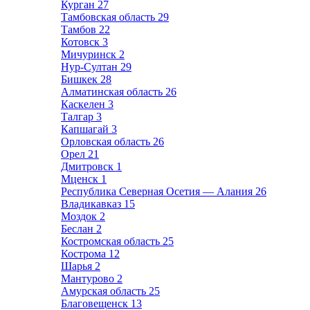
Курган
27
Тамбовская область
29
Тамбов
22
Котовск
3
Мичуринск
2
Нур-Султан
29
Бишкек
28
Алматинская область
26
Каскелен
3
Талгар
3
Капшагай
3
Орловская область
26
Орел
21
Дмитровск
1
Мценск
1
Республика Северная Осетия — Алания
26
Владикавказ
15
Моздок
2
Беслан
2
Костромская область
25
Кострома
12
Шарья
2
Мантурово
2
Амурская область
25
Благовещенск
13