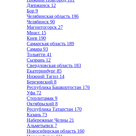
Дзержинск
12
Бор
9
Челябинская область
196
Челябинск
90
Магнитогорск
27
Миасс
15
Киев
190
Самарская область
189
Самара
93
Тольятти
41
Сызрань
12
Свердловская область
183
Екатеринбург
85
Нижний Тагил
14
Березовский
8
Республика Башкортостан
176
Уфа
72
Стерлитамак
9
Октябрьский
8
Республика Татарстан
170
Казань
73
Набережные Челны
21
Альметьевск
7
Новосибирская область
160