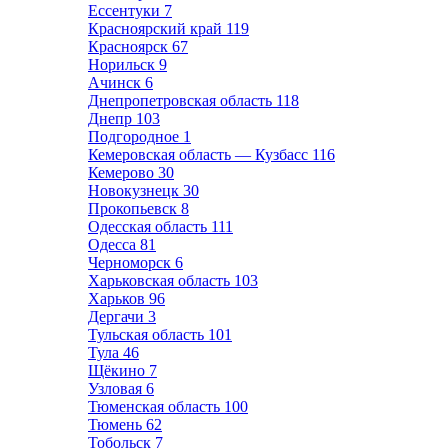
Ессентуки
7
Красноярский край
119
Красноярск
67
Норильск
9
Ачинск
6
Днепропетровская область
118
Днепр
103
Подгородное
1
Кемеровская область — Кузбасс
116
Кемерово
30
Новокузнецк
30
Прокопьевск
8
Одесская область
111
Одесса
81
Черноморск
6
Харьковская область
103
Харьков
96
Дергачи
3
Тульская область
101
Тула
46
Щёкино
7
Узловая
6
Тюменская область
100
Тюмень
62
Тобольск
7