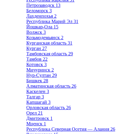
Петрозаводск
13
Беломорск
3
Лахденпохья
2
Республика Марий Эл
31
Йошкар-Ола
15
Волжск
3
Козьмодемьянск
2
Курганская область
31
Курган
27
Тамбовская область
29
Тамбов
22
Котовск
3
Мичуринск
2
Нур-Султан
29
Бишкек
28
Алматинская область
26
Каскелен
3
Талгар
3
Капшагай
3
Орловская область
26
Орел
21
Дмитровск
1
Мценск
1
Республика Северная Осетия — Алания
26