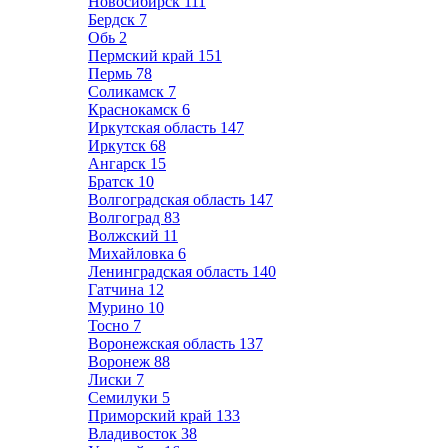
Новосибирск
111
Бердск
7
Обь
2
Пермский край
151
Пермь
78
Соликамск
7
Краснокамск
6
Иркутская область
147
Иркутск
68
Ангарск
15
Братск
10
Волгоградская область
147
Волгоград
83
Волжский
11
Михайловка
6
Ленинградская область
140
Гатчина
12
Мурино
10
Тосно
7
Воронежская область
137
Воронеж
88
Лиски
7
Семилуки
5
Приморский край
133
Владивосток
38