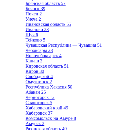
Брянская область
57
Брянск
39
Почеп
2
Унеча
2
Ивановская область
55
Иваново
28
Шуя
6
Тейково
5
Чувашская Республика — Чувашия
51
Чебоксары
28
Новочебоксарск
4
Канаш
2
Кировская область
51
Киров
30
Слободской
4
Омутнинск
2
Республика Хакасия
50
Абакан
25
Черногорск
12
Саяногорск
5
Хабаровский край
49
Хабаровск
37
Комсомольск-на-Амуре
8
Амурск
2
Рязанская область
49