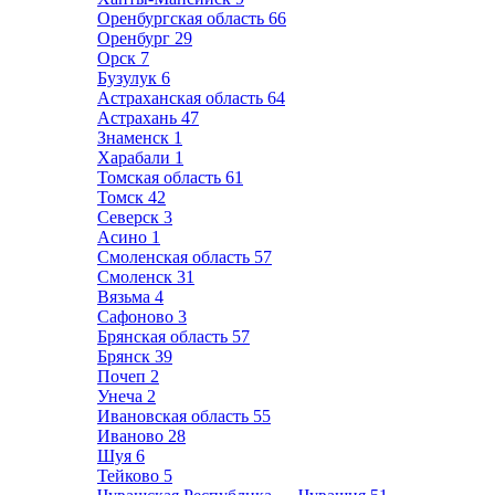
Оренбургская область
66
Оренбург
29
Орск
7
Бузулук
6
Астраханская область
64
Астрахань
47
Знаменск
1
Харабали
1
Томская область
61
Томск
42
Северск
3
Асино
1
Смоленская область
57
Смоленск
31
Вязьма
4
Сафоново
3
Брянская область
57
Брянск
39
Почеп
2
Унеча
2
Ивановская область
55
Иваново
28
Шуя
6
Тейково
5