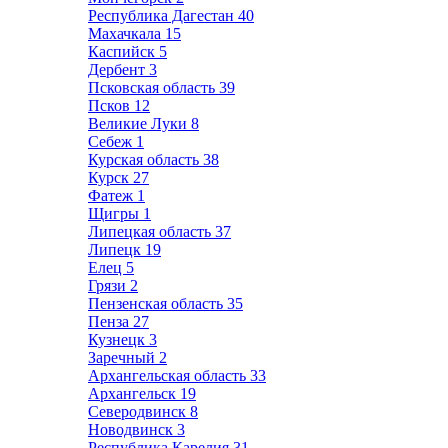
Республика Дагестан
40
Махачкала
15
Каспийск
5
Дербент
3
Псковская область
39
Псков
12
Великие Луки
8
Себеж
1
Курская область
38
Курск
27
Фатеж
1
Щигры
1
Липецкая область
37
Липецк
19
Елец
5
Грязи
2
Пензенская область
35
Пенза
27
Кузнецк
3
Заречный
2
Архангельская область
33
Архангельск
19
Северодвинск
8
Новодвинск
3
Республика Карелия
31