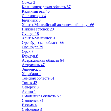
Сокол
3
Калининградская область
67
Калининград
46
Светлогорск
4
Балтийск
3
Ханты-Мансийский автономный округ
66
Нижневартовск
20
Сургут
18
Ханты-Мансийск
9
Оренбургская область
66
Оренбург
29
Орск
7
Бузулук
6
Астраханская область
64
Астрахань
47
Знаменск
1
Харабали
1
Томская область
61
Томск
42
Северск
3
Асино
1
Смоленская область
57
Смоленск
31
Вязьма
4
Сафоново
3