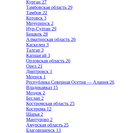
Курган
27
Тамбовская область
29
Тамбов
22
Котовск
3
Мичуринск
2
Нур-Султан
29
Бишкек
28
Алматинская область
26
Каскелен
3
Талгар
3
Капшагай
3
Орловская область
26
Орел
21
Дмитровск
1
Мценск
1
Республика Северная Осетия — Алания
26
Владикавказ
15
Моздок
2
Беслан
2
Костромская область
25
Кострома
12
Шарья
2
Мантурово
2
Амурская область
25
Благовещенск
13