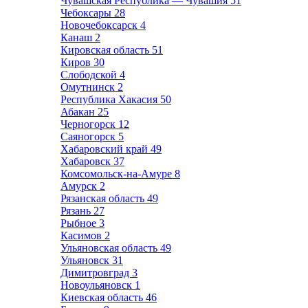
Чувашская Республика — Чувашия
51
Чебоксары
28
Новочебоксарск
4
Канаш
2
Кировская область
51
Киров
30
Слободской
4
Омутнинск
2
Республика Хакасия
50
Абакан
25
Черногорск
12
Саяногорск
5
Хабаровский край
49
Хабаровск
37
Комсомольск-на-Амуре
8
Амурск
2
Рязанская область
49
Рязань
27
Рыбное
3
Касимов
2
Ульяновская область
49
Ульяновск
31
Димитровград
3
Новоульяновск
1
Киевская область
46