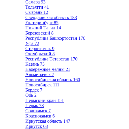
Самара
93
Тольятти
41
Сызрань
12
Свердловская область
183
Екатеринбург
85
Нижний Тагил
14
Березовский
8
Республика Башкортостан
176
Уфа
72
Стерлитамак
9
Октябрьский
8
Республика Татарстан
170
Казань
73
Набережные Челны
21
Альметьевск
7
Новосибирская область
160
Новосибирск
111
Бердск
7
Обь
2
Пермский край
151
Пермь
78
Соликамск
7
Краснокамск
6
Иркутская область
147
Иркутск
68