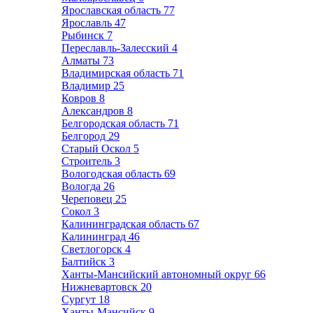
Ярославская область
77
Ярославль
47
Рыбинск
7
Переславль-Залесский
4
Алматы
73
Владимирская область
71
Владимир
25
Ковров
8
Александров
8
Белгородская область
71
Белгород
29
Старый Оскол
5
Строитель
3
Вологодская область
69
Вологда
26
Череповец
25
Сокол
3
Калининградская область
67
Калининград
46
Светлогорск
4
Балтийск
3
Ханты-Мансийский автономный округ
66
Нижневартовск
20
Сургут
18
Ханты-Мансийск
9