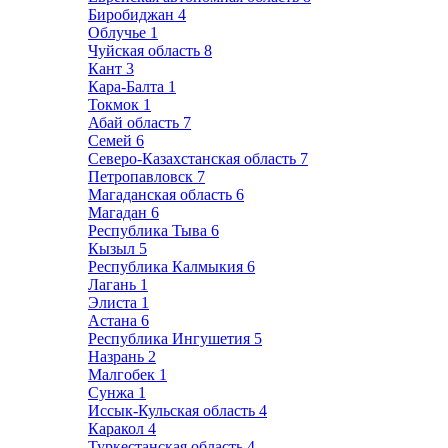
Биробиджан
4
Облучье
1
Чуйская область
8
Кант
3
Кара-Балта
1
Токмок
1
Абай область
7
Семей
6
Северо-Казахстанская область
7
Петропавловск
7
Магаданская область
6
Магадан
6
Республика Тыва
6
Кызыл
5
Республика Калмыкия
6
Лагань
1
Элиста
1
Астана
6
Республика Ингушетия
5
Назрань
2
Малгобек
1
Сунжа
1
Иссык-Кульская область
4
Каракол
4
Туркестанская область
4