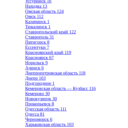
Уссурийск
16
Находка
13
Омская область
124
Омск
112
Калачинск
1
Тюкалинск
1
Ставропольский край
122
Ставрополь
31
Пятигорск
8
Ессентуки
7
Красноярский край
119
Красноярск
67
Норильск
9
Ачинск
6
Днепропетровская область
118
Днепр
103
Подгородное
1
Кемеровская область — Кузбасс
116
Кемерово
30
Новокузнецк
30
Прокопьевск
8
Одесская область
111
Одесса
81
Черноморск
6
Харьковская область
103