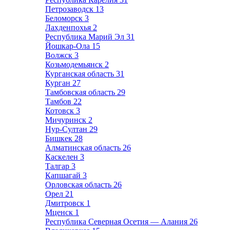
Петрозаводск
13
Беломорск
3
Лахденпохья
2
Республика Марий Эл
31
Йошкар-Ола
15
Волжск
3
Козьмодемьянск
2
Курганская область
31
Курган
27
Тамбовская область
29
Тамбов
22
Котовск
3
Мичуринск
2
Нур-Султан
29
Бишкек
28
Алматинская область
26
Каскелен
3
Талгар
3
Капшагай
3
Орловская область
26
Орел
21
Дмитровск
1
Мценск
1
Республика Северная Осетия — Алания
26