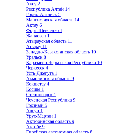
Аксу
2
Республика Алтай
14
Горно-Алтайск
5
Мангистауская область
14
Актау
6
Форт-Шевченко
1
Жанаозен
1
Атырауская область
11
Атырау
11
Западно-Казахстанская область
10
Уральск
8
Карачаево-Черкесская Республика
10
Черкесск
4
Усть-Джегута
1
Акмолинская область
9
Кокшетау
4
Косшы
1
Степногорск
1
Чеченская Республика
9
Грозный
5
Аргун
1
Урус-Мартан
1
Актюбинская область
9
Актобе
9
Еврейская автономная область
8