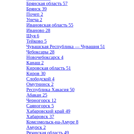
Брянская область
57
Брянск
39
Почеп
2
Унеча
2
Ивановская область
55
Иваново
28
Шуя
6
Тейково
5
Чувашская Республика — Чувашия
51
Чебоксары
28
Новочебоксарск
4
Канаш
2
Кировская область
51
Киров
30
Слободской
4
Омутнинск
2
Республика Хакасия
50
Абакан
25
Черногорск
12
Саяногорск
5
Хабаровский край
49
Хабаровск
37
Комсомольск-на-Амуре
8
Амурск
2
Рязанская область
49