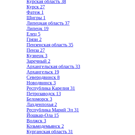
Курская область
38
Курск
27
Фатеж
1
Щигры
1
Липецкая область
37
Липецк
19
Елец
5
Грязи
2
Пензенская область
35
Пенза
27
Кузнецк
3
Заречный
2
Архангельская область
33
Архангельск
19
Северодвинск
8
Новодвинск
3
Республика Карелия
31
Петрозаводск
13
Беломорск
3
Лахденпохья
2
Республика Марий Эл
31
Йошкар-Ола
15
Волжск
3
Козьмодемьянск
2
Курганская область
31