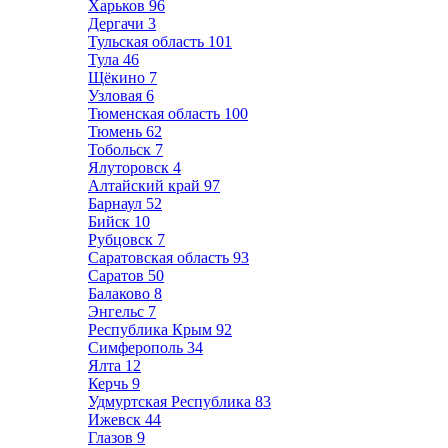
Харьков
96
Дергачи
3
Тульская область
101
Тула
46
Щёкино
7
Узловая
6
Тюменская область
100
Тюмень
62
Тобольск
7
Ялуторовск
4
Алтайский край
97
Барнаул
52
Бийск
10
Рубцовск
7
Саратовская область
93
Саратов
50
Балаково
8
Энгельс
7
Республика Крым
92
Симферополь
34
Ялта
12
Керчь
9
Удмуртская Республика
83
Ижевск
44
Глазов
9