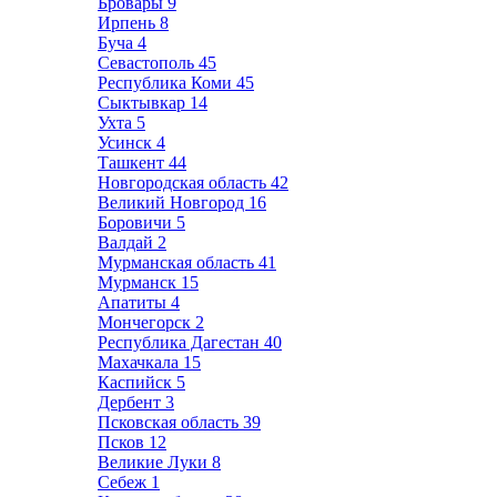
Бровары
9
Ирпень
8
Буча
4
Севастополь
45
Республика Коми
45
Сыктывкар
14
Ухта
5
Усинск
4
Ташкент
44
Новгородская область
42
Великий Новгород
16
Боровичи
5
Валдай
2
Мурманская область
41
Мурманск
15
Апатиты
4
Мончегорск
2
Республика Дагестан
40
Махачкала
15
Каспийск
5
Дербент
3
Псковская область
39
Псков
12
Великие Луки
8
Себеж
1