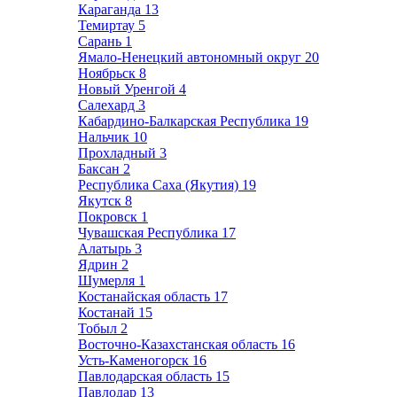
Караганда
13
Темиртау
5
Сарань
1
Ямало-Ненецкий автономный округ
20
Ноябрьск
8
Новый Уренгой
4
Салехард
3
Кабардино-Балкарская Республика
19
Нальчик
10
Прохладный
3
Баксан
2
Республика Саха (Якутия)
19
Якутск
8
Покровск
1
Чувашская Республика
17
Алатырь
3
Ядрин
2
Шумерля
1
Костанайская область
17
Костанай
15
Тобыл
2
Восточно-Казахстанская область
16
Усть-Каменогорск
16
Павлодарская область
15
Павлодар
13