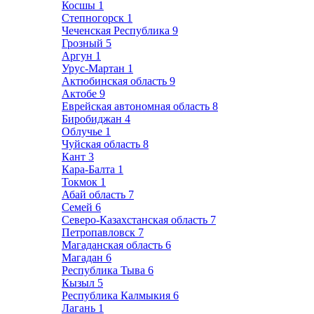
Косшы
1
Степногорск
1
Чеченская Республика
9
Грозный
5
Аргун
1
Урус-Мартан
1
Актюбинская область
9
Актобе
9
Еврейская автономная область
8
Биробиджан
4
Облучье
1
Чуйская область
8
Кант
3
Кара-Балта
1
Токмок
1
Абай область
7
Семей
6
Северо-Казахстанская область
7
Петропавловск
7
Магаданская область
6
Магадан
6
Республика Тыва
6
Кызыл
5
Республика Калмыкия
6
Лагань
1