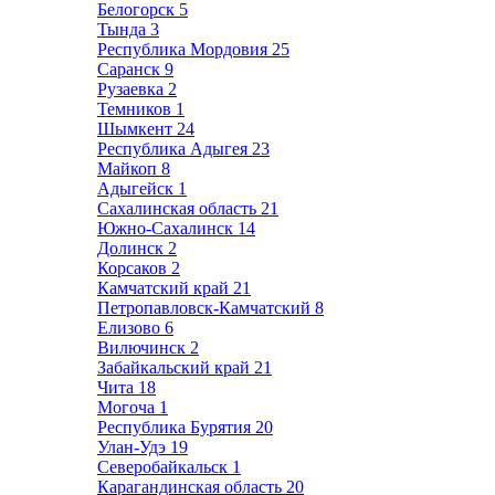
Белогорск
5
Тында
3
Республика Мордовия
25
Саранск
9
Рузаевка
2
Темников
1
Шымкент
24
Республика Адыгея
23
Майкоп
8
Адыгейск
1
Сахалинская область
21
Южно-Сахалинск
14
Долинск
2
Корсаков
2
Камчатский край
21
Петропавловск-Камчатский
8
Елизово
6
Вилючинск
2
Забайкальский край
21
Чита
18
Могоча
1
Республика Бурятия
20
Улан-Удэ
19
Северобайкальск
1
Карагандинская область
20