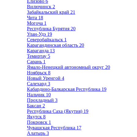
Елизово
6
Вилючинск
2
Забайкальский край
21
Чита
18
Могоча
1
Республика Бурятия
20
Улан-Удэ
19
Северобайкальск
1
Карагандинская область
20
Караганда
13
Темиртау
5
Сарань
1
Ямало-Ненецкий автономный округ
20
Ноябрьск
8
Новый Уренгой
4
Салехард
3
Кабардино-Балкарская Республика
19
Нальчик
10
Прохладный
3
Баксан
2
Республика Саха (Якутия)
19
Якутск
8
Покровск
1
Чувашская Республика
17
Алатырь
3