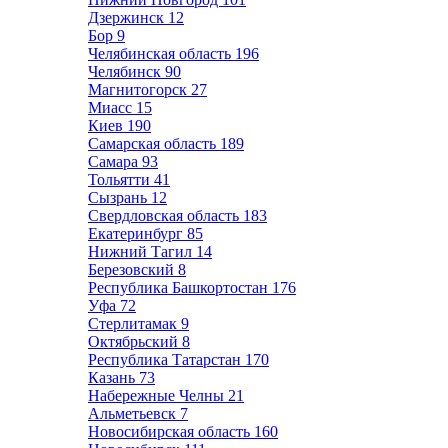
Дзержинск
12
Бор
9
Челябинская область
196
Челябинск
90
Магнитогорск
27
Миасс
15
Киев
190
Самарская область
189
Самара
93
Тольятти
41
Сызрань
12
Свердловская область
183
Екатеринбург
85
Нижний Тагил
14
Березовский
8
Республика Башкортостан
176
Уфа
72
Стерлитамак
9
Октябрьский
8
Республика Татарстан
170
Казань
73
Набережные Челны
21
Альметьевск
7
Новосибирская область
160