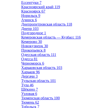
Ессентуки
7
Красноярский край
119
Красноярск
67
Норильск
9
Ачинск
6
Днепропетровская область
118
Днепр
103
Подгородное
1
Кемеровская область — Кузбасс
116
Кемерово
30
Новокузнецк
30
Прокопьевск
8
Одесская область
111
Одесса
81
Черноморск
6
Харьковская область
103
Харьков
96
Дергачи
3
Тульская область
101
Тула
46
Щёкино
7
Узловая
6
Тюменская область
100
Тюмень
62
Тобольск
7