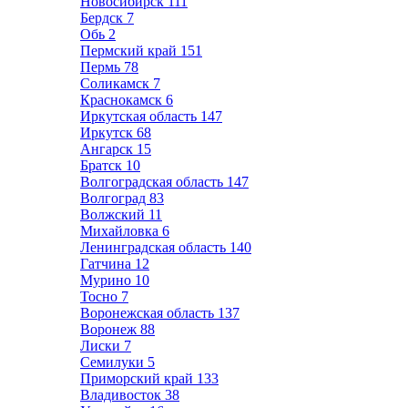
Новосибирск
111
Бердск
7
Обь
2
Пермский край
151
Пермь
78
Соликамск
7
Краснокамск
6
Иркутская область
147
Иркутск
68
Ангарск
15
Братск
10
Волгоградская область
147
Волгоград
83
Волжский
11
Михайловка
6
Ленинградская область
140
Гатчина
12
Мурино
10
Тосно
7
Воронежская область
137
Воронеж
88
Лиски
7
Семилуки
5
Приморский край
133
Владивосток
38