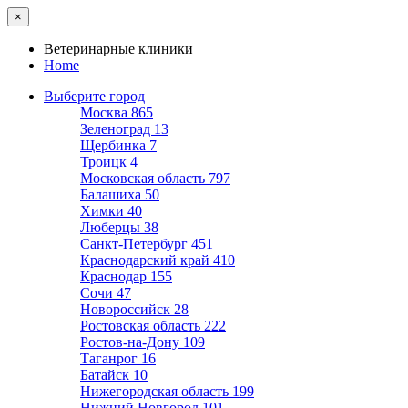
×
Ветеринарные клиники
Home
Выберите город
Москва
865
Зеленоград
13
Щербинка
7
Троицк
4
Московская область
797
Балашиха
50
Химки
40
Люберцы
38
Санкт-Петербург
451
Краснодарский край
410
Краснодар
155
Сочи
47
Новороссийск
28
Ростовская область
222
Ростов-на-Дону
109
Таганрог
16
Батайск
10
Нижегородская область
199
Нижний Новгород
101