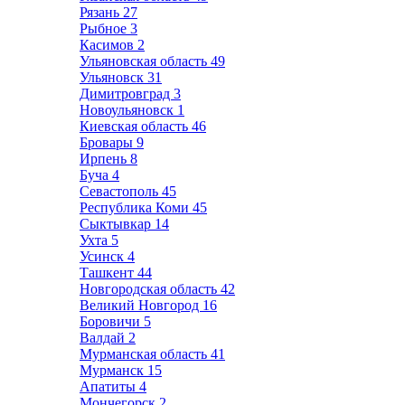
Рязань
27
Рыбное
3
Касимов
2
Ульяновская область
49
Ульяновск
31
Димитровград
3
Новоульяновск
1
Киевская область
46
Бровары
9
Ирпень
8
Буча
4
Севастополь
45
Республика Коми
45
Сыктывкар
14
Ухта
5
Усинск
4
Ташкент
44
Новгородская область
42
Великий Новгород
16
Боровичи
5
Валдай
2
Мурманская область
41
Мурманск
15
Апатиты
4
Мончегорск
2