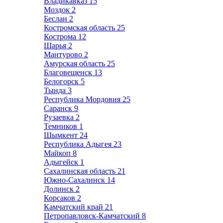
Владикавказ
15
Моздок
2
Беслан
2
Костромская область
25
Кострома
12
Шарья
2
Мантурово
2
Амурская область
25
Благовещенск
13
Белогорск
5
Тында
3
Республика Мордовия
25
Саранск
9
Рузаевка
2
Темников
1
Шымкент
24
Республика Адыгея
23
Майкоп
8
Адыгейск
1
Сахалинская область
21
Южно-Сахалинск
14
Долинск
2
Корсаков
2
Камчатский край
21
Петропавловск-Камчатский
8