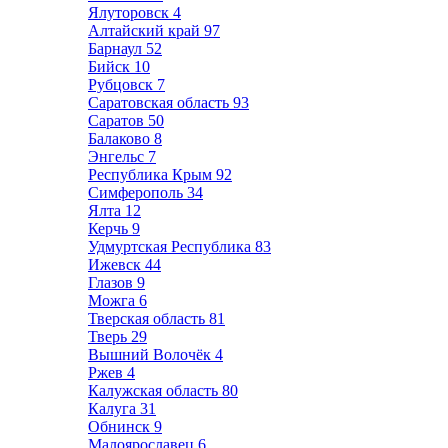
Ялуторовск
4
Алтайский край
97
Барнаул
52
Бийск
10
Рубцовск
7
Саратовская область
93
Саратов
50
Балаково
8
Энгельс
7
Республика Крым
92
Симферополь
34
Ялта
12
Керчь
9
Удмуртская Республика
83
Ижевск
44
Глазов
9
Можга
6
Тверская область
81
Тверь
29
Вышний Волочёк
4
Ржев
4
Калужская область
80
Калуга
31
Обнинск
9
Малоярославец
6