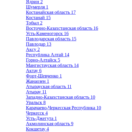
Ядрин
2
Шумерля
1
Костанайская область
17
Костанай
15
Тобыл
2
Восточно-Казахстанская область
16
Усть-Каменогорск
16
Павлодарская область
15
Павлодар
13
Аксу
2
Республика Алтай
14
Горно-Алтайск
5
Мангистауская область
14
Актау
6
Форт-Шевченко
1
Жанаозен
1
Атырауская область
11
Атырау
11
Западно-Казахстанская область
10
Уральск
8
Карачаево-Черкесская Республика
10
Черкесск
4
Усть-Джегута
1
Акмолинская область
9
Кокшетау
4