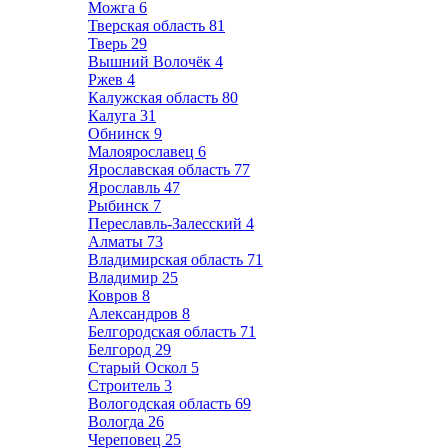
Можга
6
Тверская область
81
Тверь
29
Вышний Волочёк
4
Ржев
4
Калужская область
80
Калуга
31
Обнинск
9
Малоярославец
6
Ярославская область
77
Ярославль
47
Рыбинск
7
Переславль-Залесский
4
Алматы
73
Владимирская область
71
Владимир
25
Ковров
8
Александров
8
Белгородская область
71
Белгород
29
Старый Оскол
5
Строитель
3
Вологодская область
69
Вологда
26
Череповец
25