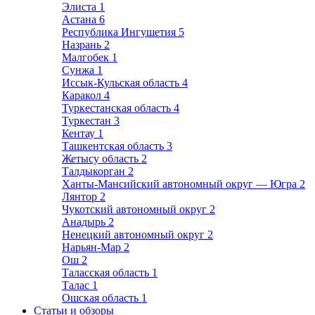
Элиста
1
Астана
6
Республика Ингушетия
5
Назрань
2
Малгобек
1
Сунжа
1
Иссык-Кульская область
4
Каракол
4
Туркестанская область
4
Туркестан
3
Кентау
1
Ташкентская область
3
Жетысу область
2
Талдыкорган
2
Ханты-Мансийский автономный округ — Югра
2
Лянтор
2
Чукотский автономный округ
2
Анадырь
2
Ненецкий автономный округ
2
Нарьян-Мар
2
Ош
2
Таласская область
1
Талас
1
Ошская область
1
Статьи и обзоры