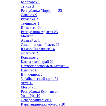
Белогорск
5
Тында
3
Республика Мордовия
25
Саранск
9
Рузаевка
2
Темников
1
Шымкент
24
Республика Адыгея
23
Майкоп
8
Адыгейск
1
Сахалинская область
21
Южно-Сахалинск
14
Долинск
2
Корсаков
2
Камчатский край
21
Петропавловск-Камчатский
8
Елизово
6
Вилючинск
2
Забайкальский край
21
Чита
18
Могоча
1
Республика Бурятия
20
Улан-Удэ
19
Северобайкальск
1
Карагандинская область
20