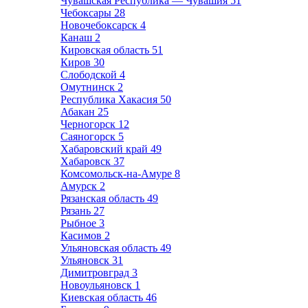
Чувашская Республика — Чувашия
51
Чебоксары
28
Новочебоксарск
4
Канаш
2
Кировская область
51
Киров
30
Слободской
4
Омутнинск
2
Республика Хакасия
50
Абакан
25
Черногорск
12
Саяногорск
5
Хабаровский край
49
Хабаровск
37
Комсомольск-на-Амуре
8
Амурск
2
Рязанская область
49
Рязань
27
Рыбное
3
Касимов
2
Ульяновская область
49
Ульяновск
31
Димитровград
3
Новоульяновск
1
Киевская область
46