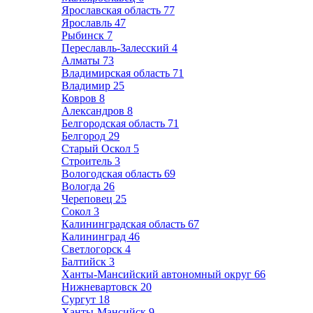
Ярославская область
77
Ярославль
47
Рыбинск
7
Переславль-Залесский
4
Алматы
73
Владимирская область
71
Владимир
25
Ковров
8
Александров
8
Белгородская область
71
Белгород
29
Старый Оскол
5
Строитель
3
Вологодская область
69
Вологда
26
Череповец
25
Сокол
3
Калининградская область
67
Калининград
46
Светлогорск
4
Балтийск
3
Ханты-Мансийский автономный округ
66
Нижневартовск
20
Сургут
18
Ханты-Мансийск
9