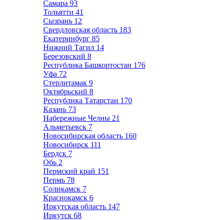
Самара
93
Тольятти
41
Сызрань
12
Свердловская область
183
Екатеринбург
85
Нижний Тагил
14
Березовский
8
Республика Башкортостан
176
Уфа
72
Стерлитамак
9
Октябрьский
8
Республика Татарстан
170
Казань
73
Набережные Челны
21
Альметьевск
7
Новосибирская область
160
Новосибирск
111
Бердск
7
Обь
2
Пермский край
151
Пермь
78
Соликамск
7
Краснокамск
6
Иркутская область
147
Иркутск
68