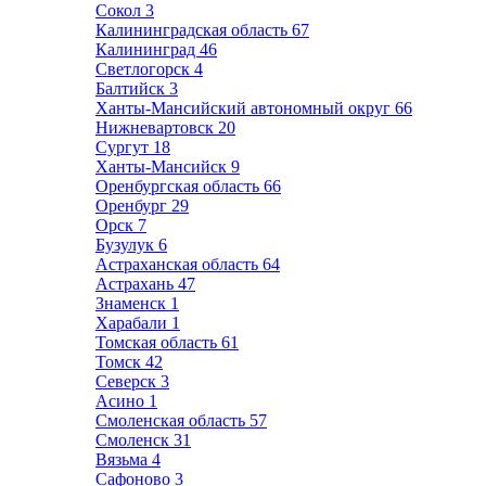
Сокол
3
Калининградская область
67
Калининград
46
Светлогорск
4
Балтийск
3
Ханты-Мансийский автономный округ
66
Нижневартовск
20
Сургут
18
Ханты-Мансийск
9
Оренбургская область
66
Оренбург
29
Орск
7
Бузулук
6
Астраханская область
64
Астрахань
47
Знаменск
1
Харабали
1
Томская область
61
Томск
42
Северск
3
Асино
1
Смоленская область
57
Смоленск
31
Вязьма
4
Сафоново
3