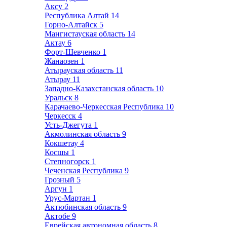
Аксу
2
Республика Алтай
14
Горно-Алтайск
5
Мангистауская область
14
Актау
6
Форт-Шевченко
1
Жанаозен
1
Атырауская область
11
Атырау
11
Западно-Казахстанская область
10
Уральск
8
Карачаево-Черкесская Республика
10
Черкесск
4
Усть-Джегута
1
Акмолинская область
9
Кокшетау
4
Косшы
1
Степногорск
1
Чеченская Республика
9
Грозный
5
Аргун
1
Урус-Мартан
1
Актюбинская область
9
Актобе
9
Еврейская автономная область
8