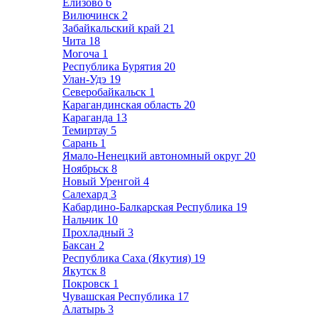
Елизово
6
Вилючинск
2
Забайкальский край
21
Чита
18
Могоча
1
Республика Бурятия
20
Улан-Удэ
19
Северобайкальск
1
Карагандинская область
20
Караганда
13
Темиртау
5
Сарань
1
Ямало-Ненецкий автономный округ
20
Ноябрьск
8
Новый Уренгой
4
Салехард
3
Кабардино-Балкарская Республика
19
Нальчик
10
Прохладный
3
Баксан
2
Республика Саха (Якутия)
19
Якутск
8
Покровск
1
Чувашская Республика
17
Алатырь
3