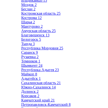
Владикавказ
15
Моздок
2
Беслан
2
Костромская область
25
Кострома
12
Шарья
2
Мантурово
2
Амурская область
25
Благовещенск
13
Белогорск
5
Тында
3
Республика Мордовия
25
Саранск
9
Рузаевка
2
Темников
1
Шымкент
24
Республика Адыгея
23
Майкоп
8
Адыгейск
1
Сахалинская область
21
Южно-Сахалинск
14
Долинск
2
Корсаков
2
Камчатский край
21
Петропавловск-Камчатский
8