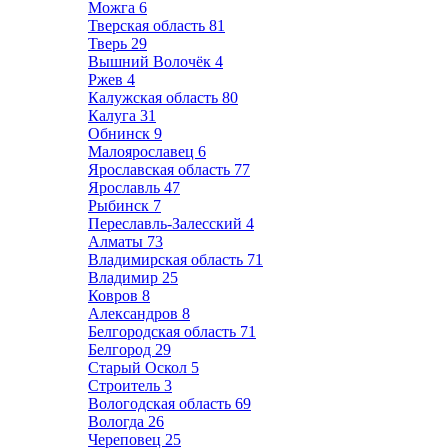
Можга
6
Тверская область
81
Тверь
29
Вышний Волочёк
4
Ржев
4
Калужская область
80
Калуга
31
Обнинск
9
Малоярославец
6
Ярославская область
77
Ярославль
47
Рыбинск
7
Переславль-Залесский
4
Алматы
73
Владимирская область
71
Владимир
25
Ковров
8
Александров
8
Белгородская область
71
Белгород
29
Старый Оскол
5
Строитель
3
Вологодская область
69
Вологда
26
Череповец
25