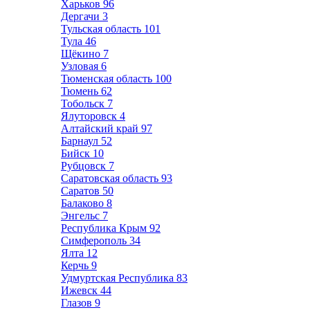
Харьков
96
Дергачи
3
Тульская область
101
Тула
46
Щёкино
7
Узловая
6
Тюменская область
100
Тюмень
62
Тобольск
7
Ялуторовск
4
Алтайский край
97
Барнаул
52
Бийск
10
Рубцовск
7
Саратовская область
93
Саратов
50
Балаково
8
Энгельс
7
Республика Крым
92
Симферополь
34
Ялта
12
Керчь
9
Удмуртская Республика
83
Ижевск
44
Глазов
9