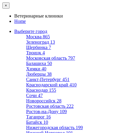
×
Ветеринарные клиники
Home
Выберите город
Москва
865
Зеленоград
13
Щербинка
7
Троицк
4
Московская область
797
Балашиха
50
Химки
40
Люберцы
38
Санкт-Петербург
451
Краснодарский край
410
Краснодар
155
Сочи
47
Новороссийск
28
Ростовская область
222
Ростов-на-Дону
109
Таганрог
16
Батайск
10
Нижегородская область
199
Нижний Новгород
101