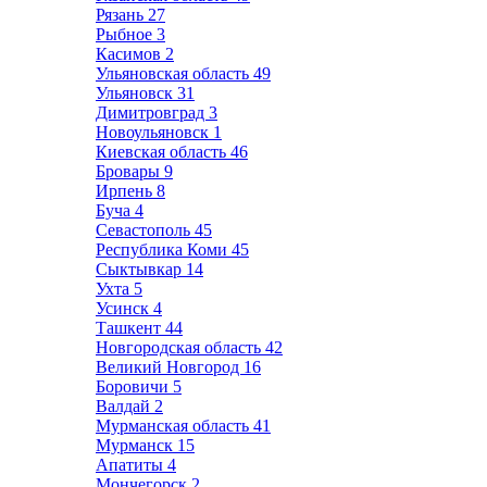
Рязань
27
Рыбное
3
Касимов
2
Ульяновская область
49
Ульяновск
31
Димитровград
3
Новоульяновск
1
Киевская область
46
Бровары
9
Ирпень
8
Буча
4
Севастополь
45
Республика Коми
45
Сыктывкар
14
Ухта
5
Усинск
4
Ташкент
44
Новгородская область
42
Великий Новгород
16
Боровичи
5
Валдай
2
Мурманская область
41
Мурманск
15
Апатиты
4
Мончегорск
2