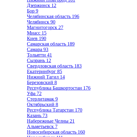
Дзержинск
12
Бор
9
Челябинская область
196
Челябинск
90
Магнитогорск
27
Миасс
15
Киев
190
Самарская область
189
Самара
93
Тольятти
41
Сызрань
12
Свердловская область
183
Екатеринбург
85
Нижний Тагил
14
Березовский
8
Республика Башкортостан
176
Уфа
72
Стерлитамак
9
Октябрьский
8
Республика Татарстан
170
Казань
73
Набережные Челны
21
Альметьевск
7
Новосибирская область
160