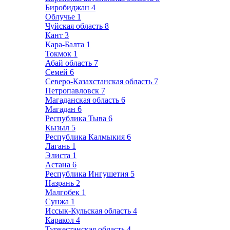
Биробиджан
4
Облучье
1
Чуйская область
8
Кант
3
Кара-Балта
1
Токмок
1
Абай область
7
Семей
6
Северо-Казахстанская область
7
Петропавловск
7
Магаданская область
6
Магадан
6
Республика Тыва
6
Кызыл
5
Республика Калмыкия
6
Лагань
1
Элиста
1
Астана
6
Республика Ингушетия
5
Назрань
2
Малгобек
1
Сунжа
1
Иссык-Кульская область
4
Каракол
4
Туркестанская область
4