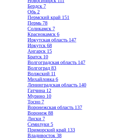
Новосибирск
111
Бердск
7
Обь
2
Пермский край
151
Пермь
78
Соликамск
7
Краснокамск
6
Иркутская область
147
Иркутск
68
Ангарск
15
Братск
10
Волгоградская область
147
Волгоград
83
Волжский
11
Михайловка
6
Ленинградская область
140
Гатчина
12
Мурино
10
Тосно
7
Воронежская область
137
Воронеж
88
Лиски
7
Семилуки
5
Приморский край
133
Владивосток
38