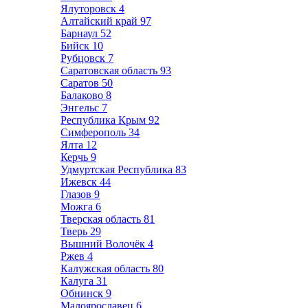
Ялуторовск
4
Алтайский край
97
Барнаул
52
Бийск
10
Рубцовск
7
Саратовская область
93
Саратов
50
Балаково
8
Энгельс
7
Республика Крым
92
Симферополь
34
Ялта
12
Керчь
9
Удмуртская Республика
83
Ижевск
44
Глазов
9
Можга
6
Тверская область
81
Тверь
29
Вышний Волочёк
4
Ржев
4
Калужская область
80
Калуга
31
Обнинск
9
Малоярославец
6