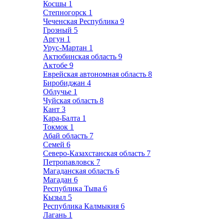
Косшы
1
Степногорск
1
Чеченская Республика
9
Грозный
5
Аргун
1
Урус-Мартан
1
Актюбинская область
9
Актобе
9
Еврейская автономная область
8
Биробиджан
4
Облучье
1
Чуйская область
8
Кант
3
Кара-Балта
1
Токмок
1
Абай область
7
Семей
6
Северо-Казахстанская область
7
Петропавловск
7
Магаданская область
6
Магадан
6
Республика Тыва
6
Кызыл
5
Республика Калмыкия
6
Лагань
1