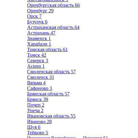
Оренбургская область
66
Оренбург
29
Орск
7
Бузулук
6
Астраханская область
64
Астрахань
47
Знаменск
1
Харабали
1
Томская область
61
Томск
42
Северск
3
Асино
1
Смоленская область
57
Смоленск
31
Вязьма
4
Сафоново
3
Брянская область
57
Брянск
39
Почеп
2
Унеча
2
Ивановская область
55
Иваново
28
Шуя
6
Тейково
5