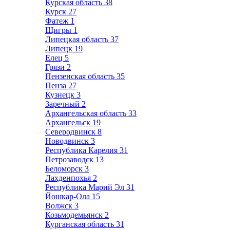
Курская область
38
Курск
27
Фатеж
1
Щигры
1
Липецкая область
37
Липецк
19
Елец
5
Грязи
2
Пензенская область
35
Пенза
27
Кузнецк
3
Заречный
2
Архангельская область
33
Архангельск
19
Северодвинск
8
Новодвинск
3
Республика Карелия
31
Петрозаводск
13
Беломорск
3
Лахденпохья
2
Республика Марий Эл
31
Йошкар-Ола
15
Волжск
3
Козьмодемьянск
2
Курганская область
31