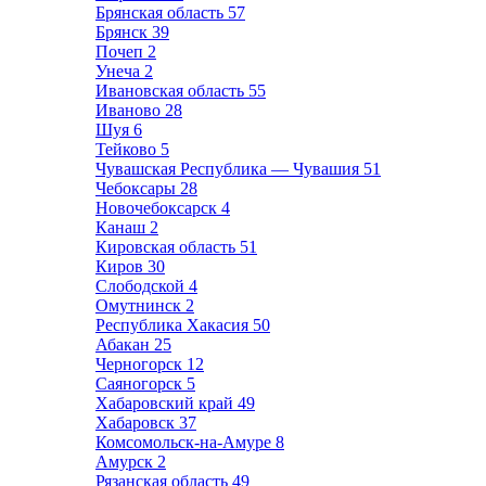
Брянская область
57
Брянск
39
Почеп
2
Унеча
2
Ивановская область
55
Иваново
28
Шуя
6
Тейково
5
Чувашская Республика — Чувашия
51
Чебоксары
28
Новочебоксарск
4
Канаш
2
Кировская область
51
Киров
30
Слободской
4
Омутнинск
2
Республика Хакасия
50
Абакан
25
Черногорск
12
Саяногорск
5
Хабаровский край
49
Хабаровск
37
Комсомольск-на-Амуре
8
Амурск
2
Рязанская область
49