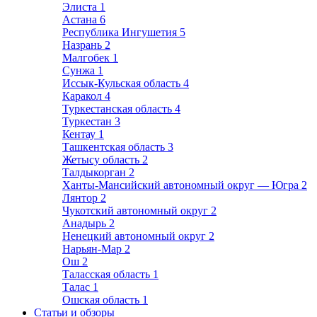
Элиста
1
Астана
6
Республика Ингушетия
5
Назрань
2
Малгобек
1
Сунжа
1
Иссык-Кульская область
4
Каракол
4
Туркестанская область
4
Туркестан
3
Кентау
1
Ташкентская область
3
Жетысу область
2
Талдыкорган
2
Ханты-Мансийский автономный округ — Югра
2
Лянтор
2
Чукотский автономный округ
2
Анадырь
2
Ненецкий автономный округ
2
Нарьян-Мар
2
Ош
2
Таласская область
1
Талас
1
Ошская область
1
Статьи и обзоры