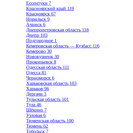
Ессентуки
7
Красноярский край
119
Красноярск
67
Норильск
9
Ачинск
6
Днепропетровская область
118
Днепр
103
Подгородное
1
Кемеровская область — Кузбасс
116
Кемерово
30
Новокузнецк
30
Прокопьевск
8
Одесская область
111
Одесса
81
Черноморск
6
Харьковская область
103
Харьков
96
Дергачи
3
Тульская область
101
Тула
46
Щёкино
7
Узловая
6
Тюменская область
100
Тюмень
62
Тобольск
7