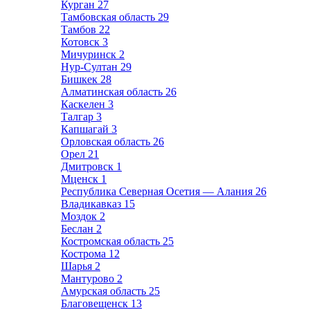
Курган
27
Тамбовская область
29
Тамбов
22
Котовск
3
Мичуринск
2
Нур-Султан
29
Бишкек
28
Алматинская область
26
Каскелен
3
Талгар
3
Капшагай
3
Орловская область
26
Орел
21
Дмитровск
1
Мценск
1
Республика Северная Осетия — Алания
26
Владикавказ
15
Моздок
2
Беслан
2
Костромская область
25
Кострома
12
Шарья
2
Мантурово
2
Амурская область
25
Благовещенск
13