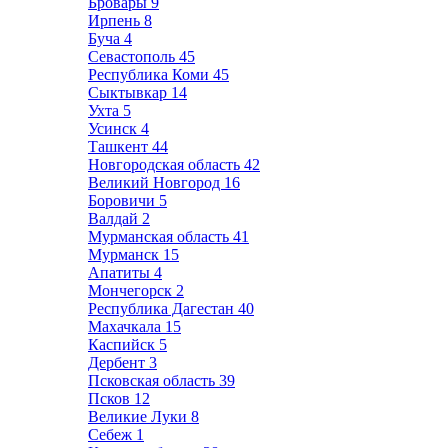
Бровары
9
Ирпень
8
Буча
4
Севастополь
45
Республика Коми
45
Сыктывкар
14
Ухта
5
Усинск
4
Ташкент
44
Новгородская область
42
Великий Новгород
16
Боровичи
5
Валдай
2
Мурманская область
41
Мурманск
15
Апатиты
4
Мончегорск
2
Республика Дагестан
40
Махачкала
15
Каспийск
5
Дербент
3
Псковская область
39
Псков
12
Великие Луки
8
Себеж
1