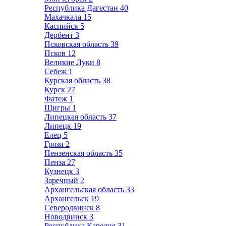
Республика Дагестан
40
Махачкала
15
Каспийск
5
Дербент
3
Псковская область
39
Псков
12
Великие Луки
8
Себеж
1
Курская область
38
Курск
27
Фатеж
1
Щигры
1
Липецкая область
37
Липецк
19
Елец
5
Грязи
2
Пензенская область
35
Пенза
27
Кузнецк
3
Заречный
2
Архангельская область
33
Архангельск
19
Северодвинск
8
Новодвинск
3
Республика Карелия
31