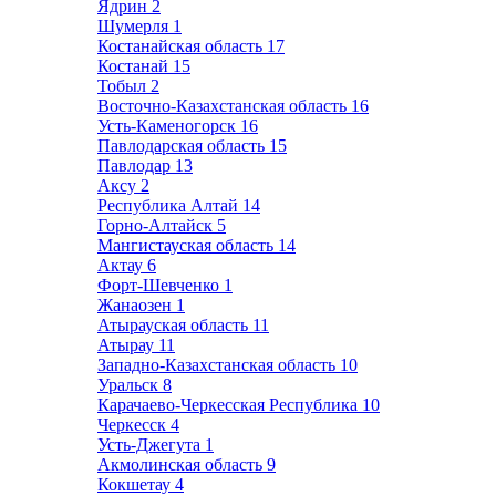
Ядрин
2
Шумерля
1
Костанайская область
17
Костанай
15
Тобыл
2
Восточно-Казахстанская область
16
Усть-Каменогорск
16
Павлодарская область
15
Павлодар
13
Аксу
2
Республика Алтай
14
Горно-Алтайск
5
Мангистауская область
14
Актау
6
Форт-Шевченко
1
Жанаозен
1
Атырауская область
11
Атырау
11
Западно-Казахстанская область
10
Уральск
8
Карачаево-Черкесская Республика
10
Черкесск
4
Усть-Джегута
1
Акмолинская область
9
Кокшетау
4