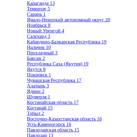
Караганда
13
Темиртау
5
Сарань
1
Ямало-Ненецкий автономный округ
20
Ноябрьск
8
Новый Уренгой
4
Салехард
3
Кабардино-Балкарская Республика
19
Нальчик
10
Прохладный
3
Баксан
2
Республика Саха (Якутия)
19
Якутск
8
Покровск
1
Чувашская Республика
17
Алатырь
3
Ядрин
2
Шумерля
1
Костанайская область
17
Костанай
15
Тобыл
2
Восточно-Казахстанская область
16
Усть-Каменогорск
16
Павлодарская область
15
Павлодар
13