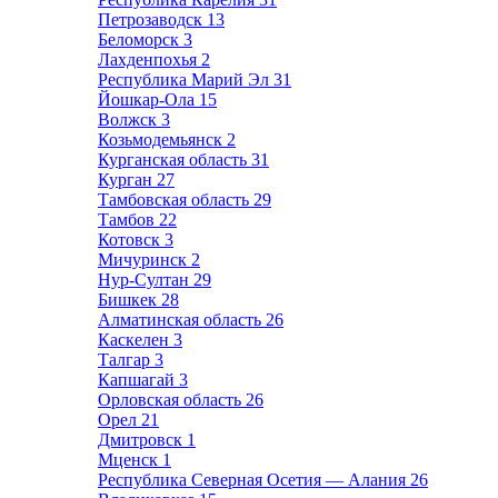
Петрозаводск
13
Беломорск
3
Лахденпохья
2
Республика Марий Эл
31
Йошкар-Ола
15
Волжск
3
Козьмодемьянск
2
Курганская область
31
Курган
27
Тамбовская область
29
Тамбов
22
Котовск
3
Мичуринск
2
Нур-Султан
29
Бишкек
28
Алматинская область
26
Каскелен
3
Талгар
3
Капшагай
3
Орловская область
26
Орел
21
Дмитровск
1
Мценск
1
Республика Северная Осетия — Алания
26