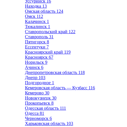
Уссурийск
16
Находка
13
Омская область
124
Омск
112
Калачинск
1
Тюкалинск
1
Ставропольский край
122
Ставрополь
31
Пятигорск
8
Ессентуки
7
Красноярский край
119
Красноярск
67
Норильск
9
Ачинск
6
Днепропетровская область
118
Днепр
103
Подгородное
1
Кемеровская область — Кузбасс
116
Кемерово
30
Новокузнецк
30
Прокопьевск
8
Одесская область
111
Одесса
81
Черноморск
6
Харьковская область
103