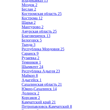
Владикавказ
15
Моздок
2
Беслан
2
Костромская область
25
Кострома
12
Шарья
2
Мантурово
2
Амурская область
25
Благовещенск
13
Белогорск
5
Тында
3
Республика Мордовия
25
Саранск
9
Рузаевка
2
Темников
1
Шымкент
24
Республика Адыгея
23
Майкоп
8
Адыгейск
1
Сахалинская область
21
Южно-Сахалинск
14
Долинск
2
Корсаков
2
Камчатский край
21
Петропавловск-Камчатский
8