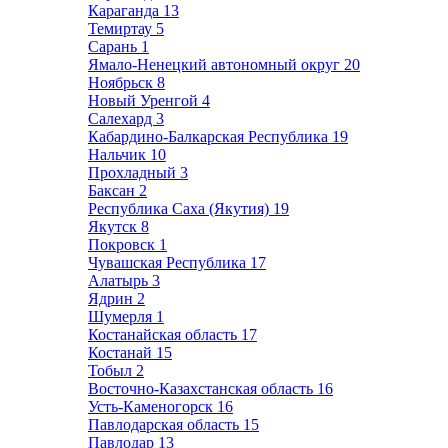
Караганда
13
Темиртау
5
Сарань
1
Ямало-Ненецкий автономный округ
20
Ноябрьск
8
Новый Уренгой
4
Салехард
3
Кабардино-Балкарская Республика
19
Нальчик
10
Прохладный
3
Баксан
2
Республика Саха (Якутия)
19
Якутск
8
Покровск
1
Чувашская Республика
17
Алатырь
3
Ядрин
2
Шумерля
1
Костанайская область
17
Костанай
15
Тобыл
2
Восточно-Казахстанская область
16
Усть-Каменогорск
16
Павлодарская область
15
Павлодар
13