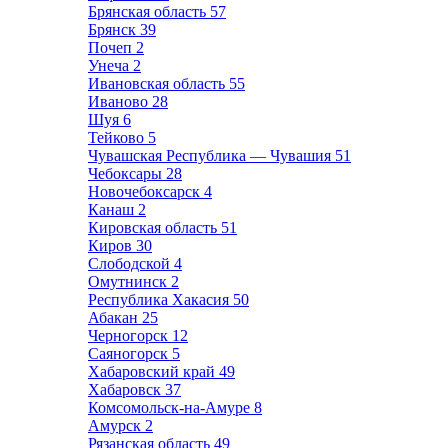
Брянская область
57
Брянск
39
Почеп
2
Унеча
2
Ивановская область
55
Иваново
28
Шуя
6
Тейково
5
Чувашская Республика — Чувашия
51
Чебоксары
28
Новочебоксарск
4
Канаш
2
Кировская область
51
Киров
30
Слободской
4
Омутнинск
2
Республика Хакасия
50
Абакан
25
Черногорск
12
Саяногорск
5
Хабаровский край
49
Хабаровск
37
Комсомольск-на-Амуре
8
Амурск
2
Рязанская область
49