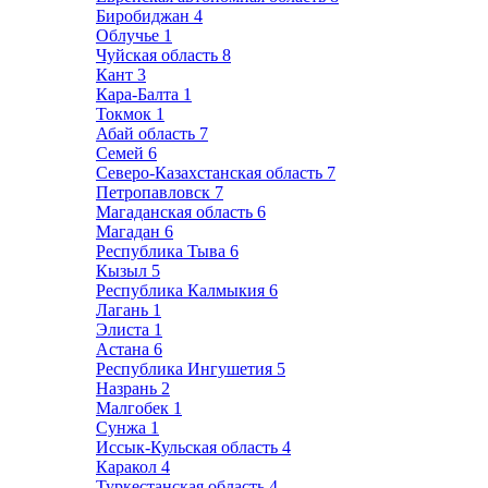
Биробиджан
4
Облучье
1
Чуйская область
8
Кант
3
Кара-Балта
1
Токмок
1
Абай область
7
Семей
6
Северо-Казахстанская область
7
Петропавловск
7
Магаданская область
6
Магадан
6
Республика Тыва
6
Кызыл
5
Республика Калмыкия
6
Лагань
1
Элиста
1
Астана
6
Республика Ингушетия
5
Назрань
2
Малгобек
1
Сунжа
1
Иссык-Кульская область
4
Каракол
4
Туркестанская область
4