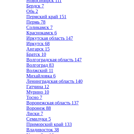
Новосибирск
111
Бердск
7
Обь
2
Пермский край
151
Пермь
78
Соликамск
7
Краснокамск
6
Иркутская область
147
Иркутск
68
Ангарск
15
Братск
10
Волгоградская область
147
Волгоград
83
Волжский
11
Михайловка
6
Ленинградская область
140
Гатчина
12
Мурино
10
Тосно
7
Воронежская область
137
Воронеж
88
Лиски
7
Семилуки
5
Приморский край
133
Владивосток
38