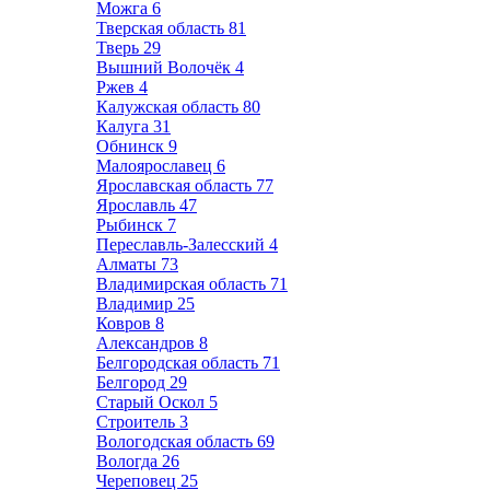
Можга
6
Тверская область
81
Тверь
29
Вышний Волочёк
4
Ржев
4
Калужская область
80
Калуга
31
Обнинск
9
Малоярославец
6
Ярославская область
77
Ярославль
47
Рыбинск
7
Переславль-Залесский
4
Алматы
73
Владимирская область
71
Владимир
25
Ковров
8
Александров
8
Белгородская область
71
Белгород
29
Старый Оскол
5
Строитель
3
Вологодская область
69
Вологда
26
Череповец
25