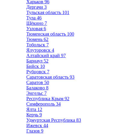
Харьков
96
Дергачи
3
Тульская область
101
Тула
46
Щёкино
7
Узловая
6
Тюменская область
100
Тюмень
62
Тобольск
7
Ялуторовск
4
Алтайский край
97
Барнаул
52
Бийск
10
Рубцовск
7
Саратовская область
93
Саратов
50
Балаково
8
Энгельс
7
Республика Крым
92
Симферополь
34
Ялта
12
Керчь
9
Удмуртская Республика
83
Ижевск
44
Глазов
9