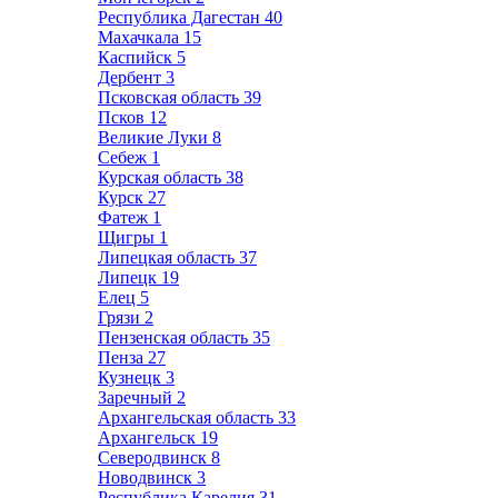
Республика Дагестан
40
Махачкала
15
Каспийск
5
Дербент
3
Псковская область
39
Псков
12
Великие Луки
8
Себеж
1
Курская область
38
Курск
27
Фатеж
1
Щигры
1
Липецкая область
37
Липецк
19
Елец
5
Грязи
2
Пензенская область
35
Пенза
27
Кузнецк
3
Заречный
2
Архангельская область
33
Архангельск
19
Северодвинск
8
Новодвинск
3
Республика Карелия
31