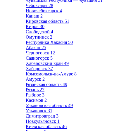
Чувашская Республика — Чувашия
51
Чебоксары
28
Новочебоксарск
4
Канаш
2
Кировская область
51
Киров
30
Слободской
4
Омутнинск
2
Республика Хакасия
50
Абакан
25
Черногорск
12
Саяногорск
5
Хабаровский край
49
Хабаровск
37
Комсомольск-на-Амуре
8
Амурск
2
Рязанская область
49
Рязань
27
Рыбное
3
Касимов
2
Ульяновская область
49
Ульяновск
31
Димитровград
3
Новоульяновск
1
Киевская область
46