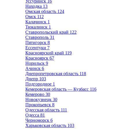
Уссурийск
16
Находка
13
Омская область
124
Омск
112
Калачинск
1
Тюкалинск
1
Ставропольский край
122
Ставрополь
31
Пятигорск
8
Ессентуки
7
Красноярский край
119
Красноярск
67
Норильск
9
Ачинск
6
Днепропетровская область
118
Днепр
103
Подгородное
1
Кемеровская область — Кузбасс
116
Кемерово
30
Новокузнецк
30
Прокопьевск
8
Одесская область
111
Одесса
81
Черноморск
6
Харьковская область
103