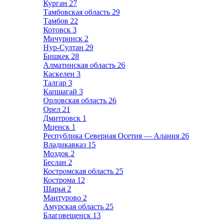
Курган
27
Тамбовская область
29
Тамбов
22
Котовск
3
Мичуринск
2
Нур-Султан
29
Бишкек
28
Алматинская область
26
Каскелен
3
Талгар
3
Капшагай
3
Орловская область
26
Орел
21
Дмитровск
1
Мценск
1
Республика Северная Осетия — Алания
26
Владикавказ
15
Моздок
2
Беслан
2
Костромская область
25
Кострома
12
Шарья
2
Мантурово
2
Амурская область
25
Благовещенск
13