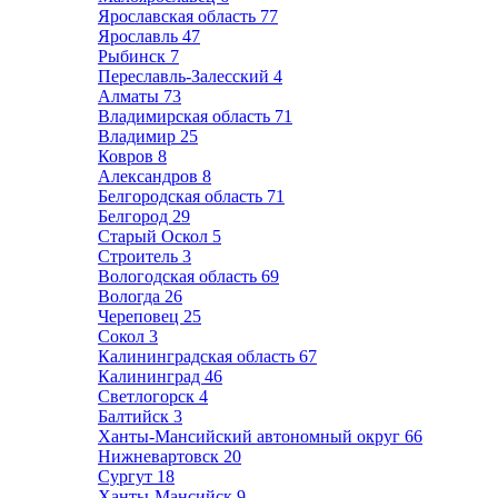
Ярославская область
77
Ярославль
47
Рыбинск
7
Переславль-Залесский
4
Алматы
73
Владимирская область
71
Владимир
25
Ковров
8
Александров
8
Белгородская область
71
Белгород
29
Старый Оскол
5
Строитель
3
Вологодская область
69
Вологда
26
Череповец
25
Сокол
3
Калининградская область
67
Калининград
46
Светлогорск
4
Балтийск
3
Ханты-Мансийский автономный округ
66
Нижневартовск
20
Сургут
18
Ханты-Мансийск
9