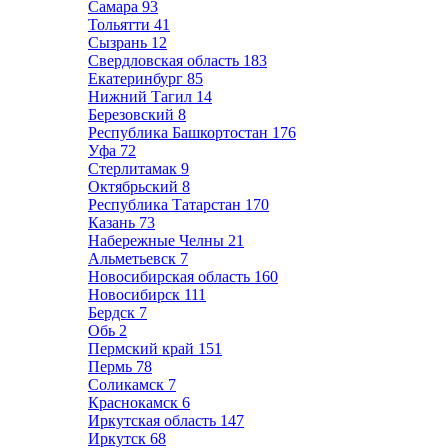
Самара
93
Тольятти
41
Сызрань
12
Свердловская область
183
Екатеринбург
85
Нижний Тагил
14
Березовский
8
Республика Башкортостан
176
Уфа
72
Стерлитамак
9
Октябрьский
8
Республика Татарстан
170
Казань
73
Набережные Челны
21
Альметьевск
7
Новосибирская область
160
Новосибирск
111
Бердск
7
Обь
2
Пермский край
151
Пермь
78
Соликамск
7
Краснокамск
6
Иркутская область
147
Иркутск
68