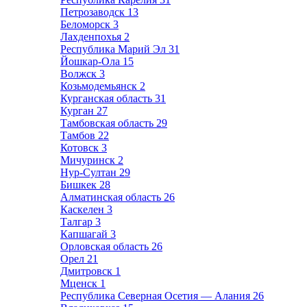
Петрозаводск
13
Беломорск
3
Лахденпохья
2
Республика Марий Эл
31
Йошкар-Ола
15
Волжск
3
Козьмодемьянск
2
Курганская область
31
Курган
27
Тамбовская область
29
Тамбов
22
Котовск
3
Мичуринск
2
Нур-Султан
29
Бишкек
28
Алматинская область
26
Каскелен
3
Талгар
3
Капшагай
3
Орловская область
26
Орел
21
Дмитровск
1
Мценск
1
Республика Северная Осетия — Алания
26