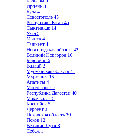
Бровары
9
Ирпень
8
Буча
4
Севастополь
45
Республика Коми
45
Сыктывкар
14
Ухта
5
Усинск
4
Ташкент
44
Новгородская область
42
Великий Новгород
16
Боровичи
5
Валдай
2
Мурманская область
41
Мурманск
15
Апатиты
4
Мончегорск
2
Республика Дагестан
40
Махачкала
15
Каспийск
5
Дербент
3
Псковская область
39
Псков
12
Великие Луки
8
Себеж
1