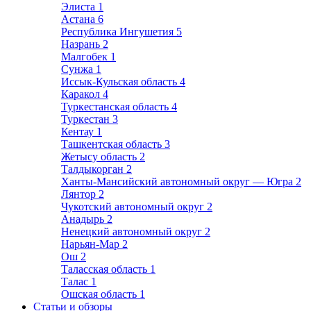
Элиста
1
Астана
6
Республика Ингушетия
5
Назрань
2
Малгобек
1
Сунжа
1
Иссык-Кульская область
4
Каракол
4
Туркестанская область
4
Туркестан
3
Кентау
1
Ташкентская область
3
Жетысу область
2
Талдыкорган
2
Ханты-Мансийский автономный округ — Югра
2
Лянтор
2
Чукотский автономный округ
2
Анадырь
2
Ненецкий автономный округ
2
Нарьян-Мар
2
Ош
2
Таласская область
1
Талас
1
Ошская область
1
Статьи и обзоры