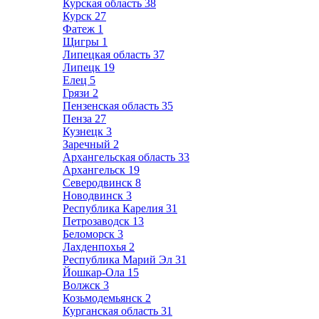
Курская область
38
Курск
27
Фатеж
1
Щигры
1
Липецкая область
37
Липецк
19
Елец
5
Грязи
2
Пензенская область
35
Пенза
27
Кузнецк
3
Заречный
2
Архангельская область
33
Архангельск
19
Северодвинск
8
Новодвинск
3
Республика Карелия
31
Петрозаводск
13
Беломорск
3
Лахденпохья
2
Республика Марий Эл
31
Йошкар-Ола
15
Волжск
3
Козьмодемьянск
2
Курганская область
31