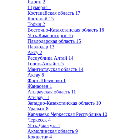
Ядрин
2
Шумерля
1
Костанайская область
17
Костанай
15
Тобыл
2
Восточно-Казахстанская область
16
Усть-Каменогорск
16
Павлодарская область
15
Павлодар
13
Аксу
2
Республика Алтай
14
Горно-Алтайск
5
Мангистауская область
14
Актау
6
Форт-Шевченко
1
Жанаозен
1
Атырауская область
11
Атырау
11
Западно-Казахстанская область
10
Уральск
8
Карачаево-Черкесская Республика
10
Черкесск
4
Усть-Джегута
1
Акмолинская область
9
Кокшетау
4