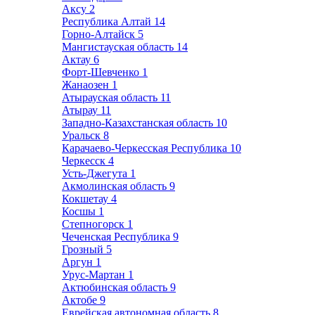
Аксу
2
Республика Алтай
14
Горно-Алтайск
5
Мангистауская область
14
Актау
6
Форт-Шевченко
1
Жанаозен
1
Атырауская область
11
Атырау
11
Западно-Казахстанская область
10
Уральск
8
Карачаево-Черкесская Республика
10
Черкесск
4
Усть-Джегута
1
Акмолинская область
9
Кокшетау
4
Косшы
1
Степногорск
1
Чеченская Республика
9
Грозный
5
Аргун
1
Урус-Мартан
1
Актюбинская область
9
Актобе
9
Еврейская автономная область
8