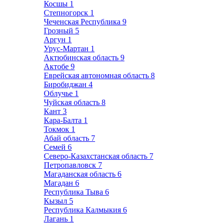
Косшы
1
Степногорск
1
Чеченская Республика
9
Грозный
5
Аргун
1
Урус-Мартан
1
Актюбинская область
9
Актобе
9
Еврейская автономная область
8
Биробиджан
4
Облучье
1
Чуйская область
8
Кант
3
Кара-Балта
1
Токмок
1
Абай область
7
Семей
6
Северо-Казахстанская область
7
Петропавловск
7
Магаданская область
6
Магадан
6
Республика Тыва
6
Кызыл
5
Республика Калмыкия
6
Лагань
1