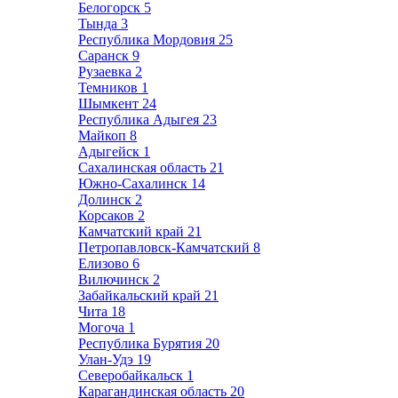
Белогорск
5
Тында
3
Республика Мордовия
25
Саранск
9
Рузаевка
2
Темников
1
Шымкент
24
Республика Адыгея
23
Майкоп
8
Адыгейск
1
Сахалинская область
21
Южно-Сахалинск
14
Долинск
2
Корсаков
2
Камчатский край
21
Петропавловск-Камчатский
8
Елизово
6
Вилючинск
2
Забайкальский край
21
Чита
18
Могоча
1
Республика Бурятия
20
Улан-Удэ
19
Северобайкальск
1
Карагандинская область
20