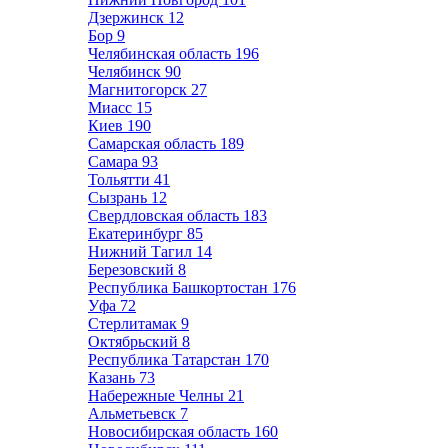
Дзержинск
12
Бор
9
Челябинская область
196
Челябинск
90
Магнитогорск
27
Миасс
15
Киев
190
Самарская область
189
Самара
93
Тольятти
41
Сызрань
12
Свердловская область
183
Екатеринбург
85
Нижний Тагил
14
Березовский
8
Республика Башкортостан
176
Уфа
72
Стерлитамак
9
Октябрьский
8
Республика Татарстан
170
Казань
73
Набережные Челны
21
Альметьевск
7
Новосибирская область
160