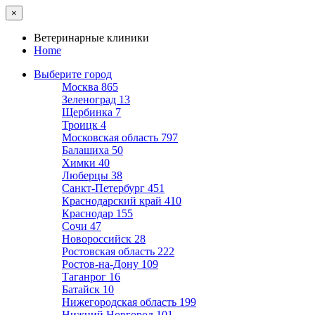
×
Ветеринарные клиники
Home
Выберите город
Москва
865
Зеленоград
13
Щербинка
7
Троицк
4
Московская область
797
Балашиха
50
Химки
40
Люберцы
38
Санкт-Петербург
451
Краснодарский край
410
Краснодар
155
Сочи
47
Новороссийск
28
Ростовская область
222
Ростов-на-Дону
109
Таганрог
16
Батайск
10
Нижегородская область
199
Нижний Новгород
101