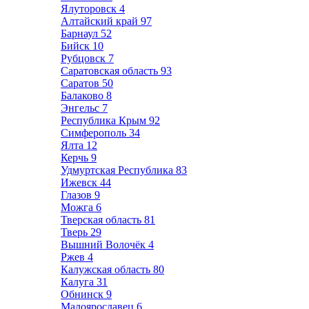
Ялуторовск
4
Алтайский край
97
Барнаул
52
Бийск
10
Рубцовск
7
Саратовская область
93
Саратов
50
Балаково
8
Энгельс
7
Республика Крым
92
Симферополь
34
Ялта
12
Керчь
9
Удмуртская Республика
83
Ижевск
44
Глазов
9
Можга
6
Тверская область
81
Тверь
29
Вышний Волочёк
4
Ржев
4
Калужская область
80
Калуга
31
Обнинск
9
Малоярославец
6