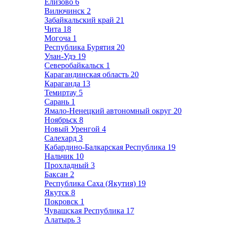
Елизово
6
Вилючинск
2
Забайкальский край
21
Чита
18
Могоча
1
Республика Бурятия
20
Улан-Удэ
19
Северобайкальск
1
Карагандинская область
20
Караганда
13
Темиртау
5
Сарань
1
Ямало-Ненецкий автономный округ
20
Ноябрьск
8
Новый Уренгой
4
Салехард
3
Кабардино-Балкарская Республика
19
Нальчик
10
Прохладный
3
Баксан
2
Республика Саха (Якутия)
19
Якутск
8
Покровск
1
Чувашская Республика
17
Алатырь
3