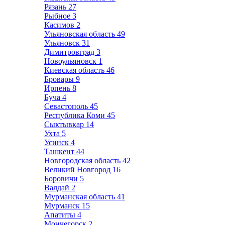
Рязань
27
Рыбное
3
Касимов
2
Ульяновская область
49
Ульяновск
31
Димитровград
3
Новоульяновск
1
Киевская область
46
Бровары
9
Ирпень
8
Буча
4
Севастополь
45
Республика Коми
45
Сыктывкар
14
Ухта
5
Усинск
4
Ташкент
44
Новгородская область
42
Великий Новгород
16
Боровичи
5
Валдай
2
Мурманская область
41
Мурманск
15
Апатиты
4
Мончегорск
2