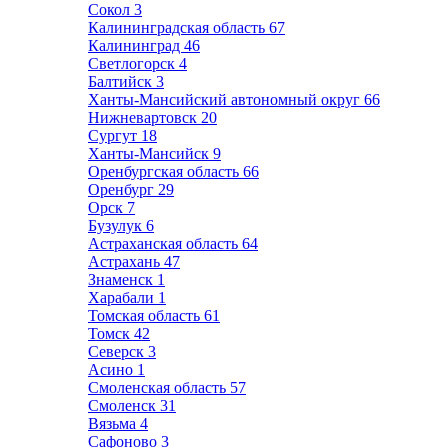
Сокол
3
Калининградская область
67
Калининград
46
Светлогорск
4
Балтийск
3
Ханты-Мансийский автономный округ
66
Нижневартовск
20
Сургут
18
Ханты-Мансийск
9
Оренбургская область
66
Оренбург
29
Орск
7
Бузулук
6
Астраханская область
64
Астрахань
47
Знаменск
1
Харабали
1
Томская область
61
Томск
42
Северск
3
Асино
1
Смоленская область
57
Смоленск
31
Вязьма
4
Сафоново
3