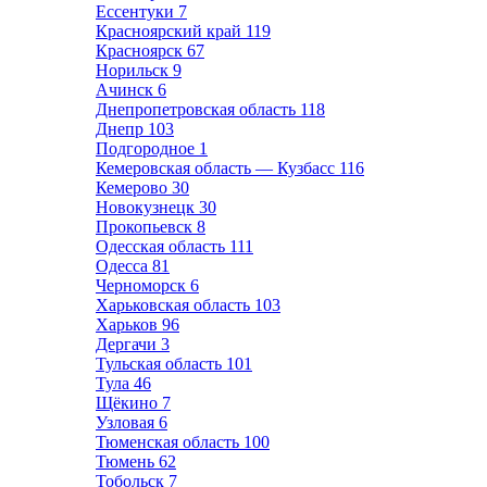
Ессентуки
7
Красноярский край
119
Красноярск
67
Норильск
9
Ачинск
6
Днепропетровская область
118
Днепр
103
Подгородное
1
Кемеровская область — Кузбасс
116
Кемерово
30
Новокузнецк
30
Прокопьевск
8
Одесская область
111
Одесса
81
Черноморск
6
Харьковская область
103
Харьков
96
Дергачи
3
Тульская область
101
Тула
46
Щёкино
7
Узловая
6
Тюменская область
100
Тюмень
62
Тобольск
7