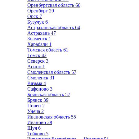
Оренбургская область
66
Оренбург
29
Орск
7
Бузулук
6
Астраханская область
64
Астрахань
47
Знаменск
1
Харабали
1
Томская область
61
Томск
42
Северск
3
Асино
1
Смоленская область
57
Смоленск
31
Вязьма
4
Сафоново
3
Брянская область
57
Брянск
39
Почеп
2
Унеча
2
Ивановская область
55
Иваново
28
Шуя
6
Тейково
5