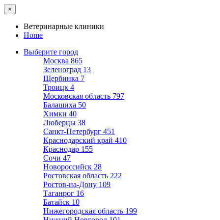
×
Ветеринарные клиники
Home
Выберите город
Москва
865
Зеленоград
13
Щербинка
7
Троицк
4
Московская область
797
Балашиха
50
Химки
40
Люберцы
38
Санкт-Петербург
451
Краснодарский край
410
Краснодар
155
Сочи
47
Новороссийск
28
Ростовская область
222
Ростов-на-Дону
109
Таганрог
16
Батайск
10
Нижегородская область
199
Нижний Новгород
101