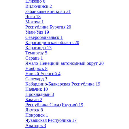
Елизово
6
Вилючинск
2
Забайкальский край
21
Чита
18
Могоча
1
Республика Бурятия
20
Улан-Удэ
19
Северобайкальск
1
Карагандинская область
20
Караганда
13
Темиртау
5
Сарань
1
Ямало-Ненецкий автономный округ
20
Ноябрьск
8
Новый Уренгой
4
Салехард
3
Кабардино-Балкарская Республика
19
Нальчик
10
Прохладный
3
Баксан
2
Республика Саха (Якутия)
19
Якутск
8
Покровск
1
Чувашская Республика
17
Алатырь
3