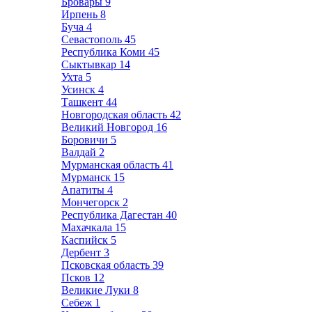
Бровары
9
Ирпень
8
Буча
4
Севастополь
45
Республика Коми
45
Сыктывкар
14
Ухта
5
Усинск
4
Ташкент
44
Новгородская область
42
Великий Новгород
16
Боровичи
5
Валдай
2
Мурманская область
41
Мурманск
15
Апатиты
4
Мончегорск
2
Республика Дагестан
40
Махачкала
15
Каспийск
5
Дербент
3
Псковская область
39
Псков
12
Великие Луки
8
Себеж
1