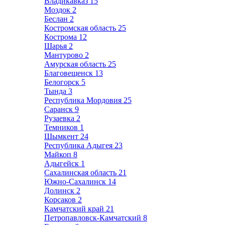
Владикавказ
15
Моздок
2
Беслан
2
Костромская область
25
Кострома
12
Шарья
2
Мантурово
2
Амурская область
25
Благовещенск
13
Белогорск
5
Тында
3
Республика Мордовия
25
Саранск
9
Рузаевка
2
Темников
1
Шымкент
24
Республика Адыгея
23
Майкоп
8
Адыгейск
1
Сахалинская область
21
Южно-Сахалинск
14
Долинск
2
Корсаков
2
Камчатский край
21
Петропавловск-Камчатский
8