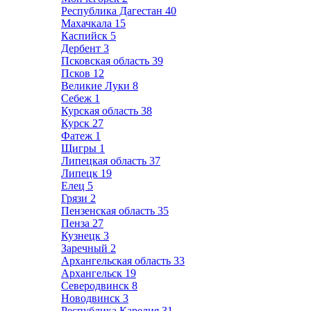
Республика Дагестан
40
Махачкала
15
Каспийск
5
Дербент
3
Псковская область
39
Псков
12
Великие Луки
8
Себеж
1
Курская область
38
Курск
27
Фатеж
1
Щигры
1
Липецкая область
37
Липецк
19
Елец
5
Грязи
2
Пензенская область
35
Пенза
27
Кузнецк
3
Заречный
2
Архангельская область
33
Архангельск
19
Северодвинск
8
Новодвинск
3
Республика Карелия
31