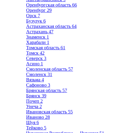
Оренбургская область
66
Оренбург
29
Орск
7
Бузулук
6
Астраханская область
64
Астрахань
47
Знаменск
1
Харабали
1
Томская область
61
Томск
42
Северск
3
Асино
1
Смоленская область
57
Смоленск
31
Вязьма
4
Сафоново
3
Брянская область
57
Брянск
39
Почеп
2
Унеча
2
Ивановская область
55
Иваново
28
Шуя
6
Тейково
5