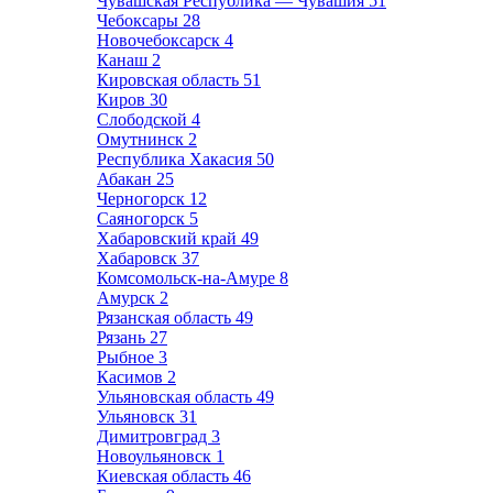
Чувашская Республика — Чувашия
51
Чебоксары
28
Новочебоксарск
4
Канаш
2
Кировская область
51
Киров
30
Слободской
4
Омутнинск
2
Республика Хакасия
50
Абакан
25
Черногорск
12
Саяногорск
5
Хабаровский край
49
Хабаровск
37
Комсомольск-на-Амуре
8
Амурск
2
Рязанская область
49
Рязань
27
Рыбное
3
Касимов
2
Ульяновская область
49
Ульяновск
31
Димитровград
3
Новоульяновск
1
Киевская область
46