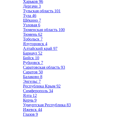
Харьков
96
Дергачи
3
Тульская область
101
Тула
46
Щёкино
7
Узловая
6
Тюменская область
100
Тюмень
62
Тобольск
7
Ялуторовск
4
Алтайский край
97
Барнаул
52
Бийск
10
Рубцовск
7
Саратовская область
93
Саратов
50
Балаково
8
Энгельс
7
Республика Крым
92
Симферополь
34
Ялта
12
Керчь
9
Удмуртская Республика
83
Ижевск
44
Глазов
9