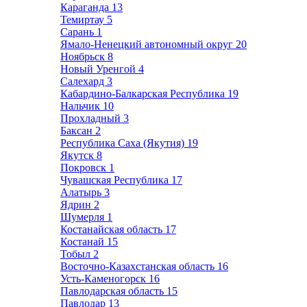
Караганда
13
Темиртау
5
Сарань
1
Ямало-Ненецкий автономный округ
20
Ноябрьск
8
Новый Уренгой
4
Салехард
3
Кабардино-Балкарская Республика
19
Нальчик
10
Прохладный
3
Баксан
2
Республика Саха (Якутия)
19
Якутск
8
Покровск
1
Чувашская Республика
17
Алатырь
3
Ядрин
2
Шумерля
1
Костанайская область
17
Костанай
15
Тобыл
2
Восточно-Казахстанская область
16
Усть-Каменогорск
16
Павлодарская область
15
Павлодар
13