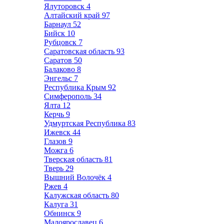
Ялуторовск
4
Алтайский край
97
Барнаул
52
Бийск
10
Рубцовск
7
Саратовская область
93
Саратов
50
Балаково
8
Энгельс
7
Республика Крым
92
Симферополь
34
Ялта
12
Керчь
9
Удмуртская Республика
83
Ижевск
44
Глазов
9
Можга
6
Тверская область
81
Тверь
29
Вышний Волочёк
4
Ржев
4
Калужская область
80
Калуга
31
Обнинск
9
Малоярославец
6