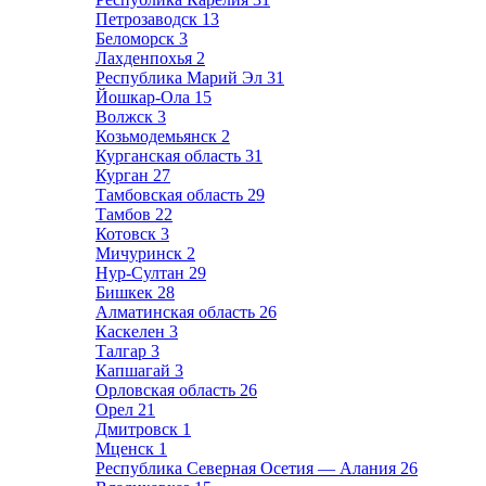
Петрозаводск
13
Беломорск
3
Лахденпохья
2
Республика Марий Эл
31
Йошкар-Ола
15
Волжск
3
Козьмодемьянск
2
Курганская область
31
Курган
27
Тамбовская область
29
Тамбов
22
Котовск
3
Мичуринск
2
Нур-Султан
29
Бишкек
28
Алматинская область
26
Каскелен
3
Талгар
3
Капшагай
3
Орловская область
26
Орел
21
Дмитровск
1
Мценск
1
Республика Северная Осетия — Алания
26