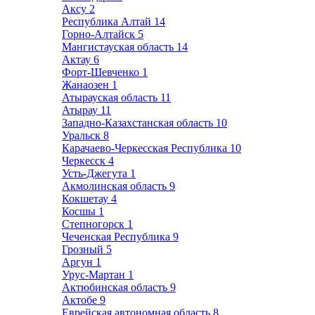
Аксу
2
Республика Алтай
14
Горно-Алтайск
5
Мангистауская область
14
Актау
6
Форт-Шевченко
1
Жанаозен
1
Атырауская область
11
Атырау
11
Западно-Казахстанская область
10
Уральск
8
Карачаево-Черкесская Республика
10
Черкесск
4
Усть-Джегута
1
Акмолинская область
9
Кокшетау
4
Косшы
1
Степногорск
1
Чеченская Республика
9
Грозный
5
Аргун
1
Урус-Мартан
1
Актюбинская область
9
Актобе
9
Еврейская автономная область
8