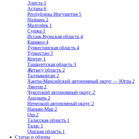
Элиста
1
Астана
6
Республика Ингушетия
5
Назрань
2
Малгобек
1
Сунжа
1
Иссык-Кульская область
4
Каракол
4
Туркестанская область
4
Туркестан
3
Кентау
1
Ташкентская область
3
Жетысу область
2
Талдыкорган
2
Ханты-Мансийский автономный округ — Югра
2
Лянтор
2
Чукотский автономный округ
2
Анадырь
2
Ненецкий автономный округ
2
Нарьян-Мар
2
Ош
2
Таласская область
1
Талас
1
Ошская область
1
Статьи и обзоры