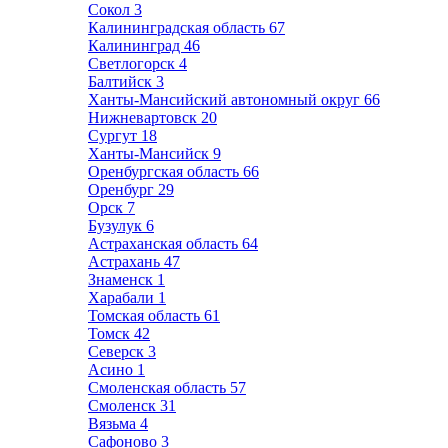
Сокол
3
Калининградская область
67
Калининград
46
Светлогорск
4
Балтийск
3
Ханты-Мансийский автономный округ
66
Нижневартовск
20
Сургут
18
Ханты-Мансийск
9
Оренбургская область
66
Оренбург
29
Орск
7
Бузулук
6
Астраханская область
64
Астрахань
47
Знаменск
1
Харабали
1
Томская область
61
Томск
42
Северск
3
Асино
1
Смоленская область
57
Смоленск
31
Вязьма
4
Сафоново
3