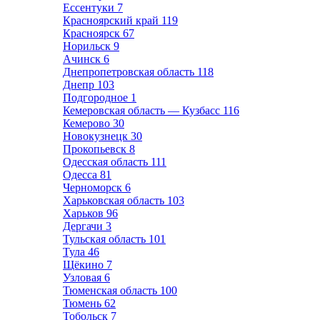
Ессентуки
7
Красноярский край
119
Красноярск
67
Норильск
9
Ачинск
6
Днепропетровская область
118
Днепр
103
Подгородное
1
Кемеровская область — Кузбасс
116
Кемерово
30
Новокузнецк
30
Прокопьевск
8
Одесская область
111
Одесса
81
Черноморск
6
Харьковская область
103
Харьков
96
Дергачи
3
Тульская область
101
Тула
46
Щёкино
7
Узловая
6
Тюменская область
100
Тюмень
62
Тобольск
7