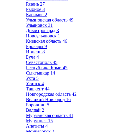
Рязань
27
Рыбное
3
Касимов
2
Ульяновская область
49
Ульяновск
31
Димитровград
3
Новоульяновск
1
Киевская область
46
Бровары
9
Ирпень
8
Буча
4
Севастополь
45
Республика Коми
45
Сыктывкар
14
Ухта
5
Усинск
4
Ташкент
44
Новгородская область
42
Великий Новгород
16
Боровичи
5
Валдай
2
Мурманская область
41
Мурманск
15
Апатиты
4
Мончегорск
2