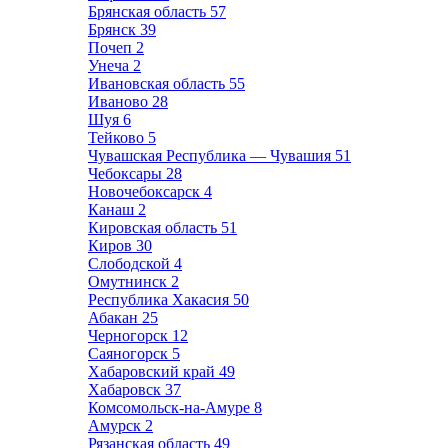
Брянская область
57
Брянск
39
Почеп
2
Унеча
2
Ивановская область
55
Иваново
28
Шуя
6
Тейково
5
Чувашская Республика — Чувашия
51
Чебоксары
28
Новочебоксарск
4
Канаш
2
Кировская область
51
Киров
30
Слободской
4
Омутнинск
2
Республика Хакасия
50
Абакан
25
Черногорск
12
Саяногорск
5
Хабаровский край
49
Хабаровск
37
Комсомольск-на-Амуре
8
Амурск
2
Рязанская область
49