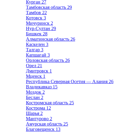
Курган
27
Тамбовская область
29
Тамбов
22
Котовск
3
Мичуринск
2
Нур-Султан
29
Бишкек
28
Алматинская область
26
Каскелен
3
Талгар
3
Капшагай
3
Орловская область
26
Орел
21
Дмитровск
1
Мценск
1
Республика Северная Осетия — Алания
26
Владикавказ
15
Моздок
2
Беслан
2
Костромская область
25
Кострома
12
Шарья
2
Мантурово
2
Амурская область
25
Благовещенск
13