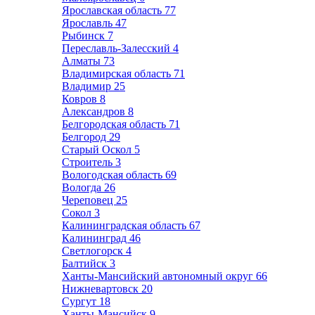
Ярославская область
77
Ярославль
47
Рыбинск
7
Переславль-Залесский
4
Алматы
73
Владимирская область
71
Владимир
25
Ковров
8
Александров
8
Белгородская область
71
Белгород
29
Старый Оскол
5
Строитель
3
Вологодская область
69
Вологда
26
Череповец
25
Сокол
3
Калининградская область
67
Калининград
46
Светлогорск
4
Балтийск
3
Ханты-Мансийский автономный округ
66
Нижневартовск
20
Сургут
18
Ханты-Мансийск
9