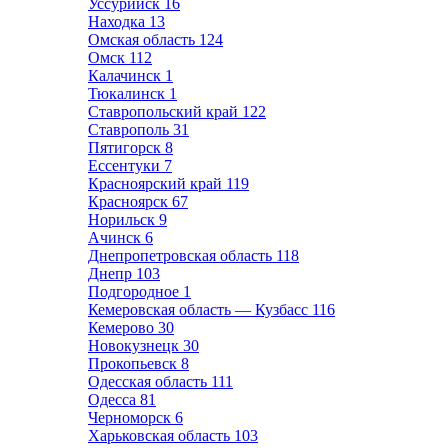
Уссурийск
16
Находка
13
Омская область
124
Омск
112
Калачинск
1
Тюкалинск
1
Ставропольский край
122
Ставрополь
31
Пятигорск
8
Ессентуки
7
Красноярский край
119
Красноярск
67
Норильск
9
Ачинск
6
Днепропетровская область
118
Днепр
103
Подгородное
1
Кемеровская область — Кузбасс
116
Кемерово
30
Новокузнецк
30
Прокопьевск
8
Одесская область
111
Одесса
81
Черноморск
6
Харьковская область
103