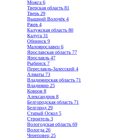
Можга
6
Тверская область
81
Тверь
29
Вышний Волочёк
4
Ржев
4
Калужская область
80
Калуга
31
Обнинск
9
Малоярославец
6
Ярославская область
77
Ярославль
47
Рыбинск
7
Переславль-Залесский
4
Алматы
73
Владимирская область
71
Владимир
25
Ковров
8
Александров
8
Белгородская область
71
Белгород
29
Старый Оскол
5
Строитель
3
Вологодская область
69
Вологда
26
Череповец
25