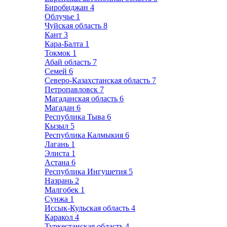
Биробиджан
4
Облучье
1
Чуйская область
8
Кант
3
Кара-Балта
1
Токмок
1
Абай область
7
Семей
6
Северо-Казахстанская область
7
Петропавловск
7
Магаданская область
6
Магадан
6
Республика Тыва
6
Кызыл
5
Республика Калмыкия
6
Лагань
1
Элиста
1
Астана
6
Республика Ингушетия
5
Назрань
2
Малгобек
1
Сунжа
1
Иссык-Кульская область
4
Каракол
4
Туркестанская область
4