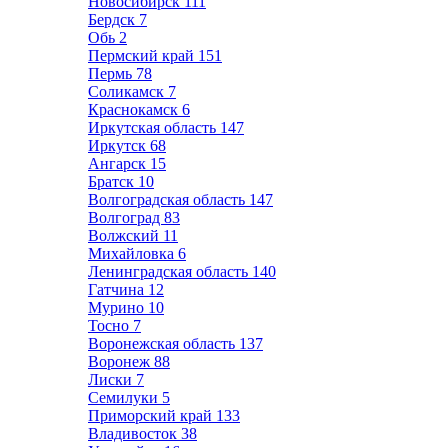
Новосибирск
111
Бердск
7
Обь
2
Пермский край
151
Пермь
78
Соликамск
7
Краснокамск
6
Иркутская область
147
Иркутск
68
Ангарск
15
Братск
10
Волгоградская область
147
Волгоград
83
Волжский
11
Михайловка
6
Ленинградская область
140
Гатчина
12
Мурино
10
Тосно
7
Воронежская область
137
Воронеж
88
Лиски
7
Семилуки
5
Приморский край
133
Владивосток
38