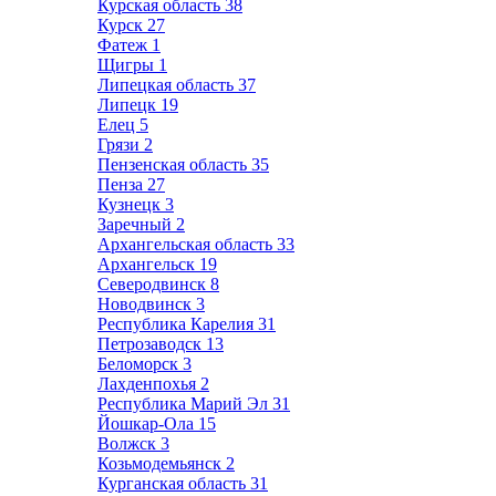
Курская область
38
Курск
27
Фатеж
1
Щигры
1
Липецкая область
37
Липецк
19
Елец
5
Грязи
2
Пензенская область
35
Пенза
27
Кузнецк
3
Заречный
2
Архангельская область
33
Архангельск
19
Северодвинск
8
Новодвинск
3
Республика Карелия
31
Петрозаводск
13
Беломорск
3
Лахденпохья
2
Республика Марий Эл
31
Йошкар-Ола
15
Волжск
3
Козьмодемьянск
2
Курганская область
31