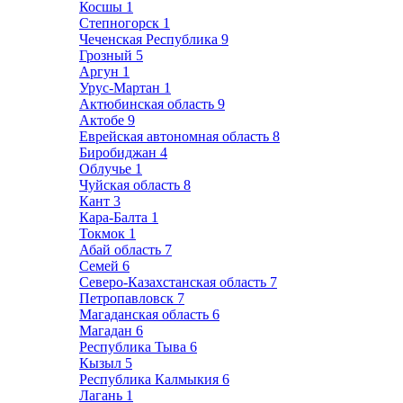
Косшы
1
Степногорск
1
Чеченская Республика
9
Грозный
5
Аргун
1
Урус-Мартан
1
Актюбинская область
9
Актобе
9
Еврейская автономная область
8
Биробиджан
4
Облучье
1
Чуйская область
8
Кант
3
Кара-Балта
1
Токмок
1
Абай область
7
Семей
6
Северо-Казахстанская область
7
Петропавловск
7
Магаданская область
6
Магадан
6
Республика Тыва
6
Кызыл
5
Республика Калмыкия
6
Лагань
1