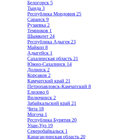
Белогорск
5
Тында
3
Республика Мордовия
25
Саранск
9
Рузаевка
2
Темников
1
Шымкент
24
Республика Адыгея
23
Майкоп
8
Адыгейск
1
Сахалинская область
21
Южно-Сахалинск
14
Долинск
2
Корсаков
2
Камчатский край
21
Петропавловск-Камчатский
8
Елизово
6
Вилючинск
2
Забайкальский край
21
Чита
18
Могоча
1
Республика Бурятия
20
Улан-Удэ
19
Северобайкальск
1
Карагандинская область
20