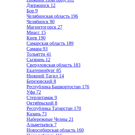
Дзержинск
12
Бор
9
Челябинская область
196
Челябинск
90
Магнитогорск
27
Миасс
15
Киев
190
Самарская область
189
Самара
93
Тольятти
41
Сызрань
12
Свердловская область
183
Екатеринбург
85
Нижний Тагил
14
Березовский
8
Республика Башкортостан
176
Уфа
72
Стерлитамак
9
Октябрьский
8
Республика Татарстан
170
Казань
73
Набережные Челны
21
Альметьевск
7
Новосибирская область
160