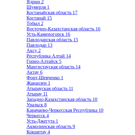
Ядрин
2
Шумерля
1
Костанайская область
17
Костанай
15
Тобыл
2
Восточно-Казахстанская область
16
Усть-Каменогорск
16
Павлодарская область
15
Павлодар
13
Аксу
2
Республика Алтай
14
Горно-Алтайск
5
Мангистауская область
14
Актау
6
Форт-Шевченко
1
Жанаозен
1
Атырауская область
11
Атырау
11
Западно-Казахстанская область
10
Уральск
8
Карачаево-Черкесская Республика
10
Черкесск
4
Усть-Джегута
1
Акмолинская область
9
Кокшетау
4