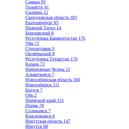
Самара
93
Тольятти
41
Сызрань
12
Свердловская область
183
Екатеринбург
85
Нижний Тагил
14
Березовский
8
Республика Башкортостан
176
Уфа
72
Стерлитамак
9
Октябрьский
8
Республика Татарстан
170
Казань
73
Набережные Челны
21
Альметьевск
7
Новосибирская область
160
Новосибирск
111
Бердск
7
Обь
2
Пермский край
151
Пермь
78
Соликамск
7
Краснокамск
6
Иркутская область
147
Иркутск
68