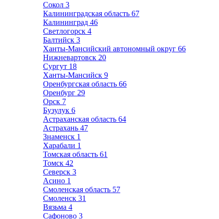
Сокол
3
Калининградская область
67
Калининград
46
Светлогорск
4
Балтийск
3
Ханты-Мансийский автономный округ
66
Нижневартовск
20
Сургут
18
Ханты-Мансийск
9
Оренбургская область
66
Оренбург
29
Орск
7
Бузулук
6
Астраханская область
64
Астрахань
47
Знаменск
1
Харабали
1
Томская область
61
Томск
42
Северск
3
Асино
1
Смоленская область
57
Смоленск
31
Вязьма
4
Сафоново
3