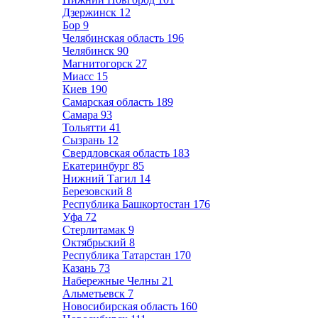
Дзержинск
12
Бор
9
Челябинская область
196
Челябинск
90
Магнитогорск
27
Миасс
15
Киев
190
Самарская область
189
Самара
93
Тольятти
41
Сызрань
12
Свердловская область
183
Екатеринбург
85
Нижний Тагил
14
Березовский
8
Республика Башкортостан
176
Уфа
72
Стерлитамак
9
Октябрьский
8
Республика Татарстан
170
Казань
73
Набережные Челны
21
Альметьевск
7
Новосибирская область
160