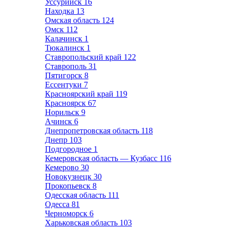
Уссурийск
16
Находка
13
Омская область
124
Омск
112
Калачинск
1
Тюкалинск
1
Ставропольский край
122
Ставрополь
31
Пятигорск
8
Ессентуки
7
Красноярский край
119
Красноярск
67
Норильск
9
Ачинск
6
Днепропетровская область
118
Днепр
103
Подгородное
1
Кемеровская область — Кузбасс
116
Кемерово
30
Новокузнецк
30
Прокопьевск
8
Одесская область
111
Одесса
81
Черноморск
6
Харьковская область
103