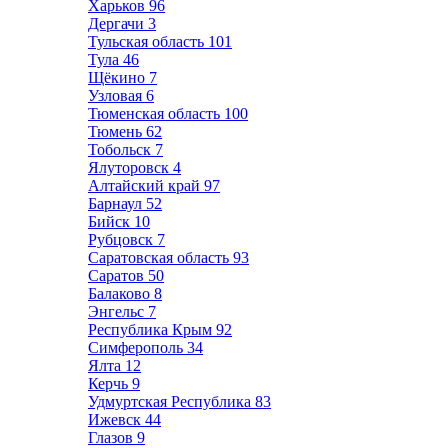
Харьков
96
Дергачи
3
Тульская область
101
Тула
46
Щёкино
7
Узловая
6
Тюменская область
100
Тюмень
62
Тобольск
7
Ялуторовск
4
Алтайский край
97
Барнаул
52
Бийск
10
Рубцовск
7
Саратовская область
93
Саратов
50
Балаково
8
Энгельс
7
Республика Крым
92
Симферополь
34
Ялта
12
Керчь
9
Удмуртская Республика
83
Ижевск
44
Глазов
9