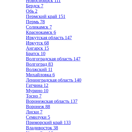
Новосибирск
111
Бердск
7
Обь
2
Пермский край
151
Пермь
78
Соликамск
7
Краснокамск
6
Иркутская область
147
Иркутск
68
Ангарск
15
Братск
10
Волгоградская область
147
Волгоград
83
Волжский
11
Михайловка
6
Ленинградская область
140
Гатчина
12
Мурино
10
Тосно
7
Воронежская область
137
Воронеж
88
Лиски
7
Семилуки
5
Приморский край
133
Владивосток
38