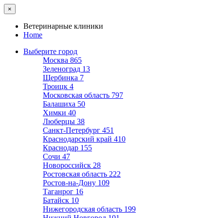
×
Ветеринарные клиники
Home
Выберите город
Москва
865
Зеленоград
13
Щербинка
7
Троицк
4
Московская область
797
Балашиха
50
Химки
40
Люберцы
38
Санкт-Петербург
451
Краснодарский край
410
Краснодар
155
Сочи
47
Новороссийск
28
Ростовская область
222
Ростов-на-Дону
109
Таганрог
16
Батайск
10
Нижегородская область
199
Нижний Новгород
101