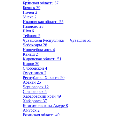
Брянская область
57
Брянск
39
Почеп
2
Унеча
2
Ивановская область
55
Иваново
28
Шуя
6
Тейково
5
Чувашская Республика — Чувашия
51
Чебоксары
28
Новочебоксарск
4
Канаш
2
Кировская область
51
Киров
30
Слободской
4
Омутнинск
2
Республика Хакасия
50
Абакан
25
Черногорск
12
Саяногорск
5
Хабаровский край
49
Хабаровск
37
Комсомольск-на-Амуре
8
Амурск
2
Рязанская область
49