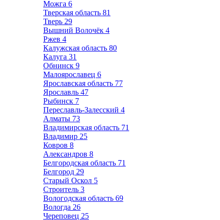
Можга
6
Тверская область
81
Тверь
29
Вышний Волочёк
4
Ржев
4
Калужская область
80
Калуга
31
Обнинск
9
Малоярославец
6
Ярославская область
77
Ярославль
47
Рыбинск
7
Переславль-Залесский
4
Алматы
73
Владимирская область
71
Владимир
25
Ковров
8
Александров
8
Белгородская область
71
Белгород
29
Старый Оскол
5
Строитель
3
Вологодская область
69
Вологда
26
Череповец
25