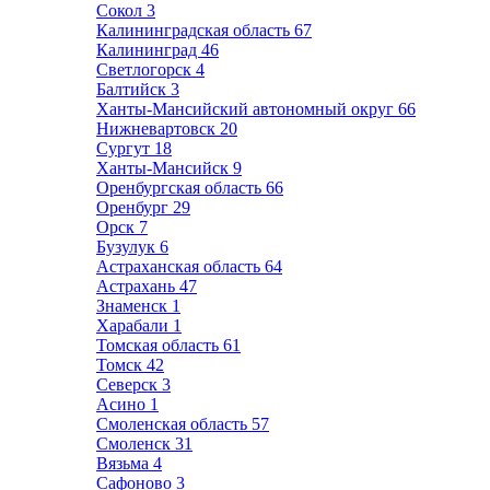
Сокол
3
Калининградская область
67
Калининград
46
Светлогорск
4
Балтийск
3
Ханты-Мансийский автономный округ
66
Нижневартовск
20
Сургут
18
Ханты-Мансийск
9
Оренбургская область
66
Оренбург
29
Орск
7
Бузулук
6
Астраханская область
64
Астрахань
47
Знаменск
1
Харабали
1
Томская область
61
Томск
42
Северск
3
Асино
1
Смоленская область
57
Смоленск
31
Вязьма
4
Сафоново
3