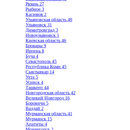
Рязань
27
Рыбное
3
Касимов
2
Ульяновская область
49
Ульяновск
31
Димитровград
3
Новоульяновск
1
Киевская область
46
Бровары
9
Ирпень
8
Буча
4
Севастополь
45
Республика Коми
45
Сыктывкар
14
Ухта
5
Усинск
4
Ташкент
44
Новгородская область
42
Великий Новгород
16
Боровичи
5
Валдай
2
Мурманская область
41
Мурманск
15
Апатиты
4
Мончегорск
2