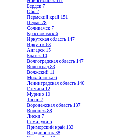
Новосибирск
111
Бердск
7
Обь
2
Пермский край
151
Пермь
78
Соликамск
7
Краснокамск
6
Иркутская область
147
Иркутск
68
Ангарск
15
Братск
10
Волгоградская область
147
Волгоград
83
Волжский
11
Михайловка
6
Ленинградская область
140
Гатчина
12
Мурино
10
Тосно
7
Воронежская область
137
Воронеж
88
Лиски
7
Семилуки
5
Приморский край
133
Владивосток
38