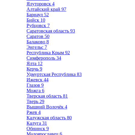
Ялуторовск
4
Алтайский край
97
Барнаул
52
Бийск
10
Рубцовск
7
Саратовская область
93
Саратов
50
Балаково
8
Энгельс
7
Республика Крым
92
Симферополь
34
Ялта
12
Керчь
9
Удмуртская Республика
83
Ижевск
44
Глазов
9
Можга
6
Тверская область
81
Тверь
29
Вышний Волочёк
4
Ржев
4
Калужская область
80
Калуга
31
Обнинск
9
Малоярославец
6