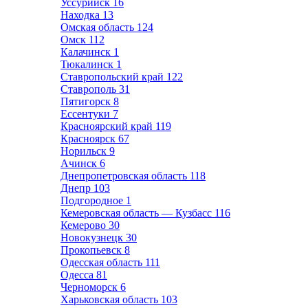
Уссурийск
16
Находка
13
Омская область
124
Омск
112
Калачинск
1
Тюкалинск
1
Ставропольский край
122
Ставрополь
31
Пятигорск
8
Ессентуки
7
Красноярский край
119
Красноярск
67
Норильск
9
Ачинск
6
Днепропетровская область
118
Днепр
103
Подгородное
1
Кемеровская область — Кузбасс
116
Кемерово
30
Новокузнецк
30
Прокопьевск
8
Одесская область
111
Одесса
81
Черноморск
6
Харьковская область
103