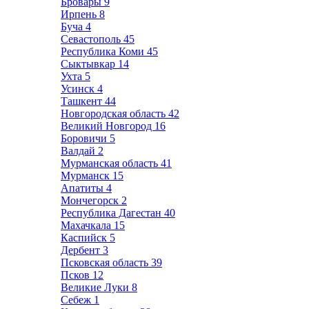
Бровары
9
Ирпень
8
Буча
4
Севастополь
45
Республика Коми
45
Сыктывкар
14
Ухта
5
Усинск
4
Ташкент
44
Новгородская область
42
Великий Новгород
16
Боровичи
5
Валдай
2
Мурманская область
41
Мурманск
15
Апатиты
4
Мончегорск
2
Республика Дагестан
40
Махачкала
15
Каспийск
5
Дербент
3
Псковская область
39
Псков
12
Великие Луки
8
Себеж
1