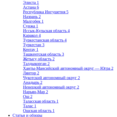
Элиста
1
Астана
6
Республика Ингушетия
5
Назрань
2
Малгобек
1
Сунжа
1
Иссык-Кульская область
4
Каракол
4
Туркестанская область
4
Туркестан
3
Кентау
1
Ташкентская область
3
Жетысу область
2
Талдыкорган
2
Ханты-Мансийский автономный округ — Югра
2
Лянтор
2
Чукотский автономный округ
2
Анадырь
2
Ненецкий автономный округ
2
Нарьян-Мар
2
Ош
2
Таласская область
1
Талас
1
Ошская область
1
Статьи и обзоры