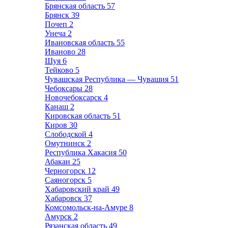
Брянская область
57
Брянск
39
Почеп
2
Унеча
2
Ивановская область
55
Иваново
28
Шуя
6
Тейково
5
Чувашская Республика — Чувашия
51
Чебоксары
28
Новочебоксарск
4
Канаш
2
Кировская область
51
Киров
30
Слободской
4
Омутнинск
2
Республика Хакасия
50
Абакан
25
Черногорск
12
Саяногорск
5
Хабаровский край
49
Хабаровск
37
Комсомольск-на-Амуре
8
Амурск
2
Рязанская область
49