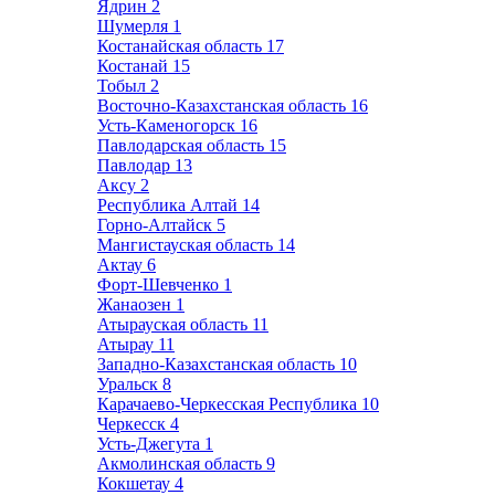
Ядрин
2
Шумерля
1
Костанайская область
17
Костанай
15
Тобыл
2
Восточно-Казахстанская область
16
Усть-Каменогорск
16
Павлодарская область
15
Павлодар
13
Аксу
2
Республика Алтай
14
Горно-Алтайск
5
Мангистауская область
14
Актау
6
Форт-Шевченко
1
Жанаозен
1
Атырауская область
11
Атырау
11
Западно-Казахстанская область
10
Уральск
8
Карачаево-Черкесская Республика
10
Черкесск
4
Усть-Джегута
1
Акмолинская область
9
Кокшетау
4