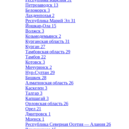
Петрозаводск
13
Беломорск
3
Лахденпохья
2
Республика Марий Эл
31
Йошкар-Ола
15
Волжск
3
Козьмодемьянск
2
Курганская область
31
Курган
27
Тамбовская область
29
Тамбов
22
Котовск
3
Мичуринск
2
Нур-Султан
29
Бишкек
28
Алматинская область
26
Каскелен
3
Талгар
3
Капшагай
3
Орловская область
26
Орел
21
Дмитровск
1
Мценск
1
Республика Северная Осетия — Алания
26