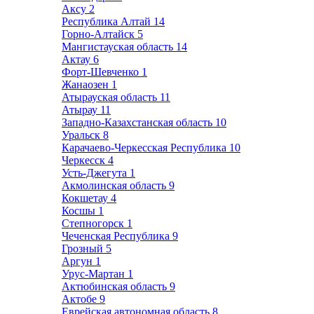
Аксу
2
Республика Алтай
14
Горно-Алтайск
5
Мангистауская область
14
Актау
6
Форт-Шевченко
1
Жанаозен
1
Атырауская область
11
Атырау
11
Западно-Казахстанская область
10
Уральск
8
Карачаево-Черкесская Республика
10
Черкесск
4
Усть-Джегута
1
Акмолинская область
9
Кокшетау
4
Косшы
1
Степногорск
1
Чеченская Республика
9
Грозный
5
Аргун
1
Урус-Мартан
1
Актюбинская область
9
Актобе
9
Еврейская автономная область
8