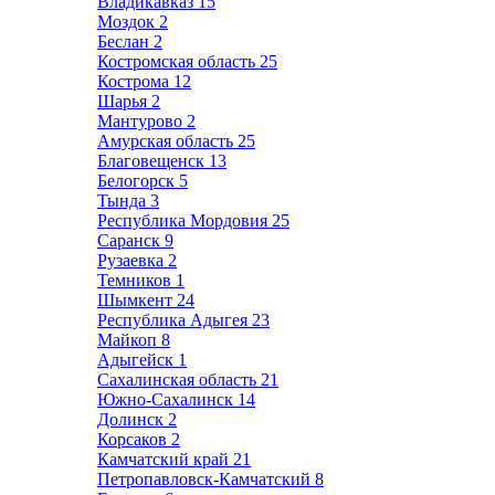
Владикавказ
15
Моздок
2
Беслан
2
Костромская область
25
Кострома
12
Шарья
2
Мантурово
2
Амурская область
25
Благовещенск
13
Белогорск
5
Тында
3
Республика Мордовия
25
Саранск
9
Рузаевка
2
Темников
1
Шымкент
24
Республика Адыгея
23
Майкоп
8
Адыгейск
1
Сахалинская область
21
Южно-Сахалинск
14
Долинск
2
Корсаков
2
Камчатский край
21
Петропавловск-Камчатский
8