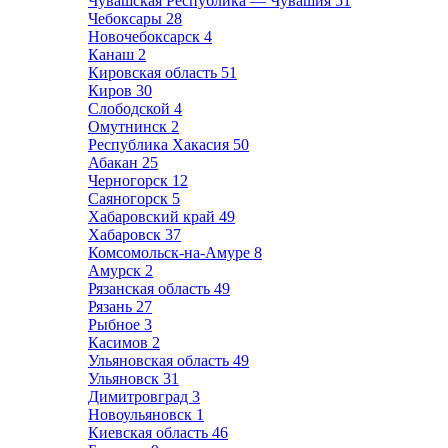
Чувашская Республика — Чувашия
51
Чебоксары
28
Новочебоксарск
4
Канаш
2
Кировская область
51
Киров
30
Слободской
4
Омутнинск
2
Республика Хакасия
50
Абакан
25
Черногорск
12
Саяногорск
5
Хабаровский край
49
Хабаровск
37
Комсомольск-на-Амуре
8
Амурск
2
Рязанская область
49
Рязань
27
Рыбное
3
Касимов
2
Ульяновская область
49
Ульяновск
31
Димитровград
3
Новоульяновск
1
Киевская область
46