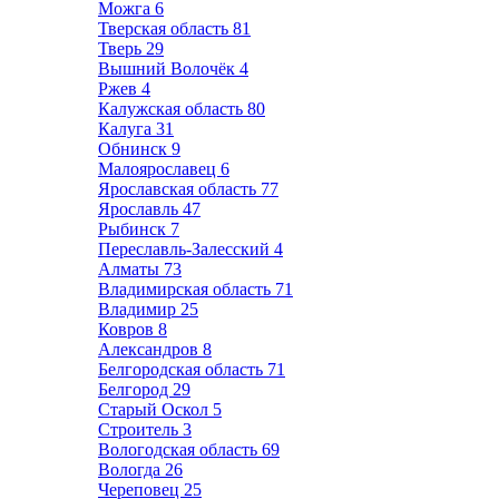
Можга
6
Тверская область
81
Тверь
29
Вышний Волочёк
4
Ржев
4
Калужская область
80
Калуга
31
Обнинск
9
Малоярославец
6
Ярославская область
77
Ярославль
47
Рыбинск
7
Переславль-Залесский
4
Алматы
73
Владимирская область
71
Владимир
25
Ковров
8
Александров
8
Белгородская область
71
Белгород
29
Старый Оскол
5
Строитель
3
Вологодская область
69
Вологда
26
Череповец
25