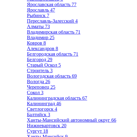
Ярославская область
77
Ярославль
47
Рыбинск
7
Переславль-Залесский
4
Алматы
73
Владимирская область
71
Владимир
25
Ковров
8
Александров
8
Белгородская область
71
Белгород
29
Старый Оскол
5
Строитель
3
Вологодская область
69
Вологда
26
Череповец
25
Сокол
3
Калининградская область
67
Калининград
46
Светлогорск
4
Балтийск
3
Ханты-Мансийский автономный округ
66
Нижневартовск
20
Сургут
18
Ханты-Мансийск
9