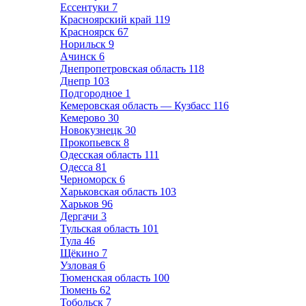
Ессентуки
7
Красноярский край
119
Красноярск
67
Норильск
9
Ачинск
6
Днепропетровская область
118
Днепр
103
Подгородное
1
Кемеровская область — Кузбасс
116
Кемерово
30
Новокузнецк
30
Прокопьевск
8
Одесская область
111
Одесса
81
Черноморск
6
Харьковская область
103
Харьков
96
Дергачи
3
Тульская область
101
Тула
46
Щёкино
7
Узловая
6
Тюменская область
100
Тюмень
62
Тобольск
7