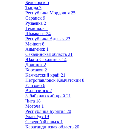
Белогорск
5
Тында
3
Республика Мордовия
25
Саранск
9
Рузаевка
2
Темников
1
Шымкент
24
Республика Адыгея
23
Майкоп
8
Адыгейск
1
Сахалинская область
21
Южно-Сахалинск
14
Долинск
2
Корсаков
2
Камчатский край
21
Петропавловск-Камчатский
8
Елизово
6
Вилючинск
2
Забайкальский край
21
Чита
18
Могоча
1
Республика Бурятия
20
Улан-Удэ
19
Северобайкальск
1
Карагандинская область
20