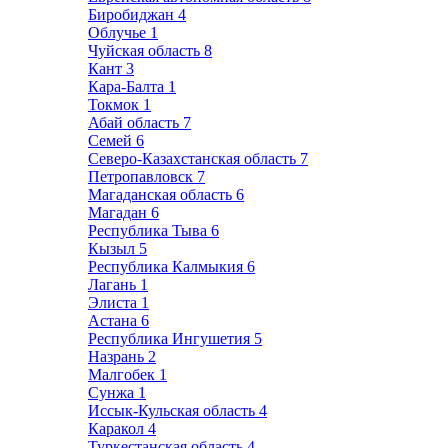
Биробиджан
4
Облучье
1
Чуйская область
8
Кант
3
Кара-Балта
1
Токмок
1
Абай область
7
Семей
6
Северо-Казахстанская область
7
Петропавловск
7
Магаданская область
6
Магадан
6
Республика Тыва
6
Кызыл
5
Республика Калмыкия
6
Лагань
1
Элиста
1
Астана
6
Республика Ингушетия
5
Назрань
2
Малгобек
1
Сунжа
1
Иссык-Кульская область
4
Каракол
4
Туркестанская область
4