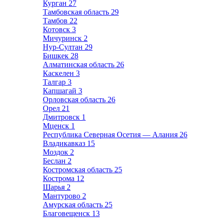
Курган
27
Тамбовская область
29
Тамбов
22
Котовск
3
Мичуринск
2
Нур-Султан
29
Бишкек
28
Алматинская область
26
Каскелен
3
Талгар
3
Капшагай
3
Орловская область
26
Орел
21
Дмитровск
1
Мценск
1
Республика Северная Осетия — Алания
26
Владикавказ
15
Моздок
2
Беслан
2
Костромская область
25
Кострома
12
Шарья
2
Мантурово
2
Амурская область
25
Благовещенск
13