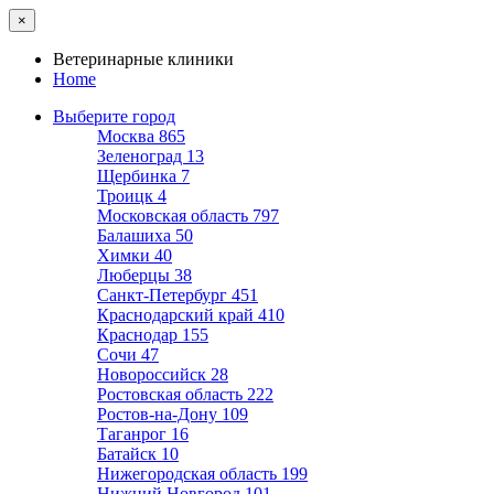
×
Ветеринарные клиники
Home
Выберите город
Москва
865
Зеленоград
13
Щербинка
7
Троицк
4
Московская область
797
Балашиха
50
Химки
40
Люберцы
38
Санкт-Петербург
451
Краснодарский край
410
Краснодар
155
Сочи
47
Новороссийск
28
Ростовская область
222
Ростов-на-Дону
109
Таганрог
16
Батайск
10
Нижегородская область
199
Нижний Новгород
101