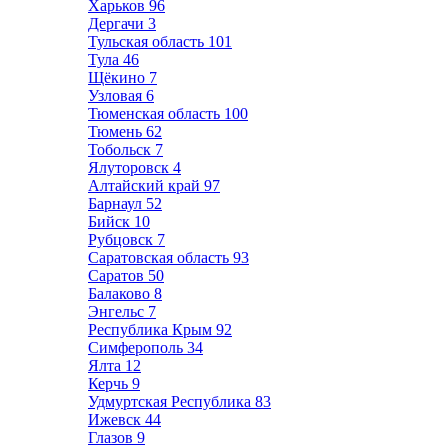
Харьков
96
Дергачи
3
Тульская область
101
Тула
46
Щёкино
7
Узловая
6
Тюменская область
100
Тюмень
62
Тобольск
7
Ялуторовск
4
Алтайский край
97
Барнаул
52
Бийск
10
Рубцовск
7
Саратовская область
93
Саратов
50
Балаково
8
Энгельс
7
Республика Крым
92
Симферополь
34
Ялта
12
Керчь
9
Удмуртская Республика
83
Ижевск
44
Глазов
9