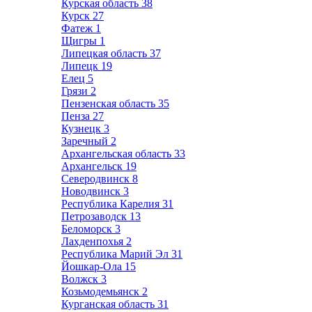
Курская область
38
Курск
27
Фатеж
1
Щигры
1
Липецкая область
37
Липецк
19
Елец
5
Грязи
2
Пензенская область
35
Пенза
27
Кузнецк
3
Заречный
2
Архангельская область
33
Архангельск
19
Северодвинск
8
Новодвинск
3
Республика Карелия
31
Петрозаводск
13
Беломорск
3
Лахденпохья
2
Республика Марий Эл
31
Йошкар-Ола
15
Волжск
3
Козьмодемьянск
2
Курганская область
31