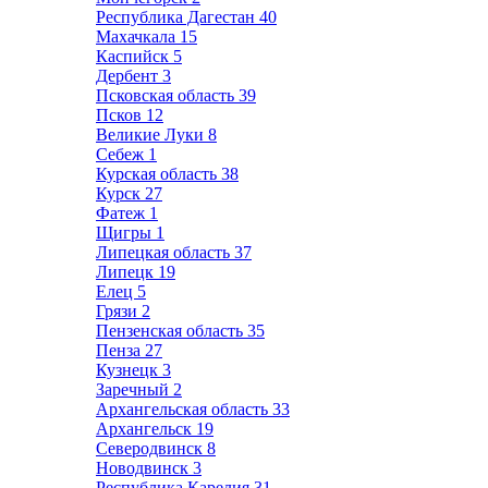
Республика Дагестан
40
Махачкала
15
Каспийск
5
Дербент
3
Псковская область
39
Псков
12
Великие Луки
8
Себеж
1
Курская область
38
Курск
27
Фатеж
1
Щигры
1
Липецкая область
37
Липецк
19
Елец
5
Грязи
2
Пензенская область
35
Пенза
27
Кузнецк
3
Заречный
2
Архангельская область
33
Архангельск
19
Северодвинск
8
Новодвинск
3
Республика Карелия
31