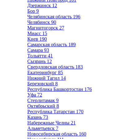
Дзержинск
12
Бор
9
Челябинская область
196
Челябинск
90
Магнитогорск
27
Миасс
15
Киев
190
Самарская область
189
Самара
93
Тольятти
41
Сызрань
12
Свердловская область
183
Екатеринбург
85
Нижний Тагил
14
Березовский
8
Республика Башкортостан
176
Уфа
72
Стерлитамак
9
Октябрьский
8
Республика Татарстан
170
Казань
73
Набережные Челны
21
Альметьевск
7
Новосибирская область
160