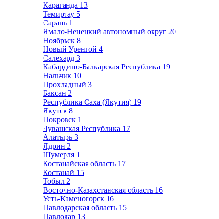
Караганда
13
Темиртау
5
Сарань
1
Ямало-Ненецкий автономный округ
20
Ноябрьск
8
Новый Уренгой
4
Салехард
3
Кабардино-Балкарская Республика
19
Нальчик
10
Прохладный
3
Баксан
2
Республика Саха (Якутия)
19
Якутск
8
Покровск
1
Чувашская Республика
17
Алатырь
3
Ядрин
2
Шумерля
1
Костанайская область
17
Костанай
15
Тобыл
2
Восточно-Казахстанская область
16
Усть-Каменогорск
16
Павлодарская область
15
Павлодар
13