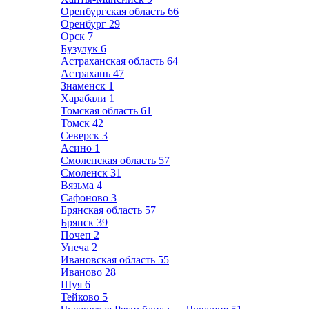
Оренбургская область
66
Оренбург
29
Орск
7
Бузулук
6
Астраханская область
64
Астрахань
47
Знаменск
1
Харабали
1
Томская область
61
Томск
42
Северск
3
Асино
1
Смоленская область
57
Смоленск
31
Вязьма
4
Сафоново
3
Брянская область
57
Брянск
39
Почеп
2
Унеча
2
Ивановская область
55
Иваново
28
Шуя
6
Тейково
5