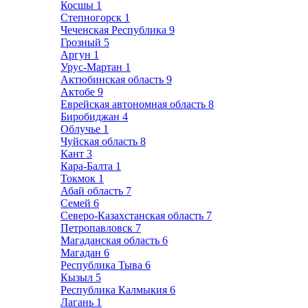
Косшы
1
Степногорск
1
Чеченская Республика
9
Грозный
5
Аргун
1
Урус-Мартан
1
Актюбинская область
9
Актобе
9
Еврейская автономная область
8
Биробиджан
4
Облучье
1
Чуйская область
8
Кант
3
Кара-Балта
1
Токмок
1
Абай область
7
Семей
6
Северо-Казахстанская область
7
Петропавловск
7
Магаданская область
6
Магадан
6
Республика Тыва
6
Кызыл
5
Республика Калмыкия
6
Лагань
1