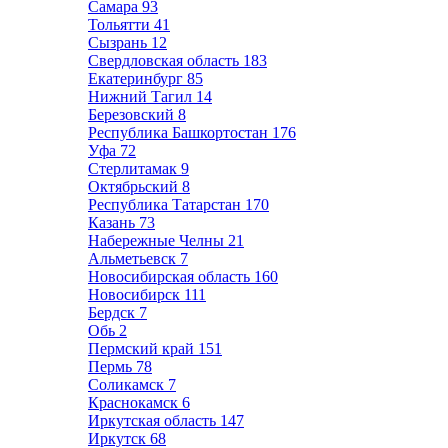
Самара
93
Тольятти
41
Сызрань
12
Свердловская область
183
Екатеринбург
85
Нижний Тагил
14
Березовский
8
Республика Башкортостан
176
Уфа
72
Стерлитамак
9
Октябрьский
8
Республика Татарстан
170
Казань
73
Набережные Челны
21
Альметьевск
7
Новосибирская область
160
Новосибирск
111
Бердск
7
Обь
2
Пермский край
151
Пермь
78
Соликамск
7
Краснокамск
6
Иркутская область
147
Иркутск
68