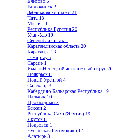
Елизово
6
Вилючинск
2
Забайкальский край
21
Чита
18
Могоча
1
Республика Бурятия
20
Улан-Удэ
19
Северобайкальск
1
Карагандинская область
20
Караганда
13
Темиртау
5
Сарань
1
Ямало-Ненецкий автономный округ
20
Ноябрьск
8
Новый Уренгой
4
Салехард
3
Кабардино-Балкарская Республика
19
Нальчик
10
Прохладный
3
Баксан
2
Республика Саха (Якутия)
19
Якутск
8
Покровск
1
Чувашская Республика
17
Алатырь
3