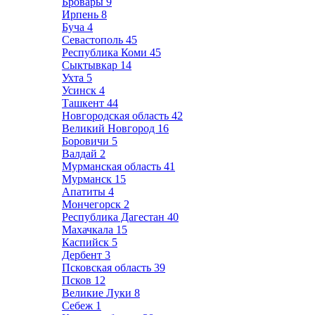
Бровары
9
Ирпень
8
Буча
4
Севастополь
45
Республика Коми
45
Сыктывкар
14
Ухта
5
Усинск
4
Ташкент
44
Новгородская область
42
Великий Новгород
16
Боровичи
5
Валдай
2
Мурманская область
41
Мурманск
15
Апатиты
4
Мончегорск
2
Республика Дагестан
40
Махачкала
15
Каспийск
5
Дербент
3
Псковская область
39
Псков
12
Великие Луки
8
Себеж
1