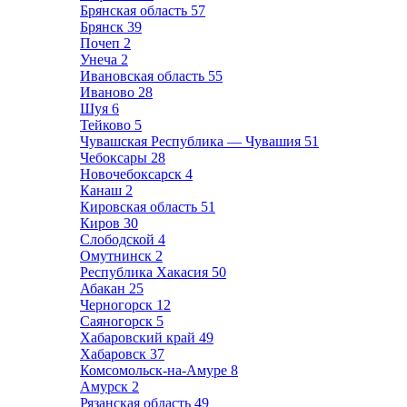
Брянская область
57
Брянск
39
Почеп
2
Унеча
2
Ивановская область
55
Иваново
28
Шуя
6
Тейково
5
Чувашская Республика — Чувашия
51
Чебоксары
28
Новочебоксарск
4
Канаш
2
Кировская область
51
Киров
30
Слободской
4
Омутнинск
2
Республика Хакасия
50
Абакан
25
Черногорск
12
Саяногорск
5
Хабаровский край
49
Хабаровск
37
Комсомольск-на-Амуре
8
Амурск
2
Рязанская область
49