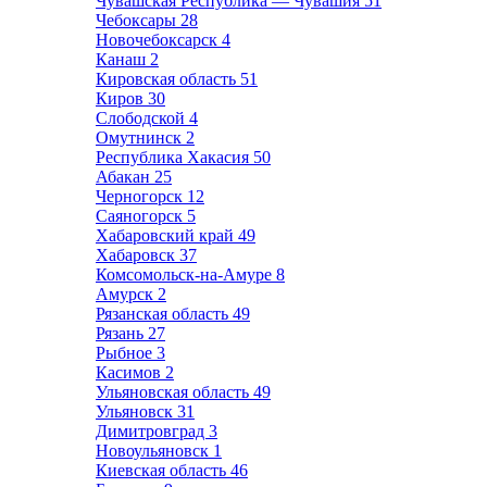
Чувашская Республика — Чувашия
51
Чебоксары
28
Новочебоксарск
4
Канаш
2
Кировская область
51
Киров
30
Слободской
4
Омутнинск
2
Республика Хакасия
50
Абакан
25
Черногорск
12
Саяногорск
5
Хабаровский край
49
Хабаровск
37
Комсомольск-на-Амуре
8
Амурск
2
Рязанская область
49
Рязань
27
Рыбное
3
Касимов
2
Ульяновская область
49
Ульяновск
31
Димитровград
3
Новоульяновск
1
Киевская область
46