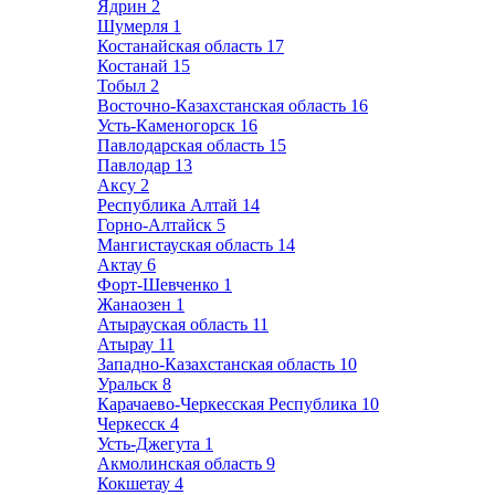
Ядрин
2
Шумерля
1
Костанайская область
17
Костанай
15
Тобыл
2
Восточно-Казахстанская область
16
Усть-Каменогорск
16
Павлодарская область
15
Павлодар
13
Аксу
2
Республика Алтай
14
Горно-Алтайск
5
Мангистауская область
14
Актау
6
Форт-Шевченко
1
Жанаозен
1
Атырауская область
11
Атырау
11
Западно-Казахстанская область
10
Уральск
8
Карачаево-Черкесская Республика
10
Черкесск
4
Усть-Джегута
1
Акмолинская область
9
Кокшетау
4