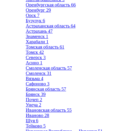
Оренбургская область
66
Оренбург
29
Орск
7
Бузулук
6
Астраханская область
64
Астрахань
47
Знаменск
1
Харабали
1
Томская область
61
Томск
42
Северск
3
Асино
1
Смоленская область
57
Смоленск
31
Вязьма
4
Сафоново
3
Брянская область
57
Брянск
39
Почеп
2
Унеча
2
Ивановская область
55
Иваново
28
Шуя
6
Тейково
5