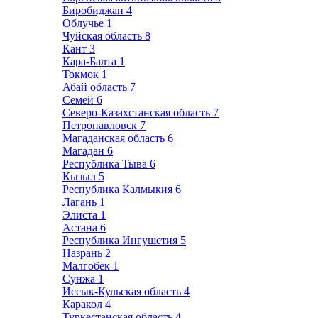
Биробиджан
4
Облучье
1
Чуйская область
8
Кант
3
Кара-Балта
1
Токмок
1
Абай область
7
Семей
6
Северо-Казахстанская область
7
Петропавловск
7
Магаданская область
6
Магадан
6
Республика Тыва
6
Кызыл
5
Республика Калмыкия
6
Лагань
1
Элиста
1
Астана
6
Республика Ингушетия
5
Назрань
2
Малгобек
1
Сунжа
1
Иссык-Кульская область
4
Каракол
4
Туркестанская область
4