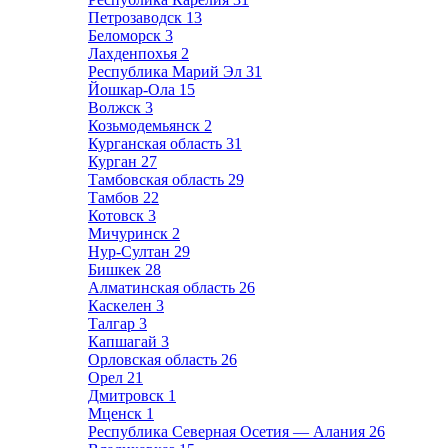
Петрозаводск
13
Беломорск
3
Лахденпохья
2
Республика Марий Эл
31
Йошкар-Ола
15
Волжск
3
Козьмодемьянск
2
Курганская область
31
Курган
27
Тамбовская область
29
Тамбов
22
Котовск
3
Мичуринск
2
Нур-Султан
29
Бишкек
28
Алматинская область
26
Каскелен
3
Талгар
3
Капшагай
3
Орловская область
26
Орел
21
Дмитровск
1
Мценск
1
Республика Северная Осетия — Алания
26