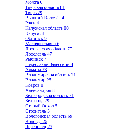
Можга
6
Тверская область
81
Тверь
29
Вышний Волочёк
4
Ржев
4
Калужская область
80
Калуга
31
Обнинск
9
Малоярославец
6
Ярославская область
77
Ярославль
47
Рыбинск
7
Переславль-Залесский
4
Алматы
73
Владимирская область
71
Владимир
25
Ковров
8
Александров
8
Белгородская область
71
Белгород
29
Старый Оскол
5
Строитель
3
Вологодская область
69
Вологда
26
Череповец
25