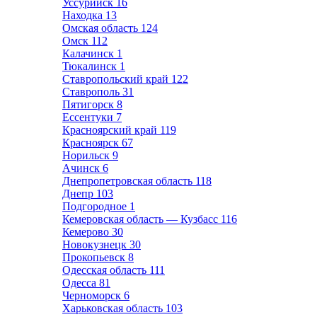
Уссурийск
16
Находка
13
Омская область
124
Омск
112
Калачинск
1
Тюкалинск
1
Ставропольский край
122
Ставрополь
31
Пятигорск
8
Ессентуки
7
Красноярский край
119
Красноярск
67
Норильск
9
Ачинск
6
Днепропетровская область
118
Днепр
103
Подгородное
1
Кемеровская область — Кузбасс
116
Кемерово
30
Новокузнецк
30
Прокопьевск
8
Одесская область
111
Одесса
81
Черноморск
6
Харьковская область
103