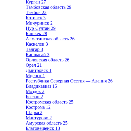
Курган
27
Тамбовская область
29
Тамбов
22
Котовск
3
Мичуринск
2
Нур-Султан
29
Бишкек
28
Алматинская область
26
Каскелен
3
Талгар
3
Капшагай
3
Орловская область
26
Орел
21
Дмитровск
1
Мценск
1
Республика Северная Осетия — Алания
26
Владикавказ
15
Моздок
2
Беслан
2
Костромская область
25
Кострома
12
Шарья
2
Мантурово
2
Амурская область
25
Благовещенск
13