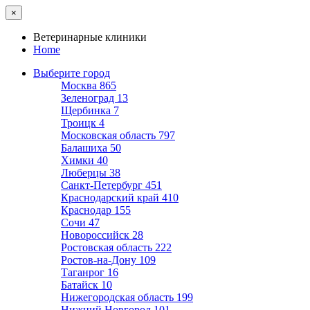
×
Ветеринарные клиники
Home
Выберите город
Москва
865
Зеленоград
13
Щербинка
7
Троицк
4
Московская область
797
Балашиха
50
Химки
40
Люберцы
38
Санкт-Петербург
451
Краснодарский край
410
Краснодар
155
Сочи
47
Новороссийск
28
Ростовская область
222
Ростов-на-Дону
109
Таганрог
16
Батайск
10
Нижегородская область
199
Нижний Новгород
101