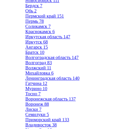
Новосибирск
111
Бердск
7
Обь
2
Пермский край
151
Пермь
78
Соликамск
7
Краснокамск
6
Иркутская область
147
Иркутск
68
Ангарск
15
Братск
10
Волгоградская область
147
Волгоград
83
Волжский
11
Михайловка
6
Ленинградская область
140
Гатчина
12
Мурино
10
Тосно
7
Воронежская область
137
Воронеж
88
Лиски
7
Семилуки
5
Приморский край
133
Владивосток
38