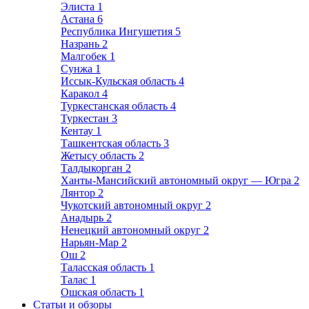
Элиста
1
Астана
6
Республика Ингушетия
5
Назрань
2
Малгобек
1
Сунжа
1
Иссык-Кульская область
4
Каракол
4
Туркестанская область
4
Туркестан
3
Кентау
1
Ташкентская область
3
Жетысу область
2
Талдыкорган
2
Ханты-Мансийский автономный округ — Югра
2
Лянтор
2
Чукотский автономный округ
2
Анадырь
2
Ненецкий автономный округ
2
Нарьян-Мар
2
Ош
2
Таласская область
1
Талас
1
Ошская область
1
Статьи и обзоры