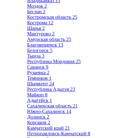
Владикавказ
15
Моздок
2
Беслан
2
Костромская область
25
Кострома
12
Шарья
2
Мантурово
2
Амурская область
25
Благовещенск
13
Белогорск
5
Тында
3
Республика Мордовия
25
Саранск
9
Рузаевка
2
Темников
1
Шымкент
24
Республика Адыгея
23
Майкоп
8
Адыгейск
1
Сахалинская область
21
Южно-Сахалинск
14
Долинск
2
Корсаков
2
Камчатский край
21
Петропавловск-Камчатский
8