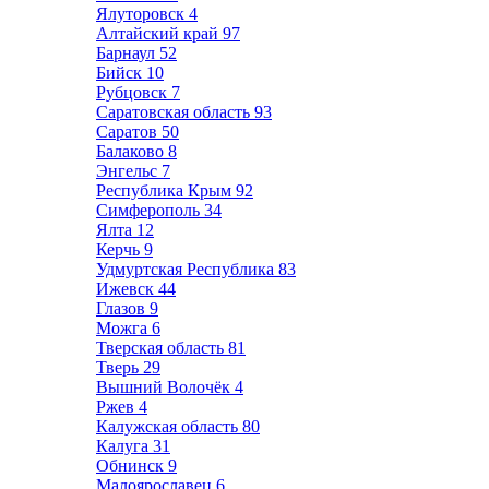
Ялуторовск
4
Алтайский край
97
Барнаул
52
Бийск
10
Рубцовск
7
Саратовская область
93
Саратов
50
Балаково
8
Энгельс
7
Республика Крым
92
Симферополь
34
Ялта
12
Керчь
9
Удмуртская Республика
83
Ижевск
44
Глазов
9
Можга
6
Тверская область
81
Тверь
29
Вышний Волочёк
4
Ржев
4
Калужская область
80
Калуга
31
Обнинск
9
Малоярославец
6