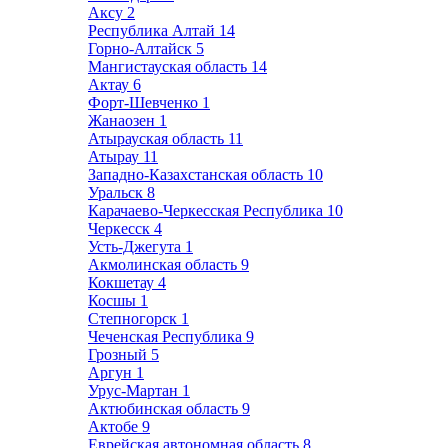
Аксу
2
Республика Алтай
14
Горно-Алтайск
5
Мангистауская область
14
Актау
6
Форт-Шевченко
1
Жанаозен
1
Атырауская область
11
Атырау
11
Западно-Казахстанская область
10
Уральск
8
Карачаево-Черкесская Республика
10
Черкесск
4
Усть-Джегута
1
Акмолинская область
9
Кокшетау
4
Косшы
1
Степногорск
1
Чеченская Республика
9
Грозный
5
Аргун
1
Урус-Мартан
1
Актюбинская область
9
Актобе
9
Еврейская автономная область
8