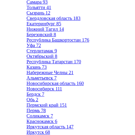
Самара
93
Тольятти
41
Сызрань
12
Свердловская область
183
Екатеринбург
85
Нижний Тагил
14
Березовский
8
Республика Башкортостан
176
Уфа
72
Стерлитамак
9
Октябрьский
8
Республика Татарстан
170
Казань
73
Набережные Челны
21
Альметьевск
7
Новосибирская область
160
Новосибирск
111
Бердск
7
Обь
2
Пермский край
151
Пермь
78
Соликамск
7
Краснокамск
6
Иркутская область
147
Иркутск
68