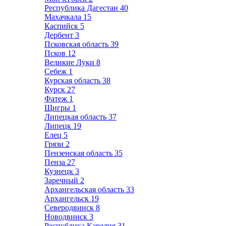
Республика Дагестан
40
Махачкала
15
Каспийск
5
Дербент
3
Псковская область
39
Псков
12
Великие Луки
8
Себеж
1
Курская область
38
Курск
27
Фатеж
1
Щигры
1
Липецкая область
37
Липецк
19
Елец
5
Грязи
2
Пензенская область
35
Пенза
27
Кузнецк
3
Заречный
2
Архангельская область
33
Архангельск
19
Северодвинск
8
Новодвинск
3
Республика Карелия
31