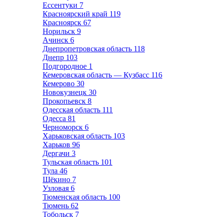
Ессентуки
7
Красноярский край
119
Красноярск
67
Норильск
9
Ачинск
6
Днепропетровская область
118
Днепр
103
Подгородное
1
Кемеровская область — Кузбасс
116
Кемерово
30
Новокузнецк
30
Прокопьевск
8
Одесская область
111
Одесса
81
Черноморск
6
Харьковская область
103
Харьков
96
Дергачи
3
Тульская область
101
Тула
46
Щёкино
7
Узловая
6
Тюменская область
100
Тюмень
62
Тобольск
7