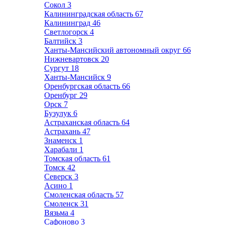
Сокол
3
Калининградская область
67
Калининград
46
Светлогорск
4
Балтийск
3
Ханты-Мансийский автономный округ
66
Нижневартовск
20
Сургут
18
Ханты-Мансийск
9
Оренбургская область
66
Оренбург
29
Орск
7
Бузулук
6
Астраханская область
64
Астрахань
47
Знаменск
1
Харабали
1
Томская область
61
Томск
42
Северск
3
Асино
1
Смоленская область
57
Смоленск
31
Вязьма
4
Сафоново
3