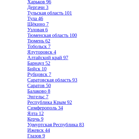
Харьков
96
Дергачи
3
Тульская область
101
Тула
46
Щёкино
7
Узловая
6
Тюменская область
100
Тюмень
62
Тобольск
7
Ялуторовск
4
Алтайский край
97
Барнаул
52
Бийск
10
Рубцовск
7
Саратовская область
93
Саратов
50
Балаково
8
Энгельс
7
Республика Крым
92
Симферополь
34
Ялта
12
Керчь
9
Удмуртская Республика
83
Ижевск
44
Глазов
9