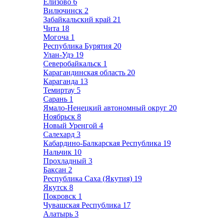
Елизово
6
Вилючинск
2
Забайкальский край
21
Чита
18
Могоча
1
Республика Бурятия
20
Улан-Удэ
19
Северобайкальск
1
Карагандинская область
20
Караганда
13
Темиртау
5
Сарань
1
Ямало-Ненецкий автономный округ
20
Ноябрьск
8
Новый Уренгой
4
Салехард
3
Кабардино-Балкарская Республика
19
Нальчик
10
Прохладный
3
Баксан
2
Республика Саха (Якутия)
19
Якутск
8
Покровск
1
Чувашская Республика
17
Алатырь
3