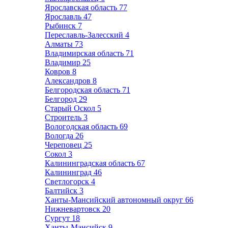
Ярославская область
77
Ярославль
47
Рыбинск
7
Переславль-Залесский
4
Алматы
73
Владимирская область
71
Владимир
25
Ковров
8
Александров
8
Белгородская область
71
Белгород
29
Старый Оскол
5
Строитель
3
Вологодская область
69
Вологда
26
Череповец
25
Сокол
3
Калининградская область
67
Калининград
46
Светлогорск
4
Балтийск
3
Ханты-Мансийский автономный округ
66
Нижневартовск
20
Сургут
18
Ханты-Мансийск
9