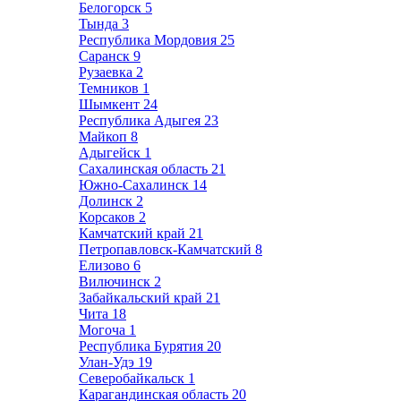
Белогорск
5
Тында
3
Республика Мордовия
25
Саранск
9
Рузаевка
2
Темников
1
Шымкент
24
Республика Адыгея
23
Майкоп
8
Адыгейск
1
Сахалинская область
21
Южно-Сахалинск
14
Долинск
2
Корсаков
2
Камчатский край
21
Петропавловск-Камчатский
8
Елизово
6
Вилючинск
2
Забайкальский край
21
Чита
18
Могоча
1
Республика Бурятия
20
Улан-Удэ
19
Северобайкальск
1
Карагандинская область
20