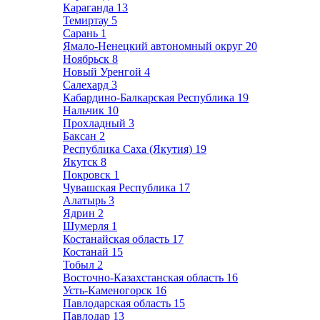
Караганда
13
Темиртау
5
Сарань
1
Ямало-Ненецкий автономный округ
20
Ноябрьск
8
Новый Уренгой
4
Салехард
3
Кабардино-Балкарская Республика
19
Нальчик
10
Прохладный
3
Баксан
2
Республика Саха (Якутия)
19
Якутск
8
Покровск
1
Чувашская Республика
17
Алатырь
3
Ядрин
2
Шумерля
1
Костанайская область
17
Костанай
15
Тобыл
2
Восточно-Казахстанская область
16
Усть-Каменогорск
16
Павлодарская область
15
Павлодар
13