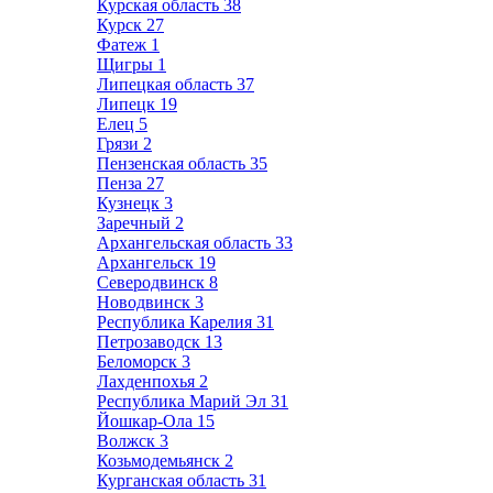
Курская область
38
Курск
27
Фатеж
1
Щигры
1
Липецкая область
37
Липецк
19
Елец
5
Грязи
2
Пензенская область
35
Пенза
27
Кузнецк
3
Заречный
2
Архангельская область
33
Архангельск
19
Северодвинск
8
Новодвинск
3
Республика Карелия
31
Петрозаводск
13
Беломорск
3
Лахденпохья
2
Республика Марий Эл
31
Йошкар-Ола
15
Волжск
3
Козьмодемьянск
2
Курганская область
31