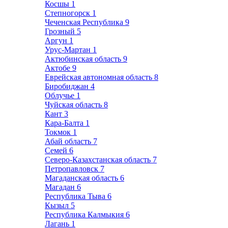
Косшы
1
Степногорск
1
Чеченская Республика
9
Грозный
5
Аргун
1
Урус-Мартан
1
Актюбинская область
9
Актобе
9
Еврейская автономная область
8
Биробиджан
4
Облучье
1
Чуйская область
8
Кант
3
Кара-Балта
1
Токмок
1
Абай область
7
Семей
6
Северо-Казахстанская область
7
Петропавловск
7
Магаданская область
6
Магадан
6
Республика Тыва
6
Кызыл
5
Республика Калмыкия
6
Лагань
1