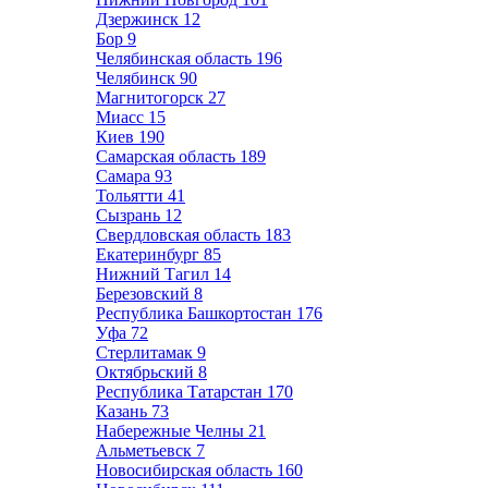
Дзержинск
12
Бор
9
Челябинская область
196
Челябинск
90
Магнитогорск
27
Миасс
15
Киев
190
Самарская область
189
Самара
93
Тольятти
41
Сызрань
12
Свердловская область
183
Екатеринбург
85
Нижний Тагил
14
Березовский
8
Республика Башкортостан
176
Уфа
72
Стерлитамак
9
Октябрьский
8
Республика Татарстан
170
Казань
73
Набережные Челны
21
Альметьевск
7
Новосибирская область
160