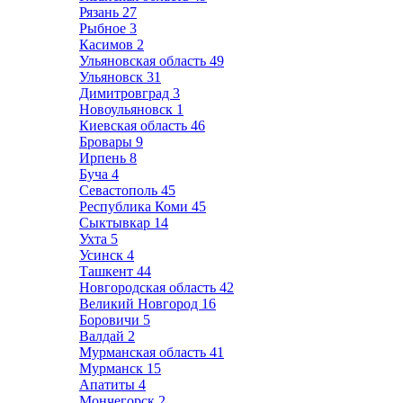
Рязань
27
Рыбное
3
Касимов
2
Ульяновская область
49
Ульяновск
31
Димитровград
3
Новоульяновск
1
Киевская область
46
Бровары
9
Ирпень
8
Буча
4
Севастополь
45
Республика Коми
45
Сыктывкар
14
Ухта
5
Усинск
4
Ташкент
44
Новгородская область
42
Великий Новгород
16
Боровичи
5
Валдай
2
Мурманская область
41
Мурманск
15
Апатиты
4
Мончегорск
2