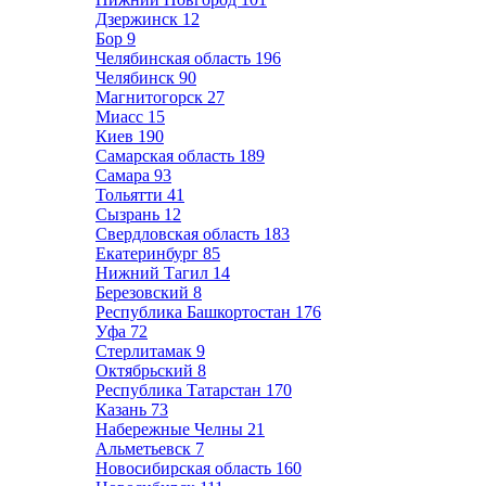
Дзержинск
12
Бор
9
Челябинская область
196
Челябинск
90
Магнитогорск
27
Миасс
15
Киев
190
Самарская область
189
Самара
93
Тольятти
41
Сызрань
12
Свердловская область
183
Екатеринбург
85
Нижний Тагил
14
Березовский
8
Республика Башкортостан
176
Уфа
72
Стерлитамак
9
Октябрьский
8
Республика Татарстан
170
Казань
73
Набережные Челны
21
Альметьевск
7
Новосибирская область
160