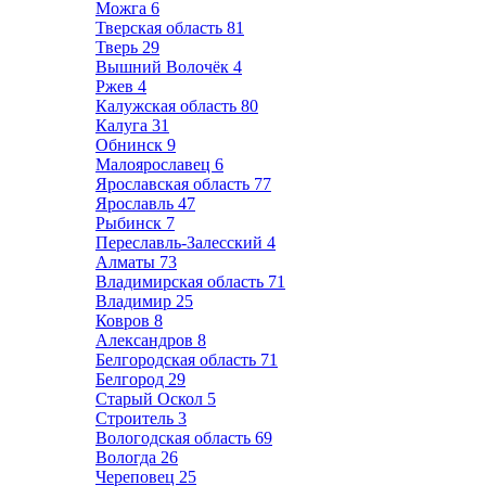
Можга
6
Тверская область
81
Тверь
29
Вышний Волочёк
4
Ржев
4
Калужская область
80
Калуга
31
Обнинск
9
Малоярославец
6
Ярославская область
77
Ярославль
47
Рыбинск
7
Переславль-Залесский
4
Алматы
73
Владимирская область
71
Владимир
25
Ковров
8
Александров
8
Белгородская область
71
Белгород
29
Старый Оскол
5
Строитель
3
Вологодская область
69
Вологда
26
Череповец
25