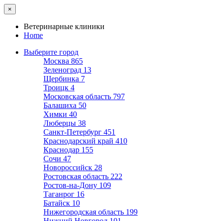
×
Ветеринарные клиники
Home
Выберите город
Москва
865
Зеленоград
13
Щербинка
7
Троицк
4
Московская область
797
Балашиха
50
Химки
40
Люберцы
38
Санкт-Петербург
451
Краснодарский край
410
Краснодар
155
Сочи
47
Новороссийск
28
Ростовская область
222
Ростов-на-Дону
109
Таганрог
16
Батайск
10
Нижегородская область
199
Нижний Новгород
101