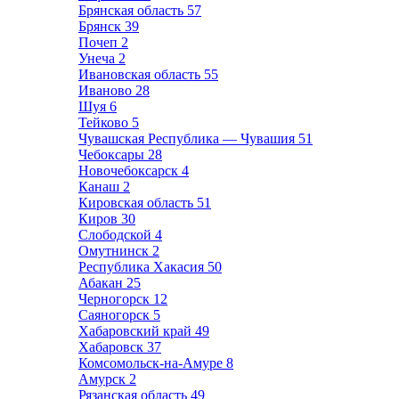
Брянская область
57
Брянск
39
Почеп
2
Унеча
2
Ивановская область
55
Иваново
28
Шуя
6
Тейково
5
Чувашская Республика — Чувашия
51
Чебоксары
28
Новочебоксарск
4
Канаш
2
Кировская область
51
Киров
30
Слободской
4
Омутнинск
2
Республика Хакасия
50
Абакан
25
Черногорск
12
Саяногорск
5
Хабаровский край
49
Хабаровск
37
Комсомольск-на-Амуре
8
Амурск
2
Рязанская область
49