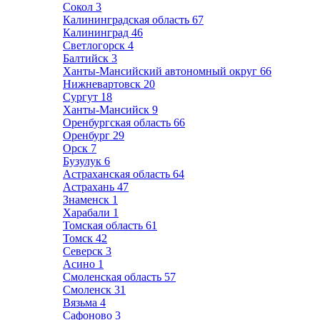
Сокол
3
Калининградская область
67
Калининград
46
Светлогорск
4
Балтийск
3
Ханты-Мансийский автономный округ
66
Нижневартовск
20
Сургут
18
Ханты-Мансийск
9
Оренбургская область
66
Оренбург
29
Орск
7
Бузулук
6
Астраханская область
64
Астрахань
47
Знаменск
1
Харабали
1
Томская область
61
Томск
42
Северск
3
Асино
1
Смоленская область
57
Смоленск
31
Вязьма
4
Сафоново
3