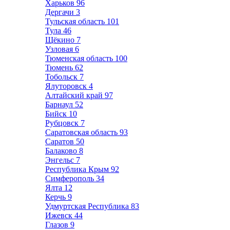
Харьков
96
Дергачи
3
Тульская область
101
Тула
46
Щёкино
7
Узловая
6
Тюменская область
100
Тюмень
62
Тобольск
7
Ялуторовск
4
Алтайский край
97
Барнаул
52
Бийск
10
Рубцовск
7
Саратовская область
93
Саратов
50
Балаково
8
Энгельс
7
Республика Крым
92
Симферополь
34
Ялта
12
Керчь
9
Удмуртская Республика
83
Ижевск
44
Глазов
9