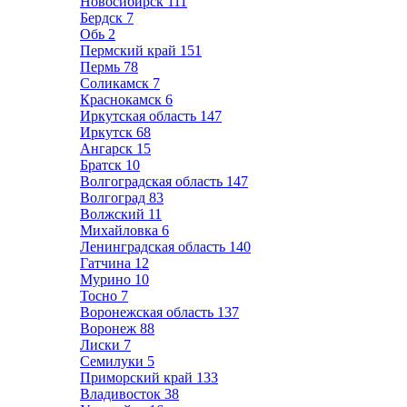
Новосибирск
111
Бердск
7
Обь
2
Пермский край
151
Пермь
78
Соликамск
7
Краснокамск
6
Иркутская область
147
Иркутск
68
Ангарск
15
Братск
10
Волгоградская область
147
Волгоград
83
Волжский
11
Михайловка
6
Ленинградская область
140
Гатчина
12
Мурино
10
Тосно
7
Воронежская область
137
Воронеж
88
Лиски
7
Семилуки
5
Приморский край
133
Владивосток
38