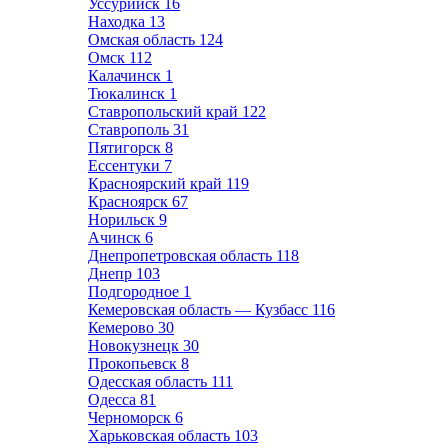
Уссурийск
16
Находка
13
Омская область
124
Омск
112
Калачинск
1
Тюкалинск
1
Ставропольский край
122
Ставрополь
31
Пятигорск
8
Ессентуки
7
Красноярский край
119
Красноярск
67
Норильск
9
Ачинск
6
Днепропетровская область
118
Днепр
103
Подгородное
1
Кемеровская область — Кузбасс
116
Кемерово
30
Новокузнецк
30
Прокопьевск
8
Одесская область
111
Одесса
81
Черноморск
6
Харьковская область
103