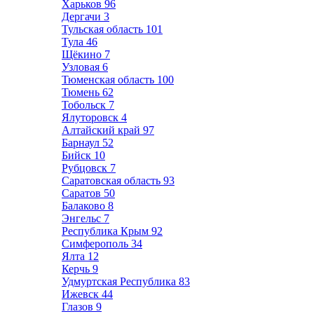
Харьков
96
Дергачи
3
Тульская область
101
Тула
46
Щёкино
7
Узловая
6
Тюменская область
100
Тюмень
62
Тобольск
7
Ялуторовск
4
Алтайский край
97
Барнаул
52
Бийск
10
Рубцовск
7
Саратовская область
93
Саратов
50
Балаково
8
Энгельс
7
Республика Крым
92
Симферополь
34
Ялта
12
Керчь
9
Удмуртская Республика
83
Ижевск
44
Глазов
9