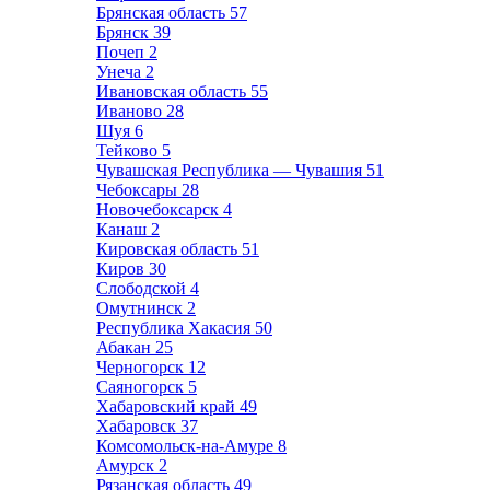
Брянская область
57
Брянск
39
Почеп
2
Унеча
2
Ивановская область
55
Иваново
28
Шуя
6
Тейково
5
Чувашская Республика — Чувашия
51
Чебоксары
28
Новочебоксарск
4
Канаш
2
Кировская область
51
Киров
30
Слободской
4
Омутнинск
2
Республика Хакасия
50
Абакан
25
Черногорск
12
Саяногорск
5
Хабаровский край
49
Хабаровск
37
Комсомольск-на-Амуре
8
Амурск
2
Рязанская область
49