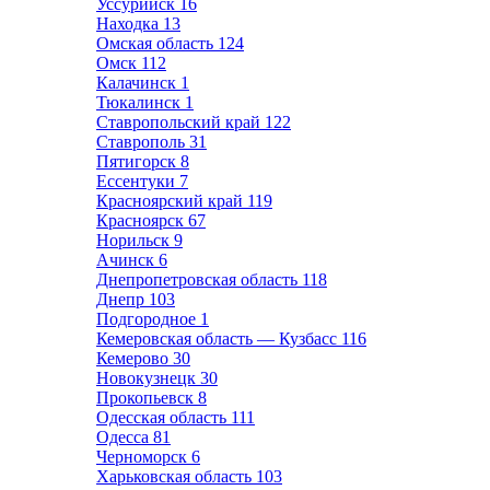
Уссурийск
16
Находка
13
Омская область
124
Омск
112
Калачинск
1
Тюкалинск
1
Ставропольский край
122
Ставрополь
31
Пятигорск
8
Ессентуки
7
Красноярский край
119
Красноярск
67
Норильск
9
Ачинск
6
Днепропетровская область
118
Днепр
103
Подгородное
1
Кемеровская область — Кузбасс
116
Кемерово
30
Новокузнецк
30
Прокопьевск
8
Одесская область
111
Одесса
81
Черноморск
6
Харьковская область
103