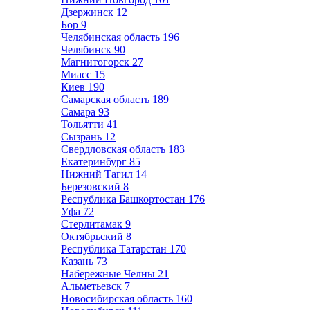
Дзержинск
12
Бор
9
Челябинская область
196
Челябинск
90
Магнитогорск
27
Миасс
15
Киев
190
Самарская область
189
Самара
93
Тольятти
41
Сызрань
12
Свердловская область
183
Екатеринбург
85
Нижний Тагил
14
Березовский
8
Республика Башкортостан
176
Уфа
72
Стерлитамак
9
Октябрьский
8
Республика Татарстан
170
Казань
73
Набережные Челны
21
Альметьевск
7
Новосибирская область
160