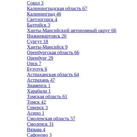
Сокол
3
Калининградская область
67
Калининград
46
Светлогорск
4
Балтийск
3
Ханты-Мансийский автономный округ
66
Нижневартовск
20
Сургут
18
Ханты-Мансийск
9
Оренбургская область
66
Оренбург
29
Орск
7
Бузулук
6
Астраханская область
64
Астрахань
47
Знаменск
1
Харабали
1
Томская область
61
Томск
42
Северск
3
Асино
1
Смоленская область
57
Смоленск
31
Вязьма
4
Сафоново
3