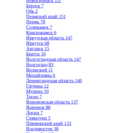
Новосибирск
111
Бердск
7
Обь
2
Пермский край
151
Пермь
78
Соликамск
7
Краснокамск
6
Иркутская область
147
Иркутск
68
Ангарск
15
Братск
10
Волгоградская область
147
Волгоград
83
Волжский
11
Михайловка
6
Ленинградская область
140
Гатчина
12
Мурино
10
Тосно
7
Воронежская область
137
Воронеж
88
Лиски
7
Семилуки
5
Приморский край
133
Владивосток
38