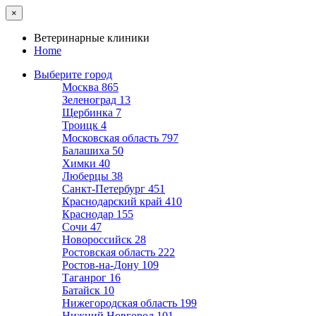
×
Ветеринарные клиники
Home
Выберите город
Москва
865
Зеленоград
13
Щербинка
7
Троицк
4
Московская область
797
Балашиха
50
Химки
40
Люберцы
38
Санкт-Петербург
451
Краснодарский край
410
Краснодар
155
Сочи
47
Новороссийск
28
Ростовская область
222
Ростов-на-Дону
109
Таганрог
16
Батайск
10
Нижегородская область
199
Нижний Новгород
101