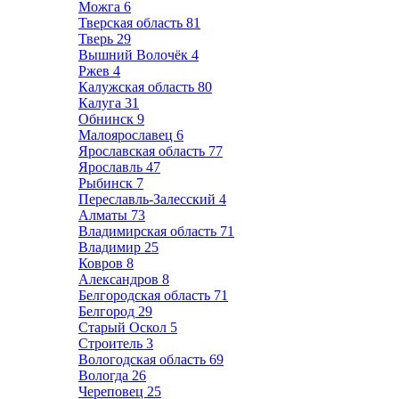
Можга
6
Тверская область
81
Тверь
29
Вышний Волочёк
4
Ржев
4
Калужская область
80
Калуга
31
Обнинск
9
Малоярославец
6
Ярославская область
77
Ярославль
47
Рыбинск
7
Переславль-Залесский
4
Алматы
73
Владимирская область
71
Владимир
25
Ковров
8
Александров
8
Белгородская область
71
Белгород
29
Старый Оскол
5
Строитель
3
Вологодская область
69
Вологда
26
Череповец
25