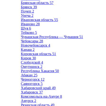
Брянская область
57
Брянск
39
Почеп
2
Унеча
2
Ивановская область
55
Иваново
28
Шуя
6
Тейково
5
Чувашская Республика — Чувашия
51
Чебоксары
28
Новочебоксарск
4
Канаш
2
Кировская область
51
Киров
30
Слободской
4
Омутнинск
2
Республика Хакасия
50
Абакан
25
Черногорск
12
Саяногорск
5
Хабаровский край
49
Хабаровск
37
Комсомольск-на-Амуре
8
Амурск
2
Рязанская область
49