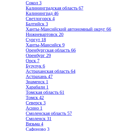
Сокол
3
Калининградская область
67
Калининград
46
Светлогорск
4
Балтийск
3
Ханты-Мансийский автономный округ
66
Нижневартовск
20
Сургут
18
Ханты-Мансийск
9
Оренбургская область
66
Оренбург
29
Орск
7
Бузулук
6
Астраханская область
64
Астрахань
47
Знаменск
1
Харабали
1
Томская область
61
Томск
42
Северск
3
Асино
1
Смоленская область
57
Смоленск
31
Вязьма
4
Сафоново
3