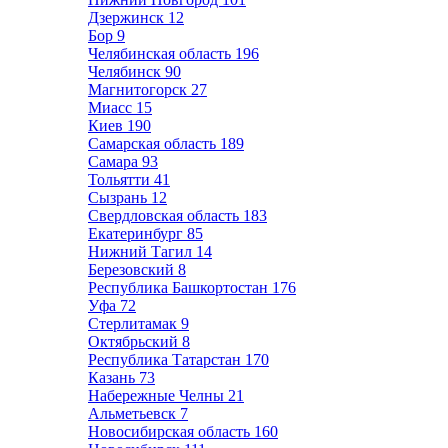
Дзержинск
12
Бор
9
Челябинская область
196
Челябинск
90
Магнитогорск
27
Миасс
15
Киев
190
Самарская область
189
Самара
93
Тольятти
41
Сызрань
12
Свердловская область
183
Екатеринбург
85
Нижний Тагил
14
Березовский
8
Республика Башкортостан
176
Уфа
72
Стерлитамак
9
Октябрьский
8
Республика Татарстан
170
Казань
73
Набережные Челны
21
Альметьевск
7
Новосибирская область
160