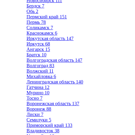
Новосибирск
111
Бердск
7
Обь
2
Пермский край
151
Пермь
78
Соликамск
7
Краснокамск
6
Иркутская область
147
Иркутск
68
Ангарск
15
Братск
10
Волгоградская область
147
Волгоград
83
Волжский
11
Михайловка
6
Ленинградская область
140
Гатчина
12
Мурино
10
Тосно
7
Воронежская область
137
Воронеж
88
Лиски
7
Семилуки
5
Приморский край
133
Владивосток
38