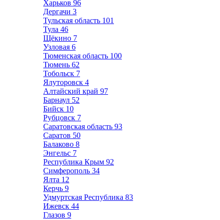
Харьков
96
Дергачи
3
Тульская область
101
Тула
46
Щёкино
7
Узловая
6
Тюменская область
100
Тюмень
62
Тобольск
7
Ялуторовск
4
Алтайский край
97
Барнаул
52
Бийск
10
Рубцовск
7
Саратовская область
93
Саратов
50
Балаково
8
Энгельс
7
Республика Крым
92
Симферополь
34
Ялта
12
Керчь
9
Удмуртская Республика
83
Ижевск
44
Глазов
9