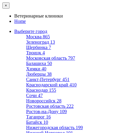
×
Ветеринарные клиники
Home
Выберите город
Москва
865
Зеленоград
13
Щербинка
7
Троицк
4
Московская область
797
Балашиха
50
Химки
40
Люберцы
38
Санкт-Петербург
451
Краснодарский край
410
Краснодар
155
Сочи
47
Новороссийск
28
Ростовская область
222
Ростов-на-Дону
109
Таганрог
16
Батайск
10
Нижегородская область
199
Нижний Новгород
101