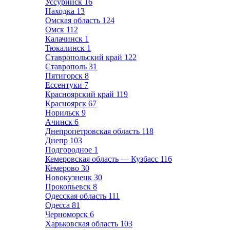
Уссурийск
16
Находка
13
Омская область
124
Омск
112
Калачинск
1
Тюкалинск
1
Ставропольский край
122
Ставрополь
31
Пятигорск
8
Ессентуки
7
Красноярский край
119
Красноярск
67
Норильск
9
Ачинск
6
Днепропетровская область
118
Днепр
103
Подгородное
1
Кемеровская область — Кузбасс
116
Кемерово
30
Новокузнецк
30
Прокопьевск
8
Одесская область
111
Одесса
81
Черноморск
6
Харьковская область
103