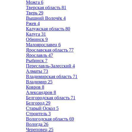
Можга
6
Тверская область
81
Тверь
29
Вышний Волочёк
4
Ржев
4
Калужская область
80
Калуга
31
Обнинск
9
Малоярославец
6
Ярославская область
77
Ярославль
47
Рыбинск
7
Переславль-Залесский
4
Алматы
73
Владимирская область
71
Владимир
25
Ковров
8
Александров
8
Белгородская область
71
Белгород
29
Старый Оскол
5
Строитель
3
Вологодская область
69
Вологда
26
Череповец
25