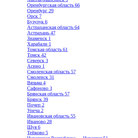
Оренбургская область
66
Оренбург
29
Орск
7
Бузулук
6
Астраханская область
64
Астрахань
47
Знаменск
1
Харабали
1
Томская область
61
Томск
42
Северск
3
Асино
1
Смоленская область
57
Смоленск
31
Вязьма
4
Сафоново
3
Брянская область
57
Брянск
39
Почеп
2
Унеча
2
Ивановская область
55
Иваново
28
Шуя
6
Тейково
5