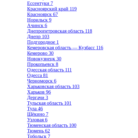
Ессентуки
7
Красноярский край
119
Красноярск
67
Норильск
9
Ачинск
6
Днепропетровская область
118
Днепр
103
Подгородное
1
Кемеровская область — Кузбасс
116
Кемерово
30
Новокузнецк
30
Прокопьевск
8
Одесская область
111
Одесса
81
Черноморск
6
Харьковская область
103
Харьков
96
Дергачи
3
Тульская область
101
Тула
46
Щёкино
7
Узловая
6
Тюменская область
100
Тюмень
62
Тобольск
7