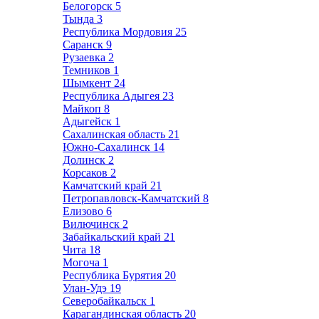
Белогорск
5
Тында
3
Республика Мордовия
25
Саранск
9
Рузаевка
2
Темников
1
Шымкент
24
Республика Адыгея
23
Майкоп
8
Адыгейск
1
Сахалинская область
21
Южно-Сахалинск
14
Долинск
2
Корсаков
2
Камчатский край
21
Петропавловск-Камчатский
8
Елизово
6
Вилючинск
2
Забайкальский край
21
Чита
18
Могоча
1
Республика Бурятия
20
Улан-Удэ
19
Северобайкальск
1
Карагандинская область
20