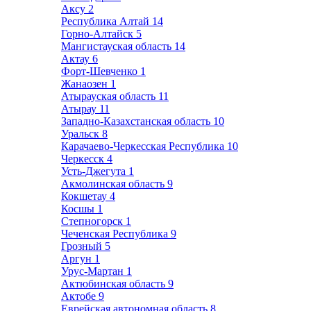
Аксу
2
Республика Алтай
14
Горно-Алтайск
5
Мангистауская область
14
Актау
6
Форт-Шевченко
1
Жанаозен
1
Атырауская область
11
Атырау
11
Западно-Казахстанская область
10
Уральск
8
Карачаево-Черкесская Республика
10
Черкесск
4
Усть-Джегута
1
Акмолинская область
9
Кокшетау
4
Косшы
1
Степногорск
1
Чеченская Республика
9
Грозный
5
Аргун
1
Урус-Мартан
1
Актюбинская область
9
Актобе
9
Еврейская автономная область
8