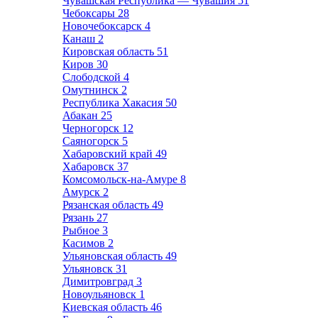
Чувашская Республика — Чувашия
51
Чебоксары
28
Новочебоксарск
4
Канаш
2
Кировская область
51
Киров
30
Слободской
4
Омутнинск
2
Республика Хакасия
50
Абакан
25
Черногорск
12
Саяногорск
5
Хабаровский край
49
Хабаровск
37
Комсомольск-на-Амуре
8
Амурск
2
Рязанская область
49
Рязань
27
Рыбное
3
Касимов
2
Ульяновская область
49
Ульяновск
31
Димитровград
3
Новоульяновск
1
Киевская область
46