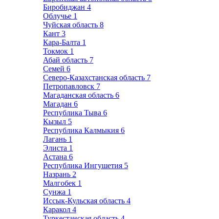
Биробиджан
4
Облучье
1
Чуйская область
8
Кант
3
Кара-Балта
1
Токмок
1
Абай область
7
Семей
6
Северо-Казахстанская область
7
Петропавловск
7
Магаданская область
6
Магадан
6
Республика Тыва
6
Кызыл
5
Республика Калмыкия
6
Лагань
1
Элиста
1
Астана
6
Республика Ингушетия
5
Назрань
2
Малгобек
1
Сунжа
1
Иссык-Кульская область
4
Каракол
4
Туркестанская область
4