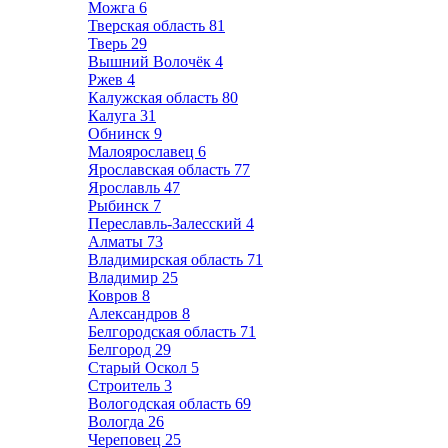
Можга
6
Тверская область
81
Тверь
29
Вышний Волочёк
4
Ржев
4
Калужская область
80
Калуга
31
Обнинск
9
Малоярославец
6
Ярославская область
77
Ярославль
47
Рыбинск
7
Переславль-Залесский
4
Алматы
73
Владимирская область
71
Владимир
25
Ковров
8
Александров
8
Белгородская область
71
Белгород
29
Старый Оскол
5
Строитель
3
Вологодская область
69
Вологда
26
Череповец
25