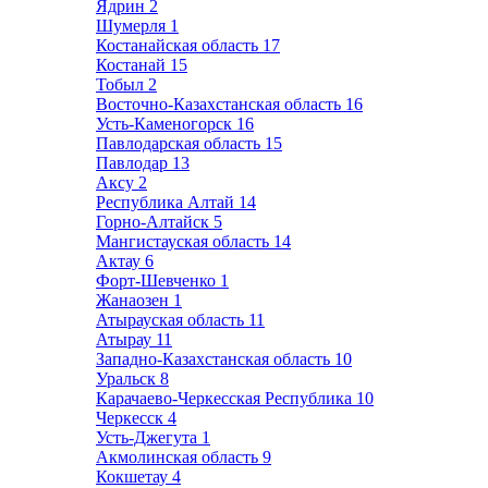
Ядрин
2
Шумерля
1
Костанайская область
17
Костанай
15
Тобыл
2
Восточно-Казахстанская область
16
Усть-Каменогорск
16
Павлодарская область
15
Павлодар
13
Аксу
2
Республика Алтай
14
Горно-Алтайск
5
Мангистауская область
14
Актау
6
Форт-Шевченко
1
Жанаозен
1
Атырауская область
11
Атырау
11
Западно-Казахстанская область
10
Уральск
8
Карачаево-Черкесская Республика
10
Черкесск
4
Усть-Джегута
1
Акмолинская область
9
Кокшетау
4