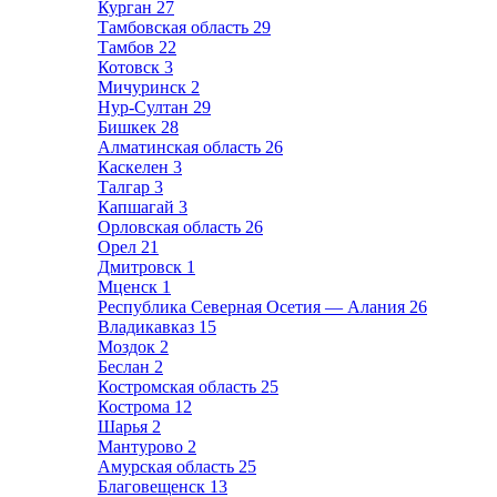
Курган
27
Тамбовская область
29
Тамбов
22
Котовск
3
Мичуринск
2
Нур-Султан
29
Бишкек
28
Алматинская область
26
Каскелен
3
Талгар
3
Капшагай
3
Орловская область
26
Орел
21
Дмитровск
1
Мценск
1
Республика Северная Осетия — Алания
26
Владикавказ
15
Моздок
2
Беслан
2
Костромская область
25
Кострома
12
Шарья
2
Мантурово
2
Амурская область
25
Благовещенск
13