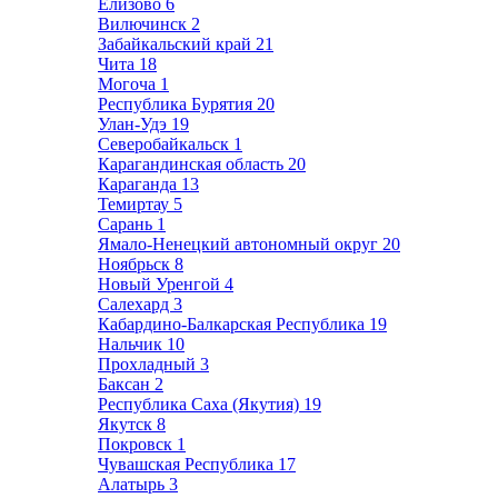
Елизово
6
Вилючинск
2
Забайкальский край
21
Чита
18
Могоча
1
Республика Бурятия
20
Улан-Удэ
19
Северобайкальск
1
Карагандинская область
20
Караганда
13
Темиртау
5
Сарань
1
Ямало-Ненецкий автономный округ
20
Ноябрьск
8
Новый Уренгой
4
Салехард
3
Кабардино-Балкарская Республика
19
Нальчик
10
Прохладный
3
Баксан
2
Республика Саха (Якутия)
19
Якутск
8
Покровск
1
Чувашская Республика
17
Алатырь
3