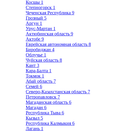
Косшы
1
Степногорск
1
Чеченская Республика
9
Грозный
5
Аргун
1
Урус-Мартан
1
Актюбинская область
9
Актобе
9
Еврейская автономная область
8
Биробиджан
4
Облучье
1
Чуйская область
8
Кант
3
Кара-Балта
1
Токмок
1
Абай область
7
Семей
6
Северо-Казахстанская область
7
Петропавловск
7
Магаданская область
6
Магадан
6
Республика Тыва
6
Кызыл
5
Республика Калмыкия
6
Лагань
1