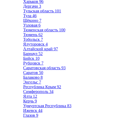
Харьков
96
Дергачи
3
Тульская область
101
Тула
46
Щёкино
7
Узловая
6
Тюменская область
100
Тюмень
62
Тобольск
7
Ялуторовск
4
Алтайский край
97
Барнаул
52
Бийск
10
Рубцовск
7
Саратовская область
93
Саратов
50
Балаково
8
Энгельс
7
Республика Крым
92
Симферополь
34
Ялта
12
Керчь
9
Удмуртская Республика
83
Ижевск
44
Глазов
9