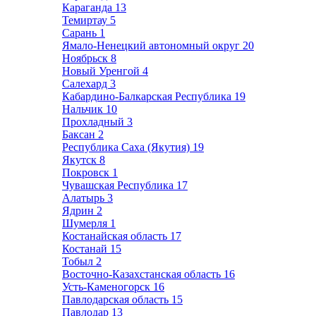
Караганда
13
Темиртау
5
Сарань
1
Ямало-Ненецкий автономный округ
20
Ноябрьск
8
Новый Уренгой
4
Салехард
3
Кабардино-Балкарская Республика
19
Нальчик
10
Прохладный
3
Баксан
2
Республика Саха (Якутия)
19
Якутск
8
Покровск
1
Чувашская Республика
17
Алатырь
3
Ядрин
2
Шумерля
1
Костанайская область
17
Костанай
15
Тобыл
2
Восточно-Казахстанская область
16
Усть-Каменогорск
16
Павлодарская область
15
Павлодар
13