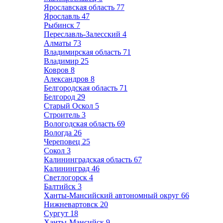
Ярославская область
77
Ярославль
47
Рыбинск
7
Переславль-Залесский
4
Алматы
73
Владимирская область
71
Владимир
25
Ковров
8
Александров
8
Белгородская область
71
Белгород
29
Старый Оскол
5
Строитель
3
Вологодская область
69
Вологда
26
Череповец
25
Сокол
3
Калининградская область
67
Калининград
46
Светлогорск
4
Балтийск
3
Ханты-Мансийский автономный округ
66
Нижневартовск
20
Сургут
18
Ханты-Мансийск
9