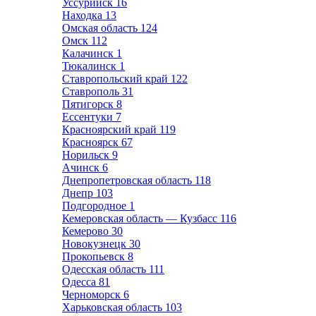
Уссурийск
16
Находка
13
Омская область
124
Омск
112
Калачинск
1
Тюкалинск
1
Ставропольский край
122
Ставрополь
31
Пятигорск
8
Ессентуки
7
Красноярский край
119
Красноярск
67
Норильск
9
Ачинск
6
Днепропетровская область
118
Днепр
103
Подгородное
1
Кемеровская область — Кузбасс
116
Кемерово
30
Новокузнецк
30
Прокопьевск
8
Одесская область
111
Одесса
81
Черноморск
6
Харьковская область
103