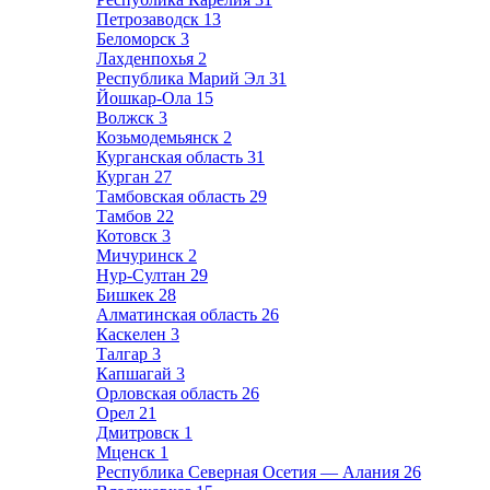
Петрозаводск
13
Беломорск
3
Лахденпохья
2
Республика Марий Эл
31
Йошкар-Ола
15
Волжск
3
Козьмодемьянск
2
Курганская область
31
Курган
27
Тамбовская область
29
Тамбов
22
Котовск
3
Мичуринск
2
Нур-Султан
29
Бишкек
28
Алматинская область
26
Каскелен
3
Талгар
3
Капшагай
3
Орловская область
26
Орел
21
Дмитровск
1
Мценск
1
Республика Северная Осетия — Алания
26