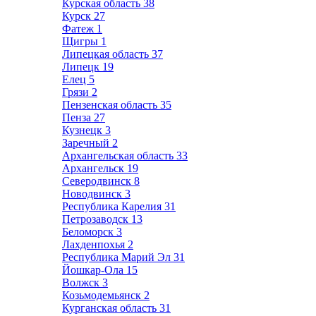
Курская область
38
Курск
27
Фатеж
1
Щигры
1
Липецкая область
37
Липецк
19
Елец
5
Грязи
2
Пензенская область
35
Пенза
27
Кузнецк
3
Заречный
2
Архангельская область
33
Архангельск
19
Северодвинск
8
Новодвинск
3
Республика Карелия
31
Петрозаводск
13
Беломорск
3
Лахденпохья
2
Республика Марий Эл
31
Йошкар-Ола
15
Волжск
3
Козьмодемьянск
2
Курганская область
31