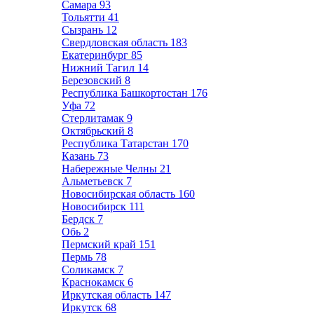
Самара
93
Тольятти
41
Сызрань
12
Свердловская область
183
Екатеринбург
85
Нижний Тагил
14
Березовский
8
Республика Башкортостан
176
Уфа
72
Стерлитамак
9
Октябрьский
8
Республика Татарстан
170
Казань
73
Набережные Челны
21
Альметьевск
7
Новосибирская область
160
Новосибирск
111
Бердск
7
Обь
2
Пермский край
151
Пермь
78
Соликамск
7
Краснокамск
6
Иркутская область
147
Иркутск
68