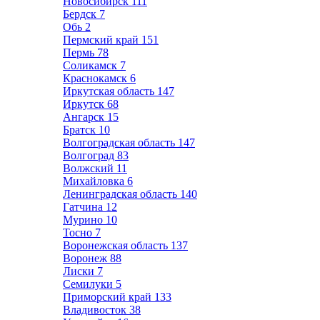
Новосибирск
111
Бердск
7
Обь
2
Пермский край
151
Пермь
78
Соликамск
7
Краснокамск
6
Иркутская область
147
Иркутск
68
Ангарск
15
Братск
10
Волгоградская область
147
Волгоград
83
Волжский
11
Михайловка
6
Ленинградская область
140
Гатчина
12
Мурино
10
Тосно
7
Воронежская область
137
Воронеж
88
Лиски
7
Семилуки
5
Приморский край
133
Владивосток
38