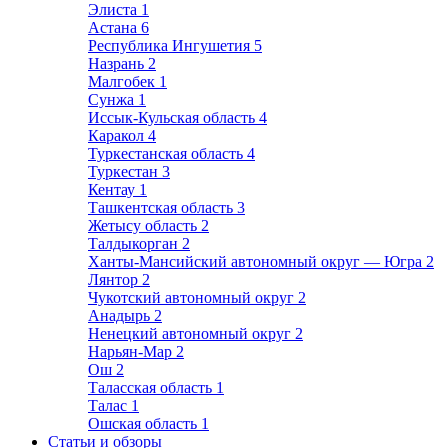
Элиста
1
Астана
6
Республика Ингушетия
5
Назрань
2
Малгобек
1
Сунжа
1
Иссык-Кульская область
4
Каракол
4
Туркестанская область
4
Туркестан
3
Кентау
1
Ташкентская область
3
Жетысу область
2
Талдыкорган
2
Ханты-Мансийский автономный округ — Югра
2
Лянтор
2
Чукотский автономный округ
2
Анадырь
2
Ненецкий автономный округ
2
Нарьян-Мар
2
Ош
2
Таласская область
1
Талас
1
Ошская область
1
Статьи и обзоры