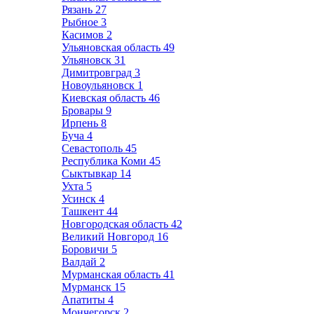
Рязань
27
Рыбное
3
Касимов
2
Ульяновская область
49
Ульяновск
31
Димитровград
3
Новоульяновск
1
Киевская область
46
Бровары
9
Ирпень
8
Буча
4
Севастополь
45
Республика Коми
45
Сыктывкар
14
Ухта
5
Усинск
4
Ташкент
44
Новгородская область
42
Великий Новгород
16
Боровичи
5
Валдай
2
Мурманская область
41
Мурманск
15
Апатиты
4
Мончегорск
2