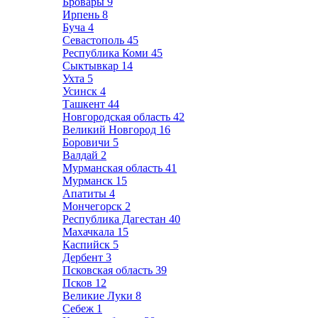
Бровары
9
Ирпень
8
Буча
4
Севастополь
45
Республика Коми
45
Сыктывкар
14
Ухта
5
Усинск
4
Ташкент
44
Новгородская область
42
Великий Новгород
16
Боровичи
5
Валдай
2
Мурманская область
41
Мурманск
15
Апатиты
4
Мончегорск
2
Республика Дагестан
40
Махачкала
15
Каспийск
5
Дербент
3
Псковская область
39
Псков
12
Великие Луки
8
Себеж
1