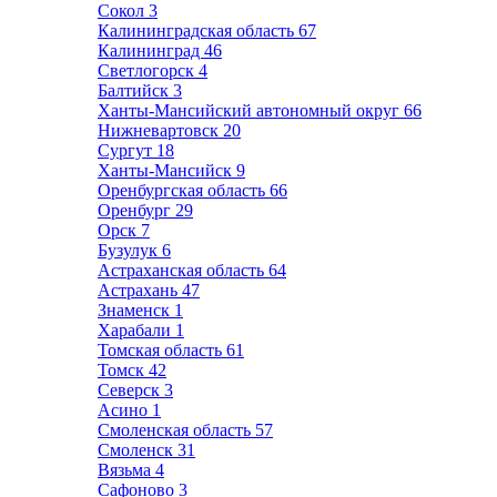
Сокол
3
Калининградская область
67
Калининград
46
Светлогорск
4
Балтийск
3
Ханты-Мансийский автономный округ
66
Нижневартовск
20
Сургут
18
Ханты-Мансийск
9
Оренбургская область
66
Оренбург
29
Орск
7
Бузулук
6
Астраханская область
64
Астрахань
47
Знаменск
1
Харабали
1
Томская область
61
Томск
42
Северск
3
Асино
1
Смоленская область
57
Смоленск
31
Вязьма
4
Сафоново
3