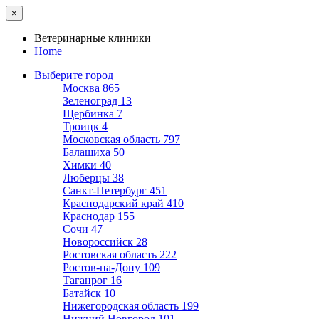
×
Ветеринарные клиники
Home
Выберите город
Москва
865
Зеленоград
13
Щербинка
7
Троицк
4
Московская область
797
Балашиха
50
Химки
40
Люберцы
38
Санкт-Петербург
451
Краснодарский край
410
Краснодар
155
Сочи
47
Новороссийск
28
Ростовская область
222
Ростов-на-Дону
109
Таганрог
16
Батайск
10
Нижегородская область
199
Нижний Новгород
101