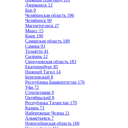
Дзержинск
12
Бор
9
Челябинская область
196
Челябинск
90
Магнитогорск
27
Миасс
15
Киев
190
Самарская область
189
Самара
93
Тольятти
41
Сызрань
12
Свердловская область
183
Екатеринбург
85
Нижний Тагил
14
Березовский
8
Республика Башкортостан
176
Уфа
72
Стерлитамак
9
Октябрьский
8
Республика Татарстан
170
Казань
73
Набережные Челны
21
Альметьевск
7
Новосибирская область
160