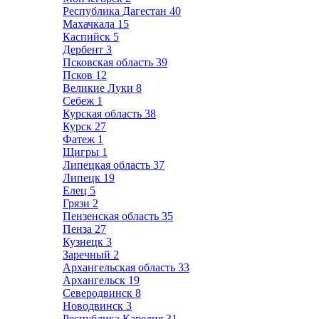
Республика Дагестан
40
Махачкала
15
Каспийск
5
Дербент
3
Псковская область
39
Псков
12
Великие Луки
8
Себеж
1
Курская область
38
Курск
27
Фатеж
1
Щигры
1
Липецкая область
37
Липецк
19
Елец
5
Грязи
2
Пензенская область
35
Пенза
27
Кузнецк
3
Заречный
2
Архангельская область
33
Архангельск
19
Северодвинск
8
Новодвинск
3
Республика Карелия
31