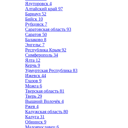
Ялуторовск
4
Алтайский край
97
Барнаул
52
Бийск
10
Рубцовск
7
Саратовская область
93
Саратов
50
Балаково
8
Энгельс
7
Республика Крым
92
Симферополь
34
Ялта
12
Керчь
9
Удмуртская Республика
83
Ижевск
44
Глазов
9
Можга
6
Тверская область
81
Тверь
29
Вышний Волочёк
4
Ржев
4
Калужская область
80
Калуга
31
Обнинск
9
Малоярославец
6