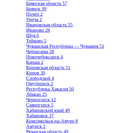
Брянская область
57
Брянск
39
Почеп
2
Унеча
2
Ивановская область
55
Иваново
28
Шуя
6
Тейково
5
Чувашская Республика — Чувашия
51
Чебоксары
28
Новочебоксарск
4
Канаш
2
Кировская область
51
Киров
30
Слободской
4
Омутнинск
2
Республика Хакасия
50
Абакан
25
Черногорск
12
Саяногорск
5
Хабаровский край
49
Хабаровск
37
Комсомольск-на-Амуре
8
Амурск
2
Рязанская область
49