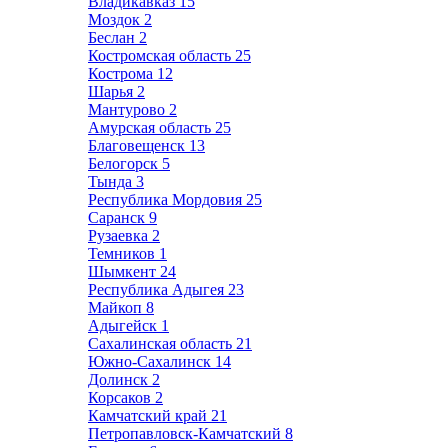
Владикавказ
15
Моздок
2
Беслан
2
Костромская область
25
Кострома
12
Шарья
2
Мантурово
2
Амурская область
25
Благовещенск
13
Белогорск
5
Тында
3
Республика Мордовия
25
Саранск
9
Рузаевка
2
Темников
1
Шымкент
24
Республика Адыгея
23
Майкоп
8
Адыгейск
1
Сахалинская область
21
Южно-Сахалинск
14
Долинск
2
Корсаков
2
Камчатский край
21
Петропавловск-Камчатский
8