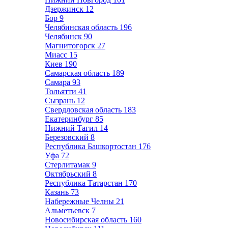
Дзержинск
12
Бор
9
Челябинская область
196
Челябинск
90
Магнитогорск
27
Миасс
15
Киев
190
Самарская область
189
Самара
93
Тольятти
41
Сызрань
12
Свердловская область
183
Екатеринбург
85
Нижний Тагил
14
Березовский
8
Республика Башкортостан
176
Уфа
72
Стерлитамак
9
Октябрьский
8
Республика Татарстан
170
Казань
73
Набережные Челны
21
Альметьевск
7
Новосибирская область
160