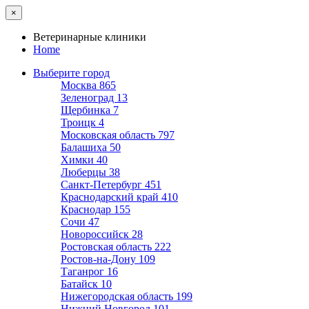
×
Ветеринарные клиники
Home
Выберите город
Москва
865
Зеленоград
13
Щербинка
7
Троицк
4
Московская область
797
Балашиха
50
Химки
40
Люберцы
38
Санкт-Петербург
451
Краснодарский край
410
Краснодар
155
Сочи
47
Новороссийск
28
Ростовская область
222
Ростов-на-Дону
109
Таганрог
16
Батайск
10
Нижегородская область
199
Нижний Новгород
101