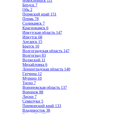
Новосибирск
111
Бердск
7
Обь
2
Пермский край
151
Пермь
78
Соликамск
7
Краснокамск
6
Иркутская область
147
Иркутск
68
Ангарск
15
Братск
10
Волгоградская область
147
Волгоград
83
Волжский
11
Михайловка
6
Ленинградская область
140
Гатчина
12
Мурино
10
Тосно
7
Воронежская область
137
Воронеж
88
Лиски
7
Семилуки
5
Приморский край
133
Владивосток
38