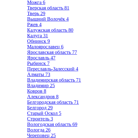
Можга
6
Тверская область
81
Тверь
29
Вышний Волочёк
4
Ржев
4
Калужская область
80
Калуга
31
Обнинск
9
Малоярославец
6
Ярославская область
77
Ярославль
47
Рыбинск
7
Переславль-Залесский
4
Алматы
73
Владимирская область
71
Владимир
25
Ковров
8
Александров
8
Белгородская область
71
Белгород
29
Старый Оскол
5
Строитель
3
Вологодская область
69
Вологда
26
Череповец
25