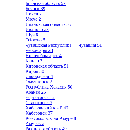
Брянская область
57
Брянск
39
Почеп
2
Унеча
2
Ивановская область
55
Иваново
28
Шуя
6
Тейково
5
Чувашская Республика — Чувашия
51
Чебоксары
28
Новочебоксарск
4
Канаш
2
Кировская область
51
Киров
30
Слободской
4
Омутнинск
2
Республика Хакасия
50
Абакан
25
Черногорск
12
Саяногорск
5
Хабаровский край
49
Хабаровск
37
Комсомольск-на-Амуре
8
Амурск
2
Рязанская область
49