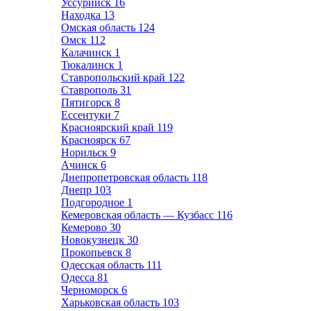
Уссурийск
16
Находка
13
Омская область
124
Омск
112
Калачинск
1
Тюкалинск
1
Ставропольский край
122
Ставрополь
31
Пятигорск
8
Ессентуки
7
Красноярский край
119
Красноярск
67
Норильск
9
Ачинск
6
Днепропетровская область
118
Днепр
103
Подгородное
1
Кемеровская область — Кузбасс
116
Кемерово
30
Новокузнецк
30
Прокопьевск
8
Одесская область
111
Одесса
81
Черноморск
6
Харьковская область
103