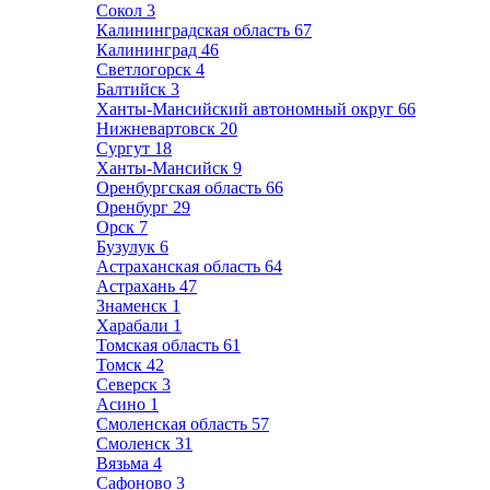
Сокол
3
Калининградская область
67
Калининград
46
Светлогорск
4
Балтийск
3
Ханты-Мансийский автономный округ
66
Нижневартовск
20
Сургут
18
Ханты-Мансийск
9
Оренбургская область
66
Оренбург
29
Орск
7
Бузулук
6
Астраханская область
64
Астрахань
47
Знаменск
1
Харабали
1
Томская область
61
Томск
42
Северск
3
Асино
1
Смоленская область
57
Смоленск
31
Вязьма
4
Сафоново
3