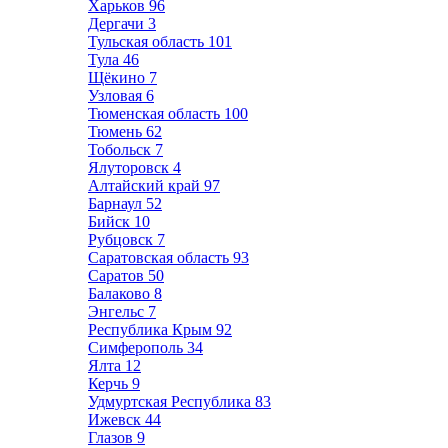
Харьков
96
Дергачи
3
Тульская область
101
Тула
46
Щёкино
7
Узловая
6
Тюменская область
100
Тюмень
62
Тобольск
7
Ялуторовск
4
Алтайский край
97
Барнаул
52
Бийск
10
Рубцовск
7
Саратовская область
93
Саратов
50
Балаково
8
Энгельс
7
Республика Крым
92
Симферополь
34
Ялта
12
Керчь
9
Удмуртская Республика
83
Ижевск
44
Глазов
9