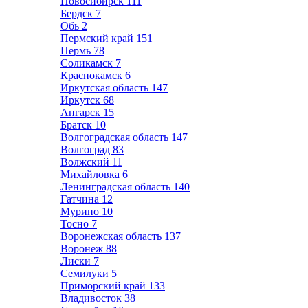
Новосибирск
111
Бердск
7
Обь
2
Пермский край
151
Пермь
78
Соликамск
7
Краснокамск
6
Иркутская область
147
Иркутск
68
Ангарск
15
Братск
10
Волгоградская область
147
Волгоград
83
Волжский
11
Михайловка
6
Ленинградская область
140
Гатчина
12
Мурино
10
Тосно
7
Воронежская область
137
Воронеж
88
Лиски
7
Семилуки
5
Приморский край
133
Владивосток
38