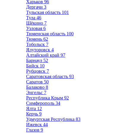
Харьков
96
Дергачи
3
Тульская область
101
Тула
46
Щёкино
7
Узловая
6
Тюменская область
100
Тюмень
62
Тобольск
7
Ялуторовск
4
Алтайский край
97
Барнаул
52
Бийск
10
Рубцовск
7
Саратовская область
93
Саратов
50
Балаково
8
Энгельс
7
Республика Крым
92
Симферополь
34
Ялта
12
Керчь
9
Удмуртская Республика
83
Ижевск
44
Глазов
9