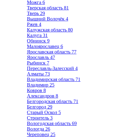
Можга
6
Тверская область
81
Тверь
29
Вышний Волочёк
4
Ржев
4
Калужская область
80
Калуга
31
Обнинск
9
Малоярославец
6
Ярославская область
77
Ярославль
47
Рыбинск
7
Переславль-Залесский
4
Алматы
73
Владимирская область
71
Владимир
25
Ковров
8
Александров
8
Белгородская область
71
Белгород
29
Старый Оскол
5
Строитель
3
Вологодская область
69
Вологда
26
Череповец
25