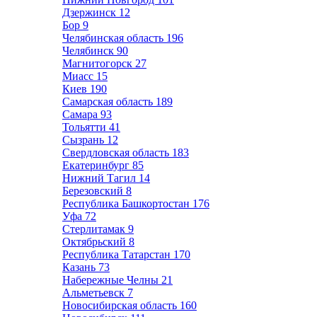
Дзержинск
12
Бор
9
Челябинская область
196
Челябинск
90
Магнитогорск
27
Миасс
15
Киев
190
Самарская область
189
Самара
93
Тольятти
41
Сызрань
12
Свердловская область
183
Екатеринбург
85
Нижний Тагил
14
Березовский
8
Республика Башкортостан
176
Уфа
72
Стерлитамак
9
Октябрьский
8
Республика Татарстан
170
Казань
73
Набережные Челны
21
Альметьевск
7
Новосибирская область
160