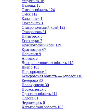
Уссурийск
16
Находка
13
Омская область
124
Омск
112
Калачинск
1
Тюкалинск
1
Ставропольский край
122
Ставрополь
31
Пятигорск
8
Ессентуки
7
Красноярский край
119
Красноярск
67
Норильск
9
Ачинск
6
Днепропетровская область
118
Днепр
103
Подгородное
1
Кемеровская область — Кузбасс
116
Кемерово
30
Новокузнецк
30
Прокопьевск
8
Одесская область
111
Одесса
81
Черноморск
6
Харьковская область
103