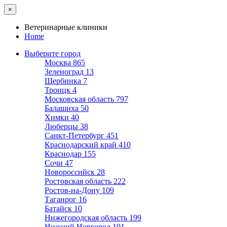
×
Ветеринарные клиники
Home
Выберите город
Москва
865
Зеленоград
13
Щербинка
7
Троицк
4
Московская область
797
Балашиха
50
Химки
40
Люберцы
38
Санкт-Петербург
451
Краснодарский край
410
Краснодар
155
Сочи
47
Новороссийск
28
Ростовская область
222
Ростов-на-Дону
109
Таганрог
16
Батайск
10
Нижегородская область
199
Нижний Новгород
101