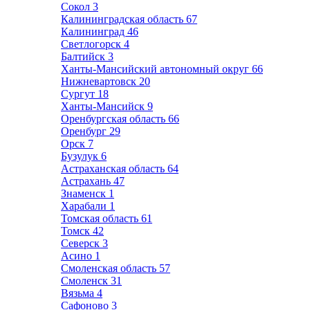
Сокол
3
Калининградская область
67
Калининград
46
Светлогорск
4
Балтийск
3
Ханты-Мансийский автономный округ
66
Нижневартовск
20
Сургут
18
Ханты-Мансийск
9
Оренбургская область
66
Оренбург
29
Орск
7
Бузулук
6
Астраханская область
64
Астрахань
47
Знаменск
1
Харабали
1
Томская область
61
Томск
42
Северск
3
Асино
1
Смоленская область
57
Смоленск
31
Вязьма
4
Сафоново
3