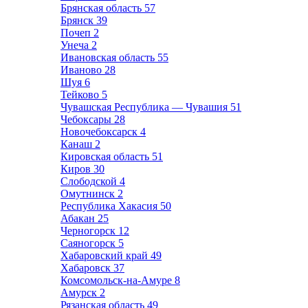
Брянская область
57
Брянск
39
Почеп
2
Унеча
2
Ивановская область
55
Иваново
28
Шуя
6
Тейково
5
Чувашская Республика — Чувашия
51
Чебоксары
28
Новочебоксарск
4
Канаш
2
Кировская область
51
Киров
30
Слободской
4
Омутнинск
2
Республика Хакасия
50
Абакан
25
Черногорск
12
Саяногорск
5
Хабаровский край
49
Хабаровск
37
Комсомольск-на-Амуре
8
Амурск
2
Рязанская область
49