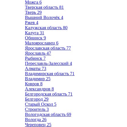
Можга
6
Тверская область
81
Тверь
29
Вышний Волочёк
4
Ржев
4
Калужская область
80
Калуга
31
Обнинск
9
Малоярославец
6
Ярославская область
77
Ярославль
47
Рыбинск
7
Переславль-Залесский
4
Алматы
73
Владимирская область
71
Владимир
25
Ковров
8
Александров
8
Белгородская область
71
Белгород
29
Старый Оскол
5
Строитель
3
Вологодская область
69
Вологда
26
Череповец
25