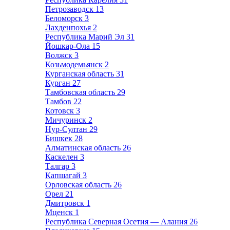
Петрозаводск
13
Беломорск
3
Лахденпохья
2
Республика Марий Эл
31
Йошкар-Ола
15
Волжск
3
Козьмодемьянск
2
Курганская область
31
Курган
27
Тамбовская область
29
Тамбов
22
Котовск
3
Мичуринск
2
Нур-Султан
29
Бишкек
28
Алматинская область
26
Каскелен
3
Талгар
3
Капшагай
3
Орловская область
26
Орел
21
Дмитровск
1
Мценск
1
Республика Северная Осетия — Алания
26