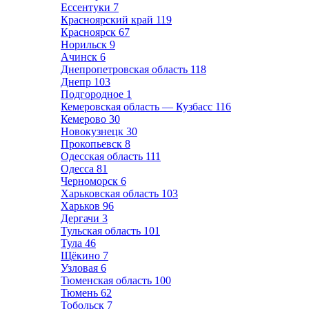
Ессентуки
7
Красноярский край
119
Красноярск
67
Норильск
9
Ачинск
6
Днепропетровская область
118
Днепр
103
Подгородное
1
Кемеровская область — Кузбасс
116
Кемерово
30
Новокузнецк
30
Прокопьевск
8
Одесская область
111
Одесса
81
Черноморск
6
Харьковская область
103
Харьков
96
Дергачи
3
Тульская область
101
Тула
46
Щёкино
7
Узловая
6
Тюменская область
100
Тюмень
62
Тобольск
7