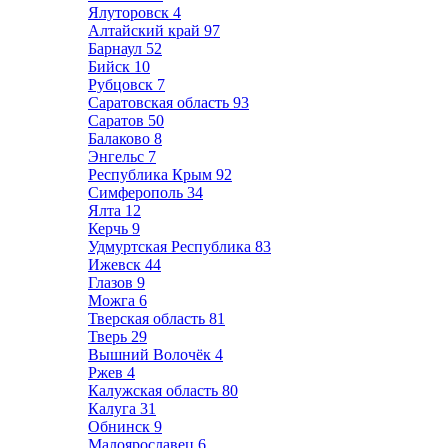
Ялуторовск
4
Алтайский край
97
Барнаул
52
Бийск
10
Рубцовск
7
Саратовская область
93
Саратов
50
Балаково
8
Энгельс
7
Республика Крым
92
Симферополь
34
Ялта
12
Керчь
9
Удмуртская Республика
83
Ижевск
44
Глазов
9
Можга
6
Тверская область
81
Тверь
29
Вышний Волочёк
4
Ржев
4
Калужская область
80
Калуга
31
Обнинск
9
Малоярославец
6