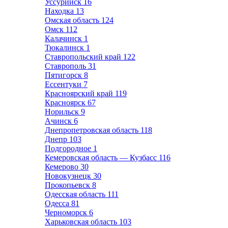
Уссурийск
16
Находка
13
Омская область
124
Омск
112
Калачинск
1
Тюкалинск
1
Ставропольский край
122
Ставрополь
31
Пятигорск
8
Ессентуки
7
Красноярский край
119
Красноярск
67
Норильск
9
Ачинск
6
Днепропетровская область
118
Днепр
103
Подгородное
1
Кемеровская область — Кузбасс
116
Кемерово
30
Новокузнецк
30
Прокопьевск
8
Одесская область
111
Одесса
81
Черноморск
6
Харьковская область
103