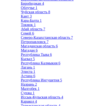
Биробиджан
4
Облучье
1
Чуйская область
8
Кант
3
Кара-Балта
1
Токмок
1
Абай область
7
Семей
6
Северо-Казахстанская область
7
Петропавловск
7
Магаданская область
6
Магадан
6
Республика Тыва
6
Кызыл
5
Республика Калмыкия
6
Лагань
1
Элиста
1
Астана
6
Республика Ингушетия
5
Назрань
2
Малгобек
1
Сунжа
1
Иссык-Кульская область
4
Каракол
4
Туркестанская область
4