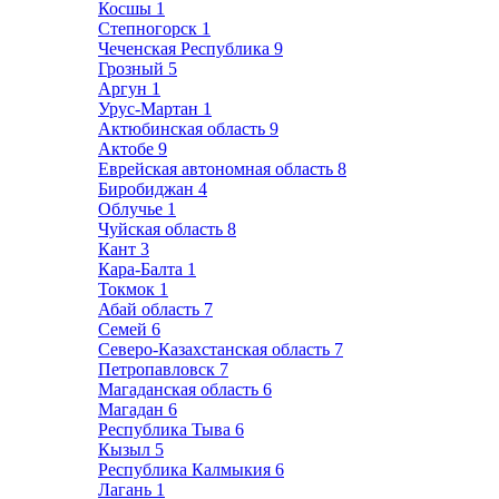
Косшы
1
Степногорск
1
Чеченская Республика
9
Грозный
5
Аргун
1
Урус-Мартан
1
Актюбинская область
9
Актобе
9
Еврейская автономная область
8
Биробиджан
4
Облучье
1
Чуйская область
8
Кант
3
Кара-Балта
1
Токмок
1
Абай область
7
Семей
6
Северо-Казахстанская область
7
Петропавловск
7
Магаданская область
6
Магадан
6
Республика Тыва
6
Кызыл
5
Республика Калмыкия
6
Лагань
1