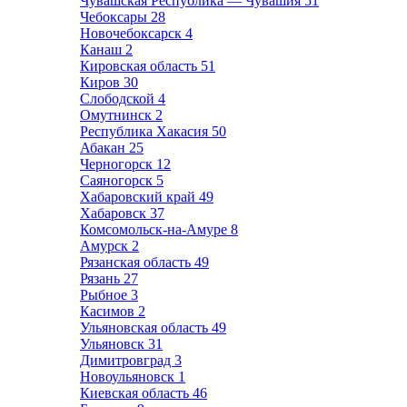
Чувашская Республика — Чувашия
51
Чебоксары
28
Новочебоксарск
4
Канаш
2
Кировская область
51
Киров
30
Слободской
4
Омутнинск
2
Республика Хакасия
50
Абакан
25
Черногорск
12
Саяногорск
5
Хабаровский край
49
Хабаровск
37
Комсомольск-на-Амуре
8
Амурск
2
Рязанская область
49
Рязань
27
Рыбное
3
Касимов
2
Ульяновская область
49
Ульяновск
31
Димитровград
3
Новоульяновск
1
Киевская область
46