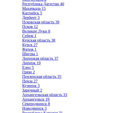
Республика Дагестан
40
Махачкала
15
Каспийск
5
Дербент
3
Псковская область
39
Псков
12
Великие Луки
8
Себеж
1
Курская область
38
Курск
27
Фатеж
1
Щигры
1
Липецкая область
37
Липецк
19
Елец
5
Грязи
2
Пензенская область
35
Пенза
27
Кузнецк
3
Заречный
2
Архангельская область
33
Архангельск
19
Северодвинск
8
Новодвинск
3
Республика Карелия
31