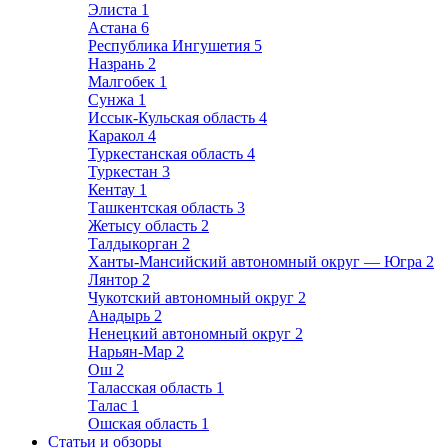
Элиста
1
Астана
6
Республика Ингушетия
5
Назрань
2
Малгобек
1
Сунжа
1
Иссык-Кульская область
4
Каракол
4
Туркестанская область
4
Туркестан
3
Кентау
1
Ташкентская область
3
Жетысу область
2
Талдыкорган
2
Ханты-Мансийский автономный округ — Югра
2
Лянтор
2
Чукотский автономный округ
2
Анадырь
2
Ненецкий автономный округ
2
Нарьян-Мар
2
Ош
2
Таласская область
1
Талас
1
Ошская область
1
Статьи и обзоры