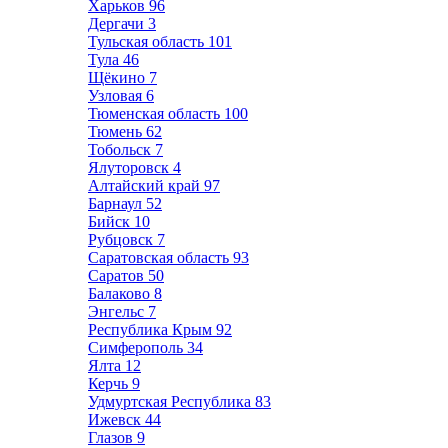
Харьков
96
Дергачи
3
Тульская область
101
Тула
46
Щёкино
7
Узловая
6
Тюменская область
100
Тюмень
62
Тобольск
7
Ялуторовск
4
Алтайский край
97
Барнаул
52
Бийск
10
Рубцовск
7
Саратовская область
93
Саратов
50
Балаково
8
Энгельс
7
Республика Крым
92
Симферополь
34
Ялта
12
Керчь
9
Удмуртская Республика
83
Ижевск
44
Глазов
9