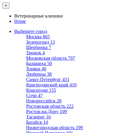
×
Ветеринарные клиники
Home
Выберите город
Москва
865
Зеленоград
13
Щербинка
7
Троицк
4
Московская область
797
Балашиха
50
Химки
40
Люберцы
38
Санкт-Петербург
451
Краснодарский край
410
Краснодар
155
Сочи
47
Новороссийск
28
Ростовская область
222
Ростов-на-Дону
109
Таганрог
16
Батайск
10
Нижегородская область
199
Нижний Новгород
101