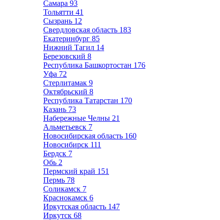
Самара
93
Тольятти
41
Сызрань
12
Свердловская область
183
Екатеринбург
85
Нижний Тагил
14
Березовский
8
Республика Башкортостан
176
Уфа
72
Стерлитамак
9
Октябрьский
8
Республика Татарстан
170
Казань
73
Набережные Челны
21
Альметьевск
7
Новосибирская область
160
Новосибирск
111
Бердск
7
Обь
2
Пермский край
151
Пермь
78
Соликамск
7
Краснокамск
6
Иркутская область
147
Иркутск
68