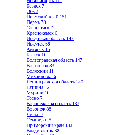
Новосибирск
111
Бердск
7
Обь
2
Пермский край
151
Пермь
78
Соликамск
7
Краснокамск
6
Иркутская область
147
Иркутск
68
Ангарск
15
Братск
10
Волгоградская область
147
Волгоград
83
Волжский
11
Михайловка
6
Ленинградская область
140
Гатчина
12
Мурино
10
Тосно
7
Воронежская область
137
Воронеж
88
Лиски
7
Семилуки
5
Приморский край
133
Владивосток
38