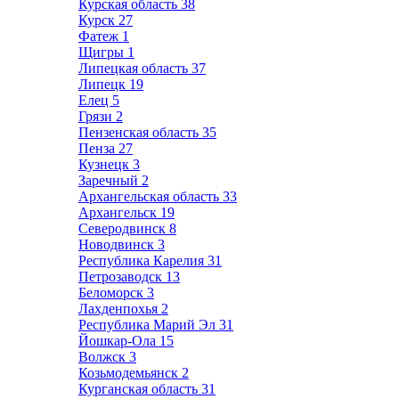
Курская область
38
Курск
27
Фатеж
1
Щигры
1
Липецкая область
37
Липецк
19
Елец
5
Грязи
2
Пензенская область
35
Пенза
27
Кузнецк
3
Заречный
2
Архангельская область
33
Архангельск
19
Северодвинск
8
Новодвинск
3
Республика Карелия
31
Петрозаводск
13
Беломорск
3
Лахденпохья
2
Республика Марий Эл
31
Йошкар-Ола
15
Волжск
3
Козьмодемьянск
2
Курганская область
31