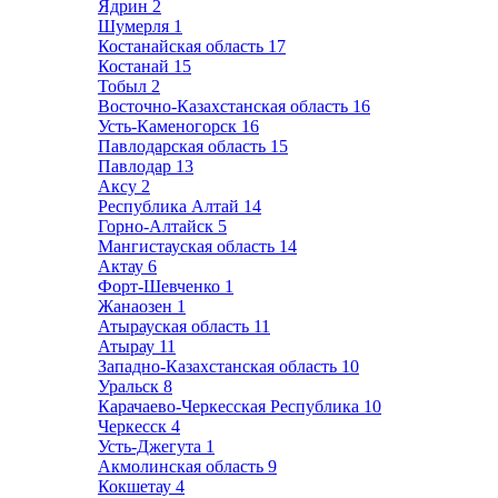
Ядрин
2
Шумерля
1
Костанайская область
17
Костанай
15
Тобыл
2
Восточно-Казахстанская область
16
Усть-Каменогорск
16
Павлодарская область
15
Павлодар
13
Аксу
2
Республика Алтай
14
Горно-Алтайск
5
Мангистауская область
14
Актау
6
Форт-Шевченко
1
Жанаозен
1
Атырауская область
11
Атырау
11
Западно-Казахстанская область
10
Уральск
8
Карачаево-Черкесская Республика
10
Черкесск
4
Усть-Джегута
1
Акмолинская область
9
Кокшетау
4