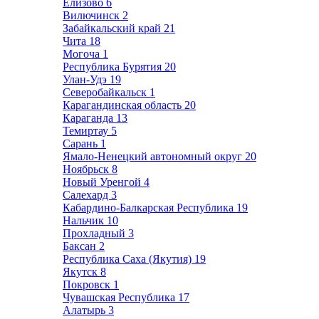
Елизово
6
Вилючинск
2
Забайкальский край
21
Чита
18
Могоча
1
Республика Бурятия
20
Улан-Удэ
19
Северобайкальск
1
Карагандинская область
20
Караганда
13
Темиртау
5
Сарань
1
Ямало-Ненецкий автономный округ
20
Ноябрьск
8
Новый Уренгой
4
Салехард
3
Кабардино-Балкарская Республика
19
Нальчик
10
Прохладный
3
Баксан
2
Республика Саха (Якутия)
19
Якутск
8
Покровск
1
Чувашская Республика
17
Алатырь
3