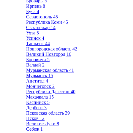
Бровары
9
Ирпень
8
Буча
4
Севастополь
45
Республика Коми
45
Сыктывкар
14
Ухта
5
Усинск
4
Ташкент
44
Новгородская область
42
Великий Новгород
16
Боровичи
5
Валдай
2
Мурманская область
41
Мурманск
15
Апатиты
4
Мончегорск
2
Республика Дагестан
40
Махачкала
15
Каспийск
5
Дербент
3
Псковская область
39
Псков
12
Великие Луки
8
Себеж
1