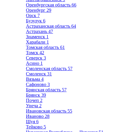
Оренбургская область
66
Оренбург
29
Орск
7
Бузулук
6
Астраханская область
64
Астрахань
47
Знаменск
1
Харабали
1
Томская область
61
Томск
42
Северск
3
Асино
1
Смоленская область
57
Смоленск
31
Вязьма
4
Сафоново
3
Брянская область
57
Брянск
39
Почеп
2
Унеча
2
Ивановская область
55
Иваново
28
Шуя
6
Тейково
5