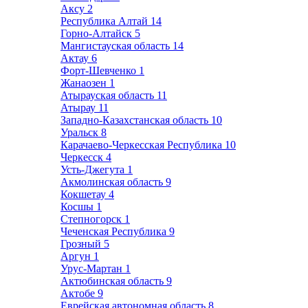
Аксу
2
Республика Алтай
14
Горно-Алтайск
5
Мангистауская область
14
Актау
6
Форт-Шевченко
1
Жанаозен
1
Атырауская область
11
Атырау
11
Западно-Казахстанская область
10
Уральск
8
Карачаево-Черкесская Республика
10
Черкесск
4
Усть-Джегута
1
Акмолинская область
9
Кокшетау
4
Косшы
1
Степногорск
1
Чеченская Республика
9
Грозный
5
Аргун
1
Урус-Мартан
1
Актюбинская область
9
Актобе
9
Еврейская автономная область
8