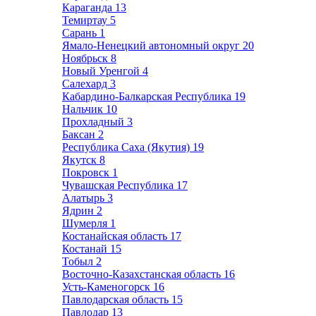
Караганда
13
Темиртау
5
Сарань
1
Ямало-Ненецкий автономный округ
20
Ноябрьск
8
Новый Уренгой
4
Салехард
3
Кабардино-Балкарская Республика
19
Нальчик
10
Прохладный
3
Баксан
2
Республика Саха (Якутия)
19
Якутск
8
Покровск
1
Чувашская Республика
17
Алатырь
3
Ядрин
2
Шумерля
1
Костанайская область
17
Костанай
15
Тобыл
2
Восточно-Казахстанская область
16
Усть-Каменогорск
16
Павлодарская область
15
Павлодар
13