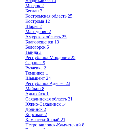
Владикавказ
15
Моздок
2
Беслан
2
Костромская область
25
Кострома
12
Шарья
2
Мантурово
2
Амурская область
25
Благовещенск
13
Белогорск
5
Тында
3
Республика Мордовия
25
Саранск
9
Рузаевка
2
Темников
1
Шымкент
24
Республика Адыгея
23
Майкоп
8
Адыгейск
1
Сахалинская область
21
Южно-Сахалинск
14
Долинск
2
Корсаков
2
Камчатский край
21
Петропавловск-Камчатский
8