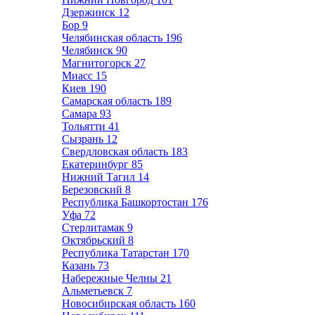
Дзержинск
12
Бор
9
Челябинская область
196
Челябинск
90
Магнитогорск
27
Миасс
15
Киев
190
Самарская область
189
Самара
93
Тольятти
41
Сызрань
12
Свердловская область
183
Екатеринбург
85
Нижний Тагил
14
Березовский
8
Республика Башкортостан
176
Уфа
72
Стерлитамак
9
Октябрьский
8
Республика Татарстан
170
Казань
73
Набережные Челны
21
Альметьевск
7
Новосибирская область
160