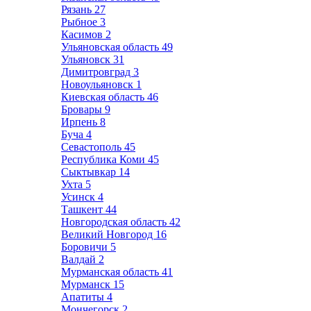
Рязань
27
Рыбное
3
Касимов
2
Ульяновская область
49
Ульяновск
31
Димитровград
3
Новоульяновск
1
Киевская область
46
Бровары
9
Ирпень
8
Буча
4
Севастополь
45
Республика Коми
45
Сыктывкар
14
Ухта
5
Усинск
4
Ташкент
44
Новгородская область
42
Великий Новгород
16
Боровичи
5
Валдай
2
Мурманская область
41
Мурманск
15
Апатиты
4
Мончегорск
2