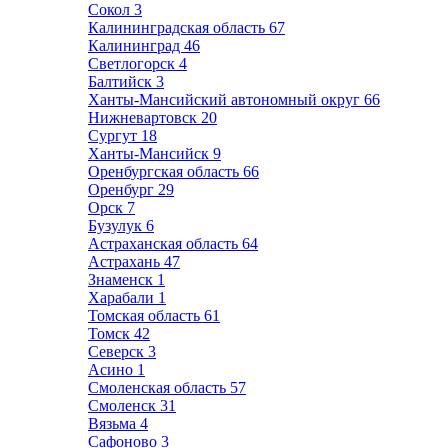
Сокол
3
Калининградская область
67
Калининград
46
Светлогорск
4
Балтийск
3
Ханты-Мансийский автономный округ
66
Нижневартовск
20
Сургут
18
Ханты-Мансийск
9
Оренбургская область
66
Оренбург
29
Орск
7
Бузулук
6
Астраханская область
64
Астрахань
47
Знаменск
1
Харабали
1
Томская область
61
Томск
42
Северск
3
Асино
1
Смоленская область
57
Смоленск
31
Вязьма
4
Сафоново
3