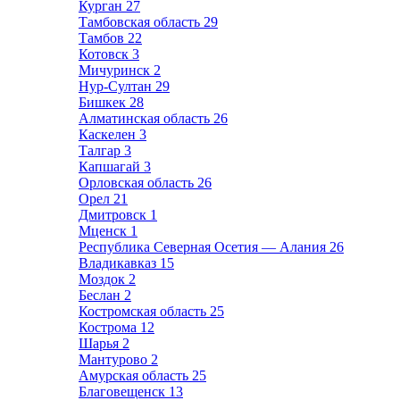
Курган
27
Тамбовская область
29
Тамбов
22
Котовск
3
Мичуринск
2
Нур-Султан
29
Бишкек
28
Алматинская область
26
Каскелен
3
Талгар
3
Капшагай
3
Орловская область
26
Орел
21
Дмитровск
1
Мценск
1
Республика Северная Осетия — Алания
26
Владикавказ
15
Моздок
2
Беслан
2
Костромская область
25
Кострома
12
Шарья
2
Мантурово
2
Амурская область
25
Благовещенск
13