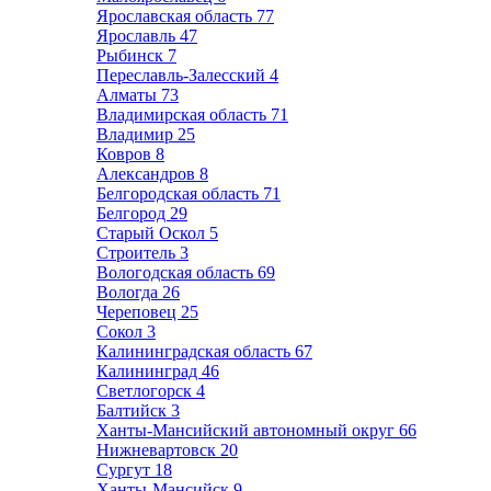
Ярославская область
77
Ярославль
47
Рыбинск
7
Переславль-Залесский
4
Алматы
73
Владимирская область
71
Владимир
25
Ковров
8
Александров
8
Белгородская область
71
Белгород
29
Старый Оскол
5
Строитель
3
Вологодская область
69
Вологда
26
Череповец
25
Сокол
3
Калининградская область
67
Калининград
46
Светлогорск
4
Балтийск
3
Ханты-Мансийский автономный округ
66
Нижневартовск
20
Сургут
18
Ханты-Мансийск
9