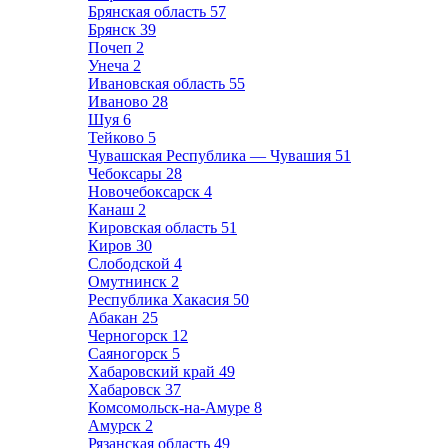
Брянская область
57
Брянск
39
Почеп
2
Унеча
2
Ивановская область
55
Иваново
28
Шуя
6
Тейково
5
Чувашская Республика — Чувашия
51
Чебоксары
28
Новочебоксарск
4
Канаш
2
Кировская область
51
Киров
30
Слободской
4
Омутнинск
2
Республика Хакасия
50
Абакан
25
Черногорск
12
Саяногорск
5
Хабаровский край
49
Хабаровск
37
Комсомольск-на-Амуре
8
Амурск
2
Рязанская область
49