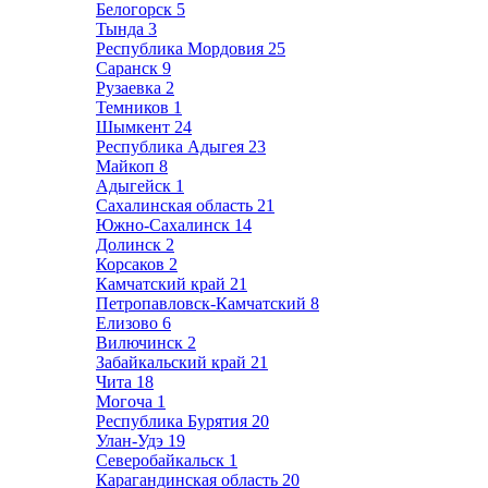
Белогорск
5
Тында
3
Республика Мордовия
25
Саранск
9
Рузаевка
2
Темников
1
Шымкент
24
Республика Адыгея
23
Майкоп
8
Адыгейск
1
Сахалинская область
21
Южно-Сахалинск
14
Долинск
2
Корсаков
2
Камчатский край
21
Петропавловск-Камчатский
8
Елизово
6
Вилючинск
2
Забайкальский край
21
Чита
18
Могоча
1
Республика Бурятия
20
Улан-Удэ
19
Северобайкальск
1
Карагандинская область
20