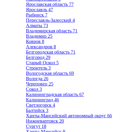
Ярославская область
77
Ярославль
47
Рыбинск
7
Переславль-Залесский
4
Алматы
73
Владимирская область
71
Владимир
25
Ковров
8
Александров
8
Белгородская область
71
Белгород
29
Старый Оскол
5
Строитель
3
Вологодская область
69
Вологда
26
Череповец
25
Сокол
3
Калининградская область
67
Калининград
46
Светлогорск
4
Балтийск
3
Ханты-Мансийский автономный округ
66
Нижневартовск
20
Сургут
18
Ханты-Мансийск
9