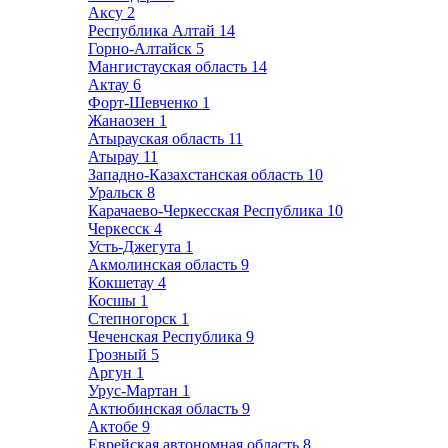
Аксу
2
Республика Алтай
14
Горно-Алтайск
5
Мангистауская область
14
Актау
6
Форт-Шевченко
1
Жанаозен
1
Атырауская область
11
Атырау
11
Западно-Казахстанская область
10
Уральск
8
Карачаево-Черкесская Республика
10
Черкесск
4
Усть-Джегута
1
Акмолинская область
9
Кокшетау
4
Косшы
1
Степногорск
1
Чеченская Республика
9
Грозный
5
Аргун
1
Урус-Мартан
1
Актюбинская область
9
Актобе
9
Еврейская автономная область
8