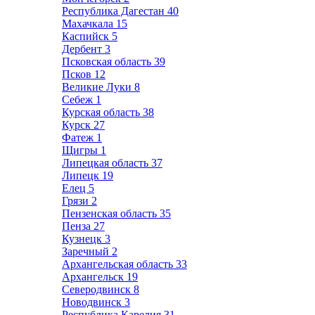
Республика Дагестан
40
Махачкала
15
Каспийск
5
Дербент
3
Псковская область
39
Псков
12
Великие Луки
8
Себеж
1
Курская область
38
Курск
27
Фатеж
1
Щигры
1
Липецкая область
37
Липецк
19
Елец
5
Грязи
2
Пензенская область
35
Пенза
27
Кузнецк
3
Заречный
2
Архангельская область
33
Архангельск
19
Северодвинск
8
Новодвинск
3
Республика Карелия
31