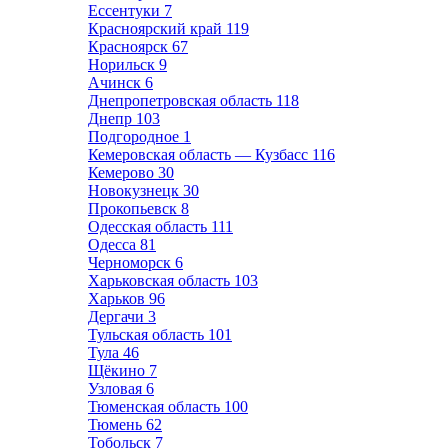
Ессентуки
7
Красноярский край
119
Красноярск
67
Норильск
9
Ачинск
6
Днепропетровская область
118
Днепр
103
Подгородное
1
Кемеровская область — Кузбасс
116
Кемерово
30
Новокузнецк
30
Прокопьевск
8
Одесская область
111
Одесса
81
Черноморск
6
Харьковская область
103
Харьков
96
Дергачи
3
Тульская область
101
Тула
46
Щёкино
7
Узловая
6
Тюменская область
100
Тюмень
62
Тобольск
7