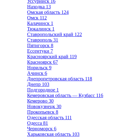
Уссурийск
16
Находка
13
Омская область
124
Омск
112
Калачинск
1
Тюкалинск
1
Ставропольский край
122
Ставрополь
31
Пятигорск
8
Ессентуки
7
Красноярский край
119
Красноярск
67
Норильск
9
Ачинск
6
Днепропетровская область
118
Днепр
103
Подгородное
1
Кемеровская область — Кузбасс
116
Кемерово
30
Новокузнецк
30
Прокопьевск
8
Одесская область
111
Одесса
81
Черноморск
6
Харьковская область
103