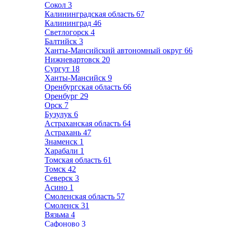
Сокол
3
Калининградская область
67
Калининград
46
Светлогорск
4
Балтийск
3
Ханты-Мансийский автономный округ
66
Нижневартовск
20
Сургут
18
Ханты-Мансийск
9
Оренбургская область
66
Оренбург
29
Орск
7
Бузулук
6
Астраханская область
64
Астрахань
47
Знаменск
1
Харабали
1
Томская область
61
Томск
42
Северск
3
Асино
1
Смоленская область
57
Смоленск
31
Вязьма
4
Сафоново
3