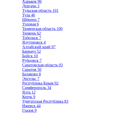
Харьков
96
Дергачи
3
Тульская область
101
Тула
46
Щёкино
7
Узловая
6
Тюменская область
100
Тюмень
62
Тобольск
7
Ялуторовск
4
Алтайский край
97
Барнаул
52
Бийск
10
Рубцовск
7
Саратовская область
93
Саратов
50
Балаково
8
Энгельс
7
Республика Крым
92
Симферополь
34
Ялта
12
Керчь
9
Удмуртская Республика
83
Ижевск
44
Глазов
9