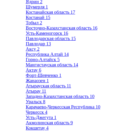
Ядрин
2
Шумерля
1
Костанайская область
17
Костанай
15
Тобыл
2
Восточно-Казахстанская область
16
Усть-Каменогорск
16
Павлодарская область
15
Павлодар
13
Аксу
2
Республика Алтай
14
Горно-Алтайск
5
Мангистауская область
14
Актау
6
Форт-Шевченко
1
Жанаозен
1
Атырауская область
11
Атырау
11
Западно-Казахстанская область
10
Уральск
8
Карачаево-Черкесская Республика
10
Черкесск
4
Усть-Джегута
1
Акмолинская область
9
Кокшетау
4