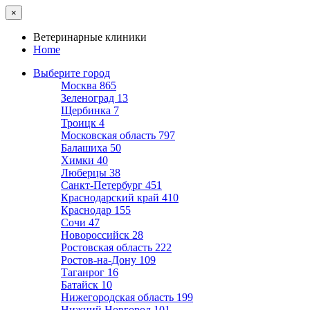
×
Ветеринарные клиники
Home
Выберите город
Москва
865
Зеленоград
13
Щербинка
7
Троицк
4
Московская область
797
Балашиха
50
Химки
40
Люберцы
38
Санкт-Петербург
451
Краснодарский край
410
Краснодар
155
Сочи
47
Новороссийск
28
Ростовская область
222
Ростов-на-Дону
109
Таганрог
16
Батайск
10
Нижегородская область
199
Нижний Новгород
101