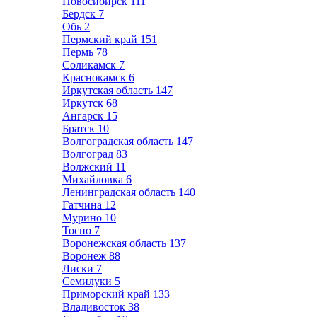
Новосибирск
111
Бердск
7
Обь
2
Пермский край
151
Пермь
78
Соликамск
7
Краснокамск
6
Иркутская область
147
Иркутск
68
Ангарск
15
Братск
10
Волгоградская область
147
Волгоград
83
Волжский
11
Михайловка
6
Ленинградская область
140
Гатчина
12
Мурино
10
Тосно
7
Воронежская область
137
Воронеж
88
Лиски
7
Семилуки
5
Приморский край
133
Владивосток
38