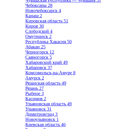
Чувашская Республика — Чувашия
51
Чебоксары
28
Новочебоксарск
4
Канаш
2
Кировская область
51
Киров
30
Слободской
4
Омутнинск
2
Республика Хакасия
50
Абакан
25
Черногорск
12
Саяногорск
5
Хабаровский край
49
Хабаровск
37
Комсомольск-на-Амуре
8
Амурск
2
Рязанская область
49
Рязань
27
Рыбное
3
Касимов
2
Ульяновская область
49
Ульяновск
31
Димитровград
3
Новоульяновск
1
Киевская область
46