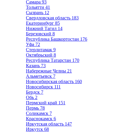
Самара
93
Тольятти
41
Сызрань
12
Свердловская область
183
Екатеринбург
85
Нижний Тагил
14
Березовский
8
Республика Башкортостан
176
Уфа
72
Стерлитамак
9
Октябрьский
8
Республика Татарстан
170
Казань
73
Набережные Челны
21
Альметьевск
7
Новосибирская область
160
Новосибирск
111
Бердск
7
Обь
2
Пермский край
151
Пермь
78
Соликамск
7
Краснокамск
6
Иркутская область
147
Иркутск
68