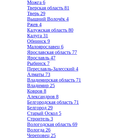
Можга
6
Тверская область
81
Тверь
29
Вышний Волочёк
4
Ржев
4
Калужская область
80
Калуга
31
Обнинск
9
Малоярославец
6
Ярославская область
77
Ярославль
47
Рыбинск
7
Переславль-Залесский
4
Алматы
73
Владимирская область
71
Владимир
25
Ковров
8
Александров
8
Белгородская область
71
Белгород
29
Старый Оскол
5
Строитель
3
Вологодская область
69
Вологда
26
Череповец
25