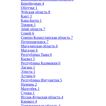
Биробиджан
4
Облучье
1
Чуйская область
8
Кант
3
Кара-Балта
1
Токмок
1
Абай область
7
Семей
6
Северо-Казахстанская область
7
Петропавловск
7
Магаданская область
6
Магадан
6
Республика Тыва
6
Кызыл
5
Республика Калмыкия
6
Лагань
1
Элиста
1
Астана
6
Республика Ингушетия
5
Назрань
2
Малгобек
1
Сунжа
1
Иссык-Кульская область
4
Каракол
4
Туркестанская область
4