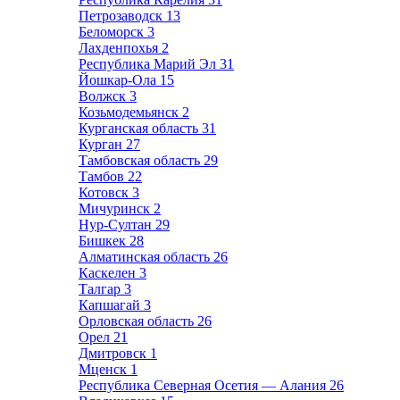
Петрозаводск
13
Беломорск
3
Лахденпохья
2
Республика Марий Эл
31
Йошкар-Ола
15
Волжск
3
Козьмодемьянск
2
Курганская область
31
Курган
27
Тамбовская область
29
Тамбов
22
Котовск
3
Мичуринск
2
Нур-Султан
29
Бишкек
28
Алматинская область
26
Каскелен
3
Талгар
3
Капшагай
3
Орловская область
26
Орел
21
Дмитровск
1
Мценск
1
Республика Северная Осетия — Алания
26