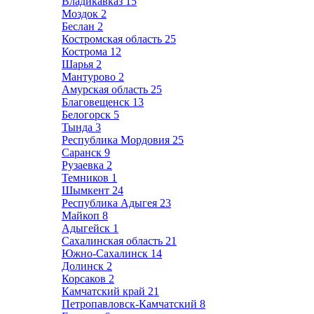
Владикавказ
15
Моздок
2
Беслан
2
Костромская область
25
Кострома
12
Шарья
2
Мантурово
2
Амурская область
25
Благовещенск
13
Белогорск
5
Тында
3
Республика Мордовия
25
Саранск
9
Рузаевка
2
Темников
1
Шымкент
24
Республика Адыгея
23
Майкоп
8
Адыгейск
1
Сахалинская область
21
Южно-Сахалинск
14
Долинск
2
Корсаков
2
Камчатский край
21
Петропавловск-Камчатский
8