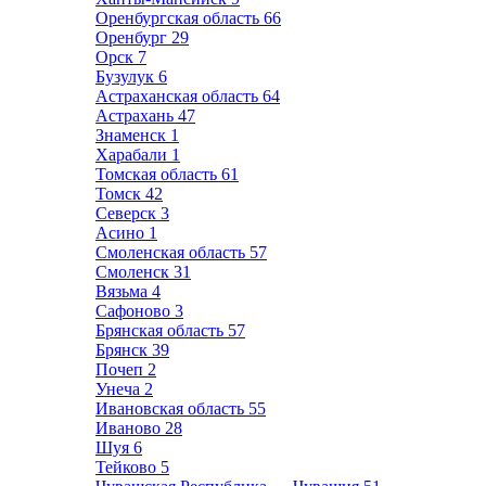
Оренбургская область
66
Оренбург
29
Орск
7
Бузулук
6
Астраханская область
64
Астрахань
47
Знаменск
1
Харабали
1
Томская область
61
Томск
42
Северск
3
Асино
1
Смоленская область
57
Смоленск
31
Вязьма
4
Сафоново
3
Брянская область
57
Брянск
39
Почеп
2
Унеча
2
Ивановская область
55
Иваново
28
Шуя
6
Тейково
5