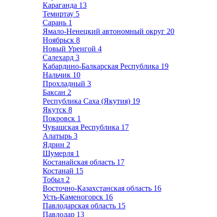
Караганда
13
Темиртау
5
Сарань
1
Ямало-Ненецкий автономный округ
20
Ноябрьск
8
Новый Уренгой
4
Салехард
3
Кабардино-Балкарская Республика
19
Нальчик
10
Прохладный
3
Баксан
2
Республика Саха (Якутия)
19
Якутск
8
Покровск
1
Чувашская Республика
17
Алатырь
3
Ядрин
2
Шумерля
1
Костанайская область
17
Костанай
15
Тобыл
2
Восточно-Казахстанская область
16
Усть-Каменогорск
16
Павлодарская область
15
Павлодар
13