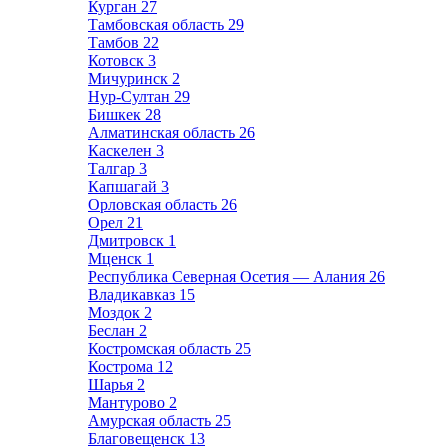
Курган
27
Тамбовская область
29
Тамбов
22
Котовск
3
Мичуринск
2
Нур-Султан
29
Бишкек
28
Алматинская область
26
Каскелен
3
Талгар
3
Капшагай
3
Орловская область
26
Орел
21
Дмитровск
1
Мценск
1
Республика Северная Осетия — Алания
26
Владикавказ
15
Моздок
2
Беслан
2
Костромская область
25
Кострома
12
Шарья
2
Мантурово
2
Амурская область
25
Благовещенск
13