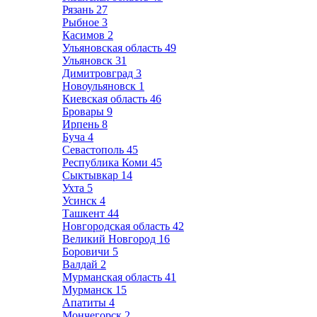
Рязань
27
Рыбное
3
Касимов
2
Ульяновская область
49
Ульяновск
31
Димитровград
3
Новоульяновск
1
Киевская область
46
Бровары
9
Ирпень
8
Буча
4
Севастополь
45
Республика Коми
45
Сыктывкар
14
Ухта
5
Усинск
4
Ташкент
44
Новгородская область
42
Великий Новгород
16
Боровичи
5
Валдай
2
Мурманская область
41
Мурманск
15
Апатиты
4
Мончегорск
2