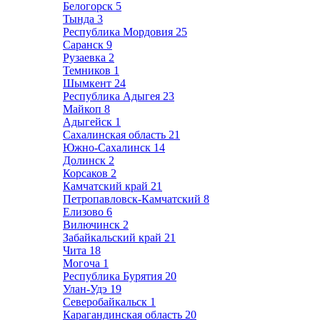
Белогорск
5
Тында
3
Республика Мордовия
25
Саранск
9
Рузаевка
2
Темников
1
Шымкент
24
Республика Адыгея
23
Майкоп
8
Адыгейск
1
Сахалинская область
21
Южно-Сахалинск
14
Долинск
2
Корсаков
2
Камчатский край
21
Петропавловск-Камчатский
8
Елизово
6
Вилючинск
2
Забайкальский край
21
Чита
18
Могоча
1
Республика Бурятия
20
Улан-Удэ
19
Северобайкальск
1
Карагандинская область
20