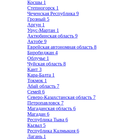
Косшы
1
Степногорск
1
Чеченская Республика
9
Грозный
5
Аргун
1
Урус-Мартан
1
Актюбинская область
9
Актобе
9
Еврейская автономная область
8
Биробиджан
4
Облучье
1
Чуйская область
8
Кант
3
Кара-Балта
1
Токмок
1
Абай область
7
Семей
6
Северо-Казахстанская область
7
Петропавловск
7
Магаданская область
6
Магадан
6
Республика Тыва
6
Кызыл
5
Республика Калмыкия
6
Лагань
1