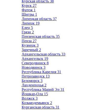
Курская область
38
Курск
27
Фатеж
1
Щигры
1
Липецкая область
37
Липецк
19
Елец
5
Грязи
2
Пензенская область
35
Пенза
27
Кузнецк
3
Заречный
2
Архангельская область
33
Архангельск
19
Северодвинск
8
Новодвинск
3
Республика Карелия
31
Петрозаводск
13
Беломорск
3
Лахденпохья
2
Республика Марий Эл
31
Йошкар-Ола
15
Волжск
3
Козьмодемьянск
2
Курганская область
31