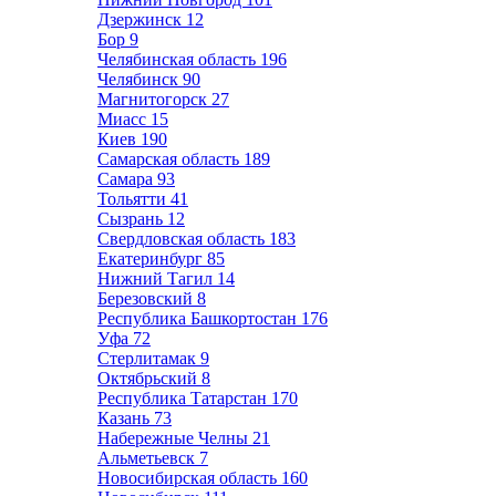
Дзержинск
12
Бор
9
Челябинская область
196
Челябинск
90
Магнитогорск
27
Миасс
15
Киев
190
Самарская область
189
Самара
93
Тольятти
41
Сызрань
12
Свердловская область
183
Екатеринбург
85
Нижний Тагил
14
Березовский
8
Республика Башкортостан
176
Уфа
72
Стерлитамак
9
Октябрьский
8
Республика Татарстан
170
Казань
73
Набережные Челны
21
Альметьевск
7
Новосибирская область
160