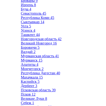
Бровары
9
Ирпень
8
Буча
4
Севастополь
45
Республика Коми
45
Сыктывкар
14
Ухта
5
Усинск
4
Ташкент
44
Новгородская область
42
Великий Новгород
16
Боровичи
5
Валдай
2
Мурманская область
41
Мурманск
15
Апатиты
4
Мончегорск
2
Республика Дагестан
40
Махачкала
15
Каспийск
5
Дербент
3
Псковская область
39
Псков
12
Великие Луки
8
Себеж
1