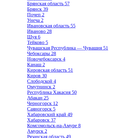
Брянская область
57
Брянск
39
Почеп
2
Унеча
2
Ивановская область
55
Иваново
28
Шуя
6
Тейково
5
Чувашская Республика — Чувашия
51
Чебоксары
28
Новочебоксарск
4
Канаш
2
Кировская область
51
Киров
30
Слободской
4
Омутнинск
2
Республика Хакасия
50
Абакан
25
Черногорск
12
Саяногорск
5
Хабаровский край
49
Хабаровск
37
Комсомольск-на-Амуре
8
Амурск
2
Рязанская область
49