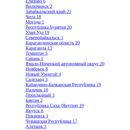
Елизово
6
Вилючинск
2
Забайкальский край
21
Чита
18
Могоча
1
Республика Бурятия
20
Улан-Удэ
19
Северобайкальск
1
Карагандинская область
20
Караганда
13
Темиртау
5
Сарань
1
Ямало-Ненецкий автономный округ
20
Ноябрьск
8
Новый Уренгой
4
Салехард
3
Кабардино-Балкарская Республика
19
Нальчик
10
Прохладный
3
Баксан
2
Республика Саха (Якутия)
19
Якутск
8
Покровск
1
Чувашская Республика
17
Алатырь
3