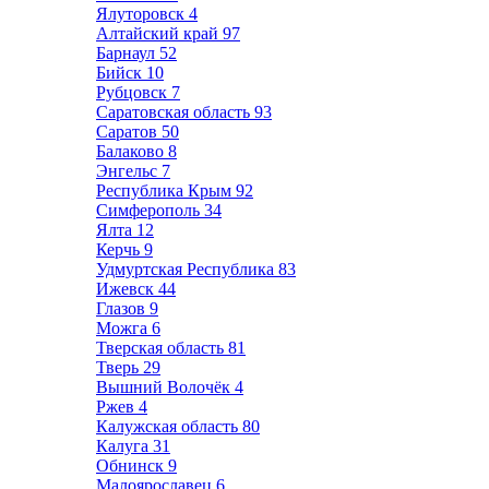
Ялуторовск
4
Алтайский край
97
Барнаул
52
Бийск
10
Рубцовск
7
Саратовская область
93
Саратов
50
Балаково
8
Энгельс
7
Республика Крым
92
Симферополь
34
Ялта
12
Керчь
9
Удмуртская Республика
83
Ижевск
44
Глазов
9
Можга
6
Тверская область
81
Тверь
29
Вышний Волочёк
4
Ржев
4
Калужская область
80
Калуга
31
Обнинск
9
Малоярославец
6