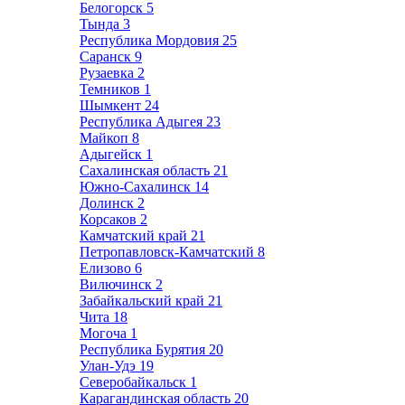
Белогорск
5
Тында
3
Республика Мордовия
25
Саранск
9
Рузаевка
2
Темников
1
Шымкент
24
Республика Адыгея
23
Майкоп
8
Адыгейск
1
Сахалинская область
21
Южно-Сахалинск
14
Долинск
2
Корсаков
2
Камчатский край
21
Петропавловск-Камчатский
8
Елизово
6
Вилючинск
2
Забайкальский край
21
Чита
18
Могоча
1
Республика Бурятия
20
Улан-Удэ
19
Северобайкальск
1
Карагандинская область
20