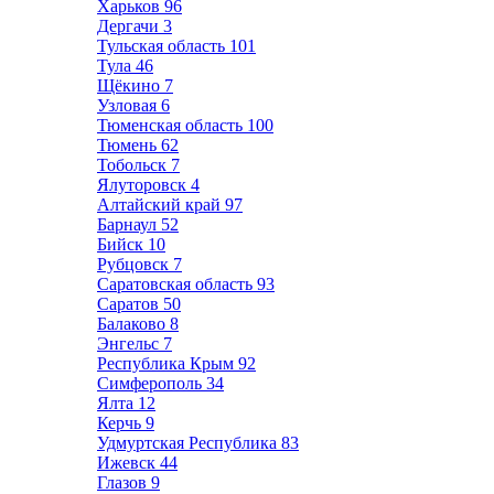
Харьков
96
Дергачи
3
Тульская область
101
Тула
46
Щёкино
7
Узловая
6
Тюменская область
100
Тюмень
62
Тобольск
7
Ялуторовск
4
Алтайский край
97
Барнаул
52
Бийск
10
Рубцовск
7
Саратовская область
93
Саратов
50
Балаково
8
Энгельс
7
Республика Крым
92
Симферополь
34
Ялта
12
Керчь
9
Удмуртская Республика
83
Ижевск
44
Глазов
9