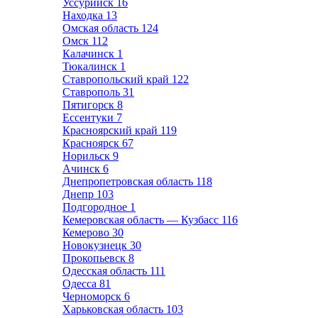
Уссурийск
16
Находка
13
Омская область
124
Омск
112
Калачинск
1
Тюкалинск
1
Ставропольский край
122
Ставрополь
31
Пятигорск
8
Ессентуки
7
Красноярский край
119
Красноярск
67
Норильск
9
Ачинск
6
Днепропетровская область
118
Днепр
103
Подгородное
1
Кемеровская область — Кузбасс
116
Кемерово
30
Новокузнецк
30
Прокопьевск
8
Одесская область
111
Одесса
81
Черноморск
6
Харьковская область
103