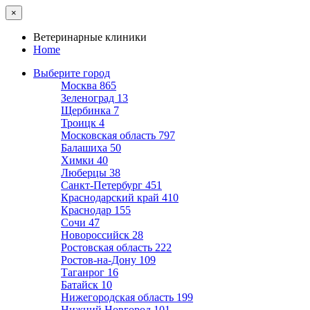
×
Ветеринарные клиники
Home
Выберите город
Москва
865
Зеленоград
13
Щербинка
7
Троицк
4
Московская область
797
Балашиха
50
Химки
40
Люберцы
38
Санкт-Петербург
451
Краснодарский край
410
Краснодар
155
Сочи
47
Новороссийск
28
Ростовская область
222
Ростов-на-Дону
109
Таганрог
16
Батайск
10
Нижегородская область
199
Нижний Новгород
101