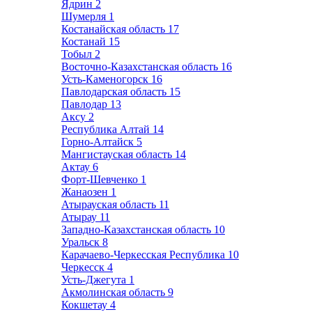
Ядрин
2
Шумерля
1
Костанайская область
17
Костанай
15
Тобыл
2
Восточно-Казахстанская область
16
Усть-Каменогорск
16
Павлодарская область
15
Павлодар
13
Аксу
2
Республика Алтай
14
Горно-Алтайск
5
Мангистауская область
14
Актау
6
Форт-Шевченко
1
Жанаозен
1
Атырауская область
11
Атырау
11
Западно-Казахстанская область
10
Уральск
8
Карачаево-Черкесская Республика
10
Черкесск
4
Усть-Джегута
1
Акмолинская область
9
Кокшетау
4