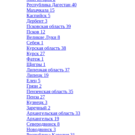
Республика Дагестан
40
Махачкала
15
Каспийск
5
Дербент
3
Псковская область
39
Псков
12
Великие Луки
8
Себеж
1
Курская область
38
Курск
27
Фатеж
1
Щигры
1
Липецкая область
37
Липецк
19
Елец
5
Грязи
2
Пензенская область
35
Пенза
27
Кузнецк
3
Заречный
2
Архангельская область
33
Архангельск
19
Северодвинск
8
Новодвинск
3
Республика Карелия
31