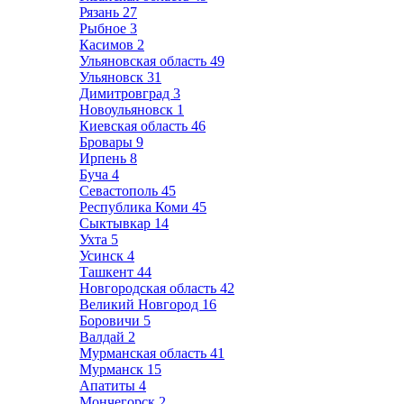
Рязань
27
Рыбное
3
Касимов
2
Ульяновская область
49
Ульяновск
31
Димитровград
3
Новоульяновск
1
Киевская область
46
Бровары
9
Ирпень
8
Буча
4
Севастополь
45
Республика Коми
45
Сыктывкар
14
Ухта
5
Усинск
4
Ташкент
44
Новгородская область
42
Великий Новгород
16
Боровичи
5
Валдай
2
Мурманская область
41
Мурманск
15
Апатиты
4
Мончегорск
2