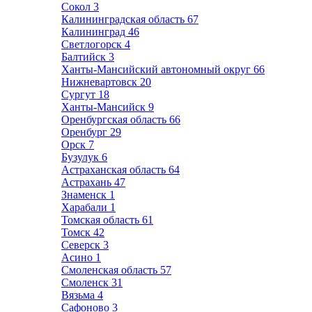
Сокол
3
Калининградская область
67
Калининград
46
Светлогорск
4
Балтийск
3
Ханты-Мансийский автономный округ
66
Нижневартовск
20
Сургут
18
Ханты-Мансийск
9
Оренбургская область
66
Оренбург
29
Орск
7
Бузулук
6
Астраханская область
64
Астрахань
47
Знаменск
1
Харабали
1
Томская область
61
Томск
42
Северск
3
Асино
1
Смоленская область
57
Смоленск
31
Вязьма
4
Сафоново
3