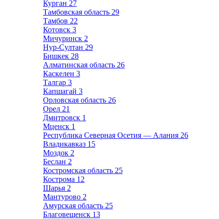
Курган
27
Тамбовская область
29
Тамбов
22
Котовск
3
Мичуринск
2
Нур-Султан
29
Бишкек
28
Алматинская область
26
Каскелен
3
Талгар
3
Капшагай
3
Орловская область
26
Орел
21
Дмитровск
1
Мценск
1
Республика Северная Осетия — Алания
26
Владикавказ
15
Моздок
2
Беслан
2
Костромская область
25
Кострома
12
Шарья
2
Мантурово
2
Амурская область
25
Благовещенск
13