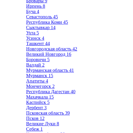
Бровары
9
Ирпень
8
Буча
4
Севастополь
45
Республика Коми
45
Сыктывкар
14
Ухта
5
Усинск
4
Ташкент
44
Новгородская область
42
Великий Новгород
16
Боровичи
5
Валдай
2
Мурманская область
41
Мурманск
15
Апатиты
4
Мончегорск
2
Республика Дагестан
40
Махачкала
15
Каспийск
5
Дербент
3
Псковская область
39
Псков
12
Великие Луки
8
Себеж
1