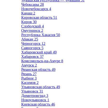
Чувашская Республика — Чувашия
51
Чебоксары
28
Новочебоксарск
4
Канаш
2
Кировская область
51
Киров
30
Слободской
4
Омутнинск
2
Республика Хакасия
50
Абакан
25
Черногорск
12
Саяногорск
5
Хабаровский край
49
Хабаровск
37
Комсомольск-на-Амуре
8
Амурск
2
Рязанская область
49
Рязань
27
Рыбное
3
Касимов
2
Ульяновская область
49
Ульяновск
31
Димитровград
3
Новоульяновск
1
Киевская область
46