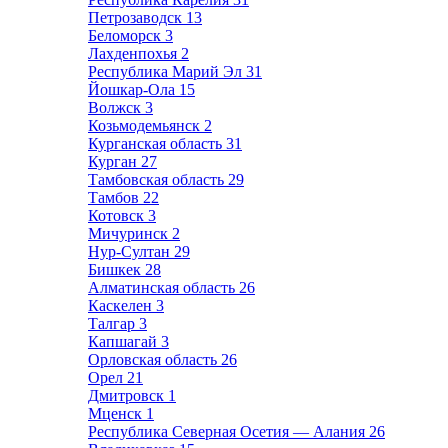
Петрозаводск
13
Беломорск
3
Лахденпохья
2
Республика Марий Эл
31
Йошкар-Ола
15
Волжск
3
Козьмодемьянск
2
Курганская область
31
Курган
27
Тамбовская область
29
Тамбов
22
Котовск
3
Мичуринск
2
Нур-Султан
29
Бишкек
28
Алматинская область
26
Каскелен
3
Талгар
3
Капшагай
3
Орловская область
26
Орел
21
Дмитровск
1
Мценск
1
Республика Северная Осетия — Алания
26