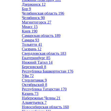
Дзержинск
12
Бор
9
Челябинская область
196
Челябинск
90
Магнитогорск
27
Миасс
15
Киев
190
Самарская область
189
Самара
93
Тольятти
41
Сызрань
12
Свердловская область
183
Екатеринбург
85
Нижний Тагил
14
Березовский
8
Республика Башкортостан
176
Уфа
72
Стерлитамак
9
Октябрьский
8
Республика Татарстан
170
Казань
73
Набережные Челны
21
Альметьевск
7
Новосибирская область
160