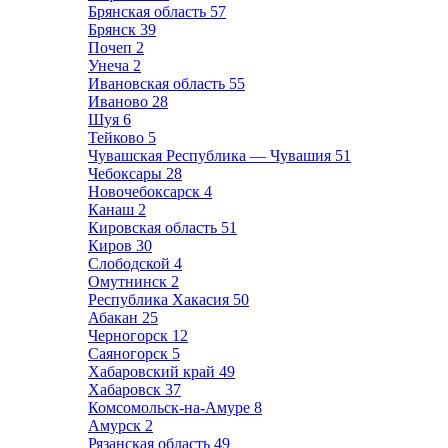
Брянская область
57
Брянск
39
Почеп
2
Унеча
2
Ивановская область
55
Иваново
28
Шуя
6
Тейково
5
Чувашская Республика — Чувашия
51
Чебоксары
28
Новочебоксарск
4
Канаш
2
Кировская область
51
Киров
30
Слободской
4
Омутнинск
2
Республика Хакасия
50
Абакан
25
Черногорск
12
Саяногорск
5
Хабаровский край
49
Хабаровск
37
Комсомольск-на-Амуре
8
Амурск
2
Рязанская область
49