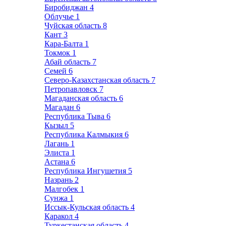
Биробиджан
4
Облучье
1
Чуйская область
8
Кант
3
Кара-Балта
1
Токмок
1
Абай область
7
Семей
6
Северо-Казахстанская область
7
Петропавловск
7
Магаданская область
6
Магадан
6
Республика Тыва
6
Кызыл
5
Республика Калмыкия
6
Лагань
1
Элиста
1
Астана
6
Республика Ингушетия
5
Назрань
2
Малгобек
1
Сунжа
1
Иссык-Кульская область
4
Каракол
4
Туркестанская область
4