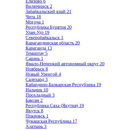
Елизово
6
Вилючинск
2
Забайкальский край
21
Чита
18
Могоча
1
Республика Бурятия
20
Улан-Удэ
19
Северобайкальск
1
Карагандинская область
20
Караганда
13
Темиртау
5
Сарань
1
Ямало-Ненецкий автономный округ
20
Ноябрьск
8
Новый Уренгой
4
Салехард
3
Кабардино-Балкарская Республика
19
Нальчик
10
Прохладный
3
Баксан
2
Республика Саха (Якутия)
19
Якутск
8
Покровск
1
Чувашская Республика
17
Алатырь
3