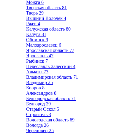
Можга
6
Тверская область
81
Тверь
29
Вышний Волочёк
4
Ржев
4
Калужская область
80
Калуга
31
Обнинск
9
Малоярославец
6
Ярославская область
77
Ярославль
47
Рыбинск
7
Переславль-Залесский
4
Алматы
73
Владимирская область
71
Владимир
25
Ковров
8
Александров
8
Белгородская область
71
Белгород
29
Старый Оскол
5
Строитель
3
Вологодская область
69
Вологда
26
Череповец
25