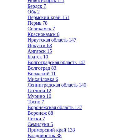
Новосибирск
111
Бердск
7
Обь
2
Пермский край
151
Пермь
78
Соликамск
7
Краснокамск
6
Иркутская область
147
Иркутск
68
Ангарск
15
Братск
10
Волгоградская область
147
Волгоград
83
Волжский
11
Михайловка
6
Ленинградская область
140
Гатчина
12
Мурино
10
Тосно
7
Воронежская область
137
Воронеж
88
Лиски
7
Семилуки
5
Приморский край
133
Владивосток
38