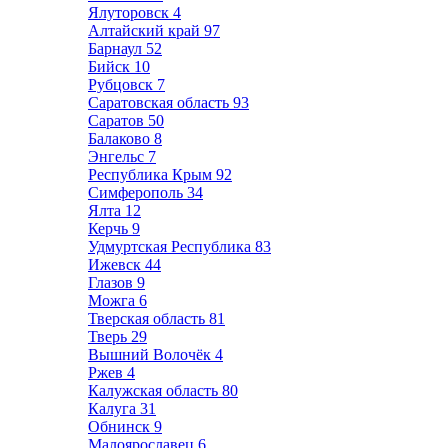
Ялуторовск
4
Алтайский край
97
Барнаул
52
Бийск
10
Рубцовск
7
Саратовская область
93
Саратов
50
Балаково
8
Энгельс
7
Республика Крым
92
Симферополь
34
Ялта
12
Керчь
9
Удмуртская Республика
83
Ижевск
44
Глазов
9
Можга
6
Тверская область
81
Тверь
29
Вышний Волочёк
4
Ржев
4
Калужская область
80
Калуга
31
Обнинск
9
Малоярославец
6