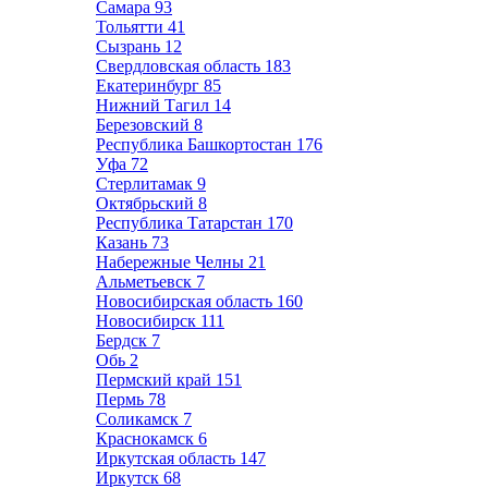
Самара
93
Тольятти
41
Сызрань
12
Свердловская область
183
Екатеринбург
85
Нижний Тагил
14
Березовский
8
Республика Башкортостан
176
Уфа
72
Стерлитамак
9
Октябрьский
8
Республика Татарстан
170
Казань
73
Набережные Челны
21
Альметьевск
7
Новосибирская область
160
Новосибирск
111
Бердск
7
Обь
2
Пермский край
151
Пермь
78
Соликамск
7
Краснокамск
6
Иркутская область
147
Иркутск
68