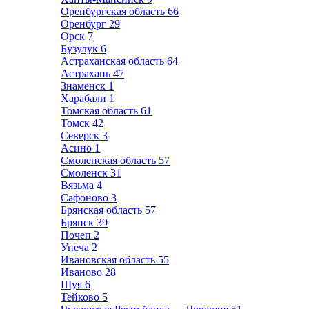
Оренбургская область
66
Оренбург
29
Орск
7
Бузулук
6
Астраханская область
64
Астрахань
47
Знаменск
1
Харабали
1
Томская область
61
Томск
42
Северск
3
Асино
1
Смоленская область
57
Смоленск
31
Вязьма
4
Сафоново
3
Брянская область
57
Брянск
39
Почеп
2
Унеча
2
Ивановская область
55
Иваново
28
Шуя
6
Тейково
5