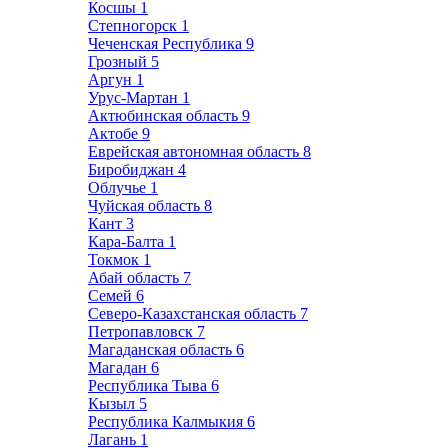
Косшы
1
Степногорск
1
Чеченская Республика
9
Грозный
5
Аргун
1
Урус-Мартан
1
Актюбинская область
9
Актобе
9
Еврейская автономная область
8
Биробиджан
4
Облучье
1
Чуйская область
8
Кант
3
Кара-Балта
1
Токмок
1
Абай область
7
Семей
6
Северо-Казахстанская область
7
Петропавловск
7
Магаданская область
6
Магадан
6
Республика Тыва
6
Кызыл
5
Республика Калмыкия
6
Лагань
1