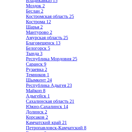
Владикавказ
15
Моздок
2
Беслан
2
Костромская область
25
Кострома
12
Шарья
2
Мантурово
2
Амурская область
25
Благовещенск
13
Белогорск
5
Тында
3
Республика Мордовия
25
Саранск
9
Рузаевка
2
Темников
1
Шымкент
24
Республика Адыгея
23
Майкоп
8
Адыгейск
1
Сахалинская область
21
Южно-Сахалинск
14
Долинск
2
Корсаков
2
Камчатский край
21
Петропавловск-Камчатский
8