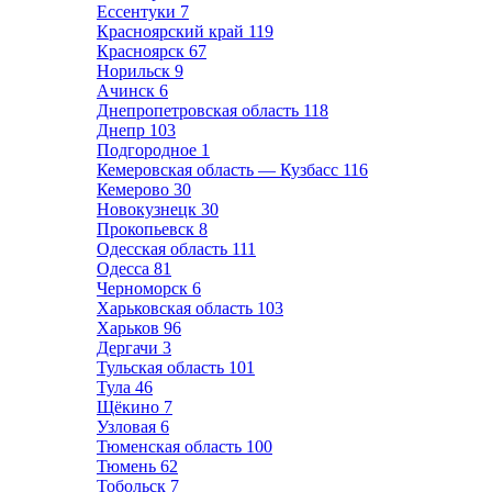
Ессентуки
7
Красноярский край
119
Красноярск
67
Норильск
9
Ачинск
6
Днепропетровская область
118
Днепр
103
Подгородное
1
Кемеровская область — Кузбасс
116
Кемерово
30
Новокузнецк
30
Прокопьевск
8
Одесская область
111
Одесса
81
Черноморск
6
Харьковская область
103
Харьков
96
Дергачи
3
Тульская область
101
Тула
46
Щёкино
7
Узловая
6
Тюменская область
100
Тюмень
62
Тобольск
7