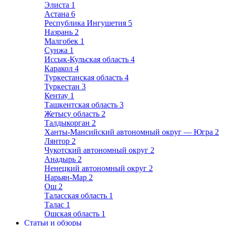
Элиста
1
Астана
6
Республика Ингушетия
5
Назрань
2
Малгобек
1
Сунжа
1
Иссык-Кульская область
4
Каракол
4
Туркестанская область
4
Туркестан
3
Кентау
1
Ташкентская область
3
Жетысу область
2
Талдыкорган
2
Ханты-Мансийский автономный округ — Югра
2
Лянтор
2
Чукотский автономный округ
2
Анадырь
2
Ненецкий автономный округ
2
Нарьян-Мар
2
Ош
2
Таласская область
1
Талас
1
Ошская область
1
Статьи и обзоры