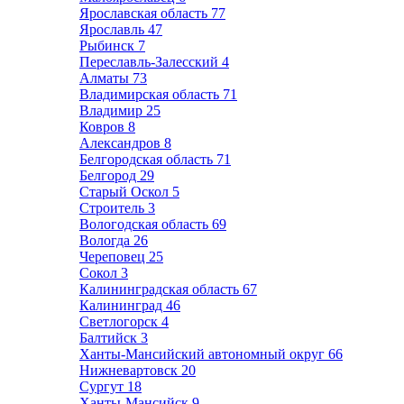
Ярославская область
77
Ярославль
47
Рыбинск
7
Переславль-Залесский
4
Алматы
73
Владимирская область
71
Владимир
25
Ковров
8
Александров
8
Белгородская область
71
Белгород
29
Старый Оскол
5
Строитель
3
Вологодская область
69
Вологда
26
Череповец
25
Сокол
3
Калининградская область
67
Калининград
46
Светлогорск
4
Балтийск
3
Ханты-Мансийский автономный округ
66
Нижневартовск
20
Сургут
18
Ханты-Мансийск
9