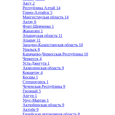
Аксу
2
Республика Алтай
14
Горно-Алтайск
5
Мангистауская область
14
Актау
6
Форт-Шевченко
1
Жанаозен
1
Атырауская область
11
Атырау
11
Западно-Казахстанская область
10
Уральск
8
Карачаево-Черкесская Республика
10
Черкесск
4
Усть-Джегута
1
Акмолинская область
9
Кокшетау
4
Косшы
1
Степногорск
1
Чеченская Республика
9
Грозный
5
Аргун
1
Урус-Мартан
1
Актюбинская область
9
Актобе
9
Еврейская автономная область
8