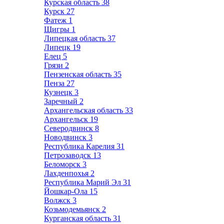
Курская область
38
Курск
27
Фатеж
1
Щигры
1
Липецкая область
37
Липецк
19
Елец
5
Грязи
2
Пензенская область
35
Пенза
27
Кузнецк
3
Заречный
2
Архангельская область
33
Архангельск
19
Северодвинск
8
Новодвинск
3
Республика Карелия
31
Петрозаводск
13
Беломорск
3
Лахденпохья
2
Республика Марий Эл
31
Йошкар-Ола
15
Волжск
3
Козьмодемьянск
2
Курганская область
31