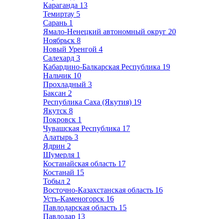
Караганда
13
Темиртау
5
Сарань
1
Ямало-Ненецкий автономный округ
20
Ноябрьск
8
Новый Уренгой
4
Салехард
3
Кабардино-Балкарская Республика
19
Нальчик
10
Прохладный
3
Баксан
2
Республика Саха (Якутия)
19
Якутск
8
Покровск
1
Чувашская Республика
17
Алатырь
3
Ядрин
2
Шумерля
1
Костанайская область
17
Костанай
15
Тобыл
2
Восточно-Казахстанская область
16
Усть-Каменогорск
16
Павлодарская область
15
Павлодар
13