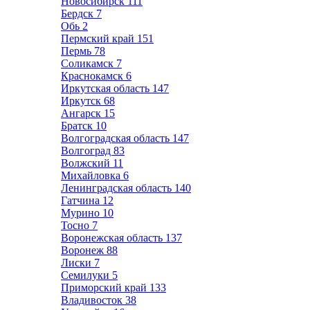
Новосибирск
111
Бердск
7
Обь
2
Пермский край
151
Пермь
78
Соликамск
7
Краснокамск
6
Иркутская область
147
Иркутск
68
Ангарск
15
Братск
10
Волгоградская область
147
Волгоград
83
Волжский
11
Михайловка
6
Ленинградская область
140
Гатчина
12
Мурино
10
Тосно
7
Воронежская область
137
Воронеж
88
Лиски
7
Семилуки
5
Приморский край
133
Владивосток
38