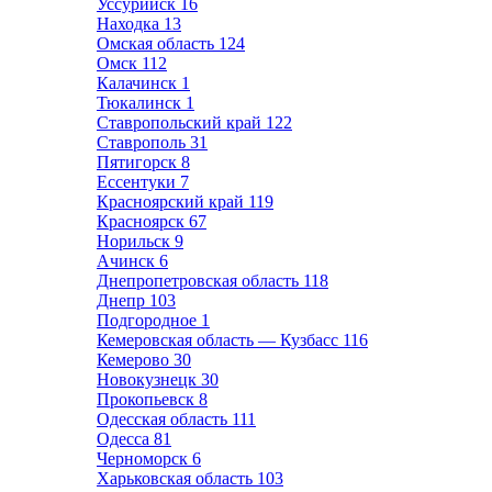
Уссурийск
16
Находка
13
Омская область
124
Омск
112
Калачинск
1
Тюкалинск
1
Ставропольский край
122
Ставрополь
31
Пятигорск
8
Ессентуки
7
Красноярский край
119
Красноярск
67
Норильск
9
Ачинск
6
Днепропетровская область
118
Днепр
103
Подгородное
1
Кемеровская область — Кузбасс
116
Кемерово
30
Новокузнецк
30
Прокопьевск
8
Одесская область
111
Одесса
81
Черноморск
6
Харьковская область
103