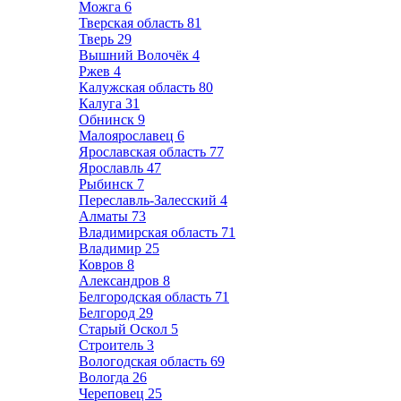
Можга
6
Тверская область
81
Тверь
29
Вышний Волочёк
4
Ржев
4
Калужская область
80
Калуга
31
Обнинск
9
Малоярославец
6
Ярославская область
77
Ярославль
47
Рыбинск
7
Переславль-Залесский
4
Алматы
73
Владимирская область
71
Владимир
25
Ковров
8
Александров
8
Белгородская область
71
Белгород
29
Старый Оскол
5
Строитель
3
Вологодская область
69
Вологда
26
Череповец
25