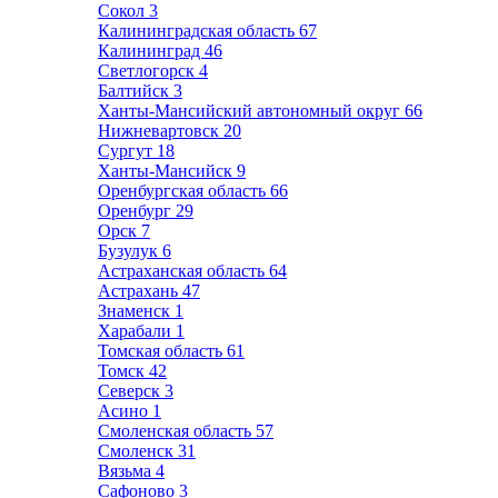
Сокол
3
Калининградская область
67
Калининград
46
Светлогорск
4
Балтийск
3
Ханты-Мансийский автономный округ
66
Нижневартовск
20
Сургут
18
Ханты-Мансийск
9
Оренбургская область
66
Оренбург
29
Орск
7
Бузулук
6
Астраханская область
64
Астрахань
47
Знаменск
1
Харабали
1
Томская область
61
Томск
42
Северск
3
Асино
1
Смоленская область
57
Смоленск
31
Вязьма
4
Сафоново
3