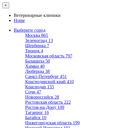
×
Ветеринарные клиники
Home
Выберите город
Москва
865
Зеленоград
13
Щербинка
7
Троицк
4
Московская область
797
Балашиха
50
Химки
40
Люберцы
38
Санкт-Петербург
451
Краснодарский край
410
Краснодар
155
Сочи
47
Новороссийск
28
Ростовская область
222
Ростов-на-Дону
109
Таганрог
16
Батайск
10
Нижегородская область
199
Нижний Новгород
101