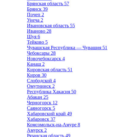
Брянская область
57
Брянск
39
Почеп
2
Унеча
2
Ивановская область
55
Иваново
28
Шуя
6
Тейково
5
Чувашская Республика — Чувашия
51
Чебоксары
28
Новочебоксарск
4
Канаш
2
Кировская область
51
Киров
30
Слободской
4
Омутнинск
2
Республика Хакасия
50
Абакан
25
Черногорск
12
Саяногорск
5
Хабаровский край
49
Хабаровск
37
Комсомольск-на-Амуре
8
Амурск
2
Рязанская область
49