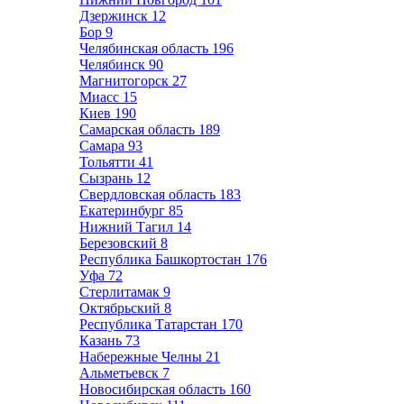
Дзержинск
12
Бор
9
Челябинская область
196
Челябинск
90
Магнитогорск
27
Миасс
15
Киев
190
Самарская область
189
Самара
93
Тольятти
41
Сызрань
12
Свердловская область
183
Екатеринбург
85
Нижний Тагил
14
Березовский
8
Республика Башкортостан
176
Уфа
72
Стерлитамак
9
Октябрьский
8
Республика Татарстан
170
Казань
73
Набережные Челны
21
Альметьевск
7
Новосибирская область
160