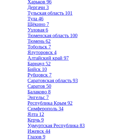
Харьков
96
Дергачи
3
Тульская область
101
Тула
46
Щёкино
7
Узловая
6
Тюменская область
100
Тюмень
62
Тобольск
7
Ялуторовск
4
Алтайский край
97
Барнаул
52
Бийск
10
Рубцовск
7
Саратовская область
93
Саратов
50
Балаково
8
Энгельс
7
Республика Крым
92
Симферополь
34
Ялта
12
Керчь
9
Удмуртская Республика
83
Ижевск
44
Глазов
9