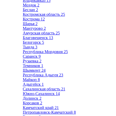
Владикавказ
15
Моздок
2
Беслан
2
Костромская область
25
Кострома
12
Шарья
2
Мантурово
2
Амурская область
25
Благовещенск
13
Белогорск
5
Тында
3
Республика Мордовия
25
Саранск
9
Рузаевка
2
Темников
1
Шымкент
24
Республика Адыгея
23
Майкоп
8
Адыгейск
1
Сахалинская область
21
Южно-Сахалинск
14
Долинск
2
Корсаков
2
Камчатский край
21
Петропавловск-Камчатский
8