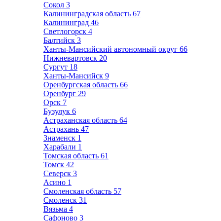
Сокол
3
Калининградская область
67
Калининград
46
Светлогорск
4
Балтийск
3
Ханты-Мансийский автономный округ
66
Нижневартовск
20
Сургут
18
Ханты-Мансийск
9
Оренбургская область
66
Оренбург
29
Орск
7
Бузулук
6
Астраханская область
64
Астрахань
47
Знаменск
1
Харабали
1
Томская область
61
Томск
42
Северск
3
Асино
1
Смоленская область
57
Смоленск
31
Вязьма
4
Сафоново
3