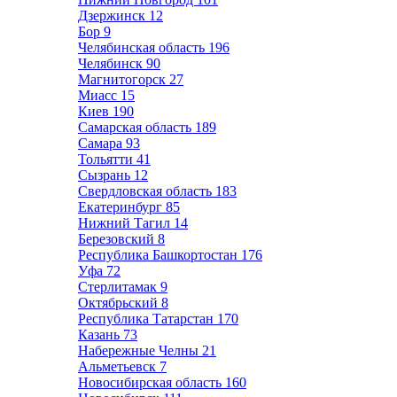
Дзержинск
12
Бор
9
Челябинская область
196
Челябинск
90
Магнитогорск
27
Миасс
15
Киев
190
Самарская область
189
Самара
93
Тольятти
41
Сызрань
12
Свердловская область
183
Екатеринбург
85
Нижний Тагил
14
Березовский
8
Республика Башкортостан
176
Уфа
72
Стерлитамак
9
Октябрьский
8
Республика Татарстан
170
Казань
73
Набережные Челны
21
Альметьевск
7
Новосибирская область
160