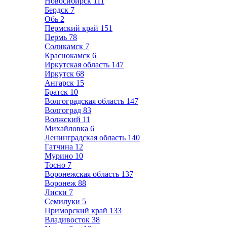
Новосибирск
111
Бердск
7
Обь
2
Пермский край
151
Пермь
78
Соликамск
7
Краснокамск
6
Иркутская область
147
Иркутск
68
Ангарск
15
Братск
10
Волгоградская область
147
Волгоград
83
Волжский
11
Михайловка
6
Ленинградская область
140
Гатчина
12
Мурино
10
Тосно
7
Воронежская область
137
Воронеж
88
Лиски
7
Семилуки
5
Приморский край
133
Владивосток
38