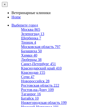
×
Ветеринарные клиники
Home
Выберите город
Москва
865
Зеленоград
13
Щербинка
7
Троицк
4
Московская область
797
Балашиха
50
Химки
40
Люберцы
38
Санкт-Петербург
451
Краснодарский край
410
Краснодар
155
Сочи
47
Новороссийск
28
Ростовская область
222
Ростов-на-Дону
109
Таганрог
16
Батайск
10
Нижегородская область
199
Нижний Новгород
101