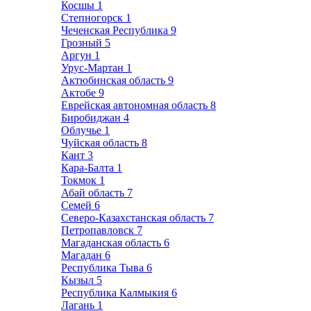
Косшы
1
Степногорск
1
Чеченская Республика
9
Грозный
5
Аргун
1
Урус-Мартан
1
Актюбинская область
9
Актобе
9
Еврейская автономная область
8
Биробиджан
4
Облучье
1
Чуйская область
8
Кант
3
Кара-Балта
1
Токмок
1
Абай область
7
Семей
6
Северо-Казахстанская область
7
Петропавловск
7
Магаданская область
6
Магадан
6
Республика Тыва
6
Кызыл
5
Республика Калмыкия
6
Лагань
1