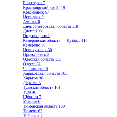
Ессентуки
7
Красноярский край
119
Красноярск
67
Норильск
9
Ачинск
6
Днепропетровская область
118
Днепр
103
Подгородное
1
Кемеровская область — Кузбасс
116
Кемерово
30
Новокузнецк
30
Прокопьевск
8
Одесская область
111
Одесса
81
Черноморск
6
Харьковская область
103
Харьков
96
Дергачи
3
Тульская область
101
Тула
46
Щёкино
7
Узловая
6
Тюменская область
100
Тюмень
62
Тобольск
7