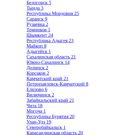
Белогорск
5
Тында
3
Республика Мордовия
25
Саранск
9
Рузаевка
2
Темников
1
Шымкент
24
Республика Адыгея
23
Майкоп
8
Адыгейск
1
Сахалинская область
21
Южно-Сахалинск
14
Долинск
2
Корсаков
2
Камчатский край
21
Петропавловск-Камчатский
8
Елизово
6
Вилючинск
2
Забайкальский край
21
Чита
18
Могоча
1
Республика Бурятия
20
Улан-Удэ
19
Северобайкальск
1
Карагандинская область
20