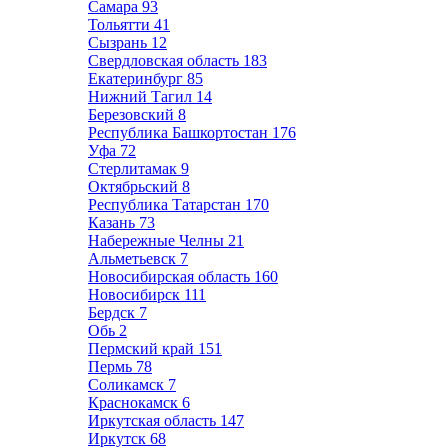
Самара
93
Тольятти
41
Сызрань
12
Свердловская область
183
Екатеринбург
85
Нижний Тагил
14
Березовский
8
Республика Башкортостан
176
Уфа
72
Стерлитамак
9
Октябрьский
8
Республика Татарстан
170
Казань
73
Набережные Челны
21
Альметьевск
7
Новосибирская область
160
Новосибирск
111
Бердск
7
Обь
2
Пермский край
151
Пермь
78
Соликамск
7
Краснокамск
6
Иркутская область
147
Иркутск
68