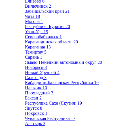
Елизово
6
Вилючинск
2
Забайкальский край
21
Чита
18
Могоча
1
Республика Бурятия
20
Улан-Удэ
19
Северобайкальск
1
Карагандинская область
20
Караганда
13
Темиртау
5
Сарань
1
Ямало-Ненецкий автономный округ
20
Ноябрьск
8
Новый Уренгой
4
Салехард
3
Кабардино-Балкарская Республика
19
Нальчик
10
Прохладный
3
Баксан
2
Республика Саха (Якутия)
19
Якутск
8
Покровск
1
Чувашская Республика
17
Алатырь
3