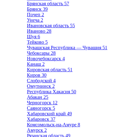
Брянская область
57
Брянск
39
Почеп
2
Унеча
2
Ивановская область
55
Иваново
28
Шуя
6
Тейково
5
Чувашская Республика — Чувашия
51
Чебоксары
28
Новочебоксарск
4
Канаш
2
Кировская область
51
Киров
30
Слободской
4
Омутнинск
2
Республика Хакасия
50
Абакан
25
Черногорск
12
Саяногорск
5
Хабаровский край
49
Хабаровск
37
Комсомольск-на-Амуре
8
Амурск
2
Рязанская область
49