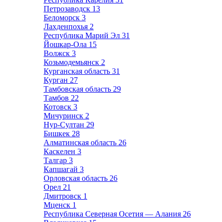
Петрозаводск
13
Беломорск
3
Лахденпохья
2
Республика Марий Эл
31
Йошкар-Ола
15
Волжск
3
Козьмодемьянск
2
Курганская область
31
Курган
27
Тамбовская область
29
Тамбов
22
Котовск
3
Мичуринск
2
Нур-Султан
29
Бишкек
28
Алматинская область
26
Каскелен
3
Талгар
3
Капшагай
3
Орловская область
26
Орел
21
Дмитровск
1
Мценск
1
Республика Северная Осетия — Алания
26