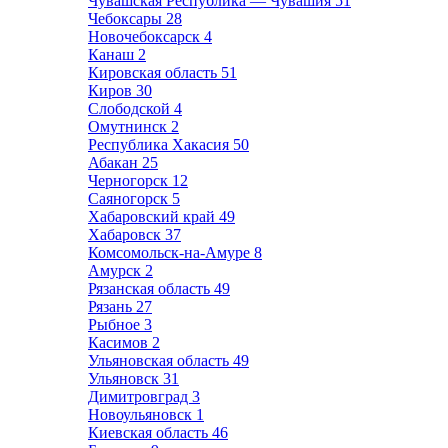
Чувашская Республика — Чувашия
51
Чебоксары
28
Новочебоксарск
4
Канаш
2
Кировская область
51
Киров
30
Слободской
4
Омутнинск
2
Республика Хакасия
50
Абакан
25
Черногорск
12
Саяногорск
5
Хабаровский край
49
Хабаровск
37
Комсомольск-на-Амуре
8
Амурск
2
Рязанская область
49
Рязань
27
Рыбное
3
Касимов
2
Ульяновская область
49
Ульяновск
31
Димитровград
3
Новоульяновск
1
Киевская область
46