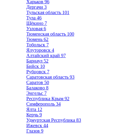
Харьков
96
Дергачи
3
Тульская область
101
Тула
46
Щёкино
7
Узловая
6
Тюменская область
100
Тюмень
62
Тобольск
7
Ялуторовск
4
Алтайский край
97
Барнаул
52
Бийск
10
Рубцовск
7
Саратовская область
93
Саратов
50
Балаково
8
Энгельс
7
Республика Крым
92
Симферополь
34
Ялта
12
Керчь
9
Удмуртская Республика
83
Ижевск
44
Глазов
9