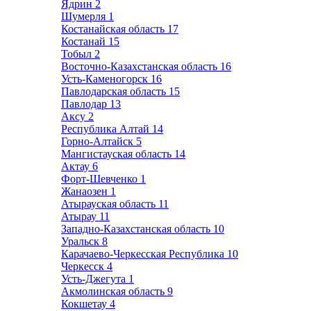
Ядрин
2
Шумерля
1
Костанайская область
17
Костанай
15
Тобыл
2
Восточно-Казахстанская область
16
Усть-Каменогорск
16
Павлодарская область
15
Павлодар
13
Аксу
2
Республика Алтай
14
Горно-Алтайск
5
Мангистауская область
14
Актау
6
Форт-Шевченко
1
Жанаозен
1
Атырауская область
11
Атырау
11
Западно-Казахстанская область
10
Уральск
8
Карачаево-Черкесская Республика
10
Черкесск
4
Усть-Джегута
1
Акмолинская область
9
Кокшетау
4