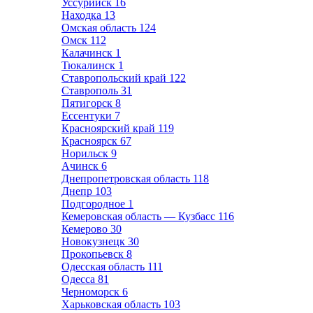
Уссурийск
16
Находка
13
Омская область
124
Омск
112
Калачинск
1
Тюкалинск
1
Ставропольский край
122
Ставрополь
31
Пятигорск
8
Ессентуки
7
Красноярский край
119
Красноярск
67
Норильск
9
Ачинск
6
Днепропетровская область
118
Днепр
103
Подгородное
1
Кемеровская область — Кузбасс
116
Кемерово
30
Новокузнецк
30
Прокопьевск
8
Одесская область
111
Одесса
81
Черноморск
6
Харьковская область
103