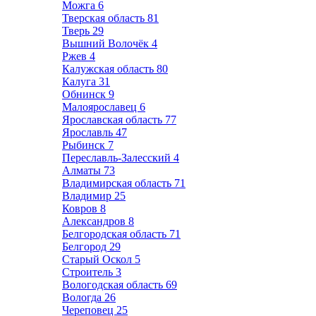
Можга
6
Тверская область
81
Тверь
29
Вышний Волочёк
4
Ржев
4
Калужская область
80
Калуга
31
Обнинск
9
Малоярославец
6
Ярославская область
77
Ярославль
47
Рыбинск
7
Переславль-Залесский
4
Алматы
73
Владимирская область
71
Владимир
25
Ковров
8
Александров
8
Белгородская область
71
Белгород
29
Старый Оскол
5
Строитель
3
Вологодская область
69
Вологда
26
Череповец
25