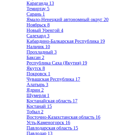
Караганда
13
Темиртау
5
Сарань
1
Ямало-Ненецкий автономный округ
20
Ноябрьск
8
Новый Уренгой
4
Салехард
3
Кабардино-Балкарская Республика
19
Нальчик
10
Прохладный
3
Баксан
2
Республика Саха (Якутия)
19
Якутск
8
Покровск
1
Чувашская Республика
17
Алатырь
3
Ядрин
2
Шумерля
1
Костанайская область
17
Костанай
15
Тобыл
2
Восточно-Казахстанская область
16
Усть-Каменогорск
16
Павлодарская область
15
Павлодар
13