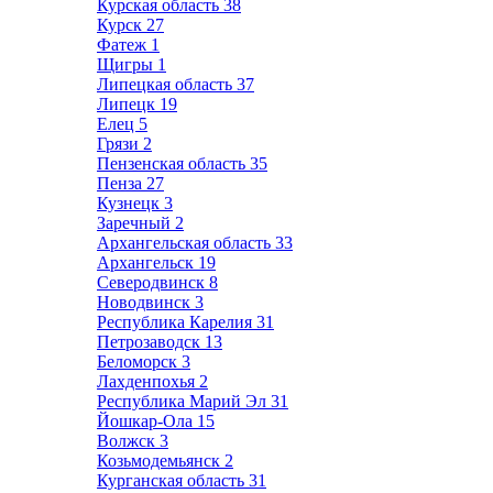
Курская область
38
Курск
27
Фатеж
1
Щигры
1
Липецкая область
37
Липецк
19
Елец
5
Грязи
2
Пензенская область
35
Пенза
27
Кузнецк
3
Заречный
2
Архангельская область
33
Архангельск
19
Северодвинск
8
Новодвинск
3
Республика Карелия
31
Петрозаводск
13
Беломорск
3
Лахденпохья
2
Республика Марий Эл
31
Йошкар-Ола
15
Волжск
3
Козьмодемьянск
2
Курганская область
31