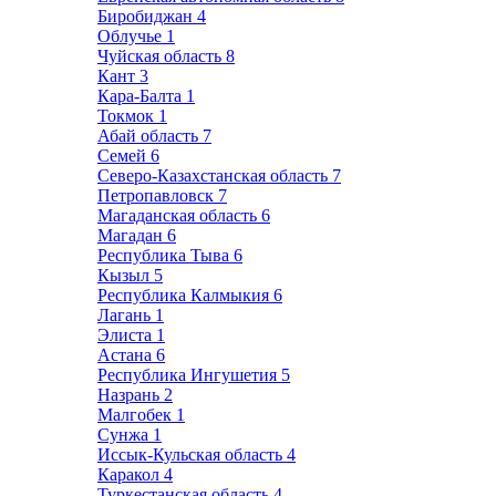
Биробиджан
4
Облучье
1
Чуйская область
8
Кант
3
Кара-Балта
1
Токмок
1
Абай область
7
Семей
6
Северо-Казахстанская область
7
Петропавловск
7
Магаданская область
6
Магадан
6
Республика Тыва
6
Кызыл
5
Республика Калмыкия
6
Лагань
1
Элиста
1
Астана
6
Республика Ингушетия
5
Назрань
2
Малгобек
1
Сунжа
1
Иссык-Кульская область
4
Каракол
4
Туркестанская область
4