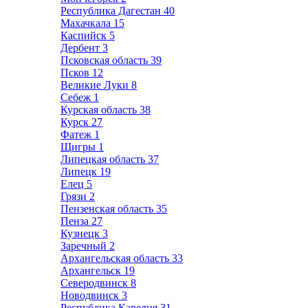
Республика Дагестан
40
Махачкала
15
Каспийск
5
Дербент
3
Псковская область
39
Псков
12
Великие Луки
8
Себеж
1
Курская область
38
Курск
27
Фатеж
1
Щигры
1
Липецкая область
37
Липецк
19
Елец
5
Грязи
2
Пензенская область
35
Пенза
27
Кузнецк
3
Заречный
2
Архангельская область
33
Архангельск
19
Северодвинск
8
Новодвинск
3
Республика Карелия
31