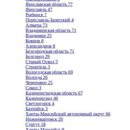
Ярославская область
77
Ярославль
47
Рыбинск
7
Переславль-Залесский
4
Алматы
73
Владимирская область
71
Владимир
25
Ковров
8
Александров
8
Белгородская область
71
Белгород
29
Старый Оскол
5
Строитель
3
Вологодская область
69
Вологда
26
Череповец
25
Сокол
3
Калининградская область
67
Калининград
46
Светлогорск
4
Балтийск
3
Ханты-Мансийский автономный округ
66
Нижневартовск
20
Сургут
18
Ханты-Мансийск
9