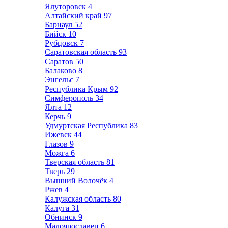
Ялуторовск
4
Алтайский край
97
Барнаул
52
Бийск
10
Рубцовск
7
Саратовская область
93
Саратов
50
Балаково
8
Энгельс
7
Республика Крым
92
Симферополь
34
Ялта
12
Керчь
9
Удмуртская Республика
83
Ижевск
44
Глазов
9
Можга
6
Тверская область
81
Тверь
29
Вышний Волочёк
4
Ржев
4
Калужская область
80
Калуга
31
Обнинск
9
Малоярославец
6