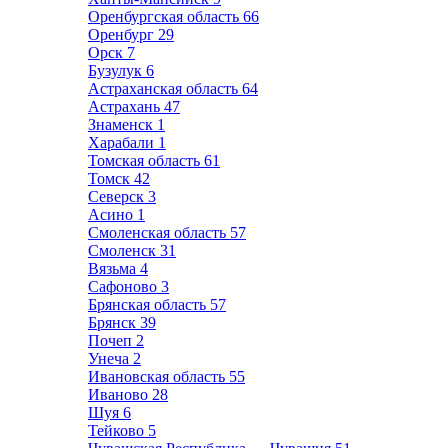
Оренбургская область
66
Оренбург
29
Орск
7
Бузулук
6
Астраханская область
64
Астрахань
47
Знаменск
1
Харабали
1
Томская область
61
Томск
42
Северск
3
Асино
1
Смоленская область
57
Смоленск
31
Вязьма
4
Сафоново
3
Брянская область
57
Брянск
39
Почеп
2
Унеча
2
Ивановская область
55
Иваново
28
Шуя
6
Тейково
5