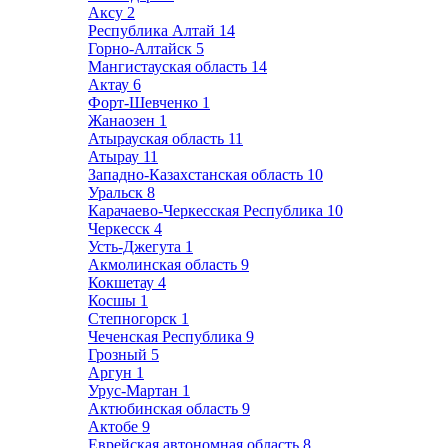
Аксу
2
Республика Алтай
14
Горно-Алтайск
5
Мангистауская область
14
Актау
6
Форт-Шевченко
1
Жанаозен
1
Атырауская область
11
Атырау
11
Западно-Казахстанская область
10
Уральск
8
Карачаево-Черкесская Республика
10
Черкесск
4
Усть-Джегута
1
Акмолинская область
9
Кокшетау
4
Косшы
1
Степногорск
1
Чеченская Республика
9
Грозный
5
Аргун
1
Урус-Мартан
1
Актюбинская область
9
Актобе
9
Еврейская автономная область
8