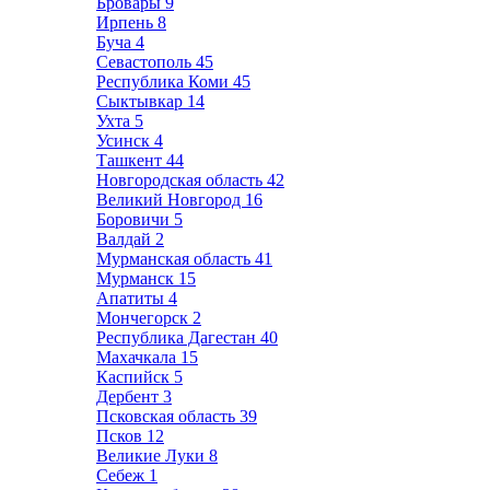
Бровары
9
Ирпень
8
Буча
4
Севастополь
45
Республика Коми
45
Сыктывкар
14
Ухта
5
Усинск
4
Ташкент
44
Новгородская область
42
Великий Новгород
16
Боровичи
5
Валдай
2
Мурманская область
41
Мурманск
15
Апатиты
4
Мончегорск
2
Республика Дагестан
40
Махачкала
15
Каспийск
5
Дербент
3
Псковская область
39
Псков
12
Великие Луки
8
Себеж
1