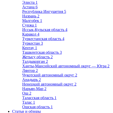
Элиста
1
Астана
6
Республика Ингушетия
5
Назрань
2
Малгобек
1
Сунжа
1
Иссык-Кульская область
4
Каракол
4
Туркестанская область
4
Туркестан
3
Кентау
1
Ташкентская область
3
Жетысу область
2
Талдыкорган
2
Ханты-Мансийский автономный округ — Югра
2
Лянтор
2
Чукотский автономный округ
2
Анадырь
2
Ненецкий автономный округ
2
Нарьян-Мар
2
Ош
2
Таласская область
1
Талас
1
Ошская область
1
Статьи и обзоры