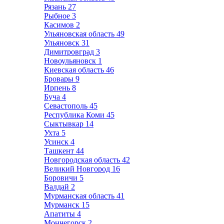
Рязань
27
Рыбное
3
Касимов
2
Ульяновская область
49
Ульяновск
31
Димитровград
3
Новоульяновск
1
Киевская область
46
Бровары
9
Ирпень
8
Буча
4
Севастополь
45
Республика Коми
45
Сыктывкар
14
Ухта
5
Усинск
4
Ташкент
44
Новгородская область
42
Великий Новгород
16
Боровичи
5
Валдай
2
Мурманская область
41
Мурманск
15
Апатиты
4
Мончегорск
2