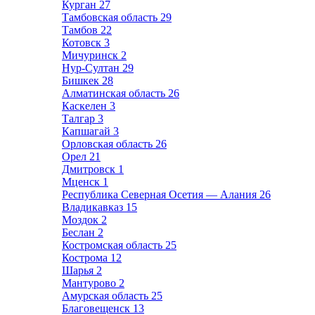
Курган
27
Тамбовская область
29
Тамбов
22
Котовск
3
Мичуринск
2
Нур-Султан
29
Бишкек
28
Алматинская область
26
Каскелен
3
Талгар
3
Капшагай
3
Орловская область
26
Орел
21
Дмитровск
1
Мценск
1
Республика Северная Осетия — Алания
26
Владикавказ
15
Моздок
2
Беслан
2
Костромская область
25
Кострома
12
Шарья
2
Мантурово
2
Амурская область
25
Благовещенск
13