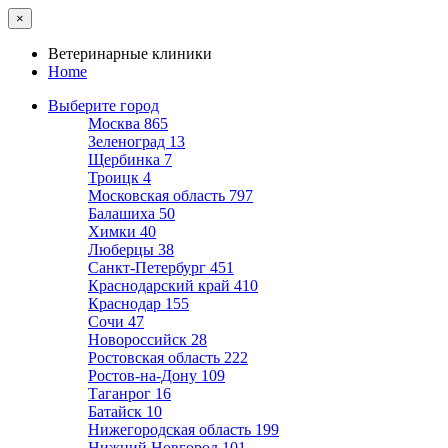
×
Ветеринарные клиники
Home
Выберите город
Москва
865
Зеленоград
13
Щербинка
7
Троицк
4
Московская область
797
Балашиха
50
Химки
40
Люберцы
38
Санкт-Петербург
451
Краснодарский край
410
Краснодар
155
Сочи
47
Новороссийск
28
Ростовская область
222
Ростов-на-Дону
109
Таганрог
16
Батайск
10
Нижегородская область
199
Нижний Новгород
101