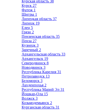
Курская область
38
Курск
27
Фатеж
1
Щигры
1
Липецкая область
37
Липецк
19
Елец
5
Грязи
2
Пензенская область
35
Пенза
27
Кузнецк
3
Заречный
2
Архангельская область
33
Архангельск
19
Северодвинск
8
Новодвинск
3
Республика Карелия
31
Петрозаводск
13
Беломорск
3
Лахденпохья
2
Республика Марий Эл
31
Йошкар-Ола
15
Волжск
3
Козьмодемьянск
2
Курганская область
31