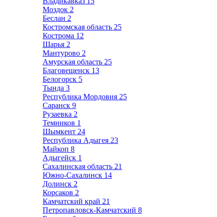
Владикавказ
15
Моздок
2
Беслан
2
Костромская область
25
Кострома
12
Шарья
2
Мантурово
2
Амурская область
25
Благовещенск
13
Белогорск
5
Тында
3
Республика Мордовия
25
Саранск
9
Рузаевка
2
Темников
1
Шымкент
24
Республика Адыгея
23
Майкоп
8
Адыгейск
1
Сахалинская область
21
Южно-Сахалинск
14
Долинск
2
Корсаков
2
Камчатский край
21
Петропавловск-Камчатский
8