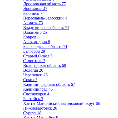
Ярославская область
77
Ярославль
47
Рыбинск
7
Переславль-Залесский
4
Алматы
73
Владимирская область
71
Владимир
25
Ковров
8
Александров
8
Белгородская область
71
Белгород
29
Старый Оскол
5
Строитель
3
Вологодская область
69
Вологда
26
Череповец
25
Сокол
3
Калининградская область
67
Калининград
46
Светлогорск
4
Балтийск
3
Ханты-Мансийский автономный округ
66
Нижневартовск
20
Сургут
18
Ханты-Мансийск
9