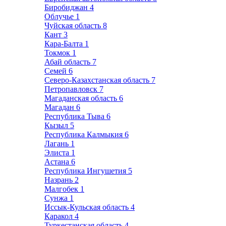
Биробиджан
4
Облучье
1
Чуйская область
8
Кант
3
Кара-Балта
1
Токмок
1
Абай область
7
Семей
6
Северо-Казахстанская область
7
Петропавловск
7
Магаданская область
6
Магадан
6
Республика Тыва
6
Кызыл
5
Республика Калмыкия
6
Лагань
1
Элиста
1
Астана
6
Республика Ингушетия
5
Назрань
2
Малгобек
1
Сунжа
1
Иссык-Кульская область
4
Каракол
4
Туркестанская область
4