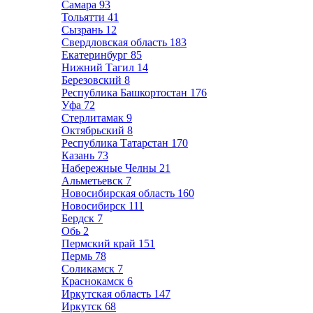
Самара
93
Тольятти
41
Сызрань
12
Свердловская область
183
Екатеринбург
85
Нижний Тагил
14
Березовский
8
Республика Башкортостан
176
Уфа
72
Стерлитамак
9
Октябрьский
8
Республика Татарстан
170
Казань
73
Набережные Челны
21
Альметьевск
7
Новосибирская область
160
Новосибирск
111
Бердск
7
Обь
2
Пермский край
151
Пермь
78
Соликамск
7
Краснокамск
6
Иркутская область
147
Иркутск
68