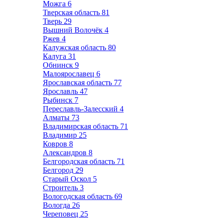
Можга
6
Тверская область
81
Тверь
29
Вышний Волочёк
4
Ржев
4
Калужская область
80
Калуга
31
Обнинск
9
Малоярославец
6
Ярославская область
77
Ярославль
47
Рыбинск
7
Переславль-Залесский
4
Алматы
73
Владимирская область
71
Владимир
25
Ковров
8
Александров
8
Белгородская область
71
Белгород
29
Старый Оскол
5
Строитель
3
Вологодская область
69
Вологда
26
Череповец
25