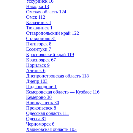
Уссурийск
16
Находка
13
Омская область
124
Омск
112
Калачинск
1
Тюкалинск
1
Ставропольский край
122
Ставрополь
31
Пятигорск
8
Ессентуки
7
Красноярский край
119
Красноярск
67
Норильск
9
Ачинск
6
Днепропетровская область
118
Днепр
103
Подгородное
1
Кемеровская область — Кузбасс
116
Кемерово
30
Новокузнецк
30
Прокопьевск
8
Одесская область
111
Одесса
81
Черноморск
6
Харьковская область
103