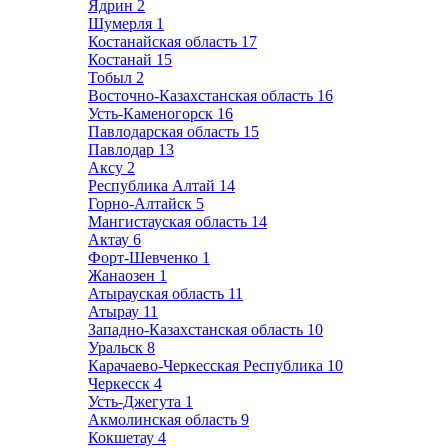
Ядрин
2
Шумерля
1
Костанайская область
17
Костанай
15
Тобыл
2
Восточно-Казахстанская область
16
Усть-Каменогорск
16
Павлодарская область
15
Павлодар
13
Аксу
2
Республика Алтай
14
Горно-Алтайск
5
Мангистауская область
14
Актау
6
Форт-Шевченко
1
Жанаозен
1
Атырауская область
11
Атырау
11
Западно-Казахстанская область
10
Уральск
8
Карачаево-Черкесская Республика
10
Черкесск
4
Усть-Джегута
1
Акмолинская область
9
Кокшетау
4