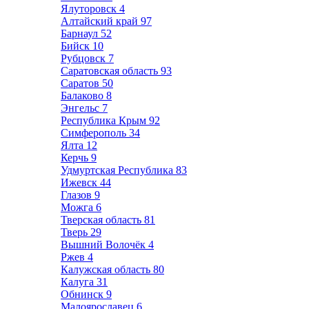
Ялуторовск
4
Алтайский край
97
Барнаул
52
Бийск
10
Рубцовск
7
Саратовская область
93
Саратов
50
Балаково
8
Энгельс
7
Республика Крым
92
Симферополь
34
Ялта
12
Керчь
9
Удмуртская Республика
83
Ижевск
44
Глазов
9
Можга
6
Тверская область
81
Тверь
29
Вышний Волочёк
4
Ржев
4
Калужская область
80
Калуга
31
Обнинск
9
Малоярославец
6