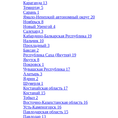
Караганда
13
Темиртау
5
Сарань
1
Ямало-Ненецкий автономный округ
20
Ноябрьск
8
Новый Уренгой
4
Салехард
3
Кабардино-Балкарская Республика
19
Нальчик
10
Прохладный
3
Баксан
2
Республика Саха (Якутия)
19
Якутск
8
Покровск
1
Чувашская Республика
17
Алатырь
3
Ядрин
2
Шумерля
1
Костанайская область
17
Костанай
15
Тобыл
2
Восточно-Казахстанская область
16
Усть-Каменогорск
16
Павлодарская область
15
Павлодар
13