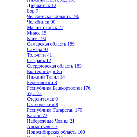
Дзержинск
12
Бор
9
Челябинская область
196
Челябинск
90
Магнитогорск
27
Миасс
15
Киев
190
Самарская область
189
Самара
93
Тольятти
41
Сызрань
12
Свердловская область
183
Екатеринбург
85
Нижний Тагил
14
Березовский
8
Республика Башкортостан
176
Уфа
72
Стерлитамак
9
Октябрьский
8
Республика Татарстан
170
Казань
73
Набережные Челны
21
Альметьевск
7
Новосибирская область
160