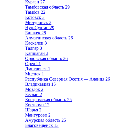
Курган
27
Тамбовская область
29
Тамбов
22
Котовск
3
Мичуринск
2
Нур-Султан
29
Бишкек
28
Алматинская область
26
Каскелен
3
Талгар
3
Капшагай
3
Орловская область
26
Орел
21
Дмитровск
1
Мценск
1
Республика Северная Осетия — Алания
26
Владикавказ
15
Моздок
2
Беслан
2
Костромская область
25
Кострома
12
Шарья
2
Мантурово
2
Амурская область
25
Благовещенск
13