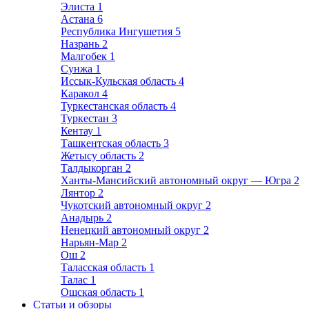
Элиста
1
Астана
6
Республика Ингушетия
5
Назрань
2
Малгобек
1
Сунжа
1
Иссык-Кульская область
4
Каракол
4
Туркестанская область
4
Туркестан
3
Кентау
1
Ташкентская область
3
Жетысу область
2
Талдыкорган
2
Ханты-Мансийский автономный округ — Югра
2
Лянтор
2
Чукотский автономный округ
2
Анадырь
2
Ненецкий автономный округ
2
Нарьян-Мар
2
Ош
2
Таласская область
1
Талас
1
Ошская область
1
Статьи и обзоры