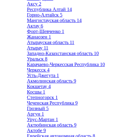
Аксу
2
Республика Алтай
14
Горно-Алтайск
5
Мангистауская область
14
Актау
6
Форт-Шевченко
1
Жанаозен
1
Атырауская область
11
Атырау
11
Западно-Казахстанская область
10
Уральск
8
Карачаево-Черкесская Республика
10
Черкесск
4
Усть-Джегута
1
Акмолинская область
9
Кокшетау
4
Косшы
1
Степногорск
1
Чеченская Республика
9
Грозный
5
Аргун
1
Урус-Мартан
1
Актюбинская область
9
Актобе
9
Еврейская автономная область
8