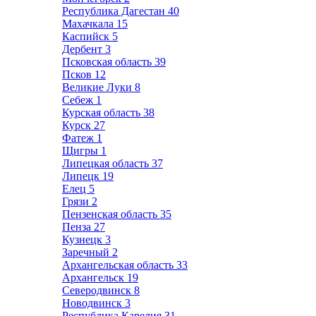
Республика Дагестан
40
Махачкала
15
Каспийск
5
Дербент
3
Псковская область
39
Псков
12
Великие Луки
8
Себеж
1
Курская область
38
Курск
27
Фатеж
1
Щигры
1
Липецкая область
37
Липецк
19
Елец
5
Грязи
2
Пензенская область
35
Пенза
27
Кузнецк
3
Заречный
2
Архангельская область
33
Архангельск
19
Северодвинск
8
Новодвинск
3
Республика Карелия
31