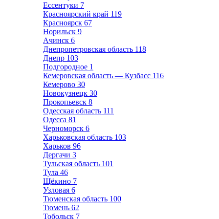
Ессентуки
7
Красноярский край
119
Красноярск
67
Норильск
9
Ачинск
6
Днепропетровская область
118
Днепр
103
Подгородное
1
Кемеровская область — Кузбасс
116
Кемерово
30
Новокузнецк
30
Прокопьевск
8
Одесская область
111
Одесса
81
Черноморск
6
Харьковская область
103
Харьков
96
Дергачи
3
Тульская область
101
Тула
46
Щёкино
7
Узловая
6
Тюменская область
100
Тюмень
62
Тобольск
7