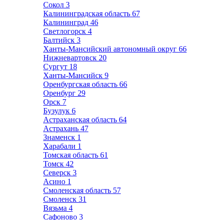
Сокол
3
Калининградская область
67
Калининград
46
Светлогорск
4
Балтийск
3
Ханты-Мансийский автономный округ
66
Нижневартовск
20
Сургут
18
Ханты-Мансийск
9
Оренбургская область
66
Оренбург
29
Орск
7
Бузулук
6
Астраханская область
64
Астрахань
47
Знаменск
1
Харабали
1
Томская область
61
Томск
42
Северск
3
Асино
1
Смоленская область
57
Смоленск
31
Вязьма
4
Сафоново
3