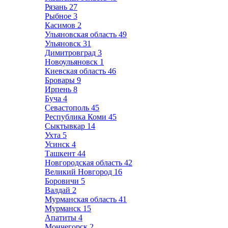
Рязань
27
Рыбное
3
Касимов
2
Ульяновская область
49
Ульяновск
31
Димитровград
3
Новоульяновск
1
Киевская область
46
Бровары
9
Ирпень
8
Буча
4
Севастополь
45
Республика Коми
45
Сыктывкар
14
Ухта
5
Усинск
4
Ташкент
44
Новгородская область
42
Великий Новгород
16
Боровичи
5
Валдай
2
Мурманская область
41
Мурманск
15
Апатиты
4
Мончегорск
2