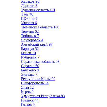
Харьков
96
Дергачи
3
Тульская область
101
Тула
46
Щёкино
7
Узловая
6
Тюменская область
100
Тюмень
62
Тобольск
7
Ялуторовск
4
Алтайский край
97
Барнаул
52
Бийск
10
Рубцовск
7
Саратовская область
93
Саратов
50
Балаково
8
Энгельс
7
Республика Крым
92
Симферополь
34
Ялта
12
Керчь
9
Удмуртская Республика
83
Ижевск
44
Глазов
9