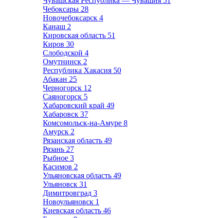
Чувашская Республика — Чувашия
51
Чебоксары
28
Новочебоксарск
4
Канаш
2
Кировская область
51
Киров
30
Слободской
4
Омутнинск
2
Республика Хакасия
50
Абакан
25
Черногорск
12
Саяногорск
5
Хабаровский край
49
Хабаровск
37
Комсомольск-на-Амуре
8
Амурск
2
Рязанская область
49
Рязань
27
Рыбное
3
Касимов
2
Ульяновская область
49
Ульяновск
31
Димитровград
3
Новоульяновск
1
Киевская область
46