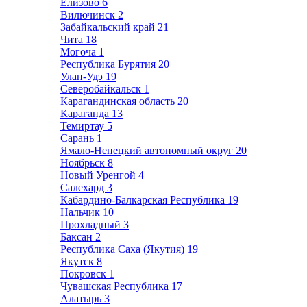
Елизово
6
Вилючинск
2
Забайкальский край
21
Чита
18
Могоча
1
Республика Бурятия
20
Улан-Удэ
19
Северобайкальск
1
Карагандинская область
20
Караганда
13
Темиртау
5
Сарань
1
Ямало-Ненецкий автономный округ
20
Ноябрьск
8
Новый Уренгой
4
Салехард
3
Кабардино-Балкарская Республика
19
Нальчик
10
Прохладный
3
Баксан
2
Республика Саха (Якутия)
19
Якутск
8
Покровск
1
Чувашская Республика
17
Алатырь
3