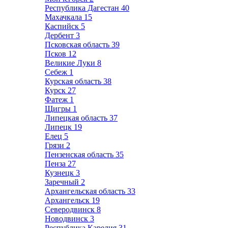
Республика Дагестан
40
Махачкала
15
Каспийск
5
Дербент
3
Псковская область
39
Псков
12
Великие Луки
8
Себеж
1
Курская область
38
Курск
27
Фатеж
1
Щигры
1
Липецкая область
37
Липецк
19
Елец
5
Грязи
2
Пензенская область
35
Пенза
27
Кузнецк
3
Заречный
2
Архангельская область
33
Архангельск
19
Северодвинск
8
Новодвинск
3
Республика Карелия
31