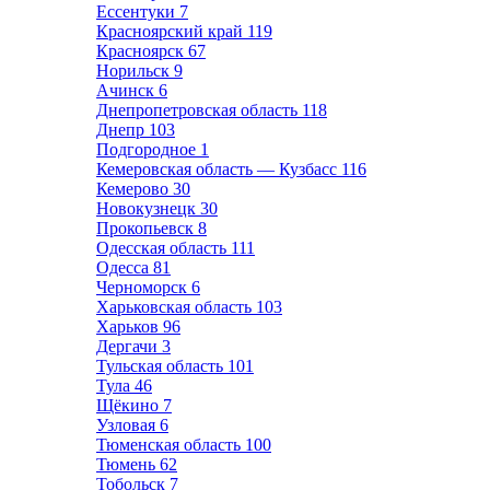
Ессентуки
7
Красноярский край
119
Красноярск
67
Норильск
9
Ачинск
6
Днепропетровская область
118
Днепр
103
Подгородное
1
Кемеровская область — Кузбасс
116
Кемерово
30
Новокузнецк
30
Прокопьевск
8
Одесская область
111
Одесса
81
Черноморск
6
Харьковская область
103
Харьков
96
Дергачи
3
Тульская область
101
Тула
46
Щёкино
7
Узловая
6
Тюменская область
100
Тюмень
62
Тобольск
7