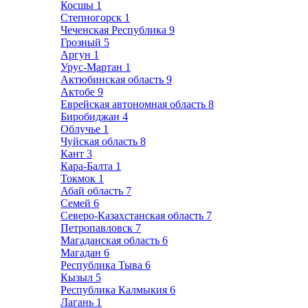
Косшы
1
Степногорск
1
Чеченская Республика
9
Грозный
5
Аргун
1
Урус-Мартан
1
Актюбинская область
9
Актобе
9
Еврейская автономная область
8
Биробиджан
4
Облучье
1
Чуйская область
8
Кант
3
Кара-Балта
1
Токмок
1
Абай область
7
Семей
6
Северо-Казахстанская область
7
Петропавловск
7
Магаданская область
6
Магадан
6
Республика Тыва
6
Кызыл
5
Республика Калмыкия
6
Лагань
1