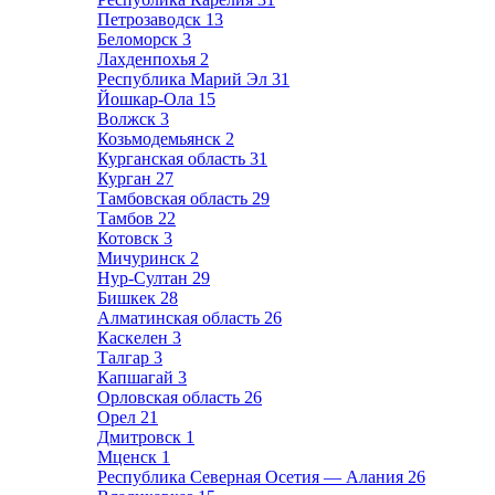
Петрозаводск
13
Беломорск
3
Лахденпохья
2
Республика Марий Эл
31
Йошкар-Ола
15
Волжск
3
Козьмодемьянск
2
Курганская область
31
Курган
27
Тамбовская область
29
Тамбов
22
Котовск
3
Мичуринск
2
Нур-Султан
29
Бишкек
28
Алматинская область
26
Каскелен
3
Талгар
3
Капшагай
3
Орловская область
26
Орел
21
Дмитровск
1
Мценск
1
Республика Северная Осетия — Алания
26