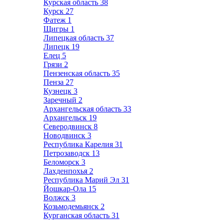
Курская область
38
Курск
27
Фатеж
1
Щигры
1
Липецкая область
37
Липецк
19
Елец
5
Грязи
2
Пензенская область
35
Пенза
27
Кузнецк
3
Заречный
2
Архангельская область
33
Архангельск
19
Северодвинск
8
Новодвинск
3
Республика Карелия
31
Петрозаводск
13
Беломорск
3
Лахденпохья
2
Республика Марий Эл
31
Йошкар-Ола
15
Волжск
3
Козьмодемьянск
2
Курганская область
31