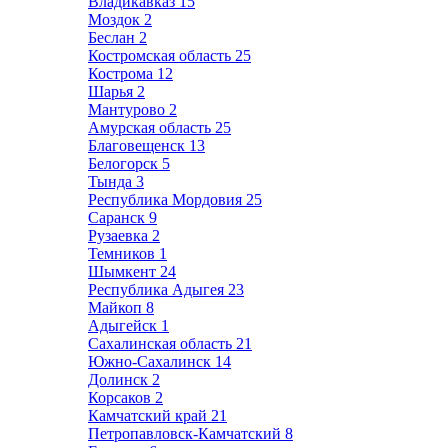
Владикавказ
15
Моздок
2
Беслан
2
Костромская область
25
Кострома
12
Шарья
2
Мантурово
2
Амурская область
25
Благовещенск
13
Белогорск
5
Тында
3
Республика Мордовия
25
Саранск
9
Рузаевка
2
Темников
1
Шымкент
24
Республика Адыгея
23
Майкоп
8
Адыгейск
1
Сахалинская область
21
Южно-Сахалинск
14
Долинск
2
Корсаков
2
Камчатский край
21
Петропавловск-Камчатский
8