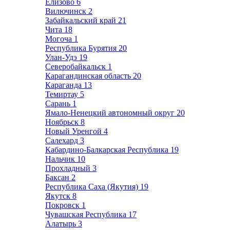
Елизово
6
Вилючинск
2
Забайкальский край
21
Чита
18
Могоча
1
Республика Бурятия
20
Улан-Удэ
19
Северобайкальск
1
Карагандинская область
20
Караганда
13
Темиртау
5
Сарань
1
Ямало-Ненецкий автономный округ
20
Ноябрьск
8
Новый Уренгой
4
Салехард
3
Кабардино-Балкарская Республика
19
Нальчик
10
Прохладный
3
Баксан
2
Республика Саха (Якутия)
19
Якутск
8
Покровск
1
Чувашская Республика
17
Алатырь
3