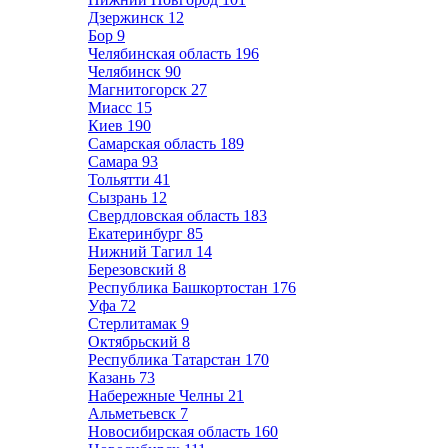
Дзержинск
12
Бор
9
Челябинская область
196
Челябинск
90
Магнитогорск
27
Миасс
15
Киев
190
Самарская область
189
Самара
93
Тольятти
41
Сызрань
12
Свердловская область
183
Екатеринбург
85
Нижний Тагил
14
Березовский
8
Республика Башкортостан
176
Уфа
72
Стерлитамак
9
Октябрьский
8
Республика Татарстан
170
Казань
73
Набережные Челны
21
Альметьевск
7
Новосибирская область
160