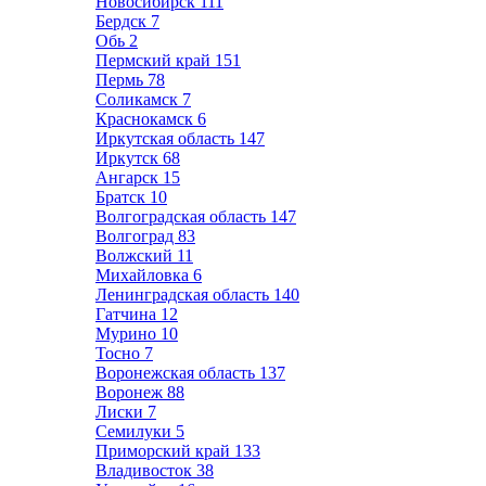
Новосибирск
111
Бердск
7
Обь
2
Пермский край
151
Пермь
78
Соликамск
7
Краснокамск
6
Иркутская область
147
Иркутск
68
Ангарск
15
Братск
10
Волгоградская область
147
Волгоград
83
Волжский
11
Михайловка
6
Ленинградская область
140
Гатчина
12
Мурино
10
Тосно
7
Воронежская область
137
Воронеж
88
Лиски
7
Семилуки
5
Приморский край
133
Владивосток
38