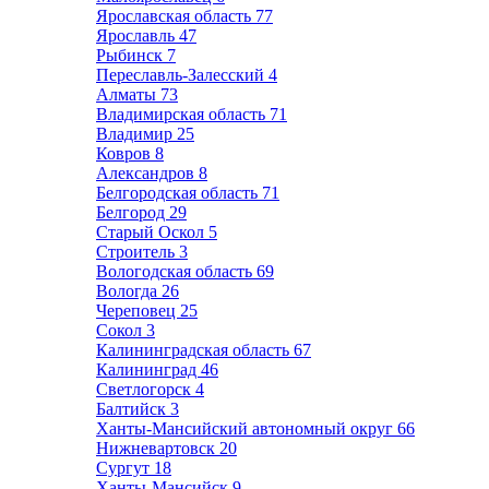
Ярославская область
77
Ярославль
47
Рыбинск
7
Переславль-Залесский
4
Алматы
73
Владимирская область
71
Владимир
25
Ковров
8
Александров
8
Белгородская область
71
Белгород
29
Старый Оскол
5
Строитель
3
Вологодская область
69
Вологда
26
Череповец
25
Сокол
3
Калининградская область
67
Калининград
46
Светлогорск
4
Балтийск
3
Ханты-Мансийский автономный округ
66
Нижневартовск
20
Сургут
18
Ханты-Мансийск
9