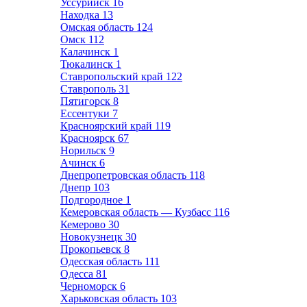
Уссурийск
16
Находка
13
Омская область
124
Омск
112
Калачинск
1
Тюкалинск
1
Ставропольский край
122
Ставрополь
31
Пятигорск
8
Ессентуки
7
Красноярский край
119
Красноярск
67
Норильск
9
Ачинск
6
Днепропетровская область
118
Днепр
103
Подгородное
1
Кемеровская область — Кузбасс
116
Кемерово
30
Новокузнецк
30
Прокопьевск
8
Одесская область
111
Одесса
81
Черноморск
6
Харьковская область
103