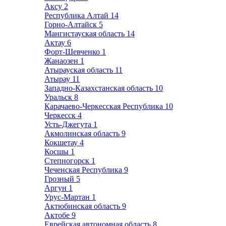
Аксу
2
Республика Алтай
14
Горно-Алтайск
5
Мангистауская область
14
Актау
6
Форт-Шевченко
1
Жанаозен
1
Атырауская область
11
Атырау
11
Западно-Казахстанская область
10
Уральск
8
Карачаево-Черкесская Республика
10
Черкесск
4
Усть-Джегута
1
Акмолинская область
9
Кокшетау
4
Косшы
1
Степногорск
1
Чеченская Республика
9
Грозный
5
Аргун
1
Урус-Мартан
1
Актюбинская область
9
Актобе
9
Еврейская автономная область
8