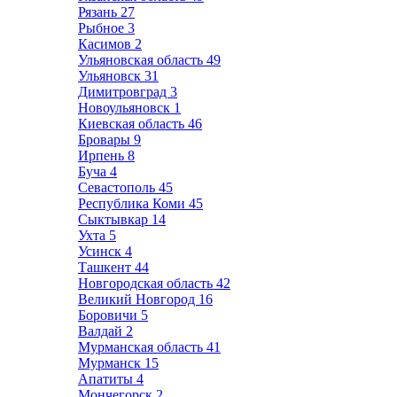
Рязань
27
Рыбное
3
Касимов
2
Ульяновская область
49
Ульяновск
31
Димитровград
3
Новоульяновск
1
Киевская область
46
Бровары
9
Ирпень
8
Буча
4
Севастополь
45
Республика Коми
45
Сыктывкар
14
Ухта
5
Усинск
4
Ташкент
44
Новгородская область
42
Великий Новгород
16
Боровичи
5
Валдай
2
Мурманская область
41
Мурманск
15
Апатиты
4
Мончегорск
2