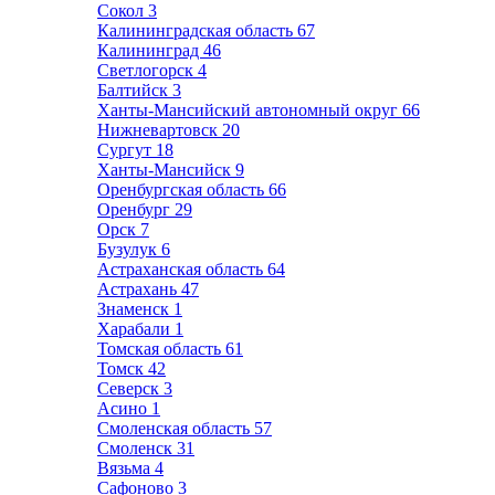
Сокол
3
Калининградская область
67
Калининград
46
Светлогорск
4
Балтийск
3
Ханты-Мансийский автономный округ
66
Нижневартовск
20
Сургут
18
Ханты-Мансийск
9
Оренбургская область
66
Оренбург
29
Орск
7
Бузулук
6
Астраханская область
64
Астрахань
47
Знаменск
1
Харабали
1
Томская область
61
Томск
42
Северск
3
Асино
1
Смоленская область
57
Смоленск
31
Вязьма
4
Сафоново
3