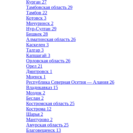
Курган
27
Тамбовская область
29
Тамбов
22
Котовск
3
Мичуринск
2
Нур-Султан
29
Бишкек
28
Алматинская область
26
Каскелен
3
Талгар
3
Капшагай
3
Орловская область
26
Орел
21
Дмитровск
1
Мценск
1
Республика Северная Осетия — Алания
26
Владикавказ
15
Моздок
2
Беслан
2
Костромская область
25
Кострома
12
Шарья
2
Мантурово
2
Амурская область
25
Благовещенск
13