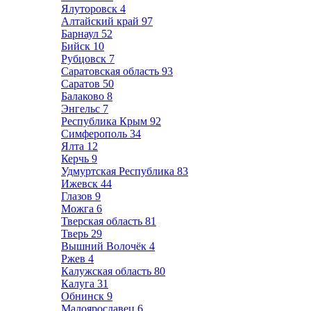
Ялуторовск
4
Алтайский край
97
Барнаул
52
Бийск
10
Рубцовск
7
Саратовская область
93
Саратов
50
Балаково
8
Энгельс
7
Республика Крым
92
Симферополь
34
Ялта
12
Керчь
9
Удмуртская Республика
83
Ижевск
44
Глазов
9
Можга
6
Тверская область
81
Тверь
29
Вышний Волочёк
4
Ржев
4
Калужская область
80
Калуга
31
Обнинск
9
Малоярославец
6