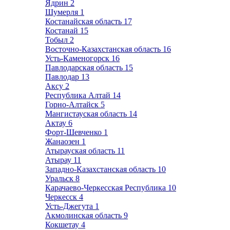
Ядрин
2
Шумерля
1
Костанайская область
17
Костанай
15
Тобыл
2
Восточно-Казахстанская область
16
Усть-Каменогорск
16
Павлодарская область
15
Павлодар
13
Аксу
2
Республика Алтай
14
Горно-Алтайск
5
Мангистауская область
14
Актау
6
Форт-Шевченко
1
Жанаозен
1
Атырауская область
11
Атырау
11
Западно-Казахстанская область
10
Уральск
8
Карачаево-Черкесская Республика
10
Черкесск
4
Усть-Джегута
1
Акмолинская область
9
Кокшетау
4