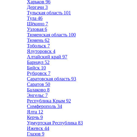
Харьков
96
Дергачи
3
Тульская область
101
Тула
46
Щёкино
7
Узловая
6
Тюменская область
100
Тюмень
62
Тобольск
7
Ялуторовск
4
Алтайский край
97
Барнаул
52
Бийск
10
Рубцовск
7
Саратовская область
93
Саратов
50
Балаково
8
Энгельс
7
Республика Крым
92
Симферополь
34
Ялта
12
Керчь
9
Удмуртская Республика
83
Ижевск
44
Глазов
9