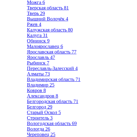
Можга
6
Тверская область
81
Тверь
29
Вышний Волочёк
4
Ржев
4
Калужская область
80
Калуга
31
Обнинск
9
Малоярославец
6
Ярославская область
77
Ярославль
47
Рыбинск
7
Переславль-Залесский
4
Алматы
73
Владимирская область
71
Владимир
25
Ковров
8
Александров
8
Белгородская область
71
Белгород
29
Старый Оскол
5
Строитель
3
Вологодская область
69
Вологда
26
Череповец
25