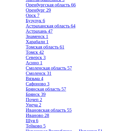
Оренбургская область
66
Оренбург
29
Орск
7
Бузулук
6
Астраханская область
64
Астрахань
47
Знаменск
1
Харабали
1
Томская область
61
Томск
42
Северск
3
Асино
1
Смоленская область
57
Смоленск
31
Вязьма
4
Сафоново
3
Брянская область
57
Брянск
39
Почеп
2
Унеча
2
Ивановская область
55
Иваново
28
Шуя
6
Тейково
5