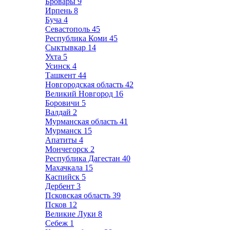
Бровары
9
Ирпень
8
Буча
4
Севастополь
45
Республика Коми
45
Сыктывкар
14
Ухта
5
Усинск
4
Ташкент
44
Новгородская область
42
Великий Новгород
16
Боровичи
5
Валдай
2
Мурманская область
41
Мурманск
15
Апатиты
4
Мончегорск
2
Республика Дагестан
40
Махачкала
15
Каспийск
5
Дербент
3
Псковская область
39
Псков
12
Великие Луки
8
Себеж
1