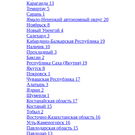
Караганда
13
Темиртау
5
Сарань
1
Ямало-Ненецкий автономный округ
20
Ноябрьск
8
Новый Уренгой
4
Салехард
3
Кабардино-Балкарская Республика
19
Нальчик
10
Прохладный
3
Баксан
2
Республика Саха (Якутия)
19
Якутск
8
Покровск
1
Чувашская Республика
17
Алатырь
3
Ядрин
2
Шумерля
1
Костанайская область
17
Костанай
15
Тобыл
2
Восточно-Казахстанская область
16
Усть-Каменогорск
16
Павлодарская область
15
Павлодар
13