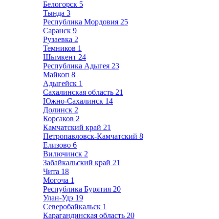
Белогорск
5
Тында
3
Республика Мордовия
25
Саранск
9
Рузаевка
2
Темников
1
Шымкент
24
Республика Адыгея
23
Майкоп
8
Адыгейск
1
Сахалинская область
21
Южно-Сахалинск
14
Долинск
2
Корсаков
2
Камчатский край
21
Петропавловск-Камчатский
8
Елизово
6
Вилючинск
2
Забайкальский край
21
Чита
18
Могоча
1
Республика Бурятия
20
Улан-Удэ
19
Северобайкальск
1
Карагандинская область
20