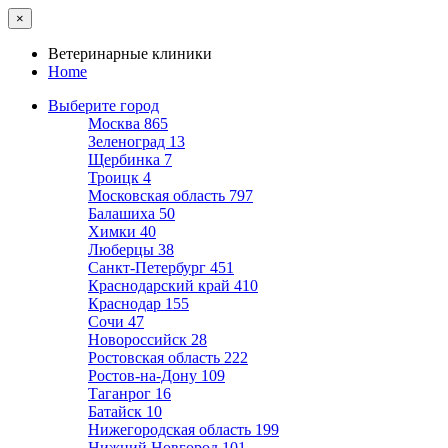
×
Ветеринарные клиники
Home
Выберите город
Москва
865
Зеленоград
13
Щербинка
7
Троицк
4
Московская область
797
Балашиха
50
Химки
40
Люберцы
38
Санкт-Петербург
451
Краснодарский край
410
Краснодар
155
Сочи
47
Новороссийск
28
Ростовская область
222
Ростов-на-Дону
109
Таганрог
16
Батайск
10
Нижегородская область
199
Нижний Новгород
101