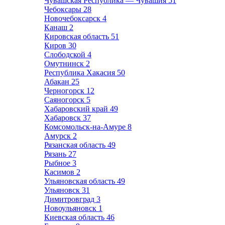
Чувашская Республика — Чувашия
51
Чебоксары
28
Новочебоксарск
4
Канаш
2
Кировская область
51
Киров
30
Слободской
4
Омутнинск
2
Республика Хакасия
50
Абакан
25
Черногорск
12
Саяногорск
5
Хабаровский край
49
Хабаровск
37
Комсомольск-на-Амуре
8
Амурск
2
Рязанская область
49
Рязань
27
Рыбное
3
Касимов
2
Ульяновская область
49
Ульяновск
31
Димитровград
3
Новоульяновск
1
Киевская область
46