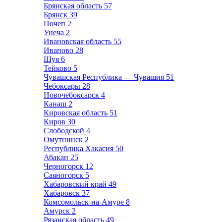
Брянская область
57
Брянск
39
Почеп
2
Унеча
2
Ивановская область
55
Иваново
28
Шуя
6
Тейково
5
Чувашская Республика — Чувашия
51
Чебоксары
28
Новочебоксарск
4
Канаш
2
Кировская область
51
Киров
30
Слободской
4
Омутнинск
2
Республика Хакасия
50
Абакан
25
Черногорск
12
Саяногорск
5
Хабаровский край
49
Хабаровск
37
Комсомольск-на-Амуре
8
Амурск
2
Рязанская область
49