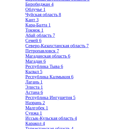
Биробиджан
4
Облучье
1
Чуйская область
8
Кант
3
Кара-Балта
1
Токмок
1
Абай область
7
Семей
6
Северо-Казахстанская область
7
Петропавловск
7
Магаданская область
6
Магадан
6
Республика Тыва
6
Кызыл
5
Республика Калмыкия
6
Лагань
1
Элиста
1
Астана
6
Республика Ингушетия
5
Назрань
2
Малгобек
1
Сунжа
1
Иссык-Кульская область
4
Каракол
4
Туркестанская область
4