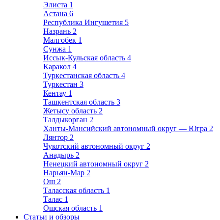
Элиста
1
Астана
6
Республика Ингушетия
5
Назрань
2
Малгобек
1
Сунжа
1
Иссык-Кульская область
4
Каракол
4
Туркестанская область
4
Туркестан
3
Кентау
1
Ташкентская область
3
Жетысу область
2
Талдыкорган
2
Ханты-Мансийский автономный округ — Югра
2
Лянтор
2
Чукотский автономный округ
2
Анадырь
2
Ненецкий автономный округ
2
Нарьян-Мар
2
Ош
2
Таласская область
1
Талас
1
Ошская область
1
Статьи и обзоры