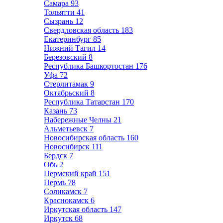
Самара
93
Тольятти
41
Сызрань
12
Свердловская область
183
Екатеринбург
85
Нижний Тагил
14
Березовский
8
Республика Башкортостан
176
Уфа
72
Стерлитамак
9
Октябрьский
8
Республика Татарстан
170
Казань
73
Набережные Челны
21
Альметьевск
7
Новосибирская область
160
Новосибирск
111
Бердск
7
Обь
2
Пермский край
151
Пермь
78
Соликамск
7
Краснокамск
6
Иркутская область
147
Иркутск
68