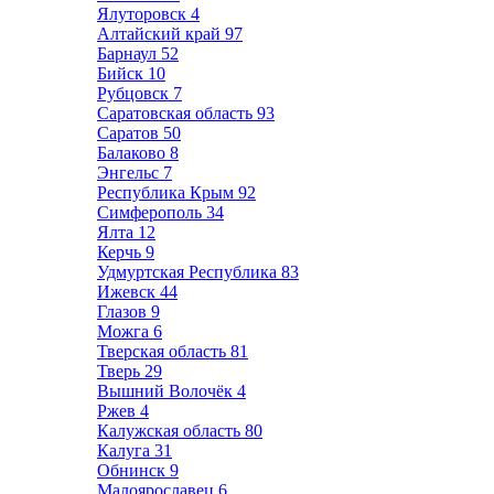
Ялуторовск
4
Алтайский край
97
Барнаул
52
Бийск
10
Рубцовск
7
Саратовская область
93
Саратов
50
Балаково
8
Энгельс
7
Республика Крым
92
Симферополь
34
Ялта
12
Керчь
9
Удмуртская Республика
83
Ижевск
44
Глазов
9
Можга
6
Тверская область
81
Тверь
29
Вышний Волочёк
4
Ржев
4
Калужская область
80
Калуга
31
Обнинск
9
Малоярославец
6