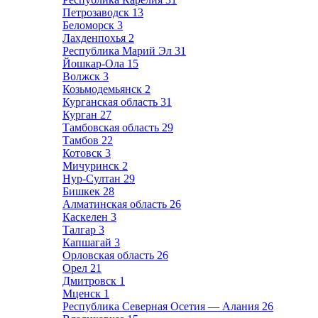
Петрозаводск
13
Беломорск
3
Лахденпохья
2
Республика Марий Эл
31
Йошкар-Ола
15
Волжск
3
Козьмодемьянск
2
Курганская область
31
Курган
27
Тамбовская область
29
Тамбов
22
Котовск
3
Мичуринск
2
Нур-Султан
29
Бишкек
28
Алматинская область
26
Каскелен
3
Талгар
3
Капшагай
3
Орловская область
26
Орел
21
Дмитровск
1
Мценск
1
Республика Северная Осетия — Алания
26