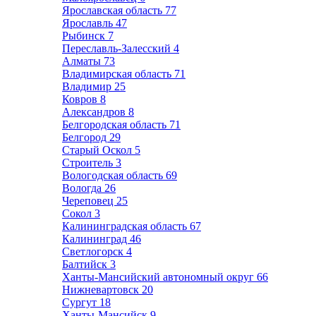
Ярославская область
77
Ярославль
47
Рыбинск
7
Переславль-Залесский
4
Алматы
73
Владимирская область
71
Владимир
25
Ковров
8
Александров
8
Белгородская область
71
Белгород
29
Старый Оскол
5
Строитель
3
Вологодская область
69
Вологда
26
Череповец
25
Сокол
3
Калининградская область
67
Калининград
46
Светлогорск
4
Балтийск
3
Ханты-Мансийский автономный округ
66
Нижневартовск
20
Сургут
18
Ханты-Мансийск
9