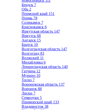
Новосибирск
111
Бердск
7
Обь
2
Пермский край
151
Пермь
78
Соликамск
7
Краснокамск
6
Иркутская область
147
Иркутск
68
Ангарск
15
Братск
10
Волгоградская область
147
Волгоград
83
Волжский
11
Михайловка
6
Ленинградская область
140
Гатчина
12
Мурино
10
Тосно
7
Воронежская область
137
Воронеж
88
Лиски
7
Семилуки
5
Приморский край
133
Владивосток
38