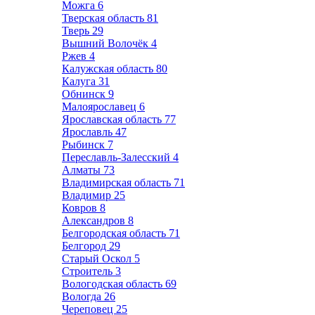
Можга
6
Тверская область
81
Тверь
29
Вышний Волочёк
4
Ржев
4
Калужская область
80
Калуга
31
Обнинск
9
Малоярославец
6
Ярославская область
77
Ярославль
47
Рыбинск
7
Переславль-Залесский
4
Алматы
73
Владимирская область
71
Владимир
25
Ковров
8
Александров
8
Белгородская область
71
Белгород
29
Старый Оскол
5
Строитель
3
Вологодская область
69
Вологда
26
Череповец
25