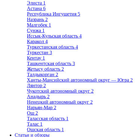
Элиста
1
Астана
6
Республика Ингушетия
5
Назрань
2
Малгобек
1
Сунжа
1
Иссык-Кульская область
4
Каракол
4
Туркестанская область
4
Туркестан
3
Кентау
1
Ташкентская область
3
Жетысу область
2
Талдыкорган
2
Ханты-Мансийский автономный округ — Югра
2
Лянтор
2
Чукотский автономный округ
2
Анадырь
2
Ненецкий автономный округ
2
Нарьян-Мар
2
Ош
2
Таласская область
1
Талас
1
Ошская область
1
Статьи и обзоры