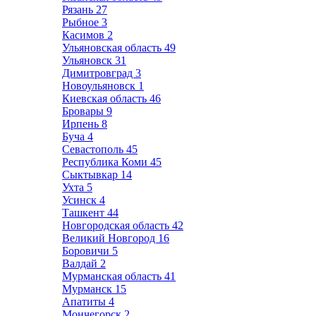
Рязань
27
Рыбное
3
Касимов
2
Ульяновская область
49
Ульяновск
31
Димитровград
3
Новоульяновск
1
Киевская область
46
Бровары
9
Ирпень
8
Буча
4
Севастополь
45
Республика Коми
45
Сыктывкар
14
Ухта
5
Усинск
4
Ташкент
44
Новгородская область
42
Великий Новгород
16
Боровичи
5
Валдай
2
Мурманская область
41
Мурманск
15
Апатиты
4
Мончегорск
2