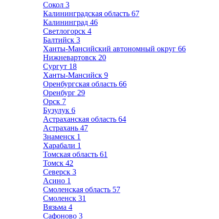
Сокол
3
Калининградская область
67
Калининград
46
Светлогорск
4
Балтийск
3
Ханты-Мансийский автономный округ
66
Нижневартовск
20
Сургут
18
Ханты-Мансийск
9
Оренбургская область
66
Оренбург
29
Орск
7
Бузулук
6
Астраханская область
64
Астрахань
47
Знаменск
1
Харабали
1
Томская область
61
Томск
42
Северск
3
Асино
1
Смоленская область
57
Смоленск
31
Вязьма
4
Сафоново
3