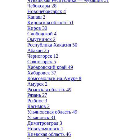
Чувашская Республика — Чувашия
51
Чебоксары
28
Новочебоксарск
4
Канаш
2
Кировская область
51
Киров
30
Слободской
4
Омутнинск
2
Республика Хакасия
50
Абакан
25
Черногорск
12
Саяногорск
5
Хабаровский край
49
Хабаровск
37
Комсомольск-на-Амуре
8
Амурск
2
Рязанская область
49
Рязань
27
Рыбное
3
Касимов
2
Ульяновская область
49
Ульяновск
31
Димитровград
3
Новоульяновск
1
Киевская область
46