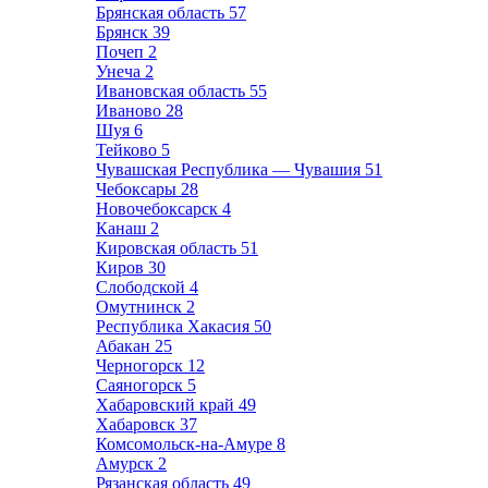
Брянская область
57
Брянск
39
Почеп
2
Унеча
2
Ивановская область
55
Иваново
28
Шуя
6
Тейково
5
Чувашская Республика — Чувашия
51
Чебоксары
28
Новочебоксарск
4
Канаш
2
Кировская область
51
Киров
30
Слободской
4
Омутнинск
2
Республика Хакасия
50
Абакан
25
Черногорск
12
Саяногорск
5
Хабаровский край
49
Хабаровск
37
Комсомольск-на-Амуре
8
Амурск
2
Рязанская область
49