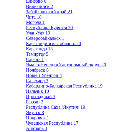
Елизово
6
Вилючинск
2
Забайкальский край
21
Чита
18
Могоча
1
Республика Бурятия
20
Улан-Удэ
19
Северобайкальск
1
Карагандинская область
20
Караганда
13
Темиртау
5
Сарань
1
Ямало-Ненецкий автономный округ
20
Ноябрьск
8
Новый Уренгой
4
Салехард
3
Кабардино-Балкарская Республика
19
Нальчик
10
Прохладный
3
Баксан
2
Республика Саха (Якутия)
19
Якутск
8
Покровск
1
Чувашская Республика
17
Алатырь
3