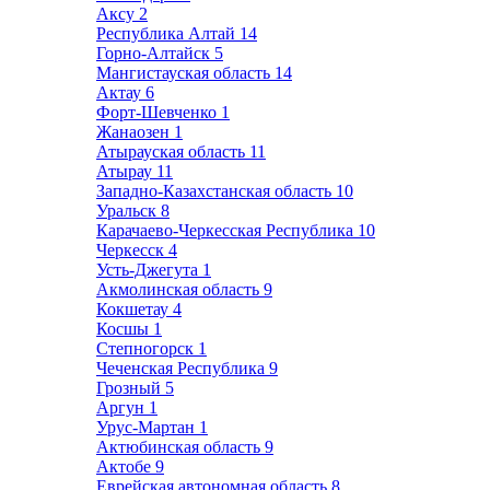
Аксу
2
Республика Алтай
14
Горно-Алтайск
5
Мангистауская область
14
Актау
6
Форт-Шевченко
1
Жанаозен
1
Атырауская область
11
Атырау
11
Западно-Казахстанская область
10
Уральск
8
Карачаево-Черкесская Республика
10
Черкесск
4
Усть-Джегута
1
Акмолинская область
9
Кокшетау
4
Косшы
1
Степногорск
1
Чеченская Республика
9
Грозный
5
Аргун
1
Урус-Мартан
1
Актюбинская область
9
Актобе
9
Еврейская автономная область
8