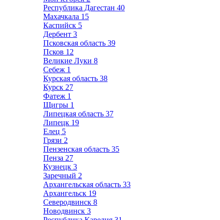
Республика Дагестан
40
Махачкала
15
Каспийск
5
Дербент
3
Псковская область
39
Псков
12
Великие Луки
8
Себеж
1
Курская область
38
Курск
27
Фатеж
1
Щигры
1
Липецкая область
37
Липецк
19
Елец
5
Грязи
2
Пензенская область
35
Пенза
27
Кузнецк
3
Заречный
2
Архангельская область
33
Архангельск
19
Северодвинск
8
Новодвинск
3
Республика Карелия
31