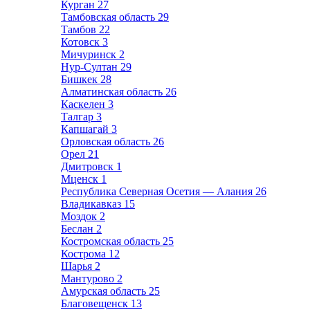
Курган
27
Тамбовская область
29
Тамбов
22
Котовск
3
Мичуринск
2
Нур-Султан
29
Бишкек
28
Алматинская область
26
Каскелен
3
Талгар
3
Капшагай
3
Орловская область
26
Орел
21
Дмитровск
1
Мценск
1
Республика Северная Осетия — Алания
26
Владикавказ
15
Моздок
2
Беслан
2
Костромская область
25
Кострома
12
Шарья
2
Мантурово
2
Амурская область
25
Благовещенск
13