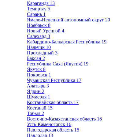
Караганда
13
Темиртау
5
Сарань
1
Ямало-Ненецкий автономный округ
20
Ноябрьск
8
Новый Уренгой
4
Салехард
3
Кабардино-Балкарская Республика
19
Нальчик
10
Прохладный
3
Баксан
2
Республика Саха (Якутия)
19
Якутск
8
Покровск
1
Чувашская Республика
17
Алатырь
3
Ядрин
2
Шумерля
1
Костанайская область
17
Костанай
15
Тобыл
2
Восточно-Казахстанская область
16
Усть-Каменогорск
16
Павлодарская область
15
Павлодар
13