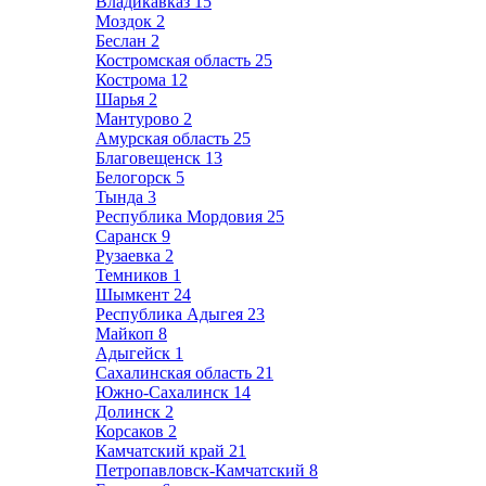
Владикавказ
15
Моздок
2
Беслан
2
Костромская область
25
Кострома
12
Шарья
2
Мантурово
2
Амурская область
25
Благовещенск
13
Белогорск
5
Тында
3
Республика Мордовия
25
Саранск
9
Рузаевка
2
Темников
1
Шымкент
24
Республика Адыгея
23
Майкоп
8
Адыгейск
1
Сахалинская область
21
Южно-Сахалинск
14
Долинск
2
Корсаков
2
Камчатский край
21
Петропавловск-Камчатский
8