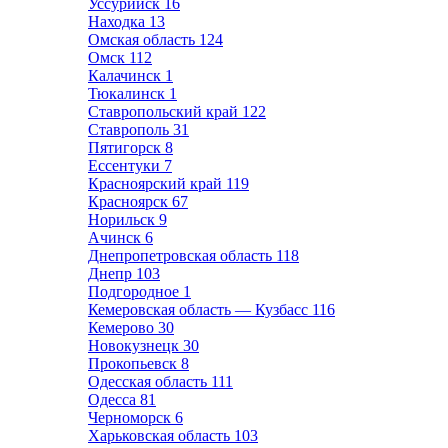
Уссурийск
16
Находка
13
Омская область
124
Омск
112
Калачинск
1
Тюкалинск
1
Ставропольский край
122
Ставрополь
31
Пятигорск
8
Ессентуки
7
Красноярский край
119
Красноярск
67
Норильск
9
Ачинск
6
Днепропетровская область
118
Днепр
103
Подгородное
1
Кемеровская область — Кузбасс
116
Кемерово
30
Новокузнецк
30
Прокопьевск
8
Одесская область
111
Одесса
81
Черноморск
6
Харьковская область
103