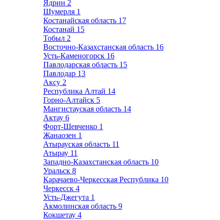
Ядрин
2
Шумерля
1
Костанайская область
17
Костанай
15
Тобыл
2
Восточно-Казахстанская область
16
Усть-Каменогорск
16
Павлодарская область
15
Павлодар
13
Аксу
2
Республика Алтай
14
Горно-Алтайск
5
Мангистауская область
14
Актау
6
Форт-Шевченко
1
Жанаозен
1
Атырауская область
11
Атырау
11
Западно-Казахстанская область
10
Уральск
8
Карачаево-Черкесская Республика
10
Черкесск
4
Усть-Джегута
1
Акмолинская область
9
Кокшетау
4