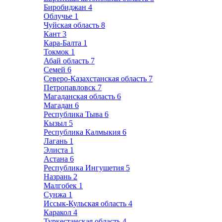
Биробиджан
4
Облучье
1
Чуйская область
8
Кант
3
Кара-Балта
1
Токмок
1
Абай область
7
Семей
6
Северо-Казахстанская область
7
Петропавловск
7
Магаданская область
6
Магадан
6
Республика Тыва
6
Кызыл
5
Республика Калмыкия
6
Лагань
1
Элиста
1
Астана
6
Республика Ингушетия
5
Назрань
2
Малгобек
1
Сунжа
1
Иссык-Кульская область
4
Каракол
4
Туркестанская область
4