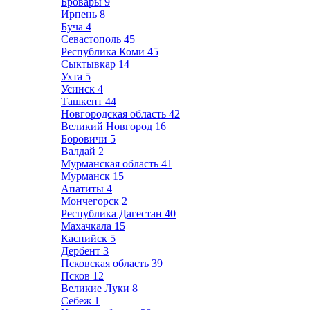
Бровары
9
Ирпень
8
Буча
4
Севастополь
45
Республика Коми
45
Сыктывкар
14
Ухта
5
Усинск
4
Ташкент
44
Новгородская область
42
Великий Новгород
16
Боровичи
5
Валдай
2
Мурманская область
41
Мурманск
15
Апатиты
4
Мончегорск
2
Республика Дагестан
40
Махачкала
15
Каспийск
5
Дербент
3
Псковская область
39
Псков
12
Великие Луки
8
Себеж
1