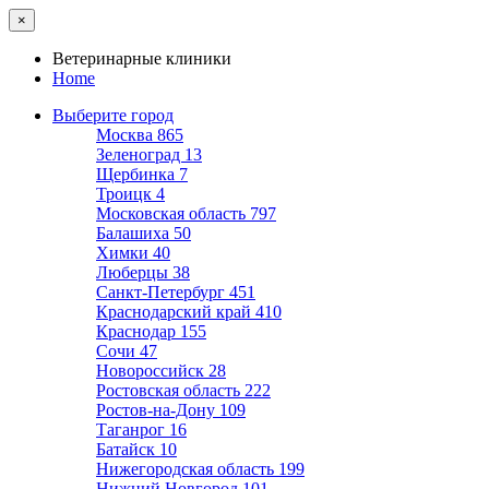
×
Ветеринарные клиники
Home
Выберите город
Москва
865
Зеленоград
13
Щербинка
7
Троицк
4
Московская область
797
Балашиха
50
Химки
40
Люберцы
38
Санкт-Петербург
451
Краснодарский край
410
Краснодар
155
Сочи
47
Новороссийск
28
Ростовская область
222
Ростов-на-Дону
109
Таганрог
16
Батайск
10
Нижегородская область
199
Нижний Новгород
101