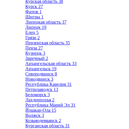
Курская область
38
Курск
27
Фатеж
1
Щигры
1
Липецкая область
37
Липецк
19
Елец
5
Грязи
2
Пензенская область
35
Пенза
27
Кузнецк
3
Заречный
2
Архангельская область
33
Архангельск
19
Северодвинск
8
Новодвинск
3
Республика Карелия
31
Петрозаводск
13
Беломорск
3
Лахденпохья
2
Республика Марий Эл
31
Йошкар-Ола
15
Волжск
3
Козьмодемьянск
2
Курганская область
31