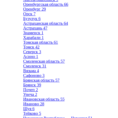
Оренбургская область
66
Оренбург
29
Орск
7
Бузулук
6
Астраханская область
64
Астрахань
47
Знаменск
1
Харабали
1
Томская область
61
Томск
42
Северск
3
Асино
1
Смоленская область
57
Смоленск
31
Вязьма
4
Сафоново
3
Брянская область
57
Брянск
39
Почеп
2
Унеча
2
Ивановская область
55
Иваново
28
Шуя
6
Тейково
5