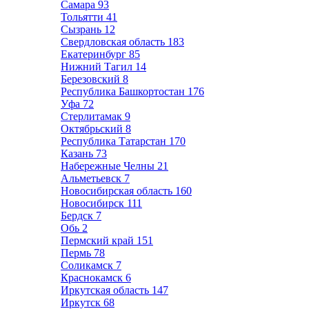
Самара
93
Тольятти
41
Сызрань
12
Свердловская область
183
Екатеринбург
85
Нижний Тагил
14
Березовский
8
Республика Башкортостан
176
Уфа
72
Стерлитамак
9
Октябрьский
8
Республика Татарстан
170
Казань
73
Набережные Челны
21
Альметьевск
7
Новосибирская область
160
Новосибирск
111
Бердск
7
Обь
2
Пермский край
151
Пермь
78
Соликамск
7
Краснокамск
6
Иркутская область
147
Иркутск
68