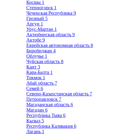
Косшы
1
Степногорск
1
Чеченская Республика
9
Грозный
5
Аргун
1
Урус-Мартан
1
Актюбинская область
9
Актобе
9
Еврейская автономная область
8
Биробиджан
4
Облучье
1
Чуйская область
8
Кант
3
Кара-Балта
1
Токмок
1
Абай область
7
Семей
6
Северо-Казахстанская область
7
Петропавловск
7
Магаданская область
6
Магадан
6
Республика Тыва
6
Кызыл
5
Республика Калмыкия
6
Лагань
1