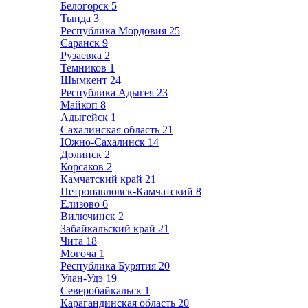
Белогорск
5
Тында
3
Республика Мордовия
25
Саранск
9
Рузаевка
2
Темников
1
Шымкент
24
Республика Адыгея
23
Майкоп
8
Адыгейск
1
Сахалинская область
21
Южно-Сахалинск
14
Долинск
2
Корсаков
2
Камчатский край
21
Петропавловск-Камчатский
8
Елизово
6
Вилючинск
2
Забайкальский край
21
Чита
18
Могоча
1
Республика Бурятия
20
Улан-Удэ
19
Северобайкальск
1
Карагандинская область
20