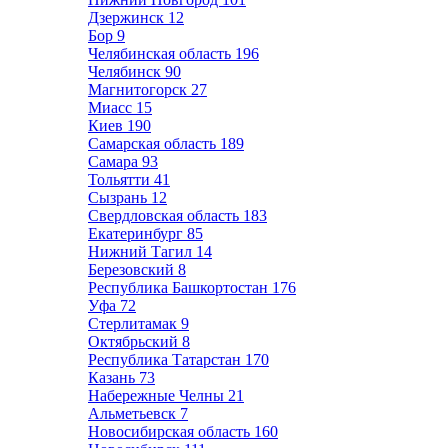
Дзержинск
12
Бор
9
Челябинская область
196
Челябинск
90
Магнитогорск
27
Миасс
15
Киев
190
Самарская область
189
Самара
93
Тольятти
41
Сызрань
12
Свердловская область
183
Екатеринбург
85
Нижний Тагил
14
Березовский
8
Республика Башкортостан
176
Уфа
72
Стерлитамак
9
Октябрьский
8
Республика Татарстан
170
Казань
73
Набережные Челны
21
Альметьевск
7
Новосибирская область
160