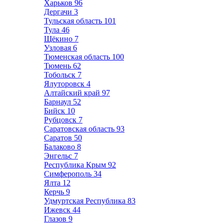
Харьков
96
Дергачи
3
Тульская область
101
Тула
46
Щёкино
7
Узловая
6
Тюменская область
100
Тюмень
62
Тобольск
7
Ялуторовск
4
Алтайский край
97
Барнаул
52
Бийск
10
Рубцовск
7
Саратовская область
93
Саратов
50
Балаково
8
Энгельс
7
Республика Крым
92
Симферополь
34
Ялта
12
Керчь
9
Удмуртская Республика
83
Ижевск
44
Глазов
9