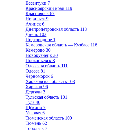
Ессентуки
7
Красноярский край
119
Красноярск
67
Норильск
9
Ачинск
6
Днепропетровская область
118
Днепр
103
Подгородное
1
Кемеровская область — Кузбасс
116
Кемерово
30
Новокузнецк
30
Прокопьевск
8
Одесская область
111
Одесса
81
Черноморск
6
Харьковская область
103
Харьков
96
Дергачи
3
Тульская область
101
Тула
46
Щёкино
7
Узловая
6
Тюменская область
100
Тюмень
62
Тобольск
7