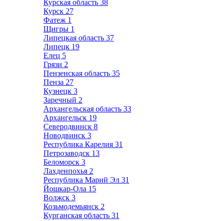
Курская область
38
Курск
27
Фатеж
1
Щигры
1
Липецкая область
37
Липецк
19
Елец
5
Грязи
2
Пензенская область
35
Пенза
27
Кузнецк
3
Заречный
2
Архангельская область
33
Архангельск
19
Северодвинск
8
Новодвинск
3
Республика Карелия
31
Петрозаводск
13
Беломорск
3
Лахденпохья
2
Республика Марий Эл
31
Йошкар-Ола
15
Волжск
3
Козьмодемьянск
2
Курганская область
31