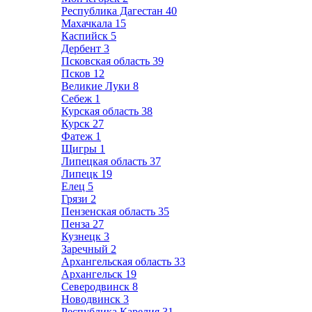
Республика Дагестан
40
Махачкала
15
Каспийск
5
Дербент
3
Псковская область
39
Псков
12
Великие Луки
8
Себеж
1
Курская область
38
Курск
27
Фатеж
1
Щигры
1
Липецкая область
37
Липецк
19
Елец
5
Грязи
2
Пензенская область
35
Пенза
27
Кузнецк
3
Заречный
2
Архангельская область
33
Архангельск
19
Северодвинск
8
Новодвинск
3
Республика Карелия
31