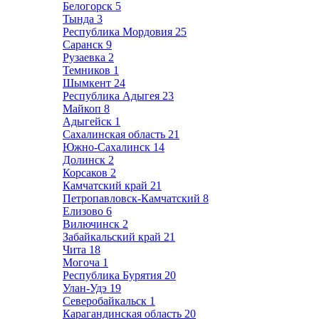
Белогорск
5
Тында
3
Республика Мордовия
25
Саранск
9
Рузаевка
2
Темников
1
Шымкент
24
Республика Адыгея
23
Майкоп
8
Адыгейск
1
Сахалинская область
21
Южно-Сахалинск
14
Долинск
2
Корсаков
2
Камчатский край
21
Петропавловск-Камчатский
8
Елизово
6
Вилючинск
2
Забайкальский край
21
Чита
18
Могоча
1
Республика Бурятия
20
Улан-Удэ
19
Северобайкальск
1
Карагандинская область
20