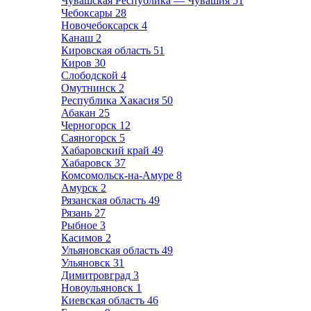
Чувашская Республика — Чувашия
51
Чебоксары
28
Новочебоксарск
4
Канаш
2
Кировская область
51
Киров
30
Слободской
4
Омутнинск
2
Республика Хакасия
50
Абакан
25
Черногорск
12
Саяногорск
5
Хабаровский край
49
Хабаровск
37
Комсомольск-на-Амуре
8
Амурск
2
Рязанская область
49
Рязань
27
Рыбное
3
Касимов
2
Ульяновская область
49
Ульяновск
31
Димитровград
3
Новоульяновск
1
Киевская область
46