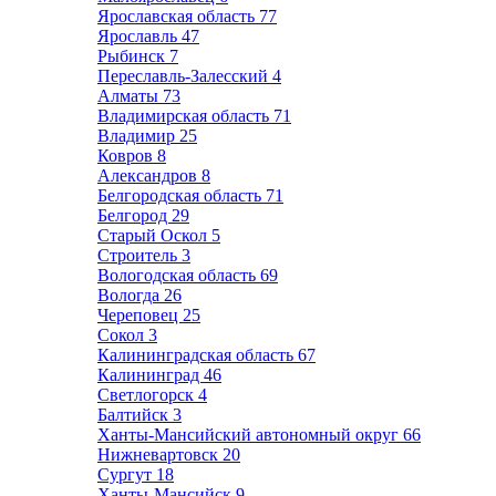
Ярославская область
77
Ярославль
47
Рыбинск
7
Переславль-Залесский
4
Алматы
73
Владимирская область
71
Владимир
25
Ковров
8
Александров
8
Белгородская область
71
Белгород
29
Старый Оскол
5
Строитель
3
Вологодская область
69
Вологда
26
Череповец
25
Сокол
3
Калининградская область
67
Калининград
46
Светлогорск
4
Балтийск
3
Ханты-Мансийский автономный округ
66
Нижневартовск
20
Сургут
18
Ханты-Мансийск
9