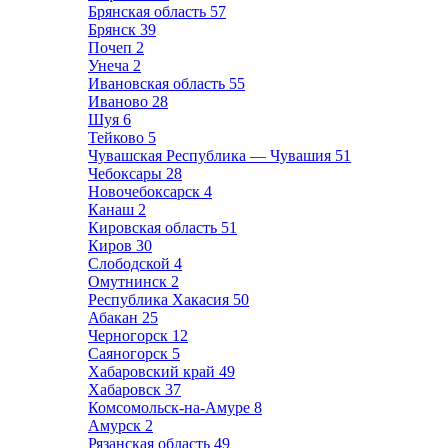
Брянская область
57
Брянск
39
Почеп
2
Унеча
2
Ивановская область
55
Иваново
28
Шуя
6
Тейково
5
Чувашская Республика — Чувашия
51
Чебоксары
28
Новочебоксарск
4
Канаш
2
Кировская область
51
Киров
30
Слободской
4
Омутнинск
2
Республика Хакасия
50
Абакан
25
Черногорск
12
Саяногорск
5
Хабаровский край
49
Хабаровск
37
Комсомольск-на-Амуре
8
Амурск
2
Рязанская область
49