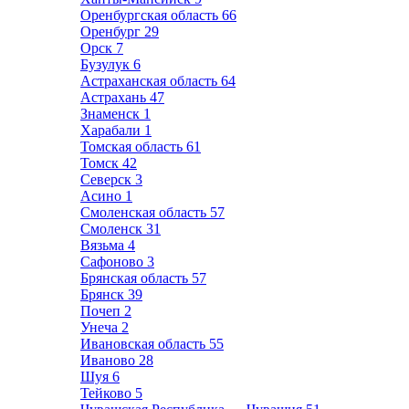
Оренбургская область
66
Оренбург
29
Орск
7
Бузулук
6
Астраханская область
64
Астрахань
47
Знаменск
1
Харабали
1
Томская область
61
Томск
42
Северск
3
Асино
1
Смоленская область
57
Смоленск
31
Вязьма
4
Сафоново
3
Брянская область
57
Брянск
39
Почеп
2
Унеча
2
Ивановская область
55
Иваново
28
Шуя
6
Тейково
5