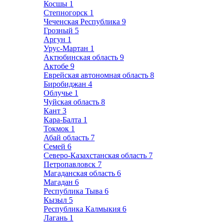
Косшы
1
Степногорск
1
Чеченская Республика
9
Грозный
5
Аргун
1
Урус-Мартан
1
Актюбинская область
9
Актобе
9
Еврейская автономная область
8
Биробиджан
4
Облучье
1
Чуйская область
8
Кант
3
Кара-Балта
1
Токмок
1
Абай область
7
Семей
6
Северо-Казахстанская область
7
Петропавловск
7
Магаданская область
6
Магадан
6
Республика Тыва
6
Кызыл
5
Республика Калмыкия
6
Лагань
1