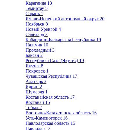
Караганда
13
Темиртау
5
Сарань
1
Ямало-Ненецкий автономный округ
20
Ноябрьск
8
Новый Уренгой
4
Салехард
3
Кабардино-Балкарская Республика
19
Нальчик
10
Прохладный
3
Баксан
2
Республика Саха (Якутия)
19
Якутск
8
Покровск
1
Чувашская Республика
17
Алатырь
3
Ядрин
2
Шумерля
1
Костанайская область
17
Костанай
15
Тобыл
2
Восточно-Казахстанская область
16
Усть-Каменогорск
16
Павлодарская область
15
Павлодар
13