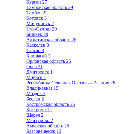
Курган
27
Тамбовская область
29
Тамбов
22
Котовск
3
Мичуринск
2
Нур-Султан
29
Бишкек
28
Алматинская область
26
Каскелен
3
Талгар
3
Капшагай
3
Орловская область
26
Орел
21
Дмитровск
1
Мценск
1
Республика Северная Осетия — Алания
26
Владикавказ
15
Моздок
2
Беслан
2
Костромская область
25
Кострома
12
Шарья
2
Мантурово
2
Амурская область
25
Благовещенск
13