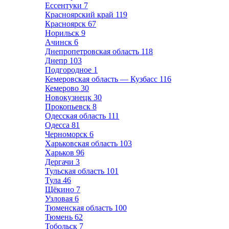
Ессентуки
7
Красноярский край
119
Красноярск
67
Норильск
9
Ачинск
6
Днепропетровская область
118
Днепр
103
Подгородное
1
Кемеровская область — Кузбасс
116
Кемерово
30
Новокузнецк
30
Прокопьевск
8
Одесская область
111
Одесса
81
Черноморск
6
Харьковская область
103
Харьков
96
Дергачи
3
Тульская область
101
Тула
46
Щёкино
7
Узловая
6
Тюменская область
100
Тюмень
62
Тобольск
7