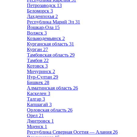
Петрозаводск
13
Беломорск
3
Лахденпохья
2
Республика Марий Эл
31
Йошкар-Ола
15
Волжск
3
Козьмодемьянск
2
Курганская область
31
Курган
27
Тамбовская область
29
Тамбов
22
Котовск
3
Мичуринск
2
Нур-Султан
29
Бишкек
28
Алматинская область
26
Каскелен
3
Талгар
3
Капшагай
3
Орловская область
26
Орел
21
Дмитровск
1
Мценск
1
Республика Северная Осетия — Алания
26