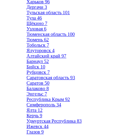
Харьков
96
Дергачи
3
Тульская область
101
Тула
46
Щёкино
7
Узловая
6
Тюменская область
100
Тюмень
62
Тобольск
7
Ялуторовск
4
Алтайский край
97
Барнаул
52
Бийск
10
Рубцовск
7
Саратовская область
93
Саратов
50
Балаково
8
Энгельс
7
Республика Крым
92
Симферополь
34
Ялта
12
Керчь
9
Удмуртская Республика
83
Ижевск
44
Глазов
9