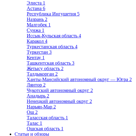
Элиста
1
Астана
6
Республика Ингушетия
5
Назрань
2
Малгобек
1
Сунжа
1
Иссык-Кульская область
4
Каракол
4
Туркестанская область
4
Туркестан
3
Кентау
1
Ташкентская область
3
Жетысу область
2
Талдыкорган
2
Ханты-Мансийский автономный округ — Югра
2
Лянтор
2
Чукотский автономный округ
2
Анадырь
2
Ненецкий автономный округ
2
Нарьян-Мар
2
Ош
2
Таласская область
1
Талас
1
Ошская область
1
Статьи и обзоры