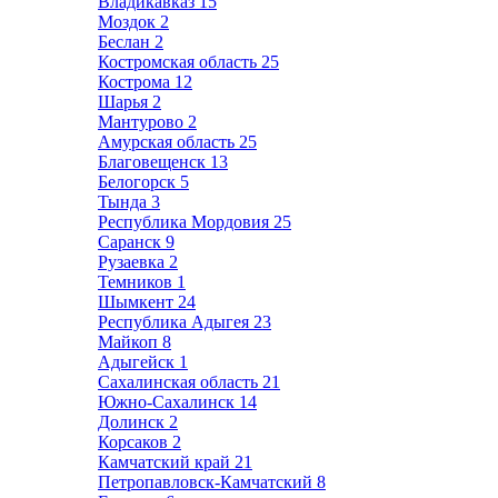
Владикавказ
15
Моздок
2
Беслан
2
Костромская область
25
Кострома
12
Шарья
2
Мантурово
2
Амурская область
25
Благовещенск
13
Белогорск
5
Тында
3
Республика Мордовия
25
Саранск
9
Рузаевка
2
Темников
1
Шымкент
24
Республика Адыгея
23
Майкоп
8
Адыгейск
1
Сахалинская область
21
Южно-Сахалинск
14
Долинск
2
Корсаков
2
Камчатский край
21
Петропавловск-Камчатский
8