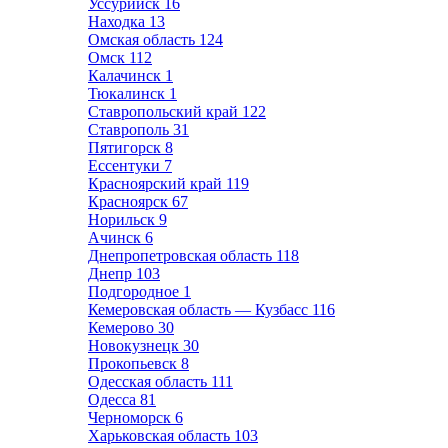
Уссурийск
16
Находка
13
Омская область
124
Омск
112
Калачинск
1
Тюкалинск
1
Ставропольский край
122
Ставрополь
31
Пятигорск
8
Ессентуки
7
Красноярский край
119
Красноярск
67
Норильск
9
Ачинск
6
Днепропетровская область
118
Днепр
103
Подгородное
1
Кемеровская область — Кузбасс
116
Кемерово
30
Новокузнецк
30
Прокопьевск
8
Одесская область
111
Одесса
81
Черноморск
6
Харьковская область
103