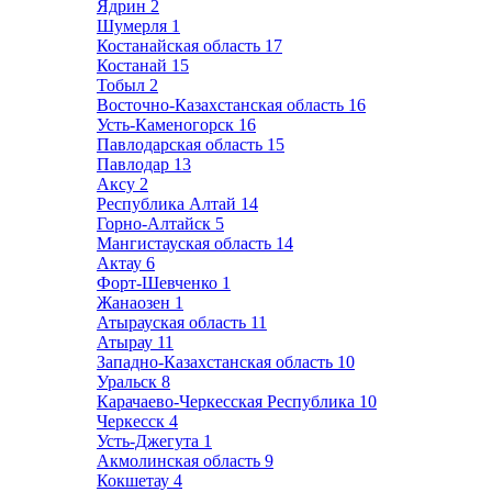
Ядрин
2
Шумерля
1
Костанайская область
17
Костанай
15
Тобыл
2
Восточно-Казахстанская область
16
Усть-Каменогорск
16
Павлодарская область
15
Павлодар
13
Аксу
2
Республика Алтай
14
Горно-Алтайск
5
Мангистауская область
14
Актау
6
Форт-Шевченко
1
Жанаозен
1
Атырауская область
11
Атырау
11
Западно-Казахстанская область
10
Уральск
8
Карачаево-Черкесская Республика
10
Черкесск
4
Усть-Джегута
1
Акмолинская область
9
Кокшетау
4