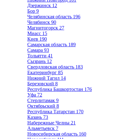
Дзержинск
12
Бор
9
Челябинская область
196
Челябинск
90
Магнитогорск
27
Миасс
15
Киев
190
Самарская область
189
Самара
93
Тольятти
41
Сызрань
12
Свердловская область
183
Екатеринбург
85
Нижний Тагил
14
Березовский
8
Республика Башкортостан
176
Уфа
72
Стерлитамак
9
Октябрьский
8
Республика Татарстан
170
Казань
73
Набережные Челны
21
Альметьевск
7
Новосибирская область
160