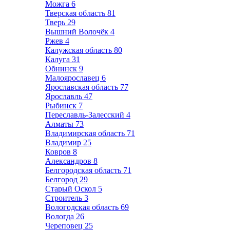
Можга
6
Тверская область
81
Тверь
29
Вышний Волочёк
4
Ржев
4
Калужская область
80
Калуга
31
Обнинск
9
Малоярославец
6
Ярославская область
77
Ярославль
47
Рыбинск
7
Переславль-Залесский
4
Алматы
73
Владимирская область
71
Владимир
25
Ковров
8
Александров
8
Белгородская область
71
Белгород
29
Старый Оскол
5
Строитель
3
Вологодская область
69
Вологда
26
Череповец
25