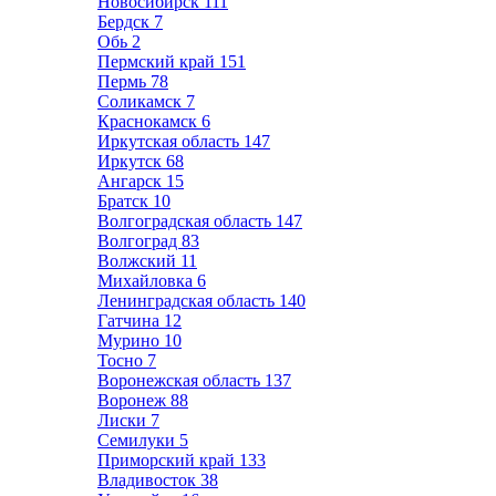
Новосибирск
111
Бердск
7
Обь
2
Пермский край
151
Пермь
78
Соликамск
7
Краснокамск
6
Иркутская область
147
Иркутск
68
Ангарск
15
Братск
10
Волгоградская область
147
Волгоград
83
Волжский
11
Михайловка
6
Ленинградская область
140
Гатчина
12
Мурино
10
Тосно
7
Воронежская область
137
Воронеж
88
Лиски
7
Семилуки
5
Приморский край
133
Владивосток
38