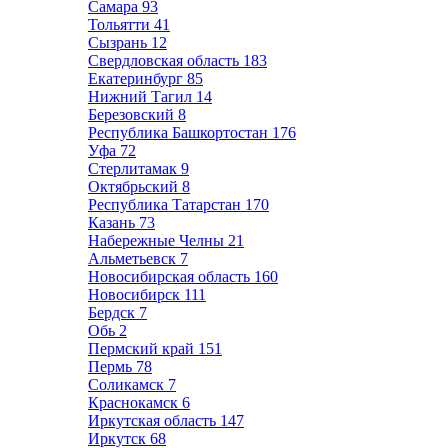
Самара
93
Тольятти
41
Сызрань
12
Свердловская область
183
Екатеринбург
85
Нижний Тагил
14
Березовский
8
Республика Башкортостан
176
Уфа
72
Стерлитамак
9
Октябрьский
8
Республика Татарстан
170
Казань
73
Набережные Челны
21
Альметьевск
7
Новосибирская область
160
Новосибирск
111
Бердск
7
Обь
2
Пермский край
151
Пермь
78
Соликамск
7
Краснокамск
6
Иркутская область
147
Иркутск
68