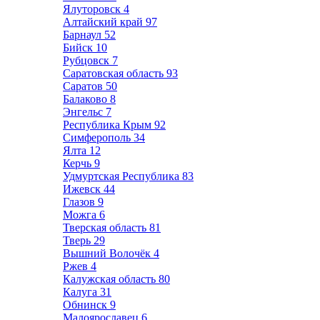
Ялуторовск
4
Алтайский край
97
Барнаул
52
Бийск
10
Рубцовск
7
Саратовская область
93
Саратов
50
Балаково
8
Энгельс
7
Республика Крым
92
Симферополь
34
Ялта
12
Керчь
9
Удмуртская Республика
83
Ижевск
44
Глазов
9
Можга
6
Тверская область
81
Тверь
29
Вышний Волочёк
4
Ржев
4
Калужская область
80
Калуга
31
Обнинск
9
Малоярославец
6