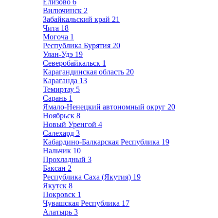
Елизово
6
Вилючинск
2
Забайкальский край
21
Чита
18
Могоча
1
Республика Бурятия
20
Улан-Удэ
19
Северобайкальск
1
Карагандинская область
20
Караганда
13
Темиртау
5
Сарань
1
Ямало-Ненецкий автономный округ
20
Ноябрьск
8
Новый Уренгой
4
Салехард
3
Кабардино-Балкарская Республика
19
Нальчик
10
Прохладный
3
Баксан
2
Республика Саха (Якутия)
19
Якутск
8
Покровск
1
Чувашская Республика
17
Алатырь
3