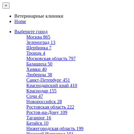
×
Ветеринарные клиники
Home
Выберите город
Москва
865
Зеленоград
13
Щербинка
7
Троицк
4
Московская область
797
Балашиха
50
Химки
40
Люберцы
38
Санкт-Петербург
451
Краснодарский край
410
Краснодар
155
Сочи
47
Новороссийск
28
Ростовская область
222
Ростов-на-Дону
109
Таганрог
16
Батайск
10
Нижегородская область
199
Нижний Новгород
101