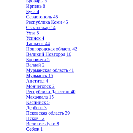
Бровары
9
Ирпень
8
Буча
4
Севастополь
45
Республика Коми
45
Сыктывкар
14
Ухта
5
Усинск
4
Ташкент
44
Новгородская область
42
Великий Новгород
16
Боровичи
5
Валдай
2
Мурманская область
41
Мурманск
15
Апатиты
4
Мончегорск
2
Республика Дагестан
40
Махачкала
15
Каспийск
5
Дербент
3
Псковская область
39
Псков
12
Великие Луки
8
Себеж
1