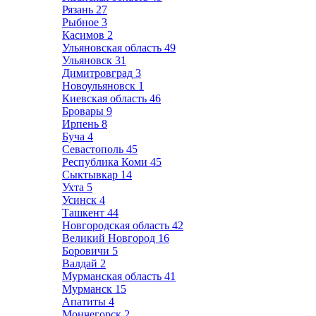
Рязань
27
Рыбное
3
Касимов
2
Ульяновская область
49
Ульяновск
31
Димитровград
3
Новоульяновск
1
Киевская область
46
Бровары
9
Ирпень
8
Буча
4
Севастополь
45
Республика Коми
45
Сыктывкар
14
Ухта
5
Усинск
4
Ташкент
44
Новгородская область
42
Великий Новгород
16
Боровичи
5
Валдай
2
Мурманская область
41
Мурманск
15
Апатиты
4
Мончегорск
2