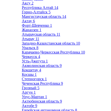
Аксу
2
Республика Алтай
14
Горно-Алтайск
5
Мангистауская область
14
Актау
6
Форт-Шевченко
1
Жанаозен
1
Атырауская область
11
Атырау
11
Западно-Казахстанская область
10
Уральск
8
Карачаево-Черкесская Республика
10
Черкесск
4
Усть-Джегута
1
Акмолинская область
9
Кокшетау
4
Косшы
1
Степногорск
1
Чеченская Республика
9
Грозный
5
Аргун
1
Урус-Мартан
1
Актюбинская область
9
Актобе
9
Еврейская автономная область
8