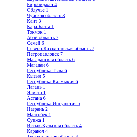
Биробиджан
4
Облучье
1
Чуйская область
8
Кант
3
Кара-Балта
1
Токмок
1
Абай область
7
Семей
6
Северо-Казахстанская область
7
Петропавловск
7
Магаданская область
6
Магадан
6
Республика Тыва
6
Кызыл
5
Республика Калмыкия
6
Лагань
1
Элиста
1
Астана
6
Республика Ингушетия
5
Назрань
2
Малгобек
1
Сунжа
1
Иссык-Кульская область
4
Каракол
4
Туркестанская область
4