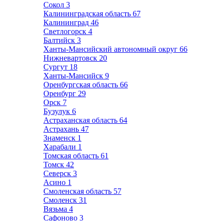
Сокол
3
Калининградская область
67
Калининград
46
Светлогорск
4
Балтийск
3
Ханты-Мансийский автономный округ
66
Нижневартовск
20
Сургут
18
Ханты-Мансийск
9
Оренбургская область
66
Оренбург
29
Орск
7
Бузулук
6
Астраханская область
64
Астрахань
47
Знаменск
1
Харабали
1
Томская область
61
Томск
42
Северск
3
Асино
1
Смоленская область
57
Смоленск
31
Вязьма
4
Сафоново
3