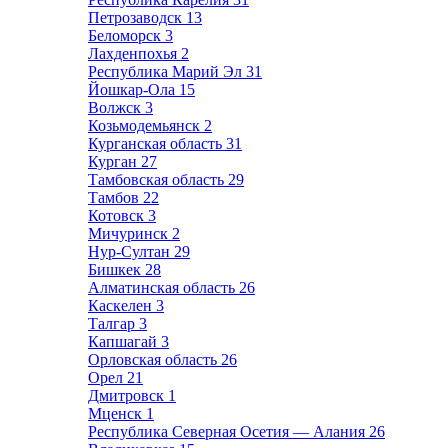
Петрозаводск
13
Беломорск
3
Лахденпохья
2
Республика Марий Эл
31
Йошкар-Ола
15
Волжск
3
Козьмодемьянск
2
Курганская область
31
Курган
27
Тамбовская область
29
Тамбов
22
Котовск
3
Мичуринск
2
Нур-Султан
29
Бишкек
28
Алматинская область
26
Каскелен
3
Талгар
3
Капшагай
3
Орловская область
26
Орел
21
Дмитровск
1
Мценск
1
Республика Северная Осетия — Алания
26