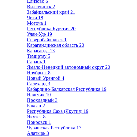
Елизово
6
Вилючинск
2
Забайкальский край
21
Чита
18
Могоча
1
Республика Бурятия
20
Улан-Удэ
19
Северобайкальск
1
Карагандинская область
20
Караганда
13
Темиртау
5
Сарань
1
Ямало-Ненецкий автономный округ
20
Ноябрьск
8
Новый Уренгой
4
Салехард
3
Кабардино-Балкарская Республика
19
Нальчик
10
Прохладный
3
Баксан
2
Республика Саха (Якутия)
19
Якутск
8
Покровск
1
Чувашская Республика
17
Алатырь
3