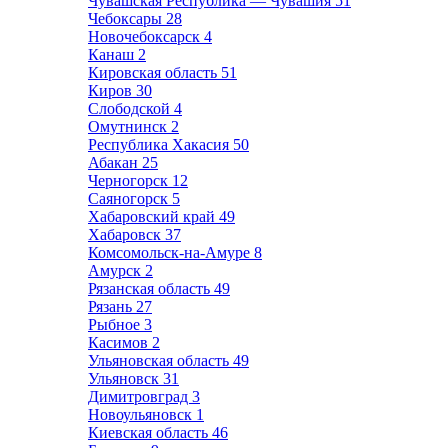
Чувашская Республика — Чувашия
51
Чебоксары
28
Новочебоксарск
4
Канаш
2
Кировская область
51
Киров
30
Слободской
4
Омутнинск
2
Республика Хакасия
50
Абакан
25
Черногорск
12
Саяногорск
5
Хабаровский край
49
Хабаровск
37
Комсомольск-на-Амуре
8
Амурск
2
Рязанская область
49
Рязань
27
Рыбное
3
Касимов
2
Ульяновская область
49
Ульяновск
31
Димитровград
3
Новоульяновск
1
Киевская область
46