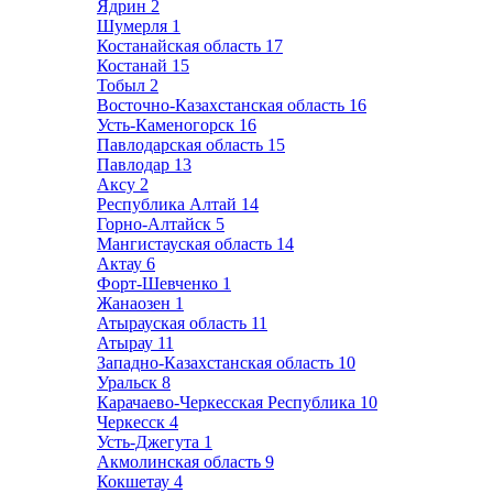
Ядрин
2
Шумерля
1
Костанайская область
17
Костанай
15
Тобыл
2
Восточно-Казахстанская область
16
Усть-Каменогорск
16
Павлодарская область
15
Павлодар
13
Аксу
2
Республика Алтай
14
Горно-Алтайск
5
Мангистауская область
14
Актау
6
Форт-Шевченко
1
Жанаозен
1
Атырауская область
11
Атырау
11
Западно-Казахстанская область
10
Уральск
8
Карачаево-Черкесская Республика
10
Черкесск
4
Усть-Джегута
1
Акмолинская область
9
Кокшетау
4