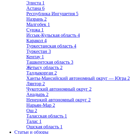
Элиста
1
Астана
6
Республика Ингушетия
5
Назрань
2
Малгобек
1
Сунжа
1
Иссык-Кульская область
4
Каракол
4
Туркестанская область
4
Туркестан
3
Кентау
1
Ташкентская область
3
Жетысу область
2
Талдыкорган
2
Ханты-Мансийский автономный округ — Югра
2
Лянтор
2
Чукотский автономный округ
2
Анадырь
2
Ненецкий автономный округ
2
Нарьян-Мар
2
Ош
2
Таласская область
1
Талас
1
Ошская область
1
Статьи и обзоры