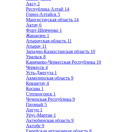
Аксу
2
Республика Алтай
14
Горно-Алтайск
5
Мангистауская область
14
Актау
6
Форт-Шевченко
1
Жанаозен
1
Атырауская область
11
Атырау
11
Западно-Казахстанская область
10
Уральск
8
Карачаево-Черкесская Республика
10
Черкесск
4
Усть-Джегута
1
Акмолинская область
9
Кокшетау
4
Косшы
1
Степногорск
1
Чеченская Республика
9
Грозный
5
Аргун
1
Урус-Мартан
1
Актюбинская область
9
Актобе
9
Еврейская автономная область
8