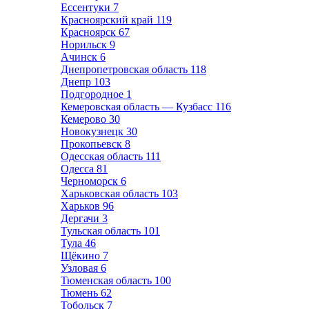
Ессентуки
7
Красноярский край
119
Красноярск
67
Норильск
9
Ачинск
6
Днепропетровская область
118
Днепр
103
Подгородное
1
Кемеровская область — Кузбасс
116
Кемерово
30
Новокузнецк
30
Прокопьевск
8
Одесская область
111
Одесса
81
Черноморск
6
Харьковская область
103
Харьков
96
Дергачи
3
Тульская область
101
Тула
46
Щёкино
7
Узловая
6
Тюменская область
100
Тюмень
62
Тобольск
7