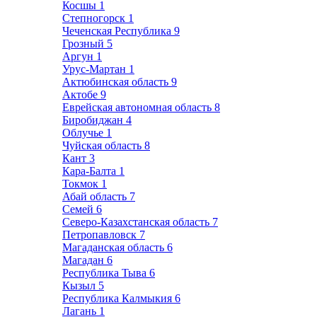
Косшы
1
Степногорск
1
Чеченская Республика
9
Грозный
5
Аргун
1
Урус-Мартан
1
Актюбинская область
9
Актобе
9
Еврейская автономная область
8
Биробиджан
4
Облучье
1
Чуйская область
8
Кант
3
Кара-Балта
1
Токмок
1
Абай область
7
Семей
6
Северо-Казахстанская область
7
Петропавловск
7
Магаданская область
6
Магадан
6
Республика Тыва
6
Кызыл
5
Республика Калмыкия
6
Лагань
1