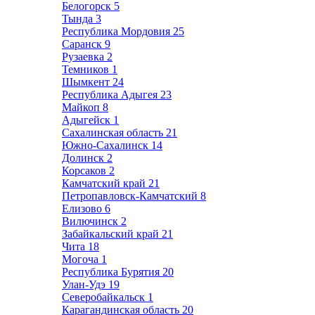
Белогорск
5
Тында
3
Республика Мордовия
25
Саранск
9
Рузаевка
2
Темников
1
Шымкент
24
Республика Адыгея
23
Майкоп
8
Адыгейск
1
Сахалинская область
21
Южно-Сахалинск
14
Долинск
2
Корсаков
2
Камчатский край
21
Петропавловск-Камчатский
8
Елизово
6
Вилючинск
2
Забайкальский край
21
Чита
18
Могоча
1
Республика Бурятия
20
Улан-Удэ
19
Северобайкальск
1
Карагандинская область
20