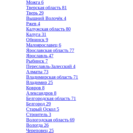
Можга
6
Тверская область
81
Тверь
29
Вышний Волочёк
4
Ржев
4
Калужская область
80
Калуга
31
Обнинск
9
Малоярославец
6
Ярославская область
77
Ярославль
47
Рыбинск
7
Переславль-Залесский
4
Алматы
73
Владимирская область
71
Владимир
25
Ковров
8
Александров
8
Белгородская область
71
Белгород
29
Старый Оскол
5
Строитель
3
Вологодская область
69
Вологда
26
Череповец
25