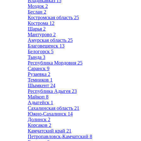
Владикавказ
15
Моздок
2
Беслан
2
Костромская область
25
Кострома
12
Шарья
2
Мантурово
2
Амурская область
25
Благовещенск
13
Белогорск
5
Тында
3
Республика Мордовия
25
Саранск
9
Рузаевка
2
Темников
1
Шымкент
24
Республика Адыгея
23
Майкоп
8
Адыгейск
1
Сахалинская область
21
Южно-Сахалинск
14
Долинск
2
Корсаков
2
Камчатский край
21
Петропавловск-Камчатский
8