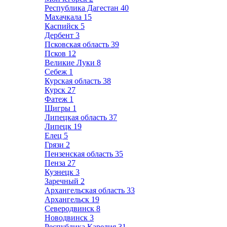
Республика Дагестан
40
Махачкала
15
Каспийск
5
Дербент
3
Псковская область
39
Псков
12
Великие Луки
8
Себеж
1
Курская область
38
Курск
27
Фатеж
1
Щигры
1
Липецкая область
37
Липецк
19
Елец
5
Грязи
2
Пензенская область
35
Пенза
27
Кузнецк
3
Заречный
2
Архангельская область
33
Архангельск
19
Северодвинск
8
Новодвинск
3
Республика Карелия
31