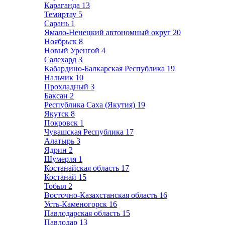
Караганда
13
Темиртау
5
Сарань
1
Ямало-Ненецкий автономный округ
20
Ноябрьск
8
Новый Уренгой
4
Салехард
3
Кабардино-Балкарская Республика
19
Нальчик
10
Прохладный
3
Баксан
2
Республика Саха (Якутия)
19
Якутск
8
Покровск
1
Чувашская Республика
17
Алатырь
3
Ядрин
2
Шумерля
1
Костанайская область
17
Костанай
15
Тобыл
2
Восточно-Казахстанская область
16
Усть-Каменогорск
16
Павлодарская область
15
Павлодар
13