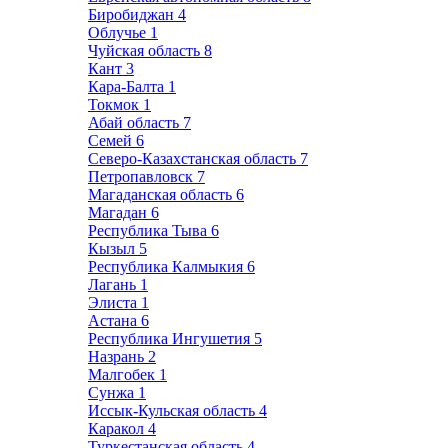
Биробиджан
4
Облучье
1
Чуйская область
8
Кант
3
Кара-Балта
1
Токмок
1
Абай область
7
Семей
6
Северо-Казахстанская область
7
Петропавловск
7
Магаданская область
6
Магадан
6
Республика Тыва
6
Кызыл
5
Республика Калмыкия
6
Лагань
1
Элиста
1
Астана
6
Республика Ингушетия
5
Назрань
2
Малгобек
1
Сунжа
1
Иссык-Кульская область
4
Каракол
4
Туркестанская область
4