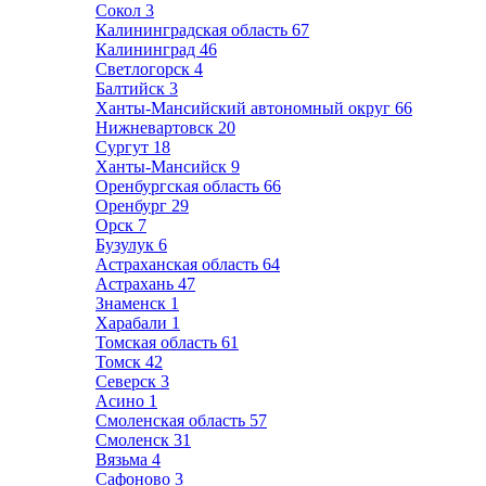
Сокол
3
Калининградская область
67
Калининград
46
Светлогорск
4
Балтийск
3
Ханты-Мансийский автономный округ
66
Нижневартовск
20
Сургут
18
Ханты-Мансийск
9
Оренбургская область
66
Оренбург
29
Орск
7
Бузулук
6
Астраханская область
64
Астрахань
47
Знаменск
1
Харабали
1
Томская область
61
Томск
42
Северск
3
Асино
1
Смоленская область
57
Смоленск
31
Вязьма
4
Сафоново
3