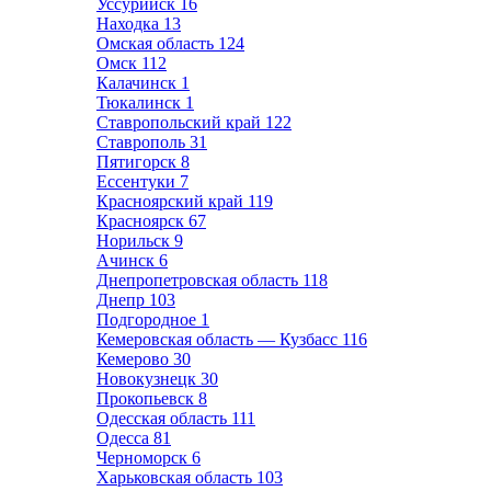
Уссурийск
16
Находка
13
Омская область
124
Омск
112
Калачинск
1
Тюкалинск
1
Ставропольский край
122
Ставрополь
31
Пятигорск
8
Ессентуки
7
Красноярский край
119
Красноярск
67
Норильск
9
Ачинск
6
Днепропетровская область
118
Днепр
103
Подгородное
1
Кемеровская область — Кузбасс
116
Кемерово
30
Новокузнецк
30
Прокопьевск
8
Одесская область
111
Одесса
81
Черноморск
6
Харьковская область
103