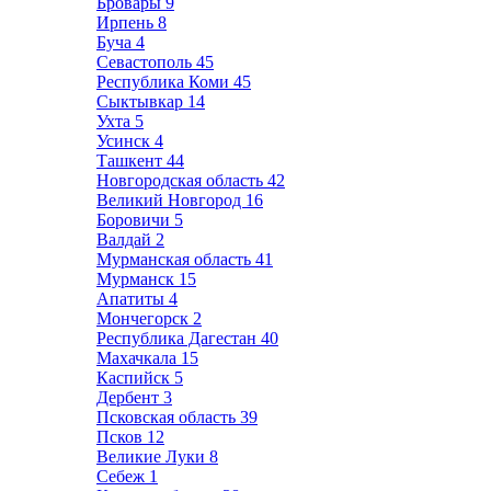
Бровары
9
Ирпень
8
Буча
4
Севастополь
45
Республика Коми
45
Сыктывкар
14
Ухта
5
Усинск
4
Ташкент
44
Новгородская область
42
Великий Новгород
16
Боровичи
5
Валдай
2
Мурманская область
41
Мурманск
15
Апатиты
4
Мончегорск
2
Республика Дагестан
40
Махачкала
15
Каспийск
5
Дербент
3
Псковская область
39
Псков
12
Великие Луки
8
Себеж
1