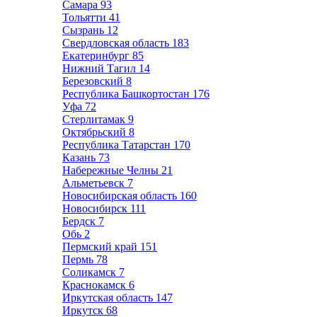
Самара
93
Тольятти
41
Сызрань
12
Свердловская область
183
Екатеринбург
85
Нижний Тагил
14
Березовский
8
Республика Башкортостан
176
Уфа
72
Стерлитамак
9
Октябрьский
8
Республика Татарстан
170
Казань
73
Набережные Челны
21
Альметьевск
7
Новосибирская область
160
Новосибирск
111
Бердск
7
Обь
2
Пермский край
151
Пермь
78
Соликамск
7
Краснокамск
6
Иркутская область
147
Иркутск
68