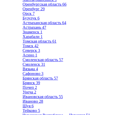
Оренбургская область
66
Оренбург
29
Орск
7
Бузулук
6
Астраханская область
64
Астрахань
47
Знаменск
1
Харабали
1
Томская область
61
Томск
42
Северск
3
Асино
1
Смоленская область
57
Смоленск
31
Вязьма
4
Сафоново
3
Брянская область
57
Брянск
39
Почеп
2
Унеча
2
Ивановская область
55
Иваново
28
Шуя
6
Тейково
5