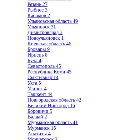
Рязань
27
Рыбное
3
Касимов
2
Ульяновская область
49
Ульяновск
31
Димитровград
3
Новоульяновск
1
Киевская область
46
Бровары
9
Ирпень
8
Буча
4
Севастополь
45
Республика Коми
45
Сыктывкар
14
Ухта
5
Усинск
4
Ташкент
44
Новгородская область
42
Великий Новгород
16
Боровичи
5
Валдай
2
Мурманская область
41
Мурманск
15
Апатиты
4
Мончегорск
2