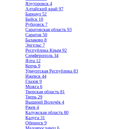
Ялуторовск
4
Алтайский край
97
Барнаул
52
Бийск
10
Рубцовск
7
Саратовская область
93
Саратов
50
Балаково
8
Энгельс
7
Республика Крым
92
Симферополь
34
Ялта
12
Керчь
9
Удмуртская Республика
83
Ижевск
44
Глазов
9
Можга
6
Тверская область
81
Тверь
29
Вышний Волочёк
4
Ржев
4
Калужская область
80
Калуга
31
Обнинск
9
Малоярославец
6