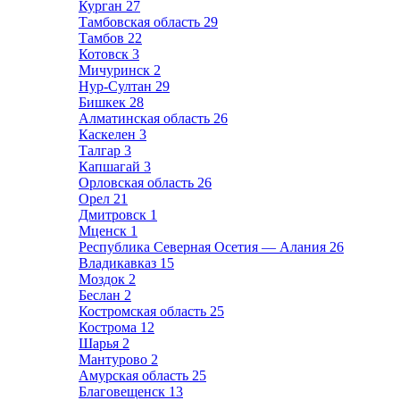
Курган
27
Тамбовская область
29
Тамбов
22
Котовск
3
Мичуринск
2
Нур-Султан
29
Бишкек
28
Алматинская область
26
Каскелен
3
Талгар
3
Капшагай
3
Орловская область
26
Орел
21
Дмитровск
1
Мценск
1
Республика Северная Осетия — Алания
26
Владикавказ
15
Моздок
2
Беслан
2
Костромская область
25
Кострома
12
Шарья
2
Мантурово
2
Амурская область
25
Благовещенск
13