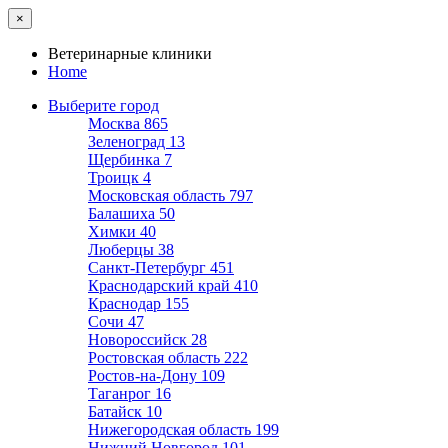
×
Ветеринарные клиники
Home
Выберите город
Москва
865
Зеленоград
13
Щербинка
7
Троицк
4
Московская область
797
Балашиха
50
Химки
40
Люберцы
38
Санкт-Петербург
451
Краснодарский край
410
Краснодар
155
Сочи
47
Новороссийск
28
Ростовская область
222
Ростов-на-Дону
109
Таганрог
16
Батайск
10
Нижегородская область
199
Нижний Новгород
101