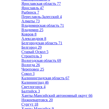
Ярославская область
77
Ярославль
47
Рыбинск
7
Переславль-Залесский
4
Алматы
73
Владимирская область
71
Владимир
25
Ковров
8
Александров
8
Белгородская область
71
Белгород
29
Старый Оскол
5
Строитель
3
Вологодская область
69
Вологда
26
Череповец
25
Сокол
3
Калининградская область
67
Калининград
46
Светлогорск
4
Балтийск
3
Ханты-Мансийский автономный округ
66
Нижневартовск
20
Сургут
18
Ханты-Мансийск
9