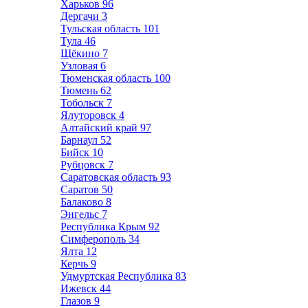
Харьков
96
Дергачи
3
Тульская область
101
Тула
46
Щёкино
7
Узловая
6
Тюменская область
100
Тюмень
62
Тобольск
7
Ялуторовск
4
Алтайский край
97
Барнаул
52
Бийск
10
Рубцовск
7
Саратовская область
93
Саратов
50
Балаково
8
Энгельс
7
Республика Крым
92
Симферополь
34
Ялта
12
Керчь
9
Удмуртская Республика
83
Ижевск
44
Глазов
9