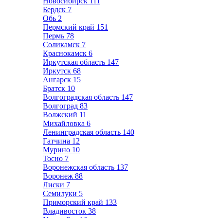
Новосибирск
111
Бердск
7
Обь
2
Пермский край
151
Пермь
78
Соликамск
7
Краснокамск
6
Иркутская область
147
Иркутск
68
Ангарск
15
Братск
10
Волгоградская область
147
Волгоград
83
Волжский
11
Михайловка
6
Ленинградская область
140
Гатчина
12
Мурино
10
Тосно
7
Воронежская область
137
Воронеж
88
Лиски
7
Семилуки
5
Приморский край
133
Владивосток
38