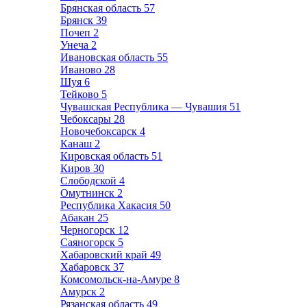
Брянская область
57
Брянск
39
Почеп
2
Унеча
2
Ивановская область
55
Иваново
28
Шуя
6
Тейково
5
Чувашская Республика — Чувашия
51
Чебоксары
28
Новочебоксарск
4
Канаш
2
Кировская область
51
Киров
30
Слободской
4
Омутнинск
2
Республика Хакасия
50
Абакан
25
Черногорск
12
Саяногорск
5
Хабаровский край
49
Хабаровск
37
Комсомольск-на-Амуре
8
Амурск
2
Рязанская область
49