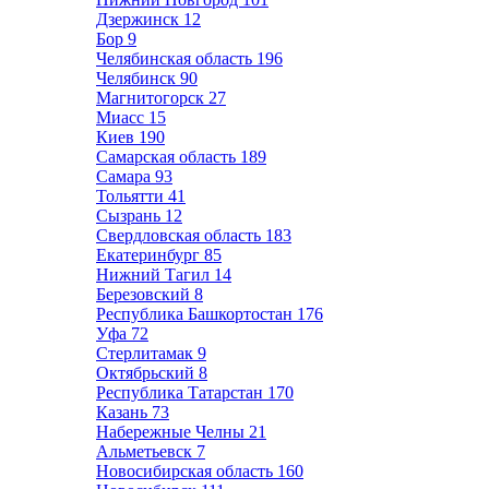
Дзержинск
12
Бор
9
Челябинская область
196
Челябинск
90
Магнитогорск
27
Миасс
15
Киев
190
Самарская область
189
Самара
93
Тольятти
41
Сызрань
12
Свердловская область
183
Екатеринбург
85
Нижний Тагил
14
Березовский
8
Республика Башкортостан
176
Уфа
72
Стерлитамак
9
Октябрьский
8
Республика Татарстан
170
Казань
73
Набережные Челны
21
Альметьевск
7
Новосибирская область
160