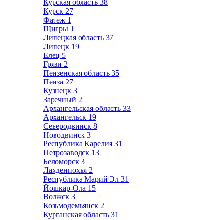
Курская область
38
Курск
27
Фатеж
1
Щигры
1
Липецкая область
37
Липецк
19
Елец
5
Грязи
2
Пензенская область
35
Пенза
27
Кузнецк
3
Заречный
2
Архангельская область
33
Архангельск
19
Северодвинск
8
Новодвинск
3
Республика Карелия
31
Петрозаводск
13
Беломорск
3
Лахденпохья
2
Республика Марий Эл
31
Йошкар-Ола
15
Волжск
3
Козьмодемьянск
2
Курганская область
31