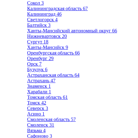
Сокол
3
Калининградская область
67
Калининград
46
Светлогорск
4
Балтийск
3
Ханты-Мансийский автономный округ
66
Нижневартовск
20
Сургут
18
Ханты-Мансийск
9
Оренбургская область
66
Оренбург
29
Орск
7
Бузулук
6
Астраханская область
64
Астрахань
47
Знаменск
1
Харабали
1
Томская область
61
Томск
42
Северск
3
Асино
1
Смоленская область
57
Смоленск
31
Вязьма
4
Сафоново
3