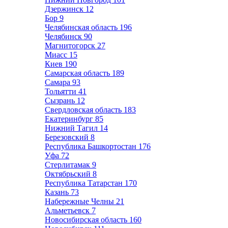
Дзержинск
12
Бор
9
Челябинская область
196
Челябинск
90
Магнитогорск
27
Миасс
15
Киев
190
Самарская область
189
Самара
93
Тольятти
41
Сызрань
12
Свердловская область
183
Екатеринбург
85
Нижний Тагил
14
Березовский
8
Республика Башкортостан
176
Уфа
72
Стерлитамак
9
Октябрьский
8
Республика Татарстан
170
Казань
73
Набережные Челны
21
Альметьевск
7
Новосибирская область
160