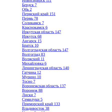
Новосибирск
111
Бердск
7
Обь
2
Пермский край
151
Пермь
78
Соликамск
7
Краснокамск
6
Иркутская область
147
Иркутск
68
Ангарск
15
Братск
10
Волгоградская область
147
Волгоград
83
Волжский
11
Михайловка
6
Ленинградская область
140
Гатчина
12
Мурино
10
Тосно
7
Воронежская область
137
Воронеж
88
Лиски
7
Семилуки
5
Приморский край
133
Владивосток
38