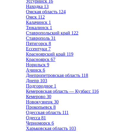
Уссурийск
16
Находка
13
Омская область
124
Омск
112
Калачинск
1
Тюкалинск
1
Ставропольский край
122
Ставрополь
31
Пятигорск
8
Ессентуки
7
Красноярский край
119
Красноярск
67
Норильск
9
Ачинск
6
Днепропетровская область
118
Днепр
103
Подгородное
1
Кемеровская область — Кузбасс
116
Кемерово
30
Новокузнецк
30
Прокопьевск
8
Одесская область
111
Одесса
81
Черноморск
6
Харьковская область
103