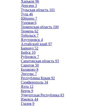
Харьков
96
Дергачи
3
Тульская область
101
Тула
46
Щёкино
7
Узловая
6
Тюменская область
100
Тюмень
62
Тобольск
7
Ялуторовск
4
Алтайский край
97
Барнаул
52
Бийск
10
Рубцовск
7
Саратовская область
93
Саратов
50
Балаково
8
Энгельс
7
Республика Крым
92
Симферополь
34
Ялта
12
Керчь
9
Удмуртская Республика
83
Ижевск
44
Глазов
9