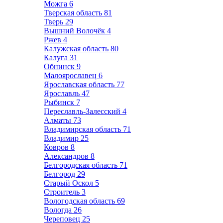
Можга
6
Тверская область
81
Тверь
29
Вышний Волочёк
4
Ржев
4
Калужская область
80
Калуга
31
Обнинск
9
Малоярославец
6
Ярославская область
77
Ярославль
47
Рыбинск
7
Переславль-Залесский
4
Алматы
73
Владимирская область
71
Владимир
25
Ковров
8
Александров
8
Белгородская область
71
Белгород
29
Старый Оскол
5
Строитель
3
Вологодская область
69
Вологда
26
Череповец
25