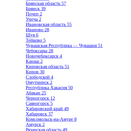
Брянская область
57
Брянск
39
Почеп
2
Унеча
2
Ивановская область
55
Иваново
28
Шуя
6
Тейково
5
Чувашская Республика — Чувашия
51
Чебоксары
28
Новочебоксарск
4
Канаш
2
Кировская область
51
Киров
30
Слободской
4
Омутнинск
2
Республика Хакасия
50
Абакан
25
Черногорск
12
Саяногорск
5
Хабаровский край
49
Хабаровск
37
Комсомольск-на-Амуре
8
Амурск
2
Рязанская область
49