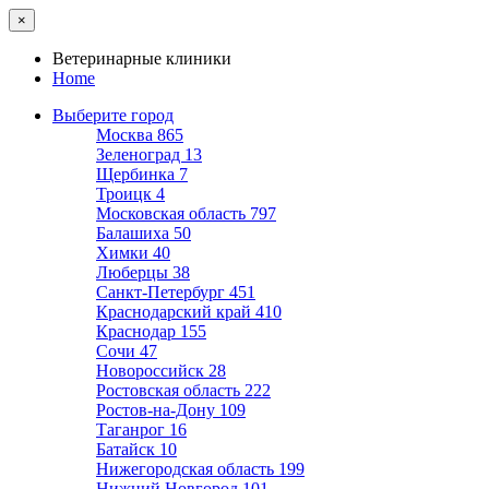
×
Ветеринарные клиники
Home
Выберите город
Москва
865
Зеленоград
13
Щербинка
7
Троицк
4
Московская область
797
Балашиха
50
Химки
40
Люберцы
38
Санкт-Петербург
451
Краснодарский край
410
Краснодар
155
Сочи
47
Новороссийск
28
Ростовская область
222
Ростов-на-Дону
109
Таганрог
16
Батайск
10
Нижегородская область
199
Нижний Новгород
101