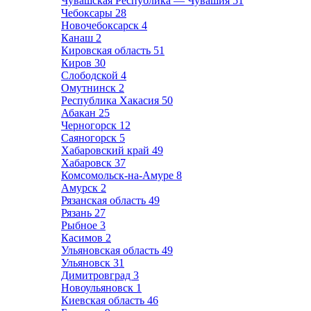
Чувашская Республика — Чувашия
51
Чебоксары
28
Новочебоксарск
4
Канаш
2
Кировская область
51
Киров
30
Слободской
4
Омутнинск
2
Республика Хакасия
50
Абакан
25
Черногорск
12
Саяногорск
5
Хабаровский край
49
Хабаровск
37
Комсомольск-на-Амуре
8
Амурск
2
Рязанская область
49
Рязань
27
Рыбное
3
Касимов
2
Ульяновская область
49
Ульяновск
31
Димитровград
3
Новоульяновск
1
Киевская область
46