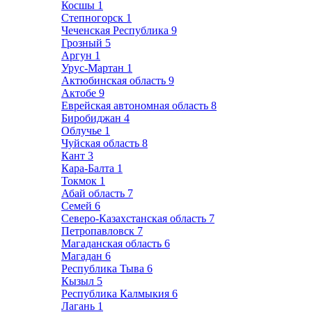
Косшы
1
Степногорск
1
Чеченская Республика
9
Грозный
5
Аргун
1
Урус-Мартан
1
Актюбинская область
9
Актобе
9
Еврейская автономная область
8
Биробиджан
4
Облучье
1
Чуйская область
8
Кант
3
Кара-Балта
1
Токмок
1
Абай область
7
Семей
6
Северо-Казахстанская область
7
Петропавловск
7
Магаданская область
6
Магадан
6
Республика Тыва
6
Кызыл
5
Республика Калмыкия
6
Лагань
1