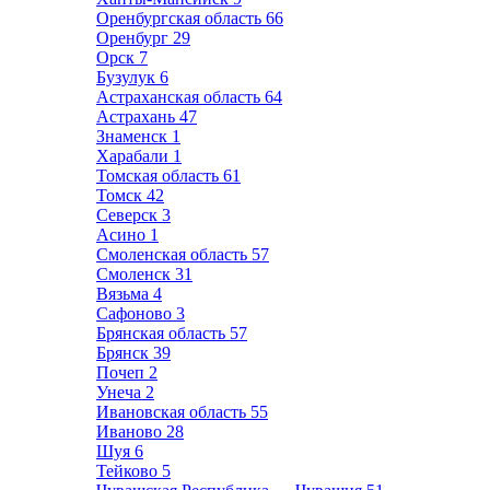
Оренбургская область
66
Оренбург
29
Орск
7
Бузулук
6
Астраханская область
64
Астрахань
47
Знаменск
1
Харабали
1
Томская область
61
Томск
42
Северск
3
Асино
1
Смоленская область
57
Смоленск
31
Вязьма
4
Сафоново
3
Брянская область
57
Брянск
39
Почеп
2
Унеча
2
Ивановская область
55
Иваново
28
Шуя
6
Тейково
5