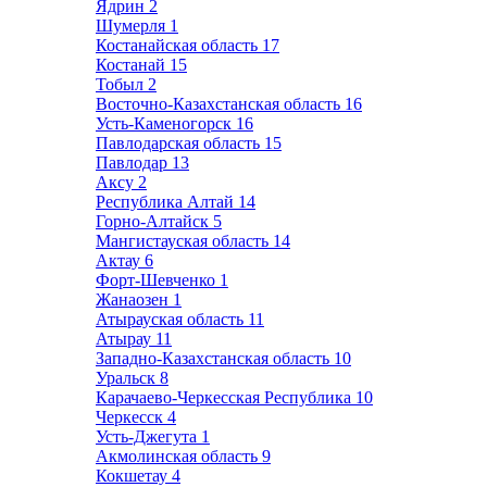
Ядрин
2
Шумерля
1
Костанайская область
17
Костанай
15
Тобыл
2
Восточно-Казахстанская область
16
Усть-Каменогорск
16
Павлодарская область
15
Павлодар
13
Аксу
2
Республика Алтай
14
Горно-Алтайск
5
Мангистауская область
14
Актау
6
Форт-Шевченко
1
Жанаозен
1
Атырауская область
11
Атырау
11
Западно-Казахстанская область
10
Уральск
8
Карачаево-Черкесская Республика
10
Черкесск
4
Усть-Джегута
1
Акмолинская область
9
Кокшетау
4