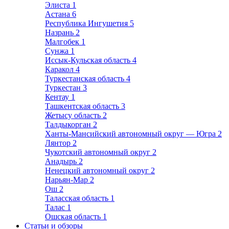
Элиста
1
Астана
6
Республика Ингушетия
5
Назрань
2
Малгобек
1
Сунжа
1
Иссык-Кульская область
4
Каракол
4
Туркестанская область
4
Туркестан
3
Кентау
1
Ташкентская область
3
Жетысу область
2
Талдыкорган
2
Ханты-Мансийский автономный округ — Югра
2
Лянтор
2
Чукотский автономный округ
2
Анадырь
2
Ненецкий автономный округ
2
Нарьян-Мар
2
Ош
2
Таласская область
1
Талас
1
Ошская область
1
Статьи и обзоры