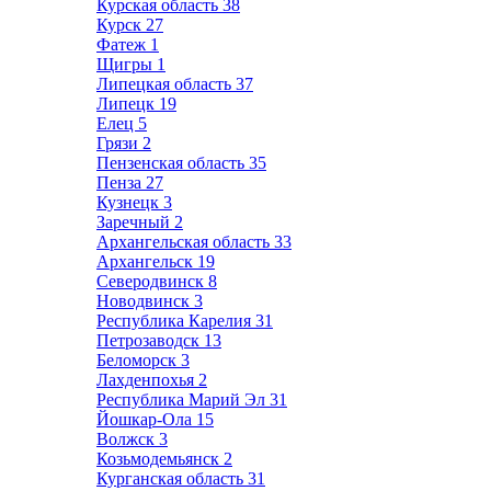
Курская область
38
Курск
27
Фатеж
1
Щигры
1
Липецкая область
37
Липецк
19
Елец
5
Грязи
2
Пензенская область
35
Пенза
27
Кузнецк
3
Заречный
2
Архангельская область
33
Архангельск
19
Северодвинск
8
Новодвинск
3
Республика Карелия
31
Петрозаводск
13
Беломорск
3
Лахденпохья
2
Республика Марий Эл
31
Йошкар-Ола
15
Волжск
3
Козьмодемьянск
2
Курганская область
31