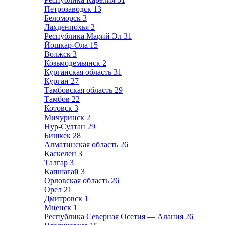
Петрозаводск
13
Беломорск
3
Лахденпохья
2
Республика Марий Эл
31
Йошкар-Ола
15
Волжск
3
Козьмодемьянск
2
Курганская область
31
Курган
27
Тамбовская область
29
Тамбов
22
Котовск
3
Мичуринск
2
Нур-Султан
29
Бишкек
28
Алматинская область
26
Каскелен
3
Талгар
3
Капшагай
3
Орловская область
26
Орел
21
Дмитровск
1
Мценск
1
Республика Северная Осетия — Алания
26