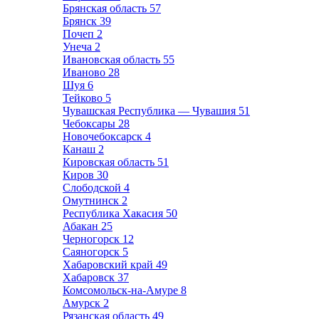
Брянская область
57
Брянск
39
Почеп
2
Унеча
2
Ивановская область
55
Иваново
28
Шуя
6
Тейково
5
Чувашская Республика — Чувашия
51
Чебоксары
28
Новочебоксарск
4
Канаш
2
Кировская область
51
Киров
30
Слободской
4
Омутнинск
2
Республика Хакасия
50
Абакан
25
Черногорск
12
Саяногорск
5
Хабаровский край
49
Хабаровск
37
Комсомольск-на-Амуре
8
Амурск
2
Рязанская область
49