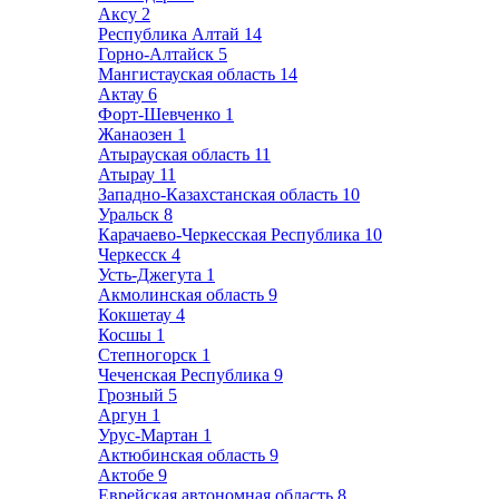
Аксу
2
Республика Алтай
14
Горно-Алтайск
5
Мангистауская область
14
Актау
6
Форт-Шевченко
1
Жанаозен
1
Атырауская область
11
Атырау
11
Западно-Казахстанская область
10
Уральск
8
Карачаево-Черкесская Республика
10
Черкесск
4
Усть-Джегута
1
Акмолинская область
9
Кокшетау
4
Косшы
1
Степногорск
1
Чеченская Республика
9
Грозный
5
Аргун
1
Урус-Мартан
1
Актюбинская область
9
Актобе
9
Еврейская автономная область
8