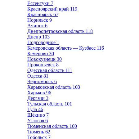
Ессентуки
7
Красноярский край
119
Красноярск
67
Норильск
9
Ачинск
6
Днепропетровская область
118
Днепр
103
Подгородное
1
Кемеровская область — Кузбасс
116
Кемерово
30
Новокузнецк
30
Прокопьевск
8
Одесская область
111
Одесса
81
Черноморск
6
Харьковская область
103
Харьков
96
Дергачи
3
Тульская область
101
Тула
46
Щёкино
7
Узловая
6
Тюменская область
100
Тюмень
62
Тобольск
7