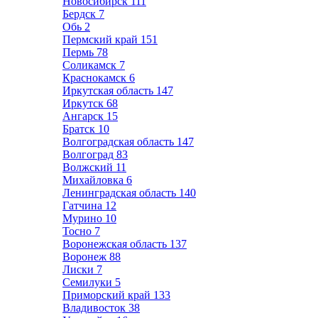
Новосибирск
111
Бердск
7
Обь
2
Пермский край
151
Пермь
78
Соликамск
7
Краснокамск
6
Иркутская область
147
Иркутск
68
Ангарск
15
Братск
10
Волгоградская область
147
Волгоград
83
Волжский
11
Михайловка
6
Ленинградская область
140
Гатчина
12
Мурино
10
Тосно
7
Воронежская область
137
Воронеж
88
Лиски
7
Семилуки
5
Приморский край
133
Владивосток
38