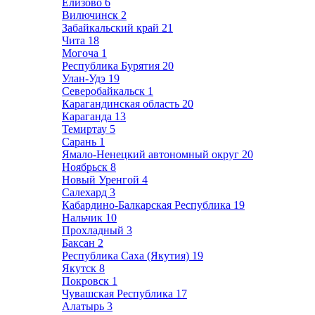
Елизово
6
Вилючинск
2
Забайкальский край
21
Чита
18
Могоча
1
Республика Бурятия
20
Улан-Удэ
19
Северобайкальск
1
Карагандинская область
20
Караганда
13
Темиртау
5
Сарань
1
Ямало-Ненецкий автономный округ
20
Ноябрьск
8
Новый Уренгой
4
Салехард
3
Кабардино-Балкарская Республика
19
Нальчик
10
Прохладный
3
Баксан
2
Республика Саха (Якутия)
19
Якутск
8
Покровск
1
Чувашская Республика
17
Алатырь
3