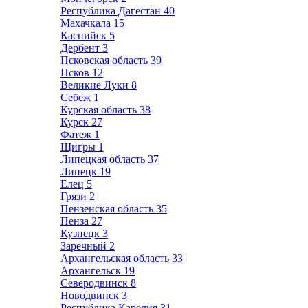
Республика Дагестан
40
Махачкала
15
Каспийск
5
Дербент
3
Псковская область
39
Псков
12
Великие Луки
8
Себеж
1
Курская область
38
Курск
27
Фатеж
1
Щигры
1
Липецкая область
37
Липецк
19
Елец
5
Грязи
2
Пензенская область
35
Пенза
27
Кузнецк
3
Заречный
2
Архангельская область
33
Архангельск
19
Северодвинск
8
Новодвинск
3
Республика Карелия
31