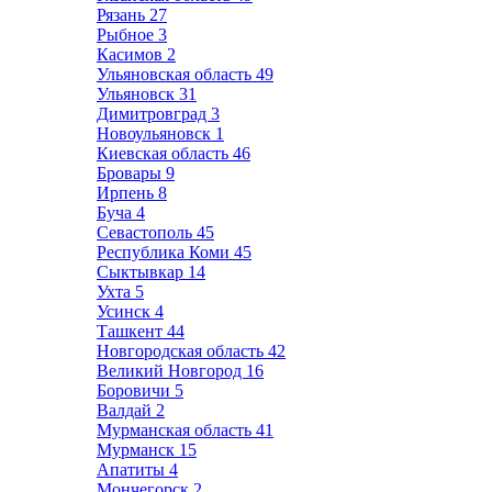
Рязань
27
Рыбное
3
Касимов
2
Ульяновская область
49
Ульяновск
31
Димитровград
3
Новоульяновск
1
Киевская область
46
Бровары
9
Ирпень
8
Буча
4
Севастополь
45
Республика Коми
45
Сыктывкар
14
Ухта
5
Усинск
4
Ташкент
44
Новгородская область
42
Великий Новгород
16
Боровичи
5
Валдай
2
Мурманская область
41
Мурманск
15
Апатиты
4
Мончегорск
2