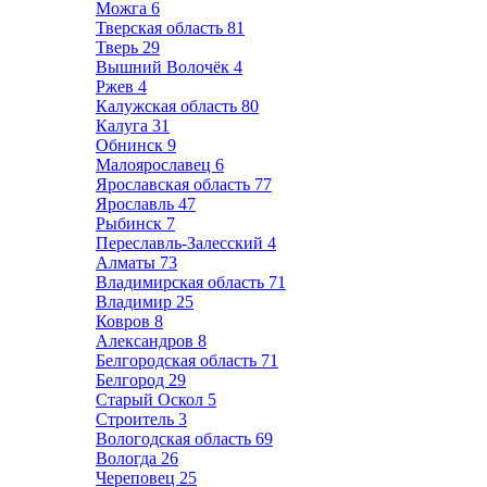
Можга
6
Тверская область
81
Тверь
29
Вышний Волочёк
4
Ржев
4
Калужская область
80
Калуга
31
Обнинск
9
Малоярославец
6
Ярославская область
77
Ярославль
47
Рыбинск
7
Переславль-Залесский
4
Алматы
73
Владимирская область
71
Владимир
25
Ковров
8
Александров
8
Белгородская область
71
Белгород
29
Старый Оскол
5
Строитель
3
Вологодская область
69
Вологда
26
Череповец
25