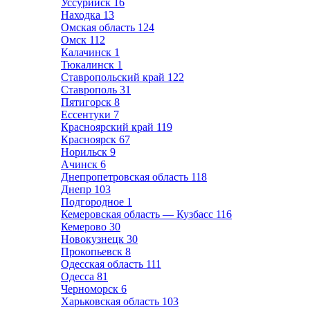
Уссурийск
16
Находка
13
Омская область
124
Омск
112
Калачинск
1
Тюкалинск
1
Ставропольский край
122
Ставрополь
31
Пятигорск
8
Ессентуки
7
Красноярский край
119
Красноярск
67
Норильск
9
Ачинск
6
Днепропетровская область
118
Днепр
103
Подгородное
1
Кемеровская область — Кузбасс
116
Кемерово
30
Новокузнецк
30
Прокопьевск
8
Одесская область
111
Одесса
81
Черноморск
6
Харьковская область
103