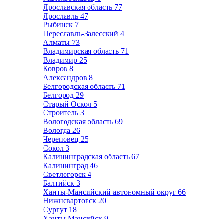
Ярославская область
77
Ярославль
47
Рыбинск
7
Переславль-Залесский
4
Алматы
73
Владимирская область
71
Владимир
25
Ковров
8
Александров
8
Белгородская область
71
Белгород
29
Старый Оскол
5
Строитель
3
Вологодская область
69
Вологда
26
Череповец
25
Сокол
3
Калининградская область
67
Калининград
46
Светлогорск
4
Балтийск
3
Ханты-Мансийский автономный округ
66
Нижневартовск
20
Сургут
18
Ханты-Мансийск
9