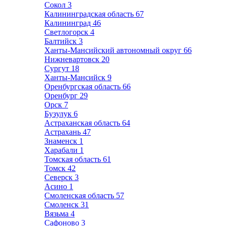
Сокол
3
Калининградская область
67
Калининград
46
Светлогорск
4
Балтийск
3
Ханты-Мансийский автономный округ
66
Нижневартовск
20
Сургут
18
Ханты-Мансийск
9
Оренбургская область
66
Оренбург
29
Орск
7
Бузулук
6
Астраханская область
64
Астрахань
47
Знаменск
1
Харабали
1
Томская область
61
Томск
42
Северск
3
Асино
1
Смоленская область
57
Смоленск
31
Вязьма
4
Сафоново
3