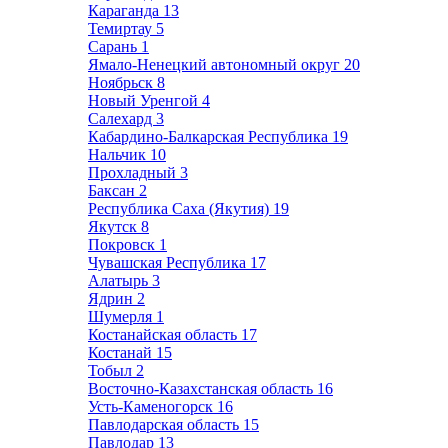
Караганда
13
Темиртау
5
Сарань
1
Ямало-Ненецкий автономный округ
20
Ноябрьск
8
Новый Уренгой
4
Салехард
3
Кабардино-Балкарская Республика
19
Нальчик
10
Прохладный
3
Баксан
2
Республика Саха (Якутия)
19
Якутск
8
Покровск
1
Чувашская Республика
17
Алатырь
3
Ядрин
2
Шумерля
1
Костанайская область
17
Костанай
15
Тобыл
2
Восточно-Казахстанская область
16
Усть-Каменогорск
16
Павлодарская область
15
Павлодар
13