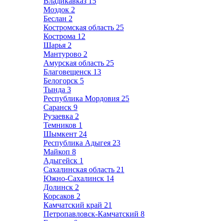
Владикавказ
15
Моздок
2
Беслан
2
Костромская область
25
Кострома
12
Шарья
2
Мантурово
2
Амурская область
25
Благовещенск
13
Белогорск
5
Тында
3
Республика Мордовия
25
Саранск
9
Рузаевка
2
Темников
1
Шымкент
24
Республика Адыгея
23
Майкоп
8
Адыгейск
1
Сахалинская область
21
Южно-Сахалинск
14
Долинск
2
Корсаков
2
Камчатский край
21
Петропавловск-Камчатский
8