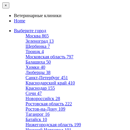
×
Ветеринарные клиники
Home
Выберите город
Москва
865
Зеленоград
13
Щербинка
7
Троицк
4
Московская область
797
Балашиха
50
Химки
40
Люберцы
38
Санкт-Петербург
451
Краснодарский край
410
Краснодар
155
Сочи
47
Новороссийск
28
Ростовская область
222
Ростов-на-Дону
109
Таганрог
16
Батайск
10
Нижегородская область
199
Нижний Новгород
101