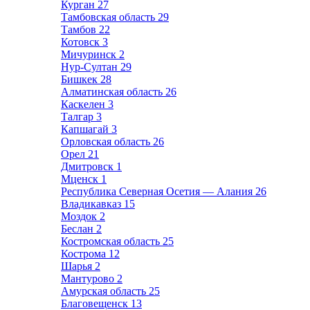
Курган
27
Тамбовская область
29
Тамбов
22
Котовск
3
Мичуринск
2
Нур-Султан
29
Бишкек
28
Алматинская область
26
Каскелен
3
Талгар
3
Капшагай
3
Орловская область
26
Орел
21
Дмитровск
1
Мценск
1
Республика Северная Осетия — Алания
26
Владикавказ
15
Моздок
2
Беслан
2
Костромская область
25
Кострома
12
Шарья
2
Мантурово
2
Амурская область
25
Благовещенск
13