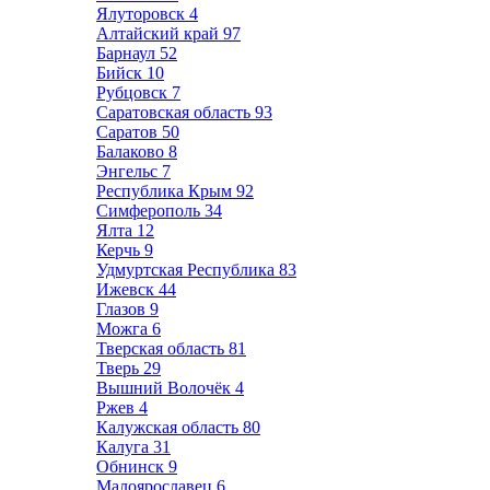
Ялуторовск
4
Алтайский край
97
Барнаул
52
Бийск
10
Рубцовск
7
Саратовская область
93
Саратов
50
Балаково
8
Энгельс
7
Республика Крым
92
Симферополь
34
Ялта
12
Керчь
9
Удмуртская Республика
83
Ижевск
44
Глазов
9
Можга
6
Тверская область
81
Тверь
29
Вышний Волочёк
4
Ржев
4
Калужская область
80
Калуга
31
Обнинск
9
Малоярославец
6