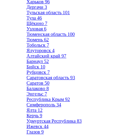
Харьков
96
Дергачи
3
Тульская область
101
Тула
46
Щёкино
7
Узловая
6
Тюменская область
100
Тюмень
62
Тобольск
7
Ялуторовск
4
Алтайский край
97
Барнаул
52
Бийск
10
Рубцовск
7
Саратовская область
93
Саратов
50
Балаково
8
Энгельс
7
Республика Крым
92
Симферополь
34
Ялта
12
Керчь
9
Удмуртская Республика
83
Ижевск
44
Глазов
9