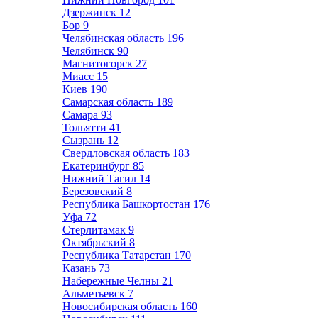
Дзержинск
12
Бор
9
Челябинская область
196
Челябинск
90
Магнитогорск
27
Миасс
15
Киев
190
Самарская область
189
Самара
93
Тольятти
41
Сызрань
12
Свердловская область
183
Екатеринбург
85
Нижний Тагил
14
Березовский
8
Республика Башкортостан
176
Уфа
72
Стерлитамак
9
Октябрьский
8
Республика Татарстан
170
Казань
73
Набережные Челны
21
Альметьевск
7
Новосибирская область
160