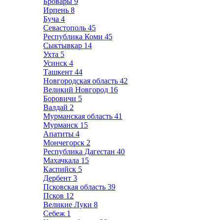
Бровары
9
Ирпень
8
Буча
4
Севастополь
45
Республика Коми
45
Сыктывкар
14
Ухта
5
Усинск
4
Ташкент
44
Новгородская область
42
Великий Новгород
16
Боровичи
5
Валдай
2
Мурманская область
41
Мурманск
15
Апатиты
4
Мончегорск
2
Республика Дагестан
40
Махачкала
15
Каспийск
5
Дербент
3
Псковская область
39
Псков
12
Великие Луки
8
Себеж
1