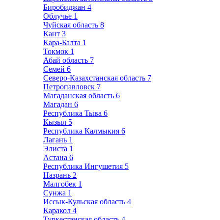
Биробиджан
4
Облучье
1
Чуйская область
8
Кант
3
Кара-Балта
1
Токмок
1
Абай область
7
Семей
6
Северо-Казахстанская область
7
Петропавловск
7
Магаданская область
6
Магадан
6
Республика Тыва
6
Кызыл
5
Республика Калмыкия
6
Лагань
1
Элиста
1
Астана
6
Республика Ингушетия
5
Назрань
2
Малгобек
1
Сунжа
1
Иссык-Кульская область
4
Каракол
4
Туркестанская область
4