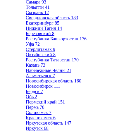
Самара
93
Тольятти
41
Сызрань
12
Свердловская область
183
Екатеринбург
85
Нижний Тагил
14
Березовский
8
Республика Башкортостан
176
Уфа
72
Стерлитамак
9
Октябрьский
8
Республика Татарстан
170
Казань
73
Набережные Челны
21
Альметьевск
7
Новосибирская область
160
Новосибирск
111
Бердск
7
Обь
2
Пермский край
151
Пермь
78
Соликамск
7
Краснокамск
6
Иркутская область
147
Иркутск
68