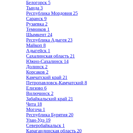
Белогорск
5
Тында
3
Республика Мордовия
25
Саранск
9
Рузаевка
2
Темников
1
Шымкент
24
Республика Адыгея
23
Майкоп
8
Адыгейск
1
Сахалинская область
21
Южно-Сахалинск
14
Долинск
2
Корсаков
2
Камчатский край
21
Петропавловск-Камчатский
8
Елизово
6
Вилючинск
2
Забайкальский край
21
Чита
18
Могоча
1
Республика Бурятия
20
Улан-Удэ
19
Северобайкальск
1
Карагандинская область
20