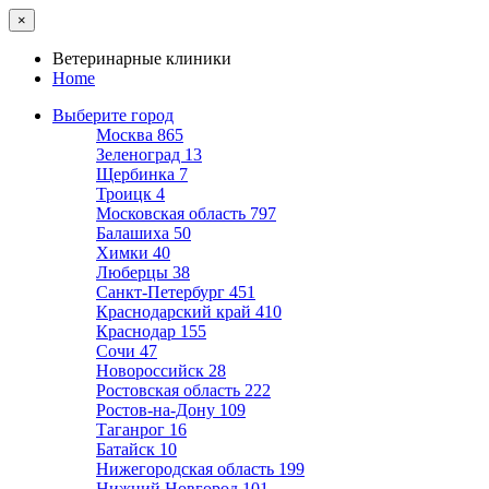
×
Ветеринарные клиники
Home
Выберите город
Москва
865
Зеленоград
13
Щербинка
7
Троицк
4
Московская область
797
Балашиха
50
Химки
40
Люберцы
38
Санкт-Петербург
451
Краснодарский край
410
Краснодар
155
Сочи
47
Новороссийск
28
Ростовская область
222
Ростов-на-Дону
109
Таганрог
16
Батайск
10
Нижегородская область
199
Нижний Новгород
101