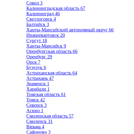
Сокол
3
Калининградская область
67
Калининград
46
Светлогорск
4
Балтийск
3
Ханты-Мансийский автономный округ
66
Нижневартовск
20
Сургут
18
Ханты-Мансийск
9
Оренбургская область
66
Оренбург
29
Орск
7
Бузулук
6
Астраханская область
64
Астрахань
47
Знаменск
1
Харабали
1
Томская область
61
Томск
42
Северск
3
Асино
1
Смоленская область
57
Смоленск
31
Вязьма
4
Сафоново
3