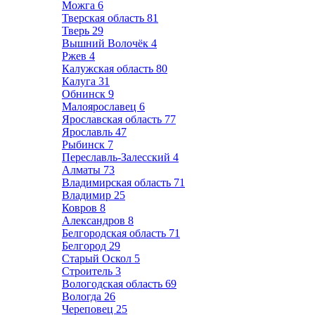
Можга
6
Тверская область
81
Тверь
29
Вышний Волочёк
4
Ржев
4
Калужская область
80
Калуга
31
Обнинск
9
Малоярославец
6
Ярославская область
77
Ярославль
47
Рыбинск
7
Переславль-Залесский
4
Алматы
73
Владимирская область
71
Владимир
25
Ковров
8
Александров
8
Белгородская область
71
Белгород
29
Старый Оскол
5
Строитель
3
Вологодская область
69
Вологда
26
Череповец
25