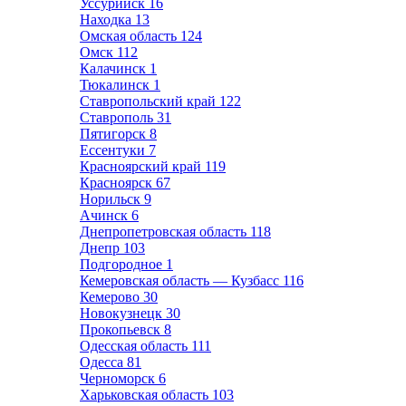
Уссурийск
16
Находка
13
Омская область
124
Омск
112
Калачинск
1
Тюкалинск
1
Ставропольский край
122
Ставрополь
31
Пятигорск
8
Ессентуки
7
Красноярский край
119
Красноярск
67
Норильск
9
Ачинск
6
Днепропетровская область
118
Днепр
103
Подгородное
1
Кемеровская область — Кузбасс
116
Кемерово
30
Новокузнецк
30
Прокопьевск
8
Одесская область
111
Одесса
81
Черноморск
6
Харьковская область
103