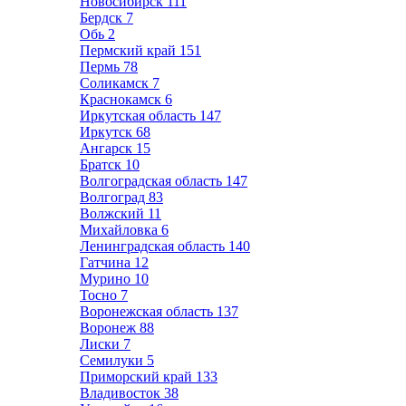
Новосибирск
111
Бердск
7
Обь
2
Пермский край
151
Пермь
78
Соликамск
7
Краснокамск
6
Иркутская область
147
Иркутск
68
Ангарск
15
Братск
10
Волгоградская область
147
Волгоград
83
Волжский
11
Михайловка
6
Ленинградская область
140
Гатчина
12
Мурино
10
Тосно
7
Воронежская область
137
Воронеж
88
Лиски
7
Семилуки
5
Приморский край
133
Владивосток
38