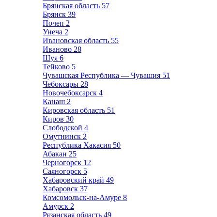
Брянская область
57
Брянск
39
Почеп
2
Унеча
2
Ивановская область
55
Иваново
28
Шуя
6
Тейково
5
Чувашская Республика — Чувашия
51
Чебоксары
28
Новочебоксарск
4
Канаш
2
Кировская область
51
Киров
30
Слободской
4
Омутнинск
2
Республика Хакасия
50
Абакан
25
Черногорск
12
Саяногорск
5
Хабаровский край
49
Хабаровск
37
Комсомольск-на-Амуре
8
Амурск
2
Рязанская область
49