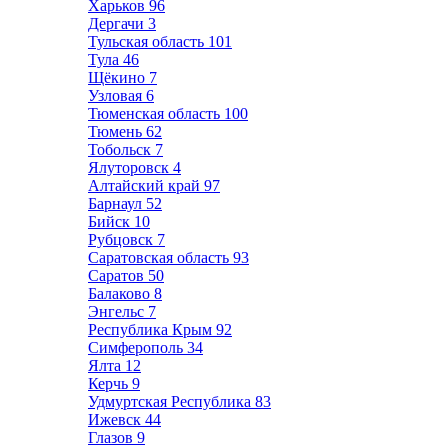
Харьков
96
Дергачи
3
Тульская область
101
Тула
46
Щёкино
7
Узловая
6
Тюменская область
100
Тюмень
62
Тобольск
7
Ялуторовск
4
Алтайский край
97
Барнаул
52
Бийск
10
Рубцовск
7
Саратовская область
93
Саратов
50
Балаково
8
Энгельс
7
Республика Крым
92
Симферополь
34
Ялта
12
Керчь
9
Удмуртская Республика
83
Ижевск
44
Глазов
9