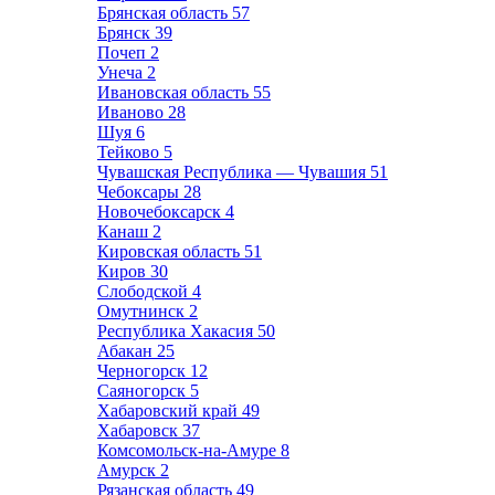
Брянская область
57
Брянск
39
Почеп
2
Унеча
2
Ивановская область
55
Иваново
28
Шуя
6
Тейково
5
Чувашская Республика — Чувашия
51
Чебоксары
28
Новочебоксарск
4
Канаш
2
Кировская область
51
Киров
30
Слободской
4
Омутнинск
2
Республика Хакасия
50
Абакан
25
Черногорск
12
Саяногорск
5
Хабаровский край
49
Хабаровск
37
Комсомольск-на-Амуре
8
Амурск
2
Рязанская область
49