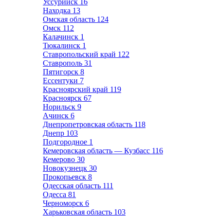
Уссурийск
16
Находка
13
Омская область
124
Омск
112
Калачинск
1
Тюкалинск
1
Ставропольский край
122
Ставрополь
31
Пятигорск
8
Ессентуки
7
Красноярский край
119
Красноярск
67
Норильск
9
Ачинск
6
Днепропетровская область
118
Днепр
103
Подгородное
1
Кемеровская область — Кузбасс
116
Кемерово
30
Новокузнецк
30
Прокопьевск
8
Одесская область
111
Одесса
81
Черноморск
6
Харьковская область
103