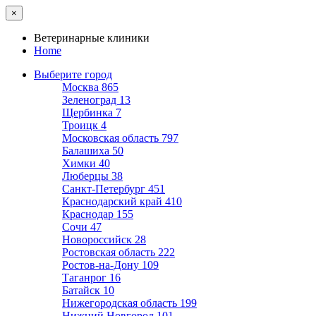
×
Ветеринарные клиники
Home
Выберите город
Москва
865
Зеленоград
13
Щербинка
7
Троицк
4
Московская область
797
Балашиха
50
Химки
40
Люберцы
38
Санкт-Петербург
451
Краснодарский край
410
Краснодар
155
Сочи
47
Новороссийск
28
Ростовская область
222
Ростов-на-Дону
109
Таганрог
16
Батайск
10
Нижегородская область
199
Нижний Новгород
101