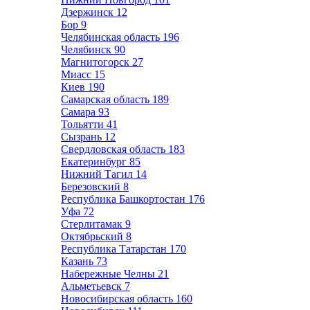
Дзержинск
12
Бор
9
Челябинская область
196
Челябинск
90
Магнитогорск
27
Миасс
15
Киев
190
Самарская область
189
Самара
93
Тольятти
41
Сызрань
12
Свердловская область
183
Екатеринбург
85
Нижний Тагил
14
Березовский
8
Республика Башкортостан
176
Уфа
72
Стерлитамак
9
Октябрьский
8
Республика Татарстан
170
Казань
73
Набережные Челны
21
Альметьевск
7
Новосибирская область
160