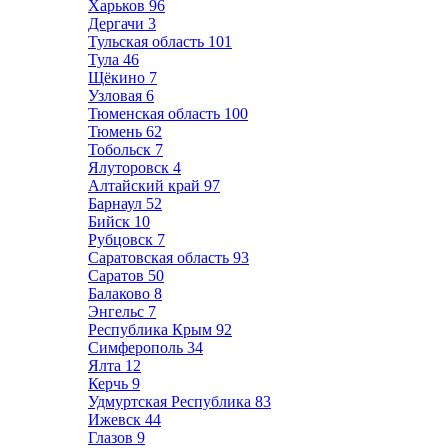
Харьков
96
Дергачи
3
Тульская область
101
Тула
46
Щёкино
7
Узловая
6
Тюменская область
100
Тюмень
62
Тобольск
7
Ялуторовск
4
Алтайский край
97
Барнаул
52
Бийск
10
Рубцовск
7
Саратовская область
93
Саратов
50
Балаково
8
Энгельс
7
Республика Крым
92
Симферополь
34
Ялта
12
Керчь
9
Удмуртская Республика
83
Ижевск
44
Глазов
9