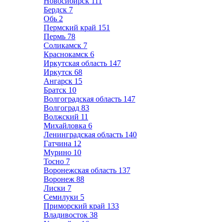
Новосибирск
111
Бердск
7
Обь
2
Пермский край
151
Пермь
78
Соликамск
7
Краснокамск
6
Иркутская область
147
Иркутск
68
Ангарск
15
Братск
10
Волгоградская область
147
Волгоград
83
Волжский
11
Михайловка
6
Ленинградская область
140
Гатчина
12
Мурино
10
Тосно
7
Воронежская область
137
Воронеж
88
Лиски
7
Семилуки
5
Приморский край
133
Владивосток
38