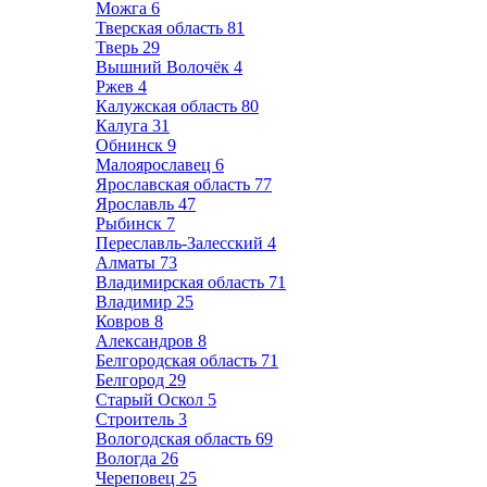
Можга
6
Тверская область
81
Тверь
29
Вышний Волочёк
4
Ржев
4
Калужская область
80
Калуга
31
Обнинск
9
Малоярославец
6
Ярославская область
77
Ярославль
47
Рыбинск
7
Переславль-Залесский
4
Алматы
73
Владимирская область
71
Владимир
25
Ковров
8
Александров
8
Белгородская область
71
Белгород
29
Старый Оскол
5
Строитель
3
Вологодская область
69
Вологда
26
Череповец
25