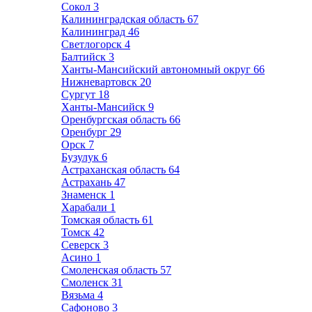
Сокол
3
Калининградская область
67
Калининград
46
Светлогорск
4
Балтийск
3
Ханты-Мансийский автономный округ
66
Нижневартовск
20
Сургут
18
Ханты-Мансийск
9
Оренбургская область
66
Оренбург
29
Орск
7
Бузулук
6
Астраханская область
64
Астрахань
47
Знаменск
1
Харабали
1
Томская область
61
Томск
42
Северск
3
Асино
1
Смоленская область
57
Смоленск
31
Вязьма
4
Сафоново
3