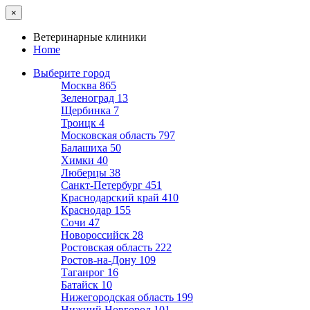
×
Ветеринарные клиники
Home
Выберите город
Москва
865
Зеленоград
13
Щербинка
7
Троицк
4
Московская область
797
Балашиха
50
Химки
40
Люберцы
38
Санкт-Петербург
451
Краснодарский край
410
Краснодар
155
Сочи
47
Новороссийск
28
Ростовская область
222
Ростов-на-Дону
109
Таганрог
16
Батайск
10
Нижегородская область
199
Нижний Новгород
101