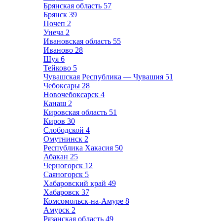
Брянская область
57
Брянск
39
Почеп
2
Унеча
2
Ивановская область
55
Иваново
28
Шуя
6
Тейково
5
Чувашская Республика — Чувашия
51
Чебоксары
28
Новочебоксарск
4
Канаш
2
Кировская область
51
Киров
30
Слободской
4
Омутнинск
2
Республика Хакасия
50
Абакан
25
Черногорск
12
Саяногорск
5
Хабаровский край
49
Хабаровск
37
Комсомольск-на-Амуре
8
Амурск
2
Рязанская область
49