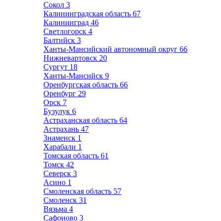
Сокол
3
Калининградская область
67
Калининград
46
Светлогорск
4
Балтийск
3
Ханты-Мансийский автономный округ
66
Нижневартовск
20
Сургут
18
Ханты-Мансийск
9
Оренбургская область
66
Оренбург
29
Орск
7
Бузулук
6
Астраханская область
64
Астрахань
47
Знаменск
1
Харабали
1
Томская область
61
Томск
42
Северск
3
Асино
1
Смоленская область
57
Смоленск
31
Вязьма
4
Сафоново
3