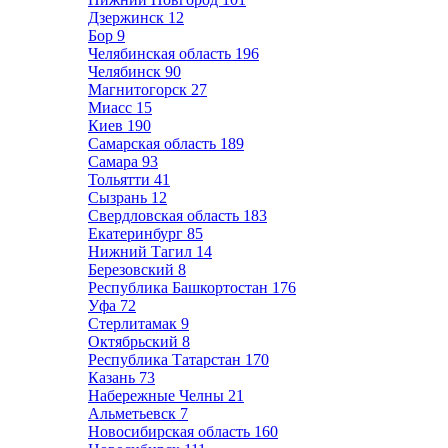
Дзержинск
12
Бор
9
Челябинская область
196
Челябинск
90
Магнитогорск
27
Миасс
15
Киев
190
Самарская область
189
Самара
93
Тольятти
41
Сызрань
12
Свердловская область
183
Екатеринбург
85
Нижний Тагил
14
Березовский
8
Республика Башкортостан
176
Уфа
72
Стерлитамак
9
Октябрьский
8
Республика Татарстан
170
Казань
73
Набережные Челны
21
Альметьевск
7
Новосибирская область
160