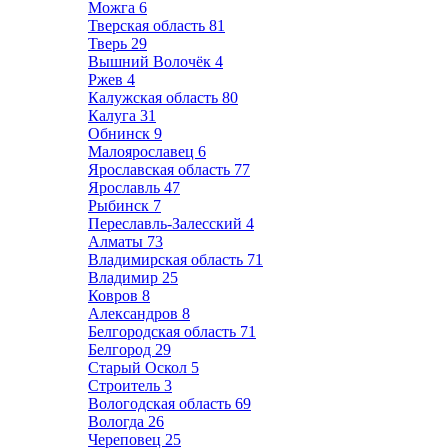
Можга
6
Тверская область
81
Тверь
29
Вышний Волочёк
4
Ржев
4
Калужская область
80
Калуга
31
Обнинск
9
Малоярославец
6
Ярославская область
77
Ярославль
47
Рыбинск
7
Переславль-Залесский
4
Алматы
73
Владимирская область
71
Владимир
25
Ковров
8
Александров
8
Белгородская область
71
Белгород
29
Старый Оскол
5
Строитель
3
Вологодская область
69
Вологда
26
Череповец
25