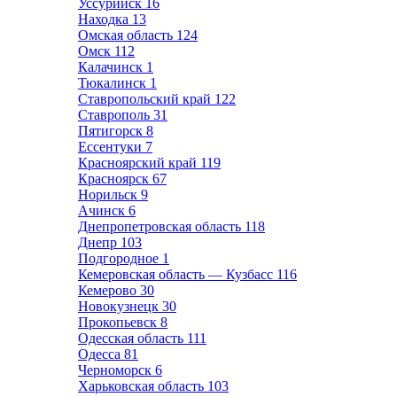
Уссурийск
16
Находка
13
Омская область
124
Омск
112
Калачинск
1
Тюкалинск
1
Ставропольский край
122
Ставрополь
31
Пятигорск
8
Ессентуки
7
Красноярский край
119
Красноярск
67
Норильск
9
Ачинск
6
Днепропетровская область
118
Днепр
103
Подгородное
1
Кемеровская область — Кузбасс
116
Кемерово
30
Новокузнецк
30
Прокопьевск
8
Одесская область
111
Одесса
81
Черноморск
6
Харьковская область
103