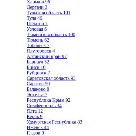
Харьков
96
Дергачи
3
Тульская область
101
Тула
46
Щёкино
7
Узловая
6
Тюменская область
100
Тюмень
62
Тобольск
7
Ялуторовск
4
Алтайский край
97
Барнаул
52
Бийск
10
Рубцовск
7
Саратовская область
93
Саратов
50
Балаково
8
Энгельс
7
Республика Крым
92
Симферополь
34
Ялта
12
Керчь
9
Удмуртская Республика
83
Ижевск
44
Глазов
9