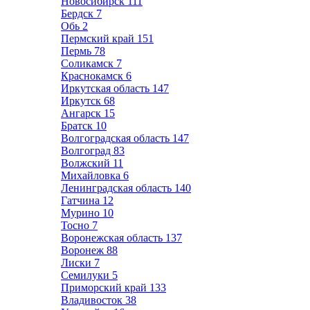
Новосибирск
111
Бердск
7
Обь
2
Пермский край
151
Пермь
78
Соликамск
7
Краснокамск
6
Иркутская область
147
Иркутск
68
Ангарск
15
Братск
10
Волгоградская область
147
Волгоград
83
Волжский
11
Михайловка
6
Ленинградская область
140
Гатчина
12
Мурино
10
Тосно
7
Воронежская область
137
Воронеж
88
Лиски
7
Семилуки
5
Приморский край
133
Владивосток
38