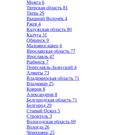
Можга
6
Тверская область
81
Тверь
29
Вышний Волочёк
4
Ржев
4
Калужская область
80
Калуга
31
Обнинск
9
Малоярославец
6
Ярославская область
77
Ярославль
47
Рыбинск
7
Переславль-Залесский
4
Алматы
73
Владимирская область
71
Владимир
25
Ковров
8
Александров
8
Белгородская область
71
Белгород
29
Старый Оскол
5
Строитель
3
Вологодская область
69
Вологда
26
Череповец
25