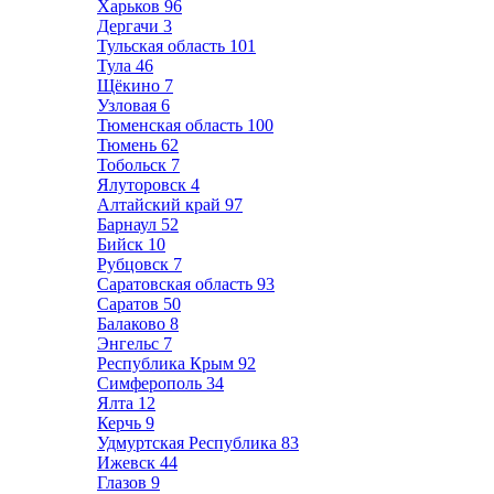
Харьков
96
Дергачи
3
Тульская область
101
Тула
46
Щёкино
7
Узловая
6
Тюменская область
100
Тюмень
62
Тобольск
7
Ялуторовск
4
Алтайский край
97
Барнаул
52
Бийск
10
Рубцовск
7
Саратовская область
93
Саратов
50
Балаково
8
Энгельс
7
Республика Крым
92
Симферополь
34
Ялта
12
Керчь
9
Удмуртская Республика
83
Ижевск
44
Глазов
9