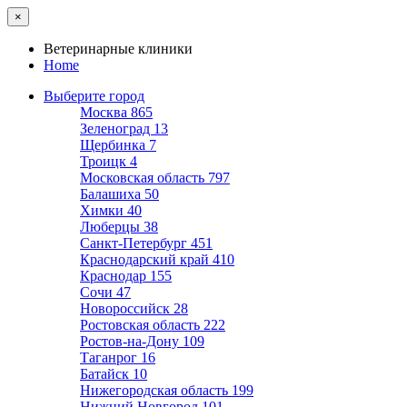
×
Ветеринарные клиники
Home
Выберите город
Москва
865
Зеленоград
13
Щербинка
7
Троицк
4
Московская область
797
Балашиха
50
Химки
40
Люберцы
38
Санкт-Петербург
451
Краснодарский край
410
Краснодар
155
Сочи
47
Новороссийск
28
Ростовская область
222
Ростов-на-Дону
109
Таганрог
16
Батайск
10
Нижегородская область
199
Нижний Новгород
101