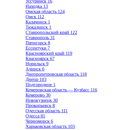
Уссурийск
16
Находка
13
Омская область
124
Омск
112
Калачинск
1
Тюкалинск
1
Ставропольский край
122
Ставрополь
31
Пятигорск
8
Ессентуки
7
Красноярский край
119
Красноярск
67
Норильск
9
Ачинск
6
Днепропетровская область
118
Днепр
103
Подгородное
1
Кемеровская область — Кузбасс
116
Кемерово
30
Новокузнецк
30
Прокопьевск
8
Одесская область
111
Одесса
81
Черноморск
6
Харьковская область
103