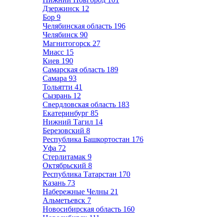
Дзержинск
12
Бор
9
Челябинская область
196
Челябинск
90
Магнитогорск
27
Миасс
15
Киев
190
Самарская область
189
Самара
93
Тольятти
41
Сызрань
12
Свердловская область
183
Екатеринбург
85
Нижний Тагил
14
Березовский
8
Республика Башкортостан
176
Уфа
72
Стерлитамак
9
Октябрьский
8
Республика Татарстан
170
Казань
73
Набережные Челны
21
Альметьевск
7
Новосибирская область
160