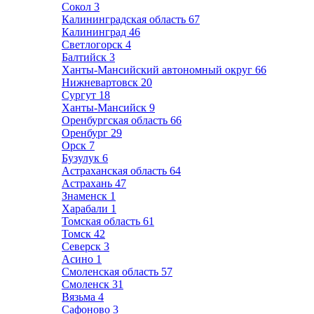
Сокол
3
Калининградская область
67
Калининград
46
Светлогорск
4
Балтийск
3
Ханты-Мансийский автономный округ
66
Нижневартовск
20
Сургут
18
Ханты-Мансийск
9
Оренбургская область
66
Оренбург
29
Орск
7
Бузулук
6
Астраханская область
64
Астрахань
47
Знаменск
1
Харабали
1
Томская область
61
Томск
42
Северск
3
Асино
1
Смоленская область
57
Смоленск
31
Вязьма
4
Сафоново
3