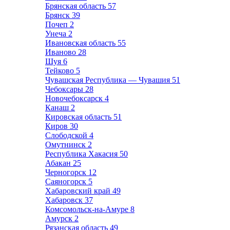
Брянская область
57
Брянск
39
Почеп
2
Унеча
2
Ивановская область
55
Иваново
28
Шуя
6
Тейково
5
Чувашская Республика — Чувашия
51
Чебоксары
28
Новочебоксарск
4
Канаш
2
Кировская область
51
Киров
30
Слободской
4
Омутнинск
2
Республика Хакасия
50
Абакан
25
Черногорск
12
Саяногорск
5
Хабаровский край
49
Хабаровск
37
Комсомольск-на-Амуре
8
Амурск
2
Рязанская область
49