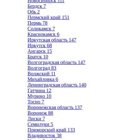
Новосибирск
111
Бердск
7
Обь
2
Пермский край
151
Пермь
78
Соликамск
7
Краснокамск
6
Иркутская область
147
Иркутск
68
Ангарск
15
Братск
10
Волгоградская область
147
Волгоград
83
Волжский
11
Михайловка
6
Ленинградская область
140
Гатчина
12
Мурино
10
Тосно
7
Воронежская область
137
Воронеж
88
Лиски
7
Семилуки
5
Приморский край
133
Владивосток
38