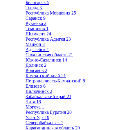
Белогорск
5
Тында
3
Республика Мордовия
25
Саранск
9
Рузаевка
2
Темников
1
Шымкент
24
Республика Адыгея
23
Майкоп
8
Адыгейск
1
Сахалинская область
21
Южно-Сахалинск
14
Долинск
2
Корсаков
2
Камчатский край
21
Петропавловск-Камчатский
8
Елизово
6
Вилючинск
2
Забайкальский край
21
Чита
18
Могоча
1
Республика Бурятия
20
Улан-Удэ
19
Северобайкальск
1
Карагандинская область
20