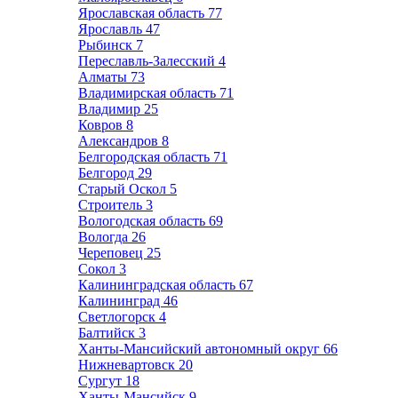
Ярославская область
77
Ярославль
47
Рыбинск
7
Переславль-Залесский
4
Алматы
73
Владимирская область
71
Владимир
25
Ковров
8
Александров
8
Белгородская область
71
Белгород
29
Старый Оскол
5
Строитель
3
Вологодская область
69
Вологда
26
Череповец
25
Сокол
3
Калининградская область
67
Калининград
46
Светлогорск
4
Балтийск
3
Ханты-Мансийский автономный округ
66
Нижневартовск
20
Сургут
18
Ханты-Мансийск
9