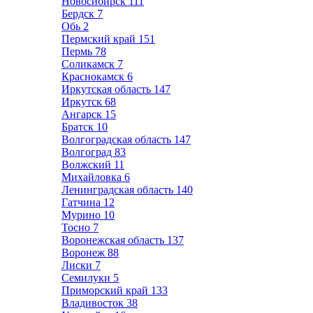
Новосибирск
111
Бердск
7
Обь
2
Пермский край
151
Пермь
78
Соликамск
7
Краснокамск
6
Иркутская область
147
Иркутск
68
Ангарск
15
Братск
10
Волгоградская область
147
Волгоград
83
Волжский
11
Михайловка
6
Ленинградская область
140
Гатчина
12
Мурино
10
Тосно
7
Воронежская область
137
Воронеж
88
Лиски
7
Семилуки
5
Приморский край
133
Владивосток
38