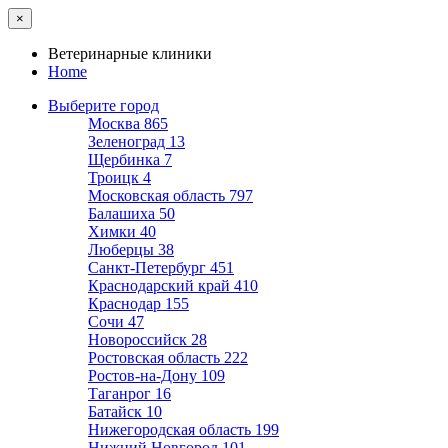
×
Ветеринарные клиники
Home
Выберите город
Москва
865
Зеленоград
13
Щербинка
7
Троицк
4
Московская область
797
Балашиха
50
Химки
40
Люберцы
38
Санкт-Петербург
451
Краснодарский край
410
Краснодар
155
Сочи
47
Новороссийск
28
Ростовская область
222
Ростов-на-Дону
109
Таганрог
16
Батайск
10
Нижегородская область
199
Нижний Новгород
101