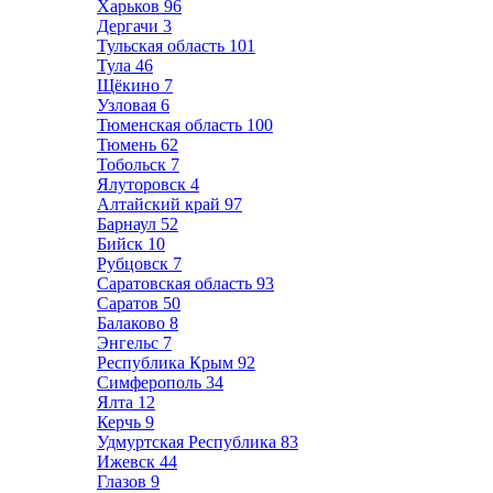
Харьков
96
Дергачи
3
Тульская область
101
Тула
46
Щёкино
7
Узловая
6
Тюменская область
100
Тюмень
62
Тобольск
7
Ялуторовск
4
Алтайский край
97
Барнаул
52
Бийск
10
Рубцовск
7
Саратовская область
93
Саратов
50
Балаково
8
Энгельс
7
Республика Крым
92
Симферополь
34
Ялта
12
Керчь
9
Удмуртская Республика
83
Ижевск
44
Глазов
9