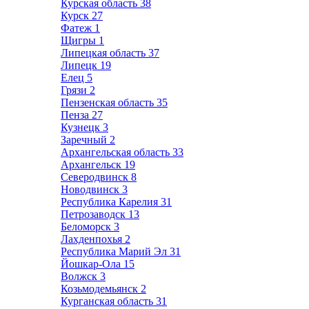
Курская область
38
Курск
27
Фатеж
1
Щигры
1
Липецкая область
37
Липецк
19
Елец
5
Грязи
2
Пензенская область
35
Пенза
27
Кузнецк
3
Заречный
2
Архангельская область
33
Архангельск
19
Северодвинск
8
Новодвинск
3
Республика Карелия
31
Петрозаводск
13
Беломорск
3
Лахденпохья
2
Республика Марий Эл
31
Йошкар-Ола
15
Волжск
3
Козьмодемьянск
2
Курганская область
31