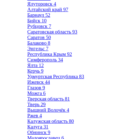
Ялуторовск
4
Алтайский край
97
Барнаул
52
Бийск
10
Рубцовск
7
Саратовская область
93
Саратов
50
Балаково
8
Энгельс
7
Республика Крым
92
Симферополь
34
Ялта
12
Керчь
9
Удмуртская Республика
83
Ижевск
44
Глазов
9
Можга
6
Тверская область
81
Тверь
29
Вышний Волочёк
4
Ржев
4
Калужская область
80
Калуга
31
Обнинск
9
Малоярославец
6