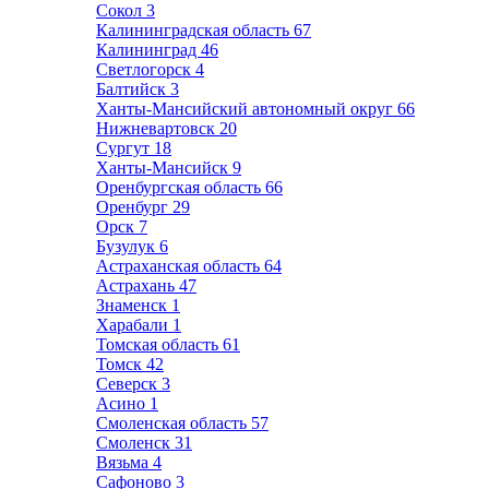
Сокол
3
Калининградская область
67
Калининград
46
Светлогорск
4
Балтийск
3
Ханты-Мансийский автономный округ
66
Нижневартовск
20
Сургут
18
Ханты-Мансийск
9
Оренбургская область
66
Оренбург
29
Орск
7
Бузулук
6
Астраханская область
64
Астрахань
47
Знаменск
1
Харабали
1
Томская область
61
Томск
42
Северск
3
Асино
1
Смоленская область
57
Смоленск
31
Вязьма
4
Сафоново
3