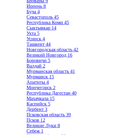
Бровары
9
Ирпень
8
Буча
4
Севастополь
45
Республика Коми
45
Сыктывкар
14
Ухта
5
Усинск
4
Ташкент
44
Новгородская область
42
Великий Новгород
16
Боровичи
5
Валдай
2
Мурманская область
41
Мурманск
15
Апатиты
4
Мончегорск
2
Республика Дагестан
40
Махачкала
15
Каспийск
5
Дербент
3
Псковская область
39
Псков
12
Великие Луки
8
Себеж
1