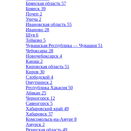
Брянская область
57
Брянск
39
Почеп
2
Унеча
2
Ивановская область
55
Иваново
28
Шуя
6
Тейково
5
Чувашская Республика — Чувашия
51
Чебоксары
28
Новочебоксарск
4
Канаш
2
Кировская область
51
Киров
30
Слободской
4
Омутнинск
2
Республика Хакасия
50
Абакан
25
Черногорск
12
Саяногорск
5
Хабаровский край
49
Хабаровск
37
Комсомольск-на-Амуре
8
Амурск
2
Рязанская область
49