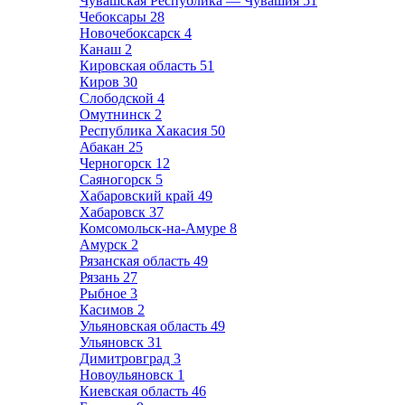
Чувашская Республика — Чувашия
51
Чебоксары
28
Новочебоксарск
4
Канаш
2
Кировская область
51
Киров
30
Слободской
4
Омутнинск
2
Республика Хакасия
50
Абакан
25
Черногорск
12
Саяногорск
5
Хабаровский край
49
Хабаровск
37
Комсомольск-на-Амуре
8
Амурск
2
Рязанская область
49
Рязань
27
Рыбное
3
Касимов
2
Ульяновская область
49
Ульяновск
31
Димитровград
3
Новоульяновск
1
Киевская область
46