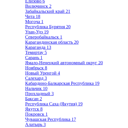
Елизово
6
Вилючинск
2
Забайкальский край
21
Чита
18
Могоча
1
Республика Бурятия
20
Улан-Удэ
19
Северобайкальск
1
Карагандинская область
20
Караганда
13
Темиртау
5
Сарань
1
Ямало-Ненецкий автономный округ
20
Ноябрьск
8
Новый Уренгой
4
Салехард
3
Кабардино-Балкарская Республика
19
Нальчик
10
Прохладный
3
Баксан
2
Республика Саха (Якутия)
19
Якутск
8
Покровск
1
Чувашская Республика
17
Алатырь
3