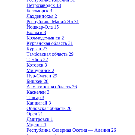
Петрозаводск
13
Беломорск
3
Лахденпохья
2
Республика Марий Эл
31
Йошкар-Ола
15
Волжск
3
Козьмодемьянск
2
Курганская область
31
Курган
27
Тамбовская область
29
Тамбов
22
Котовск
3
Мичуринск
2
Нур-Султан
29
Бишкек
28
Алматинская область
26
Каскелен
3
Талгар
3
Капшагай
3
Орловская область
26
Орел
21
Дмитровск
1
Мценск
1
Республика Северная Осетия — Алания
26