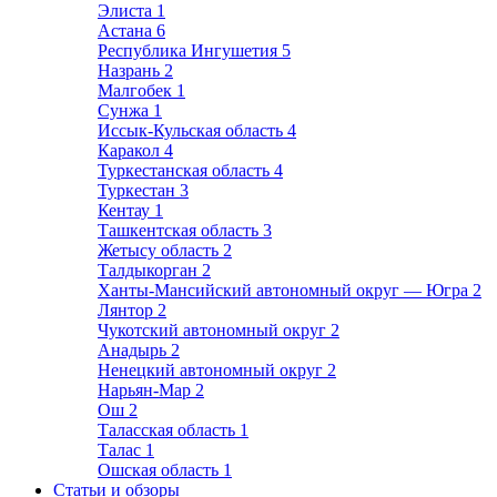
Элиста
1
Астана
6
Республика Ингушетия
5
Назрань
2
Малгобек
1
Сунжа
1
Иссык-Кульская область
4
Каракол
4
Туркестанская область
4
Туркестан
3
Кентау
1
Ташкентская область
3
Жетысу область
2
Талдыкорган
2
Ханты-Мансийский автономный округ — Югра
2
Лянтор
2
Чукотский автономный округ
2
Анадырь
2
Ненецкий автономный округ
2
Нарьян-Мар
2
Ош
2
Таласская область
1
Талас
1
Ошская область
1
Статьи и обзоры