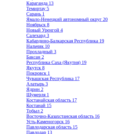
Караганда
13
Темиртау
5
Сарань
1
Ямало-Ненецкий автономный округ
20
Ноябрьск
8
Новый Уренгой
4
Салехард
3
Кабардино-Балкарская Республика
19
Нальчик
10
Прохладный
3
Баксан
2
Республика Саха (Якутия)
19
Якутск
8
Покровск
1
Чувашская Республика
17
Алатырь
3
Ядрин
2
Шумерля
1
Костанайская область
17
Костанай
15
Тобыл
2
Восточно-Казахстанская область
16
Усть-Каменогорск
16
Павлодарская область
15
Павлодар
13