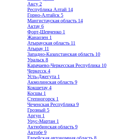
Аксу
2
Республика Алтай
14
Горно-Алтайск
5
Мангистауская область
14
Актау
6
Форт-Шевченко
1
Жанаозен
1
Атырауская область
11
Атырау
11
Западно-Казахстанская область
10
Уральск
8
Карачаево-Черкесская Республика
10
Черкесск
4
Усть-Джегута
1
Акмолинская область
9
Кокшетау
4
Косшы
1
Степногорск
1
Чеченская Республика
9
Грозный
5
Аргун
1
Урус-Мартан
1
Актюбинская область
9
Актобе
9
Еврейская автономная область
8