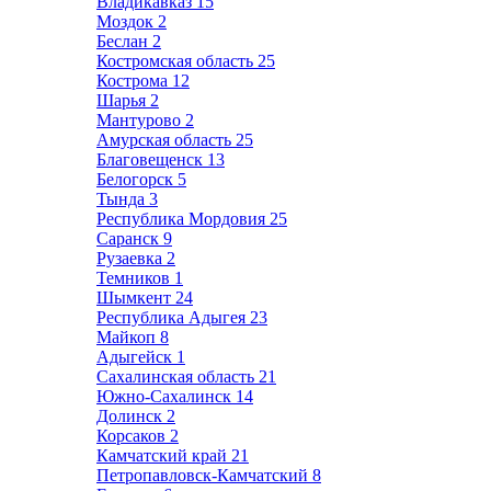
Владикавказ
15
Моздок
2
Беслан
2
Костромская область
25
Кострома
12
Шарья
2
Мантурово
2
Амурская область
25
Благовещенск
13
Белогорск
5
Тында
3
Республика Мордовия
25
Саранск
9
Рузаевка
2
Темников
1
Шымкент
24
Республика Адыгея
23
Майкоп
8
Адыгейск
1
Сахалинская область
21
Южно-Сахалинск
14
Долинск
2
Корсаков
2
Камчатский край
21
Петропавловск-Камчатский
8