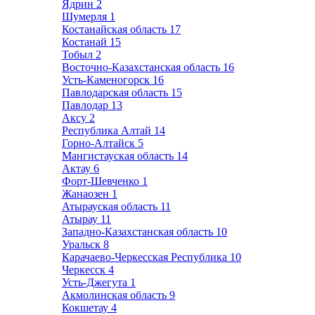
Ядрин
2
Шумерля
1
Костанайская область
17
Костанай
15
Тобыл
2
Восточно-Казахстанская область
16
Усть-Каменогорск
16
Павлодарская область
15
Павлодар
13
Аксу
2
Республика Алтай
14
Горно-Алтайск
5
Мангистауская область
14
Актау
6
Форт-Шевченко
1
Жанаозен
1
Атырауская область
11
Атырау
11
Западно-Казахстанская область
10
Уральск
8
Карачаево-Черкесская Республика
10
Черкесск
4
Усть-Джегута
1
Акмолинская область
9
Кокшетау
4