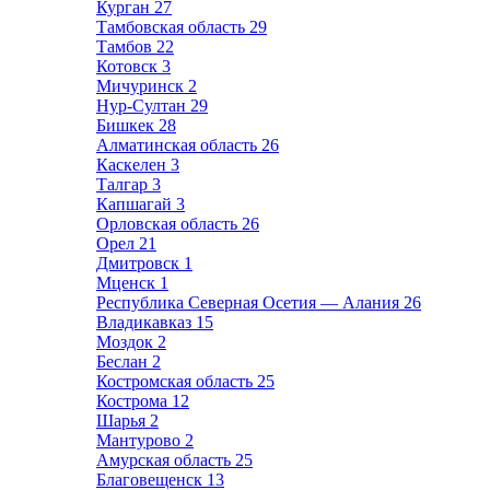
Курган
27
Тамбовская область
29
Тамбов
22
Котовск
3
Мичуринск
2
Нур-Султан
29
Бишкек
28
Алматинская область
26
Каскелен
3
Талгар
3
Капшагай
3
Орловская область
26
Орел
21
Дмитровск
1
Мценск
1
Республика Северная Осетия — Алания
26
Владикавказ
15
Моздок
2
Беслан
2
Костромская область
25
Кострома
12
Шарья
2
Мантурово
2
Амурская область
25
Благовещенск
13