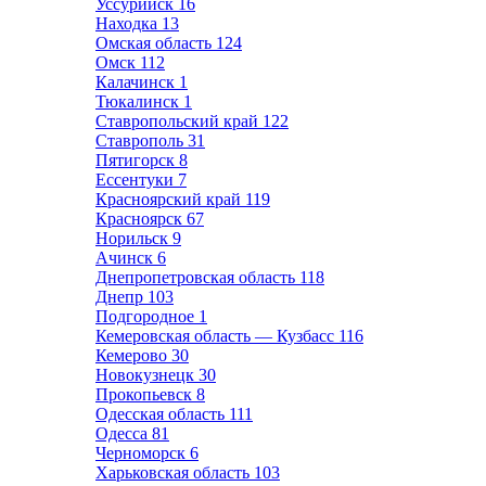
Уссурийск
16
Находка
13
Омская область
124
Омск
112
Калачинск
1
Тюкалинск
1
Ставропольский край
122
Ставрополь
31
Пятигорск
8
Ессентуки
7
Красноярский край
119
Красноярск
67
Норильск
9
Ачинск
6
Днепропетровская область
118
Днепр
103
Подгородное
1
Кемеровская область — Кузбасс
116
Кемерово
30
Новокузнецк
30
Прокопьевск
8
Одесская область
111
Одесса
81
Черноморск
6
Харьковская область
103