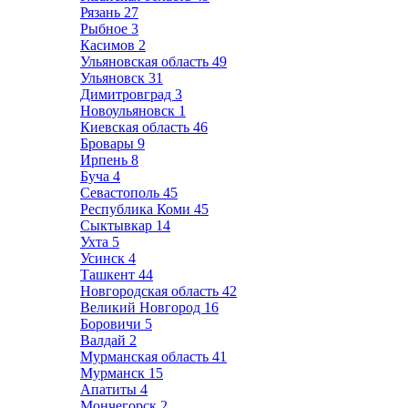
Рязань
27
Рыбное
3
Касимов
2
Ульяновская область
49
Ульяновск
31
Димитровград
3
Новоульяновск
1
Киевская область
46
Бровары
9
Ирпень
8
Буча
4
Севастополь
45
Республика Коми
45
Сыктывкар
14
Ухта
5
Усинск
4
Ташкент
44
Новгородская область
42
Великий Новгород
16
Боровичи
5
Валдай
2
Мурманская область
41
Мурманск
15
Апатиты
4
Мончегорск
2