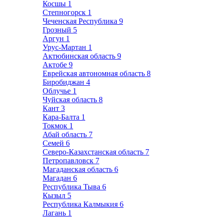
Косшы
1
Степногорск
1
Чеченская Республика
9
Грозный
5
Аргун
1
Урус-Мартан
1
Актюбинская область
9
Актобе
9
Еврейская автономная область
8
Биробиджан
4
Облучье
1
Чуйская область
8
Кант
3
Кара-Балта
1
Токмок
1
Абай область
7
Семей
6
Северо-Казахстанская область
7
Петропавловск
7
Магаданская область
6
Магадан
6
Республика Тыва
6
Кызыл
5
Республика Калмыкия
6
Лагань
1