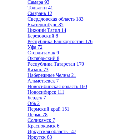
Самара
93
Тольятти
41
Сызрань
12
Свердловская область
183
Екатеринбург
85
Нижний Тагил
14
Березовский
8
Республика Башкортостан
176
Уфа
72
Стерлитамак
9
Октябрьский
8
Республика Татарстан
170
Казань
73
Набережные Челны
21
Альметьевск
7
Новосибирская область
160
Новосибирск
111
Бердск
7
Обь
2
Пермский край
151
Пермь
78
Соликамск
7
Краснокамск
6
Иркутская область
147
Иркутск
68