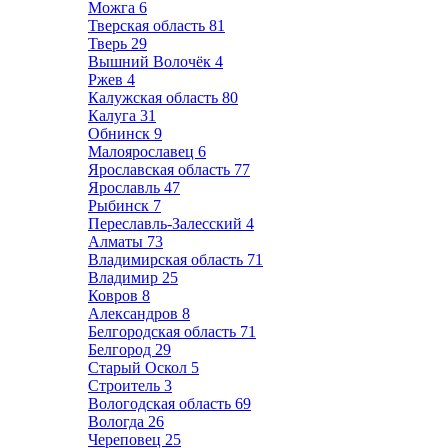
Можга
6
Тверская область
81
Тверь
29
Вышний Волочёк
4
Ржев
4
Калужская область
80
Калуга
31
Обнинск
9
Малоярославец
6
Ярославская область
77
Ярославль
47
Рыбинск
7
Переславль-Залесский
4
Алматы
73
Владимирская область
71
Владимир
25
Ковров
8
Александров
8
Белгородская область
71
Белгород
29
Старый Оскол
5
Строитель
3
Вологодская область
69
Вологда
26
Череповец
25