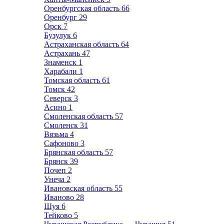
Оренбургская область
66
Оренбург
29
Орск
7
Бузулук
6
Астраханская область
64
Астрахань
47
Знаменск
1
Харабали
1
Томская область
61
Томск
42
Северск
3
Асино
1
Смоленская область
57
Смоленск
31
Вязьма
4
Сафоново
3
Брянская область
57
Брянск
39
Почеп
2
Унеча
2
Ивановская область
55
Иваново
28
Шуя
6
Тейково
5