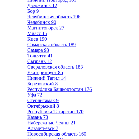
Дзержинск
12
Бор
9
Челябинская область
196
Челябинск
90
Магнитогорск
27
Миасс
15
Киев
190
Самарская область
189
Самара
93
Тольятти
41
Сызрань
12
Свердловская область
183
Екатеринбург
85
Нижний Тагил
14
Березовский
8
Республика Башкортостан
176
Уфа
72
Стерлитамак
9
Октябрьский
8
Республика Татарстан
170
Казань
73
Набережные Челны
21
Альметьевск
7
Новосибирская область
160