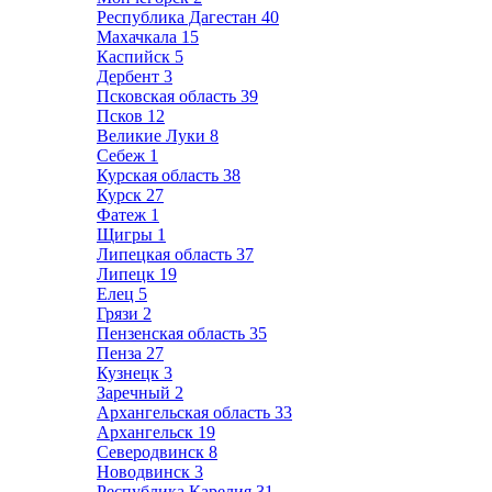
Республика Дагестан
40
Махачкала
15
Каспийск
5
Дербент
3
Псковская область
39
Псков
12
Великие Луки
8
Себеж
1
Курская область
38
Курск
27
Фатеж
1
Щигры
1
Липецкая область
37
Липецк
19
Елец
5
Грязи
2
Пензенская область
35
Пенза
27
Кузнецк
3
Заречный
2
Архангельская область
33
Архангельск
19
Северодвинск
8
Новодвинск
3
Республика Карелия
31