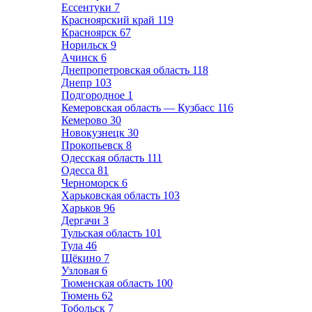
Ессентуки
7
Красноярский край
119
Красноярск
67
Норильск
9
Ачинск
6
Днепропетровская область
118
Днепр
103
Подгородное
1
Кемеровская область — Кузбасс
116
Кемерово
30
Новокузнецк
30
Прокопьевск
8
Одесская область
111
Одесса
81
Черноморск
6
Харьковская область
103
Харьков
96
Дергачи
3
Тульская область
101
Тула
46
Щёкино
7
Узловая
6
Тюменская область
100
Тюмень
62
Тобольск
7