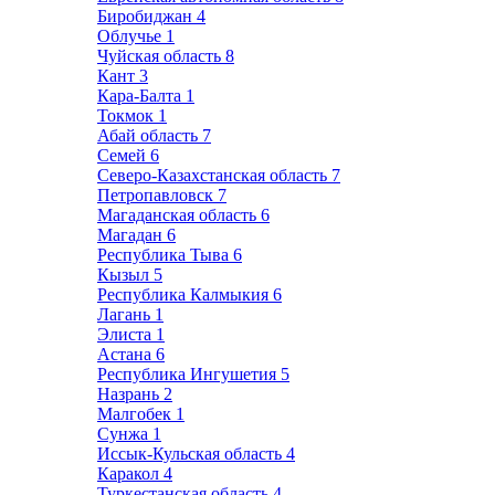
Биробиджан
4
Облучье
1
Чуйская область
8
Кант
3
Кара-Балта
1
Токмок
1
Абай область
7
Семей
6
Северо-Казахстанская область
7
Петропавловск
7
Магаданская область
6
Магадан
6
Республика Тыва
6
Кызыл
5
Республика Калмыкия
6
Лагань
1
Элиста
1
Астана
6
Республика Ингушетия
5
Назрань
2
Малгобек
1
Сунжа
1
Иссык-Кульская область
4
Каракол
4
Туркестанская область
4