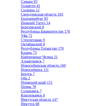
Самара
93
Тольятти
41
Сызрань
12
Свердловская область
183
Екатеринбург
85
Нижний Тагил
14
Березовский
8
Республика Башкортостан
176
Уфа
72
Стерлитамак
9
Октябрьский
8
Республика Татарстан
170
Казань
73
Набережные Челны
21
Альметьевск
7
Новосибирская область
160
Новосибирск
111
Бердск
7
Обь
2
Пермский край
151
Пермь
78
Соликамск
7
Краснокамск
6
Иркутская область
147
Иркутск
68