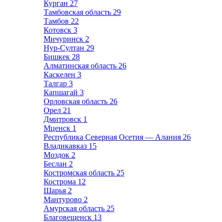
Курган
27
Тамбовская область
29
Тамбов
22
Котовск
3
Мичуринск
2
Нур-Султан
29
Бишкек
28
Алматинская область
26
Каскелен
3
Талгар
3
Капшагай
3
Орловская область
26
Орел
21
Дмитровск
1
Мценск
1
Республика Северная Осетия — Алания
26
Владикавказ
15
Моздок
2
Беслан
2
Костромская область
25
Кострома
12
Шарья
2
Мантурово
2
Амурская область
25
Благовещенск
13