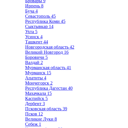
Бровары
9
Ирпень
8
Буча
4
Севастополь
45
Республика Коми
45
Сыктывкар
14
Ухта
5
Усинск
4
Ташкент
44
Новгородская область
42
Великий Новгород
16
Боровичи
5
Валдай
2
Мурманская область
41
Мурманск
15
Апатиты
4
Мончегорск
2
Республика Дагестан
40
Махачкала
15
Каспийск
5
Дербент
3
Псковская область
39
Псков
12
Великие Луки
8
Себеж
1