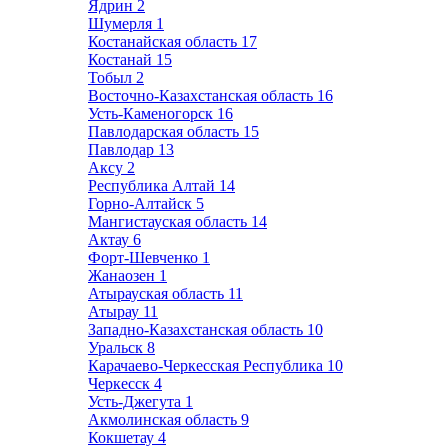
Ядрин
2
Шумерля
1
Костанайская область
17
Костанай
15
Тобыл
2
Восточно-Казахстанская область
16
Усть-Каменогорск
16
Павлодарская область
15
Павлодар
13
Аксу
2
Республика Алтай
14
Горно-Алтайск
5
Мангистауская область
14
Актау
6
Форт-Шевченко
1
Жанаозен
1
Атырауская область
11
Атырау
11
Западно-Казахстанская область
10
Уральск
8
Карачаево-Черкесская Республика
10
Черкесск
4
Усть-Джегута
1
Акмолинская область
9
Кокшетау
4