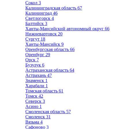
Сокол
3
Калининградская область
67
Калининград
46
Светлогорск
4
Балтийск
3
Ханты-Мансийский автономный округ
66
Нижневартовск
20
Сургут
18
Ханты-Мансийск
9
Оренбургская область
66
Оренбург
29
Орск
7
Бузулук
6
Астраханская область
64
Астрахань
47
Знаменск
1
Харабали
1
Томская область
61
Томск
42
Северск
3
Асино
1
Смоленская область
57
Смоленск
31
Вязьма
4
Сафоново
3