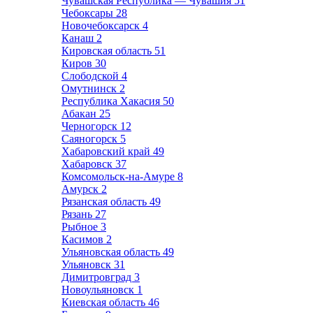
Чувашская Республика — Чувашия
51
Чебоксары
28
Новочебоксарск
4
Канаш
2
Кировская область
51
Киров
30
Слободской
4
Омутнинск
2
Республика Хакасия
50
Абакан
25
Черногорск
12
Саяногорск
5
Хабаровский край
49
Хабаровск
37
Комсомольск-на-Амуре
8
Амурск
2
Рязанская область
49
Рязань
27
Рыбное
3
Касимов
2
Ульяновская область
49
Ульяновск
31
Димитровград
3
Новоульяновск
1
Киевская область
46