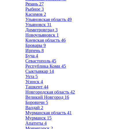
Рязань
27
Рыбное
3
Касимов
2
Ульяновская область
49
Ульяновск
31
Димитровград
3
Новоульяновск
1
Киевская область
46
Бровары
9
Ирпень
8
Буча
4
Севастополь
45
Республика Коми
45
Сыктывкар
14
Ухта
5
Усинск
4
Ташкент
44
Новгородская область
42
Великий Новгород
16
Боровичи
5
Валдай
2
Мурманская область
41
Мурманск
15
Апатиты
4
Мончегорск
2