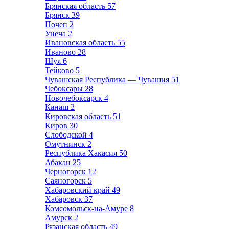
Брянская область
57
Брянск
39
Почеп
2
Унеча
2
Ивановская область
55
Иваново
28
Шуя
6
Тейково
5
Чувашская Республика — Чувашия
51
Чебоксары
28
Новочебоксарск
4
Канаш
2
Кировская область
51
Киров
30
Слободской
4
Омутнинск
2
Республика Хакасия
50
Абакан
25
Черногорск
12
Саяногорск
5
Хабаровский край
49
Хабаровск
37
Комсомольск-на-Амуре
8
Амурск
2
Рязанская область
49