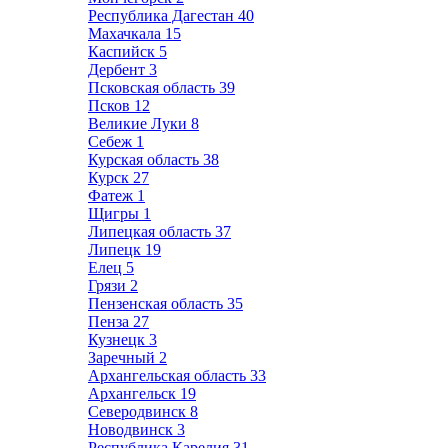
Республика Дагестан
40
Махачкала
15
Каспийск
5
Дербент
3
Псковская область
39
Псков
12
Великие Луки
8
Себеж
1
Курская область
38
Курск
27
Фатеж
1
Щигры
1
Липецкая область
37
Липецк
19
Елец
5
Грязи
2
Пензенская область
35
Пенза
27
Кузнецк
3
Заречный
2
Архангельская область
33
Архангельск
19
Северодвинск
8
Новодвинск
3
Республика Карелия
31