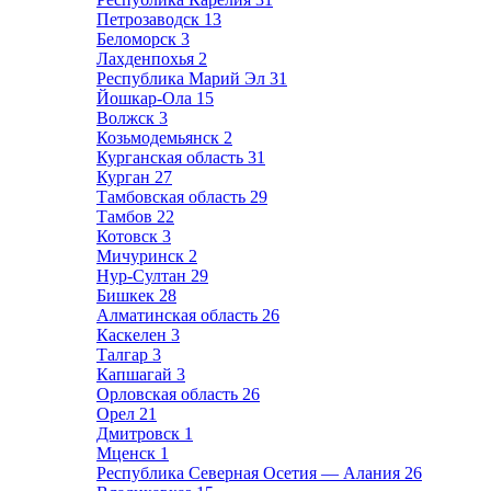
Петрозаводск
13
Беломорск
3
Лахденпохья
2
Республика Марий Эл
31
Йошкар-Ола
15
Волжск
3
Козьмодемьянск
2
Курганская область
31
Курган
27
Тамбовская область
29
Тамбов
22
Котовск
3
Мичуринск
2
Нур-Султан
29
Бишкек
28
Алматинская область
26
Каскелен
3
Талгар
3
Капшагай
3
Орловская область
26
Орел
21
Дмитровск
1
Мценск
1
Республика Северная Осетия — Алания
26