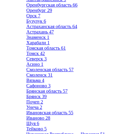
Оренбургская область
66
Оренбург
29
Орск
7
Бузулук
6
Астраханская область
64
Астрахань
47
Знаменск
1
Харабали
1
Томская область
61
Томск
42
Северск
3
Асино
1
Смоленская область
57
Смоленск
31
Вязьма
4
Сафоново
3
Брянская область
57
Брянск
39
Почеп
2
Унеча
2
Ивановская область
55
Иваново
28
Шуя
6
Тейково
5