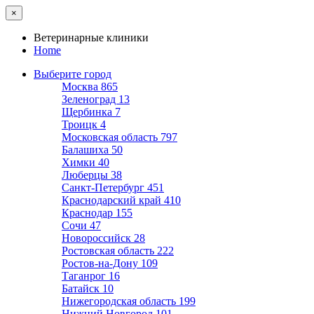
×
Ветеринарные клиники
Home
Выберите город
Москва
865
Зеленоград
13
Щербинка
7
Троицк
4
Московская область
797
Балашиха
50
Химки
40
Люберцы
38
Санкт-Петербург
451
Краснодарский край
410
Краснодар
155
Сочи
47
Новороссийск
28
Ростовская область
222
Ростов-на-Дону
109
Таганрог
16
Батайск
10
Нижегородская область
199
Нижний Новгород
101