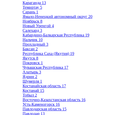
Караганда
13
Темиртау
5
Сарань
1
Ямало-Ненецкий автономный округ
20
Ноябрьск
8
Новый Уренгой
4
Салехард
3
Кабардино-Балкарская Республика
19
Нальчик
10
Прохладный
3
Баксан
2
Республика Саха (Якутия)
19
Якутск
8
Покровск
1
Чувашская Республика
17
Алатырь
3
Ядрин
2
Шумерля
1
Костанайская область
17
Костанай
15
Тобыл
2
Восточно-Казахстанская область
16
Усть-Каменогорск
16
Павлодарская область
15
Павлодар
13