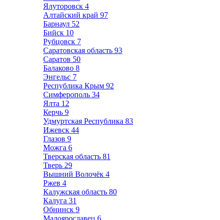
Ялуторовск
4
Алтайский край
97
Барнаул
52
Бийск
10
Рубцовск
7
Саратовская область
93
Саратов
50
Балаково
8
Энгельс
7
Республика Крым
92
Симферополь
34
Ялта
12
Керчь
9
Удмуртская Республика
83
Ижевск
44
Глазов
9
Можга
6
Тверская область
81
Тверь
29
Вышний Волочёк
4
Ржев
4
Калужская область
80
Калуга
31
Обнинск
9
Малоярославец
6