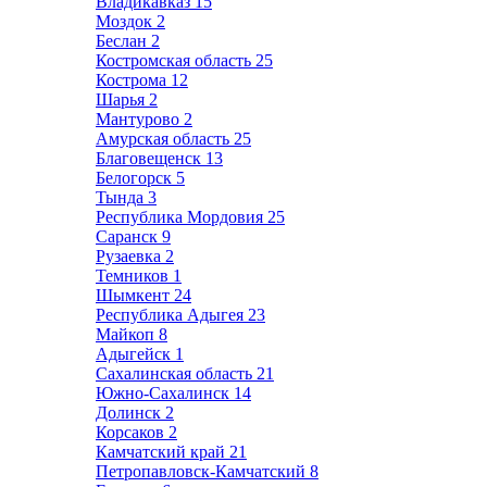
Владикавказ
15
Моздок
2
Беслан
2
Костромская область
25
Кострома
12
Шарья
2
Мантурово
2
Амурская область
25
Благовещенск
13
Белогорск
5
Тында
3
Республика Мордовия
25
Саранск
9
Рузаевка
2
Темников
1
Шымкент
24
Республика Адыгея
23
Майкоп
8
Адыгейск
1
Сахалинская область
21
Южно-Сахалинск
14
Долинск
2
Корсаков
2
Камчатский край
21
Петропавловск-Камчатский
8