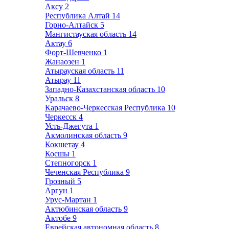
Аксу
2
Республика Алтай
14
Горно-Алтайск
5
Мангистауская область
14
Актау
6
Форт-Шевченко
1
Жанаозен
1
Атырауская область
11
Атырау
11
Западно-Казахстанская область
10
Уральск
8
Карачаево-Черкесская Республика
10
Черкесск
4
Усть-Джегута
1
Акмолинская область
9
Кокшетау
4
Косшы
1
Степногорск
1
Чеченская Республика
9
Грозный
5
Аргун
1
Урус-Мартан
1
Актюбинская область
9
Актобе
9
Еврейская автономная область
8