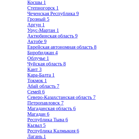
Косшы
1
Степногорск
1
Чеченская Республика
9
Грозный
5
Аргун
1
Урус-Мартан
1
Актюбинская область
9
Актобе
9
Еврейская автономная область
8
Биробиджан
4
Облучье
1
Чуйская область
8
Кант
3
Кара-Балта
1
Токмок
1
Абай область
7
Семей
6
Северо-Казахстанская область
7
Петропавловск
7
Магаданская область
6
Магадан
6
Республика Тыва
6
Кызыл
5
Республика Калмыкия
6
Лагань
1