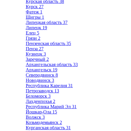
Курская область
38
Курск
27
Фатеж
1
Щигры
1
Липецкая область
37
Липецк
19
Елец
5
Грязи
2
Пензенская область
35
Пенза
27
Кузнецк
3
Заречный
2
Архангельская область
33
Архангельск
19
Северодвинск
8
Новодвинск
3
Республика Карелия
31
Петрозаводск
13
Беломорск
3
Лахденпохья
2
Республика Марий Эл
31
Йошкар-Ола
15
Волжск
3
Козьмодемьянск
2
Курганская область
31