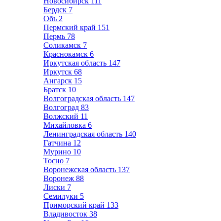
Новосибирск
111
Бердск
7
Обь
2
Пермский край
151
Пермь
78
Соликамск
7
Краснокамск
6
Иркутская область
147
Иркутск
68
Ангарск
15
Братск
10
Волгоградская область
147
Волгоград
83
Волжский
11
Михайловка
6
Ленинградская область
140
Гатчина
12
Мурино
10
Тосно
7
Воронежская область
137
Воронеж
88
Лиски
7
Семилуки
5
Приморский край
133
Владивосток
38