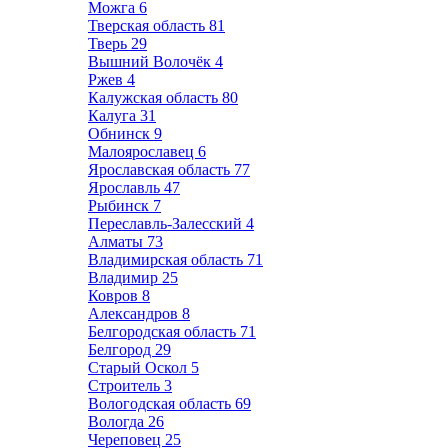
Можга
6
Тверская область
81
Тверь
29
Вышний Волочёк
4
Ржев
4
Калужская область
80
Калуга
31
Обнинск
9
Малоярославец
6
Ярославская область
77
Ярославль
47
Рыбинск
7
Переславль-Залесский
4
Алматы
73
Владимирская область
71
Владимир
25
Ковров
8
Александров
8
Белгородская область
71
Белгород
29
Старый Оскол
5
Строитель
3
Вологодская область
69
Вологда
26
Череповец
25