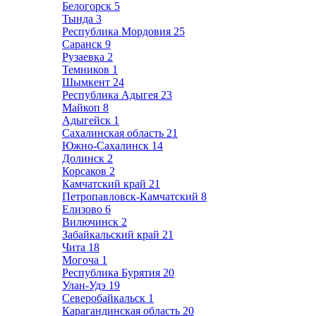
Белогорск
5
Тында
3
Республика Мордовия
25
Саранск
9
Рузаевка
2
Темников
1
Шымкент
24
Республика Адыгея
23
Майкоп
8
Адыгейск
1
Сахалинская область
21
Южно-Сахалинск
14
Долинск
2
Корсаков
2
Камчатский край
21
Петропавловск-Камчатский
8
Елизово
6
Вилючинск
2
Забайкальский край
21
Чита
18
Могоча
1
Республика Бурятия
20
Улан-Удэ
19
Северобайкальск
1
Карагандинская область
20