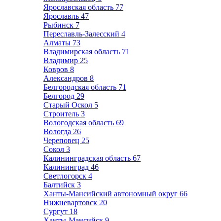
Ярославская область
77
Ярославль
47
Рыбинск
7
Переславль-Залесский
4
Алматы
73
Владимирская область
71
Владимир
25
Ковров
8
Александров
8
Белгородская область
71
Белгород
29
Старый Оскол
5
Строитель
3
Вологодская область
69
Вологда
26
Череповец
25
Сокол
3
Калининградская область
67
Калининград
46
Светлогорск
4
Балтийск
3
Ханты-Мансийский автономный округ
66
Нижневартовск
20
Сургут
18
Ханты-Мансийск
9