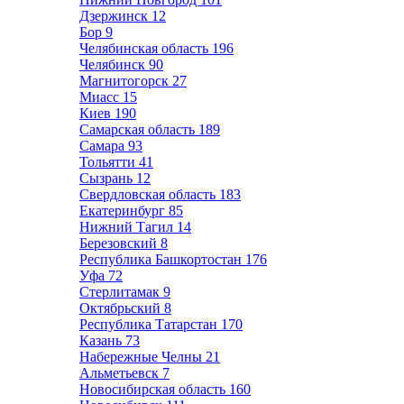
Дзержинск
12
Бор
9
Челябинская область
196
Челябинск
90
Магнитогорск
27
Миасс
15
Киев
190
Самарская область
189
Самара
93
Тольятти
41
Сызрань
12
Свердловская область
183
Екатеринбург
85
Нижний Тагил
14
Березовский
8
Республика Башкортостан
176
Уфа
72
Стерлитамак
9
Октябрьский
8
Республика Татарстан
170
Казань
73
Набережные Челны
21
Альметьевск
7
Новосибирская область
160