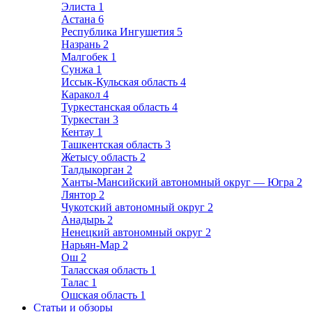
Элиста
1
Астана
6
Республика Ингушетия
5
Назрань
2
Малгобек
1
Сунжа
1
Иссык-Кульская область
4
Каракол
4
Туркестанская область
4
Туркестан
3
Кентау
1
Ташкентская область
3
Жетысу область
2
Талдыкорган
2
Ханты-Мансийский автономный округ — Югра
2
Лянтор
2
Чукотский автономный округ
2
Анадырь
2
Ненецкий автономный округ
2
Нарьян-Мар
2
Ош
2
Таласская область
1
Талас
1
Ошская область
1
Статьи и обзоры