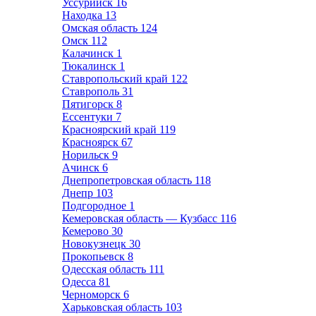
Уссурийск
16
Находка
13
Омская область
124
Омск
112
Калачинск
1
Тюкалинск
1
Ставропольский край
122
Ставрополь
31
Пятигорск
8
Ессентуки
7
Красноярский край
119
Красноярск
67
Норильск
9
Ачинск
6
Днепропетровская область
118
Днепр
103
Подгородное
1
Кемеровская область — Кузбасс
116
Кемерово
30
Новокузнецк
30
Прокопьевск
8
Одесская область
111
Одесса
81
Черноморск
6
Харьковская область
103