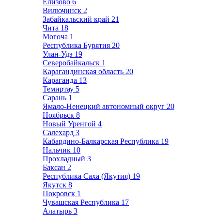
Елизово
6
Вилючинск
2
Забайкальский край
21
Чита
18
Могоча
1
Республика Бурятия
20
Улан-Удэ
19
Северобайкальск
1
Карагандинская область
20
Караганда
13
Темиртау
5
Сарань
1
Ямало-Ненецкий автономный округ
20
Ноябрьск
8
Новый Уренгой
4
Салехард
3
Кабардино-Балкарская Республика
19
Нальчик
10
Прохладный
3
Баксан
2
Республика Саха (Якутия)
19
Якутск
8
Покровск
1
Чувашская Республика
17
Алатырь
3