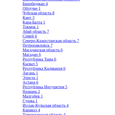
Биробиджан
4
Облучье
1
Чуйская область
8
Кант
3
Кара-Балта
1
Токмок
1
Абай область
7
Семей
6
Северо-Казахстанская область
7
Петропавловск
7
Магаданская область
6
Магадан
6
Республика Тыва
6
Кызыл
5
Республика Калмыкия
6
Лагань
1
Элиста
1
Астана
6
Республика Ингушетия
5
Назрань
2
Малгобек
1
Сунжа
1
Иссык-Кульская область
4
Каракол
4
Туркестанская область
4