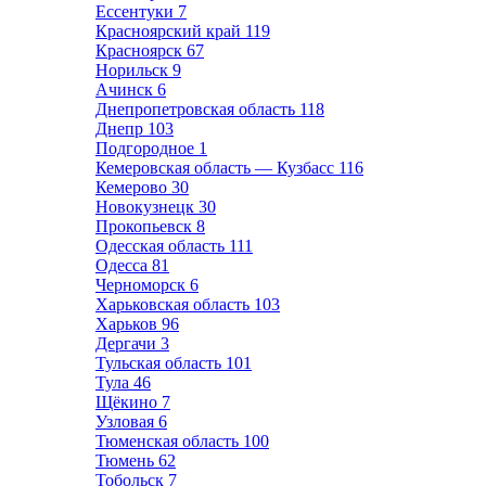
Ессентуки
7
Красноярский край
119
Красноярск
67
Норильск
9
Ачинск
6
Днепропетровская область
118
Днепр
103
Подгородное
1
Кемеровская область — Кузбасс
116
Кемерово
30
Новокузнецк
30
Прокопьевск
8
Одесская область
111
Одесса
81
Черноморск
6
Харьковская область
103
Харьков
96
Дергачи
3
Тульская область
101
Тула
46
Щёкино
7
Узловая
6
Тюменская область
100
Тюмень
62
Тобольск
7