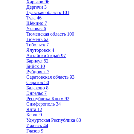
Харьков
96
Дергачи
3
Тульская область
101
Тула
46
Щёкино
7
Узловая
6
Тюменская область
100
Тюмень
62
Тобольск
7
Ялуторовск
4
Алтайский край
97
Барнаул
52
Бийск
10
Рубцовск
7
Саратовская область
93
Саратов
50
Балаково
8
Энгельс
7
Республика Крым
92
Симферополь
34
Ялта
12
Керчь
9
Удмуртская Республика
83
Ижевск
44
Глазов
9