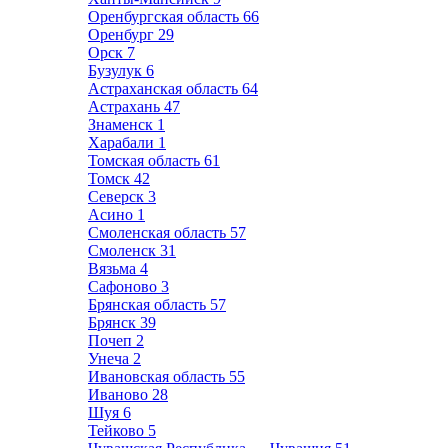
Оренбургская область
66
Оренбург
29
Орск
7
Бузулук
6
Астраханская область
64
Астрахань
47
Знаменск
1
Харабали
1
Томская область
61
Томск
42
Северск
3
Асино
1
Смоленская область
57
Смоленск
31
Вязьма
4
Сафоново
3
Брянская область
57
Брянск
39
Почеп
2
Унеча
2
Ивановская область
55
Иваново
28
Шуя
6
Тейково
5