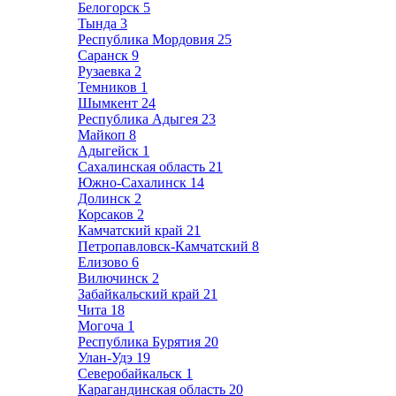
Белогорск
5
Тында
3
Республика Мордовия
25
Саранск
9
Рузаевка
2
Темников
1
Шымкент
24
Республика Адыгея
23
Майкоп
8
Адыгейск
1
Сахалинская область
21
Южно-Сахалинск
14
Долинск
2
Корсаков
2
Камчатский край
21
Петропавловск-Камчатский
8
Елизово
6
Вилючинск
2
Забайкальский край
21
Чита
18
Могоча
1
Республика Бурятия
20
Улан-Удэ
19
Северобайкальск
1
Карагандинская область
20