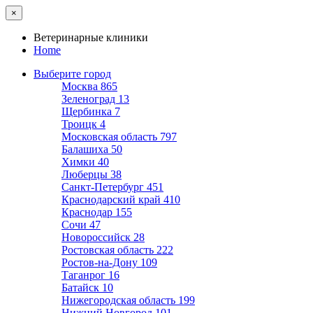
×
Ветеринарные клиники
Home
Выберите город
Москва
865
Зеленоград
13
Щербинка
7
Троицк
4
Московская область
797
Балашиха
50
Химки
40
Люберцы
38
Санкт-Петербург
451
Краснодарский край
410
Краснодар
155
Сочи
47
Новороссийск
28
Ростовская область
222
Ростов-на-Дону
109
Таганрог
16
Батайск
10
Нижегородская область
199
Нижний Новгород
101