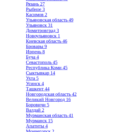
Рязань
27
Рыбное
3
Касимов
2
Ульяновская область
49
Ульяновск
31
Димитровград
3
Новоульяновск
1
Киевская область
46
Бровары
9
Ирпень
8
Буча
4
Севастополь
45
Республика Коми
45
Сыктывкар
14
Ухта
5
Усинск
4
Ташкент
44
Новгородская область
42
Великий Новгород
16
Боровичи
5
Валдай
2
Мурманская область
41
Мурманск
15
Апатиты
4
Мончегорск
2