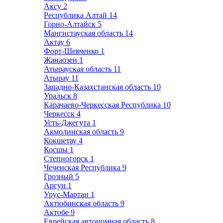
Аксу
2
Республика Алтай
14
Горно-Алтайск
5
Мангистауская область
14
Актау
6
Форт-Шевченко
1
Жанаозен
1
Атырауская область
11
Атырау
11
Западно-Казахстанская область
10
Уральск
8
Карачаево-Черкесская Республика
10
Черкесск
4
Усть-Джегута
1
Акмолинская область
9
Кокшетау
4
Косшы
1
Степногорск
1
Чеченская Республика
9
Грозный
5
Аргун
1
Урус-Мартан
1
Актюбинская область
9
Актобе
9
Еврейская автономная область
8