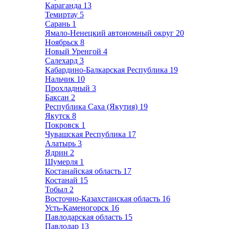
Караганда
13
Темиртау
5
Сарань
1
Ямало-Ненецкий автономный округ
20
Ноябрьск
8
Новый Уренгой
4
Салехард
3
Кабардино-Балкарская Республика
19
Нальчик
10
Прохладный
3
Баксан
2
Республика Саха (Якутия)
19
Якутск
8
Покровск
1
Чувашская Республика
17
Алатырь
3
Ядрин
2
Шумерля
1
Костанайская область
17
Костанай
15
Тобыл
2
Восточно-Казахстанская область
16
Усть-Каменогорск
16
Павлодарская область
15
Павлодар
13