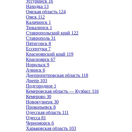
Уссурийск
16
Находка
13
Омская область
124
Омск
112
Калачинск
1
Тюкалинск
1
Ставропольский край
122
Ставрополь
31
Пятигорск
8
Ессентуки
7
Красноярский край
119
Красноярск
67
Норильск
9
Ачинск
6
Днепропетровская область
118
Днепр
103
Подгородное
1
Кемеровская область — Кузбасс
116
Кемерово
30
Новокузнецк
30
Прокопьевск
8
Одесская область
111
Одесса
81
Черноморск
6
Харьковская область
103