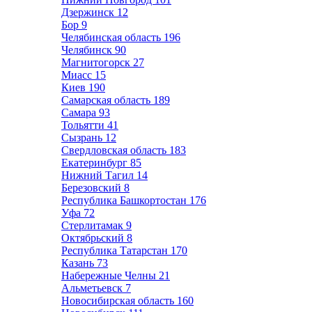
Дзержинск
12
Бор
9
Челябинская область
196
Челябинск
90
Магнитогорск
27
Миасс
15
Киев
190
Самарская область
189
Самара
93
Тольятти
41
Сызрань
12
Свердловская область
183
Екатеринбург
85
Нижний Тагил
14
Березовский
8
Республика Башкортостан
176
Уфа
72
Стерлитамак
9
Октябрьский
8
Республика Татарстан
170
Казань
73
Набережные Челны
21
Альметьевск
7
Новосибирская область
160