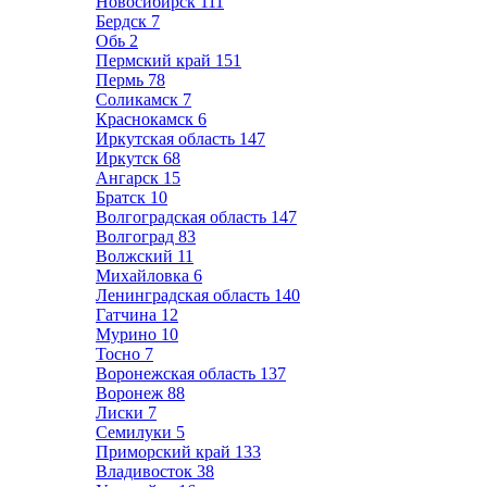
Новосибирск
111
Бердск
7
Обь
2
Пермский край
151
Пермь
78
Соликамск
7
Краснокамск
6
Иркутская область
147
Иркутск
68
Ангарск
15
Братск
10
Волгоградская область
147
Волгоград
83
Волжский
11
Михайловка
6
Ленинградская область
140
Гатчина
12
Мурино
10
Тосно
7
Воронежская область
137
Воронеж
88
Лиски
7
Семилуки
5
Приморский край
133
Владивосток
38