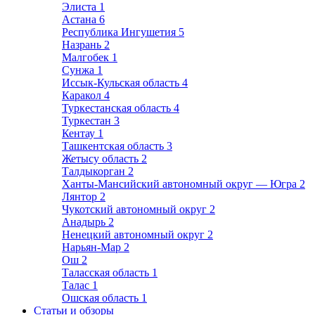
Элиста
1
Астана
6
Республика Ингушетия
5
Назрань
2
Малгобек
1
Сунжа
1
Иссык-Кульская область
4
Каракол
4
Туркестанская область
4
Туркестан
3
Кентау
1
Ташкентская область
3
Жетысу область
2
Талдыкорган
2
Ханты-Мансийский автономный округ — Югра
2
Лянтор
2
Чукотский автономный округ
2
Анадырь
2
Ненецкий автономный округ
2
Нарьян-Мар
2
Ош
2
Таласская область
1
Талас
1
Ошская область
1
Статьи и обзоры