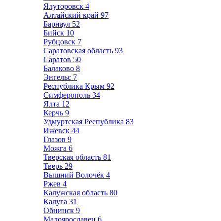
Ялуторовск
4
Алтайский край
97
Барнаул
52
Бийск
10
Рубцовск
7
Саратовская область
93
Саратов
50
Балаково
8
Энгельс
7
Республика Крым
92
Симферополь
34
Ялта
12
Керчь
9
Удмуртская Республика
83
Ижевск
44
Глазов
9
Можга
6
Тверская область
81
Тверь
29
Вышний Волочёк
4
Ржев
4
Калужская область
80
Калуга
31
Обнинск
9
Малоярославец
6