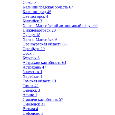
Сокол
3
Калининградская область
67
Калининград
46
Светлогорск
4
Балтийск
3
Ханты-Мансийский автономный округ
66
Нижневартовск
20
Сургут
18
Ханты-Мансийск
9
Оренбургская область
66
Оренбург
29
Орск
7
Бузулук
6
Астраханская область
64
Астрахань
47
Знаменск
1
Харабали
1
Томская область
61
Томск
42
Северск
3
Асино
1
Смоленская область
57
Смоленск
31
Вязьма
4
Сафоново
3