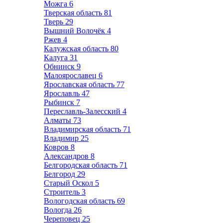
Можга
6
Тверская область
81
Тверь
29
Вышний Волочёк
4
Ржев
4
Калужская область
80
Калуга
31
Обнинск
9
Малоярославец
6
Ярославская область
77
Ярославль
47
Рыбинск
7
Переславль-Залесский
4
Алматы
73
Владимирская область
71
Владимир
25
Ковров
8
Александров
8
Белгородская область
71
Белгород
29
Старый Оскол
5
Строитель
3
Вологодская область
69
Вологда
26
Череповец
25