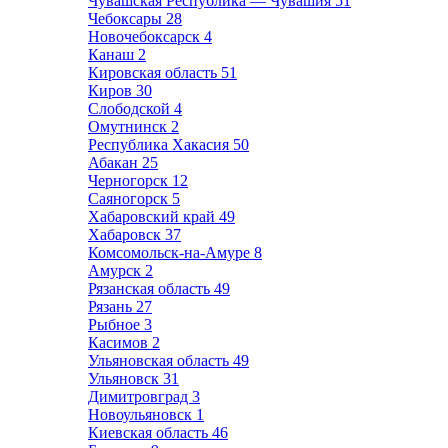
Чувашская Республика — Чувашия
51
Чебоксары
28
Новочебоксарск
4
Канаш
2
Кировская область
51
Киров
30
Слободской
4
Омутнинск
2
Республика Хакасия
50
Абакан
25
Черногорск
12
Саяногорск
5
Хабаровский край
49
Хабаровск
37
Комсомольск-на-Амуре
8
Амурск
2
Рязанская область
49
Рязань
27
Рыбное
3
Касимов
2
Ульяновская область
49
Ульяновск
31
Димитровград
3
Новоульяновск
1
Киевская область
46