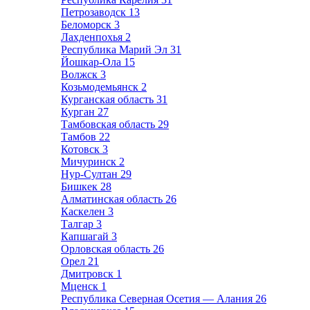
Петрозаводск
13
Беломорск
3
Лахденпохья
2
Республика Марий Эл
31
Йошкар-Ола
15
Волжск
3
Козьмодемьянск
2
Курганская область
31
Курган
27
Тамбовская область
29
Тамбов
22
Котовск
3
Мичуринск
2
Нур-Султан
29
Бишкек
28
Алматинская область
26
Каскелен
3
Талгар
3
Капшагай
3
Орловская область
26
Орел
21
Дмитровск
1
Мценск
1
Республика Северная Осетия — Алания
26