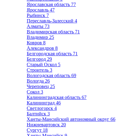
Ярославская область
77
Ярославль
47
Рыбинск
7
Переславль-Залесский
4
Алматы
73
Владимирская область
71
Владимир
25
Ковров
8
Александров
8
Белгородская область
71
Белгород
29
Старый Оскол
5
Строитель
3
Вологодская область
69
Вологда
26
Череповец
25
Сокол
3
Калининградская область
67
Калининград
46
Светлогорск
4
Балтийск
3
Ханты-Мансийский автономный округ
66
Нижневартовск
20
Сургут
18
Ханты-Мансийск
9