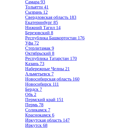
Самара
93
Тольятти
41
Сызрань
12
Свердловская область
183
Екатеринбург
85
Нижний Тагил
14
Березовский
8
Республика Башкортостан
176
Уфа
72
Стерлитамак
9
Октябрьский
8
Республика Татарстан
170
Казань
73
Набережные Челны
21
Альметьевск
7
Новосибирская область
160
Новосибирск
111
Бердск
7
Обь
2
Пермский край
151
Пермь
78
Соликамск
7
Краснокамск
6
Иркутская область
147
Иркутск
68