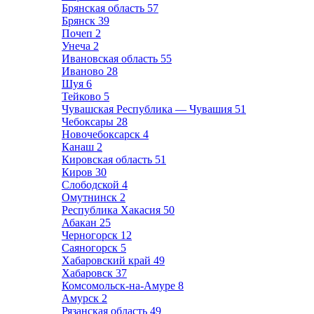
Брянская область
57
Брянск
39
Почеп
2
Унеча
2
Ивановская область
55
Иваново
28
Шуя
6
Тейково
5
Чувашская Республика — Чувашия
51
Чебоксары
28
Новочебоксарск
4
Канаш
2
Кировская область
51
Киров
30
Слободской
4
Омутнинск
2
Республика Хакасия
50
Абакан
25
Черногорск
12
Саяногорск
5
Хабаровский край
49
Хабаровск
37
Комсомольск-на-Амуре
8
Амурск
2
Рязанская область
49