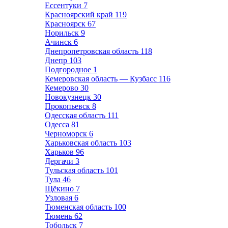
Ессентуки
7
Красноярский край
119
Красноярск
67
Норильск
9
Ачинск
6
Днепропетровская область
118
Днепр
103
Подгородное
1
Кемеровская область — Кузбасс
116
Кемерово
30
Новокузнецк
30
Прокопьевск
8
Одесская область
111
Одесса
81
Черноморск
6
Харьковская область
103
Харьков
96
Дергачи
3
Тульская область
101
Тула
46
Щёкино
7
Узловая
6
Тюменская область
100
Тюмень
62
Тобольск
7