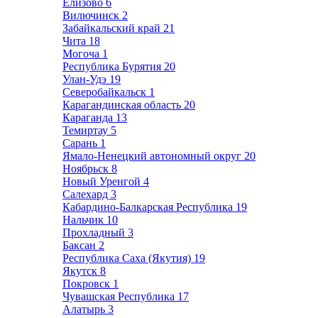
Елизово
6
Вилючинск
2
Забайкальский край
21
Чита
18
Могоча
1
Республика Бурятия
20
Улан-Удэ
19
Северобайкальск
1
Карагандинская область
20
Караганда
13
Темиртау
5
Сарань
1
Ямало-Ненецкий автономный округ
20
Ноябрьск
8
Новый Уренгой
4
Салехард
3
Кабардино-Балкарская Республика
19
Нальчик
10
Прохладный
3
Баксан
2
Республика Саха (Якутия)
19
Якутск
8
Покровск
1
Чувашская Республика
17
Алатырь
3