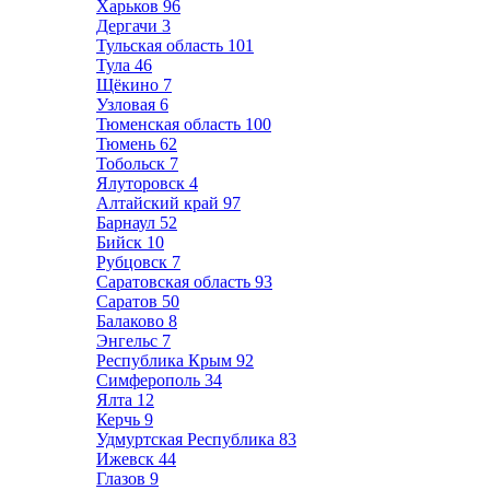
Харьков
96
Дергачи
3
Тульская область
101
Тула
46
Щёкино
7
Узловая
6
Тюменская область
100
Тюмень
62
Тобольск
7
Ялуторовск
4
Алтайский край
97
Барнаул
52
Бийск
10
Рубцовск
7
Саратовская область
93
Саратов
50
Балаково
8
Энгельс
7
Республика Крым
92
Симферополь
34
Ялта
12
Керчь
9
Удмуртская Республика
83
Ижевск
44
Глазов
9