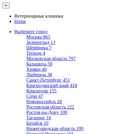
×
Ветеринарные клиники
Home
Выберите город
Москва
865
Зеленоград
13
Щербинка
7
Троицк
4
Московская область
797
Балашиха
50
Химки
40
Люберцы
38
Санкт-Петербург
451
Краснодарский край
410
Краснодар
155
Сочи
47
Новороссийск
28
Ростовская область
222
Ростов-на-Дону
109
Таганрог
16
Батайск
10
Нижегородская область
199
Нижний Новгород
101