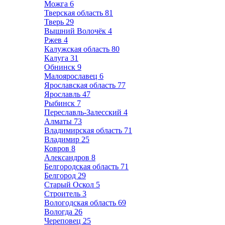
Можга
6
Тверская область
81
Тверь
29
Вышний Волочёк
4
Ржев
4
Калужская область
80
Калуга
31
Обнинск
9
Малоярославец
6
Ярославская область
77
Ярославль
47
Рыбинск
7
Переславль-Залесский
4
Алматы
73
Владимирская область
71
Владимир
25
Ковров
8
Александров
8
Белгородская область
71
Белгород
29
Старый Оскол
5
Строитель
3
Вологодская область
69
Вологда
26
Череповец
25