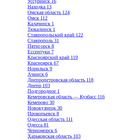
Уссурийск
16
Находка
13
Омская область
124
Омск
112
Калачинск
1
Тюкалинск
1
Ставропольский край
122
Ставрополь
31
Пятигорск
8
Ессентуки
7
Красноярский край
119
Красноярск
67
Норильск
9
Ачинск
6
Днепропетровская область
118
Днепр
103
Подгородное
1
Кемеровская область — Кузбасс
116
Кемерово
30
Новокузнецк
30
Прокопьевск
8
Одесская область
111
Одесса
81
Черноморск
6
Харьковская область
103