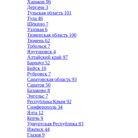
Харьков
96
Дергачи
3
Тульская область
101
Тула
46
Щёкино
7
Узловая
6
Тюменская область
100
Тюмень
62
Тобольск
7
Ялуторовск
4
Алтайский край
97
Барнаул
52
Бийск
10
Рубцовск
7
Саратовская область
93
Саратов
50
Балаково
8
Энгельс
7
Республика Крым
92
Симферополь
34
Ялта
12
Керчь
9
Удмуртская Республика
83
Ижевск
44
Глазов
9