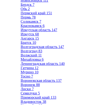
Новосибирск
111
Бердск
7
Обь
2
Пермский край
151
Пермь
78
Соликамск
7
Краснокамск
6
Иркутская область
147
Иркутск
68
Ангарск
15
Братск
10
Волгоградская область
147
Волгоград
83
Волжский
11
Михайловка
6
Ленинградская область
140
Гатчина
12
Мурино
10
Тосно
7
Воронежская область
137
Воронеж
88
Лиски
7
Семилуки
5
Приморский край
133
Владивосток
38