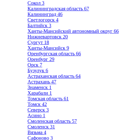
Сокол
3
Калининградская область
67
Калининград
46
Светлогорск
4
Балтийск
3
Ханты-Мансийский автономный округ
66
Нижневартовск
20
Сургут
18
Ханты-Мансийск
9
Оренбургская область
66
Оренбург
29
Орск
7
Бузулук
6
Астраханская область
64
Астрахань
47
Знаменск
1
Харабали
1
Томская область
61
Томск
42
Северск
3
Асино
1
Смоленская область
57
Смоленск
31
Вязьма
4
Сафоново
3