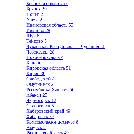
Брянская область
57
Брянск
39
Почеп
2
Унеча
2
Ивановская область
55
Иваново
28
Шуя
6
Тейково
5
Чувашская Республика — Чувашия
51
Чебоксары
28
Новочебоксарск
4
Канаш
2
Кировская область
51
Киров
30
Слободской
4
Омутнинск
2
Республика Хакасия
50
Абакан
25
Черногорск
12
Саяногорск
5
Хабаровский край
49
Хабаровск
37
Комсомольск-на-Амуре
8
Амурск
2
Рязанская область
49