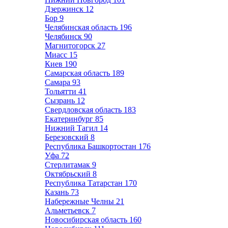
Дзержинск
12
Бор
9
Челябинская область
196
Челябинск
90
Магнитогорск
27
Миасс
15
Киев
190
Самарская область
189
Самара
93
Тольятти
41
Сызрань
12
Свердловская область
183
Екатеринбург
85
Нижний Тагил
14
Березовский
8
Республика Башкортостан
176
Уфа
72
Стерлитамак
9
Октябрьский
8
Республика Татарстан
170
Казань
73
Набережные Челны
21
Альметьевск
7
Новосибирская область
160