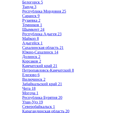
Белогорск
5
Тында
3
Республика Мордовия
25
Саранск
9
Рузаевка
2
Темников
1
Шымкент
24
Республика Адыгея
23
Майкоп
8
Адыгейск
1
Сахалинская область
21
Южно-Сахалинск
14
Долинск
2
Корсаков
2
Камчатский край
21
Петропавловск-Камчатский
8
Елизово
6
Вилючинск
2
Забайкальский край
21
Чита
18
Могоча
1
Республика Бурятия
20
Улан-Удэ
19
Северобайкальск
1
Карагандинская область
20