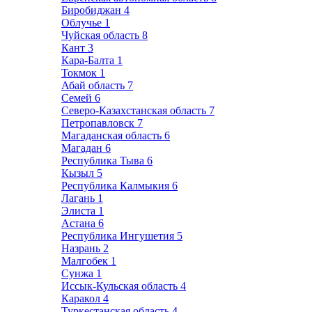
Биробиджан
4
Облучье
1
Чуйская область
8
Кант
3
Кара-Балта
1
Токмок
1
Абай область
7
Семей
6
Северо-Казахстанская область
7
Петропавловск
7
Магаданская область
6
Магадан
6
Республика Тыва
6
Кызыл
5
Республика Калмыкия
6
Лагань
1
Элиста
1
Астана
6
Республика Ингушетия
5
Назрань
2
Малгобек
1
Сунжа
1
Иссык-Кульская область
4
Каракол
4
Туркестанская область
4