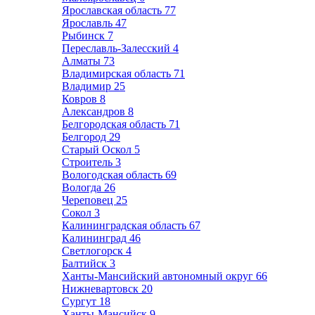
Ярославская область
77
Ярославль
47
Рыбинск
7
Переславль-Залесский
4
Алматы
73
Владимирская область
71
Владимир
25
Ковров
8
Александров
8
Белгородская область
71
Белгород
29
Старый Оскол
5
Строитель
3
Вологодская область
69
Вологда
26
Череповец
25
Сокол
3
Калининградская область
67
Калининград
46
Светлогорск
4
Балтийск
3
Ханты-Мансийский автономный округ
66
Нижневартовск
20
Сургут
18
Ханты-Мансийск
9