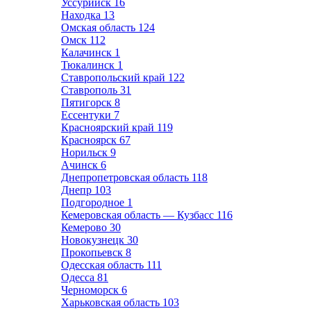
Уссурийск
16
Находка
13
Омская область
124
Омск
112
Калачинск
1
Тюкалинск
1
Ставропольский край
122
Ставрополь
31
Пятигорск
8
Ессентуки
7
Красноярский край
119
Красноярск
67
Норильск
9
Ачинск
6
Днепропетровская область
118
Днепр
103
Подгородное
1
Кемеровская область — Кузбасс
116
Кемерово
30
Новокузнецк
30
Прокопьевск
8
Одесская область
111
Одесса
81
Черноморск
6
Харьковская область
103