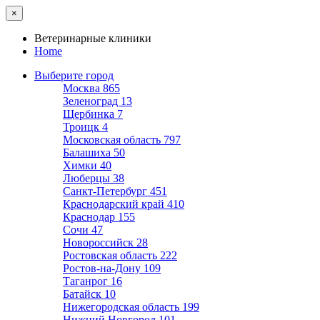
×
Ветеринарные клиники
Home
Выберите город
Москва
865
Зеленоград
13
Щербинка
7
Троицк
4
Московская область
797
Балашиха
50
Химки
40
Люберцы
38
Санкт-Петербург
451
Краснодарский край
410
Краснодар
155
Сочи
47
Новороссийск
28
Ростовская область
222
Ростов-на-Дону
109
Таганрог
16
Батайск
10
Нижегородская область
199
Нижний Новгород
101