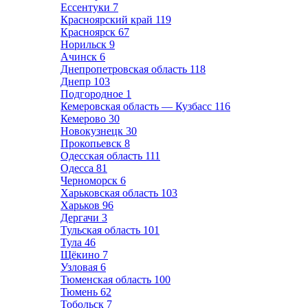
Ессентуки
7
Красноярский край
119
Красноярск
67
Норильск
9
Ачинск
6
Днепропетровская область
118
Днепр
103
Подгородное
1
Кемеровская область — Кузбасс
116
Кемерово
30
Новокузнецк
30
Прокопьевск
8
Одесская область
111
Одесса
81
Черноморск
6
Харьковская область
103
Харьков
96
Дергачи
3
Тульская область
101
Тула
46
Щёкино
7
Узловая
6
Тюменская область
100
Тюмень
62
Тобольск
7