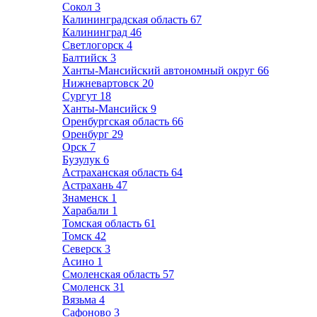
Сокол
3
Калининградская область
67
Калининград
46
Светлогорск
4
Балтийск
3
Ханты-Мансийский автономный округ
66
Нижневартовск
20
Сургут
18
Ханты-Мансийск
9
Оренбургская область
66
Оренбург
29
Орск
7
Бузулук
6
Астраханская область
64
Астрахань
47
Знаменск
1
Харабали
1
Томская область
61
Томск
42
Северск
3
Асино
1
Смоленская область
57
Смоленск
31
Вязьма
4
Сафоново
3