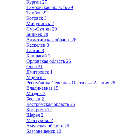
Курган
27
Тамбовская область
29
Тамбов
22
Котовск
3
Мичуринск
2
Нур-Султан
29
Бишкек
28
Алматинская область
26
Каскелен
3
Талгар
3
Капшагай
3
Орловская область
26
Орел
21
Дмитровск
1
Мценск
1
Республика Северная Осетия — Алания
26
Владикавказ
15
Моздок
2
Беслан
2
Костромская область
25
Кострома
12
Шарья
2
Мантурово
2
Амурская область
25
Благовещенск
13