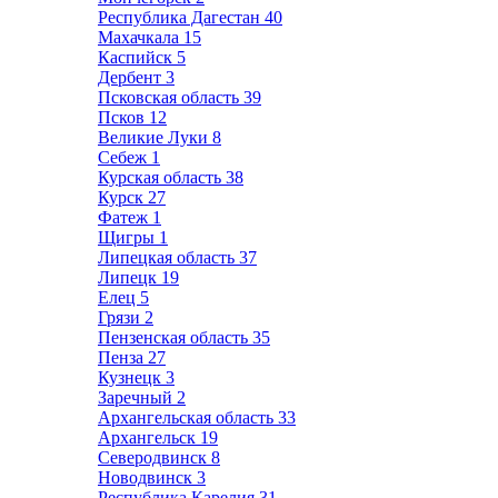
Республика Дагестан
40
Махачкала
15
Каспийск
5
Дербент
3
Псковская область
39
Псков
12
Великие Луки
8
Себеж
1
Курская область
38
Курск
27
Фатеж
1
Щигры
1
Липецкая область
37
Липецк
19
Елец
5
Грязи
2
Пензенская область
35
Пенза
27
Кузнецк
3
Заречный
2
Архангельская область
33
Архангельск
19
Северодвинск
8
Новодвинск
3
Республика Карелия
31