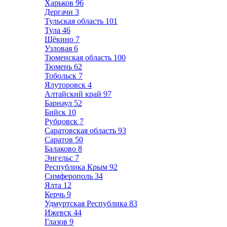
Харьков
96
Дергачи
3
Тульская область
101
Тула
46
Щёкино
7
Узловая
6
Тюменская область
100
Тюмень
62
Тобольск
7
Ялуторовск
4
Алтайский край
97
Барнаул
52
Бийск
10
Рубцовск
7
Саратовская область
93
Саратов
50
Балаково
8
Энгельс
7
Республика Крым
92
Симферополь
34
Ялта
12
Керчь
9
Удмуртская Республика
83
Ижевск
44
Глазов
9