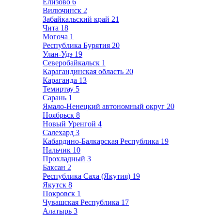
Елизово
6
Вилючинск
2
Забайкальский край
21
Чита
18
Могоча
1
Республика Бурятия
20
Улан-Удэ
19
Северобайкальск
1
Карагандинская область
20
Караганда
13
Темиртау
5
Сарань
1
Ямало-Ненецкий автономный округ
20
Ноябрьск
8
Новый Уренгой
4
Салехард
3
Кабардино-Балкарская Республика
19
Нальчик
10
Прохладный
3
Баксан
2
Республика Саха (Якутия)
19
Якутск
8
Покровск
1
Чувашская Республика
17
Алатырь
3