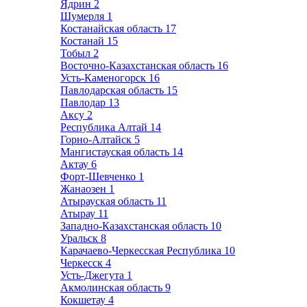
Ядрин
2
Шумерля
1
Костанайская область
17
Костанай
15
Тобыл
2
Восточно-Казахстанская область
16
Усть-Каменогорск
16
Павлодарская область
15
Павлодар
13
Аксу
2
Республика Алтай
14
Горно-Алтайск
5
Мангистауская область
14
Актау
6
Форт-Шевченко
1
Жанаозен
1
Атырауская область
11
Атырау
11
Западно-Казахстанская область
10
Уральск
8
Карачаево-Черкесская Республика
10
Черкесск
4
Усть-Джегута
1
Акмолинская область
9
Кокшетау
4