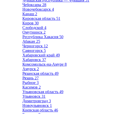
Чувашская Республика — Чувашия
51
Чебоксары
28
Новочебоксарск
4
Канаш
2
Кировская область
51
Киров
30
Слободской
4
Омутнинск
2
Республика Хакасия
50
Абакан
25
Черногорск
12
Саяногорск
5
Хабаровский край
49
Хабаровск
37
Комсомольск-на-Амуре
8
Амурск
2
Рязанская область
49
Рязань
27
Рыбное
3
Касимов
2
Ульяновская область
49
Ульяновск
31
Димитровград
3
Новоульяновск
1
Киевская область
46