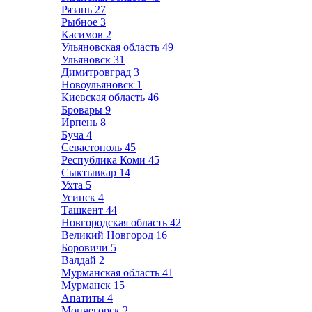
Рязань
27
Рыбное
3
Касимов
2
Ульяновская область
49
Ульяновск
31
Димитровград
3
Новоульяновск
1
Киевская область
46
Бровары
9
Ирпень
8
Буча
4
Севастополь
45
Республика Коми
45
Сыктывкар
14
Ухта
5
Усинск
4
Ташкент
44
Новгородская область
42
Великий Новгород
16
Боровичи
5
Валдай
2
Мурманская область
41
Мурманск
15
Апатиты
4
Мончегорск
2