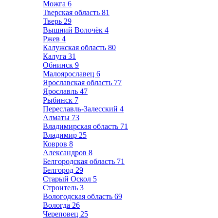
Можга
6
Тверская область
81
Тверь
29
Вышний Волочёк
4
Ржев
4
Калужская область
80
Калуга
31
Обнинск
9
Малоярославец
6
Ярославская область
77
Ярославль
47
Рыбинск
7
Переславль-Залесский
4
Алматы
73
Владимирская область
71
Владимир
25
Ковров
8
Александров
8
Белгородская область
71
Белгород
29
Старый Оскол
5
Строитель
3
Вологодская область
69
Вологда
26
Череповец
25