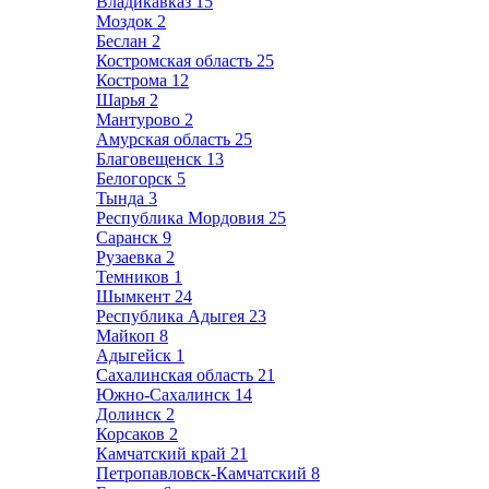
Владикавказ
15
Моздок
2
Беслан
2
Костромская область
25
Кострома
12
Шарья
2
Мантурово
2
Амурская область
25
Благовещенск
13
Белогорск
5
Тында
3
Республика Мордовия
25
Саранск
9
Рузаевка
2
Темников
1
Шымкент
24
Республика Адыгея
23
Майкоп
8
Адыгейск
1
Сахалинская область
21
Южно-Сахалинск
14
Долинск
2
Корсаков
2
Камчатский край
21
Петропавловск-Камчатский
8