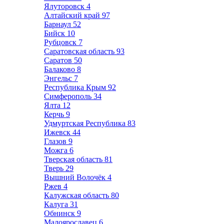
Ялуторовск
4
Алтайский край
97
Барнаул
52
Бийск
10
Рубцовск
7
Саратовская область
93
Саратов
50
Балаково
8
Энгельс
7
Республика Крым
92
Симферополь
34
Ялта
12
Керчь
9
Удмуртская Республика
83
Ижевск
44
Глазов
9
Можга
6
Тверская область
81
Тверь
29
Вышний Волочёк
4
Ржев
4
Калужская область
80
Калуга
31
Обнинск
9
Малоярославец
6