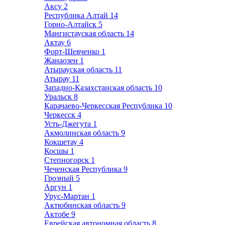
Аксу
2
Республика Алтай
14
Горно-Алтайск
5
Мангистауская область
14
Актау
6
Форт-Шевченко
1
Жанаозен
1
Атырауская область
11
Атырау
11
Западно-Казахстанская область
10
Уральск
8
Карачаево-Черкесская Республика
10
Черкесск
4
Усть-Джегута
1
Акмолинская область
9
Кокшетау
4
Косшы
1
Степногорск
1
Чеченская Республика
9
Грозный
5
Аргун
1
Урус-Мартан
1
Актюбинская область
9
Актобе
9
Еврейская автономная область
8