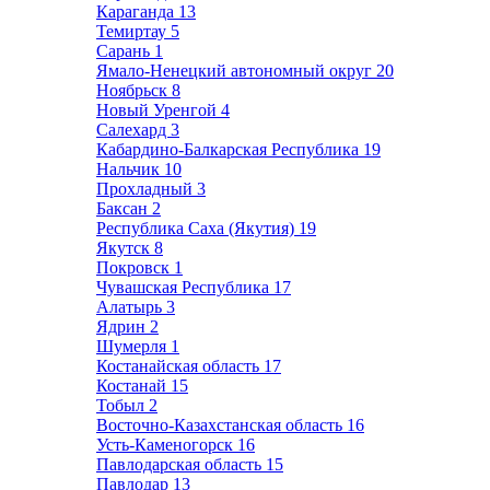
Караганда
13
Темиртау
5
Сарань
1
Ямало-Ненецкий автономный округ
20
Ноябрьск
8
Новый Уренгой
4
Салехард
3
Кабардино-Балкарская Республика
19
Нальчик
10
Прохладный
3
Баксан
2
Республика Саха (Якутия)
19
Якутск
8
Покровск
1
Чувашская Республика
17
Алатырь
3
Ядрин
2
Шумерля
1
Костанайская область
17
Костанай
15
Тобыл
2
Восточно-Казахстанская область
16
Усть-Каменогорск
16
Павлодарская область
15
Павлодар
13