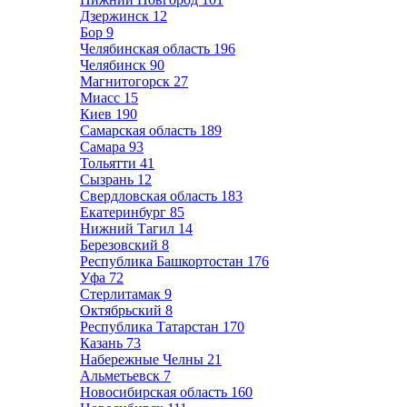
Дзержинск
12
Бор
9
Челябинская область
196
Челябинск
90
Магнитогорск
27
Миасс
15
Киев
190
Самарская область
189
Самара
93
Тольятти
41
Сызрань
12
Свердловская область
183
Екатеринбург
85
Нижний Тагил
14
Березовский
8
Республика Башкортостан
176
Уфа
72
Стерлитамак
9
Октябрьский
8
Республика Татарстан
170
Казань
73
Набережные Челны
21
Альметьевск
7
Новосибирская область
160