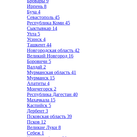
Бровары
9
Ирпень
8
Буча
4
Севастополь
45
Республика Коми
45
Сыктывкар
14
Ухта
5
Усинск
4
Ташкент
44
Новгородская область
42
Великий Новгород
16
Боровичи
5
Валдай
2
Мурманская область
41
Мурманск
15
Апатиты
4
Мончегорск
2
Республика Дагестан
40
Махачкала
15
Каспийск
5
Дербент
3
Псковская область
39
Псков
12
Великие Луки
8
Себеж
1