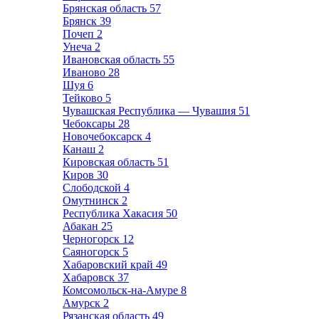
Брянская область
57
Брянск
39
Почеп
2
Унеча
2
Ивановская область
55
Иваново
28
Шуя
6
Тейково
5
Чувашская Республика — Чувашия
51
Чебоксары
28
Новочебоксарск
4
Канаш
2
Кировская область
51
Киров
30
Слободской
4
Омутнинск
2
Республика Хакасия
50
Абакан
25
Черногорск
12
Саяногорск
5
Хабаровский край
49
Хабаровск
37
Комсомольск-на-Амуре
8
Амурск
2
Рязанская область
49