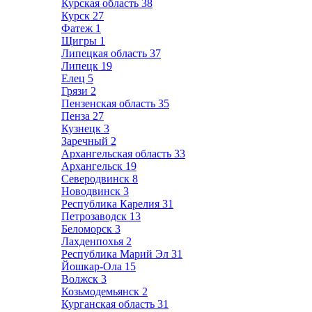
Курская область
38
Курск
27
Фатеж
1
Щигры
1
Липецкая область
37
Липецк
19
Елец
5
Грязи
2
Пензенская область
35
Пенза
27
Кузнецк
3
Заречный
2
Архангельская область
33
Архангельск
19
Северодвинск
8
Новодвинск
3
Республика Карелия
31
Петрозаводск
13
Беломорск
3
Лахденпохья
2
Республика Марий Эл
31
Йошкар-Ола
15
Волжск
3
Козьмодемьянск
2
Курганская область
31