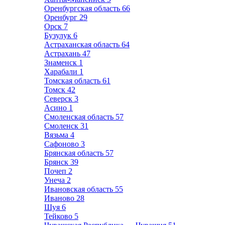
Оренбургская область
66
Оренбург
29
Орск
7
Бузулук
6
Астраханская область
64
Астрахань
47
Знаменск
1
Харабали
1
Томская область
61
Томск
42
Северск
3
Асино
1
Смоленская область
57
Смоленск
31
Вязьма
4
Сафоново
3
Брянская область
57
Брянск
39
Почеп
2
Унеча
2
Ивановская область
55
Иваново
28
Шуя
6
Тейково
5