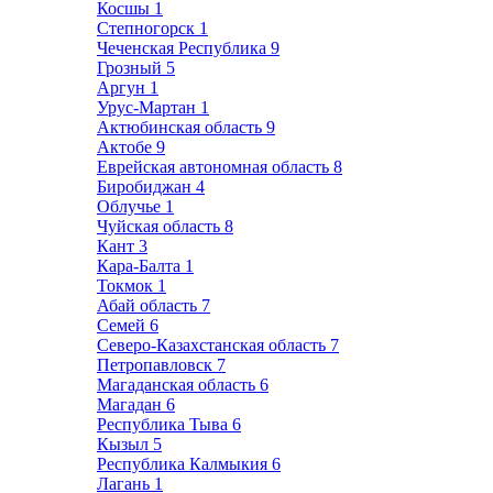
Косшы
1
Степногорск
1
Чеченская Республика
9
Грозный
5
Аргун
1
Урус-Мартан
1
Актюбинская область
9
Актобе
9
Еврейская автономная область
8
Биробиджан
4
Облучье
1
Чуйская область
8
Кант
3
Кара-Балта
1
Токмок
1
Абай область
7
Семей
6
Северо-Казахстанская область
7
Петропавловск
7
Магаданская область
6
Магадан
6
Республика Тыва
6
Кызыл
5
Республика Калмыкия
6
Лагань
1