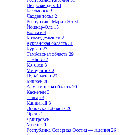
Петрозаводск
13
Беломорск
3
Лахденпохья
2
Республика Марий Эл
31
Йошкар-Ола
15
Волжск
3
Козьмодемьянск
2
Курганская область
31
Курган
27
Тамбовская область
29
Тамбов
22
Котовск
3
Мичуринск
2
Нур-Султан
29
Бишкек
28
Алматинская область
26
Каскелен
3
Талгар
3
Капшагай
3
Орловская область
26
Орел
21
Дмитровск
1
Мценск
1
Республика Северная Осетия — Алания
26