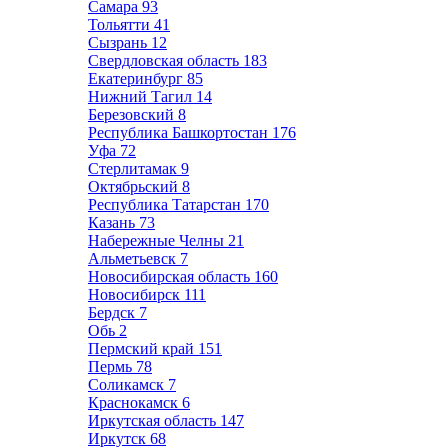
Самара
93
Тольятти
41
Сызрань
12
Свердловская область
183
Екатеринбург
85
Нижний Тагил
14
Березовский
8
Республика Башкортостан
176
Уфа
72
Стерлитамак
9
Октябрьский
8
Республика Татарстан
170
Казань
73
Набережные Челны
21
Альметьевск
7
Новосибирская область
160
Новосибирск
111
Бердск
7
Обь
2
Пермский край
151
Пермь
78
Соликамск
7
Краснокамск
6
Иркутская область
147
Иркутск
68