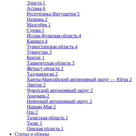
Элиста
1
Астана
6
Республика Ингушетия
5
Назрань
2
Малгобек
1
Сунжа
1
Иссык-Кульская область
4
Каракол
4
Туркестанская область
4
Туркестан
3
Кентау
1
Ташкентская область
3
Жетысу область
2
Талдыкорган
2
Ханты-Мансийский автономный округ — Югра
2
Лянтор
2
Чукотский автономный округ
2
Анадырь
2
Ненецкий автономный округ
2
Нарьян-Мар
2
Ош
2
Таласская область
1
Талас
1
Ошская область
1
Статьи и обзоры