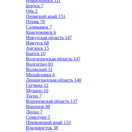
Новосибирск
111
Бердск
7
Обь
2
Пермский край
151
Пермь
78
Соликамск
7
Краснокамск
6
Иркутская область
147
Иркутск
68
Ангарск
15
Братск
10
Волгоградская область
147
Волгоград
83
Волжский
11
Михайловка
6
Ленинградская область
140
Гатчина
12
Мурино
10
Тосно
7
Воронежская область
137
Воронеж
88
Лиски
7
Семилуки
5
Приморский край
133
Владивосток
38