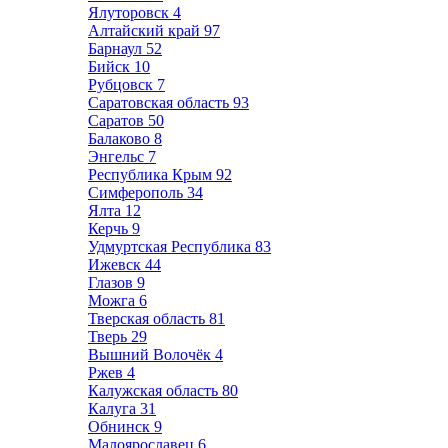
Ялуторовск
4
Алтайский край
97
Барнаул
52
Бийск
10
Рубцовск
7
Саратовская область
93
Саратов
50
Балаково
8
Энгельс
7
Республика Крым
92
Симферополь
34
Ялта
12
Керчь
9
Удмуртская Республика
83
Ижевск
44
Глазов
9
Можга
6
Тверская область
81
Тверь
29
Вышний Волочёк
4
Ржев
4
Калужская область
80
Калуга
31
Обнинск
9
Малоярославец
6