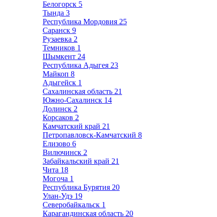
Белогорск
5
Тында
3
Республика Мордовия
25
Саранск
9
Рузаевка
2
Темников
1
Шымкент
24
Республика Адыгея
23
Майкоп
8
Адыгейск
1
Сахалинская область
21
Южно-Сахалинск
14
Долинск
2
Корсаков
2
Камчатский край
21
Петропавловск-Камчатский
8
Елизово
6
Вилючинск
2
Забайкальский край
21
Чита
18
Могоча
1
Республика Бурятия
20
Улан-Удэ
19
Северобайкальск
1
Карагандинская область
20