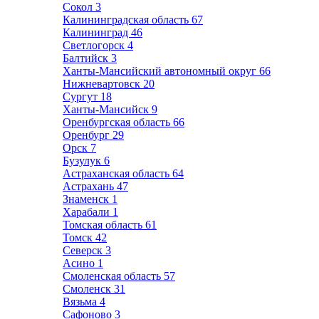
Сокол
3
Калининградская область
67
Калининград
46
Светлогорск
4
Балтийск
3
Ханты-Мансийский автономный округ
66
Нижневартовск
20
Сургут
18
Ханты-Мансийск
9
Оренбургская область
66
Оренбург
29
Орск
7
Бузулук
6
Астраханская область
64
Астрахань
47
Знаменск
1
Харабали
1
Томская область
61
Томск
42
Северск
3
Асино
1
Смоленская область
57
Смоленск
31
Вязьма
4
Сафоново
3