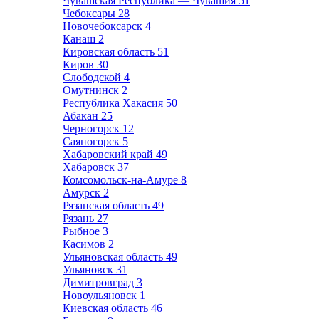
Чувашская Республика — Чувашия
51
Чебоксары
28
Новочебоксарск
4
Канаш
2
Кировская область
51
Киров
30
Слободской
4
Омутнинск
2
Республика Хакасия
50
Абакан
25
Черногорск
12
Саяногорск
5
Хабаровский край
49
Хабаровск
37
Комсомольск-на-Амуре
8
Амурск
2
Рязанская область
49
Рязань
27
Рыбное
3
Касимов
2
Ульяновская область
49
Ульяновск
31
Димитровград
3
Новоульяновск
1
Киевская область
46