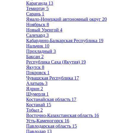
Караганда
13
Темиртау
5
Сарань
1
Ямало-Ненецкий автономный округ
20
Ноябрьск
8
Новый Уренгой
4
Салехард
3
Кабардино-Балкарская Республика
19
Нальчик
10
Прохладный
3
Баксан
2
Республика Саха (Якутия)
19
Якутск
8
Покровск
1
Чувашская Республика
17
Алатырь
3
Ядрин
2
Шумерля
1
Костанайская область
17
Костанай
15
Тобыл
2
Восточно-Казахстанская область
16
Усть-Каменогорск
16
Павлодарская область
15
Павлодар
13