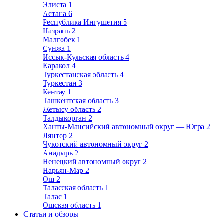
Элиста
1
Астана
6
Республика Ингушетия
5
Назрань
2
Малгобек
1
Сунжа
1
Иссык-Кульская область
4
Каракол
4
Туркестанская область
4
Туркестан
3
Кентау
1
Ташкентская область
3
Жетысу область
2
Талдыкорган
2
Ханты-Мансийский автономный округ — Югра
2
Лянтор
2
Чукотский автономный округ
2
Анадырь
2
Ненецкий автономный округ
2
Нарьян-Мар
2
Ош
2
Таласская область
1
Талас
1
Ошская область
1
Статьи и обзоры