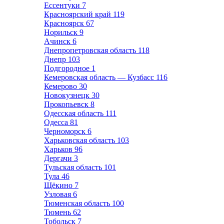
Ессентуки
7
Красноярский край
119
Красноярск
67
Норильск
9
Ачинск
6
Днепропетровская область
118
Днепр
103
Подгородное
1
Кемеровская область — Кузбасс
116
Кемерово
30
Новокузнецк
30
Прокопьевск
8
Одесская область
111
Одесса
81
Черноморск
6
Харьковская область
103
Харьков
96
Дергачи
3
Тульская область
101
Тула
46
Щёкино
7
Узловая
6
Тюменская область
100
Тюмень
62
Тобольск
7