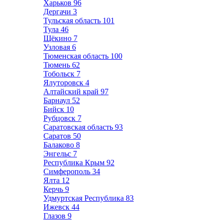
Харьков
96
Дергачи
3
Тульская область
101
Тула
46
Щёкино
7
Узловая
6
Тюменская область
100
Тюмень
62
Тобольск
7
Ялуторовск
4
Алтайский край
97
Барнаул
52
Бийск
10
Рубцовск
7
Саратовская область
93
Саратов
50
Балаково
8
Энгельс
7
Республика Крым
92
Симферополь
34
Ялта
12
Керчь
9
Удмуртская Республика
83
Ижевск
44
Глазов
9