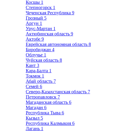
Косшы
1
Степногорск
1
Чеченская Республика
9
Грозный
5
Аргун
1
Урус-Мартан
1
Актюбинская область
9
Актобе
9
Еврейская автономная область
8
Биробиджан
4
Облучье
1
Чуйская область
8
Кант
3
Кара-Балта
1
Токмок
1
Абай область
7
Семей
6
Северо-Казахстанская область
7
Петропавловск
7
Магаданская область
6
Магадан
6
Республика Тыва
6
Кызыл
5
Республика Калмыкия
6
Лагань
1