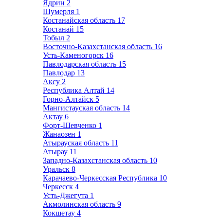
Ядрин
2
Шумерля
1
Костанайская область
17
Костанай
15
Тобыл
2
Восточно-Казахстанская область
16
Усть-Каменогорск
16
Павлодарская область
15
Павлодар
13
Аксу
2
Республика Алтай
14
Горно-Алтайск
5
Мангистауская область
14
Актау
6
Форт-Шевченко
1
Жанаозен
1
Атырауская область
11
Атырау
11
Западно-Казахстанская область
10
Уральск
8
Карачаево-Черкесская Республика
10
Черкесск
4
Усть-Джегута
1
Акмолинская область
9
Кокшетау
4