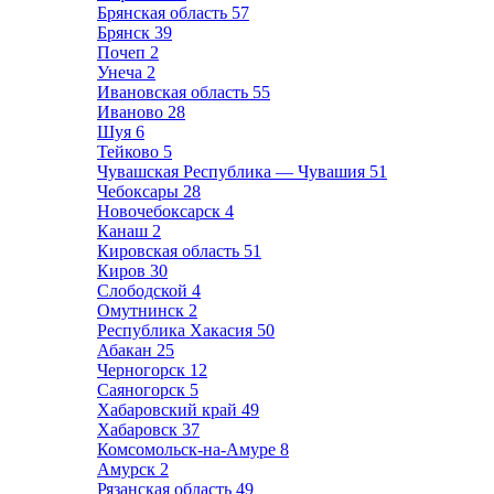
Брянская область
57
Брянск
39
Почеп
2
Унеча
2
Ивановская область
55
Иваново
28
Шуя
6
Тейково
5
Чувашская Республика — Чувашия
51
Чебоксары
28
Новочебоксарск
4
Канаш
2
Кировская область
51
Киров
30
Слободской
4
Омутнинск
2
Республика Хакасия
50
Абакан
25
Черногорск
12
Саяногорск
5
Хабаровский край
49
Хабаровск
37
Комсомольск-на-Амуре
8
Амурск
2
Рязанская область
49