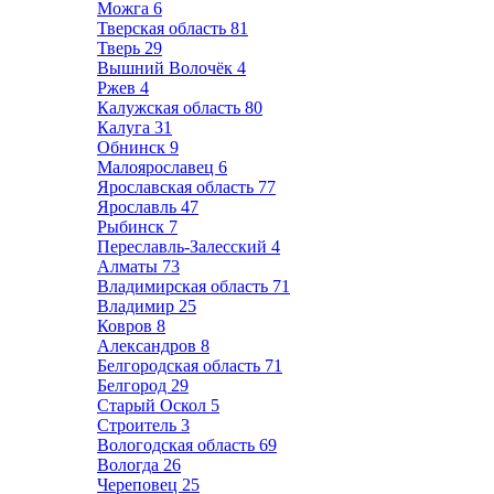
Можга
6
Тверская область
81
Тверь
29
Вышний Волочёк
4
Ржев
4
Калужская область
80
Калуга
31
Обнинск
9
Малоярославец
6
Ярославская область
77
Ярославль
47
Рыбинск
7
Переславль-Залесский
4
Алматы
73
Владимирская область
71
Владимир
25
Ковров
8
Александров
8
Белгородская область
71
Белгород
29
Старый Оскол
5
Строитель
3
Вологодская область
69
Вологда
26
Череповец
25