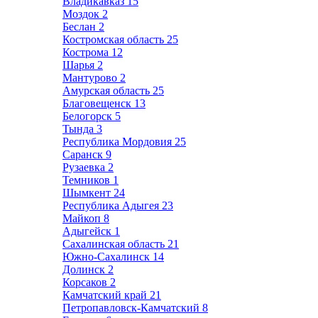
Владикавказ
15
Моздок
2
Беслан
2
Костромская область
25
Кострома
12
Шарья
2
Мантурово
2
Амурская область
25
Благовещенск
13
Белогорск
5
Тында
3
Республика Мордовия
25
Саранск
9
Рузаевка
2
Темников
1
Шымкент
24
Республика Адыгея
23
Майкоп
8
Адыгейск
1
Сахалинская область
21
Южно-Сахалинск
14
Долинск
2
Корсаков
2
Камчатский край
21
Петропавловск-Камчатский
8