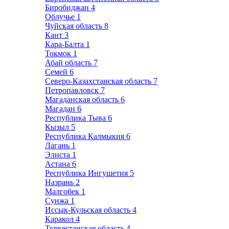
Биробиджан
4
Облучье
1
Чуйская область
8
Кант
3
Кара-Балта
1
Токмок
1
Абай область
7
Семей
6
Северо-Казахстанская область
7
Петропавловск
7
Магаданская область
6
Магадан
6
Республика Тыва
6
Кызыл
5
Республика Калмыкия
6
Лагань
1
Элиста
1
Астана
6
Республика Ингушетия
5
Назрань
2
Малгобек
1
Сунжа
1
Иссык-Кульская область
4
Каракол
4
Туркестанская область
4