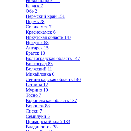
Новосибирск
111
Бердск
7
Обь
2
Пермский край
151
Пермь
78
Соликамск
7
Краснокамск
6
Иркутская область
147
Иркутск
68
Ангарск
15
Братск
10
Волгоградская область
147
Волгоград
83
Волжский
11
Михайловка
6
Ленинградская область
140
Гатчина
12
Мурино
10
Тосно
7
Воронежская область
137
Воронеж
88
Лиски
7
Семилуки
5
Приморский край
133
Владивосток
38