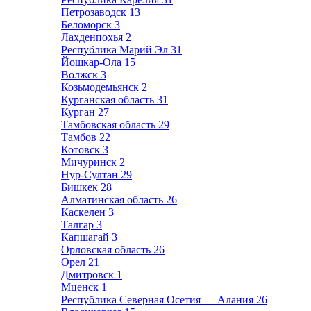
Петрозаводск
13
Беломорск
3
Лахденпохья
2
Республика Марий Эл
31
Йошкар-Ола
15
Волжск
3
Козьмодемьянск
2
Курганская область
31
Курган
27
Тамбовская область
29
Тамбов
22
Котовск
3
Мичуринск
2
Нур-Султан
29
Бишкек
28
Алматинская область
26
Каскелен
3
Талгар
3
Капшагай
3
Орловская область
26
Орел
21
Дмитровск
1
Мценск
1
Республика Северная Осетия — Алания
26