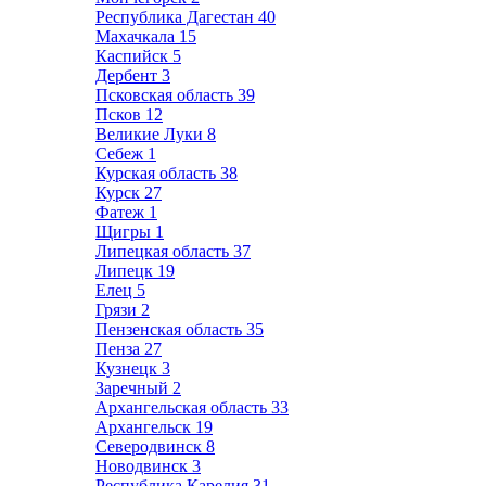
Республика Дагестан
40
Махачкала
15
Каспийск
5
Дербент
3
Псковская область
39
Псков
12
Великие Луки
8
Себеж
1
Курская область
38
Курск
27
Фатеж
1
Щигры
1
Липецкая область
37
Липецк
19
Елец
5
Грязи
2
Пензенская область
35
Пенза
27
Кузнецк
3
Заречный
2
Архангельская область
33
Архангельск
19
Северодвинск
8
Новодвинск
3
Республика Карелия
31