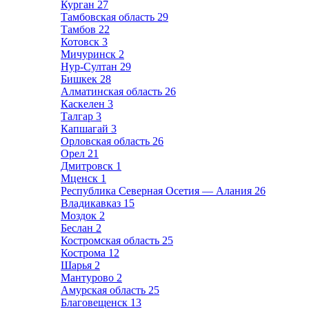
Курган
27
Тамбовская область
29
Тамбов
22
Котовск
3
Мичуринск
2
Нур-Султан
29
Бишкек
28
Алматинская область
26
Каскелен
3
Талгар
3
Капшагай
3
Орловская область
26
Орел
21
Дмитровск
1
Мценск
1
Республика Северная Осетия — Алания
26
Владикавказ
15
Моздок
2
Беслан
2
Костромская область
25
Кострома
12
Шарья
2
Мантурово
2
Амурская область
25
Благовещенск
13