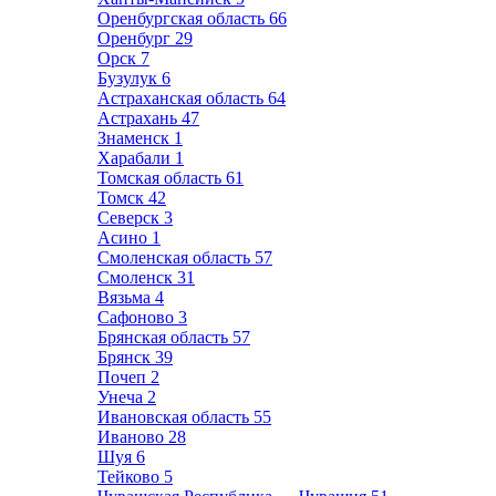
Оренбургская область
66
Оренбург
29
Орск
7
Бузулук
6
Астраханская область
64
Астрахань
47
Знаменск
1
Харабали
1
Томская область
61
Томск
42
Северск
3
Асино
1
Смоленская область
57
Смоленск
31
Вязьма
4
Сафоново
3
Брянская область
57
Брянск
39
Почеп
2
Унеча
2
Ивановская область
55
Иваново
28
Шуя
6
Тейково
5