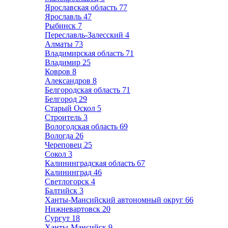
Ярославская область
77
Ярославль
47
Рыбинск
7
Переславль-Залесский
4
Алматы
73
Владимирская область
71
Владимир
25
Ковров
8
Александров
8
Белгородская область
71
Белгород
29
Старый Оскол
5
Строитель
3
Вологодская область
69
Вологда
26
Череповец
25
Сокол
3
Калининградская область
67
Калининград
46
Светлогорск
4
Балтийск
3
Ханты-Мансийский автономный округ
66
Нижневартовск
20
Сургут
18
Ханты-Мансийск
9