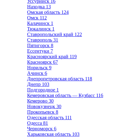
Уссурийск
16
Находка
13
Омская область
124
Омск
112
Калачинск
1
Тюкалинск
1
Ставропольский край
122
Ставрополь
31
Пятигорск
8
Ессентуки
7
Красноярский край
119
Красноярск
67
Норильск
9
Ачинск
6
Днепропетровская область
118
Днепр
103
Подгородное
1
Кемеровская область — Кузбасс
116
Кемерово
30
Новокузнецк
30
Прокопьевск
8
Одесская область
111
Одесса
81
Черноморск
6
Харьковская область
103