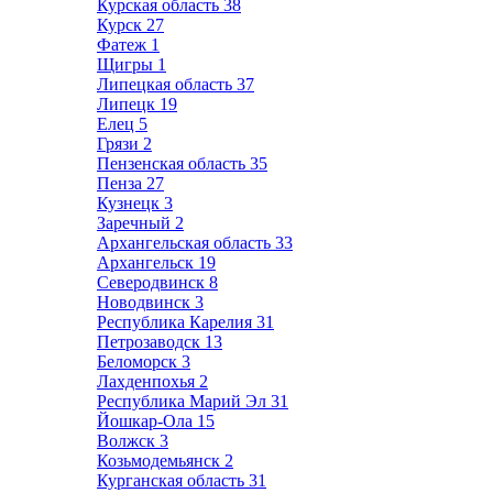
Курская область
38
Курск
27
Фатеж
1
Щигры
1
Липецкая область
37
Липецк
19
Елец
5
Грязи
2
Пензенская область
35
Пенза
27
Кузнецк
3
Заречный
2
Архангельская область
33
Архангельск
19
Северодвинск
8
Новодвинск
3
Республика Карелия
31
Петрозаводск
13
Беломорск
3
Лахденпохья
2
Республика Марий Эл
31
Йошкар-Ола
15
Волжск
3
Козьмодемьянск
2
Курганская область
31