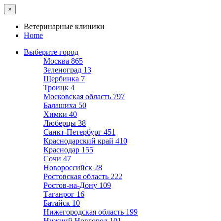
×
Ветеринарные клиники
Home
Выберите город
Москва
865
Зеленоград
13
Щербинка
7
Троицк
4
Московская область
797
Балашиха
50
Химки
40
Люберцы
38
Санкт-Петербург
451
Краснодарский край
410
Краснодар
155
Сочи
47
Новороссийск
28
Ростовская область
222
Ростов-на-Дону
109
Таганрог
16
Батайск
10
Нижегородская область
199
Нижний Новгород
101