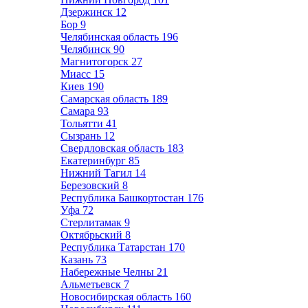
Дзержинск
12
Бор
9
Челябинская область
196
Челябинск
90
Магнитогорск
27
Миасс
15
Киев
190
Самарская область
189
Самара
93
Тольятти
41
Сызрань
12
Свердловская область
183
Екатеринбург
85
Нижний Тагил
14
Березовский
8
Республика Башкортостан
176
Уфа
72
Стерлитамак
9
Октябрьский
8
Республика Татарстан
170
Казань
73
Набережные Челны
21
Альметьевск
7
Новосибирская область
160