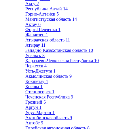
Аксу
2
Республика Алтай
14
Горно-Алтайск
5
Мангистауская область
14
Актау
6
Форт-Шевченко
1
Жанаозен
1
Атырауская область
11
Атырау
11
Западно-Казахстанская область
10
Уральск
8
Карачаево-Черкесская Республика
10
Черкесск
4
Усть-Джегута
1
Акмолинская область
9
Кокшетау
4
Косшы
1
Степногорск
1
Чеченская Республика
9
Грозный
5
Аргун
1
Урус-Мартан
1
Актюбинская область
9
Актобе
9
Еврейская автономная область
8