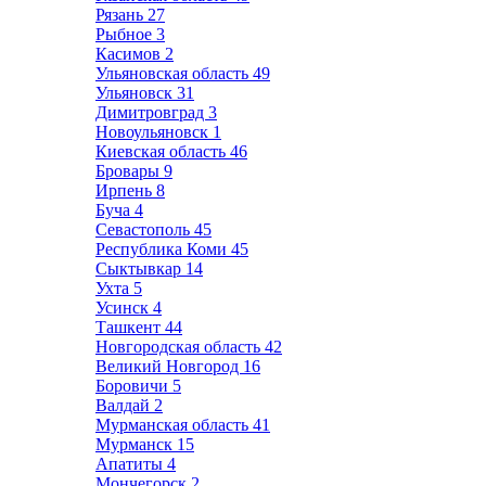
Рязань
27
Рыбное
3
Касимов
2
Ульяновская область
49
Ульяновск
31
Димитровград
3
Новоульяновск
1
Киевская область
46
Бровары
9
Ирпень
8
Буча
4
Севастополь
45
Республика Коми
45
Сыктывкар
14
Ухта
5
Усинск
4
Ташкент
44
Новгородская область
42
Великий Новгород
16
Боровичи
5
Валдай
2
Мурманская область
41
Мурманск
15
Апатиты
4
Мончегорск
2