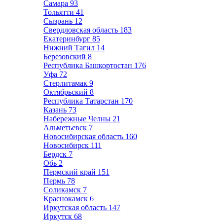
Самара
93
Тольятти
41
Сызрань
12
Свердловская область
183
Екатеринбург
85
Нижний Тагил
14
Березовский
8
Республика Башкортостан
176
Уфа
72
Стерлитамак
9
Октябрьский
8
Республика Татарстан
170
Казань
73
Набережные Челны
21
Альметьевск
7
Новосибирская область
160
Новосибирск
111
Бердск
7
Обь
2
Пермский край
151
Пермь
78
Соликамск
7
Краснокамск
6
Иркутская область
147
Иркутск
68