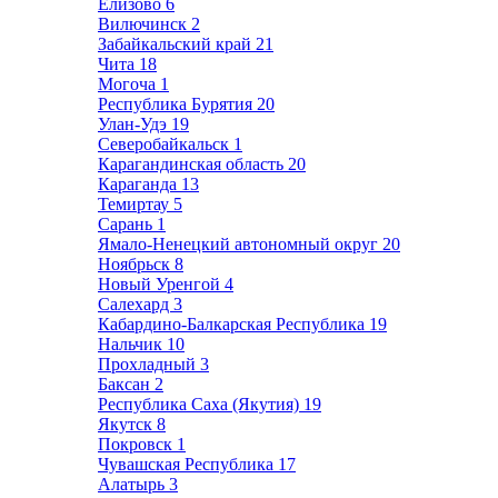
Елизово
6
Вилючинск
2
Забайкальский край
21
Чита
18
Могоча
1
Республика Бурятия
20
Улан-Удэ
19
Северобайкальск
1
Карагандинская область
20
Караганда
13
Темиртау
5
Сарань
1
Ямало-Ненецкий автономный округ
20
Ноябрьск
8
Новый Уренгой
4
Салехард
3
Кабардино-Балкарская Республика
19
Нальчик
10
Прохладный
3
Баксан
2
Республика Саха (Якутия)
19
Якутск
8
Покровск
1
Чувашская Республика
17
Алатырь
3