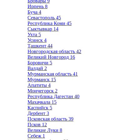
Бровары
9
Ирпень
8
Буча
4
Севастополь
45
Республика Коми
45
Сыктывкар
14
Ухта
5
Усинск
4
Ташкент
44
Новгородская область
42
Великий Новгород
16
Боровичи
5
Валдай
2
Мурманская область
41
Мурманск
15
Апатиты
4
Мончегорск
2
Республика Дагестан
40
Махачкала
15
Каспийск
5
Дербент
3
Псковская область
39
Псков
12
Великие Луки
8
Себеж
1