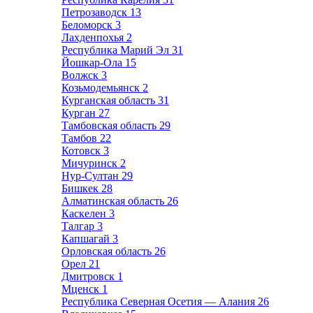
Петрозаводск
13
Беломорск
3
Лахденпохья
2
Республика Марий Эл
31
Йошкар-Ола
15
Волжск
3
Козьмодемьянск
2
Курганская область
31
Курган
27
Тамбовская область
29
Тамбов
22
Котовск
3
Мичуринск
2
Нур-Султан
29
Бишкек
28
Алматинская область
26
Каскелен
3
Талгар
3
Капшагай
3
Орловская область
26
Орел
21
Дмитровск
1
Мценск
1
Республика Северная Осетия — Алания
26