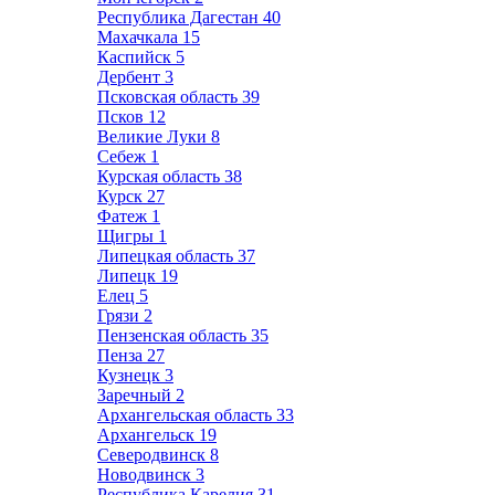
Республика Дагестан
40
Махачкала
15
Каспийск
5
Дербент
3
Псковская область
39
Псков
12
Великие Луки
8
Себеж
1
Курская область
38
Курск
27
Фатеж
1
Щигры
1
Липецкая область
37
Липецк
19
Елец
5
Грязи
2
Пензенская область
35
Пенза
27
Кузнецк
3
Заречный
2
Архангельская область
33
Архангельск
19
Северодвинск
8
Новодвинск
3
Республика Карелия
31