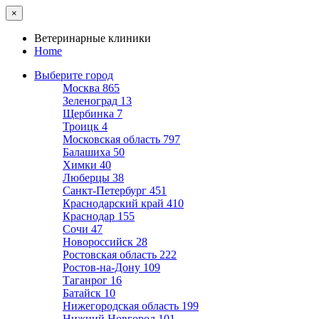
×
Ветеринарные клиники
Home
Выберите город
Москва
865
Зеленоград
13
Щербинка
7
Троицк
4
Московская область
797
Балашиха
50
Химки
40
Люберцы
38
Санкт-Петербург
451
Краснодарский край
410
Краснодар
155
Сочи
47
Новороссийск
28
Ростовская область
222
Ростов-на-Дону
109
Таганрог
16
Батайск
10
Нижегородская область
199
Нижний Новгород
101