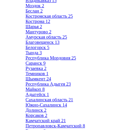
Владикавказ
15
Моздок
2
Беслан
2
Костромская область
25
Кострома
12
Шарья
2
Мантурово
2
Амурская область
25
Благовещенск
13
Белогорск
5
Тында
3
Республика Мордовия
25
Саранск
9
Рузаевка
2
Темников
1
Шымкент
24
Республика Адыгея
23
Майкоп
8
Адыгейск
1
Сахалинская область
21
Южно-Сахалинск
14
Долинск
2
Корсаков
2
Камчатский край
21
Петропавловск-Камчатский
8