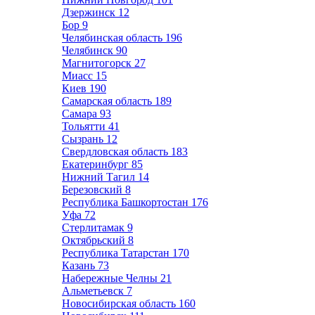
Дзержинск
12
Бор
9
Челябинская область
196
Челябинск
90
Магнитогорск
27
Миасс
15
Киев
190
Самарская область
189
Самара
93
Тольятти
41
Сызрань
12
Свердловская область
183
Екатеринбург
85
Нижний Тагил
14
Березовский
8
Республика Башкортостан
176
Уфа
72
Стерлитамак
9
Октябрьский
8
Республика Татарстан
170
Казань
73
Набережные Челны
21
Альметьевск
7
Новосибирская область
160