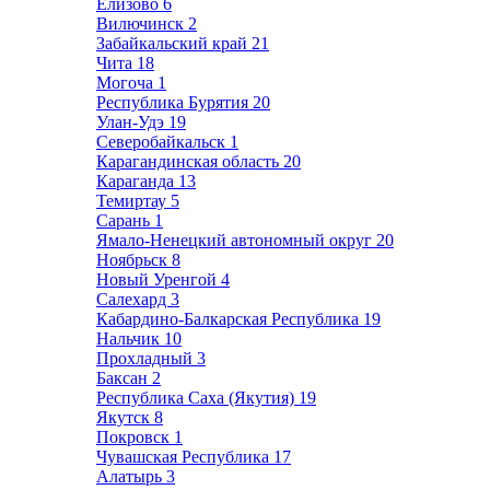
Елизово
6
Вилючинск
2
Забайкальский край
21
Чита
18
Могоча
1
Республика Бурятия
20
Улан-Удэ
19
Северобайкальск
1
Карагандинская область
20
Караганда
13
Темиртау
5
Сарань
1
Ямало-Ненецкий автономный округ
20
Ноябрьск
8
Новый Уренгой
4
Салехард
3
Кабардино-Балкарская Республика
19
Нальчик
10
Прохладный
3
Баксан
2
Республика Саха (Якутия)
19
Якутск
8
Покровск
1
Чувашская Республика
17
Алатырь
3