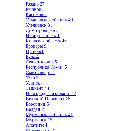
Рязань
27
Рыбное
3
Касимов
2
Ульяновская область
49
Ульяновск
31
Димитровград
3
Новоульяновск
1
Киевская область
46
Бровары
9
Ирпень
8
Буча
4
Севастополь
45
Республика Коми
45
Сыктывкар
14
Ухта
5
Усинск
4
Ташкент
44
Новгородская область
42
Великий Новгород
16
Боровичи
5
Валдай
2
Мурманская область
41
Мурманск
15
Апатиты
4
Мончегорск
2