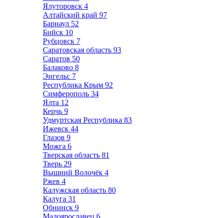
Ялуторовск
4
Алтайский край
97
Барнаул
52
Бийск
10
Рубцовск
7
Саратовская область
93
Саратов
50
Балаково
8
Энгельс
7
Республика Крым
92
Симферополь
34
Ялта
12
Керчь
9
Удмуртская Республика
83
Ижевск
44
Глазов
9
Можга
6
Тверская область
81
Тверь
29
Вышний Волочёк
4
Ржев
4
Калужская область
80
Калуга
31
Обнинск
9
Малоярославец
6