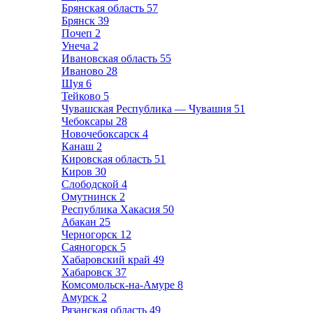
Брянская область
57
Брянск
39
Почеп
2
Унеча
2
Ивановская область
55
Иваново
28
Шуя
6
Тейково
5
Чувашская Республика — Чувашия
51
Чебоксары
28
Новочебоксарск
4
Канаш
2
Кировская область
51
Киров
30
Слободской
4
Омутнинск
2
Республика Хакасия
50
Абакан
25
Черногорск
12
Саяногорск
5
Хабаровский край
49
Хабаровск
37
Комсомольск-на-Амуре
8
Амурск
2
Рязанская область
49