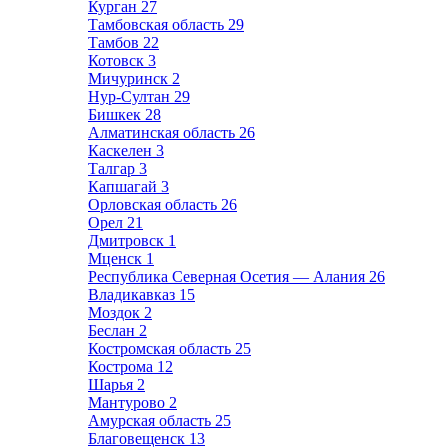
Курган
27
Тамбовская область
29
Тамбов
22
Котовск
3
Мичуринск
2
Нур-Султан
29
Бишкек
28
Алматинская область
26
Каскелен
3
Талгар
3
Капшагай
3
Орловская область
26
Орел
21
Дмитровск
1
Мценск
1
Республика Северная Осетия — Алания
26
Владикавказ
15
Моздок
2
Беслан
2
Костромская область
25
Кострома
12
Шарья
2
Мантурово
2
Амурская область
25
Благовещенск
13