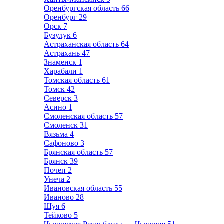
Оренбургская область
66
Оренбург
29
Орск
7
Бузулук
6
Астраханская область
64
Астрахань
47
Знаменск
1
Харабали
1
Томская область
61
Томск
42
Северск
3
Асино
1
Смоленская область
57
Смоленск
31
Вязьма
4
Сафоново
3
Брянская область
57
Брянск
39
Почеп
2
Унеча
2
Ивановская область
55
Иваново
28
Шуя
6
Тейково
5