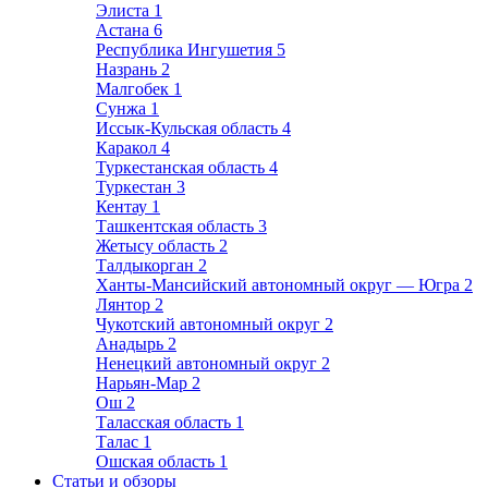
Элиста
1
Астана
6
Республика Ингушетия
5
Назрань
2
Малгобек
1
Сунжа
1
Иссык-Кульская область
4
Каракол
4
Туркестанская область
4
Туркестан
3
Кентау
1
Ташкентская область
3
Жетысу область
2
Талдыкорган
2
Ханты-Мансийский автономный округ — Югра
2
Лянтор
2
Чукотский автономный округ
2
Анадырь
2
Ненецкий автономный округ
2
Нарьян-Мар
2
Ош
2
Таласская область
1
Талас
1
Ошская область
1
Статьи и обзоры