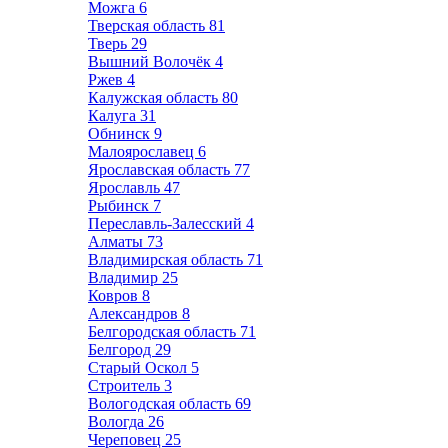
Можга
6
Тверская область
81
Тверь
29
Вышний Волочёк
4
Ржев
4
Калужская область
80
Калуга
31
Обнинск
9
Малоярославец
6
Ярославская область
77
Ярославль
47
Рыбинск
7
Переславль-Залесский
4
Алматы
73
Владимирская область
71
Владимир
25
Ковров
8
Александров
8
Белгородская область
71
Белгород
29
Старый Оскол
5
Строитель
3
Вологодская область
69
Вологда
26
Череповец
25