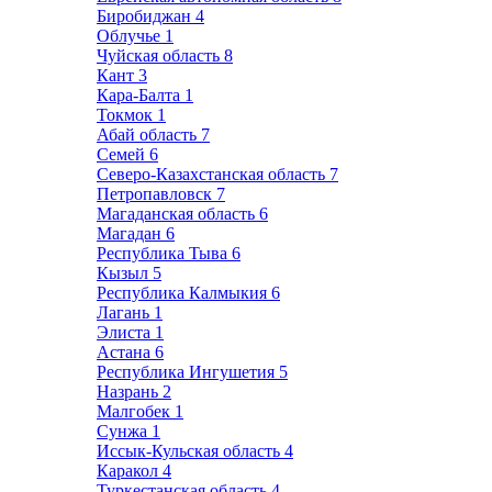
Биробиджан
4
Облучье
1
Чуйская область
8
Кант
3
Кара-Балта
1
Токмок
1
Абай область
7
Семей
6
Северо-Казахстанская область
7
Петропавловск
7
Магаданская область
6
Магадан
6
Республика Тыва
6
Кызыл
5
Республика Калмыкия
6
Лагань
1
Элиста
1
Астана
6
Республика Ингушетия
5
Назрань
2
Малгобек
1
Сунжа
1
Иссык-Кульская область
4
Каракол
4
Туркестанская область
4