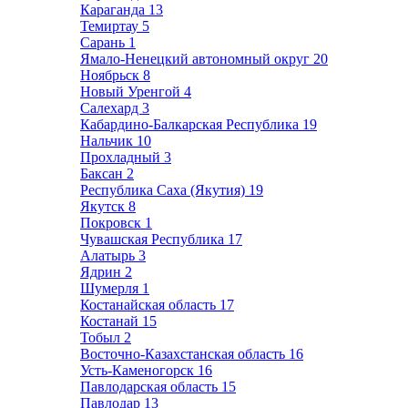
Караганда
13
Темиртау
5
Сарань
1
Ямало-Ненецкий автономный округ
20
Ноябрьск
8
Новый Уренгой
4
Салехард
3
Кабардино-Балкарская Республика
19
Нальчик
10
Прохладный
3
Баксан
2
Республика Саха (Якутия)
19
Якутск
8
Покровск
1
Чувашская Республика
17
Алатырь
3
Ядрин
2
Шумерля
1
Костанайская область
17
Костанай
15
Тобыл
2
Восточно-Казахстанская область
16
Усть-Каменогорск
16
Павлодарская область
15
Павлодар
13