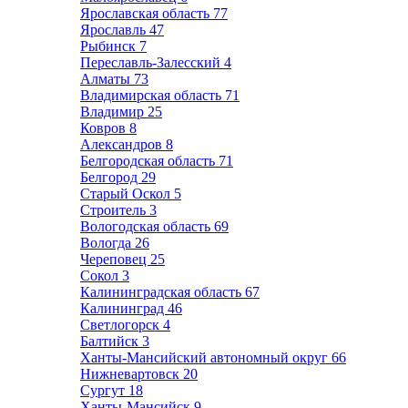
Ярославская область
77
Ярославль
47
Рыбинск
7
Переславль-Залесский
4
Алматы
73
Владимирская область
71
Владимир
25
Ковров
8
Александров
8
Белгородская область
71
Белгород
29
Старый Оскол
5
Строитель
3
Вологодская область
69
Вологда
26
Череповец
25
Сокол
3
Калининградская область
67
Калининград
46
Светлогорск
4
Балтийск
3
Ханты-Мансийский автономный округ
66
Нижневартовск
20
Сургут
18
Ханты-Мансийск
9