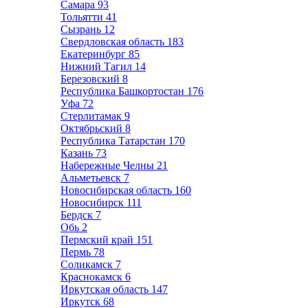
Самара
93
Тольятти
41
Сызрань
12
Свердловская область
183
Екатеринбург
85
Нижний Тагил
14
Березовский
8
Республика Башкортостан
176
Уфа
72
Стерлитамак
9
Октябрьский
8
Республика Татарстан
170
Казань
73
Набережные Челны
21
Альметьевск
7
Новосибирская область
160
Новосибирск
111
Бердск
7
Обь
2
Пермский край
151
Пермь
78
Соликамск
7
Краснокамск
6
Иркутская область
147
Иркутск
68