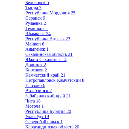
Белогорск
5
Тында
3
Республика Мордовия
25
Саранск
9
Рузаевка
2
Темников
1
Шымкент
24
Республика Адыгея
23
Майкоп
8
Адыгейск
1
Сахалинская область
21
Южно-Сахалинск
14
Долинск
2
Корсаков
2
Камчатский край
21
Петропавловск-Камчатский
8
Елизово
6
Вилючинск
2
Забайкальский край
21
Чита
18
Могоча
1
Республика Бурятия
20
Улан-Удэ
19
Северобайкальск
1
Карагандинская область
20