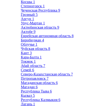
Косшы
1
Степногорск
1
Чеченская Республика
9
Грозный
5
Аргун
1
Урус-Мартан
1
Актюбинская область
9
Актобе
9
Еврейская автономная область
8
Биробиджан
4
Облучье
1
Чуйская область
8
Кант
3
Кара-Балта
1
Токмок
1
Абай область
7
Семей
6
Северо-Казахстанская область
7
Петропавловск
7
Магаданская область
6
Магадан
6
Республика Тыва
6
Кызыл
5
Республика Калмыкия
6
Лагань
1