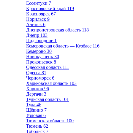
Ессентуки
7
Красноярский край
119
Красноярск
67
Норильск
9
Ачинск
6
Днепропетровская область
118
Днепр
103
Подгородное
1
Кемеровская область — Кузбасс
116
Кемерово
30
Новокузнецк
30
Прокопьевск
8
Одесская область
111
Одесса
81
Черноморск
6
Харьковская область
103
Харьков
96
Дергачи
3
Тульская область
101
Тула
46
Щёкино
7
Узловая
6
Тюменская область
100
Тюмень
62
Тобольск
7