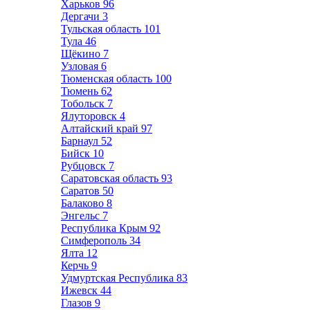
Харьков
96
Дергачи
3
Тульская область
101
Тула
46
Щёкино
7
Узловая
6
Тюменская область
100
Тюмень
62
Тобольск
7
Ялуторовск
4
Алтайский край
97
Барнаул
52
Бийск
10
Рубцовск
7
Саратовская область
93
Саратов
50
Балаково
8
Энгельс
7
Республика Крым
92
Симферополь
34
Ялта
12
Керчь
9
Удмуртская Республика
83
Ижевск
44
Глазов
9