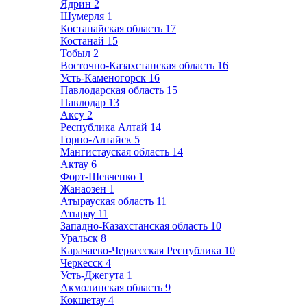
Ядрин
2
Шумерля
1
Костанайская область
17
Костанай
15
Тобыл
2
Восточно-Казахстанская область
16
Усть-Каменогорск
16
Павлодарская область
15
Павлодар
13
Аксу
2
Республика Алтай
14
Горно-Алтайск
5
Мангистауская область
14
Актау
6
Форт-Шевченко
1
Жанаозен
1
Атырауская область
11
Атырау
11
Западно-Казахстанская область
10
Уральск
8
Карачаево-Черкесская Республика
10
Черкесск
4
Усть-Джегута
1
Акмолинская область
9
Кокшетау
4