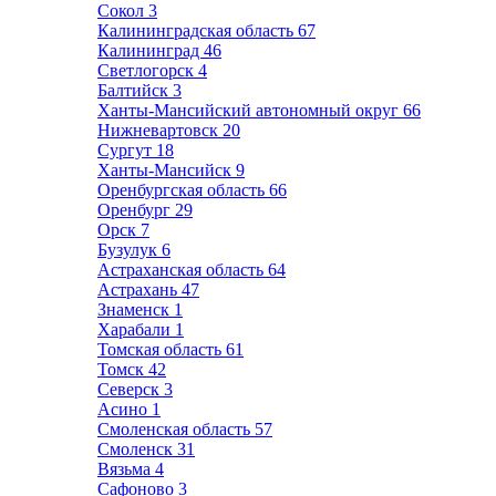
Сокол
3
Калининградская область
67
Калининград
46
Светлогорск
4
Балтийск
3
Ханты-Мансийский автономный округ
66
Нижневартовск
20
Сургут
18
Ханты-Мансийск
9
Оренбургская область
66
Оренбург
29
Орск
7
Бузулук
6
Астраханская область
64
Астрахань
47
Знаменск
1
Харабали
1
Томская область
61
Томск
42
Северск
3
Асино
1
Смоленская область
57
Смоленск
31
Вязьма
4
Сафоново
3