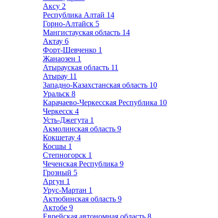
Аксу
2
Республика Алтай
14
Горно-Алтайск
5
Мангистауская область
14
Актау
6
Форт-Шевченко
1
Жанаозен
1
Атырауская область
11
Атырау
11
Западно-Казахстанская область
10
Уральск
8
Карачаево-Черкесская Республика
10
Черкесск
4
Усть-Джегута
1
Акмолинская область
9
Кокшетау
4
Косшы
1
Степногорск
1
Чеченская Республика
9
Грозный
5
Аргун
1
Урус-Мартан
1
Актюбинская область
9
Актобе
9
Еврейская автономная область
8