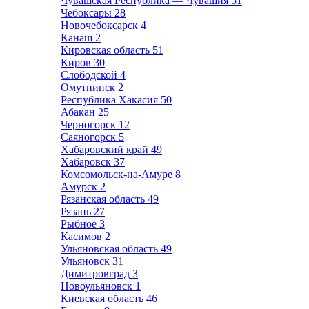
Чувашская Республика — Чувашия
51
Чебоксары
28
Новочебоксарск
4
Канаш
2
Кировская область
51
Киров
30
Слободской
4
Омутнинск
2
Республика Хакасия
50
Абакан
25
Черногорск
12
Саяногорск
5
Хабаровский край
49
Хабаровск
37
Комсомольск-на-Амуре
8
Амурск
2
Рязанская область
49
Рязань
27
Рыбное
3
Касимов
2
Ульяновская область
49
Ульяновск
31
Димитровград
3
Новоульяновск
1
Киевская область
46