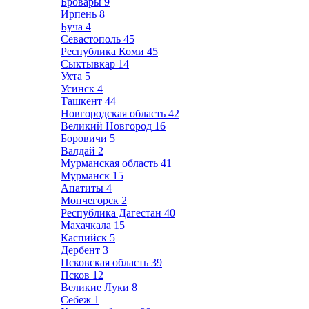
Бровары
9
Ирпень
8
Буча
4
Севастополь
45
Республика Коми
45
Сыктывкар
14
Ухта
5
Усинск
4
Ташкент
44
Новгородская область
42
Великий Новгород
16
Боровичи
5
Валдай
2
Мурманская область
41
Мурманск
15
Апатиты
4
Мончегорск
2
Республика Дагестан
40
Махачкала
15
Каспийск
5
Дербент
3
Псковская область
39
Псков
12
Великие Луки
8
Себеж
1