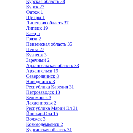
Курская область
38
Курск
27
Фатеж
1
Щигры
1
Липецкая область
37
Липецк
19
Елец
5
Грязи
2
Пензенская область
35
Пенза
27
Кузнецк
3
Заречный
2
Архангельская область
33
Архангельск
19
Северодвинск
8
Новодвинск
3
Республика Карелия
31
Петрозаводск
13
Беломорск
3
Лахденпохья
2
Республика Марий Эл
31
Йошкар-Ола
15
Волжск
3
Козьмодемьянск
2
Курганская область
31