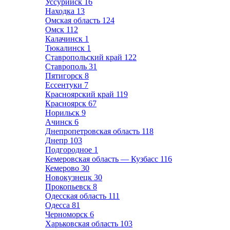
Уссурийск
16
Находка
13
Омская область
124
Омск
112
Калачинск
1
Тюкалинск
1
Ставропольский край
122
Ставрополь
31
Пятигорск
8
Ессентуки
7
Красноярский край
119
Красноярск
67
Норильск
9
Ачинск
6
Днепропетровская область
118
Днепр
103
Подгородное
1
Кемеровская область — Кузбасс
116
Кемерово
30
Новокузнецк
30
Прокопьевск
8
Одесская область
111
Одесса
81
Черноморск
6
Харьковская область
103