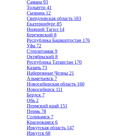
Самара
93
Тольятти
41
Сызрань
12
Свердловская область
183
Екатеринбург
85
Нижний Тагил
14
Березовский
8
Республика Башкортостан
176
Уфа
72
Стерлитамак
9
Октябрьский
8
Республика Татарстан
170
Казань
73
Набережные Челны
21
Альметьевск
7
Новосибирская область
160
Новосибирск
111
Бердск
7
Обь
2
Пермский край
151
Пермь
78
Соликамск
7
Краснокамск
6
Иркутская область
147
Иркутск
68