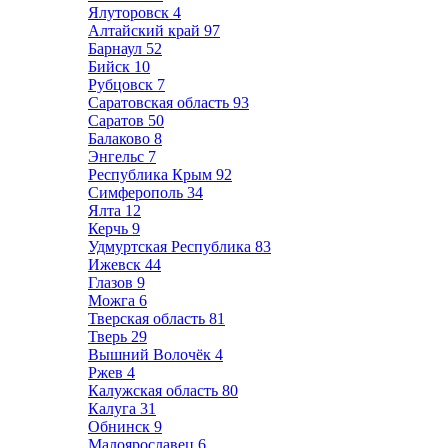
Ялуторовск
4
Алтайский край
97
Барнаул
52
Бийск
10
Рубцовск
7
Саратовская область
93
Саратов
50
Балаково
8
Энгельс
7
Республика Крым
92
Симферополь
34
Ялта
12
Керчь
9
Удмуртская Республика
83
Ижевск
44
Глазов
9
Можга
6
Тверская область
81
Тверь
29
Вышний Волочёк
4
Ржев
4
Калужская область
80
Калуга
31
Обнинск
9
Малоярославец
6