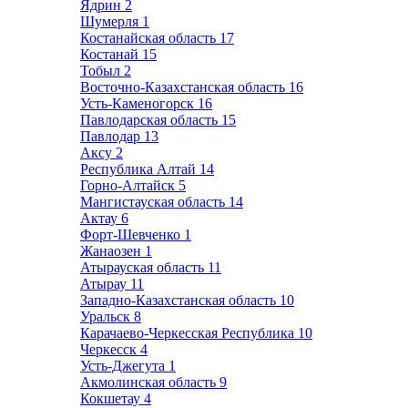
Ядрин
2
Шумерля
1
Костанайская область
17
Костанай
15
Тобыл
2
Восточно-Казахстанская область
16
Усть-Каменогорск
16
Павлодарская область
15
Павлодар
13
Аксу
2
Республика Алтай
14
Горно-Алтайск
5
Мангистауская область
14
Актау
6
Форт-Шевченко
1
Жанаозен
1
Атырауская область
11
Атырау
11
Западно-Казахстанская область
10
Уральск
8
Карачаево-Черкесская Республика
10
Черкесск
4
Усть-Джегута
1
Акмолинская область
9
Кокшетау
4