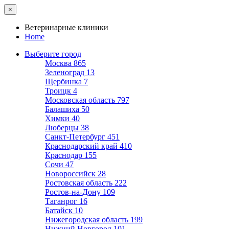
×
Ветеринарные клиники
Home
Выберите город
Москва
865
Зеленоград
13
Щербинка
7
Троицк
4
Московская область
797
Балашиха
50
Химки
40
Люберцы
38
Санкт-Петербург
451
Краснодарский край
410
Краснодар
155
Сочи
47
Новороссийск
28
Ростовская область
222
Ростов-на-Дону
109
Таганрог
16
Батайск
10
Нижегородская область
199
Нижний Новгород
101