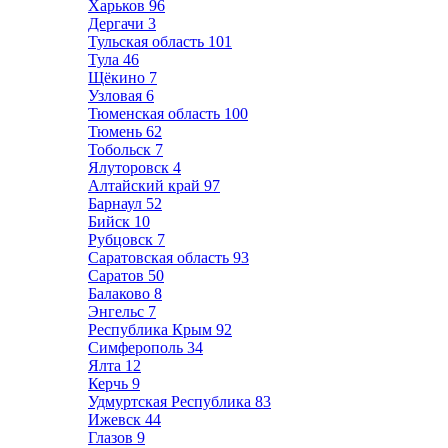
Харьков
96
Дергачи
3
Тульская область
101
Тула
46
Щёкино
7
Узловая
6
Тюменская область
100
Тюмень
62
Тобольск
7
Ялуторовск
4
Алтайский край
97
Барнаул
52
Бийск
10
Рубцовск
7
Саратовская область
93
Саратов
50
Балаково
8
Энгельс
7
Республика Крым
92
Симферополь
34
Ялта
12
Керчь
9
Удмуртская Республика
83
Ижевск
44
Глазов
9