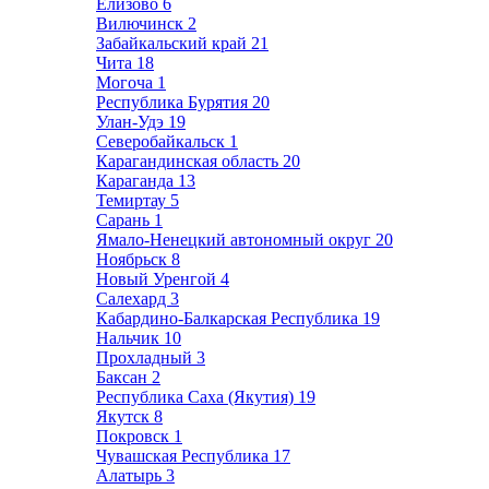
Елизово
6
Вилючинск
2
Забайкальский край
21
Чита
18
Могоча
1
Республика Бурятия
20
Улан-Удэ
19
Северобайкальск
1
Карагандинская область
20
Караганда
13
Темиртау
5
Сарань
1
Ямало-Ненецкий автономный округ
20
Ноябрьск
8
Новый Уренгой
4
Салехард
3
Кабардино-Балкарская Республика
19
Нальчик
10
Прохладный
3
Баксан
2
Республика Саха (Якутия)
19
Якутск
8
Покровск
1
Чувашская Республика
17
Алатырь
3