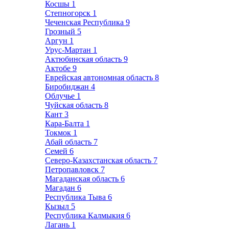
Косшы
1
Степногорск
1
Чеченская Республика
9
Грозный
5
Аргун
1
Урус-Мартан
1
Актюбинская область
9
Актобе
9
Еврейская автономная область
8
Биробиджан
4
Облучье
1
Чуйская область
8
Кант
3
Кара-Балта
1
Токмок
1
Абай область
7
Семей
6
Северо-Казахстанская область
7
Петропавловск
7
Магаданская область
6
Магадан
6
Республика Тыва
6
Кызыл
5
Республика Калмыкия
6
Лагань
1