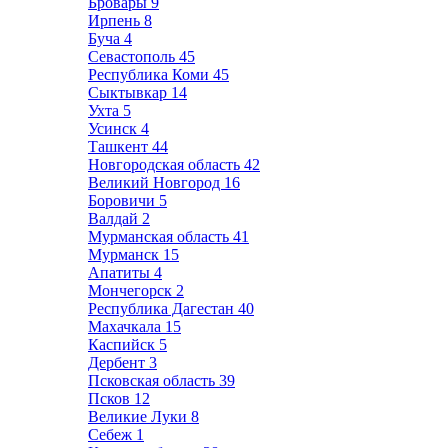
Бровары
9
Ирпень
8
Буча
4
Севастополь
45
Республика Коми
45
Сыктывкар
14
Ухта
5
Усинск
4
Ташкент
44
Новгородская область
42
Великий Новгород
16
Боровичи
5
Валдай
2
Мурманская область
41
Мурманск
15
Апатиты
4
Мончегорск
2
Республика Дагестан
40
Махачкала
15
Каспийск
5
Дербент
3
Псковская область
39
Псков
12
Великие Луки
8
Себеж
1