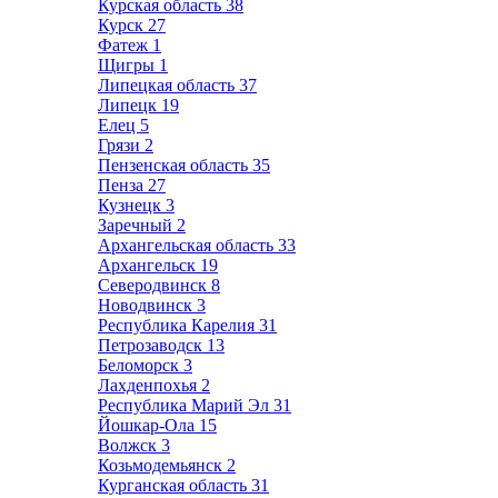
Курская область
38
Курск
27
Фатеж
1
Щигры
1
Липецкая область
37
Липецк
19
Елец
5
Грязи
2
Пензенская область
35
Пенза
27
Кузнецк
3
Заречный
2
Архангельская область
33
Архангельск
19
Северодвинск
8
Новодвинск
3
Республика Карелия
31
Петрозаводск
13
Беломорск
3
Лахденпохья
2
Республика Марий Эл
31
Йошкар-Ола
15
Волжск
3
Козьмодемьянск
2
Курганская область
31