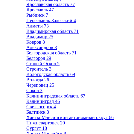
Ярославская область
77
Ярославль
47
Рыбинск
7
Переславль-Залесский
4
Алматы
73
Владимирская область
71
Владимир
25
Ковров
8
Александров
8
Белгородская область
71
Белгород
29
Старый Оскол
5
Строитель
3
Вологодская область
69
Вологда
26
Череповец
25
Сокол
3
Калининградская область
67
Калининград
46
Светлогорск
4
Балтийск
3
Ханты-Мансийский автономный округ
66
Нижневартовск
20
Сургут
18
Ханты-Мансийск
9