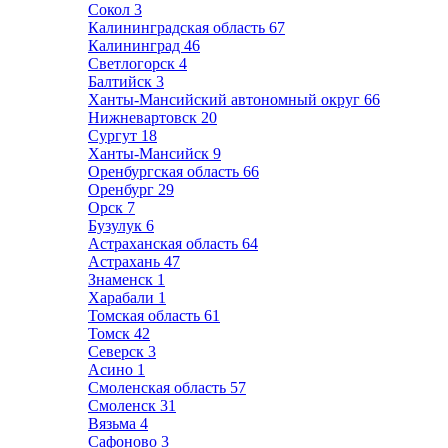
Сокол
3
Калининградская область
67
Калининград
46
Светлогорск
4
Балтийск
3
Ханты-Мансийский автономный округ
66
Нижневартовск
20
Сургут
18
Ханты-Мансийск
9
Оренбургская область
66
Оренбург
29
Орск
7
Бузулук
6
Астраханская область
64
Астрахань
47
Знаменск
1
Харабали
1
Томская область
61
Томск
42
Северск
3
Асино
1
Смоленская область
57
Смоленск
31
Вязьма
4
Сафоново
3