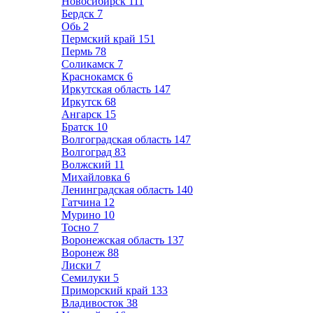
Новосибирск
111
Бердск
7
Обь
2
Пермский край
151
Пермь
78
Соликамск
7
Краснокамск
6
Иркутская область
147
Иркутск
68
Ангарск
15
Братск
10
Волгоградская область
147
Волгоград
83
Волжский
11
Михайловка
6
Ленинградская область
140
Гатчина
12
Мурино
10
Тосно
7
Воронежская область
137
Воронеж
88
Лиски
7
Семилуки
5
Приморский край
133
Владивосток
38