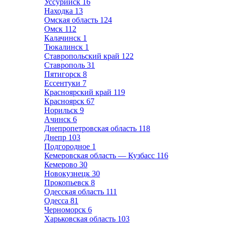
Уссурийск
16
Находка
13
Омская область
124
Омск
112
Калачинск
1
Тюкалинск
1
Ставропольский край
122
Ставрополь
31
Пятигорск
8
Ессентуки
7
Красноярский край
119
Красноярск
67
Норильск
9
Ачинск
6
Днепропетровская область
118
Днепр
103
Подгородное
1
Кемеровская область — Кузбасс
116
Кемерово
30
Новокузнецк
30
Прокопьевск
8
Одесская область
111
Одесса
81
Черноморск
6
Харьковская область
103