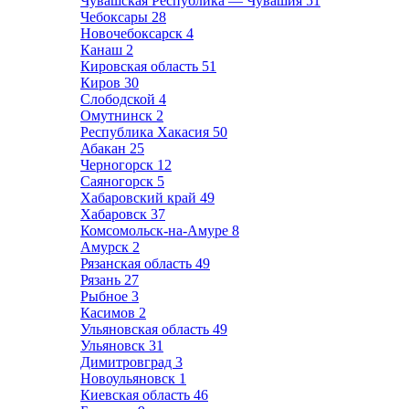
Чувашская Республика — Чувашия
51
Чебоксары
28
Новочебоксарск
4
Канаш
2
Кировская область
51
Киров
30
Слободской
4
Омутнинск
2
Республика Хакасия
50
Абакан
25
Черногорск
12
Саяногорск
5
Хабаровский край
49
Хабаровск
37
Комсомольск-на-Амуре
8
Амурск
2
Рязанская область
49
Рязань
27
Рыбное
3
Касимов
2
Ульяновская область
49
Ульяновск
31
Димитровград
3
Новоульяновск
1
Киевская область
46