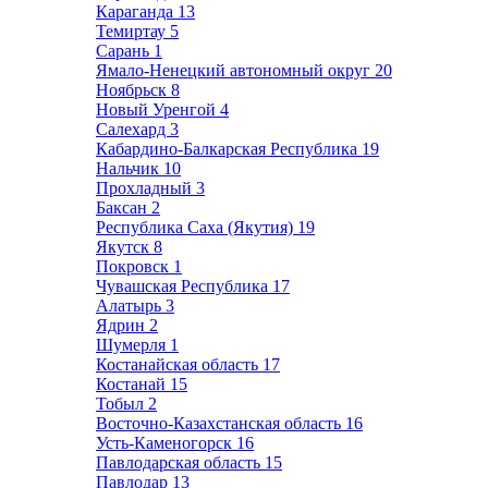
Караганда
13
Темиртау
5
Сарань
1
Ямало-Ненецкий автономный округ
20
Ноябрьск
8
Новый Уренгой
4
Салехард
3
Кабардино-Балкарская Республика
19
Нальчик
10
Прохладный
3
Баксан
2
Республика Саха (Якутия)
19
Якутск
8
Покровск
1
Чувашская Республика
17
Алатырь
3
Ядрин
2
Шумерля
1
Костанайская область
17
Костанай
15
Тобыл
2
Восточно-Казахстанская область
16
Усть-Каменогорск
16
Павлодарская область
15
Павлодар
13