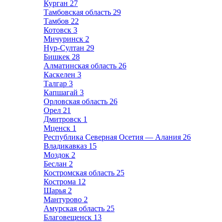
Курган
27
Тамбовская область
29
Тамбов
22
Котовск
3
Мичуринск
2
Нур-Султан
29
Бишкек
28
Алматинская область
26
Каскелен
3
Талгар
3
Капшагай
3
Орловская область
26
Орел
21
Дмитровск
1
Мценск
1
Республика Северная Осетия — Алания
26
Владикавказ
15
Моздок
2
Беслан
2
Костромская область
25
Кострома
12
Шарья
2
Мантурово
2
Амурская область
25
Благовещенск
13