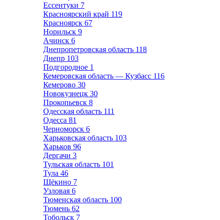
Ессентуки
7
Красноярский край
119
Красноярск
67
Норильск
9
Ачинск
6
Днепропетровская область
118
Днепр
103
Подгородное
1
Кемеровская область — Кузбасс
116
Кемерово
30
Новокузнецк
30
Прокопьевск
8
Одесская область
111
Одесса
81
Черноморск
6
Харьковская область
103
Харьков
96
Дергачи
3
Тульская область
101
Тула
46
Щёкино
7
Узловая
6
Тюменская область
100
Тюмень
62
Тобольск
7