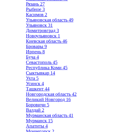
Рязань
27
Рыбное
3
Касимов
2
Ульяновская область
49
Ульяновск
31
Димитровград
3
Новоульяновск
1
Киевская область
46
Бровары
9
Ирпень
8
Буча
4
Севастополь
45
Республика Коми
45
Сыктывкар
14
Ухта
5
Усинск
4
Ташкент
44
Новгородская область
42
Великий Новгород
16
Боровичи
5
Валдай
2
Мурманская область
41
Мурманск
15
Апатиты
4
Мончегорск
2