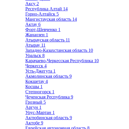
Аксу
2
Республика Алтай
14
Горно-Алтайск
5
Мангистауская область
14
Актау
6
Форт-Шевченко
1
Жанаозен
1
Атырауская область
11
Атырау
11
Западно-Казахстанская область
10
Уральск
8
Карачаево-Черкесская Республика
10
Черкесск
4
Усть-Джегута
1
Акмолинская область
9
Кокшетау
4
Косшы
1
Степногорск
1
Чеченская Республика
9
Грозный
5
Аргун
1
Урус-Мартан
1
Актюбинская область
9
Актобе
9
Еврейская автономная область
8