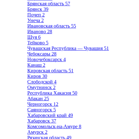
Брянская область
57
Брянск
39
Почеп
2
Унеча
2
Ивановская область
55
Иваново
28
Шуя
6
Тейково
5
Чувашская Республика — Чувашия
51
Чебоксары
28
Новочебоксарск
4
Канаш
2
Кировская область
51
Киров
30
Слободской
4
Омутнинск
2
Республика Хакасия
50
Абакан
25
Черногорск
12
Саяногорск
5
Хабаровский край
49
Хабаровск
37
Комсомольск-на-Амуре
8
Амурск
2
Рязанская область
49