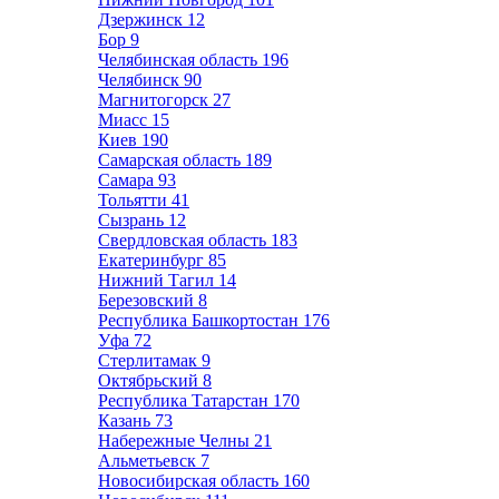
Дзержинск
12
Бор
9
Челябинская область
196
Челябинск
90
Магнитогорск
27
Миасс
15
Киев
190
Самарская область
189
Самара
93
Тольятти
41
Сызрань
12
Свердловская область
183
Екатеринбург
85
Нижний Тагил
14
Березовский
8
Республика Башкортостан
176
Уфа
72
Стерлитамак
9
Октябрьский
8
Республика Татарстан
170
Казань
73
Набережные Челны
21
Альметьевск
7
Новосибирская область
160