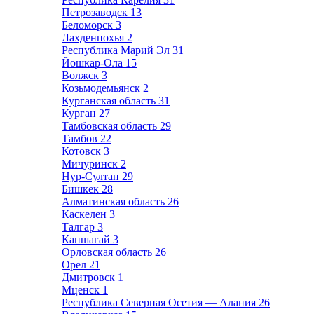
Петрозаводск
13
Беломорск
3
Лахденпохья
2
Республика Марий Эл
31
Йошкар-Ола
15
Волжск
3
Козьмодемьянск
2
Курганская область
31
Курган
27
Тамбовская область
29
Тамбов
22
Котовск
3
Мичуринск
2
Нур-Султан
29
Бишкек
28
Алматинская область
26
Каскелен
3
Талгар
3
Капшагай
3
Орловская область
26
Орел
21
Дмитровск
1
Мценск
1
Республика Северная Осетия — Алания
26