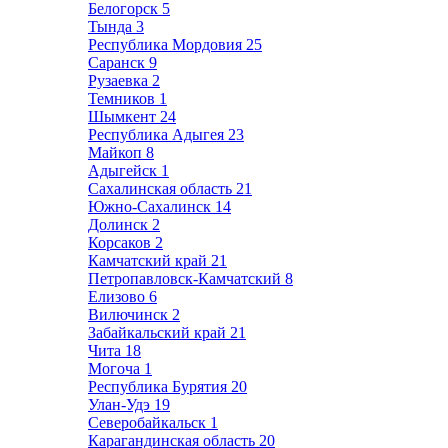
Белогорск
5
Тында
3
Республика Мордовия
25
Саранск
9
Рузаевка
2
Темников
1
Шымкент
24
Республика Адыгея
23
Майкоп
8
Адыгейск
1
Сахалинская область
21
Южно-Сахалинск
14
Долинск
2
Корсаков
2
Камчатский край
21
Петропавловск-Камчатский
8
Елизово
6
Вилючинск
2
Забайкальский край
21
Чита
18
Могоча
1
Республика Бурятия
20
Улан-Удэ
19
Северобайкальск
1
Карагандинская область
20