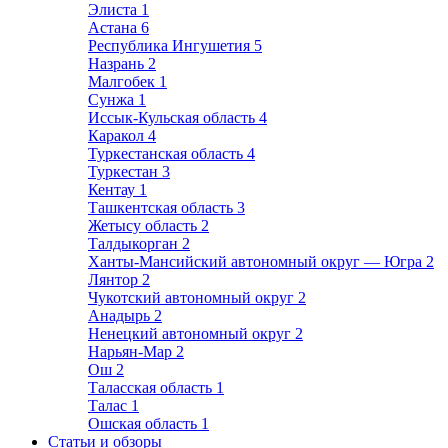
Элиста
1
Астана
6
Республика Ингушетия
5
Назрань
2
Малгобек
1
Сунжа
1
Иссык-Кульская область
4
Каракол
4
Туркестанская область
4
Туркестан
3
Кентау
1
Ташкентская область
3
Жетысу область
2
Талдыкорган
2
Ханты-Мансийский автономный округ — Югра
2
Лянтор
2
Чукотский автономный округ
2
Анадырь
2
Ненецкий автономный округ
2
Нарьян-Мар
2
Ош
2
Таласская область
1
Талас
1
Ошская область
1
Статьи и обзоры