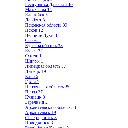
Республика Дагестан
40
Махачкала
15
Каспийск
5
Дербент
3
Псковская область
39
Псков
12
Великие Луки
8
Себеж
1
Курская область
38
Курск
27
Фатеж
1
Щигры
1
Липецкая область
37
Липецк
19
Елец
5
Грязи
2
Пензенская область
35
Пенза
27
Кузнецк
3
Заречный
2
Архангельская область
33
Архангельск
19
Северодвинск
8
Новодвинск
3
Республика Карелия
31