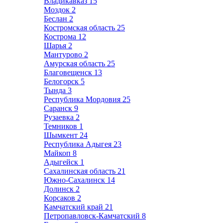
Владикавказ
15
Моздок
2
Беслан
2
Костромская область
25
Кострома
12
Шарья
2
Мантурово
2
Амурская область
25
Благовещенск
13
Белогорск
5
Тында
3
Республика Мордовия
25
Саранск
9
Рузаевка
2
Темников
1
Шымкент
24
Республика Адыгея
23
Майкоп
8
Адыгейск
1
Сахалинская область
21
Южно-Сахалинск
14
Долинск
2
Корсаков
2
Камчатский край
21
Петропавловск-Камчатский
8