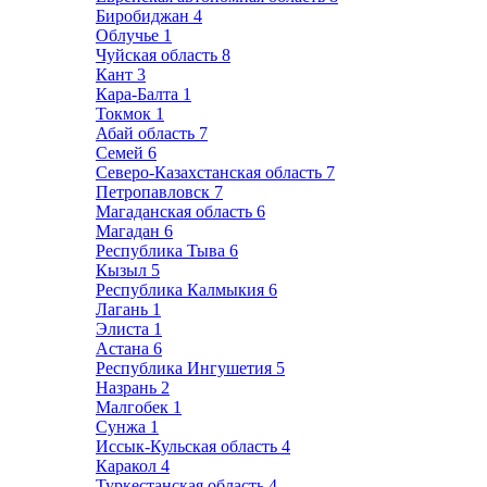
Биробиджан
4
Облучье
1
Чуйская область
8
Кант
3
Кара-Балта
1
Токмок
1
Абай область
7
Семей
6
Северо-Казахстанская область
7
Петропавловск
7
Магаданская область
6
Магадан
6
Республика Тыва
6
Кызыл
5
Республика Калмыкия
6
Лагань
1
Элиста
1
Астана
6
Республика Ингушетия
5
Назрань
2
Малгобек
1
Сунжа
1
Иссык-Кульская область
4
Каракол
4
Туркестанская область
4