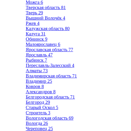
Можга
6
Тверская область
81
Тверь
29
Вышний Волочёк
4
Ржев
4
Калужская область
80
Калуга
31
Обнинск
9
Малоярославец
6
Ярославская область
77
Ярославль
47
Рыбинск
7
Переславль-Залесский
4
Алматы
73
Владимирская область
71
Владимир
25
Ковров
8
Александров
8
Белгородская область
71
Белгород
29
Старый Оскол
5
Строитель
3
Вологодская область
69
Вологда
26
Череповец
25