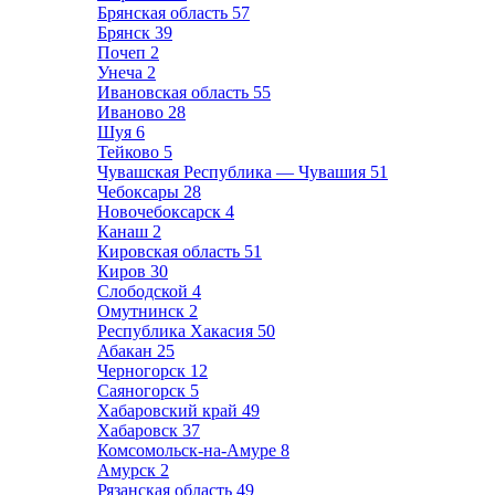
Брянская область
57
Брянск
39
Почеп
2
Унеча
2
Ивановская область
55
Иваново
28
Шуя
6
Тейково
5
Чувашская Республика — Чувашия
51
Чебоксары
28
Новочебоксарск
4
Канаш
2
Кировская область
51
Киров
30
Слободской
4
Омутнинск
2
Республика Хакасия
50
Абакан
25
Черногорск
12
Саяногорск
5
Хабаровский край
49
Хабаровск
37
Комсомольск-на-Амуре
8
Амурск
2
Рязанская область
49