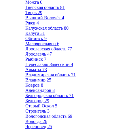
Можга
6
Тверская область
81
Тверь
29
Вышний Волочёк
4
Ржев
4
Калужская область
80
Калуга
31
Обнинск
9
Малоярославец
6
Ярославская область
77
Ярославль
47
Рыбинск
7
Переславль-Залесский
4
Алматы
73
Владимирская область
71
Владимир
25
Ковров
8
Александров
8
Белгородская область
71
Белгород
29
Старый Оскол
5
Строитель
3
Вологодская область
69
Вологда
26
Череповец
25