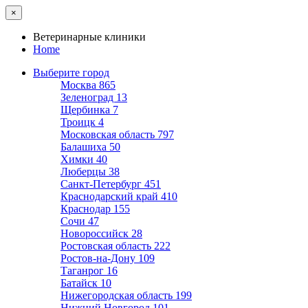
×
Ветеринарные клиники
Home
Выберите город
Москва
865
Зеленоград
13
Щербинка
7
Троицк
4
Московская область
797
Балашиха
50
Химки
40
Люберцы
38
Санкт-Петербург
451
Краснодарский край
410
Краснодар
155
Сочи
47
Новороссийск
28
Ростовская область
222
Ростов-на-Дону
109
Таганрог
16
Батайск
10
Нижегородская область
199
Нижний Новгород
101