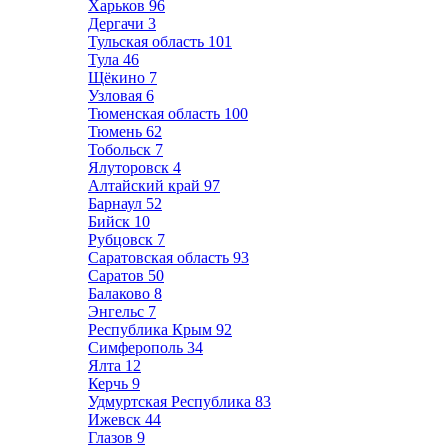
Харьков
96
Дергачи
3
Тульская область
101
Тула
46
Щёкино
7
Узловая
6
Тюменская область
100
Тюмень
62
Тобольск
7
Ялуторовск
4
Алтайский край
97
Барнаул
52
Бийск
10
Рубцовск
7
Саратовская область
93
Саратов
50
Балаково
8
Энгельс
7
Республика Крым
92
Симферополь
34
Ялта
12
Керчь
9
Удмуртская Республика
83
Ижевск
44
Глазов
9