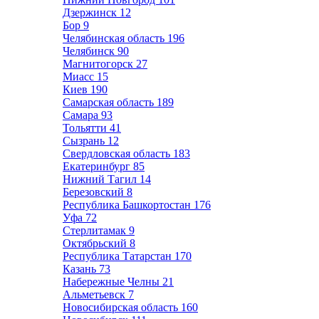
Дзержинск
12
Бор
9
Челябинская область
196
Челябинск
90
Магнитогорск
27
Миасс
15
Киев
190
Самарская область
189
Самара
93
Тольятти
41
Сызрань
12
Свердловская область
183
Екатеринбург
85
Нижний Тагил
14
Березовский
8
Республика Башкортостан
176
Уфа
72
Стерлитамак
9
Октябрьский
8
Республика Татарстан
170
Казань
73
Набережные Челны
21
Альметьевск
7
Новосибирская область
160