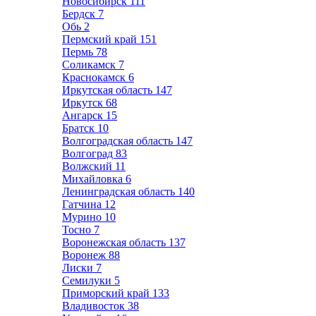
Новосибирск
111
Бердск
7
Обь
2
Пермский край
151
Пермь
78
Соликамск
7
Краснокамск
6
Иркутская область
147
Иркутск
68
Ангарск
15
Братск
10
Волгоградская область
147
Волгоград
83
Волжский
11
Михайловка
6
Ленинградская область
140
Гатчина
12
Мурино
10
Тосно
7
Воронежская область
137
Воронеж
88
Лиски
7
Семилуки
5
Приморский край
133
Владивосток
38