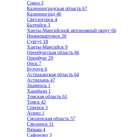
Сокол
3
Калининградская область
67
Калининград
46
Светлогорск
4
Балтийск
3
Ханты-Мансийский автономный округ
66
Нижневартовск
20
Сургут
18
Ханты-Мансийск
9
Оренбургская область
66
Оренбург
29
Орск
7
Бузулук
6
Астраханская область
64
Астрахань
47
Знаменск
1
Харабали
1
Томская область
61
Томск
42
Северск
3
Асино
1
Смоленская область
57
Смоленск
31
Вязьма
4
Сафоново
3