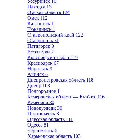
Уссурийск
16
Находка
13
Омская область
124
Омск
112
Калачинск
1
Тюкалинск
1
Ставропольский край
122
Ставрополь
31
Пятигорск
8
Ессентуки
7
Красноярский край
119
Красноярск
67
Норильск
9
Ачинск
6
Днепропетровская область
118
Днепр
103
Подгородное
1
Кемеровская область — Кузбасс
116
Кемерово
30
Новокузнецк
30
Прокопьевск
8
Одесская область
111
Одесса
81
Черноморск
6
Харьковская область
103