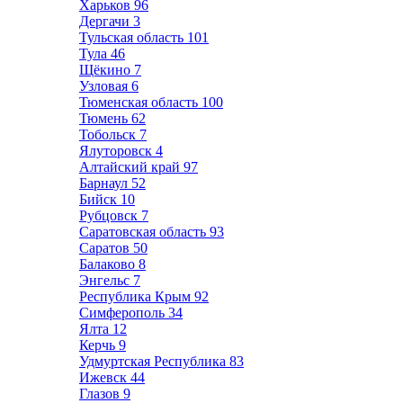
Харьков
96
Дергачи
3
Тульская область
101
Тула
46
Щёкино
7
Узловая
6
Тюменская область
100
Тюмень
62
Тобольск
7
Ялуторовск
4
Алтайский край
97
Барнаул
52
Бийск
10
Рубцовск
7
Саратовская область
93
Саратов
50
Балаково
8
Энгельс
7
Республика Крым
92
Симферополь
34
Ялта
12
Керчь
9
Удмуртская Республика
83
Ижевск
44
Глазов
9