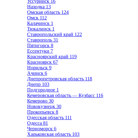
Уссурийск
16
Находка
13
Омская область
124
Омск
112
Калачинск
1
Тюкалинск
1
Ставропольский край
122
Ставрополь
31
Пятигорск
8
Ессентуки
7
Красноярский край
119
Красноярск
67
Норильск
9
Ачинск
6
Днепропетровская область
118
Днепр
103
Подгородное
1
Кемеровская область — Кузбасс
116
Кемерово
30
Новокузнецк
30
Прокопьевск
8
Одесская область
111
Одесса
81
Черноморск
6
Харьковская область
103