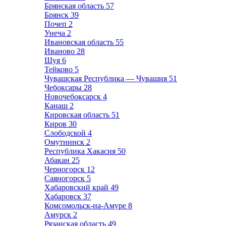
Брянская область
57
Брянск
39
Почеп
2
Унеча
2
Ивановская область
55
Иваново
28
Шуя
6
Тейково
5
Чувашская Республика — Чувашия
51
Чебоксары
28
Новочебоксарск
4
Канаш
2
Кировская область
51
Киров
30
Слободской
4
Омутнинск
2
Республика Хакасия
50
Абакан
25
Черногорск
12
Саяногорск
5
Хабаровский край
49
Хабаровск
37
Комсомольск-на-Амуре
8
Амурск
2
Рязанская область
49