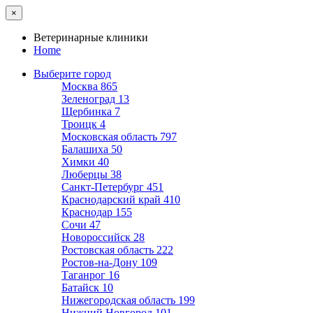
×
Ветеринарные клиники
Home
Выберите город
Москва
865
Зеленоград
13
Щербинка
7
Троицк
4
Московская область
797
Балашиха
50
Химки
40
Люберцы
38
Санкт-Петербург
451
Краснодарский край
410
Краснодар
155
Сочи
47
Новороссийск
28
Ростовская область
222
Ростов-на-Дону
109
Таганрог
16
Батайск
10
Нижегородская область
199
Нижний Новгород
101