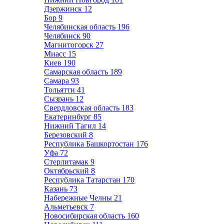
Дзержинск
12
Бор
9
Челябинская область
196
Челябинск
90
Магнитогорск
27
Миасс
15
Киев
190
Самарская область
189
Самара
93
Тольятти
41
Сызрань
12
Свердловская область
183
Екатеринбург
85
Нижний Тагил
14
Березовский
8
Республика Башкортостан
176
Уфа
72
Стерлитамак
9
Октябрьский
8
Республика Татарстан
170
Казань
73
Набережные Челны
21
Альметьевск
7
Новосибирская область
160