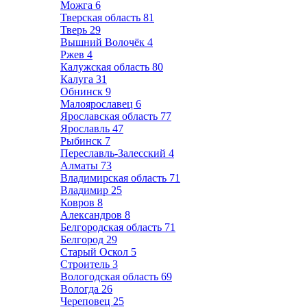
Можга
6
Тверская область
81
Тверь
29
Вышний Волочёк
4
Ржев
4
Калужская область
80
Калуга
31
Обнинск
9
Малоярославец
6
Ярославская область
77
Ярославль
47
Рыбинск
7
Переславль-Залесский
4
Алматы
73
Владимирская область
71
Владимир
25
Ковров
8
Александров
8
Белгородская область
71
Белгород
29
Старый Оскол
5
Строитель
3
Вологодская область
69
Вологда
26
Череповец
25