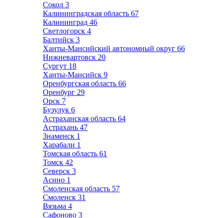
Сокол
3
Калининградская область
67
Калининград
46
Светлогорск
4
Балтийск
3
Ханты-Мансийский автономный округ
66
Нижневартовск
20
Сургут
18
Ханты-Мансийск
9
Оренбургская область
66
Оренбург
29
Орск
7
Бузулук
6
Астраханская область
64
Астрахань
47
Знаменск
1
Харабали
1
Томская область
61
Томск
42
Северск
3
Асино
1
Смоленская область
57
Смоленск
31
Вязьма
4
Сафоново
3