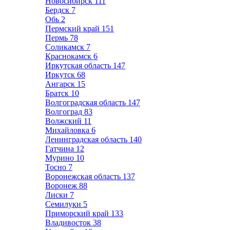
Новосибирск
111
Бердск
7
Обь
2
Пермский край
151
Пермь
78
Соликамск
7
Краснокамск
6
Иркутская область
147
Иркутск
68
Ангарск
15
Братск
10
Волгоградская область
147
Волгоград
83
Волжский
11
Михайловка
6
Ленинградская область
140
Гатчина
12
Мурино
10
Тосно
7
Воронежская область
137
Воронеж
88
Лиски
7
Семилуки
5
Приморский край
133
Владивосток
38