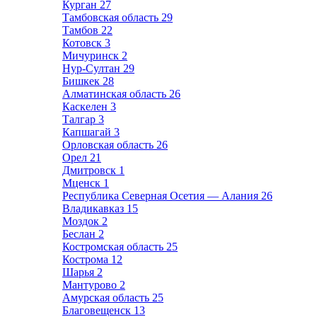
Курган
27
Тамбовская область
29
Тамбов
22
Котовск
3
Мичуринск
2
Нур-Султан
29
Бишкек
28
Алматинская область
26
Каскелен
3
Талгар
3
Капшагай
3
Орловская область
26
Орел
21
Дмитровск
1
Мценск
1
Республика Северная Осетия — Алания
26
Владикавказ
15
Моздок
2
Беслан
2
Костромская область
25
Кострома
12
Шарья
2
Мантурово
2
Амурская область
25
Благовещенск
13