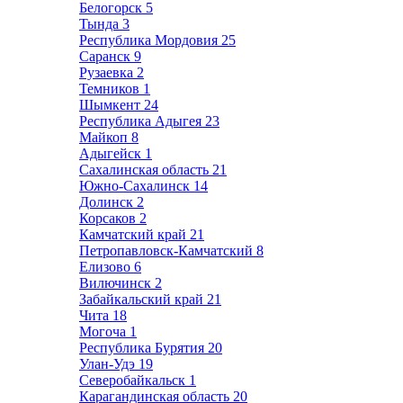
Белогорск
5
Тында
3
Республика Мордовия
25
Саранск
9
Рузаевка
2
Темников
1
Шымкент
24
Республика Адыгея
23
Майкоп
8
Адыгейск
1
Сахалинская область
21
Южно-Сахалинск
14
Долинск
2
Корсаков
2
Камчатский край
21
Петропавловск-Камчатский
8
Елизово
6
Вилючинск
2
Забайкальский край
21
Чита
18
Могоча
1
Республика Бурятия
20
Улан-Удэ
19
Северобайкальск
1
Карагандинская область
20