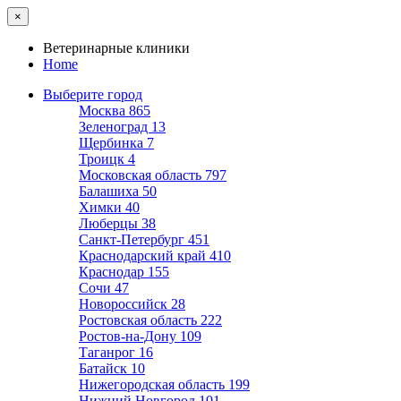
×
Ветеринарные клиники
Home
Выберите город
Москва
865
Зеленоград
13
Щербинка
7
Троицк
4
Московская область
797
Балашиха
50
Химки
40
Люберцы
38
Санкт-Петербург
451
Краснодарский край
410
Краснодар
155
Сочи
47
Новороссийск
28
Ростовская область
222
Ростов-на-Дону
109
Таганрог
16
Батайск
10
Нижегородская область
199
Нижний Новгород
101