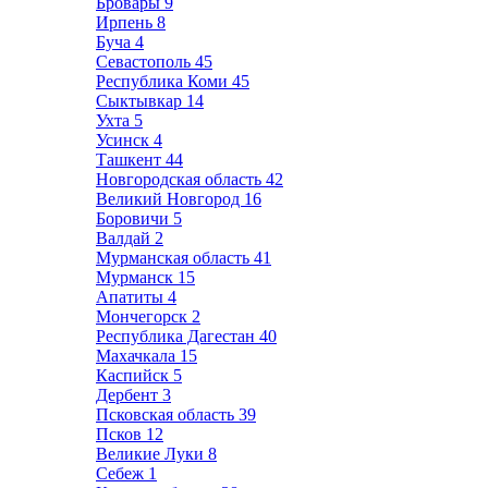
Бровары
9
Ирпень
8
Буча
4
Севастополь
45
Республика Коми
45
Сыктывкар
14
Ухта
5
Усинск
4
Ташкент
44
Новгородская область
42
Великий Новгород
16
Боровичи
5
Валдай
2
Мурманская область
41
Мурманск
15
Апатиты
4
Мончегорск
2
Республика Дагестан
40
Махачкала
15
Каспийск
5
Дербент
3
Псковская область
39
Псков
12
Великие Луки
8
Себеж
1