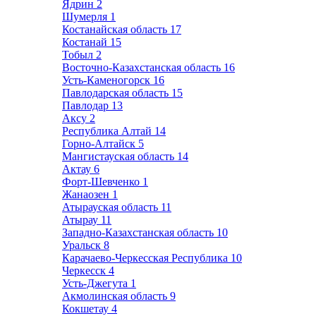
Ядрин
2
Шумерля
1
Костанайская область
17
Костанай
15
Тобыл
2
Восточно-Казахстанская область
16
Усть-Каменогорск
16
Павлодарская область
15
Павлодар
13
Аксу
2
Республика Алтай
14
Горно-Алтайск
5
Мангистауская область
14
Актау
6
Форт-Шевченко
1
Жанаозен
1
Атырауская область
11
Атырау
11
Западно-Казахстанская область
10
Уральск
8
Карачаево-Черкесская Республика
10
Черкесск
4
Усть-Джегута
1
Акмолинская область
9
Кокшетау
4