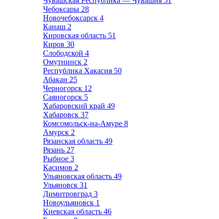
Чувашская Республика — Чувашия
51
Чебоксары
28
Новочебоксарск
4
Канаш
2
Кировская область
51
Киров
30
Слободской
4
Омутнинск
2
Республика Хакасия
50
Абакан
25
Черногорск
12
Саяногорск
5
Хабаровский край
49
Хабаровск
37
Комсомольск-на-Амуре
8
Амурск
2
Рязанская область
49
Рязань
27
Рыбное
3
Касимов
2
Ульяновская область
49
Ульяновск
31
Димитровград
3
Новоульяновск
1
Киевская область
46