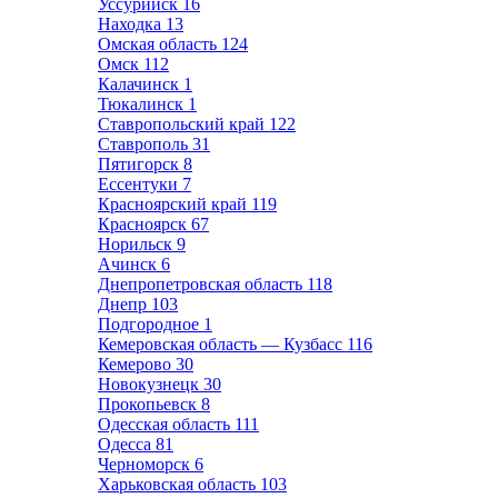
Уссурийск
16
Находка
13
Омская область
124
Омск
112
Калачинск
1
Тюкалинск
1
Ставропольский край
122
Ставрополь
31
Пятигорск
8
Ессентуки
7
Красноярский край
119
Красноярск
67
Норильск
9
Ачинск
6
Днепропетровская область
118
Днепр
103
Подгородное
1
Кемеровская область — Кузбасс
116
Кемерово
30
Новокузнецк
30
Прокопьевск
8
Одесская область
111
Одесса
81
Черноморск
6
Харьковская область
103