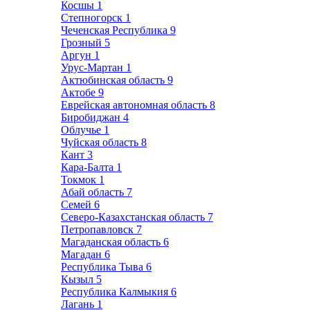
Косшы
1
Степногорск
1
Чеченская Республика
9
Грозный
5
Аргун
1
Урус-Мартан
1
Актюбинская область
9
Актобе
9
Еврейская автономная область
8
Биробиджан
4
Облучье
1
Чуйская область
8
Кант
3
Кара-Балта
1
Токмок
1
Абай область
7
Семей
6
Северо-Казахстанская область
7
Петропавловск
7
Магаданская область
6
Магадан
6
Республика Тыва
6
Кызыл
5
Республика Калмыкия
6
Лагань
1