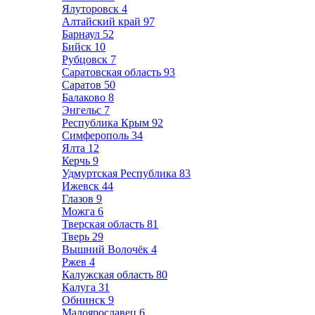
Ялуторовск
4
Алтайский край
97
Барнаул
52
Бийск
10
Рубцовск
7
Саратовская область
93
Саратов
50
Балаково
8
Энгельс
7
Республика Крым
92
Симферополь
34
Ялта
12
Керчь
9
Удмуртская Республика
83
Ижевск
44
Глазов
9
Можга
6
Тверская область
81
Тверь
29
Вышний Волочёк
4
Ржев
4
Калужская область
80
Калуга
31
Обнинск
9
Малоярославец
6