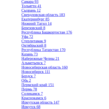
Самара
93
Тольятти
41
Сызрань
12
Свердловская область
183
Екатеринбург
85
Нижний Тагил
14
Березовский
8
Республика Башкортостан
176
Уфа
72
Стерлитамак
9
Октябрьский
8
Республика Татарстан
170
Казань
73
Набережные Челны
21
Альметьевск
7
Новосибирская область
160
Новосибирск
111
Бердск
7
Обь
2
Пермский край
151
Пермь
78
Соликамск
7
Краснокамск
6
Иркутская область
147
Иркутск
68