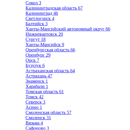
Сокол
3
Калининградская область
67
Калининград
46
Светлогорск
4
Балтийск
3
Ханты-Мансийский автономный округ
66
Нижневартовск
20
Сургут
18
Ханты-Мансийск
9
Оренбургская область
66
Оренбург
29
Орск
7
Бузулук
6
Астраханская область
64
Астрахань
47
Знаменск
1
Харабали
1
Томская область
61
Томск
42
Северск
3
Асино
1
Смоленская область
57
Смоленск
31
Вязьма
4
Сафоново
3