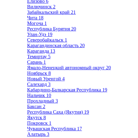
Елизово
6
Вилючинск
2
Забайкальский край
21
Чита
18
Могоча
1
Республика Бурятия
20
Улан-Удэ
19
Северобайкальск
1
Карагандинская область
20
Караганда
13
Темиртау
5
Сарань
1
Ямало-Ненецкий автономный округ
20
Ноябрьск
8
Новый Уренгой
4
Салехард
3
Кабардино-Балкарская Республика
19
Нальчик
10
Прохладный
3
Баксан
2
Республика Саха (Якутия)
19
Якутск
8
Покровск
1
Чувашская Республика
17
Алатырь
3