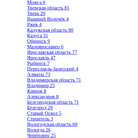
Можга
6
Тверская область
81
Тверь
29
Вышний Волочёк
4
Ржев
4
Калужская область
80
Калуга
31
Обнинск
9
Малоярославец
6
Ярославская область
77
Ярославль
47
Рыбинск
7
Переславль-Залесский
4
Алматы
73
Владимирская область
71
Владимир
25
Ковров
8
Александров
8
Белгородская область
71
Белгород
29
Старый Оскол
5
Строитель
3
Вологодская область
69
Вологда
26
Череповец
25