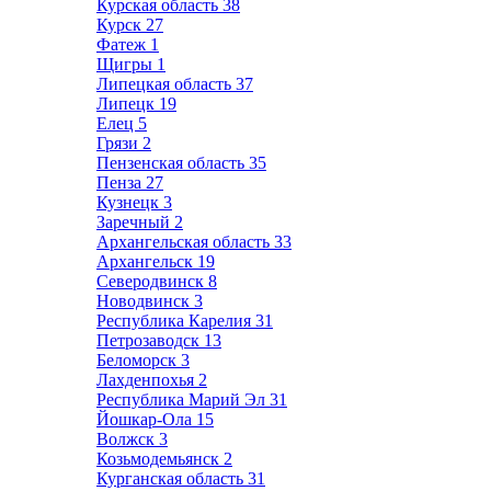
Курская область
38
Курск
27
Фатеж
1
Щигры
1
Липецкая область
37
Липецк
19
Елец
5
Грязи
2
Пензенская область
35
Пенза
27
Кузнецк
3
Заречный
2
Архангельская область
33
Архангельск
19
Северодвинск
8
Новодвинск
3
Республика Карелия
31
Петрозаводск
13
Беломорск
3
Лахденпохья
2
Республика Марий Эл
31
Йошкар-Ола
15
Волжск
3
Козьмодемьянск
2
Курганская область
31