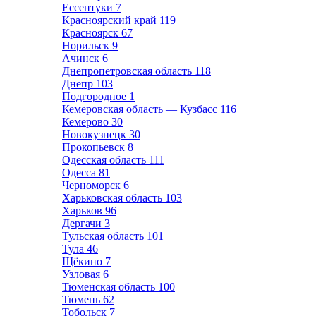
Ессентуки
7
Красноярский край
119
Красноярск
67
Норильск
9
Ачинск
6
Днепропетровская область
118
Днепр
103
Подгородное
1
Кемеровская область — Кузбасс
116
Кемерово
30
Новокузнецк
30
Прокопьевск
8
Одесская область
111
Одесса
81
Черноморск
6
Харьковская область
103
Харьков
96
Дергачи
3
Тульская область
101
Тула
46
Щёкино
7
Узловая
6
Тюменская область
100
Тюмень
62
Тобольск
7