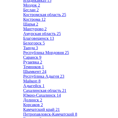
Владикавказ
15
Моздок
2
Беслан
2
Костромская область
25
Кострома
12
Шарья
2
Мантурово
2
Амурская область
25
Благовещенск
13
Белогорск
5
Тында
3
Республика Мордовия
25
Саранск
9
Рузаевка
2
Темников
1
Шымкент
24
Республика Адыгея
23
Майкоп
8
Адыгейск
1
Сахалинская область
21
Южно-Сахалинск
14
Долинск
2
Корсаков
2
Камчатский край
21
Петропавловск-Камчатский
8