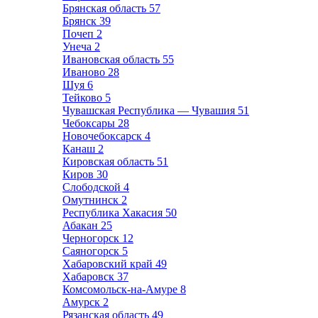
Брянская область
57
Брянск
39
Почеп
2
Унеча
2
Ивановская область
55
Иваново
28
Шуя
6
Тейково
5
Чувашская Республика — Чувашия
51
Чебоксары
28
Новочебоксарск
4
Канаш
2
Кировская область
51
Киров
30
Слободской
4
Омутнинск
2
Республика Хакасия
50
Абакан
25
Черногорск
12
Саяногорск
5
Хабаровский край
49
Хабаровск
37
Комсомольск-на-Амуре
8
Амурск
2
Рязанская область
49