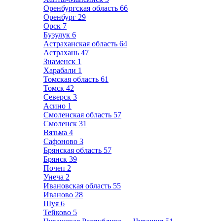
Оренбургская область
66
Оренбург
29
Орск
7
Бузулук
6
Астраханская область
64
Астрахань
47
Знаменск
1
Харабали
1
Томская область
61
Томск
42
Северск
3
Асино
1
Смоленская область
57
Смоленск
31
Вязьма
4
Сафоново
3
Брянская область
57
Брянск
39
Почеп
2
Унеча
2
Ивановская область
55
Иваново
28
Шуя
6
Тейково
5