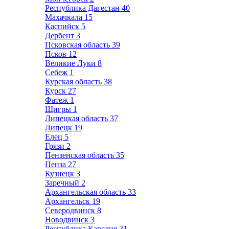
Республика Дагестан
40
Махачкала
15
Каспийск
5
Дербент
3
Псковская область
39
Псков
12
Великие Луки
8
Себеж
1
Курская область
38
Курск
27
Фатеж
1
Щигры
1
Липецкая область
37
Липецк
19
Елец
5
Грязи
2
Пензенская область
35
Пенза
27
Кузнецк
3
Заречный
2
Архангельская область
33
Архангельск
19
Северодвинск
8
Новодвинск
3
Республика Карелия
31