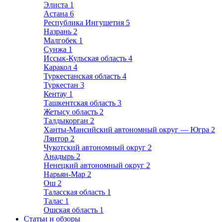
Элиста
1
Астана
6
Республика Ингушетия
5
Назрань
2
Малгобек
1
Сунжа
1
Иссык-Кульская область
4
Каракол
4
Туркестанская область
4
Туркестан
3
Кентау
1
Ташкентская область
3
Жетысу область
2
Талдыкорган
2
Ханты-Мансийский автономный округ — Югра
2
Лянтор
2
Чукотский автономный округ
2
Анадырь
2
Ненецкий автономный округ
2
Нарьян-Мар
2
Ош
2
Таласская область
1
Талас
1
Ошская область
1
Статьи и обзоры