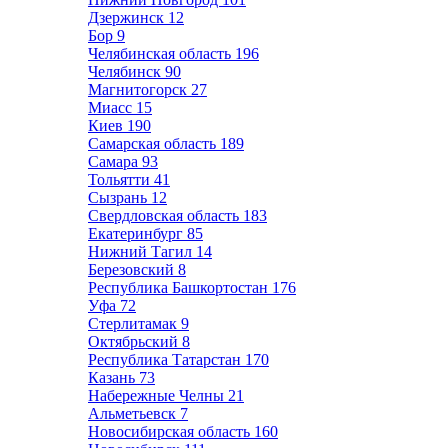
Дзержинск
12
Бор
9
Челябинская область
196
Челябинск
90
Магнитогорск
27
Миасс
15
Киев
190
Самарская область
189
Самара
93
Тольятти
41
Сызрань
12
Свердловская область
183
Екатеринбург
85
Нижний Тагил
14
Березовский
8
Республика Башкортостан
176
Уфа
72
Стерлитамак
9
Октябрьский
8
Республика Татарстан
170
Казань
73
Набережные Челны
21
Альметьевск
7
Новосибирская область
160