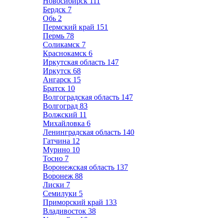
Новосибирск
111
Бердск
7
Обь
2
Пермский край
151
Пермь
78
Соликамск
7
Краснокамск
6
Иркутская область
147
Иркутск
68
Ангарск
15
Братск
10
Волгоградская область
147
Волгоград
83
Волжский
11
Михайловка
6
Ленинградская область
140
Гатчина
12
Мурино
10
Тосно
7
Воронежская область
137
Воронеж
88
Лиски
7
Семилуки
5
Приморский край
133
Владивосток
38