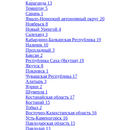
Караганда
13
Темиртау
5
Сарань
1
Ямало-Ненецкий автономный округ
20
Ноябрьск
8
Новый Уренгой
4
Салехард
3
Кабардино-Балкарская Республика
19
Нальчик
10
Прохладный
3
Баксан
2
Республика Саха (Якутия)
19
Якутск
8
Покровск
1
Чувашская Республика
17
Алатырь
3
Ядрин
2
Шумерля
1
Костанайская область
17
Костанай
15
Тобыл
2
Восточно-Казахстанская область
16
Усть-Каменогорск
16
Павлодарская область
15
Павлодар
13