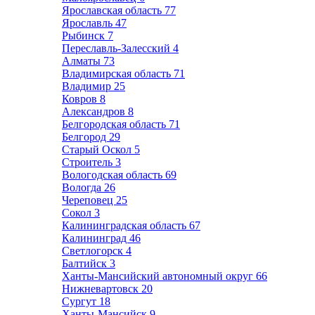
Ярославская область
77
Ярославль
47
Рыбинск
7
Переславль-Залесский
4
Алматы
73
Владимирская область
71
Владимир
25
Ковров
8
Александров
8
Белгородская область
71
Белгород
29
Старый Оскол
5
Строитель
3
Вологодская область
69
Вологда
26
Череповец
25
Сокол
3
Калининградская область
67
Калининград
46
Светлогорск
4
Балтийск
3
Ханты-Мансийский автономный округ
66
Нижневартовск
20
Сургут
18
Ханты-Мансийск
9