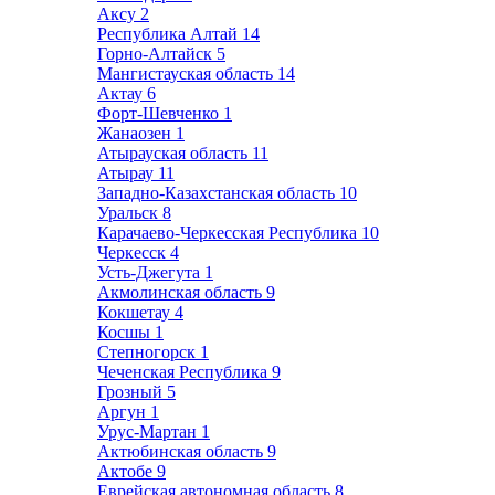
Аксу
2
Республика Алтай
14
Горно-Алтайск
5
Мангистауская область
14
Актау
6
Форт-Шевченко
1
Жанаозен
1
Атырауская область
11
Атырау
11
Западно-Казахстанская область
10
Уральск
8
Карачаево-Черкесская Республика
10
Черкесск
4
Усть-Джегута
1
Акмолинская область
9
Кокшетау
4
Косшы
1
Степногорск
1
Чеченская Республика
9
Грозный
5
Аргун
1
Урус-Мартан
1
Актюбинская область
9
Актобе
9
Еврейская автономная область
8