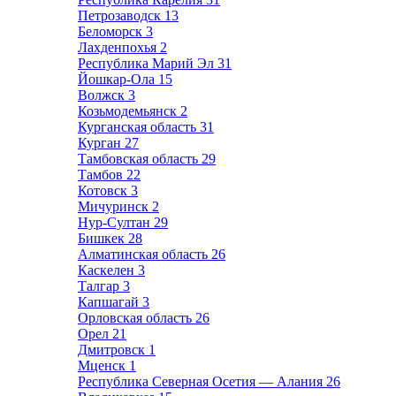
Петрозаводск
13
Беломорск
3
Лахденпохья
2
Республика Марий Эл
31
Йошкар-Ола
15
Волжск
3
Козьмодемьянск
2
Курганская область
31
Курган
27
Тамбовская область
29
Тамбов
22
Котовск
3
Мичуринск
2
Нур-Султан
29
Бишкек
28
Алматинская область
26
Каскелен
3
Талгар
3
Капшагай
3
Орловская область
26
Орел
21
Дмитровск
1
Мценск
1
Республика Северная Осетия — Алания
26