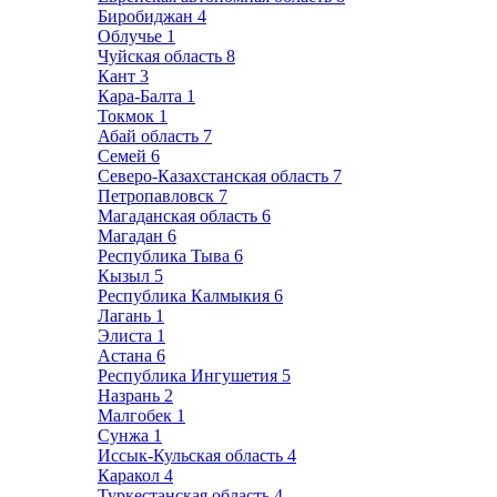
Биробиджан
4
Облучье
1
Чуйская область
8
Кант
3
Кара-Балта
1
Токмок
1
Абай область
7
Семей
6
Северо-Казахстанская область
7
Петропавловск
7
Магаданская область
6
Магадан
6
Республика Тыва
6
Кызыл
5
Республика Калмыкия
6
Лагань
1
Элиста
1
Астана
6
Республика Ингушетия
5
Назрань
2
Малгобек
1
Сунжа
1
Иссык-Кульская область
4
Каракол
4
Туркестанская область
4