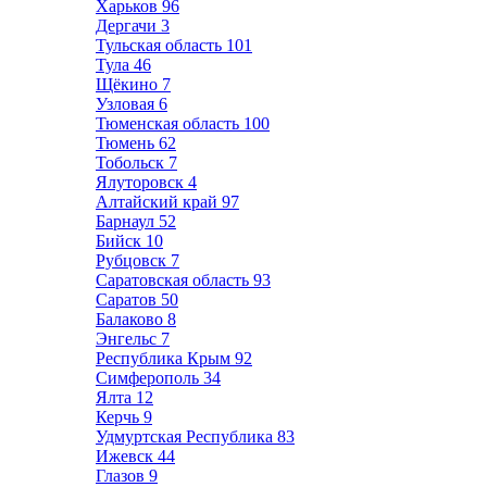
Харьков
96
Дергачи
3
Тульская область
101
Тула
46
Щёкино
7
Узловая
6
Тюменская область
100
Тюмень
62
Тобольск
7
Ялуторовск
4
Алтайский край
97
Барнаул
52
Бийск
10
Рубцовск
7
Саратовская область
93
Саратов
50
Балаково
8
Энгельс
7
Республика Крым
92
Симферополь
34
Ялта
12
Керчь
9
Удмуртская Республика
83
Ижевск
44
Глазов
9