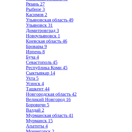
Рязань
27
Рыбное
3
Касимов
2
Ульяновская область
49
Ульяновск
31
Димитровград
3
Новоульяновск
1
Киевская область
46
Бровары
9
Ирпень
8
Буча
4
Севастополь
45
Республика Коми
45
Сыктывкар
14
Ухта
5
Усинск
4
Ташкент
44
Новгородская область
42
Великий Новгород
16
Боровичи
5
Валдай
2
Мурманская область
41
Мурманск
15
Апатиты
4
Мончегорск
2