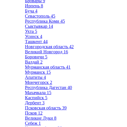
Бровары
9
Ирпень
8
Буча
4
Севастополь
45
Республика Коми
45
Сыктывкар
14
Ухта
5
Усинск
4
Ташкент
44
Новгородская область
42
Великий Новгород
16
Боровичи
5
Валдай
2
Мурманская область
41
Мурманск
15
Апатиты
4
Мончегорск
2
Республика Дагестан
40
Махачкала
15
Каспийск
5
Дербент
3
Псковская область
39
Псков
12
Великие Луки
8
Себеж
1