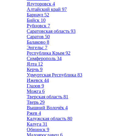
Ялуторовск
4
Алтайский край
97
Барнаул
52
Бийск
10
Рубцовск
7
Саратовская область
93
Саратов
50
Балаково
8
Энгельс
7
Республика Крым
92
Симферополь
34
Ялта
12
Керчь
9
Удмуртская Республика
83
Ижевск
44
Глазов
9
Можга
6
Тверская область
81
Тверь
29
Вышний Волочёк
4
Ржев
4
Калужская область
80
Калуга
31
Обнинск
9
Малоярославец
6