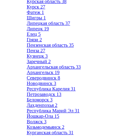
Курская область
38
Курск
27
Фатеж
1
Щигры
1
Липецкая область
37
Липецк
19
Елец
5
Грязи
2
Пензенская область
35
Пенза
27
Кузнецк
3
Заречный
2
Архангельская область
33
Архангельск
19
Северодвинск
8
Новодвинск
3
Республика Карелия
31
Петрозаводск
13
Беломорск
3
Лахденпохья
2
Республика Марий Эл
31
Йошкар-Ола
15
Волжск
3
Козьмодемьянск
2
Курганская область
31