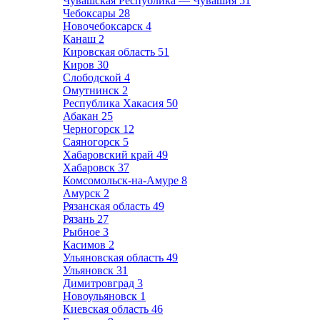
Чувашская Республика — Чувашия
51
Чебоксары
28
Новочебоксарск
4
Канаш
2
Кировская область
51
Киров
30
Слободской
4
Омутнинск
2
Республика Хакасия
50
Абакан
25
Черногорск
12
Саяногорск
5
Хабаровский край
49
Хабаровск
37
Комсомольск-на-Амуре
8
Амурск
2
Рязанская область
49
Рязань
27
Рыбное
3
Касимов
2
Ульяновская область
49
Ульяновск
31
Димитровград
3
Новоульяновск
1
Киевская область
46