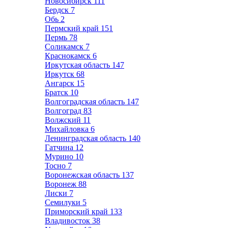
Новосибирск
111
Бердск
7
Обь
2
Пермский край
151
Пермь
78
Соликамск
7
Краснокамск
6
Иркутская область
147
Иркутск
68
Ангарск
15
Братск
10
Волгоградская область
147
Волгоград
83
Волжский
11
Михайловка
6
Ленинградская область
140
Гатчина
12
Мурино
10
Тосно
7
Воронежская область
137
Воронеж
88
Лиски
7
Семилуки
5
Приморский край
133
Владивосток
38