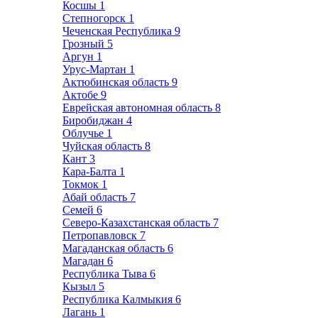
Косшы
1
Степногорск
1
Чеченская Республика
9
Грозный
5
Аргун
1
Урус-Мартан
1
Актюбинская область
9
Актобе
9
Еврейская автономная область
8
Биробиджан
4
Облучье
1
Чуйская область
8
Кант
3
Кара-Балта
1
Токмок
1
Абай область
7
Семей
6
Северо-Казахстанская область
7
Петропавловск
7
Магаданская область
6
Магадан
6
Республика Тыва
6
Кызыл
5
Республика Калмыкия
6
Лагань
1