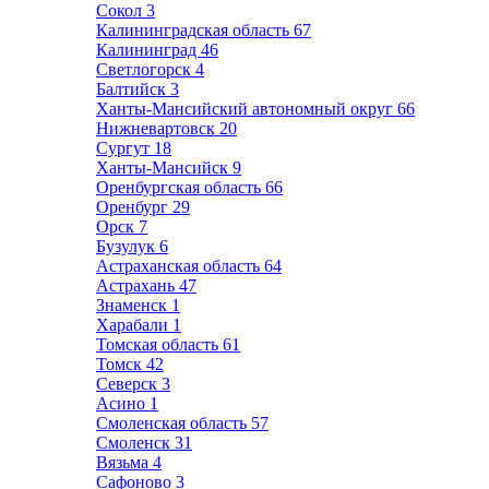
Сокол
3
Калининградская область
67
Калининград
46
Светлогорск
4
Балтийск
3
Ханты-Мансийский автономный округ
66
Нижневартовск
20
Сургут
18
Ханты-Мансийск
9
Оренбургская область
66
Оренбург
29
Орск
7
Бузулук
6
Астраханская область
64
Астрахань
47
Знаменск
1
Харабали
1
Томская область
61
Томск
42
Северск
3
Асино
1
Смоленская область
57
Смоленск
31
Вязьма
4
Сафоново
3