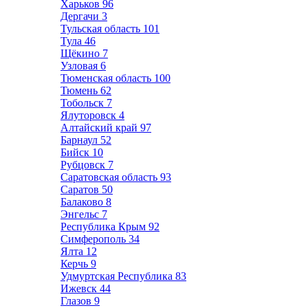
Харьков
96
Дергачи
3
Тульская область
101
Тула
46
Щёкино
7
Узловая
6
Тюменская область
100
Тюмень
62
Тобольск
7
Ялуторовск
4
Алтайский край
97
Барнаул
52
Бийск
10
Рубцовск
7
Саратовская область
93
Саратов
50
Балаково
8
Энгельс
7
Республика Крым
92
Симферополь
34
Ялта
12
Керчь
9
Удмуртская Республика
83
Ижевск
44
Глазов
9