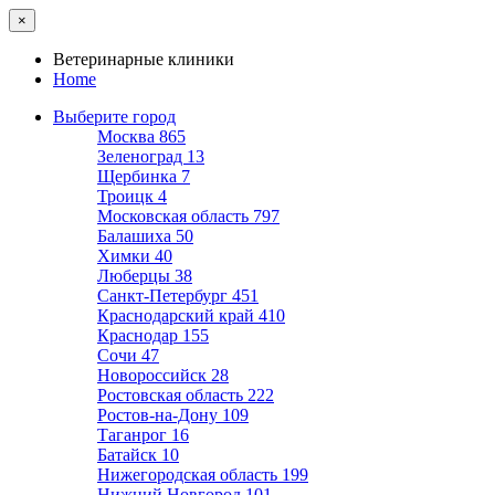
×
Ветеринарные клиники
Home
Выберите город
Москва
865
Зеленоград
13
Щербинка
7
Троицк
4
Московская область
797
Балашиха
50
Химки
40
Люберцы
38
Санкт-Петербург
451
Краснодарский край
410
Краснодар
155
Сочи
47
Новороссийск
28
Ростовская область
222
Ростов-на-Дону
109
Таганрог
16
Батайск
10
Нижегородская область
199
Нижний Новгород
101