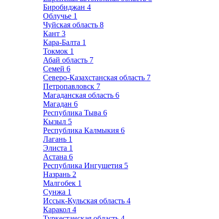
Биробиджан
4
Облучье
1
Чуйская область
8
Кант
3
Кара-Балта
1
Токмок
1
Абай область
7
Семей
6
Северо-Казахстанская область
7
Петропавловск
7
Магаданская область
6
Магадан
6
Республика Тыва
6
Кызыл
5
Республика Калмыкия
6
Лагань
1
Элиста
1
Астана
6
Республика Ингушетия
5
Назрань
2
Малгобек
1
Сунжа
1
Иссык-Кульская область
4
Каракол
4
Туркестанская область
4