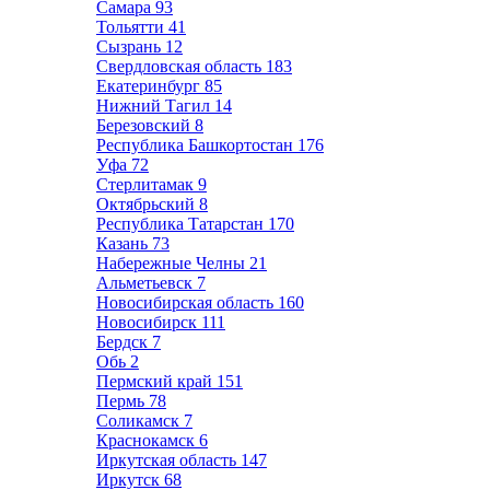
Самара
93
Тольятти
41
Сызрань
12
Свердловская область
183
Екатеринбург
85
Нижний Тагил
14
Березовский
8
Республика Башкортостан
176
Уфа
72
Стерлитамак
9
Октябрьский
8
Республика Татарстан
170
Казань
73
Набережные Челны
21
Альметьевск
7
Новосибирская область
160
Новосибирск
111
Бердск
7
Обь
2
Пермский край
151
Пермь
78
Соликамск
7
Краснокамск
6
Иркутская область
147
Иркутск
68