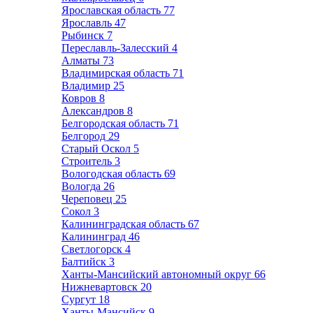
Ярославская область
77
Ярославль
47
Рыбинск
7
Переславль-Залесский
4
Алматы
73
Владимирская область
71
Владимир
25
Ковров
8
Александров
8
Белгородская область
71
Белгород
29
Старый Оскол
5
Строитель
3
Вологодская область
69
Вологда
26
Череповец
25
Сокол
3
Калининградская область
67
Калининград
46
Светлогорск
4
Балтийск
3
Ханты-Мансийский автономный округ
66
Нижневартовск
20
Сургут
18
Ханты-Мансийск
9