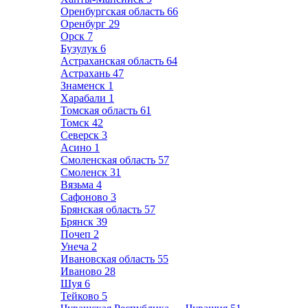
Оренбургская область
66
Оренбург
29
Орск
7
Бузулук
6
Астраханская область
64
Астрахань
47
Знаменск
1
Харабали
1
Томская область
61
Томск
42
Северск
3
Асино
1
Смоленская область
57
Смоленск
31
Вязьма
4
Сафоново
3
Брянская область
57
Брянск
39
Почеп
2
Унеча
2
Ивановская область
55
Иваново
28
Шуя
6
Тейково
5