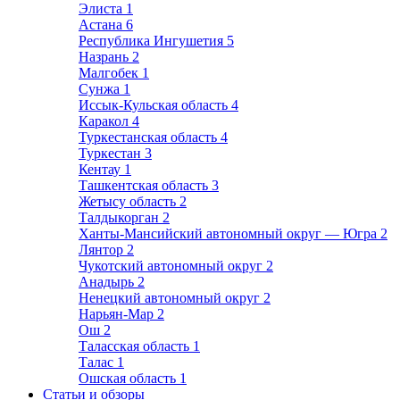
Элиста
1
Астана
6
Республика Ингушетия
5
Назрань
2
Малгобек
1
Сунжа
1
Иссык-Кульская область
4
Каракол
4
Туркестанская область
4
Туркестан
3
Кентау
1
Ташкентская область
3
Жетысу область
2
Талдыкорган
2
Ханты-Мансийский автономный округ — Югра
2
Лянтор
2
Чукотский автономный округ
2
Анадырь
2
Ненецкий автономный округ
2
Нарьян-Мар
2
Ош
2
Таласская область
1
Талас
1
Ошская область
1
Статьи и обзоры