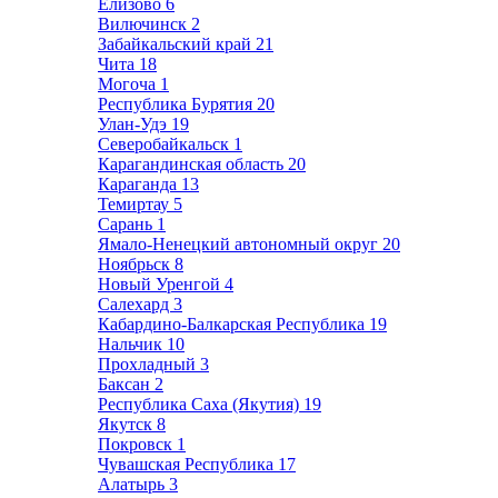
Елизово
6
Вилючинск
2
Забайкальский край
21
Чита
18
Могоча
1
Республика Бурятия
20
Улан-Удэ
19
Северобайкальск
1
Карагандинская область
20
Караганда
13
Темиртау
5
Сарань
1
Ямало-Ненецкий автономный округ
20
Ноябрьск
8
Новый Уренгой
4
Салехард
3
Кабардино-Балкарская Республика
19
Нальчик
10
Прохладный
3
Баксан
2
Республика Саха (Якутия)
19
Якутск
8
Покровск
1
Чувашская Республика
17
Алатырь
3