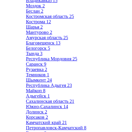
Владикавказ
15
Моздок
2
Беслан
2
Костромская область
25
Кострома
12
Шарья
2
Мантурово
2
Амурская область
25
Благовещенск
13
Белогорск
5
Тында
3
Республика Мордовия
25
Саранск
9
Рузаевка
2
Темников
1
Шымкент
24
Республика Адыгея
23
Майкоп
8
Адыгейск
1
Сахалинская область
21
Южно-Сахалинск
14
Долинск
2
Корсаков
2
Камчатский край
21
Петропавловск-Камчатский
8