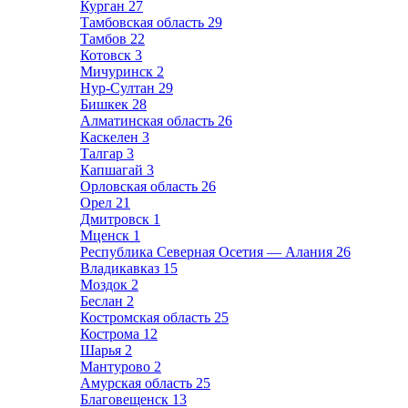
Курган
27
Тамбовская область
29
Тамбов
22
Котовск
3
Мичуринск
2
Нур-Султан
29
Бишкек
28
Алматинская область
26
Каскелен
3
Талгар
3
Капшагай
3
Орловская область
26
Орел
21
Дмитровск
1
Мценск
1
Республика Северная Осетия — Алания
26
Владикавказ
15
Моздок
2
Беслан
2
Костромская область
25
Кострома
12
Шарья
2
Мантурово
2
Амурская область
25
Благовещенск
13