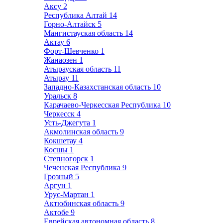
Аксу
2
Республика Алтай
14
Горно-Алтайск
5
Мангистауская область
14
Актау
6
Форт-Шевченко
1
Жанаозен
1
Атырауская область
11
Атырау
11
Западно-Казахстанская область
10
Уральск
8
Карачаево-Черкесская Республика
10
Черкесск
4
Усть-Джегута
1
Акмолинская область
9
Кокшетау
4
Косшы
1
Степногорск
1
Чеченская Республика
9
Грозный
5
Аргун
1
Урус-Мартан
1
Актюбинская область
9
Актобе
9
Еврейская автономная область
8