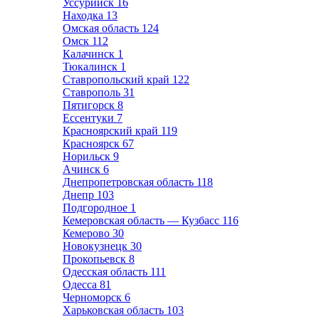
Уссурийск
16
Находка
13
Омская область
124
Омск
112
Калачинск
1
Тюкалинск
1
Ставропольский край
122
Ставрополь
31
Пятигорск
8
Ессентуки
7
Красноярский край
119
Красноярск
67
Норильск
9
Ачинск
6
Днепропетровская область
118
Днепр
103
Подгородное
1
Кемеровская область — Кузбасс
116
Кемерово
30
Новокузнецк
30
Прокопьевск
8
Одесская область
111
Одесса
81
Черноморск
6
Харьковская область
103