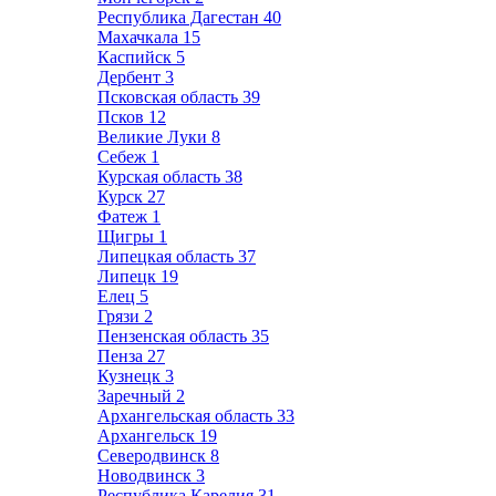
Республика Дагестан
40
Махачкала
15
Каспийск
5
Дербент
3
Псковская область
39
Псков
12
Великие Луки
8
Себеж
1
Курская область
38
Курск
27
Фатеж
1
Щигры
1
Липецкая область
37
Липецк
19
Елец
5
Грязи
2
Пензенская область
35
Пенза
27
Кузнецк
3
Заречный
2
Архангельская область
33
Архангельск
19
Северодвинск
8
Новодвинск
3
Республика Карелия
31