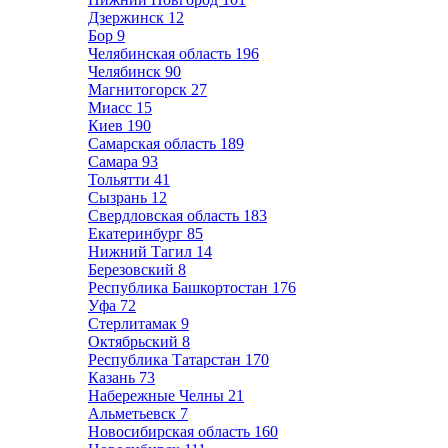
Дзержинск
12
Бор
9
Челябинская область
196
Челябинск
90
Магнитогорск
27
Миасс
15
Киев
190
Самарская область
189
Самара
93
Тольятти
41
Сызрань
12
Свердловская область
183
Екатеринбург
85
Нижний Тагил
14
Березовский
8
Республика Башкортостан
176
Уфа
72
Стерлитамак
9
Октябрьский
8
Республика Татарстан
170
Казань
73
Набережные Челны
21
Альметьевск
7
Новосибирская область
160