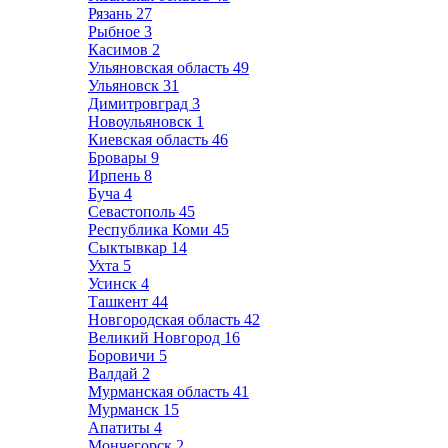
Рязань
27
Рыбное
3
Касимов
2
Ульяновская область
49
Ульяновск
31
Димитровград
3
Новоульяновск
1
Киевская область
46
Бровары
9
Ирпень
8
Буча
4
Севастополь
45
Республика Коми
45
Сыктывкар
14
Ухта
5
Усинск
4
Ташкент
44
Новгородская область
42
Великий Новгород
16
Боровичи
5
Валдай
2
Мурманская область
41
Мурманск
15
Апатиты
4
Мончегорск
2