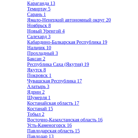
Караганда
13
Темиртау
5
Сарань
1
Ямало-Ненецкий автономный округ
20
Ноябрьск
8
Новый Уренгой
4
Салехард
3
Кабардино-Балкарская Республика
19
Нальчик
10
Прохладный
3
Баксан
2
Республика Саха (Якутия)
19
Якутск
8
Покровск
1
Чувашская Республика
17
Алатырь
3
Ядрин
2
Шумерля
1
Костанайская область
17
Костанай
15
Тобыл
2
Восточно-Казахстанская область
16
Усть-Каменогорск
16
Павлодарская область
15
Павлодар
13