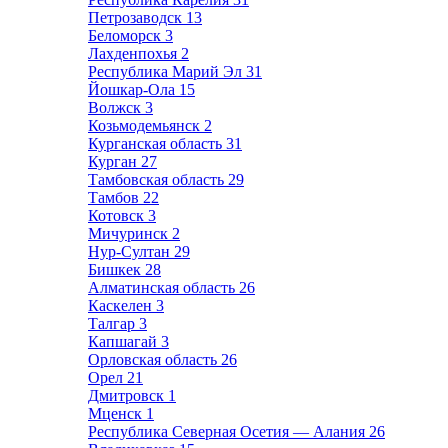
Петрозаводск
13
Беломорск
3
Лахденпохья
2
Республика Марий Эл
31
Йошкар-Ола
15
Волжск
3
Козьмодемьянск
2
Курганская область
31
Курган
27
Тамбовская область
29
Тамбов
22
Котовск
3
Мичуринск
2
Нур-Султан
29
Бишкек
28
Алматинская область
26
Каскелен
3
Талгар
3
Капшагай
3
Орловская область
26
Орел
21
Дмитровск
1
Мценск
1
Республика Северная Осетия — Алания
26