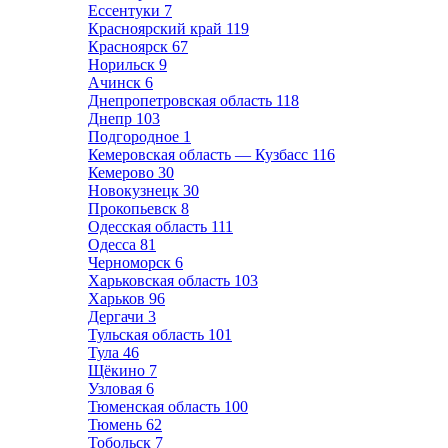
Ессентуки
7
Красноярский край
119
Красноярск
67
Норильск
9
Ачинск
6
Днепропетровская область
118
Днепр
103
Подгородное
1
Кемеровская область — Кузбасс
116
Кемерово
30
Новокузнецк
30
Прокопьевск
8
Одесская область
111
Одесса
81
Черноморск
6
Харьковская область
103
Харьков
96
Дергачи
3
Тульская область
101
Тула
46
Щёкино
7
Узловая
6
Тюменская область
100
Тюмень
62
Тобольск
7