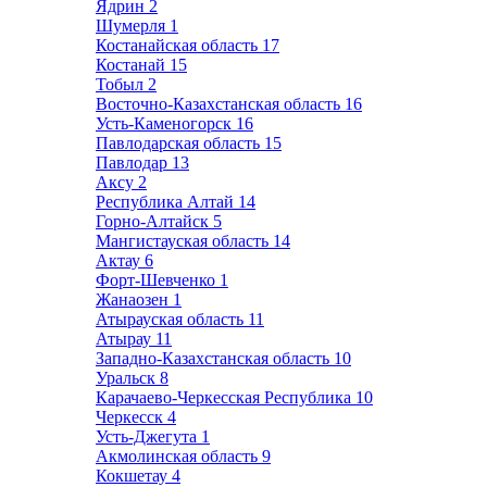
Ядрин
2
Шумерля
1
Костанайская область
17
Костанай
15
Тобыл
2
Восточно-Казахстанская область
16
Усть-Каменогорск
16
Павлодарская область
15
Павлодар
13
Аксу
2
Республика Алтай
14
Горно-Алтайск
5
Мангистауская область
14
Актау
6
Форт-Шевченко
1
Жанаозен
1
Атырауская область
11
Атырау
11
Западно-Казахстанская область
10
Уральск
8
Карачаево-Черкесская Республика
10
Черкесск
4
Усть-Джегута
1
Акмолинская область
9
Кокшетау
4