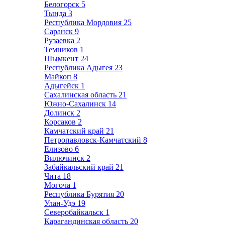
Белогорск
5
Тында
3
Республика Мордовия
25
Саранск
9
Рузаевка
2
Темников
1
Шымкент
24
Республика Адыгея
23
Майкоп
8
Адыгейск
1
Сахалинская область
21
Южно-Сахалинск
14
Долинск
2
Корсаков
2
Камчатский край
21
Петропавловск-Камчатский
8
Елизово
6
Вилючинск
2
Забайкальский край
21
Чита
18
Могоча
1
Республика Бурятия
20
Улан-Удэ
19
Северобайкальск
1
Карагандинская область
20