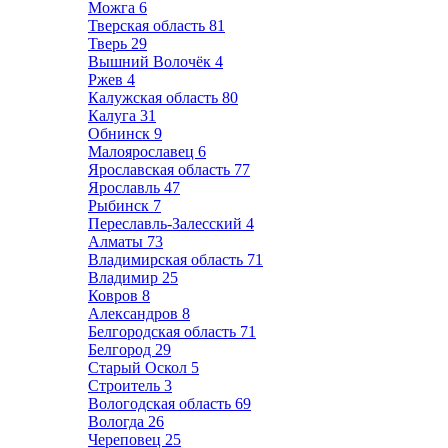
Можга
6
Тверская область
81
Тверь
29
Вышний Волочёк
4
Ржев
4
Калужская область
80
Калуга
31
Обнинск
9
Малоярославец
6
Ярославская область
77
Ярославль
47
Рыбинск
7
Переславль-Залесский
4
Алматы
73
Владимирская область
71
Владимир
25
Ковров
8
Александров
8
Белгородская область
71
Белгород
29
Старый Оскол
5
Строитель
3
Вологодская область
69
Вологда
26
Череповец
25