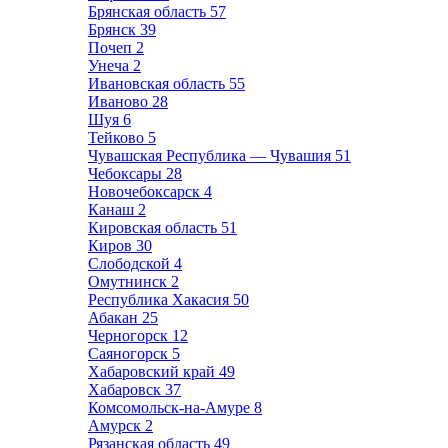
Брянская область
57
Брянск
39
Почеп
2
Унеча
2
Ивановская область
55
Иваново
28
Шуя
6
Тейково
5
Чувашская Республика — Чувашия
51
Чебоксары
28
Новочебоксарск
4
Канаш
2
Кировская область
51
Киров
30
Слободской
4
Омутнинск
2
Республика Хакасия
50
Абакан
25
Черногорск
12
Саяногорск
5
Хабаровский край
49
Хабаровск
37
Комсомольск-на-Амуре
8
Амурск
2
Рязанская область
49