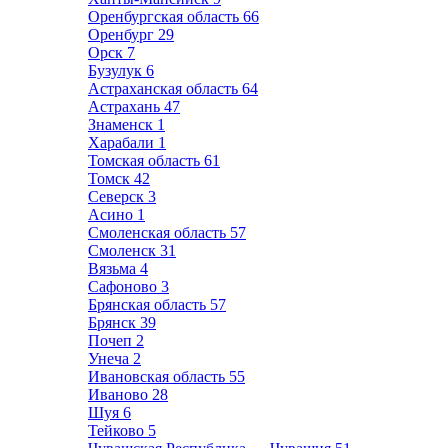
Оренбургская область
66
Оренбург
29
Орск
7
Бузулук
6
Астраханская область
64
Астрахань
47
Знаменск
1
Харабали
1
Томская область
61
Томск
42
Северск
3
Асино
1
Смоленская область
57
Смоленск
31
Вязьма
4
Сафоново
3
Брянская область
57
Брянск
39
Почеп
2
Унеча
2
Ивановская область
55
Иваново
28
Шуя
6
Тейково
5