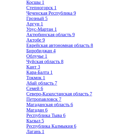
Косшы
1
Степногорск
1
Чеченская Республика
9
Грозный
5
Аргун
1
Урус-Мартан
1
Актюбинская область
9
Актобе
9
Еврейская автономная область
8
Биробиджан
4
Облучье
1
Чуйская область
8
Кант
3
Кара-Балта
1
Токмок
1
Абай область
7
Семей
6
Северо-Казахстанская область
7
Петропавловск
7
Магаданская область
6
Магадан
6
Республика Тыва
6
Кызыл
5
Республика Калмыкия
6
Лагань
1