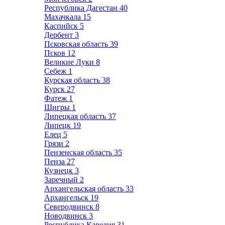
Республика Дагестан
40
Махачкала
15
Каспийск
5
Дербент
3
Псковская область
39
Псков
12
Великие Луки
8
Себеж
1
Курская область
38
Курск
27
Фатеж
1
Щигры
1
Липецкая область
37
Липецк
19
Елец
5
Грязи
2
Пензенская область
35
Пенза
27
Кузнецк
3
Заречный
2
Архангельская область
33
Архангельск
19
Северодвинск
8
Новодвинск
3
Республика Карелия
31