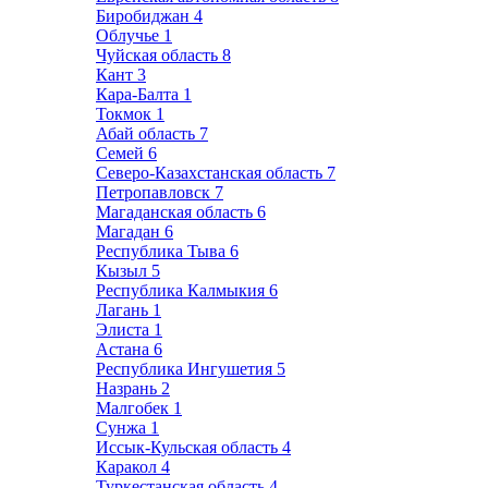
Биробиджан
4
Облучье
1
Чуйская область
8
Кант
3
Кара-Балта
1
Токмок
1
Абай область
7
Семей
6
Северо-Казахстанская область
7
Петропавловск
7
Магаданская область
6
Магадан
6
Республика Тыва
6
Кызыл
5
Республика Калмыкия
6
Лагань
1
Элиста
1
Астана
6
Республика Ингушетия
5
Назрань
2
Малгобек
1
Сунжа
1
Иссык-Кульская область
4
Каракол
4
Туркестанская область
4