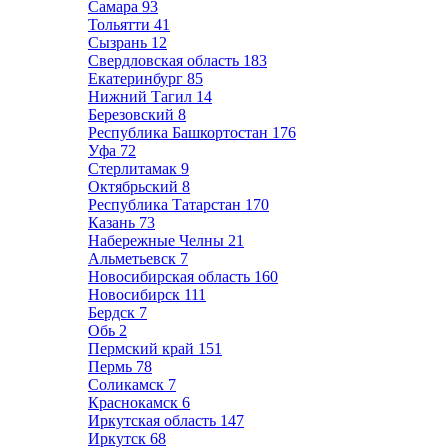
Самара
93
Тольятти
41
Сызрань
12
Свердловская область
183
Екатеринбург
85
Нижний Тагил
14
Березовский
8
Республика Башкортостан
176
Уфа
72
Стерлитамак
9
Октябрьский
8
Республика Татарстан
170
Казань
73
Набережные Челны
21
Альметьевск
7
Новосибирская область
160
Новосибирск
111
Бердск
7
Обь
2
Пермский край
151
Пермь
78
Соликамск
7
Краснокамск
6
Иркутская область
147
Иркутск
68