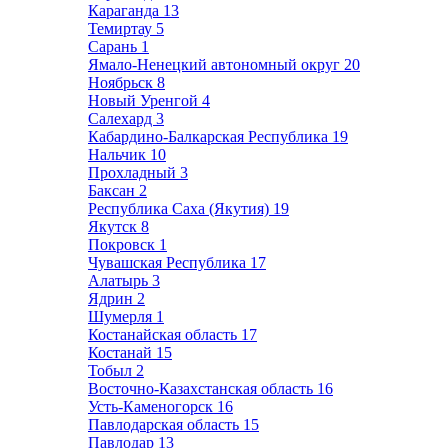
Караганда
13
Темиртау
5
Сарань
1
Ямало-Ненецкий автономный округ
20
Ноябрьск
8
Новый Уренгой
4
Салехард
3
Кабардино-Балкарская Республика
19
Нальчик
10
Прохладный
3
Баксан
2
Республика Саха (Якутия)
19
Якутск
8
Покровск
1
Чувашская Республика
17
Алатырь
3
Ядрин
2
Шумерля
1
Костанайская область
17
Костанай
15
Тобыл
2
Восточно-Казахстанская область
16
Усть-Каменогорск
16
Павлодарская область
15
Павлодар
13