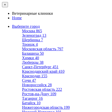
×
Ветеринарные клиники
Home
Выберите город
Москва
865
Зеленоград
13
Щербинка
7
Троицк
4
Московская область
797
Балашиха
50
Химки
40
Люберцы
38
Санкт-Петербург
451
Краснодарский край
410
Краснодар
155
Сочи
47
Новороссийск
28
Ростовская область
222
Ростов-на-Дону
109
Таганрог
16
Батайск
10
Нижегородская область
199
Нижний Новгород
101