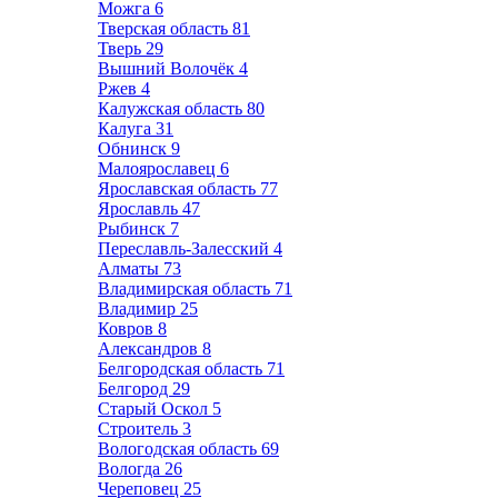
Можга
6
Тверская область
81
Тверь
29
Вышний Волочёк
4
Ржев
4
Калужская область
80
Калуга
31
Обнинск
9
Малоярославец
6
Ярославская область
77
Ярославль
47
Рыбинск
7
Переславль-Залесский
4
Алматы
73
Владимирская область
71
Владимир
25
Ковров
8
Александров
8
Белгородская область
71
Белгород
29
Старый Оскол
5
Строитель
3
Вологодская область
69
Вологда
26
Череповец
25