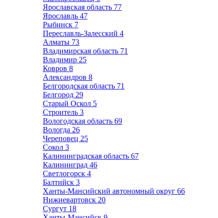
Ярославская область
77
Ярославль
47
Рыбинск
7
Переславль-Залесский
4
Алматы
73
Владимирская область
71
Владимир
25
Ковров
8
Александров
8
Белгородская область
71
Белгород
29
Старый Оскол
5
Строитель
3
Вологодская область
69
Вологда
26
Череповец
25
Сокол
3
Калининградская область
67
Калининград
46
Светлогорск
4
Балтийск
3
Ханты-Мансийский автономный округ
66
Нижневартовск
20
Сургут
18
Ханты-Мансийск
9