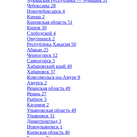
Чувашская Республика — Чувашия
51
Чебоксары
28
Новочебоксарск
4
Канаш
2
Кировская область
51
Киров
30
Слободской
4
Омутнинск
2
Республика Хакасия
50
Абакан
25
Черногорск
12
Саяногорск
5
Хабаровский край
49
Хабаровск
37
Комсомольск-на-Амуре
8
Амурск
2
Рязанская область
49
Рязань
27
Рыбное
3
Касимов
2
Ульяновская область
49
Ульяновск
31
Димитровград
3
Новоульяновск
1
Киевская область
46