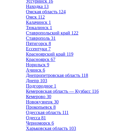
Уссурийск
16
Находка
13
Омская область
124
Омск
112
Калачинск
1
Тюкалинск
1
Ставропольский край
122
Ставрополь
31
Пятигорск
8
Ессентуки
7
Красноярский край
119
Красноярск
67
Норильск
9
Ачинск
6
Днепропетровская область
118
Днепр
103
Подгородное
1
Кемеровская область — Кузбасс
116
Кемерово
30
Новокузнецк
30
Прокопьевск
8
Одесская область
111
Одесса
81
Черноморск
6
Харьковская область
103