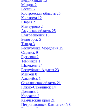
Владикавказ
15
Моздок
2
Беслан
2
Костромская область
25
Кострома
12
Шарья
2
Мантурово
2
Амурская область
25
Благовещенск
13
Белогорск
5
Тында
3
Республика Мордовия
25
Саранск
9
Рузаевка
2
Темников
1
Шымкент
24
Республика Адыгея
23
Майкоп
8
Адыгейск
1
Сахалинская область
21
Южно-Сахалинск
14
Долинск
2
Корсаков
2
Камчатский край
21
Петропавловск-Камчатский
8