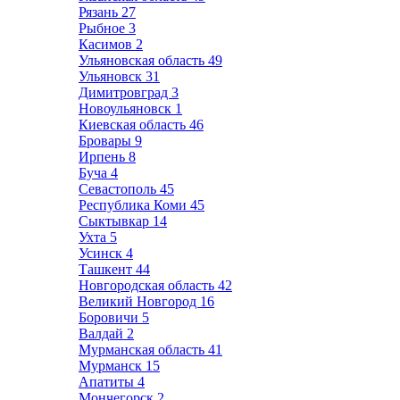
Рязань
27
Рыбное
3
Касимов
2
Ульяновская область
49
Ульяновск
31
Димитровград
3
Новоульяновск
1
Киевская область
46
Бровары
9
Ирпень
8
Буча
4
Севастополь
45
Республика Коми
45
Сыктывкар
14
Ухта
5
Усинск
4
Ташкент
44
Новгородская область
42
Великий Новгород
16
Боровичи
5
Валдай
2
Мурманская область
41
Мурманск
15
Апатиты
4
Мончегорск
2