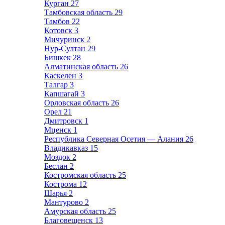
Курган
27
Тамбовская область
29
Тамбов
22
Котовск
3
Мичуринск
2
Нур-Султан
29
Бишкек
28
Алматинская область
26
Каскелен
3
Талгар
3
Капшагай
3
Орловская область
26
Орел
21
Дмитровск
1
Мценск
1
Республика Северная Осетия — Алания
26
Владикавказ
15
Моздок
2
Беслан
2
Костромская область
25
Кострома
12
Шарья
2
Мантурово
2
Амурская область
25
Благовещенск
13