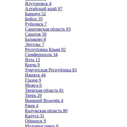
Ялуторовск
4
Алтайский край
97
Барнаул
52
Бийск
10
Рубцовск
7
Саратовская область
93
Саратов
50
Балаково
8
Энгельс
7
Республика Крым
92
Симферополь
34
Ялта
12
Керчь
9
Удмуртская Республика
83
Ижевск
44
Глазов
9
Можга
6
Тверская область
81
Тверь
29
Вышний Волочёк
4
Ржев
4
Калужская область
80
Калуга
31
Обнинск
9
Малоярославец
6