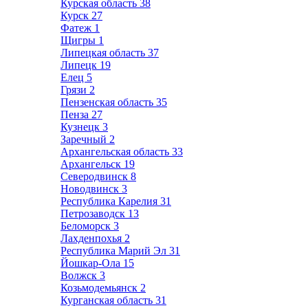
Курская область
38
Курск
27
Фатеж
1
Щигры
1
Липецкая область
37
Липецк
19
Елец
5
Грязи
2
Пензенская область
35
Пенза
27
Кузнецк
3
Заречный
2
Архангельская область
33
Архангельск
19
Северодвинск
8
Новодвинск
3
Республика Карелия
31
Петрозаводск
13
Беломорск
3
Лахденпохья
2
Республика Марий Эл
31
Йошкар-Ола
15
Волжск
3
Козьмодемьянск
2
Курганская область
31