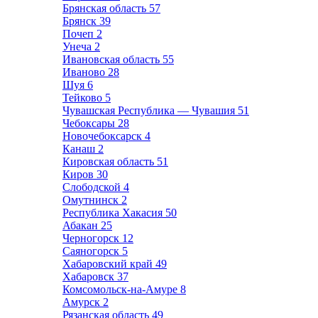
Брянская область
57
Брянск
39
Почеп
2
Унеча
2
Ивановская область
55
Иваново
28
Шуя
6
Тейково
5
Чувашская Республика — Чувашия
51
Чебоксары
28
Новочебоксарск
4
Канаш
2
Кировская область
51
Киров
30
Слободской
4
Омутнинск
2
Республика Хакасия
50
Абакан
25
Черногорск
12
Саяногорск
5
Хабаровский край
49
Хабаровск
37
Комсомольск-на-Амуре
8
Амурск
2
Рязанская область
49