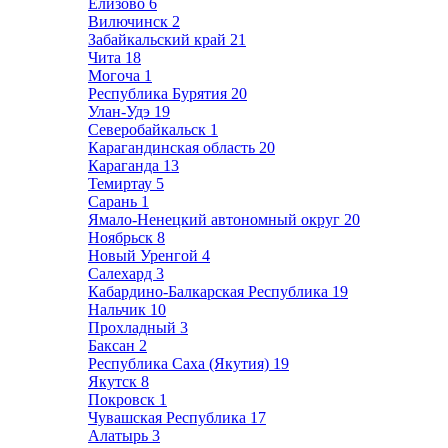
Елизово
6
Вилючинск
2
Забайкальский край
21
Чита
18
Могоча
1
Республика Бурятия
20
Улан-Удэ
19
Северобайкальск
1
Карагандинская область
20
Караганда
13
Темиртау
5
Сарань
1
Ямало-Ненецкий автономный округ
20
Ноябрьск
8
Новый Уренгой
4
Салехард
3
Кабардино-Балкарская Республика
19
Нальчик
10
Прохладный
3
Баксан
2
Республика Саха (Якутия)
19
Якутск
8
Покровск
1
Чувашская Республика
17
Алатырь
3