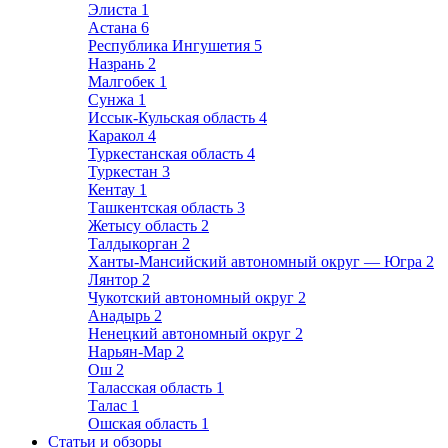
Элиста
1
Астана
6
Республика Ингушетия
5
Назрань
2
Малгобек
1
Сунжа
1
Иссык-Кульская область
4
Каракол
4
Туркестанская область
4
Туркестан
3
Кентау
1
Ташкентская область
3
Жетысу область
2
Талдыкорган
2
Ханты-Мансийский автономный округ — Югра
2
Лянтор
2
Чукотский автономный округ
2
Анадырь
2
Ненецкий автономный округ
2
Нарьян-Мар
2
Ош
2
Таласская область
1
Талас
1
Ошская область
1
Статьи и обзоры