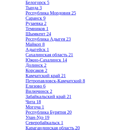
Белогорск
5
Тында
3
Республика Мордовия
25
Саранск
9
Рузаевка
2
Темников
1
Шымкент
24
Республика Адыгея
23
Майкоп
8
Адыгейск
1
Сахалинская область
21
Южно-Сахалинск
14
Долинск
2
Корсаков
2
Камчатский край
21
Петропавловск-Камчатский
8
Елизово
6
Вилючинск
2
Забайкальский край
21
Чита
18
Могоча
1
Республика Бурятия
20
Улан-Удэ
19
Северобайкальск
1
Карагандинская область
20