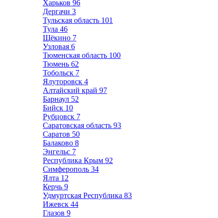
Харьков
96
Дергачи
3
Тульская область
101
Тула
46
Щёкино
7
Узловая
6
Тюменская область
100
Тюмень
62
Тобольск
7
Ялуторовск
4
Алтайский край
97
Барнаул
52
Бийск
10
Рубцовск
7
Саратовская область
93
Саратов
50
Балаково
8
Энгельс
7
Республика Крым
92
Симферополь
34
Ялта
12
Керчь
9
Удмуртская Республика
83
Ижевск
44
Глазов
9