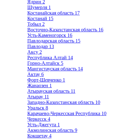
Ядрин
2
Шумерля
1
Костанайская область
17
Костанай
15
Тобыл
2
Восточно-Казахстанская область
16
Усть-Каменогорск
16
Павлодарская область
15
Павлодар
13
Аксу
2
Республика Алтай
14
Горно-Алтайск
5
Мангистауская область
14
Актау
6
Форт-Шевченко
1
Жанаозен
1
Атырауская область
11
Атырау
11
Западно-Казахстанская область
10
Уральск
8
Карачаево-Черкесская Республика
10
Черкесск
4
Усть-Джегута
1
Акмолинская область
9
Кокшетау
4