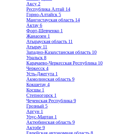
Аксу
2
Республика Алтай
14
Горно-Алтайск
5
Мангистауская область
14
Актау
6
Форт-Шевченко
1
Жанаозен
1
Атырауская область
11
Атырау
11
Западно-Казахстанская область
10
Уральск
8
Карачаево-Черкесская Республика
10
Черкесск
4
Усть-Джегута
1
Акмолинская область
9
Кокшетау
4
Косшы
1
Степногорск
1
Чеченская Республика
9
Грозный
5
Аргун
1
Урус-Мартан
1
Актюбинская область
9
Актобе
9
Еврейская автономная область
8