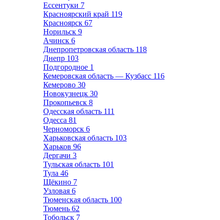
Ессентуки
7
Красноярский край
119
Красноярск
67
Норильск
9
Ачинск
6
Днепропетровская область
118
Днепр
103
Подгородное
1
Кемеровская область — Кузбасс
116
Кемерово
30
Новокузнецк
30
Прокопьевск
8
Одесская область
111
Одесса
81
Черноморск
6
Харьковская область
103
Харьков
96
Дергачи
3
Тульская область
101
Тула
46
Щёкино
7
Узловая
6
Тюменская область
100
Тюмень
62
Тобольск
7