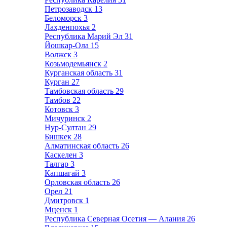
Петрозаводск
13
Беломорск
3
Лахденпохья
2
Республика Марий Эл
31
Йошкар-Ола
15
Волжск
3
Козьмодемьянск
2
Курганская область
31
Курган
27
Тамбовская область
29
Тамбов
22
Котовск
3
Мичуринск
2
Нур-Султан
29
Бишкек
28
Алматинская область
26
Каскелен
3
Талгар
3
Капшагай
3
Орловская область
26
Орел
21
Дмитровск
1
Мценск
1
Республика Северная Осетия — Алания
26