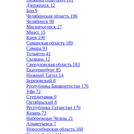
Дзержинск
12
Бор
9
Челябинская область
196
Челябинск
90
Магнитогорск
27
Миасс
15
Киев
190
Самарская область
189
Самара
93
Тольятти
41
Сызрань
12
Свердловская область
183
Екатеринбург
85
Нижний Тагил
14
Березовский
8
Республика Башкортостан
176
Уфа
72
Стерлитамак
9
Октябрьский
8
Республика Татарстан
170
Казань
73
Набережные Челны
21
Альметьевск
7
Новосибирская область
160