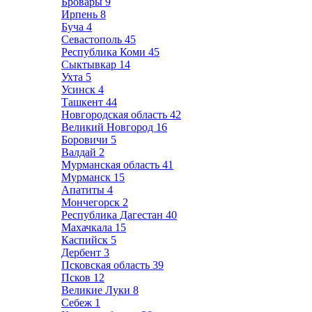
Бровары
9
Ирпень
8
Буча
4
Севастополь
45
Республика Коми
45
Сыктывкар
14
Ухта
5
Усинск
4
Ташкент
44
Новгородская область
42
Великий Новгород
16
Боровичи
5
Валдай
2
Мурманская область
41
Мурманск
15
Апатиты
4
Мончегорск
2
Республика Дагестан
40
Махачкала
15
Каспийск
5
Дербент
3
Псковская область
39
Псков
12
Великие Луки
8
Себеж
1