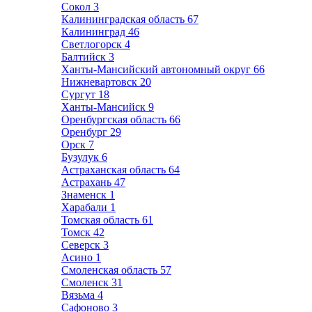
Сокол
3
Калининградская область
67
Калининград
46
Светлогорск
4
Балтийск
3
Ханты-Мансийский автономный округ
66
Нижневартовск
20
Сургут
18
Ханты-Мансийск
9
Оренбургская область
66
Оренбург
29
Орск
7
Бузулук
6
Астраханская область
64
Астрахань
47
Знаменск
1
Харабали
1
Томская область
61
Томск
42
Северск
3
Асино
1
Смоленская область
57
Смоленск
31
Вязьма
4
Сафоново
3