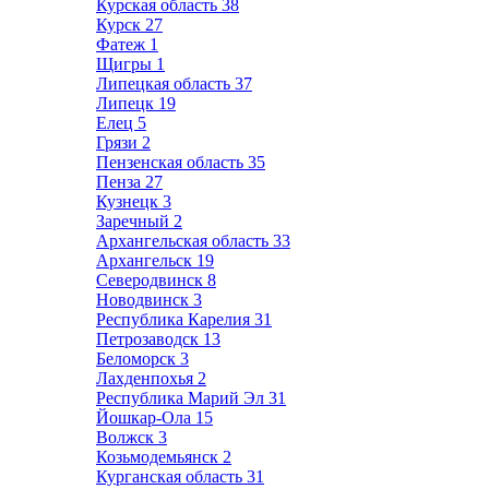
Курская область
38
Курск
27
Фатеж
1
Щигры
1
Липецкая область
37
Липецк
19
Елец
5
Грязи
2
Пензенская область
35
Пенза
27
Кузнецк
3
Заречный
2
Архангельская область
33
Архангельск
19
Северодвинск
8
Новодвинск
3
Республика Карелия
31
Петрозаводск
13
Беломорск
3
Лахденпохья
2
Республика Марий Эл
31
Йошкар-Ола
15
Волжск
3
Козьмодемьянск
2
Курганская область
31