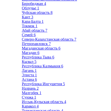
Биробиджан
4
Облучье
1
Чуйская область
8
Кант
3
Кара-Балта
1
Токмок
1
Абай область
7
Семей
6
Северо-Казахстанская область
7
Петропавловск
7
Магаданская область
6
Магадан
6
Республика Тыва
6
Кызыл
5
Республика Калмыкия
6
Лагань
1
Элиста
1
Астана
6
Республика Ингушетия
5
Назрань
2
Малгобек
1
Сунжа
1
Иссык-Кульская область
4
Каракол
4
Туркестанская область
4