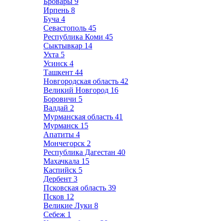
Бровары
9
Ирпень
8
Буча
4
Севастополь
45
Республика Коми
45
Сыктывкар
14
Ухта
5
Усинск
4
Ташкент
44
Новгородская область
42
Великий Новгород
16
Боровичи
5
Валдай
2
Мурманская область
41
Мурманск
15
Апатиты
4
Мончегорск
2
Республика Дагестан
40
Махачкала
15
Каспийск
5
Дербент
3
Псковская область
39
Псков
12
Великие Луки
8
Себеж
1