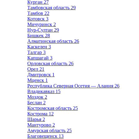
Курган
27
Тамбовская область
29
Тамбов
22
Котовск
3
Мичуринск
2
Нур-Султан
29
Бишкек
28
Алматинская область
26
Каскелен
3
Талгар
3
Капшагай
3
Орловская область
26
Орел
21
Дмитровск
1
Мценск
1
Республика Северная Осетия — Алания
26
Владикавказ
15
Моздок
2
Беслан
2
Костромская область
25
Кострома
12
Шарья
2
Мантурово
2
Амурская область
25
Благовещенск
13