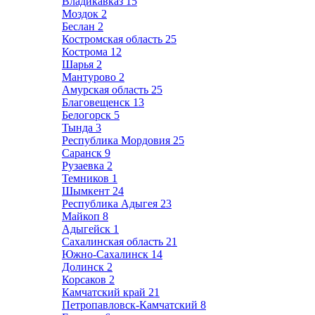
Владикавказ
15
Моздок
2
Беслан
2
Костромская область
25
Кострома
12
Шарья
2
Мантурово
2
Амурская область
25
Благовещенск
13
Белогорск
5
Тында
3
Республика Мордовия
25
Саранск
9
Рузаевка
2
Темников
1
Шымкент
24
Республика Адыгея
23
Майкоп
8
Адыгейск
1
Сахалинская область
21
Южно-Сахалинск
14
Долинск
2
Корсаков
2
Камчатский край
21
Петропавловск-Камчатский
8