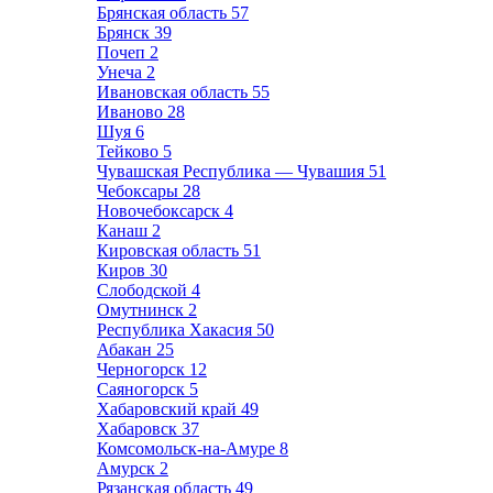
Брянская область
57
Брянск
39
Почеп
2
Унеча
2
Ивановская область
55
Иваново
28
Шуя
6
Тейково
5
Чувашская Республика — Чувашия
51
Чебоксары
28
Новочебоксарск
4
Канаш
2
Кировская область
51
Киров
30
Слободской
4
Омутнинск
2
Республика Хакасия
50
Абакан
25
Черногорск
12
Саяногорск
5
Хабаровский край
49
Хабаровск
37
Комсомольск-на-Амуре
8
Амурск
2
Рязанская область
49