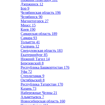
Дзержинск
12
Бор
9
Челябинская область
196
Челябинск
90
Магнитогорск
27
Миасс
15
Киев
190
Самарская область
189
Самара
93
Тольятти
41
Сызрань
12
Свердловская область
183
Екатеринбург
85
Нижний Тагил
14
Березовский
8
Республика Башкортостан
176
Уфа
72
Стерлитамак
9
Октябрьский
8
Республика Татарстан
170
Казань
73
Набережные Челны
21
Альметьевск
7
Новосибирская область
160