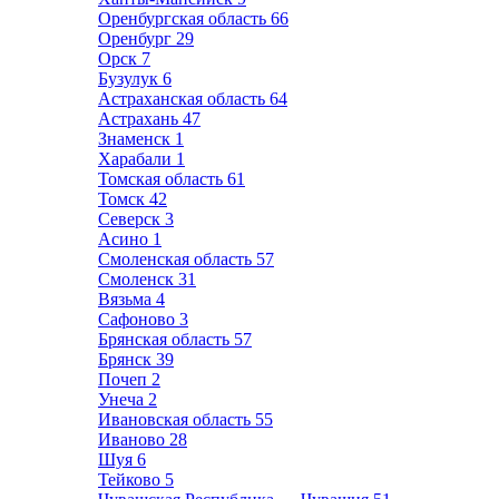
Оренбургская область
66
Оренбург
29
Орск
7
Бузулук
6
Астраханская область
64
Астрахань
47
Знаменск
1
Харабали
1
Томская область
61
Томск
42
Северск
3
Асино
1
Смоленская область
57
Смоленск
31
Вязьма
4
Сафоново
3
Брянская область
57
Брянск
39
Почеп
2
Унеча
2
Ивановская область
55
Иваново
28
Шуя
6
Тейково
5