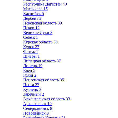
Республика Дагестан
40
Махачкала
15
Каспийск
5
Дербент
3
Псковская область
39
Псков
12
Великие Луки
8
Себеж
1
Курская область
38
Курск
27
Фатеж
1
Щигры
1
Липецкая область
37
Липецк
19
Елец
5
Грязи
2
Пензенская область
35
Пенза
27
Кузнецк
3
Заречный
2
Архангельская область
33
Архангельск
19
Северодвинск
8
Новодвинск
3
Республика Карелия
31