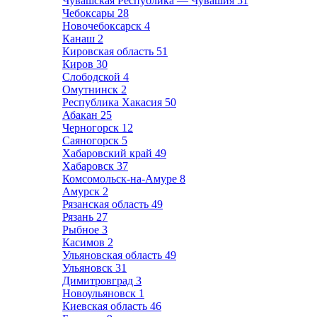
Чувашская Республика — Чувашия
51
Чебоксары
28
Новочебоксарск
4
Канаш
2
Кировская область
51
Киров
30
Слободской
4
Омутнинск
2
Республика Хакасия
50
Абакан
25
Черногорск
12
Саяногорск
5
Хабаровский край
49
Хабаровск
37
Комсомольск-на-Амуре
8
Амурск
2
Рязанская область
49
Рязань
27
Рыбное
3
Касимов
2
Ульяновская область
49
Ульяновск
31
Димитровград
3
Новоульяновск
1
Киевская область
46