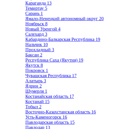
Караганда
13
Темиртау
5
Сарань
1
Ямало-Ненецкий автономный округ
20
Ноябрьск
8
Новый Уренгой
4
Салехард
3
Кабардино-Балкарская Республика
19
Нальчик
10
Прохладный
3
Баксан
2
Республика Саха (Якутия)
19
Якутск
8
Покровск
1
Чувашская Республика
17
Алатырь
3
Ядрин
2
Шумерля
1
Костанайская область
17
Костанай
15
Тобыл
2
Восточно-Казахстанская область
16
Усть-Каменогорск
16
Павлодарская область
15
Павлодар
13