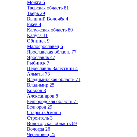
Можга
6
Тверская область
81
Тверь
29
Вышний Волочёк
4
Ржев
4
Калужская область
80
Калуга
31
Обнинск
9
Малоярославец
6
Ярославская область
77
Ярославль
47
Рыбинск
7
Переславль-Залесский
4
Алматы
73
Владимирская область
71
Владимир
25
Ковров
8
Александров
8
Белгородская область
71
Белгород
29
Старый Оскол
5
Строитель
3
Вологодская область
69
Вологда
26
Череповец
25