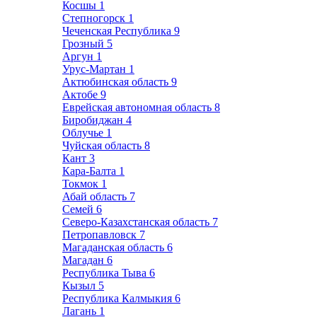
Косшы
1
Степногорск
1
Чеченская Республика
9
Грозный
5
Аргун
1
Урус-Мартан
1
Актюбинская область
9
Актобе
9
Еврейская автономная область
8
Биробиджан
4
Облучье
1
Чуйская область
8
Кант
3
Кара-Балта
1
Токмок
1
Абай область
7
Семей
6
Северо-Казахстанская область
7
Петропавловск
7
Магаданская область
6
Магадан
6
Республика Тыва
6
Кызыл
5
Республика Калмыкия
6
Лагань
1