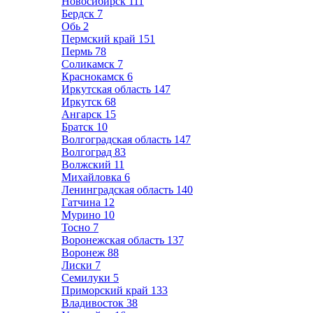
Новосибирск
111
Бердск
7
Обь
2
Пермский край
151
Пермь
78
Соликамск
7
Краснокамск
6
Иркутская область
147
Иркутск
68
Ангарск
15
Братск
10
Волгоградская область
147
Волгоград
83
Волжский
11
Михайловка
6
Ленинградская область
140
Гатчина
12
Мурино
10
Тосно
7
Воронежская область
137
Воронеж
88
Лиски
7
Семилуки
5
Приморский край
133
Владивосток
38