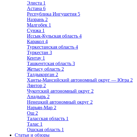
Элиста
1
Астана
6
Республика Ингушетия
5
Назрань
2
Малгобек
1
Сунжа
1
Иссык-Кульская область
4
Каракол
4
Туркестанская область
4
Туркестан
3
Кентау
1
Ташкентская область
3
Жетысу область
2
Талдыкорган
2
Ханты-Мансийский автономный округ — Югра
2
Лянтор
2
Чукотский автономный округ
2
Анадырь
2
Ненецкий автономный округ
2
Нарьян-Мар
2
Ош
2
Таласская область
1
Талас
1
Ошская область
1
Статьи и обзоры