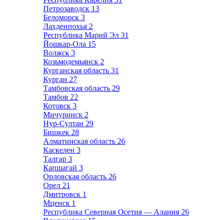
Петрозаводск
13
Беломорск
3
Лахденпохья
2
Республика Марий Эл
31
Йошкар-Ола
15
Волжск
3
Козьмодемьянск
2
Курганская область
31
Курган
27
Тамбовская область
29
Тамбов
22
Котовск
3
Мичуринск
2
Нур-Султан
29
Бишкек
28
Алматинская область
26
Каскелен
3
Талгар
3
Капшагай
3
Орловская область
26
Орел
21
Дмитровск
1
Мценск
1
Республика Северная Осетия — Алания
26