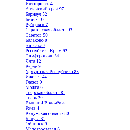
Ялуторовск
4
Алтайский край
97
Барнаул
52
Бийск
10
Рубцовск
7
Саратовская область
93
Саратов
50
Балаково
8
Энгельс
7
Республика Крым
92
Симферополь
34
Ялта
12
Керчь
9
Удмуртская Республика
83
Ижевск
44
Глазов
9
Можга
6
Тверская область
81
Тверь
29
Вышний Волочёк
4
Ржев
4
Калужская область
80
Калуга
31
Обнинск
9
Малоярославец
6