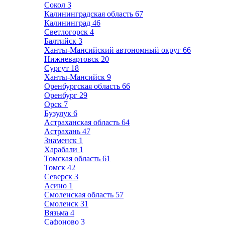
Сокол
3
Калининградская область
67
Калининград
46
Светлогорск
4
Балтийск
3
Ханты-Мансийский автономный округ
66
Нижневартовск
20
Сургут
18
Ханты-Мансийск
9
Оренбургская область
66
Оренбург
29
Орск
7
Бузулук
6
Астраханская область
64
Астрахань
47
Знаменск
1
Харабали
1
Томская область
61
Томск
42
Северск
3
Асино
1
Смоленская область
57
Смоленск
31
Вязьма
4
Сафоново
3