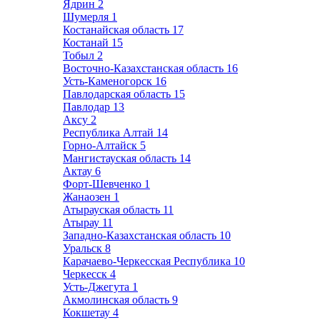
Ядрин
2
Шумерля
1
Костанайская область
17
Костанай
15
Тобыл
2
Восточно-Казахстанская область
16
Усть-Каменогорск
16
Павлодарская область
15
Павлодар
13
Аксу
2
Республика Алтай
14
Горно-Алтайск
5
Мангистауская область
14
Актау
6
Форт-Шевченко
1
Жанаозен
1
Атырауская область
11
Атырау
11
Западно-Казахстанская область
10
Уральск
8
Карачаево-Черкесская Республика
10
Черкесск
4
Усть-Джегута
1
Акмолинская область
9
Кокшетау
4