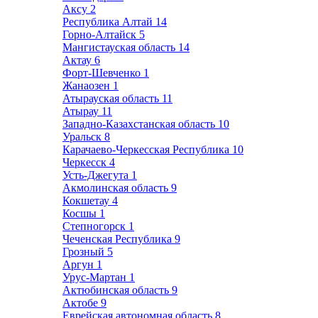
Аксу
2
Республика Алтай
14
Горно-Алтайск
5
Мангистауская область
14
Актау
6
Форт-Шевченко
1
Жанаозен
1
Атырауская область
11
Атырау
11
Западно-Казахстанская область
10
Уральск
8
Карачаево-Черкесская Республика
10
Черкесск
4
Усть-Джегута
1
Акмолинская область
9
Кокшетау
4
Косшы
1
Степногорск
1
Чеченская Республика
9
Грозный
5
Аргун
1
Урус-Мартан
1
Актюбинская область
9
Актобе
9
Еврейская автономная область
8