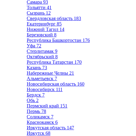
Самара
93
Тольятти
41
Сызрань
12
Свердловская область
183
Екатеринбург
85
Нижний Тагил
14
Березовский
8
Республика Башкортостан
176
Уфа
72
Стерлитамак
9
Октябрьский
8
Республика Татарстан
170
Казань
73
Набережные Челны
21
Альметьевск
7
Новосибирская область
160
Новосибирск
111
Бердск
7
Обь
2
Пермский край
151
Пермь
78
Соликамск
7
Краснокамск
6
Иркутская область
147
Иркутск
68