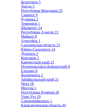
Белогорск
5
Тында
3
Республика Мордовия
25
Саранск
9
Рузаевка
2
Темников
1
Шымкент
24
Республика Адыгея
23
Майкоп
8
Адыгейск
1
Сахалинская область
21
Южно-Сахалинск
14
Долинск
2
Корсаков
2
Камчатский край
21
Петропавловск-Камчатский
8
Елизово
6
Вилючинск
2
Забайкальский край
21
Чита
18
Могоча
1
Республика Бурятия
20
Улан-Удэ
19
Северобайкальск
1
Карагандинская область
20