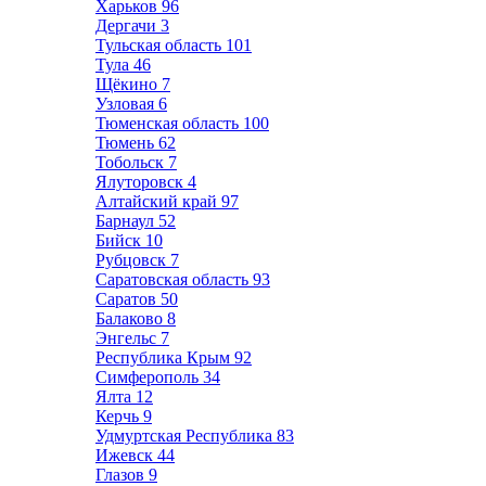
Харьков
96
Дергачи
3
Тульская область
101
Тула
46
Щёкино
7
Узловая
6
Тюменская область
100
Тюмень
62
Тобольск
7
Ялуторовск
4
Алтайский край
97
Барнаул
52
Бийск
10
Рубцовск
7
Саратовская область
93
Саратов
50
Балаково
8
Энгельс
7
Республика Крым
92
Симферополь
34
Ялта
12
Керчь
9
Удмуртская Республика
83
Ижевск
44
Глазов
9