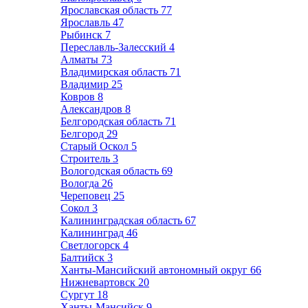
Ярославская область
77
Ярославль
47
Рыбинск
7
Переславль-Залесский
4
Алматы
73
Владимирская область
71
Владимир
25
Ковров
8
Александров
8
Белгородская область
71
Белгород
29
Старый Оскол
5
Строитель
3
Вологодская область
69
Вологда
26
Череповец
25
Сокол
3
Калининградская область
67
Калининград
46
Светлогорск
4
Балтийск
3
Ханты-Мансийский автономный округ
66
Нижневартовск
20
Сургут
18
Ханты-Мансийск
9