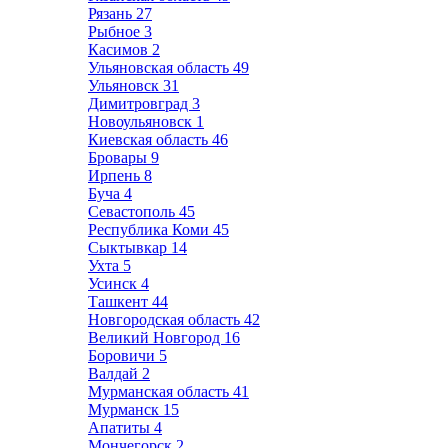
Рязань
27
Рыбное
3
Касимов
2
Ульяновская область
49
Ульяновск
31
Димитровград
3
Новоульяновск
1
Киевская область
46
Бровары
9
Ирпень
8
Буча
4
Севастополь
45
Республика Коми
45
Сыктывкар
14
Ухта
5
Усинск
4
Ташкент
44
Новгородская область
42
Великий Новгород
16
Боровичи
5
Валдай
2
Мурманская область
41
Мурманск
15
Апатиты
4
Мончегорск
2