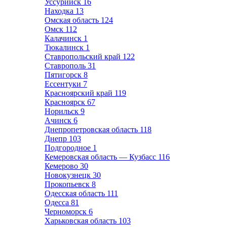
Уссурийск
16
Находка
13
Омская область
124
Омск
112
Калачинск
1
Тюкалинск
1
Ставропольский край
122
Ставрополь
31
Пятигорск
8
Ессентуки
7
Красноярский край
119
Красноярск
67
Норильск
9
Ачинск
6
Днепропетровская область
118
Днепр
103
Подгородное
1
Кемеровская область — Кузбасс
116
Кемерово
30
Новокузнецк
30
Прокопьевск
8
Одесская область
111
Одесса
81
Черноморск
6
Харьковская область
103