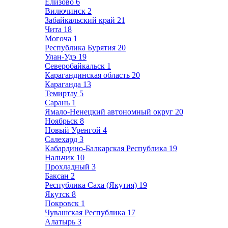
Елизово
6
Вилючинск
2
Забайкальский край
21
Чита
18
Могоча
1
Республика Бурятия
20
Улан-Удэ
19
Северобайкальск
1
Карагандинская область
20
Караганда
13
Темиртау
5
Сарань
1
Ямало-Ненецкий автономный округ
20
Ноябрьск
8
Новый Уренгой
4
Салехард
3
Кабардино-Балкарская Республика
19
Нальчик
10
Прохладный
3
Баксан
2
Республика Саха (Якутия)
19
Якутск
8
Покровск
1
Чувашская Республика
17
Алатырь
3