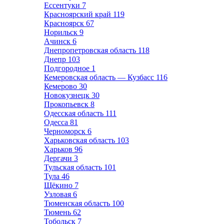
Ессентуки
7
Красноярский край
119
Красноярск
67
Норильск
9
Ачинск
6
Днепропетровская область
118
Днепр
103
Подгородное
1
Кемеровская область — Кузбасс
116
Кемерово
30
Новокузнецк
30
Прокопьевск
8
Одесская область
111
Одесса
81
Черноморск
6
Харьковская область
103
Харьков
96
Дергачи
3
Тульская область
101
Тула
46
Щёкино
7
Узловая
6
Тюменская область
100
Тюмень
62
Тобольск
7