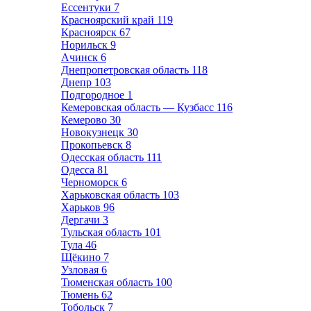
Ессентуки
7
Красноярский край
119
Красноярск
67
Норильск
9
Ачинск
6
Днепропетровская область
118
Днепр
103
Подгородное
1
Кемеровская область — Кузбасс
116
Кемерово
30
Новокузнецк
30
Прокопьевск
8
Одесская область
111
Одесса
81
Черноморск
6
Харьковская область
103
Харьков
96
Дергачи
3
Тульская область
101
Тула
46
Щёкино
7
Узловая
6
Тюменская область
100
Тюмень
62
Тобольск
7