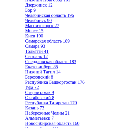
Дзержинск
12
Бор
9
Челябинская область
196
Челябинск
90
Магнитогорск
27
Миасс
15
Киев
190
Самарская область
189
Самара
93
Тольятти
41
Сызрань
12
Свердловская область
183
Екатеринбург
85
Нижний Тагил
14
Березовский
8
Республика Башкортостан
176
Уфа
72
Стерлитамак
9
Октябрьский
8
Республика Татарстан
170
Казань
73
Набережные Челны
21
Альметьевск
7
Новосибирская область
160