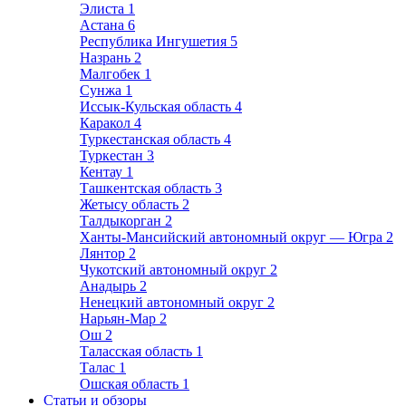
Элиста
1
Астана
6
Республика Ингушетия
5
Назрань
2
Малгобек
1
Сунжа
1
Иссык-Кульская область
4
Каракол
4
Туркестанская область
4
Туркестан
3
Кентау
1
Ташкентская область
3
Жетысу область
2
Талдыкорган
2
Ханты-Мансийский автономный округ — Югра
2
Лянтор
2
Чукотский автономный округ
2
Анадырь
2
Ненецкий автономный округ
2
Нарьян-Мар
2
Ош
2
Таласская область
1
Талас
1
Ошская область
1
Статьи и обзоры