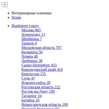
×
Ветеринарные клиники
Home
Выберите город
Москва
865
Зеленоград
13
Щербинка
7
Троицк
4
Московская область
797
Балашиха
50
Химки
40
Люберцы
38
Санкт-Петербург
451
Краснодарский край
410
Краснодар
155
Сочи
47
Новороссийск
28
Ростовская область
222
Ростов-на-Дону
109
Таганрог
16
Батайск
10
Нижегородская область
199
Нижний Новгород
101