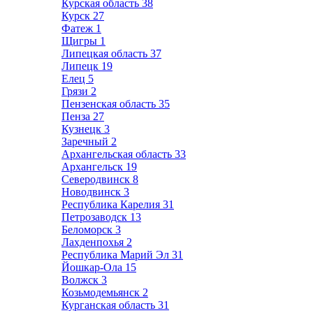
Курская область
38
Курск
27
Фатеж
1
Щигры
1
Липецкая область
37
Липецк
19
Елец
5
Грязи
2
Пензенская область
35
Пенза
27
Кузнецк
3
Заречный
2
Архангельская область
33
Архангельск
19
Северодвинск
8
Новодвинск
3
Республика Карелия
31
Петрозаводск
13
Беломорск
3
Лахденпохья
2
Республика Марий Эл
31
Йошкар-Ола
15
Волжск
3
Козьмодемьянск
2
Курганская область
31