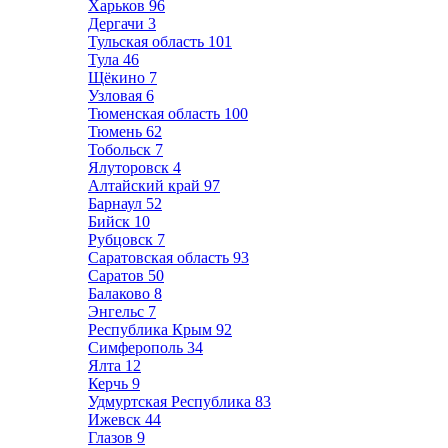
Харьков
96
Дергачи
3
Тульская область
101
Тула
46
Щёкино
7
Узловая
6
Тюменская область
100
Тюмень
62
Тобольск
7
Ялуторовск
4
Алтайский край
97
Барнаул
52
Бийск
10
Рубцовск
7
Саратовская область
93
Саратов
50
Балаково
8
Энгельс
7
Республика Крым
92
Симферополь
34
Ялта
12
Керчь
9
Удмуртская Республика
83
Ижевск
44
Глазов
9