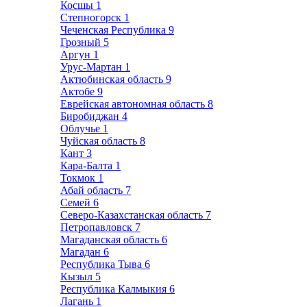
Косшы
1
Степногорск
1
Чеченская Республика
9
Грозный
5
Аргун
1
Урус-Мартан
1
Актюбинская область
9
Актобе
9
Еврейская автономная область
8
Биробиджан
4
Облучье
1
Чуйская область
8
Кант
3
Кара-Балта
1
Токмок
1
Абай область
7
Семей
6
Северо-Казахстанская область
7
Петропавловск
7
Магаданская область
6
Магадан
6
Республика Тыва
6
Кызыл
5
Республика Калмыкия
6
Лагань
1