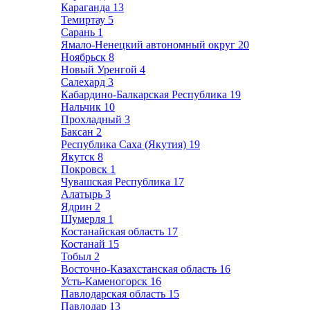
Караганда
13
Темиртау
5
Сарань
1
Ямало-Ненецкий автономный округ
20
Ноябрьск
8
Новый Уренгой
4
Салехард
3
Кабардино-Балкарская Республика
19
Нальчик
10
Прохладный
3
Баксан
2
Республика Саха (Якутия)
19
Якутск
8
Покровск
1
Чувашская Республика
17
Алатырь
3
Ядрин
2
Шумерля
1
Костанайская область
17
Костанай
15
Тобыл
2
Восточно-Казахстанская область
16
Усть-Каменогорск
16
Павлодарская область
15
Павлодар
13