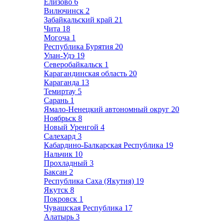
Елизово
6
Вилючинск
2
Забайкальский край
21
Чита
18
Могоча
1
Республика Бурятия
20
Улан-Удэ
19
Северобайкальск
1
Карагандинская область
20
Караганда
13
Темиртау
5
Сарань
1
Ямало-Ненецкий автономный округ
20
Ноябрьск
8
Новый Уренгой
4
Салехард
3
Кабардино-Балкарская Республика
19
Нальчик
10
Прохладный
3
Баксан
2
Республика Саха (Якутия)
19
Якутск
8
Покровск
1
Чувашская Республика
17
Алатырь
3