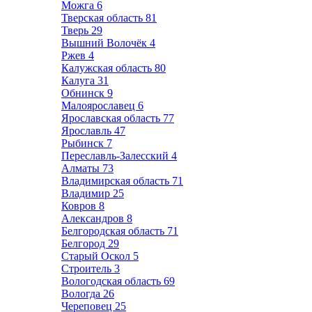
Можга
6
Тверская область
81
Тверь
29
Вышний Волочёк
4
Ржев
4
Калужская область
80
Калуга
31
Обнинск
9
Малоярославец
6
Ярославская область
77
Ярославль
47
Рыбинск
7
Переславль-Залесский
4
Алматы
73
Владимирская область
71
Владимир
25
Ковров
8
Александров
8
Белгородская область
71
Белгород
29
Старый Оскол
5
Строитель
3
Вологодская область
69
Вологда
26
Череповец
25