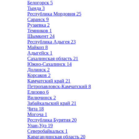
Белогорск
5
Тында
3
Республика Мордовия
25
Саранск
9
Рузаевка
2
Темников
1
Шымкент
24
Республика Адыгея
23
Майкоп
8
Адыгейск
1
Сахалинская область
21
Южно-Сахалинск
14
Долинск
2
Корсаков
2
Камчатский край
21
Петропавловск-Камчатский
8
Елизово
6
Вилючинск
2
Забайкальский край
21
Чита
18
Могоча
1
Республика Бурятия
20
Улан-Удэ
19
Северобайкальск
1
Карагандинская область
20