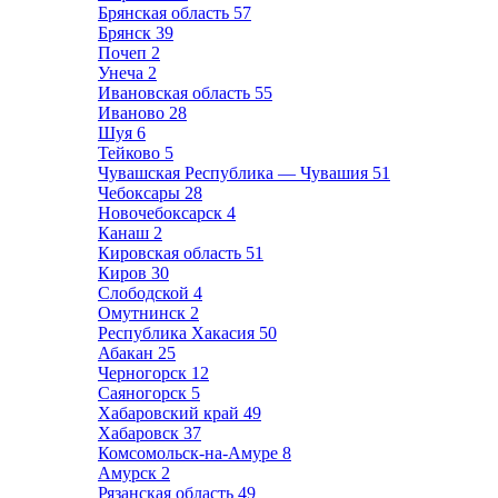
Брянская область
57
Брянск
39
Почеп
2
Унеча
2
Ивановская область
55
Иваново
28
Шуя
6
Тейково
5
Чувашская Республика — Чувашия
51
Чебоксары
28
Новочебоксарск
4
Канаш
2
Кировская область
51
Киров
30
Слободской
4
Омутнинск
2
Республика Хакасия
50
Абакан
25
Черногорск
12
Саяногорск
5
Хабаровский край
49
Хабаровск
37
Комсомольск-на-Амуре
8
Амурск
2
Рязанская область
49