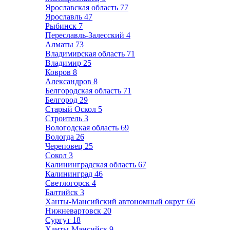
Ярославская область
77
Ярославль
47
Рыбинск
7
Переславль-Залесский
4
Алматы
73
Владимирская область
71
Владимир
25
Ковров
8
Александров
8
Белгородская область
71
Белгород
29
Старый Оскол
5
Строитель
3
Вологодская область
69
Вологда
26
Череповец
25
Сокол
3
Калининградская область
67
Калининград
46
Светлогорск
4
Балтийск
3
Ханты-Мансийский автономный округ
66
Нижневартовск
20
Сургут
18
Ханты-Мансийск
9