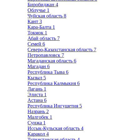
Биробиджан
4
Облучье
1
Чуйская область
8
Кант
3
Кара-Балта
1
Токмок
1
Абай область
7
Семей
6
Северо-Казахстанская область
7
Петропавловск
7
Магаданская область
6
Магадан
6
Республика Тыва
6
Кызыл
5
Республика Калмыкия
6
Лагань
1
Элиста
1
Астана
6
Республика Ингушетия
5
Назрань
2
Малгобек
1
Сунжа
1
Иссык-Кульская область
4
Каракол
4
Туркестанская область
4