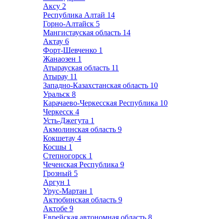
Аксу
2
Республика Алтай
14
Горно-Алтайск
5
Мангистауская область
14
Актау
6
Форт-Шевченко
1
Жанаозен
1
Атырауская область
11
Атырау
11
Западно-Казахстанская область
10
Уральск
8
Карачаево-Черкесская Республика
10
Черкесск
4
Усть-Джегута
1
Акмолинская область
9
Кокшетау
4
Косшы
1
Степногорск
1
Чеченская Республика
9
Грозный
5
Аргун
1
Урус-Мартан
1
Актюбинская область
9
Актобе
9
Еврейская автономная область
8