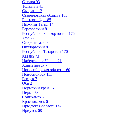
Самара
93
Тольятти
41
Сызрань
12
Свердловская область
183
Екатеринбург
85
Нижний Тагил
14
Березовский
8
Республика Башкортостан
176
Уфа
72
Стерлитамак
9
Октябрьский
8
Республика Татарстан
170
Казань
73
Набережные Челны
21
Альметьевск
7
Новосибирская область
160
Новосибирск
111
Бердск
7
Обь
2
Пермский край
151
Пермь
78
Соликамск
7
Краснокамск
6
Иркутская область
147
Иркутск
68