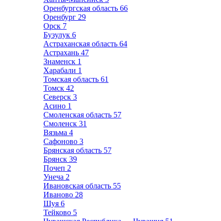
Оренбургская область
66
Оренбург
29
Орск
7
Бузулук
6
Астраханская область
64
Астрахань
47
Знаменск
1
Харабали
1
Томская область
61
Томск
42
Северск
3
Асино
1
Смоленская область
57
Смоленск
31
Вязьма
4
Сафоново
3
Брянская область
57
Брянск
39
Почеп
2
Унеча
2
Ивановская область
55
Иваново
28
Шуя
6
Тейково
5