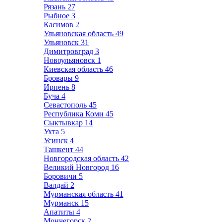
Рязань
27
Рыбное
3
Касимов
2
Ульяновская область
49
Ульяновск
31
Димитровград
3
Новоульяновск
1
Киевская область
46
Бровары
9
Ирпень
8
Буча
4
Севастополь
45
Республика Коми
45
Сыктывкар
14
Ухта
5
Усинск
4
Ташкент
44
Новгородская область
42
Великий Новгород
16
Боровичи
5
Валдай
2
Мурманская область
41
Мурманск
15
Апатиты
4
Мончегорск
2