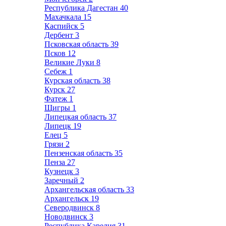
Республика Дагестан
40
Махачкала
15
Каспийск
5
Дербент
3
Псковская область
39
Псков
12
Великие Луки
8
Себеж
1
Курская область
38
Курск
27
Фатеж
1
Щигры
1
Липецкая область
37
Липецк
19
Елец
5
Грязи
2
Пензенская область
35
Пенза
27
Кузнецк
3
Заречный
2
Архангельская область
33
Архангельск
19
Северодвинск
8
Новодвинск
3
Республика Карелия
31