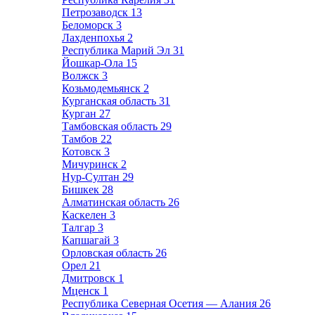
Петрозаводск
13
Беломорск
3
Лахденпохья
2
Республика Марий Эл
31
Йошкар-Ола
15
Волжск
3
Козьмодемьянск
2
Курганская область
31
Курган
27
Тамбовская область
29
Тамбов
22
Котовск
3
Мичуринск
2
Нур-Султан
29
Бишкек
28
Алматинская область
26
Каскелен
3
Талгар
3
Капшагай
3
Орловская область
26
Орел
21
Дмитровск
1
Мценск
1
Республика Северная Осетия — Алания
26