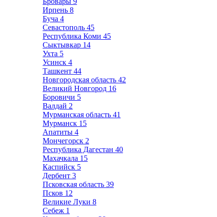
Бровары
9
Ирпень
8
Буча
4
Севастополь
45
Республика Коми
45
Сыктывкар
14
Ухта
5
Усинск
4
Ташкент
44
Новгородская область
42
Великий Новгород
16
Боровичи
5
Валдай
2
Мурманская область
41
Мурманск
15
Апатиты
4
Мончегорск
2
Республика Дагестан
40
Махачкала
15
Каспийск
5
Дербент
3
Псковская область
39
Псков
12
Великие Луки
8
Себеж
1