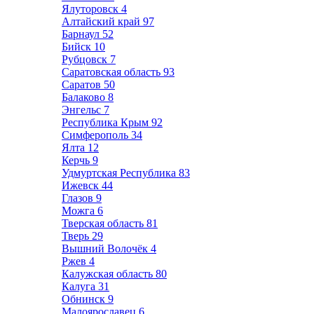
Ялуторовск
4
Алтайский край
97
Барнаул
52
Бийск
10
Рубцовск
7
Саратовская область
93
Саратов
50
Балаково
8
Энгельс
7
Республика Крым
92
Симферополь
34
Ялта
12
Керчь
9
Удмуртская Республика
83
Ижевск
44
Глазов
9
Можга
6
Тверская область
81
Тверь
29
Вышний Волочёк
4
Ржев
4
Калужская область
80
Калуга
31
Обнинск
9
Малоярославец
6