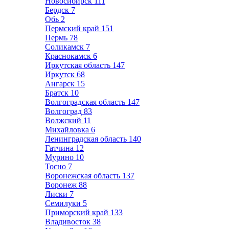
Новосибирск
111
Бердск
7
Обь
2
Пермский край
151
Пермь
78
Соликамск
7
Краснокамск
6
Иркутская область
147
Иркутск
68
Ангарск
15
Братск
10
Волгоградская область
147
Волгоград
83
Волжский
11
Михайловка
6
Ленинградская область
140
Гатчина
12
Мурино
10
Тосно
7
Воронежская область
137
Воронеж
88
Лиски
7
Семилуки
5
Приморский край
133
Владивосток
38