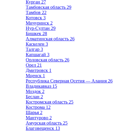
Курган
27
Тамбовская область
29
Тамбов
22
Котовск
3
Мичуринск
2
Нур-Султан
29
Бишкек
28
Алматинская область
26
Каскелен
3
Талгар
3
Капшагай
3
Орловская область
26
Орел
21
Дмитровск
1
Мценск
1
Республика Северная Осетия — Алания
26
Владикавказ
15
Моздок
2
Беслан
2
Костромская область
25
Кострома
12
Шарья
2
Мантурово
2
Амурская область
25
Благовещенск
13