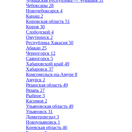
Чувашская Республика — Чувашия
51
Чебоксары
28
Новочебоксарск
4
Канаш
2
Кировская область
51
Киров
30
Слободской
4
Омутнинск
2
Республика Хакасия
50
Абакан
25
Черногорск
12
Саяногорск
5
Хабаровский край
49
Хабаровск
37
Комсомольск-на-Амуре
8
Амурск
2
Рязанская область
49
Рязань
27
Рыбное
3
Касимов
2
Ульяновская область
49
Ульяновск
31
Димитровград
3
Новоульяновск
1
Киевская область
46