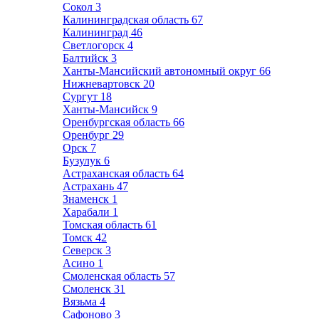
Сокол
3
Калининградская область
67
Калининград
46
Светлогорск
4
Балтийск
3
Ханты-Мансийский автономный округ
66
Нижневартовск
20
Сургут
18
Ханты-Мансийск
9
Оренбургская область
66
Оренбург
29
Орск
7
Бузулук
6
Астраханская область
64
Астрахань
47
Знаменск
1
Харабали
1
Томская область
61
Томск
42
Северск
3
Асино
1
Смоленская область
57
Смоленск
31
Вязьма
4
Сафоново
3