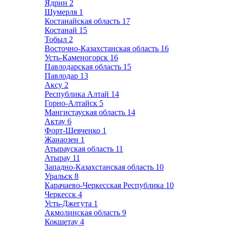
Ядрин
2
Шумерля
1
Костанайская область
17
Костанай
15
Тобыл
2
Восточно-Казахстанская область
16
Усть-Каменогорск
16
Павлодарская область
15
Павлодар
13
Аксу
2
Республика Алтай
14
Горно-Алтайск
5
Мангистауская область
14
Актау
6
Форт-Шевченко
1
Жанаозен
1
Атырауская область
11
Атырау
11
Западно-Казахстанская область
10
Уральск
8
Карачаево-Черкесская Республика
10
Черкесск
4
Усть-Джегута
1
Акмолинская область
9
Кокшетау
4