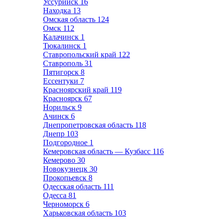
Уссурийск
16
Находка
13
Омская область
124
Омск
112
Калачинск
1
Тюкалинск
1
Ставропольский край
122
Ставрополь
31
Пятигорск
8
Ессентуки
7
Красноярский край
119
Красноярск
67
Норильск
9
Ачинск
6
Днепропетровская область
118
Днепр
103
Подгородное
1
Кемеровская область — Кузбасс
116
Кемерово
30
Новокузнецк
30
Прокопьевск
8
Одесская область
111
Одесса
81
Черноморск
6
Харьковская область
103