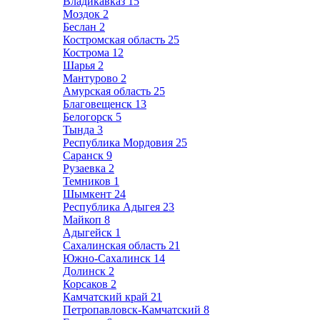
Владикавказ
15
Моздок
2
Беслан
2
Костромская область
25
Кострома
12
Шарья
2
Мантурово
2
Амурская область
25
Благовещенск
13
Белогорск
5
Тында
3
Республика Мордовия
25
Саранск
9
Рузаевка
2
Темников
1
Шымкент
24
Республика Адыгея
23
Майкоп
8
Адыгейск
1
Сахалинская область
21
Южно-Сахалинск
14
Долинск
2
Корсаков
2
Камчатский край
21
Петропавловск-Камчатский
8