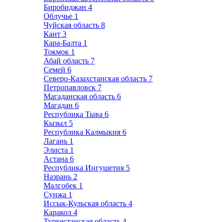
Биробиджан
4
Облучье
1
Чуйская область
8
Кант
3
Кара-Балта
1
Токмок
1
Абай область
7
Семей
6
Северо-Казахстанская область
7
Петропавловск
7
Магаданская область
6
Магадан
6
Республика Тыва
6
Кызыл
5
Республика Калмыкия
6
Лагань
1
Элиста
1
Астана
6
Республика Ингушетия
5
Назрань
2
Малгобек
1
Сунжа
1
Иссык-Кульская область
4
Каракол
4
Туркестанская область
4