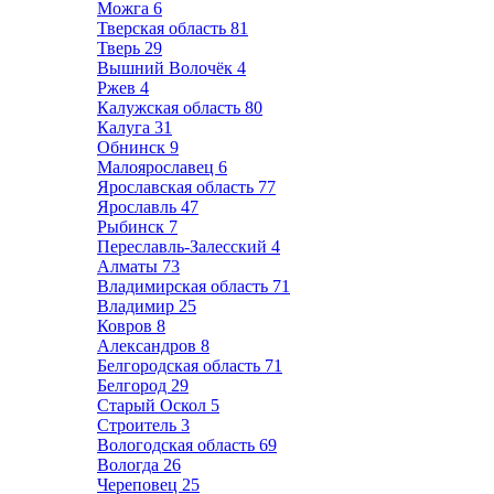
Можга
6
Тверская область
81
Тверь
29
Вышний Волочёк
4
Ржев
4
Калужская область
80
Калуга
31
Обнинск
9
Малоярославец
6
Ярославская область
77
Ярославль
47
Рыбинск
7
Переславль-Залесский
4
Алматы
73
Владимирская область
71
Владимир
25
Ковров
8
Александров
8
Белгородская область
71
Белгород
29
Старый Оскол
5
Строитель
3
Вологодская область
69
Вологда
26
Череповец
25