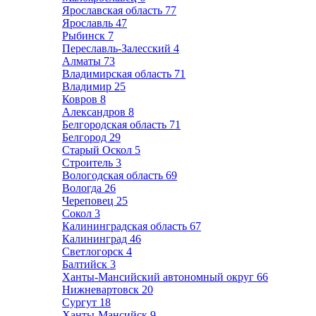
Ярославская область
77
Ярославль
47
Рыбинск
7
Переславль-Залесский
4
Алматы
73
Владимирская область
71
Владимир
25
Ковров
8
Александров
8
Белгородская область
71
Белгород
29
Старый Оскол
5
Строитель
3
Вологодская область
69
Вологда
26
Череповец
25
Сокол
3
Калининградская область
67
Калининград
46
Светлогорск
4
Балтийск
3
Ханты-Мансийский автономный округ
66
Нижневартовск
20
Сургут
18
Ханты-Мансийск
9