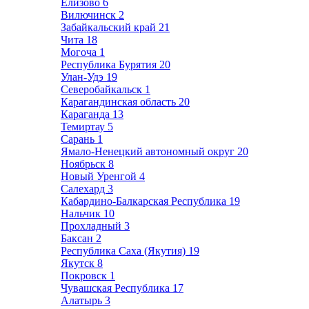
Елизово
6
Вилючинск
2
Забайкальский край
21
Чита
18
Могоча
1
Республика Бурятия
20
Улан-Удэ
19
Северобайкальск
1
Карагандинская область
20
Караганда
13
Темиртау
5
Сарань
1
Ямало-Ненецкий автономный округ
20
Ноябрьск
8
Новый Уренгой
4
Салехард
3
Кабардино-Балкарская Республика
19
Нальчик
10
Прохладный
3
Баксан
2
Республика Саха (Якутия)
19
Якутск
8
Покровск
1
Чувашская Республика
17
Алатырь
3