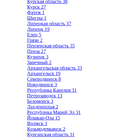
Курская область
38
Курск
27
Фатеж
1
Щигры
1
Липецкая область
37
Липецк
19
Елец
5
Грязи
2
Пензенская область
35
Пенза
27
Кузнецк
3
Заречный
2
Архангельская область
33
Архангельск
19
Северодвинск
8
Новодвинск
3
Республика Карелия
31
Петрозаводск
13
Беломорск
3
Лахденпохья
2
Республика Марий Эл
31
Йошкар-Ола
15
Волжск
3
Козьмодемьянск
2
Курганская область
31