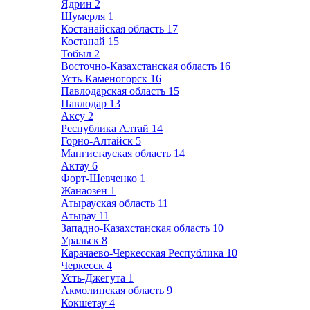
Ядрин
2
Шумерля
1
Костанайская область
17
Костанай
15
Тобыл
2
Восточно-Казахстанская область
16
Усть-Каменогорск
16
Павлодарская область
15
Павлодар
13
Аксу
2
Республика Алтай
14
Горно-Алтайск
5
Мангистауская область
14
Актау
6
Форт-Шевченко
1
Жанаозен
1
Атырауская область
11
Атырау
11
Западно-Казахстанская область
10
Уральск
8
Карачаево-Черкесская Республика
10
Черкесск
4
Усть-Джегута
1
Акмолинская область
9
Кокшетау
4