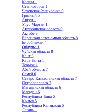
Косшы
1
Степногорск
1
Чеченская Республика
9
Грозный
5
Аргун
1
Урус-Мартан
1
Актюбинская область
9
Актобе
9
Еврейская автономная область
8
Биробиджан
4
Облучье
1
Чуйская область
8
Кант
3
Кара-Балта
1
Токмок
1
Абай область
7
Семей
6
Северо-Казахстанская область
7
Петропавловск
7
Магаданская область
6
Магадан
6
Республика Тыва
6
Кызыл
5
Республика Калмыкия
6
Лагань
1