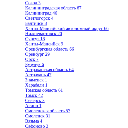
Сокол
3
Калининградская область
67
Калининград
46
Светлогорск
4
Балтийск
3
Ханты-Мансийский автономный округ
66
Нижневартовск
20
Сургут
18
Ханты-Мансийск
9
Оренбургская область
66
Оренбург
29
Орск
7
Бузулук
6
Астраханская область
64
Астрахань
47
Знаменск
1
Харабали
1
Томская область
61
Томск
42
Северск
3
Асино
1
Смоленская область
57
Смоленск
31
Вязьма
4
Сафоново
3