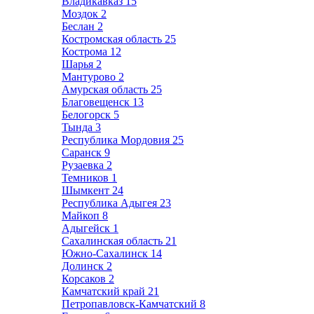
Владикавказ
15
Моздок
2
Беслан
2
Костромская область
25
Кострома
12
Шарья
2
Мантурово
2
Амурская область
25
Благовещенск
13
Белогорск
5
Тында
3
Республика Мордовия
25
Саранск
9
Рузаевка
2
Темников
1
Шымкент
24
Республика Адыгея
23
Майкоп
8
Адыгейск
1
Сахалинская область
21
Южно-Сахалинск
14
Долинск
2
Корсаков
2
Камчатский край
21
Петропавловск-Камчатский
8