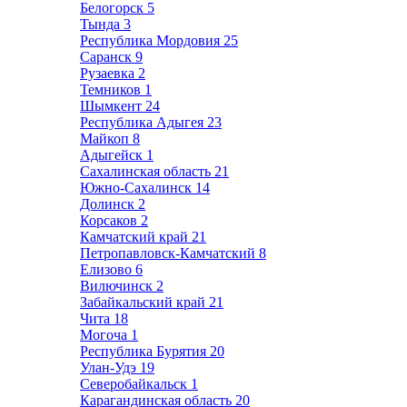
Белогорск
5
Тында
3
Республика Мордовия
25
Саранск
9
Рузаевка
2
Темников
1
Шымкент
24
Республика Адыгея
23
Майкоп
8
Адыгейск
1
Сахалинская область
21
Южно-Сахалинск
14
Долинск
2
Корсаков
2
Камчатский край
21
Петропавловск-Камчатский
8
Елизово
6
Вилючинск
2
Забайкальский край
21
Чита
18
Могоча
1
Республика Бурятия
20
Улан-Удэ
19
Северобайкальск
1
Карагандинская область
20