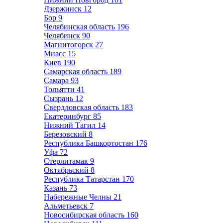
Дзержинск
12
Бор
9
Челябинская область
196
Челябинск
90
Магнитогорск
27
Миасс
15
Киев
190
Самарская область
189
Самара
93
Тольятти
41
Сызрань
12
Свердловская область
183
Екатеринбург
85
Нижний Тагил
14
Березовский
8
Республика Башкортостан
176
Уфа
72
Стерлитамак
9
Октябрьский
8
Республика Татарстан
170
Казань
73
Набережные Челны
21
Альметьевск
7
Новосибирская область
160