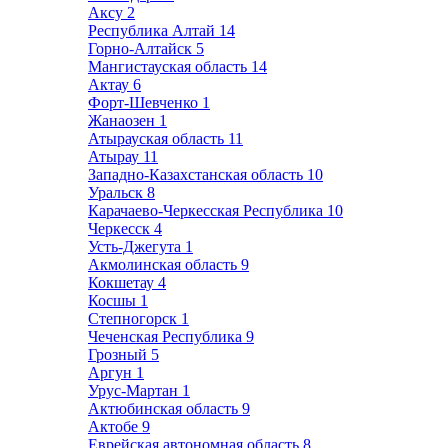
Аксу
2
Республика Алтай
14
Горно-Алтайск
5
Мангистауская область
14
Актау
6
Форт-Шевченко
1
Жанаозен
1
Атырауская область
11
Атырау
11
Западно-Казахстанская область
10
Уральск
8
Карачаево-Черкесская Республика
10
Черкесск
4
Усть-Джегута
1
Акмолинская область
9
Кокшетау
4
Косшы
1
Степногорск
1
Чеченская Республика
9
Грозный
5
Аргун
1
Урус-Мартан
1
Актюбинская область
9
Актобе
9
Еврейская автономная область
8