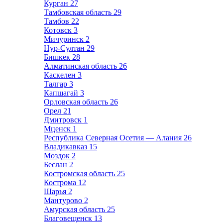
Курган
27
Тамбовская область
29
Тамбов
22
Котовск
3
Мичуринск
2
Нур-Султан
29
Бишкек
28
Алматинская область
26
Каскелен
3
Талгар
3
Капшагай
3
Орловская область
26
Орел
21
Дмитровск
1
Мценск
1
Республика Северная Осетия — Алания
26
Владикавказ
15
Моздок
2
Беслан
2
Костромская область
25
Кострома
12
Шарья
2
Мантурово
2
Амурская область
25
Благовещенск
13