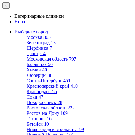
×
Ветеринарные клиники
Home
Выберите город
Москва
865
Зеленоград
13
Щербинка
7
Троицк
4
Московская область
797
Балашиха
50
Химки
40
Люберцы
38
Санкт-Петербург
451
Краснодарский край
410
Краснодар
155
Сочи
47
Новороссийск
28
Ростовская область
222
Ростов-на-Дону
109
Таганрог
16
Батайск
10
Нижегородская область
199
Нижний Новгород
101