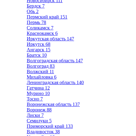
Новосибирск
111
Бердск
7
Обь
2
Пермский край
151
Пермь
78
Соликамск
7
Краснокамск
6
Иркутская область
147
Иркутск
68
Ангарск
15
Братск
10
Волгоградская область
147
Волгоград
83
Волжский
11
Михайловка
6
Ленинградская область
140
Гатчина
12
Мурино
10
Тосно
7
Воронежская область
137
Воронеж
88
Лиски
7
Семилуки
5
Приморский край
133
Владивосток
38