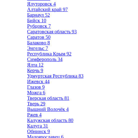
Ялуторовск
4
Алтайский край
97
Барнаул
52
Бийск
10
Рубцовск
7
Саратовская область
93
Саратов
50
Балаково
8
Энгельс
7
Республика Крым
92
Симферополь
34
Ялта
12
Керчь
9
Удмуртская Республика
83
Ижевск
44
Глазов
9
Можга
6
Тверская область
81
Тверь
29
Вышний Волочёк
4
Ржев
4
Калужская область
80
Калуга
31
Обнинск
9
Малоярославец
6