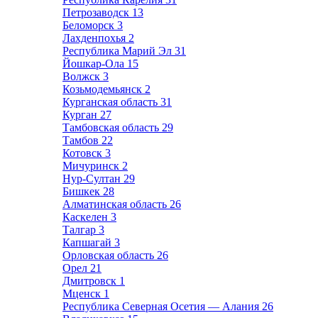
Петрозаводск
13
Беломорск
3
Лахденпохья
2
Республика Марий Эл
31
Йошкар-Ола
15
Волжск
3
Козьмодемьянск
2
Курганская область
31
Курган
27
Тамбовская область
29
Тамбов
22
Котовск
3
Мичуринск
2
Нур-Султан
29
Бишкек
28
Алматинская область
26
Каскелен
3
Талгар
3
Капшагай
3
Орловская область
26
Орел
21
Дмитровск
1
Мценск
1
Республика Северная Осетия — Алания
26