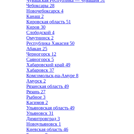
Чувашская Республика — Чувашия
51
Чебоксары
28
Новочебоксарск
4
Канаш
2
Кировская область
51
Киров
30
Слободской
4
Омутнинск
2
Республика Хакасия
50
Абакан
25
Черногорск
12
Саяногорск
5
Хабаровский край
49
Хабаровск
37
Комсомольск-на-Амуре
8
Амурск
2
Рязанская область
49
Рязань
27
Рыбное
3
Касимов
2
Ульяновская область
49
Ульяновск
31
Димитровград
3
Новоульяновск
1
Киевская область
46