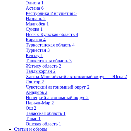
Элиста
1
Астана
6
Республика Ингушетия
5
Назрань
2
Малгобек
1
Сунжа
1
Иссык-Кульская область
4
Каракол
4
Туркестанская область
4
Туркестан
3
Кентау
1
Ташкентская область
3
Жетысу область
2
Талдыкорган
2
Ханты-Мансийский автономный округ — Югра
2
Лянтор
2
Чукотский автономный округ
2
Анадырь
2
Ненецкий автономный округ
2
Нарьян-Мар
2
Ош
2
Таласская область
1
Талас
1
Ошская область
1
Статьи и обзоры