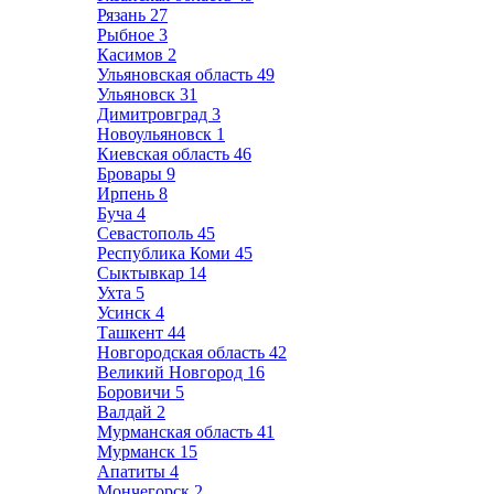
Рязань
27
Рыбное
3
Касимов
2
Ульяновская область
49
Ульяновск
31
Димитровград
3
Новоульяновск
1
Киевская область
46
Бровары
9
Ирпень
8
Буча
4
Севастополь
45
Республика Коми
45
Сыктывкар
14
Ухта
5
Усинск
4
Ташкент
44
Новгородская область
42
Великий Новгород
16
Боровичи
5
Валдай
2
Мурманская область
41
Мурманск
15
Апатиты
4
Мончегорск
2