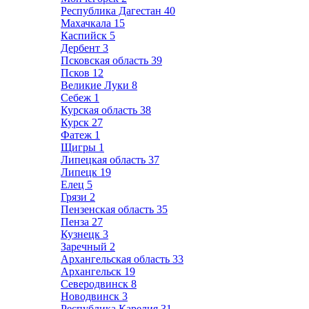
Республика Дагестан
40
Махачкала
15
Каспийск
5
Дербент
3
Псковская область
39
Псков
12
Великие Луки
8
Себеж
1
Курская область
38
Курск
27
Фатеж
1
Щигры
1
Липецкая область
37
Липецк
19
Елец
5
Грязи
2
Пензенская область
35
Пенза
27
Кузнецк
3
Заречный
2
Архангельская область
33
Архангельск
19
Северодвинск
8
Новодвинск
3
Республика Карелия
31