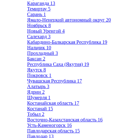
Караганда
13
Темиртау
5
Сарань
1
Ямало-Ненецкий автономный округ
20
Ноябрьск
8
Новый Уренгой
4
Салехард
3
Кабардино-Балкарская Республика
19
Нальчик
10
Прохладный
3
Баксан
2
Республика Саха (Якутия)
19
Якутск
8
Покровск
1
Чувашская Республика
17
Алатырь
3
Ядрин
2
Шумерля
1
Костанайская область
17
Костанай
15
Тобыл
2
Восточно-Казахстанская область
16
Усть-Каменогорск
16
Павлодарская область
15
Павлодар
13