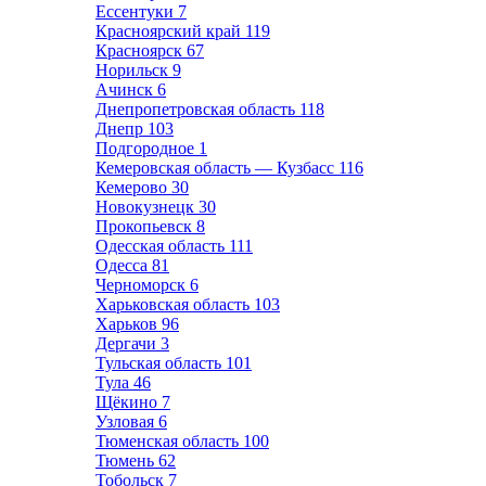
Ессентуки
7
Красноярский край
119
Красноярск
67
Норильск
9
Ачинск
6
Днепропетровская область
118
Днепр
103
Подгородное
1
Кемеровская область — Кузбасс
116
Кемерово
30
Новокузнецк
30
Прокопьевск
8
Одесская область
111
Одесса
81
Черноморск
6
Харьковская область
103
Харьков
96
Дергачи
3
Тульская область
101
Тула
46
Щёкино
7
Узловая
6
Тюменская область
100
Тюмень
62
Тобольск
7