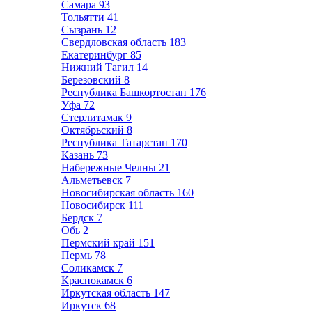
Самара
93
Тольятти
41
Сызрань
12
Свердловская область
183
Екатеринбург
85
Нижний Тагил
14
Березовский
8
Республика Башкортостан
176
Уфа
72
Стерлитамак
9
Октябрьский
8
Республика Татарстан
170
Казань
73
Набережные Челны
21
Альметьевск
7
Новосибирская область
160
Новосибирск
111
Бердск
7
Обь
2
Пермский край
151
Пермь
78
Соликамск
7
Краснокамск
6
Иркутская область
147
Иркутск
68