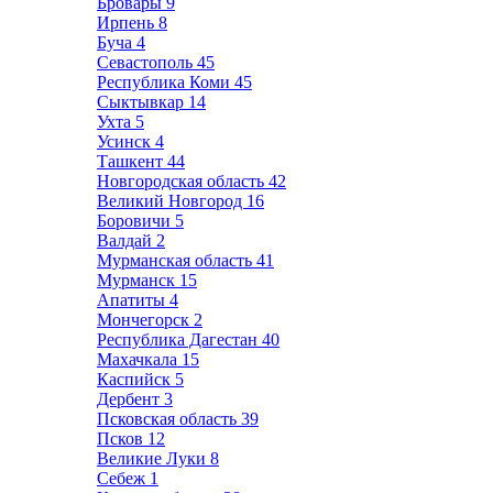
Бровары
9
Ирпень
8
Буча
4
Севастополь
45
Республика Коми
45
Сыктывкар
14
Ухта
5
Усинск
4
Ташкент
44
Новгородская область
42
Великий Новгород
16
Боровичи
5
Валдай
2
Мурманская область
41
Мурманск
15
Апатиты
4
Мончегорск
2
Республика Дагестан
40
Махачкала
15
Каспийск
5
Дербент
3
Псковская область
39
Псков
12
Великие Луки
8
Себеж
1