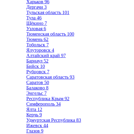
Харьков
96
Дергачи
3
Тульская область
101
Тула
46
Щёкино
7
Узловая
6
Тюменская область
100
Тюмень
62
Тобольск
7
Ялуторовск
4
Алтайский край
97
Барнаул
52
Бийск
10
Рубцовск
7
Саратовская область
93
Саратов
50
Балаково
8
Энгельс
7
Республика Крым
92
Симферополь
34
Ялта
12
Керчь
9
Удмуртская Республика
83
Ижевск
44
Глазов
9