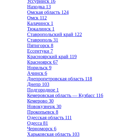
Уссурийск
16
Находка
13
Омская область
124
Омск
112
Калачинск
1
Тюкалинск
1
Ставропольский край
122
Ставрополь
31
Пятигорск
8
Ессентуки
7
Красноярский край
119
Красноярск
67
Норильск
9
Ачинск
6
Днепропетровская область
118
Днепр
103
Подгородное
1
Кемеровская область — Кузбасс
116
Кемерово
30
Новокузнецк
30
Прокопьевск
8
Одесская область
111
Одесса
81
Черноморск
6
Харьковская область
103