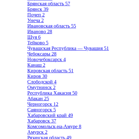
Брянская область
57
Брянск
39
Почеп
2
Унеча
2
Ивановская область
55
Иваново
28
Шуя
6
Тейково
5
Чувашская Республика — Чувашия
51
Чебоксары
28
Новочебоксарск
4
Канаш
2
Кировская область
51
Киров
30
Слободской
4
Омутнинск
2
Республика Хакасия
50
Абакан
25
Черногорск
12
Саяногорск
5
Хабаровский край
49
Хабаровск
37
Комсомольск-на-Амуре
8
Амурск
2
Рязанская область
49