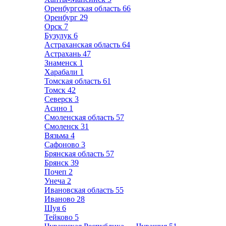
Оренбургская область
66
Оренбург
29
Орск
7
Бузулук
6
Астраханская область
64
Астрахань
47
Знаменск
1
Харабали
1
Томская область
61
Томск
42
Северск
3
Асино
1
Смоленская область
57
Смоленск
31
Вязьма
4
Сафоново
3
Брянская область
57
Брянск
39
Почеп
2
Унеча
2
Ивановская область
55
Иваново
28
Шуя
6
Тейково
5