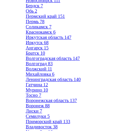
Новосибирск
111
Бердск
7
Обь
2
Пермский край
151
Пермь
78
Соликамск
7
Краснокамск
6
Иркутская область
147
Иркутск
68
Ангарск
15
Братск
10
Волгоградская область
147
Волгоград
83
Волжский
11
Михайловка
6
Ленинградская область
140
Гатчина
12
Мурино
10
Тосно
7
Воронежская область
137
Воронеж
88
Лиски
7
Семилуки
5
Приморский край
133
Владивосток
38