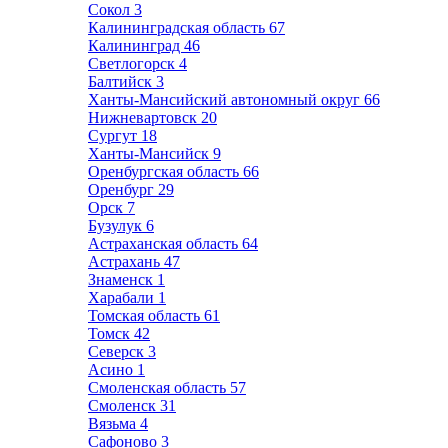
Сокол
3
Калининградская область
67
Калининград
46
Светлогорск
4
Балтийск
3
Ханты-Мансийский автономный округ
66
Нижневартовск
20
Сургут
18
Ханты-Мансийск
9
Оренбургская область
66
Оренбург
29
Орск
7
Бузулук
6
Астраханская область
64
Астрахань
47
Знаменск
1
Харабали
1
Томская область
61
Томск
42
Северск
3
Асино
1
Смоленская область
57
Смоленск
31
Вязьма
4
Сафоново
3