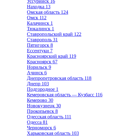
Уссурийск
16
Находка
13
Омская область
124
Омск
112
Калачинск
1
Тюкалинск
1
Ставропольский край
122
Ставрополь
31
Пятигорск
8
Ессентуки
7
Красноярский край
119
Красноярск
67
Норильск
9
Ачинск
6
Днепропетровская область
118
Днепр
103
Подгородное
1
Кемеровская область — Кузбасс
116
Кемерово
30
Новокузнецк
30
Прокопьевск
8
Одесская область
111
Одесса
81
Черноморск
6
Харьковская область
103