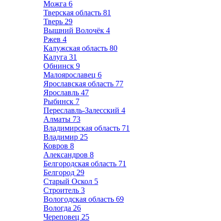
Можга
6
Тверская область
81
Тверь
29
Вышний Волочёк
4
Ржев
4
Калужская область
80
Калуга
31
Обнинск
9
Малоярославец
6
Ярославская область
77
Ярославль
47
Рыбинск
7
Переславль-Залесский
4
Алматы
73
Владимирская область
71
Владимир
25
Ковров
8
Александров
8
Белгородская область
71
Белгород
29
Старый Оскол
5
Строитель
3
Вологодская область
69
Вологда
26
Череповец
25