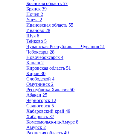
Брянская область
57
Брянск
39
Почеп
2
Унеча
2
Ивановская область
55
Иваново
28
Шуя
6
Тейково
5
Чувашская Республика — Чувашия
51
Чебоксары
28
Новочебоксарск
4
Канаш
2
Кировская область
51
Киров
30
Слободской
4
Омутнинск
2
Республика Хакасия
50
Абакан
25
Черногорск
12
Саяногорск
5
Хабаровский край
49
Хабаровск
37
Комсомольск-на-Амуре
8
Амурск
2
Рязанская область
49