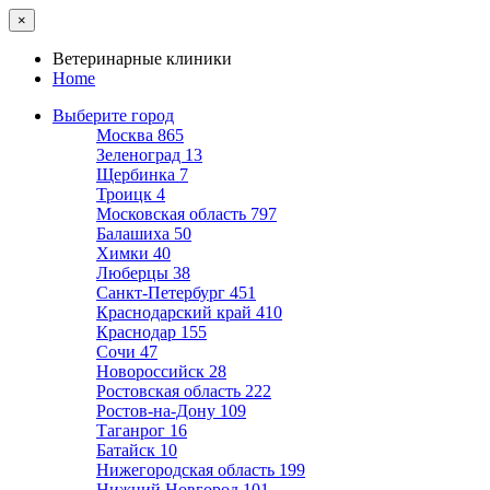
×
Ветеринарные клиники
Home
Выберите город
Москва
865
Зеленоград
13
Щербинка
7
Троицк
4
Московская область
797
Балашиха
50
Химки
40
Люберцы
38
Санкт-Петербург
451
Краснодарский край
410
Краснодар
155
Сочи
47
Новороссийск
28
Ростовская область
222
Ростов-на-Дону
109
Таганрог
16
Батайск
10
Нижегородская область
199
Нижний Новгород
101