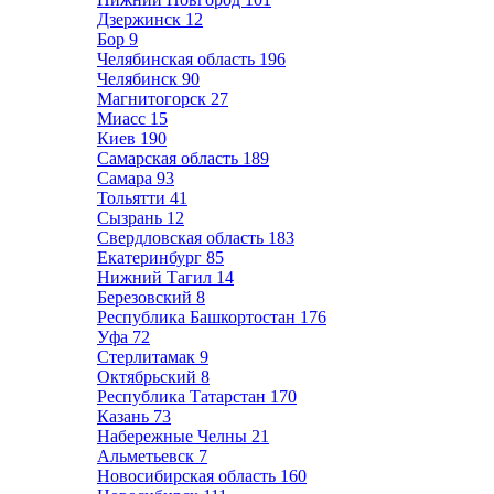
Дзержинск
12
Бор
9
Челябинская область
196
Челябинск
90
Магнитогорск
27
Миасс
15
Киев
190
Самарская область
189
Самара
93
Тольятти
41
Сызрань
12
Свердловская область
183
Екатеринбург
85
Нижний Тагил
14
Березовский
8
Республика Башкортостан
176
Уфа
72
Стерлитамак
9
Октябрьский
8
Республика Татарстан
170
Казань
73
Набережные Челны
21
Альметьевск
7
Новосибирская область
160