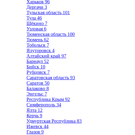
Харьков
96
Дергачи
3
Тульская область
101
Тула
46
Щёкино
7
Узловая
6
Тюменская область
100
Тюмень
62
Тобольск
7
Ялуторовск
4
Алтайский край
97
Барнаул
52
Бийск
10
Рубцовск
7
Саратовская область
93
Саратов
50
Балаково
8
Энгельс
7
Республика Крым
92
Симферополь
34
Ялта
12
Керчь
9
Удмуртская Республика
83
Ижевск
44
Глазов
9