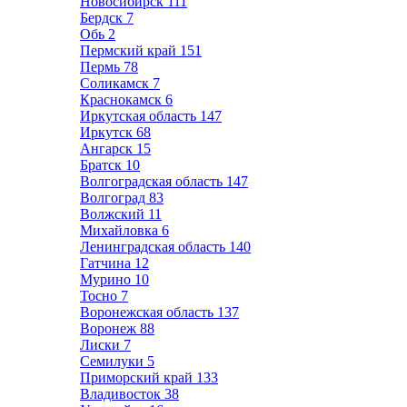
Новосибирск
111
Бердск
7
Обь
2
Пермский край
151
Пермь
78
Соликамск
7
Краснокамск
6
Иркутская область
147
Иркутск
68
Ангарск
15
Братск
10
Волгоградская область
147
Волгоград
83
Волжский
11
Михайловка
6
Ленинградская область
140
Гатчина
12
Мурино
10
Тосно
7
Воронежская область
137
Воронеж
88
Лиски
7
Семилуки
5
Приморский край
133
Владивосток
38