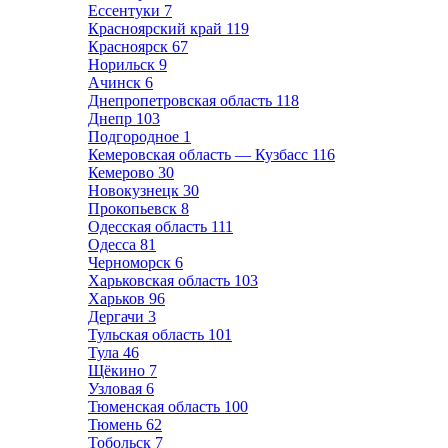
Ессентуки
7
Красноярский край
119
Красноярск
67
Норильск
9
Ачинск
6
Днепропетровская область
118
Днепр
103
Подгородное
1
Кемеровская область — Кузбасс
116
Кемерово
30
Новокузнецк
30
Прокопьевск
8
Одесская область
111
Одесса
81
Черноморск
6
Харьковская область
103
Харьков
96
Дергачи
3
Тульская область
101
Тула
46
Щёкино
7
Узловая
6
Тюменская область
100
Тюмень
62
Тобольск
7