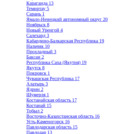
Караганда
13
Темиртау
5
Сарань
1
Ямало-Ненецкий автономный округ
20
Ноябрьск
8
Новый Уренгой
4
Салехард
3
Кабардино-Балкарская Республика
19
Нальчик
10
Прохладный
3
Баксан
2
Республика Саха (Якутия)
19
Якутск
8
Покровск
1
Чувашская Республика
17
Алатырь
3
Ядрин
2
Шумерля
1
Костанайская область
17
Костанай
15
Тобыл
2
Восточно-Казахстанская область
16
Усть-Каменогорск
16
Павлодарская область
15
Павлодар
13