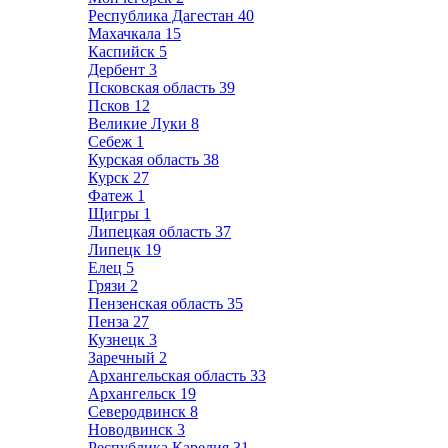
Республика Дагестан
40
Махачкала
15
Каспийск
5
Дербент
3
Псковская область
39
Псков
12
Великие Луки
8
Себеж
1
Курская область
38
Курск
27
Фатеж
1
Щигры
1
Липецкая область
37
Липецк
19
Елец
5
Грязи
2
Пензенская область
35
Пенза
27
Кузнецк
3
Заречный
2
Архангельская область
33
Архангельск
19
Северодвинск
8
Новодвинск
3
Республика Карелия
31