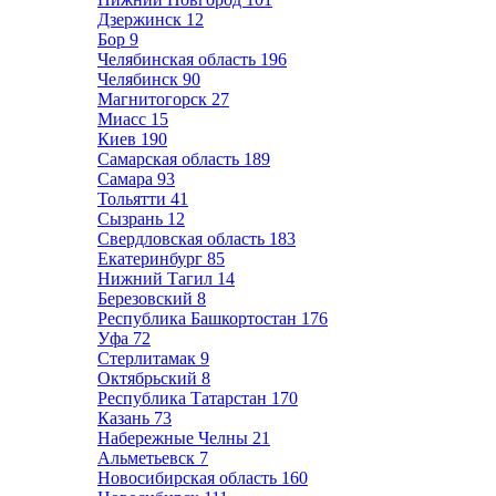
Дзержинск
12
Бор
9
Челябинская область
196
Челябинск
90
Магнитогорск
27
Миасс
15
Киев
190
Самарская область
189
Самара
93
Тольятти
41
Сызрань
12
Свердловская область
183
Екатеринбург
85
Нижний Тагил
14
Березовский
8
Республика Башкортостан
176
Уфа
72
Стерлитамак
9
Октябрьский
8
Республика Татарстан
170
Казань
73
Набережные Челны
21
Альметьевск
7
Новосибирская область
160