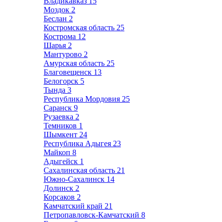
Владикавказ
15
Моздок
2
Беслан
2
Костромская область
25
Кострома
12
Шарья
2
Мантурово
2
Амурская область
25
Благовещенск
13
Белогорск
5
Тында
3
Республика Мордовия
25
Саранск
9
Рузаевка
2
Темников
1
Шымкент
24
Республика Адыгея
23
Майкоп
8
Адыгейск
1
Сахалинская область
21
Южно-Сахалинск
14
Долинск
2
Корсаков
2
Камчатский край
21
Петропавловск-Камчатский
8