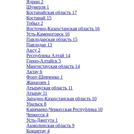
Ядрин
2
Шумерля
1
Костанайская область
17
Костанай
15
Тобыл
2
Восточно-Казахстанская область
16
Усть-Каменогорск
16
Павлодарская область
15
Павлодар
13
Аксу
2
Республика Алтай
14
Горно-Алтайск
5
Мангистауская область
14
Актау
6
Форт-Шевченко
1
Жанаозен
1
Атырауская область
11
Атырау
11
Западно-Казахстанская область
10
Уральск
8
Карачаево-Черкесская Республика
10
Черкесск
4
Усть-Джегута
1
Акмолинская область
9
Кокшетау
4