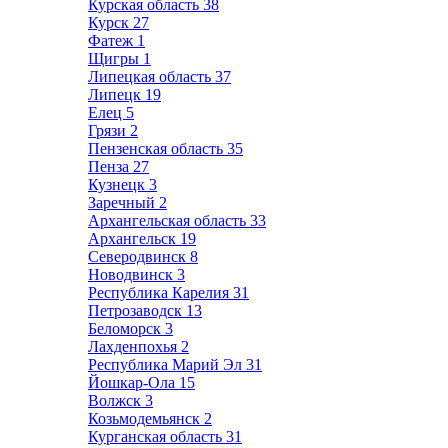
Курская область
38
Курск
27
Фатеж
1
Щигры
1
Липецкая область
37
Липецк
19
Елец
5
Грязи
2
Пензенская область
35
Пенза
27
Кузнецк
3
Заречный
2
Архангельская область
33
Архангельск
19
Северодвинск
8
Новодвинск
3
Республика Карелия
31
Петрозаводск
13
Беломорск
3
Лахденпохья
2
Республика Марий Эл
31
Йошкар-Ола
15
Волжск
3
Козьмодемьянск
2
Курганская область
31