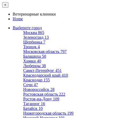
×
Ветеринарные клиники
Home
Выберите город
Москва
865
Зеленоград
13
Щербинка
7
Троицк
4
Московская область
797
Балашиха
50
Химки
40
Люберцы
38
Санкт-Петербург
451
Краснодарский край
410
Краснодар
155
Сочи
47
Новороссийск
28
Ростовская область
222
Ростов-на-Дону
109
Таганрог
16
Батайск
10
Нижегородская область
199
Нижний Новгород
101