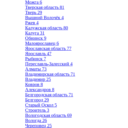
Можга
6
Тверская область
81
Тверь
29
Вышний Волочёк
4
Ржев
4
Калужская область
80
Калуга
31
Обнинск
9
Малоярославец
6
Ярославская область
77
Ярославль
47
Рыбинск
7
Переславль-Залесский
4
Алматы
73
Владимирская область
71
Владимир
25
Ковров
8
Александров
8
Белгородская область
71
Белгород
29
Старый Оскол
5
Строитель
3
Вологодская область
69
Вологда
26
Череповец
25