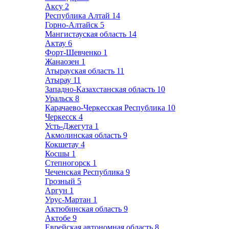
Аксу
2
Республика Алтай
14
Горно-Алтайск
5
Мангистауская область
14
Актау
6
Форт-Шевченко
1
Жанаозен
1
Атырауская область
11
Атырау
11
Западно-Казахстанская область
10
Уральск
8
Карачаево-Черкесская Республика
10
Черкесск
4
Усть-Джегута
1
Акмолинская область
9
Кокшетау
4
Косшы
1
Степногорск
1
Чеченская Республика
9
Грозный
5
Аргун
1
Урус-Мартан
1
Актюбинская область
9
Актобе
9
Еврейская автономная область
8