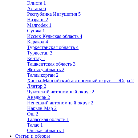
Элиста
1
Астана
6
Республика Ингушетия
5
Назрань
2
Малгобек
1
Сунжа
1
Иссык-Кульская область
4
Каракол
4
Туркестанская область
4
Туркестан
3
Кентау
1
Ташкентская область
3
Жетысу область
2
Талдыкорган
2
Ханты-Мансийский автономный округ — Югра
2
Лянтор
2
Чукотский автономный округ
2
Анадырь
2
Ненецкий автономный округ
2
Нарьян-Мар
2
Ош
2
Таласская область
1
Талас
1
Ошская область
1
Статьи и обзоры