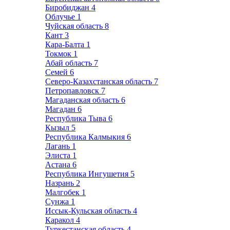
Биробиджан
4
Облучье
1
Чуйская область
8
Кант
3
Кара-Балта
1
Токмок
1
Абай область
7
Семей
6
Северо-Казахстанская область
7
Петропавловск
7
Магаданская область
6
Магадан
6
Республика Тыва
6
Кызыл
5
Республика Калмыкия
6
Лагань
1
Элиста
1
Астана
6
Республика Ингушетия
5
Назрань
2
Малгобек
1
Сунжа
1
Иссык-Кульская область
4
Каракол
4
Туркестанская область
4