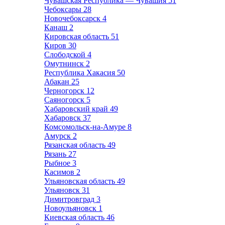
Чувашская Республика — Чувашия
51
Чебоксары
28
Новочебоксарск
4
Канаш
2
Кировская область
51
Киров
30
Слободской
4
Омутнинск
2
Республика Хакасия
50
Абакан
25
Черногорск
12
Саяногорск
5
Хабаровский край
49
Хабаровск
37
Комсомольск-на-Амуре
8
Амурск
2
Рязанская область
49
Рязань
27
Рыбное
3
Касимов
2
Ульяновская область
49
Ульяновск
31
Димитровград
3
Новоульяновск
1
Киевская область
46