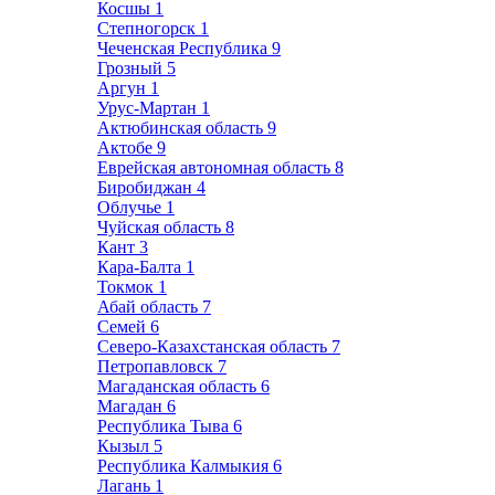
Косшы
1
Степногорск
1
Чеченская Республика
9
Грозный
5
Аргун
1
Урус-Мартан
1
Актюбинская область
9
Актобе
9
Еврейская автономная область
8
Биробиджан
4
Облучье
1
Чуйская область
8
Кант
3
Кара-Балта
1
Токмок
1
Абай область
7
Семей
6
Северо-Казахстанская область
7
Петропавловск
7
Магаданская область
6
Магадан
6
Республика Тыва
6
Кызыл
5
Республика Калмыкия
6
Лагань
1