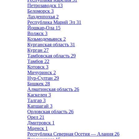
Петрозаводск
13
Беломорск
3
Лахденпохья
2
Республика Марий Эл
31
Йошкар-Ола
15
Волжск
3
Козьмодемьянск
2
Курганская область
31
Курган
27
Тамбовская область
29
Тамбов
22
Котовск
3
Мичуринск
2
Нур-Султан
29
Бишкек
28
Алматинская область
26
Каскелен
3
Талгар
3
Капшагай
3
Орловская область
26
Орел
21
Дмитровск
1
Мценск
1
Республика Северная Осетия — Алания
26