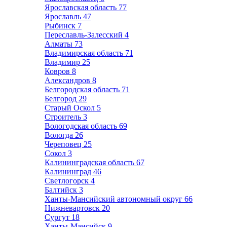
Ярославская область
77
Ярославль
47
Рыбинск
7
Переславль-Залесский
4
Алматы
73
Владимирская область
71
Владимир
25
Ковров
8
Александров
8
Белгородская область
71
Белгород
29
Старый Оскол
5
Строитель
3
Вологодская область
69
Вологда
26
Череповец
25
Сокол
3
Калининградская область
67
Калининград
46
Светлогорск
4
Балтийск
3
Ханты-Мансийский автономный округ
66
Нижневартовск
20
Сургут
18
Ханты-Мансийск
9