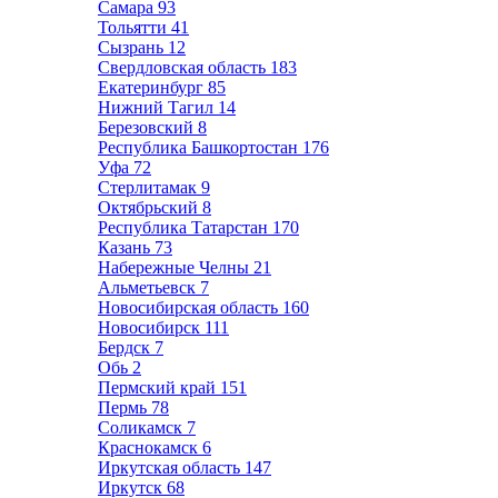
Самара
93
Тольятти
41
Сызрань
12
Свердловская область
183
Екатеринбург
85
Нижний Тагил
14
Березовский
8
Республика Башкортостан
176
Уфа
72
Стерлитамак
9
Октябрьский
8
Республика Татарстан
170
Казань
73
Набережные Челны
21
Альметьевск
7
Новосибирская область
160
Новосибирск
111
Бердск
7
Обь
2
Пермский край
151
Пермь
78
Соликамск
7
Краснокамск
6
Иркутская область
147
Иркутск
68