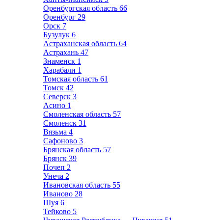
Оренбургская область
66
Оренбург
29
Орск
7
Бузулук
6
Астраханская область
64
Астрахань
47
Знаменск
1
Харабали
1
Томская область
61
Томск
42
Северск
3
Асино
1
Смоленская область
57
Смоленск
31
Вязьма
4
Сафоново
3
Брянская область
57
Брянск
39
Почеп
2
Унеча
2
Ивановская область
55
Иваново
28
Шуя
6
Тейково
5