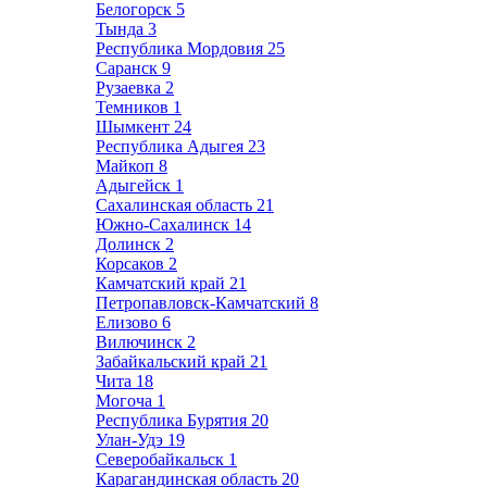
Белогорск
5
Тында
3
Республика Мордовия
25
Саранск
9
Рузаевка
2
Темников
1
Шымкент
24
Республика Адыгея
23
Майкоп
8
Адыгейск
1
Сахалинская область
21
Южно-Сахалинск
14
Долинск
2
Корсаков
2
Камчатский край
21
Петропавловск-Камчатский
8
Елизово
6
Вилючинск
2
Забайкальский край
21
Чита
18
Могоча
1
Республика Бурятия
20
Улан-Удэ
19
Северобайкальск
1
Карагандинская область
20