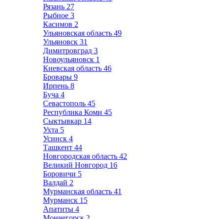
Рязань
27
Рыбное
3
Касимов
2
Ульяновская область
49
Ульяновск
31
Димитровград
3
Новоульяновск
1
Киевская область
46
Бровары
9
Ирпень
8
Буча
4
Севастополь
45
Республика Коми
45
Сыктывкар
14
Ухта
5
Усинск
4
Ташкент
44
Новгородская область
42
Великий Новгород
16
Боровичи
5
Валдай
2
Мурманская область
41
Мурманск
15
Апатиты
4
Мончегорск
2