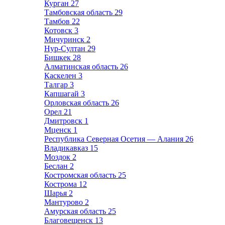
Курган
27
Тамбовская область
29
Тамбов
22
Котовск
3
Мичуринск
2
Нур-Султан
29
Бишкек
28
Алматинская область
26
Каскелен
3
Талгар
3
Капшагай
3
Орловская область
26
Орел
21
Дмитровск
1
Мценск
1
Республика Северная Осетия — Алания
26
Владикавказ
15
Моздок
2
Беслан
2
Костромская область
25
Кострома
12
Шарья
2
Мантурово
2
Амурская область
25
Благовещенск
13