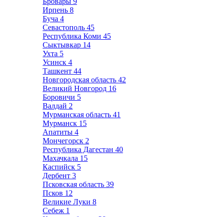
Бровары
9
Ирпень
8
Буча
4
Севастополь
45
Республика Коми
45
Сыктывкар
14
Ухта
5
Усинск
4
Ташкент
44
Новгородская область
42
Великий Новгород
16
Боровичи
5
Валдай
2
Мурманская область
41
Мурманск
15
Апатиты
4
Мончегорск
2
Республика Дагестан
40
Махачкала
15
Каспийск
5
Дербент
3
Псковская область
39
Псков
12
Великие Луки
8
Себеж
1