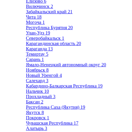
Елизово
6
Вилючинск
2
Забайкальский край
21
Чита
18
Могоча
1
Республика Бурятия
20
Улан-Удэ
19
Северобайкальск
1
Карагандинская область
20
Караганда
13
Темиртау
5
Сарань
1
Ямало-Ненецкий автономный округ
20
Ноябрьск
8
Новый Уренгой
4
Салехард
3
Кабардино-Балкарская Республика
19
Нальчик
10
Прохладный
3
Баксан
2
Республика Саха (Якутия)
19
Якутск
8
Покровск
1
Чувашская Республика
17
Алатырь
3