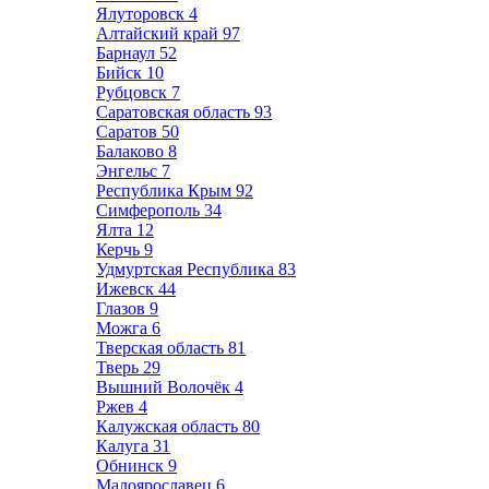
Ялуторовск
4
Алтайский край
97
Барнаул
52
Бийск
10
Рубцовск
7
Саратовская область
93
Саратов
50
Балаково
8
Энгельс
7
Республика Крым
92
Симферополь
34
Ялта
12
Керчь
9
Удмуртская Республика
83
Ижевск
44
Глазов
9
Можга
6
Тверская область
81
Тверь
29
Вышний Волочёк
4
Ржев
4
Калужская область
80
Калуга
31
Обнинск
9
Малоярославец
6