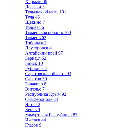
Харьков
96
Дергачи
3
Тульская область
101
Тула
46
Щёкино
7
Узловая
6
Тюменская область
100
Тюмень
62
Тобольск
7
Ялуторовск
4
Алтайский край
97
Барнаул
52
Бийск
10
Рубцовск
7
Саратовская область
93
Саратов
50
Балаково
8
Энгельс
7
Республика Крым
92
Симферополь
34
Ялта
12
Керчь
9
Удмуртская Республика
83
Ижевск
44
Глазов
9