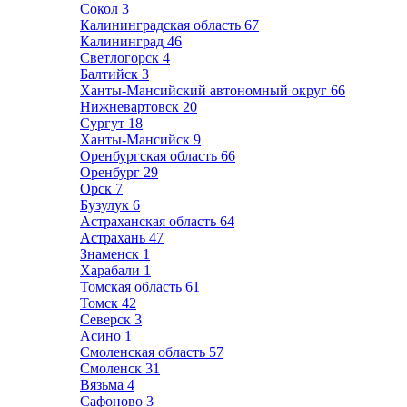
Сокол
3
Калининградская область
67
Калининград
46
Светлогорск
4
Балтийск
3
Ханты-Мансийский автономный округ
66
Нижневартовск
20
Сургут
18
Ханты-Мансийск
9
Оренбургская область
66
Оренбург
29
Орск
7
Бузулук
6
Астраханская область
64
Астрахань
47
Знаменск
1
Харабали
1
Томская область
61
Томск
42
Северск
3
Асино
1
Смоленская область
57
Смоленск
31
Вязьма
4
Сафоново
3