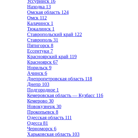
Уссурийск
16
Находка
13
Омская область
124
Омск
112
Калачинск
1
Тюкалинск
1
Ставропольский край
122
Ставрополь
31
Пятигорск
8
Ессентуки
7
Красноярский край
119
Красноярск
67
Норильск
9
Ачинск
6
Днепропетровская область
118
Днепр
103
Подгородное
1
Кемеровская область — Кузбасс
116
Кемерово
30
Новокузнецк
30
Прокопьевск
8
Одесская область
111
Одесса
81
Черноморск
6
Харьковская область
103