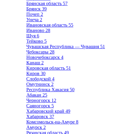
Брянская область
57
Брянск
39
Почеп
2
Унеча
2
Ивановская область
55
Иваново
28
Шуя
6
Тейково
5
Чувашская Республика — Чувашия
51
Чебоксары
28
Новочебоксарск
4
Канаш
2
Кировская область
51
Киров
30
Слободской
4
Омутнинск
2
Республика Хакасия
50
Абакан
25
Черногорск
12
Саяногорск
5
Хабаровский край
49
Хабаровск
37
Комсомольск-на-Амуре
8
Амурск
2
Рязанская область
49